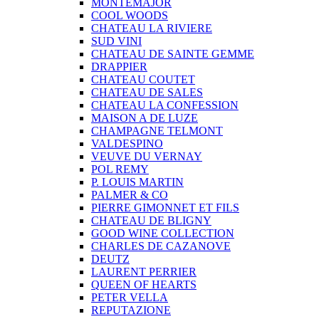
MONTEMAJOR
COOL WOODS
CHATEAU LA RIVIERE
SUD VINI
CHATEAU DE SAINTE GEMME
DRAPPIER
CHATEAU COUTET
CHATEAU DE SALES
CHATEAU LA CONFESSION
MAISON A DE LUZE
CHAMPAGNE TELMONT
VALDESPINO
VEUVE DU VERNAY
POL REMY
P. LOUIS MARTIN
PALMER & CO
PIERRE GIMONNET ET FILS
CHATEAU DE BLIGNY
GOOD WINE COLLECTION
CHARLES DE CAZANOVE
DEUTZ
LAURENT PERRIER
QUEEN OF HEARTS
PETER VELLA
REPUTAZIONE