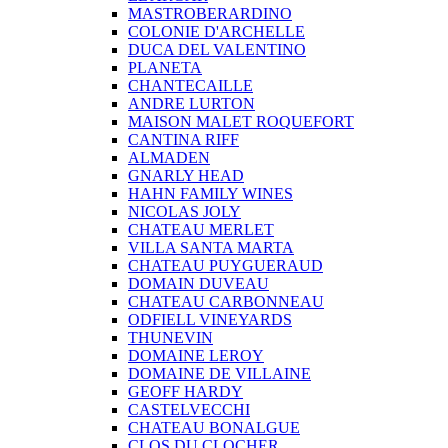
MASTROBERARDINO
COLONIE D'ARCHELLE
DUCA DEL VALENTINO
PLANETA
CHANTECAILLE
ANDRE LURTON
MAISON MALET ROQUEFORT
CANTINA RIFF
ALMADEN
GNARLY HEAD
HAHN FAMILY WINES
NICOLAS JOLY
CHATEAU MERLET
VILLA SANTA MARTA
CHATEAU PUYGUERAUD
DOMAIN DUVEAU
CHATEAU CARBONNEAU
ODFIELL VINEYARDS
THUNEVIN
DOMAINE LEROY
DOMAINE DE VILLAINE
GEOFF HARDY
CASTELVECCHI
CHATEAU BONALGUE
CLOS DU CLOCHER