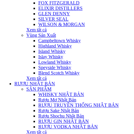
FOX FITZGERALD
ELIXIR DISTILLERS
GLEN DENNY
SILVER SEAL
WILSON & MORGAN
Xem tất cả
Vùng Sản Xuất
Campbeltown Whisky
Highland Whisky
Island Whisky
Islay Whisky
Lowland Whisky
Speyside Whisky
Blend Scotch Whisky
Xem tất cả
RƯỢU NHẬT BẢN
SẢN PHẨM
WHISKY NHẬT BẢN
Rượu Mơ Nhật Bản
RƯỢU TRUYỀN THỐNG NHẬT BẢN
Rượu Sake Nhật Bản
Rượu Shochu Nhật Bản
RƯỢU GIN NHẬT BẢN
RƯỢU VODKA NHẬT BẢN
Xem tất cả