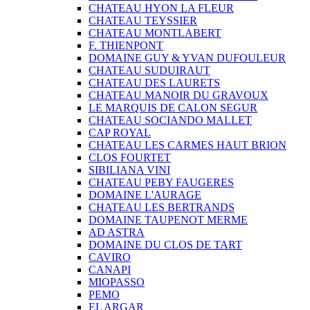
CHATEAU HYON LA FLEUR
CHATEAU TEYSSIER
CHATEAU MONTLABERT
F. THIENPONT
DOMAINE GUY & YVAN DUFOULEUR
CHATEAU SUDUIRAUT
CHATEAU DES LAURETS
CHATEAU MANOIR DU GRAVOUX
LE MARQUIS DE CALON SEGUR
CHATEAU SOCIANDO MALLET
CAP ROYAL
CHATEAU LES CARMES HAUT BRION
CLOS FOURTET
SIBILIANA VINI
CHATEAU PEBY FAUGERES
DOMAINE L'AURAGE
CHATEAU LES BERTRANDS
DOMAINE TAUPENOT MERME
AD ASTRA
DOMAINE DU CLOS DE TART
CAVIRO
CANAPI
MIOPASSO
PEMO
EL ARGAR