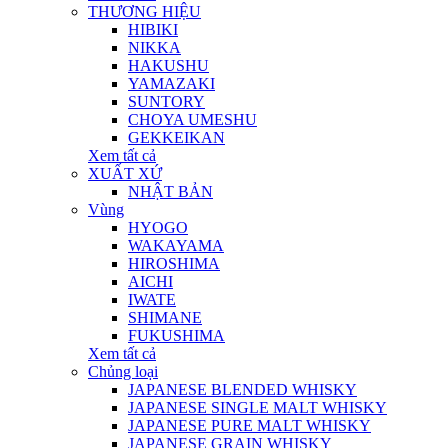
THƯƠNG HIỆU
HIBIKI
NIKKA
HAKUSHU
YAMAZAKI
SUNTORY
CHOYA UMESHU
GEKKEIKAN
Xem tất cả
XUẤT XỨ
NHẬT BẢN
Vùng
HYOGO
WAKAYAMA
HIROSHIMA
AICHI
IWATE
SHIMANE
FUKUSHIMA
Xem tất cả
Chủng loại
JAPANESE BLENDED WHISKY
JAPANESE SINGLE MALT WHISKY
JAPANESE PURE MALT WHISKY
JAPANESE GRAIN WHISKY