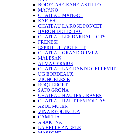
BODEGAS GRAN CASTILLO
MAJANO
CHATEAU MANGOT
RAICES
CHATEAU LA ROSE PONCET
BARON DE LESTAC
CHATEAU LES BARRAILLOTS
FRENESI
ESPRIT DE VIOLETTE
CHATEAU GRAND ORMEAU
MALESAN
ALMA CERSIUS
CHATEAU LA GRANDE GELLEYRE
UG BORDEAUX
VIGNOBLES K
ROQUEBORT
SATO GRONA
CHATEAU HAUTES GRAVES
CHATEAU HAUT PEYROUTAS
AZUL MUJER
VINA REQUINGUA
CAMELIA
ANAKENA
LA BELLE ANGELE
MASSONE