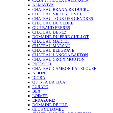
CASA VINICOLA CALDIROLA
ALMAVIVA
CHATEAU BRANAIRE DUCRU
CHATEAU VILLENOUVETTE
CHATEAU TOUR DES GENDRES
CHATEAU DU CEDRE
GUILBAUD FRERES
CHATEAU DE PEZ
DOMAINE DU PERE GUILLOT
CHATEAU MARTET
CHATEAU MARSAU
CHATEAU BELGRAVE
CHATEAU LANGOA BARTON
CHATEAU CROIX MOUTON
RICASOLI
CHATEAU CAMBON LA PELOUSE
ALION
DIORA
QUINTA DA LIXA
PURATO
BEX
LOIMER
ERRAZURIZ
DOMAINE DE I'ILE
CLOS CULOMBU