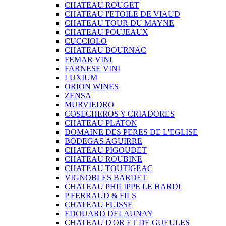
CHATEAU ROUGET
CHATEAU I'ETOILE DE VIAUD
CHATEAU TOUR DU MAYNE
CHATEAU POUJEAUX
CUCCIOLO
CHATEAU BOURNAC
FEMAR VINI
FARNESE VINI
LUXIUM
ORION WINES
ZENSA
MURVIEDRO
COSECHEROS Y CRIADORES
CHATEAU PLATON
DOMAINE DES PERES DE L'EGLISE
BODEGAS AGUIRRE
CHATEAU PIGOUDET
CHATEAU ROUBINE
CHATEAU TOUTIGEAC
VIGNOBLES BARDET
CHATEAU PHILIPPE LE HARDI
P FERRAUD & FILS
CHATEAU FUISSE
EDOUARD DELAUNAY
CHATEAU D'OR ET DE GUEULES