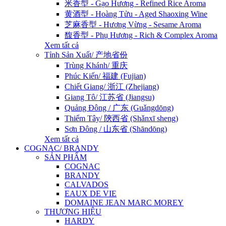
米香型 - Gạo Hương - Refined Rice Aroma
黄酒型 - Hoàng Tửu - Aged Shaoxing Wine
芝麻香型 - Hương Vừng - Sesame Aroma
馥香型 - Phụ Hương - Rich & Complex Aroma
Xem tất cả
Tỉnh Sản Xuất/ 产地省份
Trùng Khánh/ 重庆
Phúc Kiến/ 福建 (Fujian)
Chiết Giang/ 浙江 (Zhejiang)
Giang Tô/ 江苏省 (Jiangsu)
Quảng Đông / 广东 (Guǎngdōng)
Thiểm Tây/ 陝西省 (Shǎnxī sheng)
Sơn Đông / 山东省 (Shāndōng)
Xem tất cả
COGNAC/ BRANDY
SẢN PHẨM
COGNAC
BRANDY
CALVADOS
EAUX DE VIE
DOMAINE JEAN MARC MOREY
THƯƠNG HIỆU
HARDY