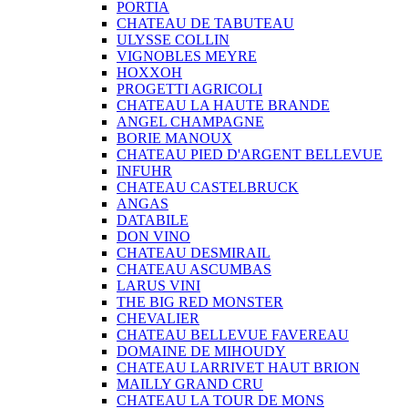
PORTIA
CHATEAU DE TABUTEAU
ULYSSE COLLIN
VIGNOBLES MEYRE
HOXXOH
PROGETTI AGRICOLI
CHATEAU LA HAUTE BRANDE
ANGEL CHAMPAGNE
BORIE MANOUX
CHATEAU PIED D'ARGENT BELLEVUE
INFUHR
CHATEAU CASTELBRUCK
ANGAS
DATABILE
DON VINO
CHATEAU DESMIRAIL
CHATEAU ASCUMBAS
LARUS VINI
THE BIG RED MONSTER
CHEVALIER
CHATEAU BELLEVUE FAVEREAU
DOMAINE DE MIHOUDY
CHATEAU LARRIVET HAUT BRION
MAILLY GRAND CRU
CHATEAU LA TOUR DE MONS