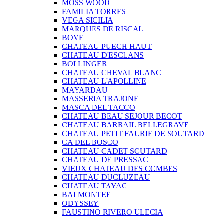
MOSS WOOD
FAMILIA TORRES
VEGA SICILIA
MARQUES DE RISCAL
BOVE
CHATEAU PUECH HAUT
CHATEAU D'ESCLANS
BOLLINGER
CHATEAU CHEVAL BLANC
CHATEAU L'APOLLINE
MAYARDAU
MASSERIA TRAJONE
MASCA DEL TACCO
CHATEAU BEAU SEJOUR BECOT
CHATEAU BARRAIL BELLEGRAVE
CHATEAU PETIT FAURIE DE SOUTARD
CA DEL BOSCO
CHATEAU CADET SOUTARD
CHATEAU DE PRESSAC
VIEUX CHATEAU DES COMBES
CHATEAU DUCLUZEAU
CHATEAU TAYAC
BALMONTEE
ODYSSEY
FAUSTINO RIVERO ULECIA