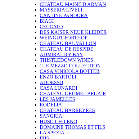
CHATEAU MAINE D ARMAN
MASSERIA LIVELI
CANTINE PANDORA
BIAGI
CECCATO
DES KAISER NEUE KLEIDER
WEINGUT FORTHOF
CHATEAU BAUVALLON
CHATEAU DE RESPIDE
ADMIRALITY BAY
THISTLEDOWN WINES
12 E MEZZO COLLECTION
CASA VINICOLA BOTTER
ENZO BARTOLI
ADDESSO
CASA LUNARDI
CHATEAU GROMEL BEL AIR
LES JAMELLES
RODELIA
CHATEAU BARREYRES
SANGRIA
HUSO CHILENO
DOMAINE THOMAS ET FILS
LA SPEZIA
IRIS