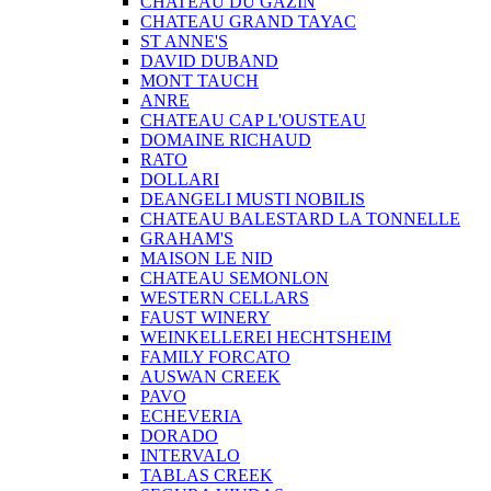
CHATEAU DU GAZIN
CHATEAU GRAND TAYAC
ST ANNE'S
DAVID DUBAND
MONT TAUCH
ANRE
CHATEAU CAP L'OUSTEAU
DOMAINE RICHAUD
RATO
DOLLARI
DEANGELI MUSTI NOBILIS
CHATEAU BALESTARD LA TONNELLE
GRAHAM'S
MAISON LE NID
CHATEAU SEMONLON
WESTERN CELLARS
FAUST WINERY
WEINKELLEREI HECHTSHEIM
FAMILY FORCATO
AUSWAN CREEK
PAVO
ECHEVERIA
DORADO
INTERVALO
TABLAS CREEK