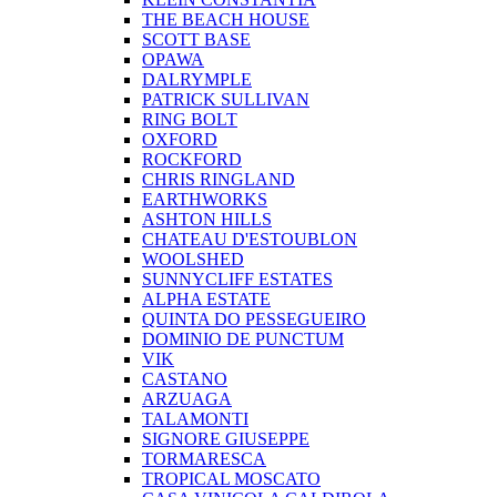
THE BEACH HOUSE
SCOTT BASE
OPAWA
DALRYMPLE
PATRICK SULLIVAN
RING BOLT
OXFORD
ROCKFORD
CHRIS RINGLAND
EARTHWORKS
ASHTON HILLS
CHATEAU D'ESTOUBLON
WOOLSHED
SUNNYCLIFF ESTATES
ALPHA ESTATE
QUINTA DO PESSEGUEIRO
DOMINIO DE PUNCTUM
VIK
CASTANO
ARZUAGA
TALAMONTI
SIGNORE GIUSEPPE
TORMARESCA
TROPICAL MOSCATO