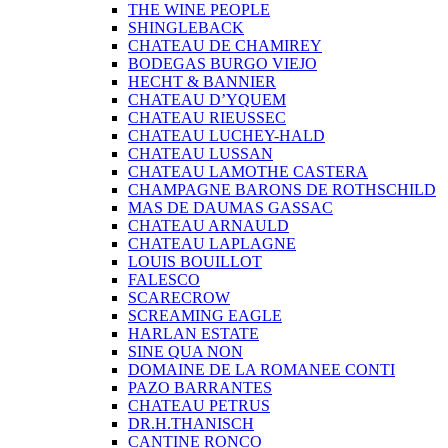
THE WINE PEOPLE
SHINGLEBACK
CHATEAU DE CHAMIREY
BODEGAS BURGO VIEJO
HECHT & BANNIER
CHATEAU D’YQUEM
CHATEAU RIEUSSEC
CHATEAU LUCHEY-HALD
CHATEAU LUSSAN
CHATEAU LAMOTHE CASTERA
CHAMPAGNE BARONS DE ROTHSCHILD
MAS DE DAUMAS GASSAC
CHATEAU ARNAULD
CHATEAU LAPLAGNE
LOUIS BOUILLOT
FALESCO
SCARECROW
SCREAMING EAGLE
HARLAN ESTATE
SINE QUA NON
DOMAINE DE LA ROMANEE CONTI
PAZO BARRANTES
CHATEAU PETRUS
DR.H.THANISCH
CANTINE RONCO