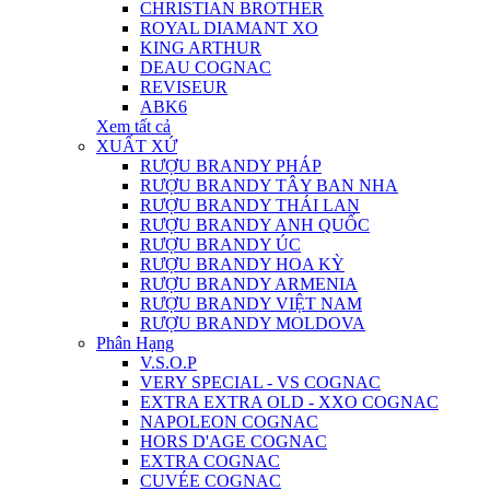
CHRISTIAN BROTHER
ROYAL DIAMANT XO
KING ARTHUR
DEAU COGNAC
REVISEUR
ABK6
Xem tất cả
XUẤT XỨ
RƯỢU BRANDY PHÁP
RƯỢU BRANDY TÂY BAN NHA
RƯỢU BRANDY THÁI LAN
RƯỢU BRANDY ANH QUỐC
RƯỢU BRANDY ÚC
RƯỢU BRANDY HOA KỲ
RƯỢU BRANDY ARMENIA
RƯỢU BRANDY VIỆT NAM
RƯỢU BRANDY MOLDOVA
Phân Hạng
V.S.O.P
VERY SPECIAL - VS COGNAC
EXTRA EXTRA OLD - XXO COGNAC
NAPOLEON COGNAC
HORS D'AGE COGNAC
EXTRA COGNAC
CUVÉE COGNAC