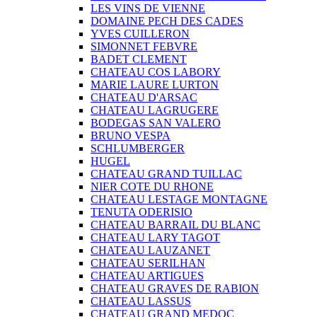
LES VINS DE VIENNE
DOMAINE PECH DES CADES
YVES CUILLERON
SIMONNET FEBVRE
BADET CLEMENT
CHATEAU COS LABORY
MARIE LAURE LURTON
CHATEAU D'ARSAC
CHATEAU LAGRUGERE
BODEGAS SAN VALERO
BRUNO VESPA
SCHLUMBERGER
HUGEL
CHATEAU GRAND TUILLAC
NIER COTE DU RHONE
CHATEAU LESTAGE MONTAGNE
TENUTA ODERISIO
CHATEAU BARRAIL DU BLANC
CHATEAU LARY TAGOT
CHATEAU LAUZANET
CHATEAU SERILHAN
CHATEAU ARTIGUES
CHATEAU GRAVES DE RABION
CHATEAU LASSUS
CHATEAU GRAND MEDOC