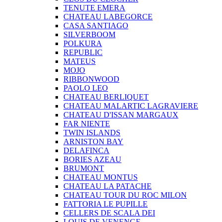
TENUTE EMERA
CHATEAU LABEGORCE
CASA SANTIAGO
SILVERBOOM
POLKURA
REPUBLIC
MATEUS
MOJO
RIBBONWOOD
PAOLO LEO
CHATEAU BERLIQUET
CHATEAU MALARTIC LAGRAVIERE
CHATEAU D'ISSAN MARGAUX
FAR NIENTE
TWIN ISLANDS
ARNISTON BAY
DELAFINCA
BORIES AZEAU
BRUMONT
CHATEAU MONTUS
CHATEAU LA PATACHE
CHATEAU TOUR DU ROC MILON
FATTORIA LE PUPILLE
CELLERS DE SCALA DEI
LOUIS DE VENENGE