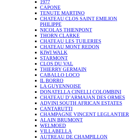
1977
CAPONE
TENUTE MARTINO
CHATEAU CLOS SAINT EMILION
PHILIPPE
NICOLAS THIENPONT
THORN CLARKE
CHATEAU LES TUILERIES
CHATEAU MONT REDON
KIWI WALK
STARMONT
CLOS DU VAL
THIERRY GERMAIN
CABALLO LOCO
IL BORRO
LA GUYENNOISE
DONATELLA CINELLI COLOMBINI
CHATEAU D’ARMAJAN DES ORMES
ADVINI SOUTH AFRICAN ESTATES
CANTARUTTI
CHAMPAGNE VINCENT LEGLANTIER
ALAIN BRUMONT
WELMOED
VILLABELLA
AUTREAU DE CHAMPILLON