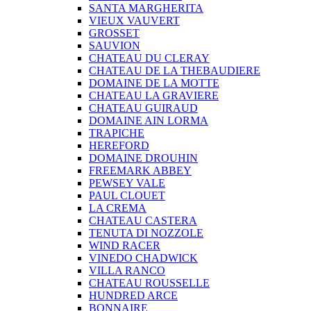
SANTA MARGHERITA
VIEUX VAUVERT
GROSSET
SAUVION
CHATEAU DU CLERAY
CHATEAU DE LA THEBAUDIERE
DOMAINE DE LA MOTTE
CHATEAU LA GRAVIERE
CHATEAU GUIRAUD
DOMAINE AIN LORMA
TRAPICHE
HEREFORD
DOMAINE DROUHIN
FREEMARK ABBEY
PEWSEY VALE
PAUL CLOUET
LA CREMA
CHATEAU CASTERA
TENUTA DI NOZZOLE
WIND RACER
VINEDO CHADWICK
VILLA RANCO
CHATEAU ROUSSELLE
HUNDRED ARCE
BONNAIRE