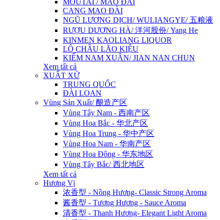
MOUTAI / MAO ĐÀI
CANG MAO ĐÀI
NGŨ LƯƠNG DỊCH/ WULIANGYE/ 五粮液
RƯỢU DƯƠNG HÀ/ 洋河股份/ Yang He
KINMEN KAOLIANG LIQUOR
LÔ CHÂU LÃO KIỆU
KIẾM NAM XUÂN/ JIAN NAN CHUN
Xem tất cả
XUẤT XỨ
TRUNG QUỐC
ĐÀI LOAN
Vùng Sản Xuất/ 酿造产区
Vùng Tây Nam - 西南产区
Vùng Hoa Bắc - 华北产区
Vùng Hoa Trung - 华中产区
Vùng Hoa Nam - 华南产区
Vùng Hoa Đông - 华东地区
Vùng Tây Bắc/ 西北地区
Xem tất cả
Hương Vị
浓香型 - Nồng Hương- Classic Strong Aroma
酱香型 - Tương Hương - Sauce Aroma
清香型 - Thanh Hương- Elegant Light Aroma