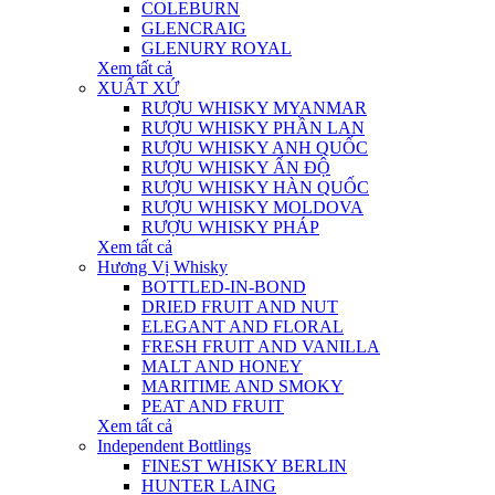
COLEBURN
GLENCRAIG
GLENURY ROYAL
Xem tất cả
XUẤT XỨ
RƯỢU WHISKY MYANMAR
RƯỢU WHISKY PHẦN LAN
RƯỢU WHISKY ANH QUỐC
RƯỢU WHISKY ẤN ĐỘ
RƯỢU WHISKY HÀN QUỐC
RƯỢU WHISKY MOLDOVA
RƯỢU WHISKY PHÁP
Xem tất cả
Hương Vị Whisky
BOTTLED-IN-BOND
DRIED FRUIT AND NUT
ELEGANT AND FLORAL
FRESH FRUIT AND VANILLA
MALT AND HONEY
MARITIME AND SMOKY
PEAT AND FRUIT
Xem tất cả
Independent Bottlings
FINEST WHISKY BERLIN
HUNTER LAING