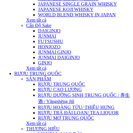
JAPANESE SINGLE GRAIN WHISKY
JAPANESE KOJI WHISKY
WORLD BLEND WHISKY IN JAPAN
Xem tất cả
Cấp Độ Sake
DAIGINJO
JUNMAI
FUTSUSHU
HONJOZO
JUNMAI GINJO
JUNMAI DAIGINJO
GINJO
Xem tất cả
RƯỢU TRUNG QUỐC
SẢN PHẨM
RƯỢU TRUNG QUỐC
RƯỢU CAO LƯƠNG
RƯỢU DƯỠNG SINH TRUNG QUỐC / 养生
酒 / Yǎngshēng Jiǔ
RƯỢU HOÀNG TỬU/ THIỆU HƯNG
RƯỢU TRÀ ĐÀI LOAN/ TEA LIQUOR
RƯỢU MƠ TRUNG QUỐC
Xem tất cả
THƯƠNG HIỆU