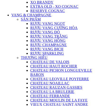
XO BRANDY
EXTRA OLD - XO COGNAC
RESERVE COGNAC
VANG & CHAMPAGNE
SẢN PHẨM
RƯỢU VANG NGỌT
RƯỢU VANG CƯỜNG HÓA
RƯỢU VANG ĐỎ
RƯỢU VANG TRẮNG
RƯỢU VANG HỒNG
RƯỢU CHAMPAGNE
RƯỢU VANG BỊCH
RƯỢU SPARKLING
THƯƠNG HIỆU
CHATEAU DE VALOIS
CHATEAU HAUT ROCHER
CHATEAU PICHON LONGUEVILLE
BARON
CHATEAU LEOVILLE POYFERRE
CHATEAU NOAILLAC
CHATEAU RAUZAN GASSIES
CHATEAU LA BRULERIE
CHATEAU FERRANDE
CHATEAU MOULIN DE LA FAYE
VIEUX CHATEAU SAINT ANDRE