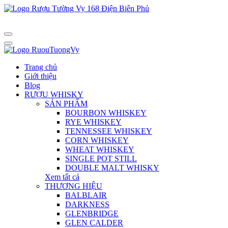
Trang chủ
Giới thiệu
Blog
RƯỢU WHISKY
SẢN PHẨM
BOURBON WHISKEY
RYE WHISKEY
TENNESSEE WHISKEY
CORN WHISKEY
WHEAT WHISKEY
SINGLE POT STILL
DOUBLE MALT WHISKY
Xem tất cả
THƯƠNG HIỆU
BALBLAIR
DARKNESS
GLENBRIDGE
GLEN CALDER