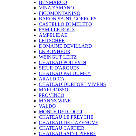
BENMARCO
VINA ZAMANO
FICOMONTANINO
BARON SAINT GOERGES
CASTELLO DI MELETO
FAMILLE ROUX
AMPELIDAE
PFITSCHER
DOMAINE DEVILLARD
LE BONHEUR
WEINGUT LEITZ
CHATEAU POITEVIN
SIEUR D'ARQUES
CHATEAU PALOUMEY
ARALDICA
CHATEAU DURFORT VIVENS
MAFI ROSSO
PROVINCO
MANNS WINE
VALDO
MONTE DEI COCCI
CHATEAU LE FREYCHE
CHATEAU DE CAZENOVE
CHATEAU CARTIER
CHATEAU SAINT PIERRE