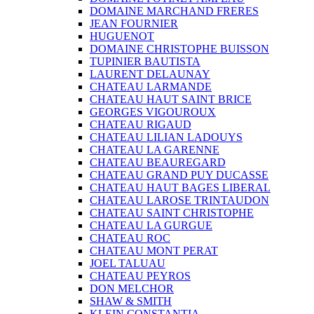
DOMAINE MARCHAND FRERES
JEAN FOURNIER
HUGUENOT
DOMAINE CHRISTOPHE BUISSON
TUPINIER BAUTISTA
LAURENT DELAUNAY
CHATEAU LARMANDE
CHATEAU HAUT SAINT BRICE
GEORGES VIGOUROUX
CHATEAU RIGAUD
CHATEAU LILIAN LADOUYS
CHATEAU LA GARENNE
CHATEAU BEAUREGARD
CHATEAU GRAND PUY DUCASSE
CHATEAU HAUT BAGES LIBERAL
CHATEAU LAROSE TRINTAUDON
CHATEAU SAINT CHRISTOPHE
CHATEAU LA GURGUE
CHATEAU ROC
CHATEAU MONT PERAT
JOEL TALUAU
CHATEAU PEYROS
DON MELCHOR
SHAW & SMITH
KLEIN CONSTANTIA