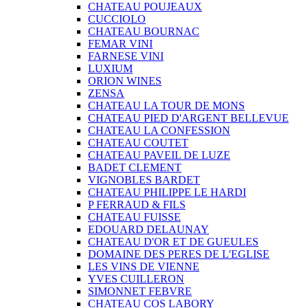
CHATEAU POUJEAUX
CUCCIOLO
CHATEAU BOURNAC
FEMAR VINI
FARNESE VINI
LUXIUM
ORION WINES
ZENSA
CHATEAU LA TOUR DE MONS
CHATEAU PIED D'ARGENT BELLEVUE
CHATEAU LA CONFESSION
CHATEAU COUTET
CHATEAU PAVEIL DE LUZE
BADET CLEMENT
VIGNOBLES BARDET
CHATEAU PHILIPPE LE HARDI
P FERRAUD & FILS
CHATEAU FUISSE
EDOUARD DELAUNAY
CHATEAU D'OR ET DE GUEULES
DOMAINE DES PERES DE L'EGLISE
LES VINS DE VIENNE
YVES CUILLERON
SIMONNET FEBVRE
CHATEAU COS LABORY