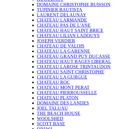
DOMAINE CHRISTOPHE BUISSON
TUPINIER BAUTISTA
LAURENT DELAUNAY
CHATEAU LARMANDE
CHATEAU PAS DE L'ANE
CHATEAU HAUT SAINT BRICE
CHATEAU LILIAN LADOUYS
JOSEPH VERDIER
CHATEAU DE VALOIS
CHATEAU LA GARENNE
CHATEAU GRAND PUY DUCASSE
CHATEAU HAUT BAGES LIBERAL
CHATEAU LAROSE TRINTAUDON
CHATEAU SAINT CHRISTOPHE
CHATEAU LA GURGUE
CHATEAU ROC
CHATEAU MONT PERAT
CHATEAU PIERROUSSELLE
CHATEAU PLATON
DOMAINE DES LANDES
JOEL TALUAU
THE BEACH HOUSE
WOOLSHED
SCOTT BASE
OPAWA