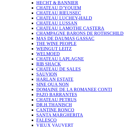
HECHT & BANNIER
CHATEAU D’YQUEM
CHATEAU RIEUSSEC
CHATEAU LUCHEY-HALD
CHATEAU LUSSAN
CHATEAU LAMOTHE CASTERA
CHAMPAGNE BARONS DE ROTHSCHILD
MAS DE DAUMAS GASSAC
THE WINE PEOPLE
WEINGUT LEITZ
WELMOED
CHATEAU LAPLAGNE
RIB SHACK
CHATEAU DE SALES
SAUVION
HARLAN ESTATE
SINE QUA NON
DOMAINE DE LA ROMANEE CONTI
PAZO BARRANTES
CHATEAU PETRUS
DR.H.THANISCH
CANTINE RONCO
SANTA MARGHERITA
FALESCO
VIEUX VAUVERT