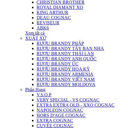
CHRISTIAN BROTHER
ROYAL DIAMANT XO
KING ARTHUR
DEAU COGNAC
REVISEUR
ABK6
Xem tất cả
XUẤT XỨ
RƯỢU BRANDY PHÁP
RƯỢU BRANDY TÂY BAN NHA
RƯỢU BRANDY THÁI LAN
RƯỢU BRANDY ANH QUỐC
RƯỢU BRANDY ÚC
RƯỢU BRANDY HOA KỲ
RƯỢU BRANDY ARMENIA
RƯỢU BRANDY VIỆT NAM
RƯỢU BRANDY MOLDOVA
Phân Hạng
V.S.O.P
VERY SPECIAL - VS COGNAC
EXTRA EXTRA OLD - XXO COGNAC
NAPOLEON COGNAC
HORS D'AGE COGNAC
EXTRA COGNAC
CUVÉE COGNAC