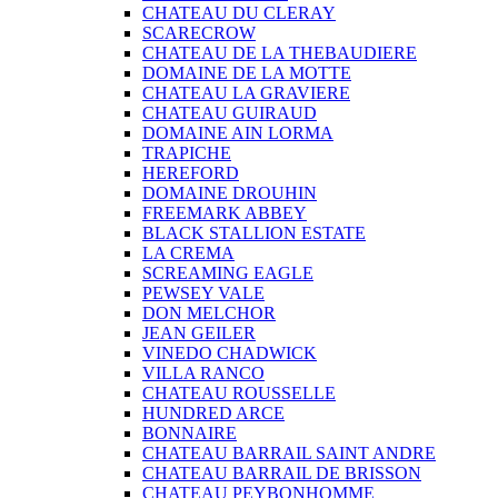
CHATEAU DU CLERAY
SCARECROW
CHATEAU DE LA THEBAUDIERE
DOMAINE DE LA MOTTE
CHATEAU LA GRAVIERE
CHATEAU GUIRAUD
DOMAINE AIN LORMA
TRAPICHE
HEREFORD
DOMAINE DROUHIN
FREEMARK ABBEY
BLACK STALLION ESTATE
LA CREMA
SCREAMING EAGLE
PEWSEY VALE
DON MELCHOR
JEAN GEILER
VINEDO CHADWICK
VILLA RANCO
CHATEAU ROUSSELLE
HUNDRED ARCE
BONNAIRE
CHATEAU BARRAIL SAINT ANDRE
CHATEAU BARRAIL DE BRISSON
CHATEAU PEYBONHOMME