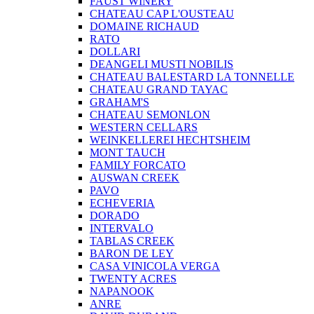
FAUST WINERY
CHATEAU CAP L'OUSTEAU
DOMAINE RICHAUD
RATO
DOLLARI
DEANGELI MUSTI NOBILIS
CHATEAU BALESTARD LA TONNELLE
CHATEAU GRAND TAYAC
GRAHAM'S
CHATEAU SEMONLON
WESTERN CELLARS
WEINKELLEREI HECHTSHEIM
MONT TAUCH
FAMILY FORCATO
AUSWAN CREEK
PAVO
ECHEVERIA
DORADO
INTERVALO
TABLAS CREEK
BARON DE LEY
CASA VINICOLA VERGA
TWENTY ACRES
NAPANOOK
ANRE