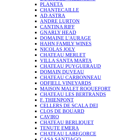
PLANETA
CHANTECAILLE
AD ASTRA
ANDRE LURTON
CANTINA RIFF
GNARLY HEAD
DOMAINE L'AURAGE
HAHN FAMILY WINES
NICOLAS JOLY
CHATEAU MERLET
VILLA SANTA MARTA
CHATEAU PUYGUERAUD
DOMAIN DUVEAU
CHATEAU CARBONNEAU
ODFIELL VINEYARDS
MAISON MALET ROQUEFORT
CHATEAU LES BERTRANDS
F. THIENPONT
CELLERS DE SCALA DEI
CLOS DE BOUARD
CAVIRO
CHATEAU BERLIQUET
TENUTE EMERA
CHATEAU LABEGORCE
CASA SANTIAGO