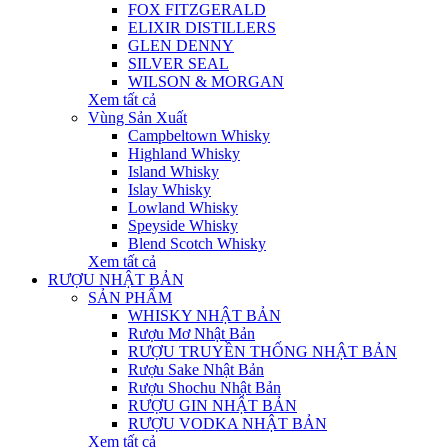
FOX FITZGERALD
ELIXIR DISTILLERS
GLEN DENNY
SILVER SEAL
WILSON & MORGAN
Xem tất cả
Vùng Sản Xuất
Campbeltown Whisky
Highland Whisky
Island Whisky
Islay Whisky
Lowland Whisky
Speyside Whisky
Blend Scotch Whisky
Xem tất cả
RƯỢU NHẬT BẢN
SẢN PHẨM
WHISKY NHẬT BẢN
Rượu Mơ Nhật Bản
RƯỢU TRUYỀN THỐNG NHẬT BẢN
Rượu Sake Nhật Bản
Rượu Shochu Nhật Bản
RƯỢU GIN NHẬT BẢN
RƯỢU VODKA NHẬT BẢN
Xem tất cả