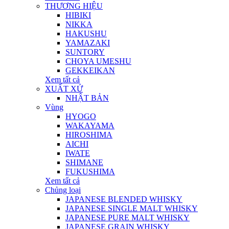
THƯƠNG HIỆU
HIBIKI
NIKKA
HAKUSHU
YAMAZAKI
SUNTORY
CHOYA UMESHU
GEKKEIKAN
Xem tất cả
XUẤT XỨ
NHẬT BẢN
Vùng
HYOGO
WAKAYAMA
HIROSHIMA
AICHI
IWATE
SHIMANE
FUKUSHIMA
Xem tất cả
Chủng loại
JAPANESE BLENDED WHISKY
JAPANESE SINGLE MALT WHISKY
JAPANESE PURE MALT WHISKY
JAPANESE GRAIN WHISKY