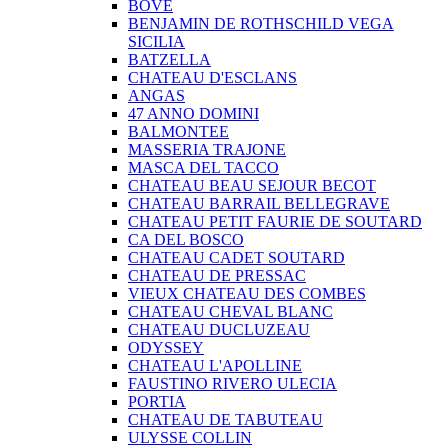
BOVE
BENJAMIN DE ROTHSCHILD VEGA
SICILIA
BATZELLA
CHATEAU D'ESCLANS
ANGAS
47 ANNO DOMINI
BALMONTEE
MASSERIA TRAJONE
MASCA DEL TACCO
CHATEAU BEAU SEJOUR BECOT
CHATEAU BARRAIL BELLEGRAVE
CHATEAU PETIT FAURIE DE SOUTARD
CA DEL BOSCO
CHATEAU CADET SOUTARD
CHATEAU DE PRESSAC
VIEUX CHATEAU DES COMBES
CHATEAU CHEVAL BLANC
CHATEAU DUCLUZEAU
ODYSSEY
CHATEAU L'APOLLINE
FAUSTINO RIVERO ULECIA
PORTIA
CHATEAU DE TABUTEAU
ULYSSE COLLIN