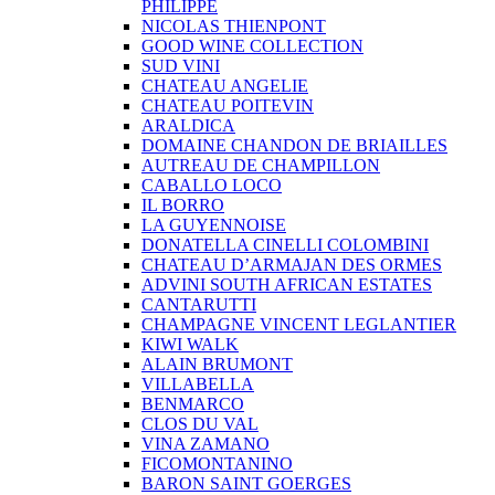
PHILIPPE
NICOLAS THIENPONT
GOOD WINE COLLECTION
SUD VINI
CHATEAU ANGELIE
CHATEAU POITEVIN
ARALDICA
DOMAINE CHANDON DE BRIAILLES
AUTREAU DE CHAMPILLON
CABALLO LOCO
IL BORRO
LA GUYENNOISE
DONATELLA CINELLI COLOMBINI
CHATEAU D’ARMAJAN DES ORMES
ADVINI SOUTH AFRICAN ESTATES
CANTARUTTI
CHAMPAGNE VINCENT LEGLANTIER
KIWI WALK
ALAIN BRUMONT
VILLABELLA
BENMARCO
CLOS DU VAL
VINA ZAMANO
FICOMONTANINO
BARON SAINT GOERGES