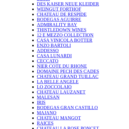
DES KAISER NEUE KLEIDER
WEINGUT FORTHOF
CHATEAU DE RESPIDE
BODEGAS AGUIRRE
ADMIRALITY BAY
THISTLEDOWN WINES
12 E MEZZO COLLECTION
CASA VINICOLA BOTTER
ENZO BARTOLI
ADDESSO
CASA LUNARDI
CECCATO
NIER COTE DU RHONE
DOMAINE PECH DES CADES
CHATEAU GRAND TUILLAC
LA BELLE ANGELE
LO ZOCCOLAIO
CHATEAU LAUZANET
MALESAN
IRIS
BODEGAS GRAN CASTILLO
MAJANO
CHATEAU MANGOT
RAICES
CHATEAU LA ROSE PONCET