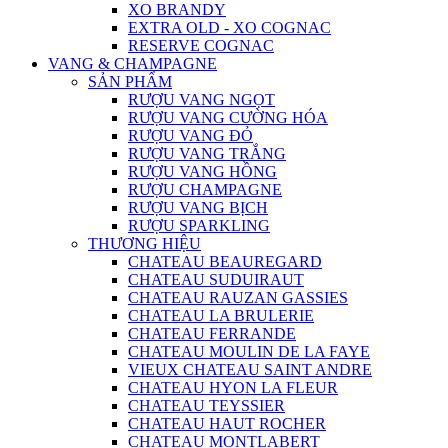
XO BRANDY
EXTRA OLD - XO COGNAC
RESERVE COGNAC
VANG & CHAMPAGNE
SẢN PHẨM
RƯỢU VANG NGỌT
RƯỢU VANG CƯỜNG HÓA
RƯỢU VANG ĐỎ
RƯỢU VANG TRẮNG
RƯỢU VANG HỒNG
RƯỢU CHAMPAGNE
RƯỢU VANG BỊCH
RƯỢU SPARKLING
THƯƠNG HIỆU
CHATEAU BEAUREGARD
CHATEAU SUDUIRAUT
CHATEAU RAUZAN GASSIES
CHATEAU LA BRULERIE
CHATEAU FERRANDE
CHATEAU MOULIN DE LA FAYE
VIEUX CHATEAU SAINT ANDRE
CHATEAU HYON LA FLEUR
CHATEAU TEYSSIER
CHATEAU HAUT ROCHER
CHATEAU MONTLABERT