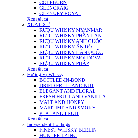
COLEBURN
GLENCRAIG
GLENURY ROYAL
Xem tất cả
XUẤT XỨ
RƯỢU WHISKY MYANMAR
RƯỢU WHISKY PHẦN LAN
RƯỢU WHISKY ANH QUỐC
RƯỢU WHISKY ẤN ĐỘ
RƯỢU WHISKY HÀN QUỐC
RƯỢU WHISKY MOLDOVA
RƯỢU WHISKY PHÁP
Xem tất cả
Hương Vị Whisky
BOTTLED-IN-BOND
DRIED FRUIT AND NUT
ELEGANT AND FLORAL
FRESH FRUIT AND VANILLA
MALT AND HONEY
MARITIME AND SMOKY
PEAT AND FRUIT
Xem tất cả
Independent Bottlings
FINEST WHISKY BERLIN
HUNTER LAING