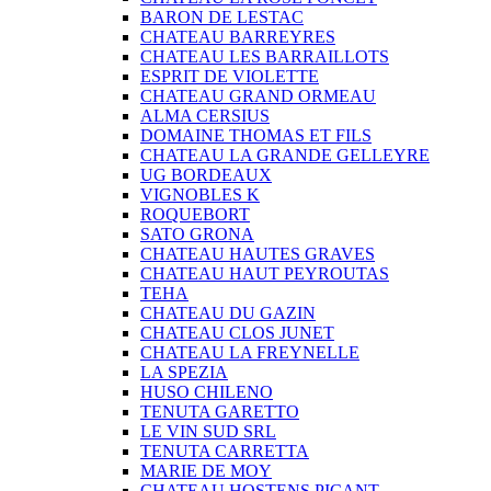
BARON DE LESTAC
CHATEAU BARREYRES
CHATEAU LES BARRAILLOTS
ESPRIT DE VIOLETTE
CHATEAU GRAND ORMEAU
ALMA CERSIUS
DOMAINE THOMAS ET FILS
CHATEAU LA GRANDE GELLEYRE
UG BORDEAUX
VIGNOBLES K
ROQUEBORT
SATO GRONA
CHATEAU HAUTES GRAVES
CHATEAU HAUT PEYROUTAS
TEHA
CHATEAU DU GAZIN
CHATEAU CLOS JUNET
CHATEAU LA FREYNELLE
LA SPEZIA
HUSO CHILENO
TENUTA GARETTO
LE VIN SUD SRL
TENUTA CARRETTA
MARIE DE MOY
CHATEAU HOSTENS PICANT