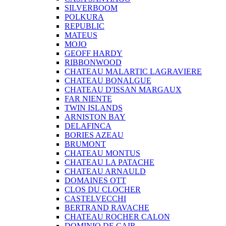
SILVERBOOM
POLKURA
REPUBLIC
MATEUS
MOJO
GEOFF HARDY
RIBBONWOOD
CHATEAU MALARTIC LAGRAVIERE
CHATEAU BONALGUE
CHATEAU D'ISSAN MARGAUX
FAR NIENTE
TWIN ISLANDS
ARNISTON BAY
DELAFINCA
BORIES AZEAU
BRUMONT
CHATEAU MONTUS
CHATEAU LA PATACHE
CHATEAU ARNAULD
DOMAINES OTT
CLOS DU CLOCHER
CASTELVECCHI
BERTRAND RAVACHE
CHATEAU ROCHER CALON
DOMINIO DE CAIR