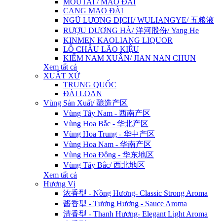
MOUTAI / MAO ĐÀI
CANG MAO ĐÀI
NGŨ LƯƠNG DỊCH/ WULIANGYE/ 五粮液
RƯỢU DƯƠNG HÀ/ 洋河股份/ Yang He
KINMEN KAOLIANG LIQUOR
LÔ CHÂU LÃO KIỆU
KIẾM NAM XUÂN/ JIAN NAN CHUN
Xem tất cả
XUẤT XỨ
TRUNG QUỐC
ĐÀI LOAN
Vùng Sản Xuất/ 酿造产区
Vùng Tây Nam - 西南产区
Vùng Hoa Bắc - 华北产区
Vùng Hoa Trung - 华中产区
Vùng Hoa Nam - 华南产区
Vùng Hoa Đông - 华东地区
Vùng Tây Bắc/ 西北地区
Xem tất cả
Hương Vị
浓香型 - Nồng Hương- Classic Strong Aroma
酱香型 - Tương Hương - Sauce Aroma
清香型 - Thanh Hương- Elegant Light Aroma