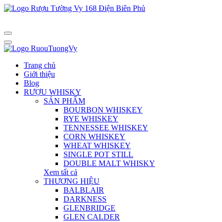
Trang chủ
Giới thiệu
Blog
RƯỢU WHISKY
SẢN PHẨM
BOURBON WHISKEY
RYE WHISKEY
TENNESSEE WHISKEY
CORN WHISKEY
WHEAT WHISKEY
SINGLE POT STILL
DOUBLE MALT WHISKY
Xem tất cả
THƯƠNG HIỆU
BALBLAIR
DARKNESS
GLENBRIDGE
GLEN CALDER