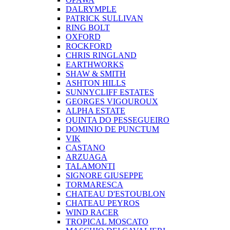
DALRYMPLE
PATRICK SULLIVAN
RING BOLT
OXFORD
ROCKFORD
CHRIS RINGLAND
EARTHWORKS
SHAW & SMITH
ASHTON HILLS
SUNNYCLIFF ESTATES
GEORGES VIGOUROUX
ALPHA ESTATE
QUINTA DO PESSEGUEIRO
DOMINIO DE PUNCTUM
VIK
CASTANO
ARZUAGA
TALAMONTI
SIGNORE GIUSEPPE
TORMARESCA
CHATEAU D'ESTOUBLON
CHATEAU PEYROS
WIND RACER
TROPICAL MOSCATO