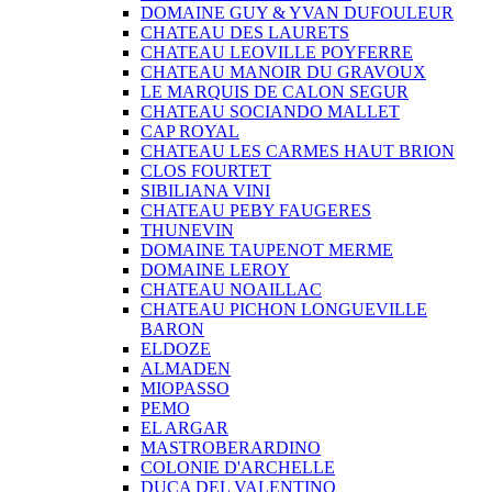
DOMAINE GUY & YVAN DUFOULEUR
CHATEAU DES LAURETS
CHATEAU LEOVILLE POYFERRE
CHATEAU MANOIR DU GRAVOUX
LE MARQUIS DE CALON SEGUR
CHATEAU SOCIANDO MALLET
CAP ROYAL
CHATEAU LES CARMES HAUT BRION
CLOS FOURTET
SIBILIANA VINI
CHATEAU PEBY FAUGERES
THUNEVIN
DOMAINE TAUPENOT MERME
DOMAINE LEROY
CHATEAU NOAILLAC
CHATEAU PICHON LONGUEVILLE
BARON
ELDOZE
ALMADEN
MIOPASSO
PEMO
EL ARGAR
MASTROBERARDINO
COLONIE D'ARCHELLE
DUCA DEL VALENTINO