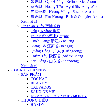
米香型 - Gạo Hương - Refined Rice Aroma
黄酒型 - Hoàng Tửu - Aged Shaoxing Wine
芝麻香型 - Hương Vừng - Sesame Aroma
馥香型 - Phụ Hương - Rich & Complex Aroma
Xem tất cả
Tỉnh Sản Xuất/ 产地省份
Trùng Khánh/ 重庆
Phúc Kiến/ 福建 (Fujian)
Chiết Giang/ 浙江 (Zhejiang)
Giang Tô/ 江苏省 (Jiangsu)
Quảng Đông / 广东 (Guǎngdōng)
Thiểm Tây/ 陝西省 (Shǎnxī sheng)
Sơn Đông / 山东省 (Shāndōng)
Xem tất cả
COGNAC/ BRANDY
SẢN PHẨM
COGNAC
BRANDY
CALVADOS
EAUX DE VIE
DOMAINE JEAN MARC MOREY
THƯƠNG HIỆU
HARDY