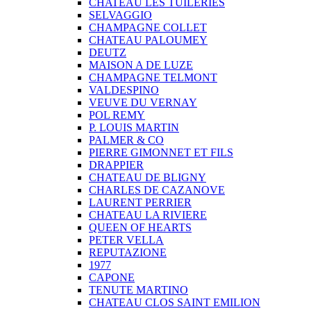
CHATEAU LES TUILERIES
SELVAGGIO
CHAMPAGNE COLLET
CHATEAU PALOUMEY
DEUTZ
MAISON A DE LUZE
CHAMPAGNE TELMONT
VALDESPINO
VEUVE DU VERNAY
POL REMY
P. LOUIS MARTIN
PALMER & CO
PIERRE GIMONNET ET FILS
DRAPPIER
CHATEAU DE BLIGNY
CHARLES DE CAZANOVE
LAURENT PERRIER
CHATEAU LA RIVIERE
QUEEN OF HEARTS
PETER VELLA
REPUTAZIONE
1977
CAPONE
TENUTE MARTINO
CHATEAU CLOS SAINT EMILION