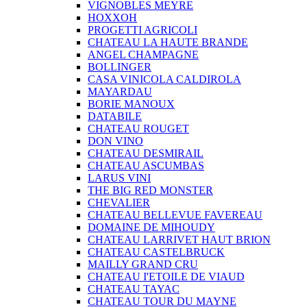
VIGNOBLES MEYRE
HOXXOH
PROGETTI AGRICOLI
CHATEAU LA HAUTE BRANDE
ANGEL CHAMPAGNE
BOLLINGER
CASA VINICOLA CALDIROLA
MAYARDAU
BORIE MANOUX
DATABILE
CHATEAU ROUGET
DON VINO
CHATEAU DESMIRAIL
CHATEAU ASCUMBAS
LARUS VINI
THE BIG RED MONSTER
CHEVALIER
CHATEAU BELLEVUE FAVEREAU
DOMAINE DE MIHOUDY
CHATEAU LARRIVET HAUT BRION
CHATEAU CASTELBRUCK
MAILLY GRAND CRU
CHATEAU I'ETOILE DE VIAUD
CHATEAU TAYAC
CHATEAU TOUR DU MAYNE