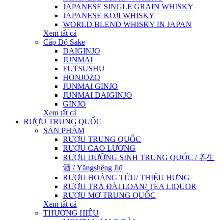
JAPANESE SINGLE GRAIN WHISKY
JAPANESE KOJI WHISKY
WORLD BLEND WHISKY IN JAPAN
Xem tất cả
Cấp Độ Sake
DAIGINJO
JUNMAI
FUTSUSHU
HONJOZO
JUNMAI GINJO
JUNMAI DAIGINJO
GINJO
Xem tất cả
RƯỢU TRUNG QUỐC
SẢN PHẨM
RƯỢU TRUNG QUỐC
RƯỢU CAO LƯƠNG
RƯỢU DƯỠNG SINH TRUNG QUỐC / 养生
酒 / Yǎngshēng Jiǔ
RƯỢU HOÀNG TỬU/ THIỆU HƯNG
RƯỢU TRÀ ĐÀI LOAN/ TEA LIQUOR
RƯỢU MƠ TRUNG QUỐC
Xem tất cả
THƯƠNG HIỆU