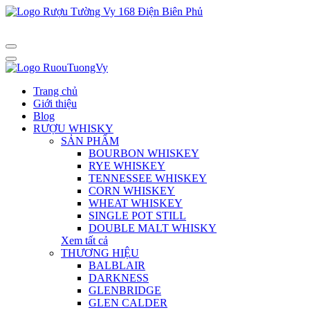
Trang chủ
Giới thiệu
Blog
RƯỢU WHISKY
SẢN PHẨM
BOURBON WHISKEY
RYE WHISKEY
TENNESSEE WHISKEY
CORN WHISKEY
WHEAT WHISKEY
SINGLE POT STILL
DOUBLE MALT WHISKY
Xem tất cả
THƯƠNG HIỆU
BALBLAIR
DARKNESS
GLENBRIDGE
GLEN CALDER