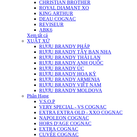
CHRISTIAN BROTHER
ROYAL DIAMANT XO
KING ARTHUR
DEAU COGNAC
REVISEUR
ABK6
Xem tất cả
XUẤT XỨ
RƯỢU BRANDY PHÁP
RƯỢU BRANDY TÂY BAN NHA
RƯỢU BRANDY THÁI LAN
RƯỢU BRANDY ANH QUỐC
RƯỢU BRANDY ÚC
RƯỢU BRANDY HOA KỲ
RƯỢU BRANDY ARMENIA
RƯỢU BRANDY VIỆT NAM
RƯỢU BRANDY MOLDOVA
Phân Hạng
V.S.O.P
VERY SPECIAL - VS COGNAC
EXTRA EXTRA OLD - XXO COGNAC
NAPOLEON COGNAC
HORS D'AGE COGNAC
EXTRA COGNAC
CUVÉE COGNAC