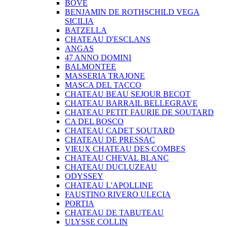
BOVE
BENJAMIN DE ROTHSCHILD VEGA
SICILIA
BATZELLA
CHATEAU D'ESCLANS
ANGAS
47 ANNO DOMINI
BALMONTEE
MASSERIA TRAJONE
MASCA DEL TACCO
CHATEAU BEAU SEJOUR BECOT
CHATEAU BARRAIL BELLEGRAVE
CHATEAU PETIT FAURIE DE SOUTARD
CA DEL BOSCO
CHATEAU CADET SOUTARD
CHATEAU DE PRESSAC
VIEUX CHATEAU DES COMBES
CHATEAU CHEVAL BLANC
CHATEAU DUCLUZEAU
ODYSSEY
CHATEAU L'APOLLINE
FAUSTINO RIVERO ULECIA
PORTIA
CHATEAU DE TABUTEAU
ULYSSE COLLIN