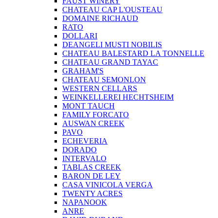
FAUST WINERY
CHATEAU CAP L'OUSTEAU
DOMAINE RICHAUD
RATO
DOLLARI
DEANGELI MUSTI NOBILIS
CHATEAU BALESTARD LA TONNELLE
CHATEAU GRAND TAYAC
GRAHAM'S
CHATEAU SEMONLON
WESTERN CELLARS
WEINKELLEREI HECHTSHEIM
MONT TAUCH
FAMILY FORCATO
AUSWAN CREEK
PAVO
ECHEVERIA
DORADO
INTERVALO
TABLAS CREEK
BARON DE LEY
CASA VINICOLA VERGA
TWENTY ACRES
NAPANOOK
ANRE