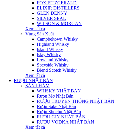
FOX FITZGERALD
ELIXIR DISTILLERS
GLEN DENNY
SILVER SEAL
WILSON & MORGAN
Xem tất cả
Vùng Sản Xuất
Campbeltown Whisky
Highland Whisky
Island Whisky
Islay Whisky
Lowland Whisky
Speyside Whisky
Blend Scotch Whisky
Xem tất cả
RƯỢU NHẬT BẢN
SẢN PHẨM
WHISKY NHẬT BẢN
Rượu Mơ Nhật Bản
RƯỢU TRUYỀN THỐNG NHẬT BẢN
Rượu Sake Nhật Bản
Rượu Shochu Nhật Bản
RƯỢU GIN NHẬT BẢN
RƯỢU VODKA NHẬT BẢN
Xem tất cả