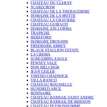
CHATEAU DU CLERAY
SCARECROW
CHATEAU DE LA THEBAUDIERE
DOMAINE DE LA MOTTE
CHATEAU LA GRAVIERE
CHATEAU GUIRAUD
DOMAINE AIN LORMA
TRAPICHE
HEREFORD
DOMAINE DROUHIN
FREEMARK ABBEY
BLACK STALLION ESTATE
LA CREMA
SCREAMING EAGLE
PEWSEY VALE
DON MELCHOR
JEAN GEILER
VINEDO CHADWICK
VILLA RANCO
CHATEAU ROUSSELLE
HUNDRED ARCE
BONNAIRE
CHATEAU BARRAIL SAINT ANDRE
CHATEAU BARRAIL DE BRISSON
CHATEAU PEYBONHOMME