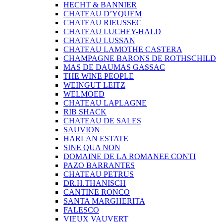
HECHT & BANNIER
CHATEAU D’YQUEM
CHATEAU RIEUSSEC
CHATEAU LUCHEY-HALD
CHATEAU LUSSAN
CHATEAU LAMOTHE CASTERA
CHAMPAGNE BARONS DE ROTHSCHILD
MAS DE DAUMAS GASSAC
THE WINE PEOPLE
WEINGUT LEITZ
WELMOED
CHATEAU LAPLAGNE
RIB SHACK
CHATEAU DE SALES
SAUVION
HARLAN ESTATE
SINE QUA NON
DOMAINE DE LA ROMANEE CONTI
PAZO BARRANTES
CHATEAU PETRUS
DR.H.THANISCH
CANTINE RONCO
SANTA MARGHERITA
FALESCO
VIEUX VAUVERT