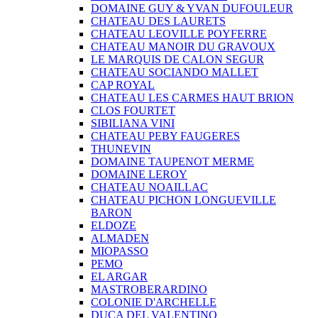
DOMAINE GUY & YVAN DUFOULEUR
CHATEAU DES LAURETS
CHATEAU LEOVILLE POYFERRE
CHATEAU MANOIR DU GRAVOUX
LE MARQUIS DE CALON SEGUR
CHATEAU SOCIANDO MALLET
CAP ROYAL
CHATEAU LES CARMES HAUT BRION
CLOS FOURTET
SIBILIANA VINI
CHATEAU PEBY FAUGERES
THUNEVIN
DOMAINE TAUPENOT MERME
DOMAINE LEROY
CHATEAU NOAILLAC
CHATEAU PICHON LONGUEVILLE
BARON
ELDOZE
ALMADEN
MIOPASSO
PEMO
EL ARGAR
MASTROBERARDINO
COLONIE D'ARCHELLE
DUCA DEL VALENTINO