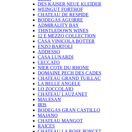
DES KAISER NEUE KLEIDER
WEINGUT FORTHOF
CHATEAU DE RESPIDE
BODEGAS AGUIRRE
ADMIRALITY BAY
THISTLEDOWN WINES
12 E MEZZO COLLECTION
CASA VINICOLA BOTTER
ENZO BARTOLI
ADDESSO
CASA LUNARDI
CECCATO
NIER COTE DU RHONE
DOMAINE PECH DES CADES
CHATEAU GRAND TUILLAC
LA BELLE ANGELE
LO ZOCCOLAIO
CHATEAU LAUZANET
MALESAN
IRIS
BODEGAS GRAN CASTILLO
MAJANO
CHATEAU MANGOT
RAICES
CHATEAU LA ROSE PONCET