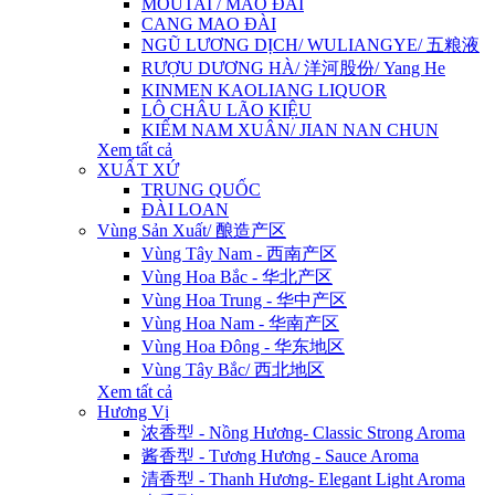
MOUTAI / MAO ĐÀI
CANG MAO ĐÀI
NGŨ LƯƠNG DỊCH/ WULIANGYE/ 五粮液
RƯỢU DƯƠNG HÀ/ 洋河股份/ Yang He
KINMEN KAOLIANG LIQUOR
LÔ CHÂU LÃO KIỆU
KIẾM NAM XUÂN/ JIAN NAN CHUN
Xem tất cả
XUẤT XỨ
TRUNG QUỐC
ĐÀI LOAN
Vùng Sản Xuất/ 酿造产区
Vùng Tây Nam - 西南产区
Vùng Hoa Bắc - 华北产区
Vùng Hoa Trung - 华中产区
Vùng Hoa Nam - 华南产区
Vùng Hoa Đông - 华东地区
Vùng Tây Bắc/ 西北地区
Xem tất cả
Hương Vị
浓香型 - Nồng Hương- Classic Strong Aroma
酱香型 - Tương Hương - Sauce Aroma
清香型 - Thanh Hương- Elegant Light Aroma