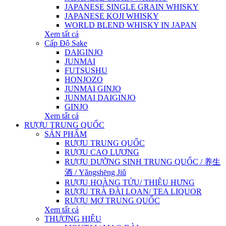
JAPANESE SINGLE GRAIN WHISKY
JAPANESE KOJI WHISKY
WORLD BLEND WHISKY IN JAPAN
Xem tất cả
Cấp Độ Sake
DAIGINJO
JUNMAI
FUTSUSHU
HONJOZO
JUNMAI GINJO
JUNMAI DAIGINJO
GINJO
Xem tất cả
RƯỢU TRUNG QUỐC
SẢN PHẨM
RƯỢU TRUNG QUỐC
RƯỢU CAO LƯƠNG
RƯỢU DƯỠNG SINH TRUNG QUỐC / 养生
酒 / Yǎngshēng Jiǔ
RƯỢU HOÀNG TỬU/ THIỆU HƯNG
RƯỢU TRÀ ĐÀI LOAN/ TEA LIQUOR
RƯỢU MƠ TRUNG QUỐC
Xem tất cả
THƯƠNG HIỆU