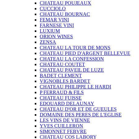
CHATEAU POUJEAUX
CUCCIOLO
CHATEAU BOURNAC
FEMAR VINI
FARNESE VINI
LUXIUM
ORION WINES
ZENSA
CHATEAU LA TOUR DE MONS
CHATEAU PIED D'ARGENT BELLEVUE
CHATEAU LA CONFESSION
CHATEAU COUTET
CHATEAU PAVEIL DE LUZE
BADET CLEMENT
VIGNOBLES BARDET
CHATEAU PHILIPPE LE HARDI
P FERRAUD & FILS
CHATEAU FUISSE
EDOUARD DELAUNAY
CHATEAU D'OR ET DE GUEULES
DOMAINE DES PERES DE L'EGLISE
LES VINS DE VIENNE
YVES CUILLERON
SIMONNET FEBVRE
CHATEAU COS LABORY