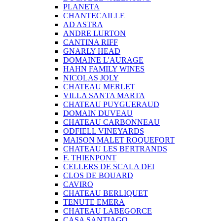
PLANETA
CHANTECAILLE
AD ASTRA
ANDRE LURTON
CANTINA RIFF
GNARLY HEAD
DOMAINE L'AURAGE
HAHN FAMILY WINES
NICOLAS JOLY
CHATEAU MERLET
VILLA SANTA MARTA
CHATEAU PUYGUERAUD
DOMAIN DUVEAU
CHATEAU CARBONNEAU
ODFIELL VINEYARDS
MAISON MALET ROQUEFORT
CHATEAU LES BERTRANDS
F. THIENPONT
CELLERS DE SCALA DEI
CLOS DE BOUARD
CAVIRO
CHATEAU BERLIQUET
TENUTE EMERA
CHATEAU LABEGORCE
CASA SANTIAGO