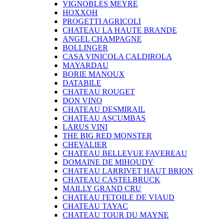
VIGNOBLES MEYRE
HOXXOH
PROGETTI AGRICOLI
CHATEAU LA HAUTE BRANDE
ANGEL CHAMPAGNE
BOLLINGER
CASA VINICOLA CALDIROLA
MAYARDAU
BORIE MANOUX
DATABILE
CHATEAU ROUGET
DON VINO
CHATEAU DESMIRAIL
CHATEAU ASCUMBAS
LARUS VINI
THE BIG RED MONSTER
CHEVALIER
CHATEAU BELLEVUE FAVEREAU
DOMAINE DE MIHOUDY
CHATEAU LARRIVET HAUT BRION
CHATEAU CASTELBRUCK
MAILLY GRAND CRU
CHATEAU I'ETOILE DE VIAUD
CHATEAU TAYAC
CHATEAU TOUR DU MAYNE