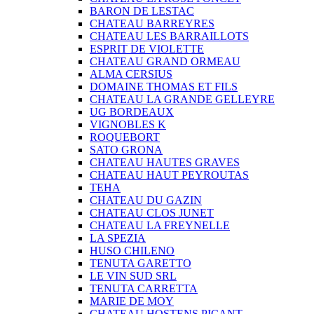
BARON DE LESTAC
CHATEAU BARREYRES
CHATEAU LES BARRAILLOTS
ESPRIT DE VIOLETTE
CHATEAU GRAND ORMEAU
ALMA CERSIUS
DOMAINE THOMAS ET FILS
CHATEAU LA GRANDE GELLEYRE
UG BORDEAUX
VIGNOBLES K
ROQUEBORT
SATO GRONA
CHATEAU HAUTES GRAVES
CHATEAU HAUT PEYROUTAS
TEHA
CHATEAU DU GAZIN
CHATEAU CLOS JUNET
CHATEAU LA FREYNELLE
LA SPEZIA
HUSO CHILENO
TENUTA GARETTO
LE VIN SUD SRL
TENUTA CARRETTA
MARIE DE MOY
CHATEAU HOSTENS PICANT