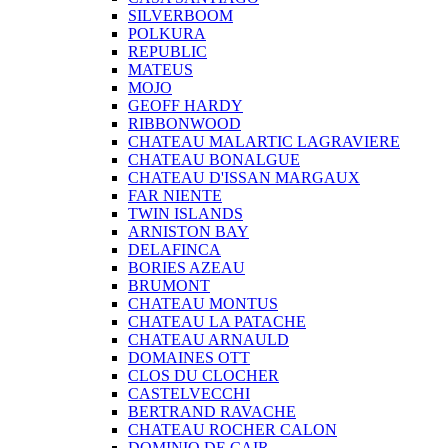
SILVERBOOM
POLKURA
REPUBLIC
MATEUS
MOJO
GEOFF HARDY
RIBBONWOOD
CHATEAU MALARTIC LAGRAVIERE
CHATEAU BONALGUE
CHATEAU D'ISSAN MARGAUX
FAR NIENTE
TWIN ISLANDS
ARNISTON BAY
DELAFINCA
BORIES AZEAU
BRUMONT
CHATEAU MONTUS
CHATEAU LA PATACHE
CHATEAU ARNAULD
DOMAINES OTT
CLOS DU CLOCHER
CASTELVECCHI
BERTRAND RAVACHE
CHATEAU ROCHER CALON
DOMINIO DE CAIR