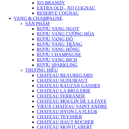
XO BRANDY
EXTRA OLD - XO COGNAC
RESERVE COGNAC
VANG & CHAMPAGNE
SẢN PHẨM
RƯỢU VANG NGỌT
RƯỢU VANG CƯỜNG HÓA
RƯỢU VANG ĐỎ
RƯỢU VANG TRẮNG
RƯỢU VANG HỒNG
RƯỢU CHAMPAGNE
RƯỢU VANG BỊCH
RƯỢU SPARKLING
THƯƠNG HIỆU
CHATEAU BEAUREGARD
CHATEAU SUDUIRAUT
CHATEAU RAUZAN GASSIES
CHATEAU LA BRULERIE
CHATEAU FERRANDE
CHATEAU MOULIN DE LA FAYE
VIEUX CHATEAU SAINT ANDRE
CHATEAU HYON LA FLEUR
CHATEAU TEYSSIER
CHATEAU HAUT ROCHER
CHATEAU MONTLABERT