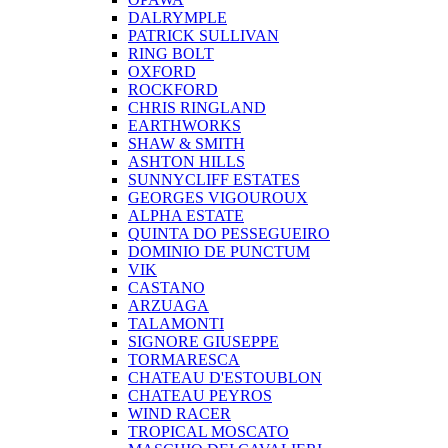
DALRYMPLE
PATRICK SULLIVAN
RING BOLT
OXFORD
ROCKFORD
CHRIS RINGLAND
EARTHWORKS
SHAW & SMITH
ASHTON HILLS
SUNNYCLIFF ESTATES
GEORGES VIGOUROUX
ALPHA ESTATE
QUINTA DO PESSEGUEIRO
DOMINIO DE PUNCTUM
VIK
CASTANO
ARZUAGA
TALAMONTI
SIGNORE GIUSEPPE
TORMARESCA
CHATEAU D'ESTOUBLON
CHATEAU PEYROS
WIND RACER
TROPICAL MOSCATO