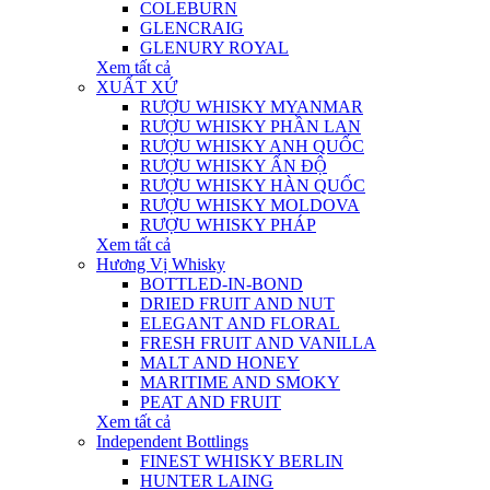
COLEBURN
GLENCRAIG
GLENURY ROYAL
Xem tất cả
XUẤT XỨ
RƯỢU WHISKY MYANMAR
RƯỢU WHISKY PHẦN LAN
RƯỢU WHISKY ANH QUỐC
RƯỢU WHISKY ẤN ĐỘ
RƯỢU WHISKY HÀN QUỐC
RƯỢU WHISKY MOLDOVA
RƯỢU WHISKY PHÁP
Xem tất cả
Hương Vị Whisky
BOTTLED-IN-BOND
DRIED FRUIT AND NUT
ELEGANT AND FLORAL
FRESH FRUIT AND VANILLA
MALT AND HONEY
MARITIME AND SMOKY
PEAT AND FRUIT
Xem tất cả
Independent Bottlings
FINEST WHISKY BERLIN
HUNTER LAING