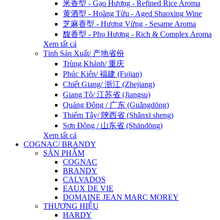
米香型 - Gạo Hương - Refined Rice Aroma
黄酒型 - Hoàng Tửu - Aged Shaoxing Wine
芝麻香型 - Hương Vừng - Sesame Aroma
馥香型 - Phụ Hương - Rich & Complex Aroma
Xem tất cả
Tỉnh Sản Xuất/ 产地省份
Trùng Khánh/ 重庆
Phúc Kiến/ 福建 (Fujian)
Chiết Giang/ 浙江 (Zhejiang)
Giang Tô/ 江苏省 (Jiangsu)
Quảng Đông / 广东 (Guǎngdōng)
Thiểm Tây/ 陝西省 (Shǎnxī sheng)
Sơn Đông / 山东省 (Shāndōng)
Xem tất cả
COGNAC/ BRANDY
SẢN PHẨM
COGNAC
BRANDY
CALVADOS
EAUX DE VIE
DOMAINE JEAN MARC MOREY
THƯƠNG HIỆU
HARDY