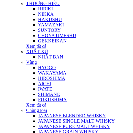
THƯƠNG HIỆU
HIBIKI
NIKKA
HAKUSHU
YAMAZAKI
SUNTORY
CHOYA UMESHU
GEKKEIKAN
Xem tất cả
XUẤT XỨ
NHẬT BẢN
Vùng
HYOGO
WAKAYAMA
HIROSHIMA
AICHI
IWATE
SHIMANE
FUKUSHIMA
Xem tất cả
Chủng loại
JAPANESE BLENDED WHISKY
JAPANESE SINGLE MALT WHISKY
JAPANESE PURE MALT WHISKY
JAPANESE GRAIN WHISKY