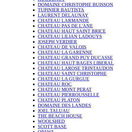
DOMAINE CHRISTOPHE BUISSON
TUPINIER BAUTISTA
LAURENT DELAUNAY
CHATEAU LARMANDE
CHATEAU PAS DE L'ANE
CHATEAU HAUT SAINT BRICE
CHATEAU LILIAN LADOUYS
JOSEPH VERDIER
CHATEAU DE VALOIS
CHATEAU LA GARENNE
CHATEAU GRAND PUY DUCASSE
CHATEAU HAUT BAGES LIBERAL
CHATEAU LAROSE TRINTAUDON
CHATEAU SAINT CHRISTOPHE
CHATEAU LA GURGUE
CHATEAU ROC
CHATEAU MONT PERAT
CHATEAU PIERROUSSELLE
CHATEAU PLATON
DOMAINE DES LANDES
JOEL TALUAU
THE BEACH HOUSE
WOOLSHED
SCOTT BASE
OPAWA