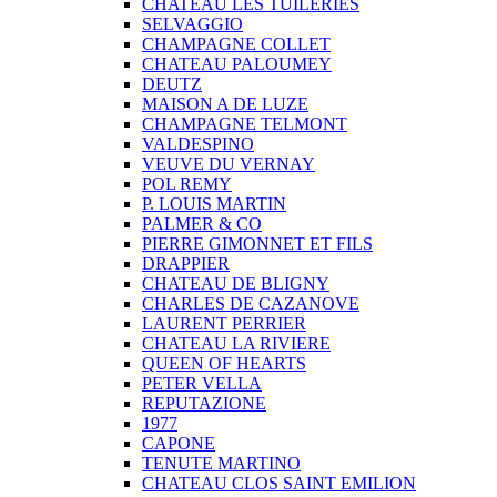
CHATEAU LES TUILERIES
SELVAGGIO
CHAMPAGNE COLLET
CHATEAU PALOUMEY
DEUTZ
MAISON A DE LUZE
CHAMPAGNE TELMONT
VALDESPINO
VEUVE DU VERNAY
POL REMY
P. LOUIS MARTIN
PALMER & CO
PIERRE GIMONNET ET FILS
DRAPPIER
CHATEAU DE BLIGNY
CHARLES DE CAZANOVE
LAURENT PERRIER
CHATEAU LA RIVIERE
QUEEN OF HEARTS
PETER VELLA
REPUTAZIONE
1977
CAPONE
TENUTE MARTINO
CHATEAU CLOS SAINT EMILION