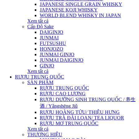
JAPANESE SINGLE GRAIN WHISKY
JAPANESE KOJI WHISKY
WORLD BLEND WHISKY IN JAPAN
Xem tất cả
Cấp Độ Sake
DAIGINJO
JUNMAI
FUTSUSHU
HONJOZO
JUNMAI GINJO
JUNMAI DAIGINJO
GINJO
Xem tất cả
RƯỢU TRUNG QUỐC
SẢN PHẨM
RƯỢU TRUNG QUỐC
RƯỢU CAO LƯƠNG
RƯỢU DƯỠNG SINH TRUNG QUỐC / 养生
酒 / Yǎngshēng Jiǔ
RƯỢU HOÀNG TỬU/ THIỆU HƯNG
RƯỢU TRÀ ĐÀI LOAN/ TEA LIQUOR
RƯỢU MƠ TRUNG QUỐC
Xem tất cả
THƯƠNG HIỆU