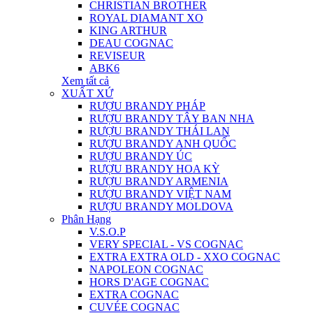
CHRISTIAN BROTHER
ROYAL DIAMANT XO
KING ARTHUR
DEAU COGNAC
REVISEUR
ABK6
Xem tất cả
XUẤT XỨ
RƯỢU BRANDY PHÁP
RƯỢU BRANDY TÂY BAN NHA
RƯỢU BRANDY THÁI LAN
RƯỢU BRANDY ANH QUỐC
RƯỢU BRANDY ÚC
RƯỢU BRANDY HOA KỲ
RƯỢU BRANDY ARMENIA
RƯỢU BRANDY VIỆT NAM
RƯỢU BRANDY MOLDOVA
Phân Hạng
V.S.O.P
VERY SPECIAL - VS COGNAC
EXTRA EXTRA OLD - XXO COGNAC
NAPOLEON COGNAC
HORS D'AGE COGNAC
EXTRA COGNAC
CUVÉE COGNAC