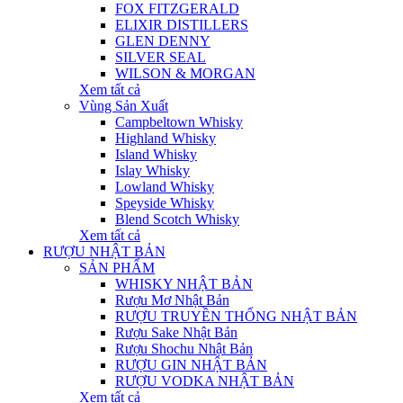
FOX FITZGERALD
ELIXIR DISTILLERS
GLEN DENNY
SILVER SEAL
WILSON & MORGAN
Xem tất cả
Vùng Sản Xuất
Campbeltown Whisky
Highland Whisky
Island Whisky
Islay Whisky
Lowland Whisky
Speyside Whisky
Blend Scotch Whisky
Xem tất cả
RƯỢU NHẬT BẢN
SẢN PHẨM
WHISKY NHẬT BẢN
Rượu Mơ Nhật Bản
RƯỢU TRUYỀN THỐNG NHẬT BẢN
Rượu Sake Nhật Bản
Rượu Shochu Nhật Bản
RƯỢU GIN NHẬT BẢN
RƯỢU VODKA NHẬT BẢN
Xem tất cả