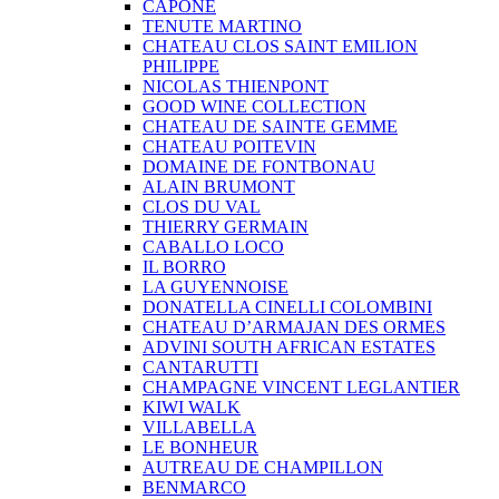
CAPONE
TENUTE MARTINO
CHATEAU CLOS SAINT EMILION
PHILIPPE
NICOLAS THIENPONT
GOOD WINE COLLECTION
CHATEAU DE SAINTE GEMME
CHATEAU POITEVIN
DOMAINE DE FONTBONAU
ALAIN BRUMONT
CLOS DU VAL
THIERRY GERMAIN
CABALLO LOCO
IL BORRO
LA GUYENNOISE
DONATELLA CINELLI COLOMBINI
CHATEAU D’ARMAJAN DES ORMES
ADVINI SOUTH AFRICAN ESTATES
CANTARUTTI
CHAMPAGNE VINCENT LEGLANTIER
KIWI WALK
VILLABELLA
LE BONHEUR
AUTREAU DE CHAMPILLON
BENMARCO