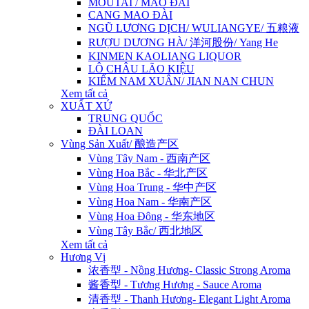
MOUTAI / MAO ĐÀI
CANG MAO ĐÀI
NGŨ LƯƠNG DỊCH/ WULIANGYE/ 五粮液
RƯỢU DƯƠNG HÀ/ 洋河股份/ Yang He
KINMEN KAOLIANG LIQUOR
LÔ CHÂU LÃO KIỆU
KIẾM NAM XUÂN/ JIAN NAN CHUN
Xem tất cả
XUẤT XỨ
TRUNG QUỐC
ĐÀI LOAN
Vùng Sản Xuất/ 酿造产区
Vùng Tây Nam - 西南产区
Vùng Hoa Bắc - 华北产区
Vùng Hoa Trung - 华中产区
Vùng Hoa Nam - 华南产区
Vùng Hoa Đông - 华东地区
Vùng Tây Bắc/ 西北地区
Xem tất cả
Hương Vị
浓香型 - Nồng Hương- Classic Strong Aroma
酱香型 - Tương Hương - Sauce Aroma
清香型 - Thanh Hương- Elegant Light Aroma