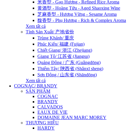
米香型 - Gạo Hương - Refined Rice Aroma
黄酒型 - Hoàng Tửu - Aged Shaoxing Wine
芝麻香型 - Hương Vừng - Sesame Aroma
馥香型 - Phụ Hương - Rich & Complex Aroma
Xem tất cả
Tỉnh Sản Xuất/ 产地省份
Trùng Khánh/ 重庆
Phúc Kiến/ 福建 (Fujian)
Chiết Giang/ 浙江 (Zhejiang)
Giang Tô/ 江苏省 (Jiangsu)
Quảng Đông / 广东 (Guǎngdōng)
Thiểm Tây/ 陝西省 (Shǎnxī sheng)
Sơn Đông / 山东省 (Shāndōng)
Xem tất cả
COGNAC/ BRANDY
SẢN PHẨM
COGNAC
BRANDY
CALVADOS
EAUX DE VIE
DOMAINE JEAN MARC MOREY
THƯƠNG HIỆU
HARDY