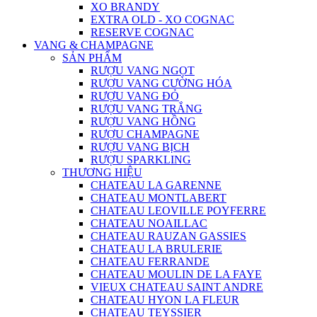
XO BRANDY
EXTRA OLD - XO COGNAC
RESERVE COGNAC
VANG & CHAMPAGNE
SẢN PHẨM
RƯỢU VANG NGỌT
RƯỢU VANG CƯỜNG HÓA
RƯỢU VANG ĐỎ
RƯỢU VANG TRẮNG
RƯỢU VANG HỒNG
RƯỢU CHAMPAGNE
RƯỢU VANG BỊCH
RƯỢU SPARKLING
THƯƠNG HIỆU
CHATEAU LA GARENNE
CHATEAU MONTLABERT
CHATEAU LEOVILLE POYFERRE
CHATEAU NOAILLAC
CHATEAU RAUZAN GASSIES
CHATEAU LA BRULERIE
CHATEAU FERRANDE
CHATEAU MOULIN DE LA FAYE
VIEUX CHATEAU SAINT ANDRE
CHATEAU HYON LA FLEUR
CHATEAU TEYSSIER