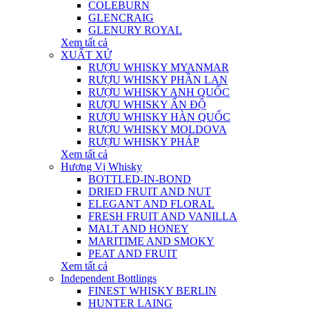
COLEBURN
GLENCRAIG
GLENURY ROYAL
Xem tất cả
XUẤT XỨ
RƯỢU WHISKY MYANMAR
RƯỢU WHISKY PHẦN LAN
RƯỢU WHISKY ANH QUỐC
RƯỢU WHISKY ẤN ĐỘ
RƯỢU WHISKY HÀN QUỐC
RƯỢU WHISKY MOLDOVA
RƯỢU WHISKY PHÁP
Xem tất cả
Hương Vị Whisky
BOTTLED-IN-BOND
DRIED FRUIT AND NUT
ELEGANT AND FLORAL
FRESH FRUIT AND VANILLA
MALT AND HONEY
MARITIME AND SMOKY
PEAT AND FRUIT
Xem tất cả
Independent Bottlings
FINEST WHISKY BERLIN
HUNTER LAING