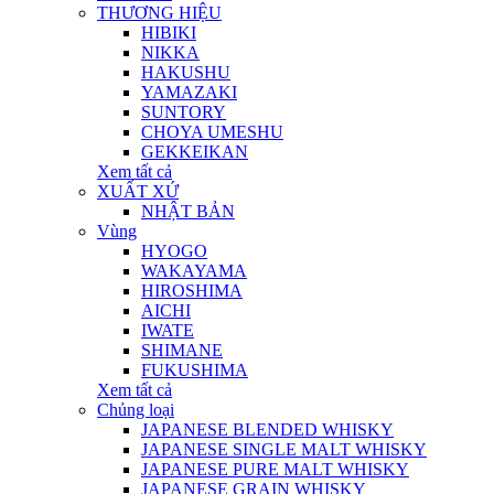
THƯƠNG HIỆU
HIBIKI
NIKKA
HAKUSHU
YAMAZAKI
SUNTORY
CHOYA UMESHU
GEKKEIKAN
Xem tất cả
XUẤT XỨ
NHẬT BẢN
Vùng
HYOGO
WAKAYAMA
HIROSHIMA
AICHI
IWATE
SHIMANE
FUKUSHIMA
Xem tất cả
Chủng loại
JAPANESE BLENDED WHISKY
JAPANESE SINGLE MALT WHISKY
JAPANESE PURE MALT WHISKY
JAPANESE GRAIN WHISKY