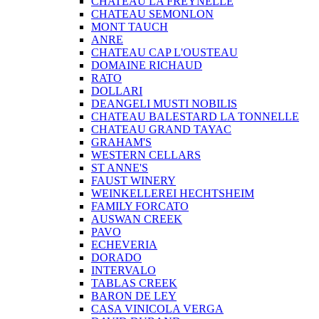
CHATEAU LA FREYNELLE
CHATEAU SEMONLON
MONT TAUCH
ANRE
CHATEAU CAP L'OUSTEAU
DOMAINE RICHAUD
RATO
DOLLARI
DEANGELI MUSTI NOBILIS
CHATEAU BALESTARD LA TONNELLE
CHATEAU GRAND TAYAC
GRAHAM'S
WESTERN CELLARS
ST ANNE'S
FAUST WINERY
WEINKELLEREI HECHTSHEIM
FAMILY FORCATO
AUSWAN CREEK
PAVO
ECHEVERIA
DORADO
INTERVALO
TABLAS CREEK
BARON DE LEY
CASA VINICOLA VERGA