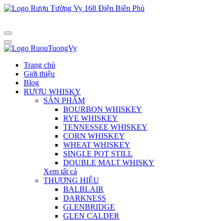
Trang chủ
Giới thiệu
Blog
RƯỢU WHISKY
SẢN PHẨM
BOURBON WHISKEY
RYE WHISKEY
TENNESSEE WHISKEY
CORN WHISKEY
WHEAT WHISKEY
SINGLE POT STILL
DOUBLE MALT WHISKY
Xem tất cả
THƯƠNG HIỆU
BALBLAIR
DARKNESS
GLENBRIDGE
GLEN CALDER