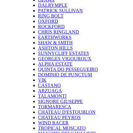
DALRYMPLE
PATRICK SULLIVAN
RING BOLT
OXFORD
ROCKFORD
CHRIS RINGLAND
EARTHWORKS
SHAW & SMITH
ASHTON HILLS
SUNNYCLIFF ESTATES
GEORGES VIGOUROUX
ALPHA ESTATE
QUINTA DO PESSEGUEIRO
DOMINIO DE PUNCTUM
VIK
CASTANO
ARZUAGA
TALAMONTI
SIGNORE GIUSEPPE
TORMARESCA
CHATEAU D'ESTOUBLON
CHATEAU PEYROS
WIND RACER
TROPICAL MOSCATO