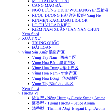
MOUTAI / MAO ĐÀI
CANG MAO ĐÀI
NGŨ LƯƠNG DỊCH/ WULIANGYE/ 五粮液
RƯỢU DƯƠNG HÀ/ 洋河股份/ Yang He
KINMEN KAOLIANG LIQUOR
LÔ CHÂU LÃO KIỆU
KIẾM NAM XUÂN/ JIAN NAN CHUN
Xem tất cả
XUẤT XỨ
TRUNG QUỐC
ĐÀI LOAN
Vùng Sản Xuất/ 酿造产区
Vùng Tây Nam - 西南产区
Vùng Hoa Bắc - 华北产区
Vùng Hoa Trung - 华中产区
Vùng Hoa Nam - 华南产区
Vùng Hoa Đông - 华东地区
Vùng Tây Bắc/ 西北地区
Xem tất cả
Hương Vị
浓香型 - Nồng Hương- Classic Strong Aroma
酱香型 - Tương Hương - Sauce Aroma
清香型 - Thanh Hương- Elegant Light Aroma