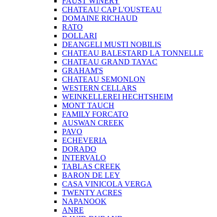
FAUST WINERY
CHATEAU CAP L'OUSTEAU
DOMAINE RICHAUD
RATO
DOLLARI
DEANGELI MUSTI NOBILIS
CHATEAU BALESTARD LA TONNELLE
CHATEAU GRAND TAYAC
GRAHAM'S
CHATEAU SEMONLON
WESTERN CELLARS
WEINKELLEREI HECHTSHEIM
MONT TAUCH
FAMILY FORCATO
AUSWAN CREEK
PAVO
ECHEVERIA
DORADO
INTERVALO
TABLAS CREEK
BARON DE LEY
CASA VINICOLA VERGA
TWENTY ACRES
NAPANOOK
ANRE