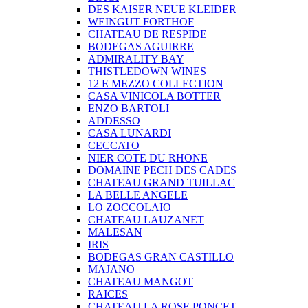
DES KAISER NEUE KLEIDER
WEINGUT FORTHOF
CHATEAU DE RESPIDE
BODEGAS AGUIRRE
ADMIRALITY BAY
THISTLEDOWN WINES
12 E MEZZO COLLECTION
CASA VINICOLA BOTTER
ENZO BARTOLI
ADDESSO
CASA LUNARDI
CECCATO
NIER COTE DU RHONE
DOMAINE PECH DES CADES
CHATEAU GRAND TUILLAC
LA BELLE ANGELE
LO ZOCCOLAIO
CHATEAU LAUZANET
MALESAN
IRIS
BODEGAS GRAN CASTILLO
MAJANO
CHATEAU MANGOT
RAICES
CHATEAU LA ROSE PONCET