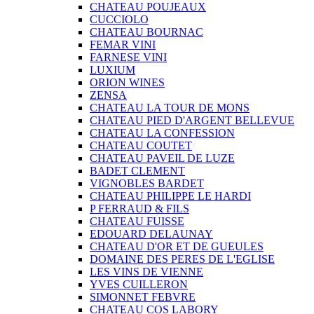
CHATEAU POUJEAUX
CUCCIOLO
CHATEAU BOURNAC
FEMAR VINI
FARNESE VINI
LUXIUM
ORION WINES
ZENSA
CHATEAU LA TOUR DE MONS
CHATEAU PIED D'ARGENT BELLEVUE
CHATEAU LA CONFESSION
CHATEAU COUTET
CHATEAU PAVEIL DE LUZE
BADET CLEMENT
VIGNOBLES BARDET
CHATEAU PHILIPPE LE HARDI
P FERRAUD & FILS
CHATEAU FUISSE
EDOUARD DELAUNAY
CHATEAU D'OR ET DE GUEULES
DOMAINE DES PERES DE L'EGLISE
LES VINS DE VIENNE
YVES CUILLERON
SIMONNET FEBVRE
CHATEAU COS LABORY