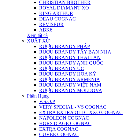
CHRISTIAN BROTHER
ROYAL DIAMANT XO
KING ARTHUR
DEAU COGNAC
REVISEUR
ABK6
Xem tất cả
XUẤT XỨ
RƯỢU BRANDY PHÁP
RƯỢU BRANDY TÂY BAN NHA
RƯỢU BRANDY THÁI LAN
RƯỢU BRANDY ANH QUỐC
RƯỢU BRANDY ÚC
RƯỢU BRANDY HOA KỲ
RƯỢU BRANDY ARMENIA
RƯỢU BRANDY VIỆT NAM
RƯỢU BRANDY MOLDOVA
Phân Hạng
V.S.O.P
VERY SPECIAL - VS COGNAC
EXTRA EXTRA OLD - XXO COGNAC
NAPOLEON COGNAC
HORS D'AGE COGNAC
EXTRA COGNAC
CUVÉE COGNAC