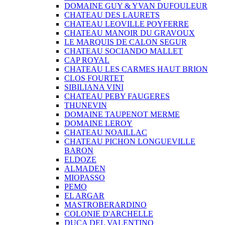
DOMAINE GUY & YVAN DUFOULEUR
CHATEAU DES LAURETS
CHATEAU LEOVILLE POYFERRE
CHATEAU MANOIR DU GRAVOUX
LE MARQUIS DE CALON SEGUR
CHATEAU SOCIANDO MALLET
CAP ROYAL
CHATEAU LES CARMES HAUT BRION
CLOS FOURTET
SIBILIANA VINI
CHATEAU PEBY FAUGERES
THUNEVIN
DOMAINE TAUPENOT MERME
DOMAINE LEROY
CHATEAU NOAILLAC
CHATEAU PICHON LONGUEVILLE
BARON
ELDOZE
ALMADEN
MIOPASSO
PEMO
EL ARGAR
MASTROBERARDINO
COLONIE D'ARCHELLE
DUCA DEL VALENTINO