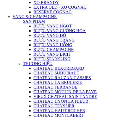
XO BRANDY
EXTRA OLD - XO COGNAC
RESERVE COGNAC
VANG & CHAMPAGNE
SẢN PHẨM
RƯỢU VANG NGỌT
RƯỢU VANG CƯỜNG HÓA
RƯỢU VANG ĐỎ
RƯỢU VANG TRẮNG
RƯỢU VANG HỒNG
RƯỢU CHAMPAGNE
RƯỢU VANG BỊCH
RƯỢU SPARKLING
THƯƠNG HIỆU
CHATEAU BEAUREGARD
CHATEAU SUDUIRAUT
CHATEAU RAUZAN GASSIES
CHATEAU LA BRULERIE
CHATEAU FERRANDE
CHATEAU MOULIN DE LA FAYE
VIEUX CHATEAU SAINT ANDRE
CHATEAU HYON LA FLEUR
CHATEAU TEYSSIER
CHATEAU HAUT ROCHER
CHATEAU MONTLABERT