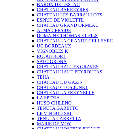
BARON DE LESTAC
CHATEAU BARREYRES
CHATEAU LES BARRAILLOTS
ESPRIT DE VIOLETTE
CHATEAU GRAND ORMEAU
ALMA CERSIUS
DOMAINE THOMAS ET FILS
CHATEAU LA GRANDE GELLEYRE
UG BORDEAUX
VIGNOBLES K
ROQUEBORT
SATO GRONA
CHATEAU HAUTES GRAVES
CHATEAU HAUT PEYROUTAS
TEHA
CHATEAU DU GAZIN
CHATEAU CLOS JUNET
CHATEAU LA FREYNELLE
LA SPEZIA
HUSO CHILENO
TENUTA GARETTO
LE VIN SUD SRL
TENUTA CARRETTA
MARIE DE MOY
CHATEAU HOSTENS PICANT