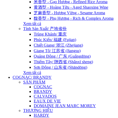
米香型 - Gạo Hương - Refined Rice Aroma
黄酒型 - Hoàng Tửu - Aged Shaoxing Wine
芝麻香型 - Hương Vừng - Sesame Aroma
馥香型 - Phụ Hương - Rich & Complex Aroma
Xem tất cả
Tỉnh Sản Xuất/ 产地省份
Trùng Khánh/ 重庆
Phúc Kiến/ 福建 (Fujian)
Chiết Giang/ 浙江 (Zhejiang)
Giang Tô/ 江苏省 (Jiangsu)
Quảng Đông / 广东 (Guǎngdōng)
Thiểm Tây/ 陝西省 (Shǎnxī sheng)
Sơn Đông / 山东省 (Shāndōng)
Xem tất cả
COGNAC/ BRANDY
SẢN PHẨM
COGNAC
BRANDY
CALVADOS
EAUX DE VIE
DOMAINE JEAN MARC MOREY
THƯƠNG HIỆU
HARDY