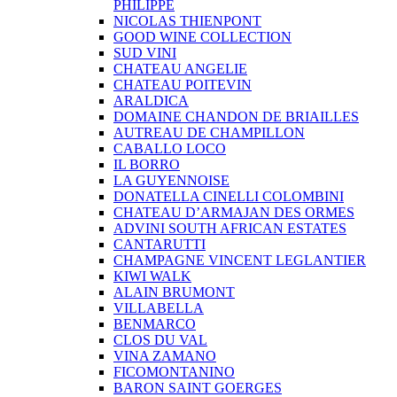
PHILIPPE
NICOLAS THIENPONT
GOOD WINE COLLECTION
SUD VINI
CHATEAU ANGELIE
CHATEAU POITEVIN
ARALDICA
DOMAINE CHANDON DE BRIAILLES
AUTREAU DE CHAMPILLON
CABALLO LOCO
IL BORRO
LA GUYENNOISE
DONATELLA CINELLI COLOMBINI
CHATEAU D’ARMAJAN DES ORMES
ADVINI SOUTH AFRICAN ESTATES
CANTARUTTI
CHAMPAGNE VINCENT LEGLANTIER
KIWI WALK
ALAIN BRUMONT
VILLABELLA
BENMARCO
CLOS DU VAL
VINA ZAMANO
FICOMONTANINO
BARON SAINT GOERGES