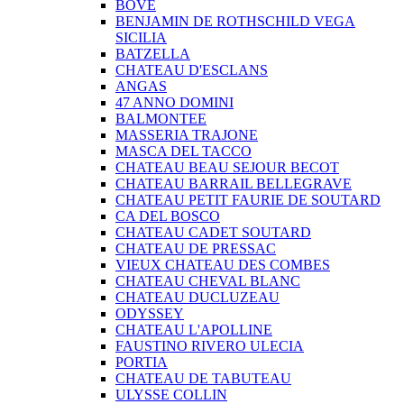
BOVE
BENJAMIN DE ROTHSCHILD VEGA
SICILIA
BATZELLA
CHATEAU D'ESCLANS
ANGAS
47 ANNO DOMINI
BALMONTEE
MASSERIA TRAJONE
MASCA DEL TACCO
CHATEAU BEAU SEJOUR BECOT
CHATEAU BARRAIL BELLEGRAVE
CHATEAU PETIT FAURIE DE SOUTARD
CA DEL BOSCO
CHATEAU CADET SOUTARD
CHATEAU DE PRESSAC
VIEUX CHATEAU DES COMBES
CHATEAU CHEVAL BLANC
CHATEAU DUCLUZEAU
ODYSSEY
CHATEAU L'APOLLINE
FAUSTINO RIVERO ULECIA
PORTIA
CHATEAU DE TABUTEAU
ULYSSE COLLIN