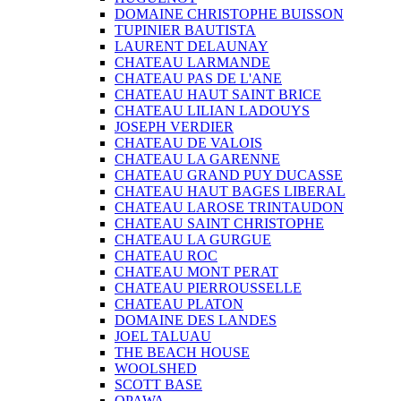
DOMAINE CHRISTOPHE BUISSON
TUPINIER BAUTISTA
LAURENT DELAUNAY
CHATEAU LARMANDE
CHATEAU PAS DE L'ANE
CHATEAU HAUT SAINT BRICE
CHATEAU LILIAN LADOUYS
JOSEPH VERDIER
CHATEAU DE VALOIS
CHATEAU LA GARENNE
CHATEAU GRAND PUY DUCASSE
CHATEAU HAUT BAGES LIBERAL
CHATEAU LAROSE TRINTAUDON
CHATEAU SAINT CHRISTOPHE
CHATEAU LA GURGUE
CHATEAU ROC
CHATEAU MONT PERAT
CHATEAU PIERROUSSELLE
CHATEAU PLATON
DOMAINE DES LANDES
JOEL TALUAU
THE BEACH HOUSE
WOOLSHED
SCOTT BASE
OPAWA