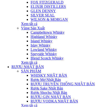
FOX FITZGERALD
ELIXIR DISTILLERS
GLEN DENNY
SILVER SEAL
WILSON & MORGAN
Xem tất cả
Vùng Sản Xuất
Campbeltown Whisky
Highland Whisky
Island Whisky
Islay Whisky
Lowland Whisky
Speyside Whisky
Blend Scotch Whisky
Xem tất cả
RƯỢU NHẬT BẢN
SẢN PHẨM
WHISKY NHẬT BẢN
Rượu Mơ Nhật Bản
RƯỢU TRUYỀN THỐNG NHẬT BẢN
Rượu Sake Nhật Bản
Rượu Shochu Nhật Bản
RƯỢU GIN NHẬT BẢN
RƯỢU VODKA NHẬT BẢN
Xem tất cả