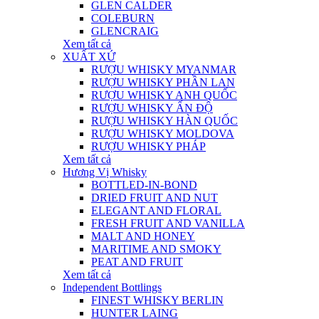
GLEN CALDER
COLEBURN
GLENCRAIG
Xem tất cả
XUẤT XỨ
RƯỢU WHISKY MYANMAR
RƯỢU WHISKY PHẦN LAN
RƯỢU WHISKY ANH QUỐC
RƯỢU WHISKY ẤN ĐỘ
RƯỢU WHISKY HÀN QUỐC
RƯỢU WHISKY MOLDOVA
RƯỢU WHISKY PHÁP
Xem tất cả
Hương Vị Whisky
BOTTLED-IN-BOND
DRIED FRUIT AND NUT
ELEGANT AND FLORAL
FRESH FRUIT AND VANILLA
MALT AND HONEY
MARITIME AND SMOKY
PEAT AND FRUIT
Xem tất cả
Independent Bottlings
FINEST WHISKY BERLIN
HUNTER LAING