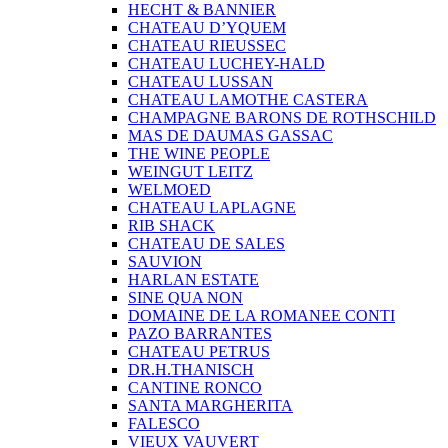
HECHT & BANNIER
CHATEAU D’YQUEM
CHATEAU RIEUSSEC
CHATEAU LUCHEY-HALD
CHATEAU LUSSAN
CHATEAU LAMOTHE CASTERA
CHAMPAGNE BARONS DE ROTHSCHILD
MAS DE DAUMAS GASSAC
THE WINE PEOPLE
WEINGUT LEITZ
WELMOED
CHATEAU LAPLAGNE
RIB SHACK
CHATEAU DE SALES
SAUVION
HARLAN ESTATE
SINE QUA NON
DOMAINE DE LA ROMANEE CONTI
PAZO BARRANTES
CHATEAU PETRUS
DR.H.THANISCH
CANTINE RONCO
SANTA MARGHERITA
FALESCO
VIEUX VAUVERT