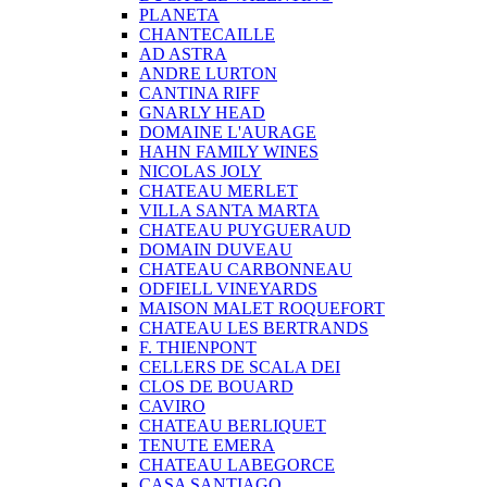
PLANETA
CHANTECAILLE
AD ASTRA
ANDRE LURTON
CANTINA RIFF
GNARLY HEAD
DOMAINE L'AURAGE
HAHN FAMILY WINES
NICOLAS JOLY
CHATEAU MERLET
VILLA SANTA MARTA
CHATEAU PUYGUERAUD
DOMAIN DUVEAU
CHATEAU CARBONNEAU
ODFIELL VINEYARDS
MAISON MALET ROQUEFORT
CHATEAU LES BERTRANDS
F. THIENPONT
CELLERS DE SCALA DEI
CLOS DE BOUARD
CAVIRO
CHATEAU BERLIQUET
TENUTE EMERA
CHATEAU LABEGORCE
CASA SANTIAGO