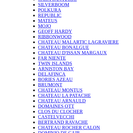
SILVERBOOM
POLKURA
REPUBLIC
MATEUS
MOJO
GEOFF HARDY
RIBBONWOOD
CHATEAU MALARTIC LAGRAVIERE
CHATEAU BONALGUE
CHATEAU D'ISSAN MARGAUX
FAR NIENTE
TWIN ISLANDS
ARNISTON BAY
DELAFINCA
BORIES AZEAU
BRUMONT
CHATEAU MONTUS
CHATEAU LA PATACHE
CHATEAU ARNAULD
DOMAINES OTT
CLOS DU CLOCHER
CASTELVECCHI
BERTRAND RAVACHE
CHATEAU ROCHER CALON
DOMINIO DE CAIR