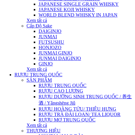
JAPANESE SINGLE GRAIN WHISKY
JAPANESE KOJI WHISKY
WORLD BLEND WHISKY IN JAPAN
Xem tất cả
Cấp Độ Sake
DAIGINJO
JUNMAI
FUTSUSHU
HONJOZO
JUNMAI GINJO
JUNMAI DAIGINJO
GINJO
Xem tất cả
RƯỢU TRUNG QUỐC
SẢN PHẨM
RƯỢU TRUNG QUỐC
RƯỢU CAO LƯƠNG
RƯỢU DƯỠNG SINH TRUNG QUỐC / 养生
酒 / Yǎngshēng Jiǔ
RƯỢU HOÀNG TỬU/ THIỆU HƯNG
RƯỢU TRÀ ĐÀI LOAN/ TEA LIQUOR
RƯỢU MƠ TRUNG QUỐC
Xem tất cả
THƯƠNG HIỆU