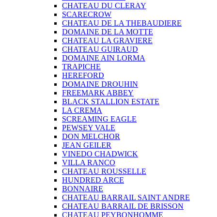
CHATEAU DU CLERAY
SCARECROW
CHATEAU DE LA THEBAUDIERE
DOMAINE DE LA MOTTE
CHATEAU LA GRAVIERE
CHATEAU GUIRAUD
DOMAINE AIN LORMA
TRAPICHE
HEREFORD
DOMAINE DROUHIN
FREEMARK ABBEY
BLACK STALLION ESTATE
LA CREMA
SCREAMING EAGLE
PEWSEY VALE
DON MELCHOR
JEAN GEILER
VINEDO CHADWICK
VILLA RANCO
CHATEAU ROUSSELLE
HUNDRED ARCE
BONNAIRE
CHATEAU BARRAIL SAINT ANDRE
CHATEAU BARRAIL DE BRISSON
CHATEAU PEYBONHOMME