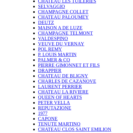
CHATEAU LES TUILERIES
SELVAGGIO
CHAMPAGNE COLLET
CHATEAU PALOUMEY
DEUTZ
MAISON A DE LUZE
CHAMPAGNE TELMONT
VALDESPINO
VEUVE DU VERNAY
POL REMY
P. LOUIS MARTIN
PALMER & CO
PIERRE GIMONNET ET FILS
DRAPPIER
CHATEAU DE BLIGNY
CHARLES DE CAZANOVE
LAURENT PERRIER
CHATEAU LA RIVIERE
QUEEN OF HEARTS
PETER VELLA
REPUTAZIONE
1977
CAPONE
TENUTE MARTINO
CHATEAU CLOS SAINT EMILION