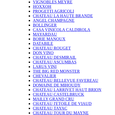
VIGNOBLES MEYRE
HOXXOH
PROGETTI AGRICOLI
CHATEAU LA HAUTE BRANDE
ANGEL CHAMPAGNE
BOLLINGER
CASA VINICOLA CALDIROLA
MAYARDAU
BORIE MANOUX
DATABILE
CHATEAU ROUGET
DON VINO
CHATEAU DESMIRAIL
CHATEAU ASCUMBAS
LARUS VINI
THE BIG RED MONSTER
CHEVALIER
CHATEAU BELLEVUE FAVEREAU
DOMAINE DE MIHOUDY
CHATEAU LARRIVET HAUT BRION
CHATEAU CASTELBRUCK
MAILLY GRAND CRU
CHATEAU I'ETOILE DE VIAUD
CHATEAU TAYAC
CHATEAU TOUR DU MAYNE