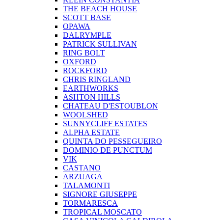
THE BEACH HOUSE
SCOTT BASE
OPAWA
DALRYMPLE
PATRICK SULLIVAN
RING BOLT
OXFORD
ROCKFORD
CHRIS RINGLAND
EARTHWORKS
ASHTON HILLS
CHATEAU D'ESTOUBLON
WOOLSHED
SUNNYCLIFF ESTATES
ALPHA ESTATE
QUINTA DO PESSEGUEIRO
DOMINIO DE PUNCTUM
VIK
CASTANO
ARZUAGA
TALAMONTI
SIGNORE GIUSEPPE
TORMARESCA
TROPICAL MOSCATO