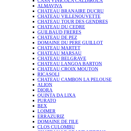
CASA VINICOLA CALDIROLA
ALMAVIVA
CHATEAU BRANAIRE DUCRU
CHATEAU VILLENOUVETTE
CHATEAU TOUR DES GENDRES
CHATEAU DU CEDRE
GUILBAUD FRERES
CHATEAU DE PEZ
DOMAINE DU PERE GUILLOT
CHATEAU MARTET
CHATEAU MARSAU
CHATEAU BELGRAVE
CHATEAU LANGOA BARTON
CHATEAU CROIX MOUTON
RICASOLI
CHATEAU CAMBON LA PELOUSE
ALION
DIORA
QUINTA DA LIXA
PURATO
BEX
LOIMER
ERRAZURIZ
DOMAINE DE I'ILE
CLOS CULOMBU