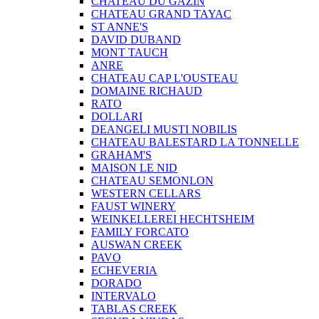
CHATEAU DU GAZIN
CHATEAU GRAND TAYAC
ST ANNE'S
DAVID DUBAND
MONT TAUCH
ANRE
CHATEAU CAP L'OUSTEAU
DOMAINE RICHAUD
RATO
DOLLARI
DEANGELI MUSTI NOBILIS
CHATEAU BALESTARD LA TONNELLE
GRAHAM'S
MAISON LE NID
CHATEAU SEMONLON
WESTERN CELLARS
FAUST WINERY
WEINKELLEREI HECHTSHEIM
FAMILY FORCATO
AUSWAN CREEK
PAVO
ECHEVERIA
DORADO
INTERVALO
TABLAS CREEK