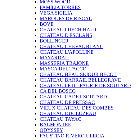
MOSS WOOD
FAMILIA TORRES
VEGA SICILIA
MARQUES DE RISCAL
BOVE
CHATEAU PUECH HAUT
CHATEAU D'ESCLANS
BOLLINGER
CHATEAU CHEVAL BLANC
CHATEAU L'APOLLINE
MAYARDAU
MASSERIA TRAJONE
MASCA DEL TACCO
CHATEAU BEAU SEJOUR BECOT
CHATEAU BARRAIL BELLEGRAVE
CHATEAU PETIT FAURIE DE SOUTARD
CA DEL BOSCO
CHATEAU CADET SOUTARD
CHATEAU DE PRESSAC
VIEUX CHATEAU DES COMBES
CHATEAU DUCLUZEAU
CHATEAU TAYAC
BALMONTEE
ODYSSEY
FAUSTINO RIVERO ULECIA