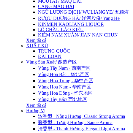
MOUTAI / MAO ĐÀI
CANG MAO ĐÀI
NGŨ LƯƠNG DỊCH/ WULIANGYE/ 五粮液
RƯỢU DƯƠNG HÀ/ 洋河股份/ Yang He
KINMEN KAOLIANG LIQUOR
LÔ CHÂU LÃO KIỆU
KIẾM NAM XUÂN/ JIAN NAN CHUN
Xem tất cả
XUẤT XỨ
TRUNG QUỐC
ĐÀI LOAN
Vùng Sản Xuất/ 酿造产区
Vùng Tây Nam - 西南产区
Vùng Hoa Bắc - 华北产区
Vùng Hoa Trung - 华中产区
Vùng Hoa Nam - 华南产区
Vùng Hoa Đông - 华东地区
Vùng Tây Bắc/ 西北地区
Xem tất cả
Hương Vị
浓香型 - Nồng Hương- Classic Strong Aroma
酱香型 - Tương Hương - Sauce Aroma
清香型 - Thanh Hương- Elegant Light Aroma