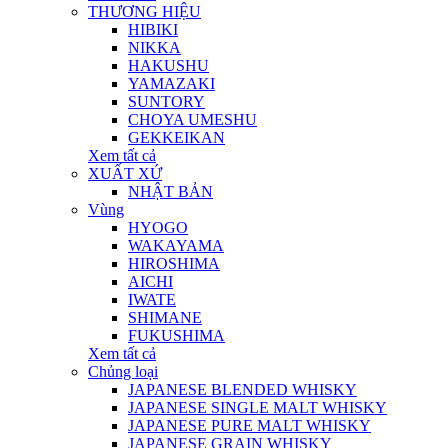
THƯƠNG HIỆU
HIBIKI
NIKKA
HAKUSHU
YAMAZAKI
SUNTORY
CHOYA UMESHU
GEKKEIKAN
Xem tất cả
XUẤT XỨ
NHẬT BẢN
Vùng
HYOGO
WAKAYAMA
HIROSHIMA
AICHI
IWATE
SHIMANE
FUKUSHIMA
Xem tất cả
Chủng loại
JAPANESE BLENDED WHISKY
JAPANESE SINGLE MALT WHISKY
JAPANESE PURE MALT WHISKY
JAPANESE GRAIN WHISKY