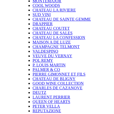
MONTEMAJOR
COOL WOODS
CHATEAU LA RIVIERE
SUD VINI
CHATEAU DE SAINTE GEMME
DRAPPIER
CHATEAU COUTET
CHATEAU DE SALES
CHATEAU LA CONFESSION
MAISON A DE LUZE
CHAMPAGNE TELMONT
VALDESPINO
VEUVE DU VERNAY
POL REMY
P. LOUIS MARTIN
PALMER & CO
PIERRE GIMONNET ET FILS
CHATEAU DE BLIGNY
GOOD WINE COLLECTION
CHARLES DE CAZANOVE
DEUTZ
LAURENT PERRIER
QUEEN OF HEARTS
PETER VELLA
REPUTAZIONE