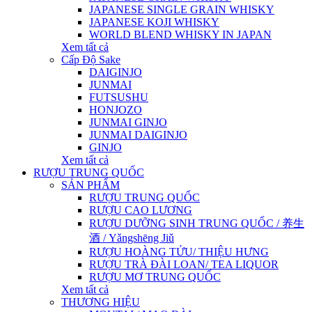
JAPANESE SINGLE GRAIN WHISKY
JAPANESE KOJI WHISKY
WORLD BLEND WHISKY IN JAPAN
Xem tất cả
Cấp Độ Sake
DAIGINJO
JUNMAI
FUTSUSHU
HONJOZO
JUNMAI GINJO
JUNMAI DAIGINJO
GINJO
Xem tất cả
RƯỢU TRUNG QUỐC
SẢN PHẨM
RƯỢU TRUNG QUỐC
RƯỢU CAO LƯƠNG
RƯỢU DƯỠNG SINH TRUNG QUỐC / 养生
酒 / Yǎngshēng Jiǔ
RƯỢU HOÀNG TỬU/ THIỆU HƯNG
RƯỢU TRÀ ĐÀI LOAN/ TEA LIQUOR
RƯỢU MƠ TRUNG QUỐC
Xem tất cả
THƯƠNG HIỆU