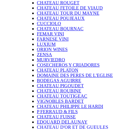
CHATEAU ROUGET
CHATEAU I'ETOILE DE VIAUD
CHATEAU TOUR DU MAYNE
CHATEAU POUJEAUX
CUCCIOLO
CHATEAU BOURNAC
FEMAR VINI
FARNESE VINI
LUXIUM
ORION WINES
ZENSA
MURVIEDRO
COSECHEROS Y CRIADORES
CHATEAU PLATON
DOMAINE DES PERES DE L'EGLISE
BODEGAS AGUIRRE
CHATEAU PIGOUDET
CHATEAU ROUBINE
CHATEAU TOUTIGEAC
VIGNOBLES BARDET
CHATEAU PHILIPPE LE HARDI
P FERRAUD & FILS
CHATEAU FUISSE
EDOUARD DELAUNAY
CHATEAU D'OR ET DE GUEULES