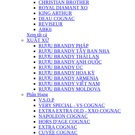
CHRISTIAN BROTHER
ROYAL DIAMANT XO
KING ARTHUR
DEAU COGNAC
REVISEUR
ABK6
Xem tất cả
XUẤT XỨ
RƯỢU BRANDY PHÁP
RƯỢU BRANDY TÂY BAN NHA
RƯỢU BRANDY THÁI LAN
RƯỢU BRANDY ANH QUỐC
RƯỢU BRANDY ÚC
RƯỢU BRANDY HOA KỲ
RƯỢU BRANDY ARMENIA
RƯỢU BRANDY VIỆT NAM
RƯỢU BRANDY MOLDOVA
Phân Hạng
V.S.O.P
VERY SPECIAL - VS COGNAC
EXTRA EXTRA OLD - XXO COGNAC
NAPOLEON COGNAC
HORS D'AGE COGNAC
EXTRA COGNAC
CUVÉE COGNAC