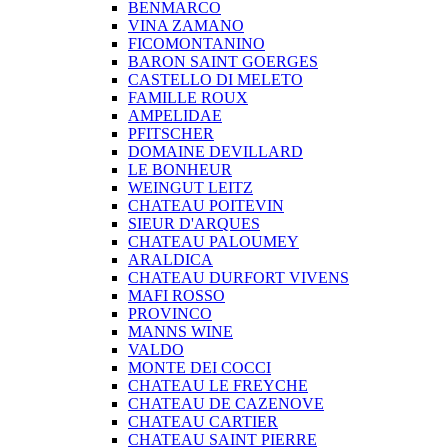
BENMARCO
VINA ZAMANO
FICOMONTANINO
BARON SAINT GOERGES
CASTELLO DI MELETO
FAMILLE ROUX
AMPELIDAE
PFITSCHER
DOMAINE DEVILLARD
LE BONHEUR
WEINGUT LEITZ
CHATEAU POITEVIN
SIEUR D'ARQUES
CHATEAU PALOUMEY
ARALDICA
CHATEAU DURFORT VIVENS
MAFI ROSSO
PROVINCO
MANNS WINE
VALDO
MONTE DEI COCCI
CHATEAU LE FREYCHE
CHATEAU DE CAZENOVE
CHATEAU CARTIER
CHATEAU SAINT PIERRE