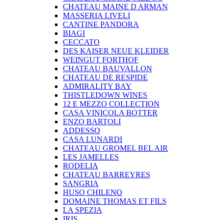
CHATEAU MAINE D ARMAN
MASSERIA LIVELI
CANTINE PANDORA
BIAGI
CECCATO
DES KAISER NEUE KLEIDER
WEINGUT FORTHOF
CHATEAU BAUVALLON
CHATEAU DE RESPIDE
ADMIRALITY BAY
THISTLEDOWN WINES
12 E MEZZO COLLECTION
CASA VINICOLA BOTTER
ENZO BARTOLI
ADDESSO
CASA LUNARDI
CHATEAU GROMEL BEL AIR
LES JAMELLES
RODELIA
CHATEAU BARREYRES
SANGRIA
HUSO CHILENO
DOMAINE THOMAS ET FILS
LA SPEZIA
IRIS