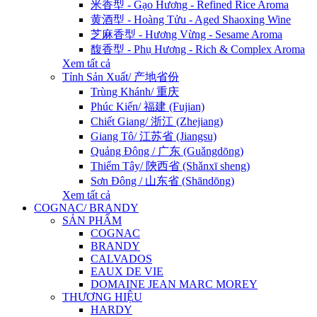
米香型 - Gạo Hương - Refined Rice Aroma
黄酒型 - Hoàng Tửu - Aged Shaoxing Wine
芝麻香型 - Hương Vừng - Sesame Aroma
馥香型 - Phụ Hương - Rich & Complex Aroma
Xem tất cả
Tỉnh Sản Xuất/ 产地省份
Trùng Khánh/ 重庆
Phúc Kiến/ 福建 (Fujian)
Chiết Giang/ 浙江 (Zhejiang)
Giang Tô/ 江苏省 (Jiangsu)
Quảng Đông / 广东 (Guǎngdōng)
Thiểm Tây/ 陝西省 (Shǎnxī sheng)
Sơn Đông / 山东省 (Shāndōng)
Xem tất cả
COGNAC/ BRANDY
SẢN PHẨM
COGNAC
BRANDY
CALVADOS
EAUX DE VIE
DOMAINE JEAN MARC MOREY
THƯƠNG HIỆU
HARDY