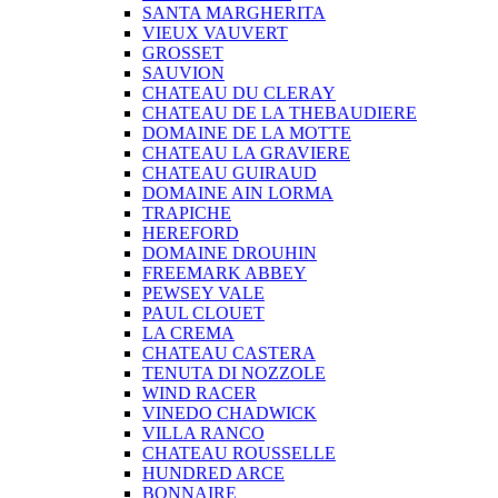
SANTA MARGHERITA
VIEUX VAUVERT
GROSSET
SAUVION
CHATEAU DU CLERAY
CHATEAU DE LA THEBAUDIERE
DOMAINE DE LA MOTTE
CHATEAU LA GRAVIERE
CHATEAU GUIRAUD
DOMAINE AIN LORMA
TRAPICHE
HEREFORD
DOMAINE DROUHIN
FREEMARK ABBEY
PEWSEY VALE
PAUL CLOUET
LA CREMA
CHATEAU CASTERA
TENUTA DI NOZZOLE
WIND RACER
VINEDO CHADWICK
VILLA RANCO
CHATEAU ROUSSELLE
HUNDRED ARCE
BONNAIRE