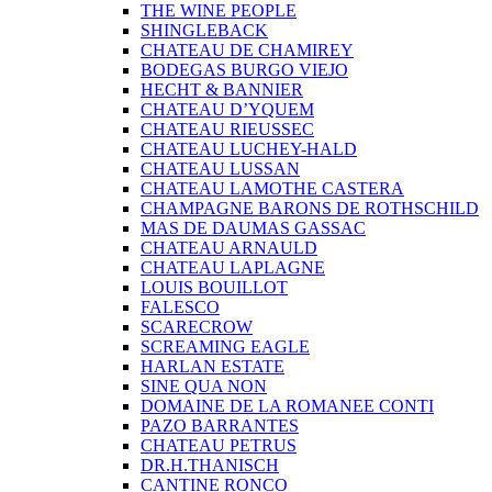
THE WINE PEOPLE
SHINGLEBACK
CHATEAU DE CHAMIREY
BODEGAS BURGO VIEJO
HECHT & BANNIER
CHATEAU D’YQUEM
CHATEAU RIEUSSEC
CHATEAU LUCHEY-HALD
CHATEAU LUSSAN
CHATEAU LAMOTHE CASTERA
CHAMPAGNE BARONS DE ROTHSCHILD
MAS DE DAUMAS GASSAC
CHATEAU ARNAULD
CHATEAU LAPLAGNE
LOUIS BOUILLOT
FALESCO
SCARECROW
SCREAMING EAGLE
HARLAN ESTATE
SINE QUA NON
DOMAINE DE LA ROMANEE CONTI
PAZO BARRANTES
CHATEAU PETRUS
DR.H.THANISCH
CANTINE RONCO