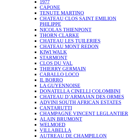
1977
CAPONE
TENUTE MARTINO
CHATEAU CLOS SAINT EMILION
PHILIPPE
NICOLAS THIENPONT
THORN CLARKE
CHATEAU LES TUILERIES
CHATEAU MONT REDON
KIWI WALK
STARMONT
CLOS DU VAL
THIERRY GERMAIN
CABALLO LOCO
IL BORRO
LA GUYENNOISE
DONATELLA CINELLI COLOMBINI
CHATEAU D’ARMAJAN DES ORMES
ADVINI SOUTH AFRICAN ESTATES
CANTARUTTI
CHAMPAGNE VINCENT LEGLANTIER
ALAIN BRUMONT
WELMOED
VILLABELLA
AUTREAU DE CHAMPILLON