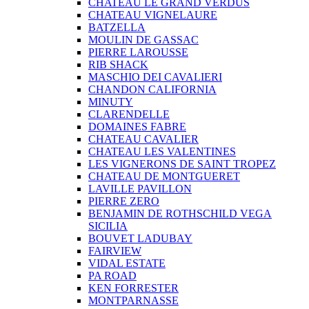
CHATEAU LE GRAND VERDUS
CHATEAU VIGNELAURE
BATZELLA
MOULIN DE GASSAC
PIERRE LAROUSSE
RIB SHACK
MASCHIO DEI CAVALIERI
CHANDON CALIFORNIA
MINUTY
CLARENDELLE
DOMAINES FABRE
CHATEAU CAVALIER
CHATEAU LES VALENTINES
LES VIGNERONS DE SAINT TROPEZ
CHATEAU DE MONTGUERET
LAVILLE PAVILLON
PIERRE ZERO
BENJAMIN DE ROTHSCHILD VEGA
SICILIA
BOUVET LADUBAY
FAIRVIEW
VIDAL ESTATE
PA ROAD
KEN FORRESTER
MONTPARNASSE