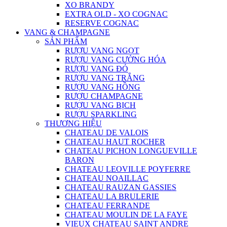
XO BRANDY
EXTRA OLD - XO COGNAC
RESERVE COGNAC
VANG & CHAMPAGNE
SẢN PHẨM
RƯỢU VANG NGỌT
RƯỢU VANG CƯỜNG HÓA
RƯỢU VANG ĐỎ
RƯỢU VANG TRẮNG
RƯỢU VANG HỒNG
RƯỢU CHAMPAGNE
RƯỢU VANG BỊCH
RƯỢU SPARKLING
THƯƠNG HIỆU
CHATEAU DE VALOIS
CHATEAU HAUT ROCHER
CHATEAU PICHON LONGUEVILLE
BARON
CHATEAU LEOVILLE POYFERRE
CHATEAU NOAILLAC
CHATEAU RAUZAN GASSIES
CHATEAU LA BRULERIE
CHATEAU FERRANDE
CHATEAU MOULIN DE LA FAYE
VIEUX CHATEAU SAINT ANDRE