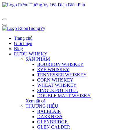
Trang chủ
Giới thiệu
Blog
RƯỢU WHISKY
SẢN PHẨM
BOURBON WHISKEY
RYE WHISKEY
TENNESSEE WHISKEY
CORN WHISKEY
WHEAT WHISKEY
SINGLE POT STILL
DOUBLE MALT WHISKY
Xem tất cả
THƯƠNG HIỆU
BALBLAIR
DARKNESS
GLENBRIDGE
GLEN CALDER