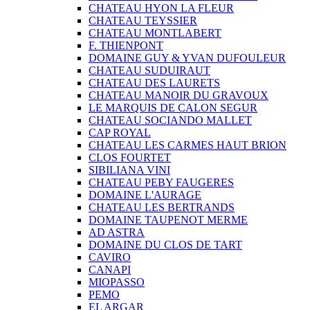
CHATEAU HYON LA FLEUR
CHATEAU TEYSSIER
CHATEAU MONTLABERT
F. THIENPONT
DOMAINE GUY & YVAN DUFOULEUR
CHATEAU SUDUIRAUT
CHATEAU DES LAURETS
CHATEAU MANOIR DU GRAVOUX
LE MARQUIS DE CALON SEGUR
CHATEAU SOCIANDO MALLET
CAP ROYAL
CHATEAU LES CARMES HAUT BRION
CLOS FOURTET
SIBILIANA VINI
CHATEAU PEBY FAUGERES
DOMAINE L'AURAGE
CHATEAU LES BERTRANDS
DOMAINE TAUPENOT MERME
AD ASTRA
DOMAINE DU CLOS DE TART
CAVIRO
CANAPI
MIOPASSO
PEMO
EL ARGAR