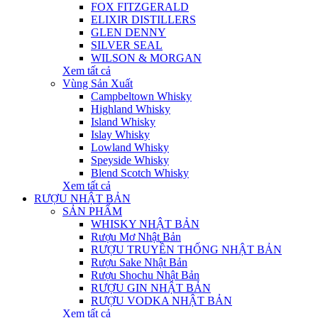
FOX FITZGERALD
ELIXIR DISTILLERS
GLEN DENNY
SILVER SEAL
WILSON & MORGAN
Xem tất cả
Vùng Sản Xuất
Campbeltown Whisky
Highland Whisky
Island Whisky
Islay Whisky
Lowland Whisky
Speyside Whisky
Blend Scotch Whisky
Xem tất cả
RƯỢU NHẬT BẢN
SẢN PHẨM
WHISKY NHẬT BẢN
Rượu Mơ Nhật Bản
RƯỢU TRUYỀN THỐNG NHẬT BẢN
Rượu Sake Nhật Bản
Rượu Shochu Nhật Bản
RƯỢU GIN NHẬT BẢN
RƯỢU VODKA NHẬT BẢN
Xem tất cả