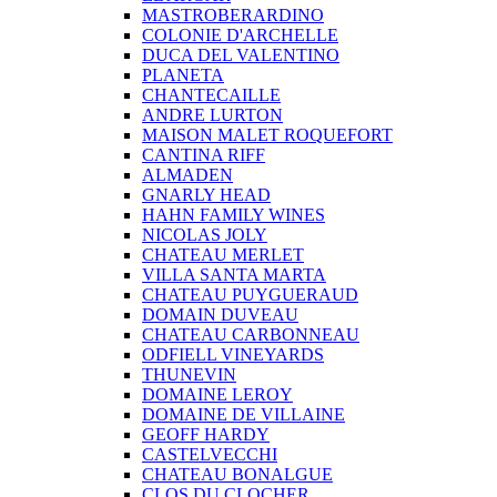
MASTROBERARDINO
COLONIE D'ARCHELLE
DUCA DEL VALENTINO
PLANETA
CHANTECAILLE
ANDRE LURTON
MAISON MALET ROQUEFORT
CANTINA RIFF
ALMADEN
GNARLY HEAD
HAHN FAMILY WINES
NICOLAS JOLY
CHATEAU MERLET
VILLA SANTA MARTA
CHATEAU PUYGUERAUD
DOMAIN DUVEAU
CHATEAU CARBONNEAU
ODFIELL VINEYARDS
THUNEVIN
DOMAINE LEROY
DOMAINE DE VILLAINE
GEOFF HARDY
CASTELVECCHI
CHATEAU BONALGUE
CLOS DU CLOCHER