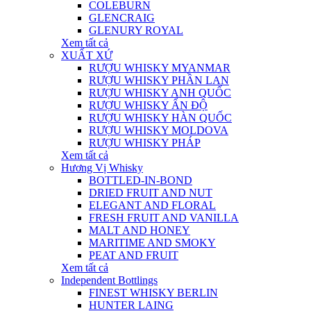
COLEBURN
GLENCRAIG
GLENURY ROYAL
Xem tất cả
XUẤT XỨ
RƯỢU WHISKY MYANMAR
RƯỢU WHISKY PHẦN LAN
RƯỢU WHISKY ANH QUỐC
RƯỢU WHISKY ẤN ĐỘ
RƯỢU WHISKY HÀN QUỐC
RƯỢU WHISKY MOLDOVA
RƯỢU WHISKY PHÁP
Xem tất cả
Hương Vị Whisky
BOTTLED-IN-BOND
DRIED FRUIT AND NUT
ELEGANT AND FLORAL
FRESH FRUIT AND VANILLA
MALT AND HONEY
MARITIME AND SMOKY
PEAT AND FRUIT
Xem tất cả
Independent Bottlings
FINEST WHISKY BERLIN
HUNTER LAING