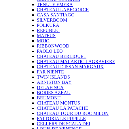
TENUTE EMERA
CHATEAU LABEGORCE
CASA SANTIAGO
SILVERBOOM
POLKURA
REPUBLIC
MATEUS
MOJO
RIBBONWOOD
PAOLO LEO
CHATEAU BERLIQUET
CHATEAU MALARTIC LAGRAVIERE
CHATEAU D'ISSAN MARGAUX
FAR NIENTE
TWIN ISLANDS
ARNISTON BAY
DELAFINCA
BORIES AZEAU
BRUMONT
CHATEAU MONTUS
CHATEAU LA PATACHE
CHATEAU TOUR DU ROC MILON
FATTORIA LE PUPILLE
CELLERS DE SCALA DEI
LOUIS DE VENENGE