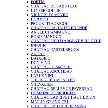
PORTIA
CHATEAU DE TABUTEAU
ULYSSE COLLIN
VIGNOBLES MEYRE
HOXXOH
PROGETTI AGRICOLI
CHATEAU LA HAUTE BRANDE
ANGEL CHAMPAGNE
BORIE MANOUX
CHATEAU PIED D'ARGENT BELLEVUE
INFUHR
CHATEAU CASTELBRUCK
ANGAS
DATABILE
DON VINO
CHATEAU DESMIRAIL
CHATEAU ASCUMBAS
LARUS VINI
THE BIG RED MONSTER
CHEVALIER
CHATEAU BELLEVUE FAVEREAU
DOMAINE DE MIHOUDY
CHATEAU LARRIVET HAUT BRION
MAILLY GRAND CRU
CHATEAU LA TOUR DE MONS