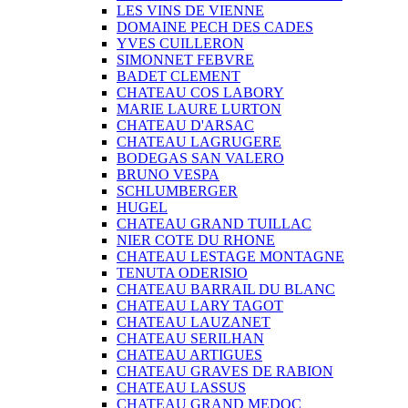
LES VINS DE VIENNE
DOMAINE PECH DES CADES
YVES CUILLERON
SIMONNET FEBVRE
BADET CLEMENT
CHATEAU COS LABORY
MARIE LAURE LURTON
CHATEAU D'ARSAC
CHATEAU LAGRUGERE
BODEGAS SAN VALERO
BRUNO VESPA
SCHLUMBERGER
HUGEL
CHATEAU GRAND TUILLAC
NIER COTE DU RHONE
CHATEAU LESTAGE MONTAGNE
TENUTA ODERISIO
CHATEAU BARRAIL DU BLANC
CHATEAU LARY TAGOT
CHATEAU LAUZANET
CHATEAU SERILHAN
CHATEAU ARTIGUES
CHATEAU GRAVES DE RABION
CHATEAU LASSUS
CHATEAU GRAND MEDOC