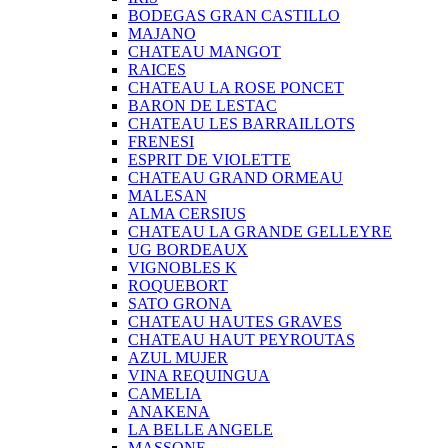
BODEGAS GRAN CASTILLO
MAJANO
CHATEAU MANGOT
RAICES
CHATEAU LA ROSE PONCET
BARON DE LESTAC
CHATEAU LES BARRAILLOTS
FRENESI
ESPRIT DE VIOLETTE
CHATEAU GRAND ORMEAU
MALESAN
ALMA CERSIUS
CHATEAU LA GRANDE GELLEYRE
UG BORDEAUX
VIGNOBLES K
ROQUEBORT
SATO GRONA
CHATEAU HAUTES GRAVES
CHATEAU HAUT PEYROUTAS
AZUL MUJER
VINA REQUINGUA
CAMELIA
ANAKENA
LA BELLE ANGELE
MASSONE