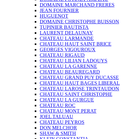
DOMAINE MARCHAND FRERES
JEAN FOURNIER
HUGUENOT
DOMAINE CHRISTOPHE BUISSON
TUPINIER BAUTISTA
LAURENT DELAUNAY
CHATEAU LARMANDE
CHATEAU HAUT SAINT BRICE
GEORGES VIGOUROUX
CHATEAU RIGAUD
CHATEAU LILIAN LADOUYS
CHATEAU LA GARENNE
CHATEAU BEAUREGARD
CHATEAU GRAND PUY DUCASSE
CHATEAU HAUT BAGES LIBERAL
CHATEAU LAROSE TRINTAUDON
CHATEAU SAINT CHRISTOPHE
CHATEAU LA GURGUE
CHATEAU ROC
CHATEAU MONT PERAT
JOEL TALUAU
CHATEAU PEYROS
DON MELCHOR
SHAW & SMITH
KLEIN CONSTANTIA