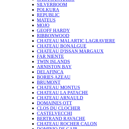
SILVERBOOM
POLKURA
REPUBLIC
MATEUS
MOJO
GEOFF HARDY
RIBBONWOOD
CHATEAU MALARTIC LAGRAVIERE
CHATEAU BONALGUE
CHATEAU D'ISSAN MARGAUX
FAR NIENTE
TWIN ISLANDS
ARNISTON BAY
DELAFINCA
BORIES AZEAU
BRUMONT
CHATEAU MONTUS
CHATEAU LA PATACHE
CHATEAU ARNAULD
DOMAINES OTT
CLOS DU CLOCHER
CASTELVECCHI
BERTRAND RAVACHE
CHATEAU ROCHER CALON
DOMINIO DE CAIR