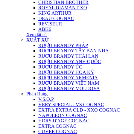
CHRISTIAN BROTHER
ROYAL DIAMANT XO
KING ARTHUR
DEAU COGNAC
REVISEUR
ABK6
Xem tất cả
XUẤT XỨ
RƯỢU BRANDY PHÁP
RƯỢU BRANDY TÂY BAN NHA
RƯỢU BRANDY THÁI LAN
RƯỢU BRANDY ANH QUỐC
RƯỢU BRANDY ÚC
RƯỢU BRANDY HOA KỲ
RƯỢU BRANDY ARMENIA
RƯỢU BRANDY VIỆT NAM
RƯỢU BRANDY MOLDOVA
Phân Hạng
V.S.O.P
VERY SPECIAL - VS COGNAC
EXTRA EXTRA OLD - XXO COGNAC
NAPOLEON COGNAC
HORS D'AGE COGNAC
EXTRA COGNAC
CUVÉE COGNAC