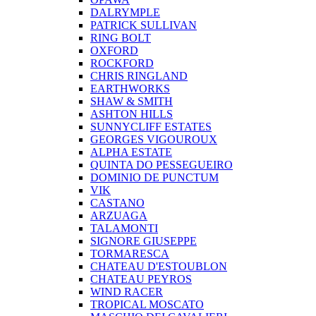
DALRYMPLE
PATRICK SULLIVAN
RING BOLT
OXFORD
ROCKFORD
CHRIS RINGLAND
EARTHWORKS
SHAW & SMITH
ASHTON HILLS
SUNNYCLIFF ESTATES
GEORGES VIGOUROUX
ALPHA ESTATE
QUINTA DO PESSEGUEIRO
DOMINIO DE PUNCTUM
VIK
CASTANO
ARZUAGA
TALAMONTI
SIGNORE GIUSEPPE
TORMARESCA
CHATEAU D'ESTOUBLON
CHATEAU PEYROS
WIND RACER
TROPICAL MOSCATO