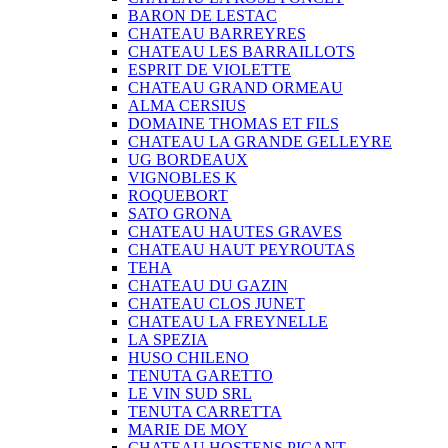
BARON DE LESTAC
CHATEAU BARREYRES
CHATEAU LES BARRAILLOTS
ESPRIT DE VIOLETTE
CHATEAU GRAND ORMEAU
ALMA CERSIUS
DOMAINE THOMAS ET FILS
CHATEAU LA GRANDE GELLEYRE
UG BORDEAUX
VIGNOBLES K
ROQUEBORT
SATO GRONA
CHATEAU HAUTES GRAVES
CHATEAU HAUT PEYROUTAS
TEHA
CHATEAU DU GAZIN
CHATEAU CLOS JUNET
CHATEAU LA FREYNELLE
LA SPEZIA
HUSO CHILENO
TENUTA GARETTO
LE VIN SUD SRL
TENUTA CARRETTA
MARIE DE MOY
CHATEAU HOSTENS PICANT