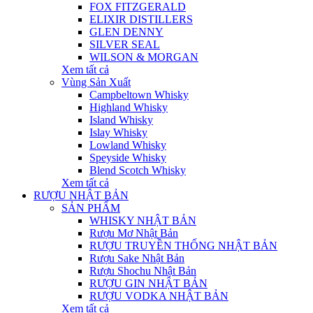
FOX FITZGERALD
ELIXIR DISTILLERS
GLEN DENNY
SILVER SEAL
WILSON & MORGAN
Xem tất cả
Vùng Sản Xuất
Campbeltown Whisky
Highland Whisky
Island Whisky
Islay Whisky
Lowland Whisky
Speyside Whisky
Blend Scotch Whisky
Xem tất cả
RƯỢU NHẬT BẢN
SẢN PHẨM
WHISKY NHẬT BẢN
Rượu Mơ Nhật Bản
RƯỢU TRUYỀN THỐNG NHẬT BẢN
Rượu Sake Nhật Bản
Rượu Shochu Nhật Bản
RƯỢU GIN NHẬT BẢN
RƯỢU VODKA NHẬT BẢN
Xem tất cả