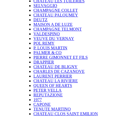
CHATEAU LES TUILERIES
SELVAGGIO
CHAMPAGNE COLLET
CHATEAU PALOUMEY
DEUTZ
MAISON A DE LUZE
CHAMPAGNE TELMONT
VALDESPINO
VEUVE DU VERNAY
POL REMY
P. LOUIS MARTIN
PALMER & CO
PIERRE GIMONNET ET FILS
DRAPPIER
CHATEAU DE BLIGNY
CHARLES DE CAZANOVE
LAURENT PERRIER
CHATEAU LA RIVIERE
QUEEN OF HEARTS
PETER VELLA
REPUTAZIONE
1977
CAPONE
TENUTE MARTINO
CHATEAU CLOS SAINT EMILION