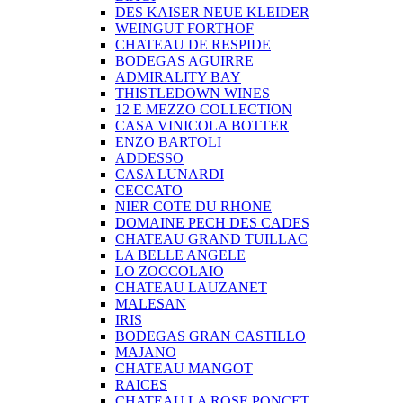
DES KAISER NEUE KLEIDER
WEINGUT FORTHOF
CHATEAU DE RESPIDE
BODEGAS AGUIRRE
ADMIRALITY BAY
THISTLEDOWN WINES
12 E MEZZO COLLECTION
CASA VINICOLA BOTTER
ENZO BARTOLI
ADDESSO
CASA LUNARDI
CECCATO
NIER COTE DU RHONE
DOMAINE PECH DES CADES
CHATEAU GRAND TUILLAC
LA BELLE ANGELE
LO ZOCCOLAIO
CHATEAU LAUZANET
MALESAN
IRIS
BODEGAS GRAN CASTILLO
MAJANO
CHATEAU MANGOT
RAICES
CHATEAU LA ROSE PONCET