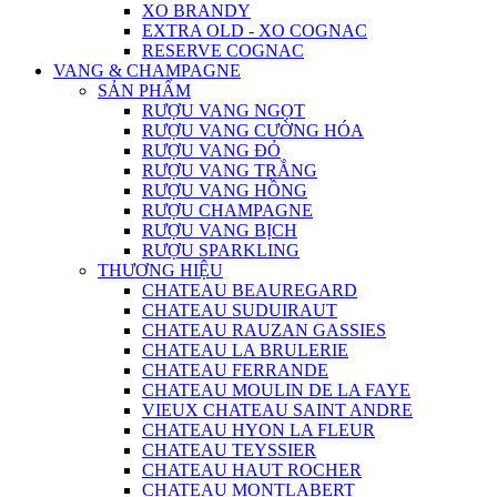
XO BRANDY
EXTRA OLD - XO COGNAC
RESERVE COGNAC
VANG & CHAMPAGNE
SẢN PHẨM
RƯỢU VANG NGỌT
RƯỢU VANG CƯỜNG HÓA
RƯỢU VANG ĐỎ
RƯỢU VANG TRẮNG
RƯỢU VANG HỒNG
RƯỢU CHAMPAGNE
RƯỢU VANG BỊCH
RƯỢU SPARKLING
THƯƠNG HIỆU
CHATEAU BEAUREGARD
CHATEAU SUDUIRAUT
CHATEAU RAUZAN GASSIES
CHATEAU LA BRULERIE
CHATEAU FERRANDE
CHATEAU MOULIN DE LA FAYE
VIEUX CHATEAU SAINT ANDRE
CHATEAU HYON LA FLEUR
CHATEAU TEYSSIER
CHATEAU HAUT ROCHER
CHATEAU MONTLABERT