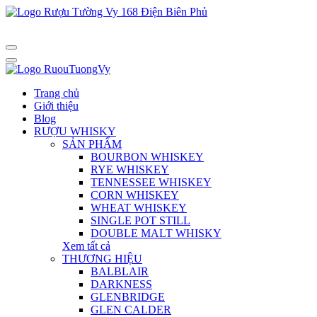
Trang chủ
Giới thiệu
Blog
RƯỢU WHISKY
SẢN PHẨM
BOURBON WHISKEY
RYE WHISKEY
TENNESSEE WHISKEY
CORN WHISKEY
WHEAT WHISKEY
SINGLE POT STILL
DOUBLE MALT WHISKY
Xem tất cả
THƯƠNG HIỆU
BALBLAIR
DARKNESS
GLENBRIDGE
GLEN CALDER