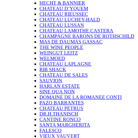
HECHT & BANNIER
CHATEAU D’YQUEM
CHATEAU RIEUSSEC
CHATEAU LUCHEY-HALD
CHATEAU LUSSAN
CHATEAU LAMOTHE CASTERA
CHAMPAGNE BARONS DE ROTHSCHILD
MAS DE DAUMAS GASSAC
THE WINE PEOPLE
WEINGUT LEITZ
WELMOED
CHATEAU LAPLAGNE
RIB SHACK
CHATEAU DE SALES
SAUVION
HARLAN ESTATE
SINE QUA NON
DOMAINE DE LA ROMANEE CONTI
PAZO BARRANTES
CHATEAU PETRUS
DR.H.THANISCH
CANTINE RONCO
SANTA MARGHERITA
FALESCO
VIEUX VAUVERT