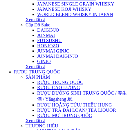
JAPANESE SINGLE GRAIN WHISKY
JAPANESE KOJI WHISKY
WORLD BLEND WHISKY IN JAPAN
Xem tất cả
Cấp Độ Sake
DAIGINJO
JUNMAI
FUTSUSHU
HONJOZO
JUNMAI GINJO
JUNMAI DAIGINJO
GINJO
Xem tất cả
RƯỢU TRUNG QUỐC
SẢN PHẨM
RƯỢU TRUNG QUỐC
RƯỢU CAO LƯƠNG
RƯỢU DƯỠNG SINH TRUNG QUỐC / 养生
酒 / Yǎngshēng Jiǔ
RƯỢU HOÀNG TỬU/ THIỆU HƯNG
RƯỢU TRÀ ĐÀI LOAN/ TEA LIQUOR
RƯỢU MƠ TRUNG QUỐC
Xem tất cả
THƯƠNG HIỆU