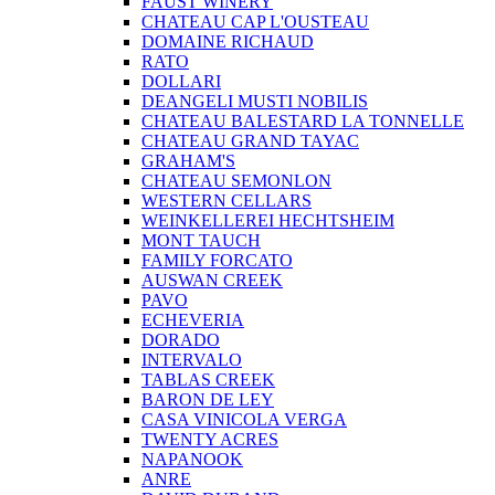
FAUST WINERY
CHATEAU CAP L'OUSTEAU
DOMAINE RICHAUD
RATO
DOLLARI
DEANGELI MUSTI NOBILIS
CHATEAU BALESTARD LA TONNELLE
CHATEAU GRAND TAYAC
GRAHAM'S
CHATEAU SEMONLON
WESTERN CELLARS
WEINKELLEREI HECHTSHEIM
MONT TAUCH
FAMILY FORCATO
AUSWAN CREEK
PAVO
ECHEVERIA
DORADO
INTERVALO
TABLAS CREEK
BARON DE LEY
CASA VINICOLA VERGA
TWENTY ACRES
NAPANOOK
ANRE