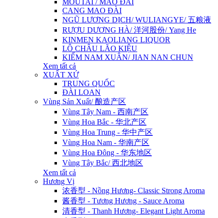
MOUTAI / MAO ĐÀI
CANG MAO ĐÀI
NGŨ LƯƠNG DỊCH/ WULIANGYE/ 五粮液
RƯỢU DƯƠNG HÀ/ 洋河股份/ Yang He
KINMEN KAOLIANG LIQUOR
LÔ CHÂU LÃO KIỆU
KIẾM NAM XUÂN/ JIAN NAN CHUN
Xem tất cả
XUẤT XỨ
TRUNG QUỐC
ĐÀI LOAN
Vùng Sản Xuất/ 酿造产区
Vùng Tây Nam - 西南产区
Vùng Hoa Bắc - 华北产区
Vùng Hoa Trung - 华中产区
Vùng Hoa Nam - 华南产区
Vùng Hoa Đông - 华东地区
Vùng Tây Bắc/ 西北地区
Xem tất cả
Hương Vị
浓香型 - Nồng Hương- Classic Strong Aroma
酱香型 - Tương Hương - Sauce Aroma
清香型 - Thanh Hương- Elegant Light Aroma