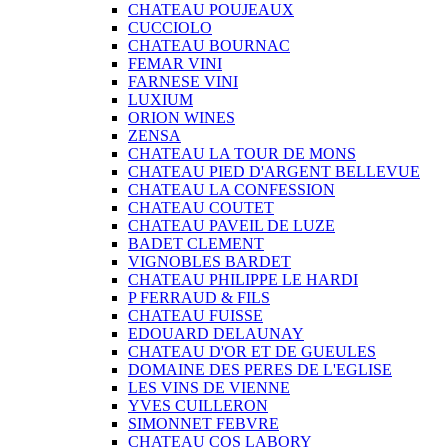
CHATEAU POUJEAUX
CUCCIOLO
CHATEAU BOURNAC
FEMAR VINI
FARNESE VINI
LUXIUM
ORION WINES
ZENSA
CHATEAU LA TOUR DE MONS
CHATEAU PIED D'ARGENT BELLEVUE
CHATEAU LA CONFESSION
CHATEAU COUTET
CHATEAU PAVEIL DE LUZE
BADET CLEMENT
VIGNOBLES BARDET
CHATEAU PHILIPPE LE HARDI
P FERRAUD & FILS
CHATEAU FUISSE
EDOUARD DELAUNAY
CHATEAU D'OR ET DE GUEULES
DOMAINE DES PERES DE L'EGLISE
LES VINS DE VIENNE
YVES CUILLERON
SIMONNET FEBVRE
CHATEAU COS LABORY