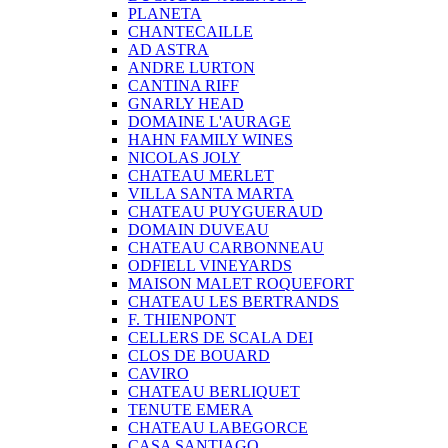
PLANETA
CHANTECAILLE
AD ASTRA
ANDRE LURTON
CANTINA RIFF
GNARLY HEAD
DOMAINE L'AURAGE
HAHN FAMILY WINES
NICOLAS JOLY
CHATEAU MERLET
VILLA SANTA MARTA
CHATEAU PUYGUERAUD
DOMAIN DUVEAU
CHATEAU CARBONNEAU
ODFIELL VINEYARDS
MAISON MALET ROQUEFORT
CHATEAU LES BERTRANDS
F. THIENPONT
CELLERS DE SCALA DEI
CLOS DE BOUARD
CAVIRO
CHATEAU BERLIQUET
TENUTE EMERA
CHATEAU LABEGORCE
CASA SANTIAGO