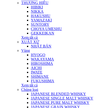
THƯƠNG HIỆU
HIBIKI
NIKKA
HAKUSHU
YAMAZAKI
SUNTORY
CHOYA UMESHU
GEKKEIKAN
Xem tất cả
XUẤT XỨ
NHẬT BẢN
Vùng
HYOGO
WAKAYAMA
HIROSHIMA
AICHI
IWATE
SHIMANE
FUKUSHIMA
Xem tất cả
Chủng loại
JAPANESE BLENDED WHISKY
JAPANESE SINGLE MALT WHISKY
JAPANESE PURE MALT WHISKY
JAPANESE GRAIN WHISKY