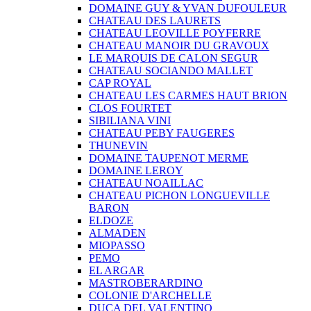
DOMAINE GUY & YVAN DUFOULEUR
CHATEAU DES LAURETS
CHATEAU LEOVILLE POYFERRE
CHATEAU MANOIR DU GRAVOUX
LE MARQUIS DE CALON SEGUR
CHATEAU SOCIANDO MALLET
CAP ROYAL
CHATEAU LES CARMES HAUT BRION
CLOS FOURTET
SIBILIANA VINI
CHATEAU PEBY FAUGERES
THUNEVIN
DOMAINE TAUPENOT MERME
DOMAINE LEROY
CHATEAU NOAILLAC
CHATEAU PICHON LONGUEVILLE
BARON
ELDOZE
ALMADEN
MIOPASSO
PEMO
EL ARGAR
MASTROBERARDINO
COLONIE D'ARCHELLE
DUCA DEL VALENTINO