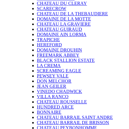
CHATEAU DU CLERAY
SCARECROW
CHATEAU DE LA THEBAUDIERE
DOMAINE DE LA MOTTE
CHATEAU LA GRAVIERE
CHATEAU GUIRAUD
DOMAINE AIN LORMA
TRAPICHE
HEREFORD
DOMAINE DROUHIN
FREEMARK ABBEY
BLACK STALLION ESTATE
LA CREMA
SCREAMING EAGLE
PEWSEY VALE
DON MELCHOR
JEAN GEILER
VINEDO CHADWICK
VILLA RANCO
CHATEAU ROUSSELLE
HUNDRED ARCE
BONNAIRE
CHATEAU BARRAIL SAINT ANDRE
CHATEAU BARRAIL DE BRISSON
CHATEAU PEYBONHOMME