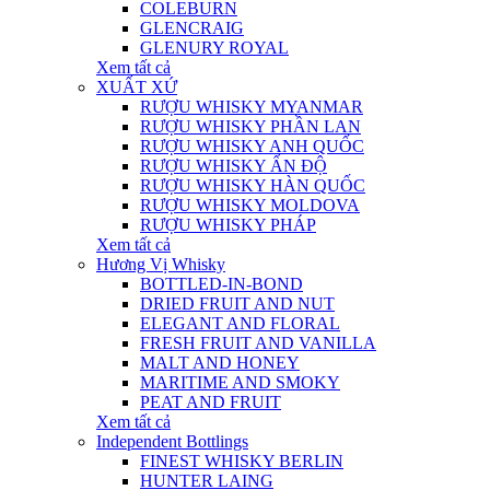
COLEBURN
GLENCRAIG
GLENURY ROYAL
Xem tất cả
XUẤT XỨ
RƯỢU WHISKY MYANMAR
RƯỢU WHISKY PHẦN LAN
RƯỢU WHISKY ANH QUỐC
RƯỢU WHISKY ẤN ĐỘ
RƯỢU WHISKY HÀN QUỐC
RƯỢU WHISKY MOLDOVA
RƯỢU WHISKY PHÁP
Xem tất cả
Hương Vị Whisky
BOTTLED-IN-BOND
DRIED FRUIT AND NUT
ELEGANT AND FLORAL
FRESH FRUIT AND VANILLA
MALT AND HONEY
MARITIME AND SMOKY
PEAT AND FRUIT
Xem tất cả
Independent Bottlings
FINEST WHISKY BERLIN
HUNTER LAING