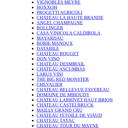
VIGNOBLES MEYRE
HOXXOH
PROGETTI AGRICOLI
CHATEAU LA HAUTE BRANDE
ANGEL CHAMPAGNE
BOLLINGER
CASA VINICOLA CALDIROLA
MAYARDAU
BORIE MANOUX
DATABILE
CHATEAU ROUGET
DON VINO
CHATEAU DESMIRAIL
CHATEAU ASCUMBAS
LARUS VINI
THE BIG RED MONSTER
CHEVALIER
CHATEAU BELLEVUE FAVEREAU
DOMAINE DE MIHOUDY
CHATEAU LARRIVET HAUT BRION
CHATEAU CASTELBRUCK
MAILLY GRAND CRU
CHATEAU I'ETOILE DE VIAUD
CHATEAU TAYAC
CHATEAU TOUR DU MAYNE