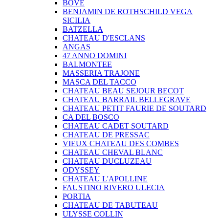
BOVE
BENJAMIN DE ROTHSCHILD VEGA
SICILIA
BATZELLA
CHATEAU D'ESCLANS
ANGAS
47 ANNO DOMINI
BALMONTEE
MASSERIA TRAJONE
MASCA DEL TACCO
CHATEAU BEAU SEJOUR BECOT
CHATEAU BARRAIL BELLEGRAVE
CHATEAU PETIT FAURIE DE SOUTARD
CA DEL BOSCO
CHATEAU CADET SOUTARD
CHATEAU DE PRESSAC
VIEUX CHATEAU DES COMBES
CHATEAU CHEVAL BLANC
CHATEAU DUCLUZEAU
ODYSSEY
CHATEAU L'APOLLINE
FAUSTINO RIVERO ULECIA
PORTIA
CHATEAU DE TABUTEAU
ULYSSE COLLIN