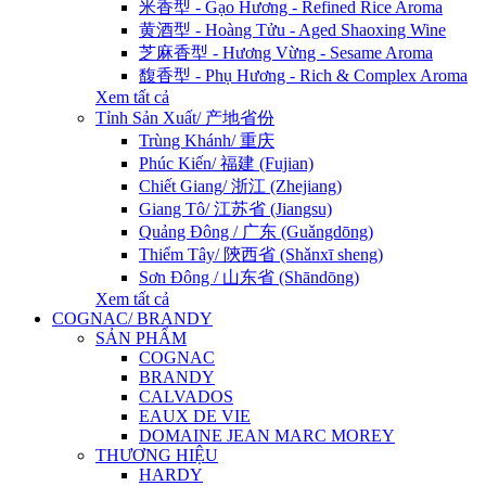
米香型 - Gạo Hương - Refined Rice Aroma
黄酒型 - Hoàng Tửu - Aged Shaoxing Wine
芝麻香型 - Hương Vừng - Sesame Aroma
馥香型 - Phụ Hương - Rich & Complex Aroma
Xem tất cả
Tỉnh Sản Xuất/ 产地省份
Trùng Khánh/ 重庆
Phúc Kiến/ 福建 (Fujian)
Chiết Giang/ 浙江 (Zhejiang)
Giang Tô/ 江苏省 (Jiangsu)
Quảng Đông / 广东 (Guǎngdōng)
Thiểm Tây/ 陝西省 (Shǎnxī sheng)
Sơn Đông / 山东省 (Shāndōng)
Xem tất cả
COGNAC/ BRANDY
SẢN PHẨM
COGNAC
BRANDY
CALVADOS
EAUX DE VIE
DOMAINE JEAN MARC MOREY
THƯƠNG HIỆU
HARDY