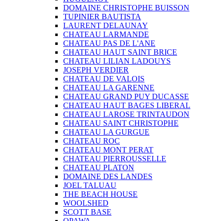
DOMAINE CHRISTOPHE BUISSON
TUPINIER BAUTISTA
LAURENT DELAUNAY
CHATEAU LARMANDE
CHATEAU PAS DE L'ANE
CHATEAU HAUT SAINT BRICE
CHATEAU LILIAN LADOUYS
JOSEPH VERDIER
CHATEAU DE VALOIS
CHATEAU LA GARENNE
CHATEAU GRAND PUY DUCASSE
CHATEAU HAUT BAGES LIBERAL
CHATEAU LAROSE TRINTAUDON
CHATEAU SAINT CHRISTOPHE
CHATEAU LA GURGUE
CHATEAU ROC
CHATEAU MONT PERAT
CHATEAU PIERROUSSELLE
CHATEAU PLATON
DOMAINE DES LANDES
JOEL TALUAU
THE BEACH HOUSE
WOOLSHED
SCOTT BASE
OPAWA