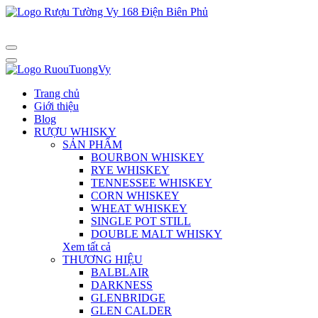
Trang chủ
Giới thiệu
Blog
RƯỢU WHISKY
SẢN PHẨM
BOURBON WHISKEY
RYE WHISKEY
TENNESSEE WHISKEY
CORN WHISKEY
WHEAT WHISKEY
SINGLE POT STILL
DOUBLE MALT WHISKY
Xem tất cả
THƯƠNG HIỆU
BALBLAIR
DARKNESS
GLENBRIDGE
GLEN CALDER