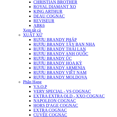
CHRISTIAN BROTHER
ROYAL DIAMANT XO
KING ARTHUR
DEAU COGNAC
REVISEUR
ABK6
Xem tất cả
XUẤT XỨ
RƯỢU BRANDY PHÁP
RƯỢU BRANDY TÂY BAN NHA
RƯỢU BRANDY THÁI LAN
RƯỢU BRANDY ANH QUỐC
RƯỢU BRANDY ÚC
RƯỢU BRANDY HOA KỲ
RƯỢU BRANDY ARMENIA
RƯỢU BRANDY VIỆT NAM
RƯỢU BRANDY MOLDOVA
Phân Hạng
V.S.O.P
VERY SPECIAL - VS COGNAC
EXTRA EXTRA OLD - XXO COGNAC
NAPOLEON COGNAC
HORS D'AGE COGNAC
EXTRA COGNAC
CUVÉE COGNAC