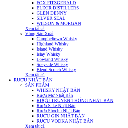
FOX FITZGERALD
ELIXIR DISTILLERS
GLEN DENNY
SILVER SEAL
WILSON & MORGAN
Xem tất cả
Vùng Sản Xuất
Campbeltown Whisky
Highland Whisky
Island Whisky
Islay Whisky
Lowland Whisky
Speyside Whisky
Blend Scotch Whisky
Xem tất cả
RƯỢU NHẬT BẢN
SẢN PHẨM
WHISKY NHẬT BẢN
Rượu Mơ Nhật Bản
RƯỢU TRUYỀN THỐNG NHẬT BẢN
Rượu Sake Nhật Bản
Rượu Shochu Nhật Bản
RƯỢU GIN NHẬT BẢN
RƯỢU VODKA NHẬT BẢN
Xem tất cả