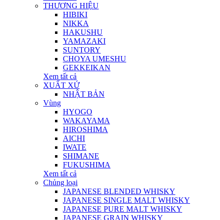
THƯƠNG HIỆU
HIBIKI
NIKKA
HAKUSHU
YAMAZAKI
SUNTORY
CHOYA UMESHU
GEKKEIKAN
Xem tất cả
XUẤT XỨ
NHẬT BẢN
Vùng
HYOGO
WAKAYAMA
HIROSHIMA
AICHI
IWATE
SHIMANE
FUKUSHIMA
Xem tất cả
Chủng loại
JAPANESE BLENDED WHISKY
JAPANESE SINGLE MALT WHISKY
JAPANESE PURE MALT WHISKY
JAPANESE GRAIN WHISKY