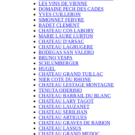
LES VINS DE VIENNE
DOMAINE PECH DES CADES
YVES CUILLERON
SIMONNET FEBVRE
BADET CLEMENT
CHATEAU COS LABORY
MARIE LAURE LURTON
CHATEAU D'ARSAC
CHATEAU LAGRUGERE
BODEGAS SAN VALERO
BRUNO VESPA
SCHLUMBERGER
HUGEL
CHATEAU GRAND TUILLAC
NIER COTE DU RHONE
CHATEAU LESTAGE MONTAGNE
TENUTA ODERISIO
CHATEAU BARRAIL DU BLANC
CHATEAU LARY TAGOT
CHATEAU LAUZANET
CHATEAU SERILHAN
CHATEAU ARTIGUES
CHATEAU GRAVES DE RABION
CHATEAU LASSUS
CHATEAU GRAND MEDOC