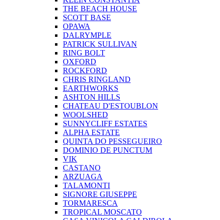
THE BEACH HOUSE
SCOTT BASE
OPAWA
DALRYMPLE
PATRICK SULLIVAN
RING BOLT
OXFORD
ROCKFORD
CHRIS RINGLAND
EARTHWORKS
ASHTON HILLS
CHATEAU D'ESTOUBLON
WOOLSHED
SUNNYCLIFF ESTATES
ALPHA ESTATE
QUINTA DO PESSEGUEIRO
DOMINIO DE PUNCTUM
VIK
CASTANO
ARZUAGA
TALAMONTI
SIGNORE GIUSEPPE
TORMARESCA
TROPICAL MOSCATO