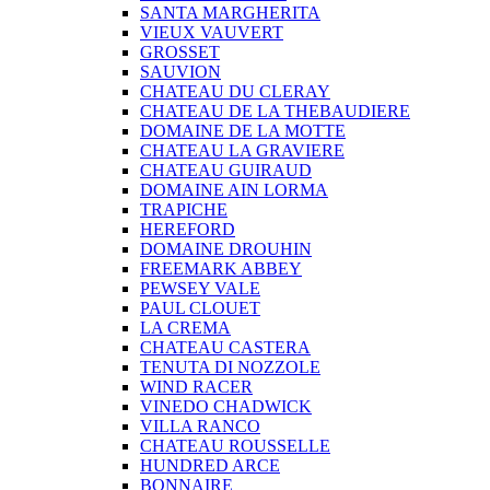
SANTA MARGHERITA
VIEUX VAUVERT
GROSSET
SAUVION
CHATEAU DU CLERAY
CHATEAU DE LA THEBAUDIERE
DOMAINE DE LA MOTTE
CHATEAU LA GRAVIERE
CHATEAU GUIRAUD
DOMAINE AIN LORMA
TRAPICHE
HEREFORD
DOMAINE DROUHIN
FREEMARK ABBEY
PEWSEY VALE
PAUL CLOUET
LA CREMA
CHATEAU CASTERA
TENUTA DI NOZZOLE
WIND RACER
VINEDO CHADWICK
VILLA RANCO
CHATEAU ROUSSELLE
HUNDRED ARCE
BONNAIRE