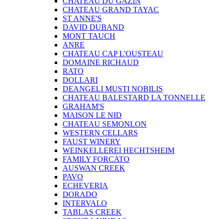
CHATEAU DU GAZIN
CHATEAU GRAND TAYAC
ST ANNE'S
DAVID DUBAND
MONT TAUCH
ANRE
CHATEAU CAP L'OUSTEAU
DOMAINE RICHAUD
RATO
DOLLARI
DEANGELI MUSTI NOBILIS
CHATEAU BALESTARD LA TONNELLE
GRAHAM'S
MAISON LE NID
CHATEAU SEMONLON
WESTERN CELLARS
FAUST WINERY
WEINKELLEREI HECHTSHEIM
FAMILY FORCATO
AUSWAN CREEK
PAVO
ECHEVERIA
DORADO
INTERVALO
TABLAS CREEK