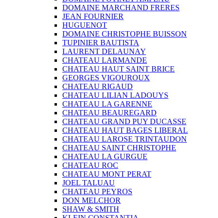
DOMAINE MARCHAND FRERES
JEAN FOURNIER
HUGUENOT
DOMAINE CHRISTOPHE BUISSON
TUPINIER BAUTISTA
LAURENT DELAUNAY
CHATEAU LARMANDE
CHATEAU HAUT SAINT BRICE
GEORGES VIGOUROUX
CHATEAU RIGAUD
CHATEAU LILIAN LADOUYS
CHATEAU LA GARENNE
CHATEAU BEAUREGARD
CHATEAU GRAND PUY DUCASSE
CHATEAU HAUT BAGES LIBERAL
CHATEAU LAROSE TRINTAUDON
CHATEAU SAINT CHRISTOPHE
CHATEAU LA GURGUE
CHATEAU ROC
CHATEAU MONT PERAT
JOEL TALUAU
CHATEAU PEYROS
DON MELCHOR
SHAW & SMITH
KLEIN CONSTANTIA