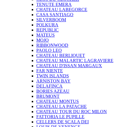
TENUTE EMERA
CHATEAU LABEGORCE
CASA SANTIAGO
SILVERBOOM
POLKURA
REPUBLIC
MATEUS
MOJO
RIBBONWOOD
PAOLO LEO
CHATEAU BERLIQUET
CHATEAU MALARTIC LAGRAVIERE
CHATEAU D'ISSAN MARGAUX
FAR NIENTE
TWIN ISLANDS
ARNISTON BAY
DELAFINCA
BORIES AZEAU
BRUMONT
CHATEAU MONTUS
CHATEAU LA PATACHE
CHATEAU TOUR DU ROC MILON
FATTORIA LE PUPILLE
CELLERS DE SCALA DEI
LOUIS DE VENENGE