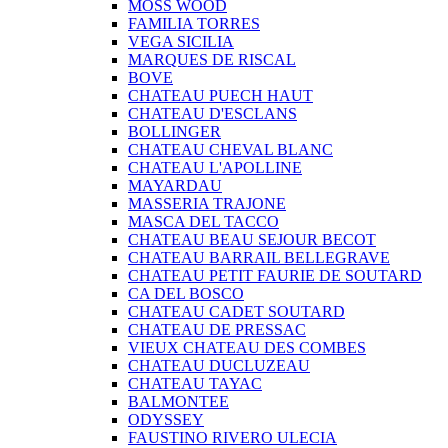
MOSS WOOD
FAMILIA TORRES
VEGA SICILIA
MARQUES DE RISCAL
BOVE
CHATEAU PUECH HAUT
CHATEAU D'ESCLANS
BOLLINGER
CHATEAU CHEVAL BLANC
CHATEAU L'APOLLINE
MAYARDAU
MASSERIA TRAJONE
MASCA DEL TACCO
CHATEAU BEAU SEJOUR BECOT
CHATEAU BARRAIL BELLEGRAVE
CHATEAU PETIT FAURIE DE SOUTARD
CA DEL BOSCO
CHATEAU CADET SOUTARD
CHATEAU DE PRESSAC
VIEUX CHATEAU DES COMBES
CHATEAU DUCLUZEAU
CHATEAU TAYAC
BALMONTEE
ODYSSEY
FAUSTINO RIVERO ULECIA