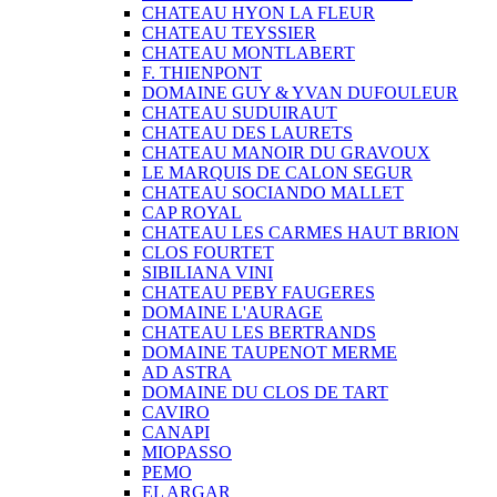
CHATEAU HYON LA FLEUR
CHATEAU TEYSSIER
CHATEAU MONTLABERT
F. THIENPONT
DOMAINE GUY & YVAN DUFOULEUR
CHATEAU SUDUIRAUT
CHATEAU DES LAURETS
CHATEAU MANOIR DU GRAVOUX
LE MARQUIS DE CALON SEGUR
CHATEAU SOCIANDO MALLET
CAP ROYAL
CHATEAU LES CARMES HAUT BRION
CLOS FOURTET
SIBILIANA VINI
CHATEAU PEBY FAUGERES
DOMAINE L'AURAGE
CHATEAU LES BERTRANDS
DOMAINE TAUPENOT MERME
AD ASTRA
DOMAINE DU CLOS DE TART
CAVIRO
CANAPI
MIOPASSO
PEMO
EL ARGAR