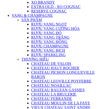
XO BRANDY
EXTRA OLD - XO COGNAC
RESERVE COGNAC
VANG & CHAMPAGNE
SẢN PHẨM
RƯỢU VANG NGỌT
RƯỢU VANG CƯỜNG HÓA
RƯỢU VANG ĐỎ
RƯỢU VANG TRẮNG
RƯỢU VANG HỒNG
RƯỢU CHAMPAGNE
RƯỢU VANG BỊCH
RƯỢU SPARKLING
THƯƠNG HIỆU
CHATEAU DE VALOIS
CHATEAU HAUT ROCHER
CHATEAU PICHON LONGUEVILLE
BARON
CHATEAU LEOVILLE POYFERRE
CHATEAU NOAILLAC
CHATEAU RAUZAN GASSIES
CHATEAU LA BRULERIE
CHATEAU FERRANDE
CHATEAU MOULIN DE LA FAYE
VIEUX CHATEAU SAINT ANDRE