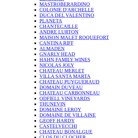
MASTROBERARDINO
COLONIE D'ARCHELLE
DUCA DEL VALENTINO
PLANETA
CHANTECAILLE
ANDRE LURTON
MAISON MALET ROQUEFORT
CANTINA RIFF
ALMADEN
GNARLY HEAD
HAHN FAMILY WINES
NICOLAS JOLY
CHATEAU MERLET
VILLA SANTA MARTA
CHATEAU PUYGUERAUD
DOMAIN DUVEAU
CHATEAU CARBONNEAU
ODFIELL VINEYARDS
THUNEVIN
DOMAINE LEROY
DOMAINE DE VILLAINE
GEOFF HARDY
CASTELVECCHI
CHATEAU BONALGUE
CLOS DU CLOCHER