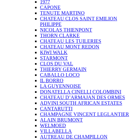
1977
CAPONE
TENUTE MARTINO
CHATEAU CLOS SAINT EMILION
PHILIPPE
NICOLAS THIENPONT
THORN CLARKE
CHATEAU LES TUILERIES
CHATEAU MONT REDON
KIWI WALK
STARMONT
CLOS DU VAL
THIERRY GERMAIN
CABALLO LOCO
IL BORRO
LA GUYENNOISE
DONATELLA CINELLI COLOMBINI
CHATEAU D’ARMAJAN DES ORMES
ADVINI SOUTH AFRICAN ESTATES
CANTARUTTI
CHAMPAGNE VINCENT LEGLANTIER
ALAIN BRUMONT
WELMOED
VILLABELLA
AUTREAU DE CHAMPILLON