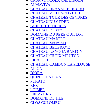
CASA VINICOLA CALDIROLA
ALMAVIVA
CHATEAU BRANAIRE DUCRU
CHATEAU VILLENOUVETTE
CHATEAU TOUR DES GENDRES
CHATEAU DU CEDRE
GUILBAUD FRERES
CHATEAU DE PEZ
DOMAINE DU PERE GUILLOT
CHATEAU MARTET
CHATEAU MARSAU
CHATEAU BELGRAVE
CHATEAU LANGOA BARTON
CHATEAU CROIX MOUTON
RICASOLI
CHATEAU CAMBON LA PELOUSE
ALION
DIORA
QUINTA DA LIXA
PURATO
BEX
LOIMER
ERRAZURIZ
DOMAINE DE I'ILE
CLOS CULOMBU