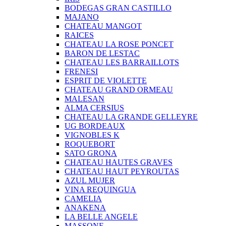
BODEGAS GRAN CASTILLO
MAJANO
CHATEAU MANGOT
RAICES
CHATEAU LA ROSE PONCET
BARON DE LESTAC
CHATEAU LES BARRAILLOTS
FRENESI
ESPRIT DE VIOLETTE
CHATEAU GRAND ORMEAU
MALESAN
ALMA CERSIUS
CHATEAU LA GRANDE GELLEYRE
UG BORDEAUX
VIGNOBLES K
ROQUEBORT
SATO GRONA
CHATEAU HAUTES GRAVES
CHATEAU HAUT PEYROUTAS
AZUL MUJER
VINA REQUINGUA
CAMELIA
ANAKENA
LA BELLE ANGELE
MASSONE