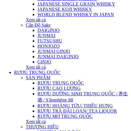
JAPANESE SINGLE GRAIN WHISKY
JAPANESE KOJI WHISKY
WORLD BLEND WHISKY IN JAPAN
Xem tất cả
Cấp Độ Sake
DAIGINJO
JUNMAI
FUTSUSHU
HONJOZO
JUNMAI GINJO
JUNMAI DAIGINJO
GINJO
Xem tất cả
RƯỢU TRUNG QUỐC
SẢN PHẨM
RƯỢU TRUNG QUỐC
RƯỢU CAO LƯƠNG
RƯỢU DƯỠNG SINH TRUNG QUỐC / 养生
酒 / Yǎngshēng Jiǔ
RƯỢU HOÀNG TỬU/ THIỆU HƯNG
RƯỢU TRÀ ĐÀI LOAN/ TEA LIQUOR
RƯỢU MƠ TRUNG QUỐC
Xem tất cả
THƯƠNG HIỆU