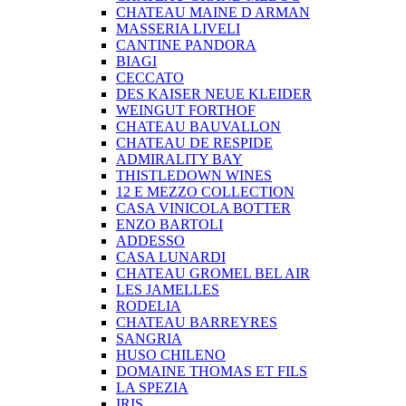
CHATEAU MAINE D ARMAN
MASSERIA LIVELI
CANTINE PANDORA
BIAGI
CECCATO
DES KAISER NEUE KLEIDER
WEINGUT FORTHOF
CHATEAU BAUVALLON
CHATEAU DE RESPIDE
ADMIRALITY BAY
THISTLEDOWN WINES
12 E MEZZO COLLECTION
CASA VINICOLA BOTTER
ENZO BARTOLI
ADDESSO
CASA LUNARDI
CHATEAU GROMEL BEL AIR
LES JAMELLES
RODELIA
CHATEAU BARREYRES
SANGRIA
HUSO CHILENO
DOMAINE THOMAS ET FILS
LA SPEZIA
IRIS