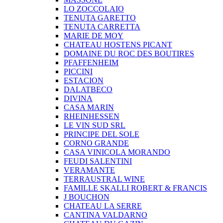
LO ZOCCOLAIO
TENUTA GARETTO
TENUTA CARRETTA
MARIE DE MOY
CHATEAU HOSTENS PICANT
DOMAINE DU ROC DES BOUTIRES
PFAFFENHEIM
PICCINI
ESTACION
DALATBECO
DIVINA
CASA MARIN
RHEINHESSEN
LE VIN SUD SRL
PRINCIPE DEL SOLE
CORNO GRANDE
CASA VINICOLA MORANDO
FEUDI SALENTINI
VERAMANTE
TERRAUSTRAL WINE
FAMILLE SKALLI ROBERT & FRANCIS
J BOUCHON
CHATEAU LA SERRE
CANTINA VALDARNO