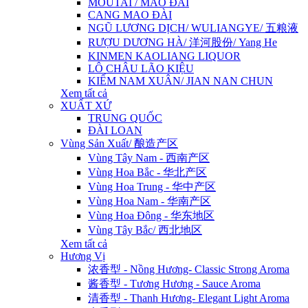
MOUTAI / MAO ĐÀI
CANG MAO ĐÀI
NGŨ LƯƠNG DỊCH/ WULIANGYE/ 五粮液
RƯỢU DƯƠNG HÀ/ 洋河股份/ Yang He
KINMEN KAOLIANG LIQUOR
LÔ CHÂU LÃO KIỆU
KIẾM NAM XUÂN/ JIAN NAN CHUN
Xem tất cả
XUẤT XỨ
TRUNG QUỐC
ĐÀI LOAN
Vùng Sản Xuất/ 酿造产区
Vùng Tây Nam - 西南产区
Vùng Hoa Bắc - 华北产区
Vùng Hoa Trung - 华中产区
Vùng Hoa Nam - 华南产区
Vùng Hoa Đông - 华东地区
Vùng Tây Bắc/ 西北地区
Xem tất cả
Hương Vị
浓香型 - Nồng Hương- Classic Strong Aroma
酱香型 - Tương Hương - Sauce Aroma
清香型 - Thanh Hương- Elegant Light Aroma