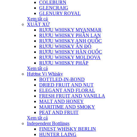
COLEBURN
GLENCRAIG
GLENURY ROYAL
Xem tất cả
XUẤT XỨ
RƯỢU WHISKY MYANMAR
RƯỢU WHISKY PHẦN LAN
RƯỢU WHISKY ANH QUỐC
RƯỢU WHISKY ẤN ĐỘ
RƯỢU WHISKY HÀN QUỐC
RƯỢU WHISKY MOLDOVA
RƯỢU WHISKY PHÁP
Xem tất cả
Hương Vị Whisky
BOTTLED-IN-BOND
DRIED FRUIT AND NUT
ELEGANT AND FLORAL
FRESH FRUIT AND VANILLA
MALT AND HONEY
MARITIME AND SMOKY
PEAT AND FRUIT
Xem tất cả
Independent Bottlings
FINEST WHISKY BERLIN
HUNTER LAING