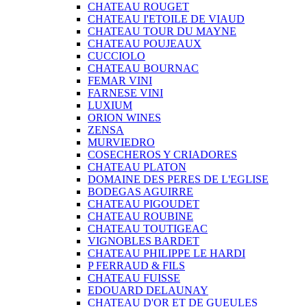
CHATEAU ROUGET
CHATEAU I'ETOILE DE VIAUD
CHATEAU TOUR DU MAYNE
CHATEAU POUJEAUX
CUCCIOLO
CHATEAU BOURNAC
FEMAR VINI
FARNESE VINI
LUXIUM
ORION WINES
ZENSA
MURVIEDRO
COSECHEROS Y CRIADORES
CHATEAU PLATON
DOMAINE DES PERES DE L'EGLISE
BODEGAS AGUIRRE
CHATEAU PIGOUDET
CHATEAU ROUBINE
CHATEAU TOUTIGEAC
VIGNOBLES BARDET
CHATEAU PHILIPPE LE HARDI
P FERRAUD & FILS
CHATEAU FUISSE
EDOUARD DELAUNAY
CHATEAU D'OR ET DE GUEULES