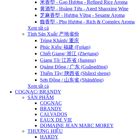
米香型 - Gạo Hương - Refined Rice Aroma
黄酒型 - Hoàng Tửu - Aged Shaoxing Wine
芝麻香型 - Hương Vừng - Sesame Aroma
馥香型 - Phụ Hương - Rich & Complex Aroma
Xem tất cả
Tỉnh Sản Xuất/ 产地省份
Trùng Khánh/ 重庆
Phúc Kiến/ 福建 (Fujian)
Chiết Giang/ 浙江 (Zhejiang)
Giang Tô/ 江苏省 (Jiangsu)
Quảng Đông / 广东 (Guǎngdōng)
Thiểm Tây/ 陝西省 (Shǎnxī sheng)
Sơn Đông / 山东省 (Shāndōng)
Xem tất cả
COGNAC/ BRANDY
SẢN PHẨM
COGNAC
BRANDY
CALVADOS
EAUX DE VIE
DOMAINE JEAN MARC MOREY
THƯƠNG HIỆU
HARDY