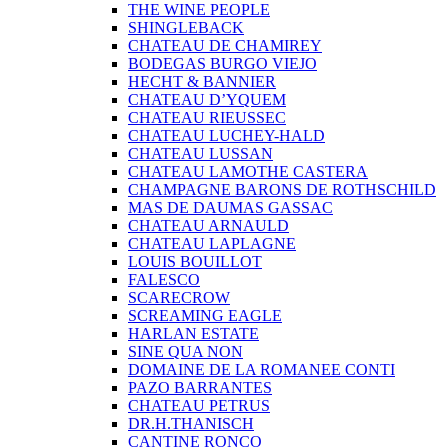
THE WINE PEOPLE
SHINGLEBACK
CHATEAU DE CHAMIREY
BODEGAS BURGO VIEJO
HECHT & BANNIER
CHATEAU D’YQUEM
CHATEAU RIEUSSEC
CHATEAU LUCHEY-HALD
CHATEAU LUSSAN
CHATEAU LAMOTHE CASTERA
CHAMPAGNE BARONS DE ROTHSCHILD
MAS DE DAUMAS GASSAC
CHATEAU ARNAULD
CHATEAU LAPLAGNE
LOUIS BOUILLOT
FALESCO
SCARECROW
SCREAMING EAGLE
HARLAN ESTATE
SINE QUA NON
DOMAINE DE LA ROMANEE CONTI
PAZO BARRANTES
CHATEAU PETRUS
DR.H.THANISCH
CANTINE RONCO