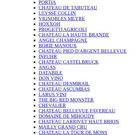
PORTIA
CHATEAU DE TABUTEAU
ULYSSE COLLIN
VIGNOBLES MEYRE
HOXXOH
PROGETTI AGRICOLI
CHATEAU LA HAUTE BRANDE
ANGEL CHAMPAGNE
BORIE MANOUX
CHATEAU PIED D'ARGENT BELLEVUE
INFUHR
CHATEAU CASTELBRUCK
ANGAS
DATABILE
DON VINO
CHATEAU DESMIRAIL
CHATEAU ASCUMBAS
LARUS VINI
THE BIG RED MONSTER
CHEVALIER
CHATEAU BELLEVUE FAVEREAU
DOMAINE DE MIHOUDY
CHATEAU LARRIVET HAUT BRION
MAILLY GRAND CRU
CHATEAU LA TOUR DE MONS