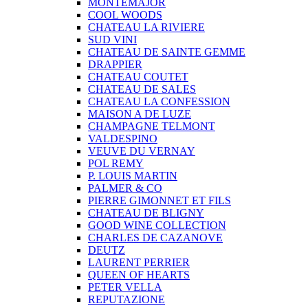
MONTEMAJOR
COOL WOODS
CHATEAU LA RIVIERE
SUD VINI
CHATEAU DE SAINTE GEMME
DRAPPIER
CHATEAU COUTET
CHATEAU DE SALES
CHATEAU LA CONFESSION
MAISON A DE LUZE
CHAMPAGNE TELMONT
VALDESPINO
VEUVE DU VERNAY
POL REMY
P. LOUIS MARTIN
PALMER & CO
PIERRE GIMONNET ET FILS
CHATEAU DE BLIGNY
GOOD WINE COLLECTION
CHARLES DE CAZANOVE
DEUTZ
LAURENT PERRIER
QUEEN OF HEARTS
PETER VELLA
REPUTAZIONE