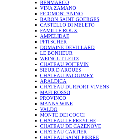
BENMARCO
VINA ZAMANO
FICOMONTANINO
BARON SAINT GOERGES
CASTELLO DI MELETO
FAMILLE ROUX
AMPELIDAE
PFITSCHER
DOMAINE DEVILLARD
LE BONHEUR
WEINGUT LEITZ
CHATEAU POITEVIN
SIEUR D'ARQUES
CHATEAU PALOUMEY
ARALDICA
CHATEAU DURFORT VIVENS
MAFI ROSSO
PROVINCO
MANNS WINE
VALDO
MONTE DEI COCCI
CHATEAU LE FREYCHE
CHATEAU DE CAZENOVE
CHATEAU CARTIER
CHATEAU SAINT PIERRE