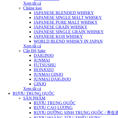
Xem tất cả
Chủng loại
JAPANESE BLENDED WHISKY
JAPANESE SINGLE MALT WHISKY
JAPANESE PURE MALT WHISKY
JAPANESE GRAIN WHISKY
JAPANESE SINGLE GRAIN WHISKY
JAPANESE KOJI WHISKY
WORLD BLEND WHISKY IN JAPAN
Xem tất cả
Cấp Độ Sake
DAIGINJO
JUNMAI
FUTSUSHU
HONJOZO
JUNMAI GINJO
JUNMAI DAIGINJO
GINJO
Xem tất cả
RƯỢU TRUNG QUỐC
SẢN PHẨM
RƯỢU TRUNG QUỐC
RƯỢU CAO LƯƠNG
RƯỢU DƯỠNG SINH TRUNG QUỐC / 养生酒 / 
RƯỢU HOÀNG TỬU/ THIỆU HƯNG