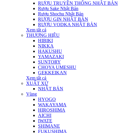
RƯỢU TRUYỀN THỐNG NHẬT BẢN
Rượu Sake Nhật Bản
Rượu Shochu Nhật Bản
RƯỢU GIN NHẬT BẢN
RƯỢU VODKA NHẬT BẢN
Xem tất cả
THƯƠNG HIỆU
HIBIKI
NIKKA
HAKUSHU
YAMAZAKI
SUNTORY
CHOYA UMESHU
GEKKEIKAN
Xem tất cả
XUẤT XỨ
NHẬT BẢN
Vùng
HYOGO
WAKAYAMA
HIROSHIMA
AICHI
IWATE
SHIMANE
FUKUSHIMA