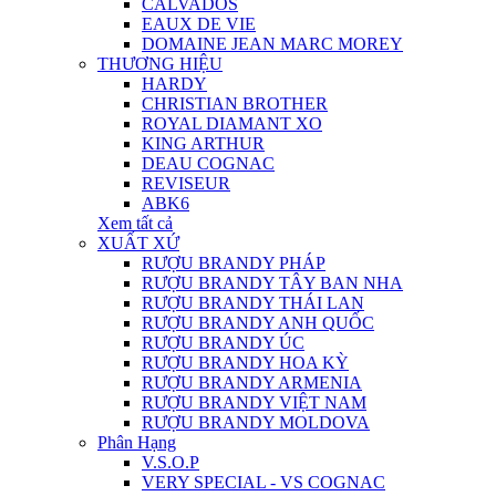
CALVADOS
EAUX DE VIE
DOMAINE JEAN MARC MOREY
THƯƠNG HIỆU
HARDY
CHRISTIAN BROTHER
ROYAL DIAMANT XO
KING ARTHUR
DEAU COGNAC
REVISEUR
ABK6
Xem tất cả
XUẤT XỨ
RƯỢU BRANDY PHÁP
RƯỢU BRANDY TÂY BAN NHA
RƯỢU BRANDY THÁI LAN
RƯỢU BRANDY ANH QUỐC
RƯỢU BRANDY ÚC
RƯỢU BRANDY HOA KỲ
RƯỢU BRANDY ARMENIA
RƯỢU BRANDY VIỆT NAM
RƯỢU BRANDY MOLDOVA
Phân Hạng
V.S.O.P
VERY SPECIAL - VS COGNAC