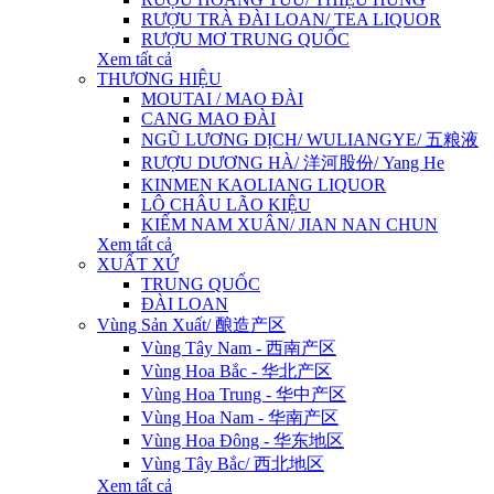
RƯỢU TRÀ ĐÀI LOAN/ TEA LIQUOR
RƯỢU MƠ TRUNG QUỐC
Xem tất cả
THƯƠNG HIỆU
MOUTAI / MAO ĐÀI
CANG MAO ĐÀI
NGŨ LƯƠNG DỊCH/ WULIANGYE/ 五粮液
RƯỢU DƯƠNG HÀ/ 洋河股份/ Yang He
KINMEN KAOLIANG LIQUOR
LÔ CHÂU LÃO KIỆU
KIẾM NAM XUÂN/ JIAN NAN CHUN
Xem tất cả
XUẤT XỨ
TRUNG QUỐC
ĐÀI LOAN
Vùng Sản Xuất/ 酿造产区
Vùng Tây Nam - 西南产区
Vùng Hoa Bắc - 华北产区
Vùng Hoa Trung - 华中产区
Vùng Hoa Nam - 华南产区
Vùng Hoa Đông - 华东地区
Vùng Tây Bắc/ 西北地区
Xem tất cả