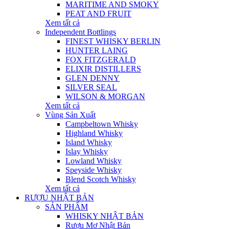
MARITIME AND SMOKY
PEAT AND FRUIT
Xem tất cả
Independent Bottlings
FINEST WHISKY BERLIN
HUNTER LAING
FOX FITZGERALD
ELIXIR DISTILLERS
GLEN DENNY
SILVER SEAL
WILSON & MORGAN
Xem tất cả
Vùng Sản Xuất
Campbeltown Whisky
Highland Whisky
Island Whisky
Islay Whisky
Lowland Whisky
Speyside Whisky
Blend Scotch Whisky
Xem tất cả
RƯỢU NHẬT BẢN
SẢN PHẨM
WHISKY NHẬT BẢN
Rượu Mơ Nhật Bản