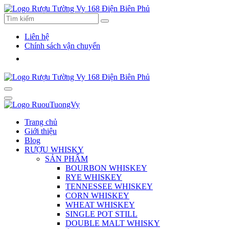
Liên hệ
Chính sách vận chuyển
Trang chủ
Giới thiệu
Blog
RƯỢU WHISKY
SẢN PHẨM
BOURBON WHISKEY
RYE WHISKEY
TENNESSEE WHISKEY
CORN WHISKEY
WHEAT WHISKEY
SINGLE POT STILL
DOUBLE MALT WHISKY