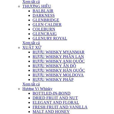
Xem tất cả
THƯƠNG HIỆU
BALBLAIR
DARKNESS
GLENBRIDGE
GLEN CALDER
COLEBURN
GLENCRAIG
GLENURY ROYAL
Xem tất cả
XUẤT XỨ
RƯỢU WHISKY MYANMAR
RƯỢU WHISKY PHẦN LAN
RƯỢU WHISKY ANH QUỐC
RƯỢU WHISKY ẤN ĐỘ
RƯỢU WHISKY HÀN QUỐC
RƯỢU WHISKY MOLDOVA
RƯỢU WHISKY PHÁP
Xem tất cả
Hương Vị Whisky
BOTTLED-IN-BOND
DRIED FRUIT AND NUT
ELEGANT AND FLORAL
FRESH FRUIT AND VANILLA
MALT AND HONEY