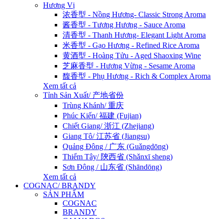
Hương Vị
浓香型 - Nồng Hương- Classic Strong Aroma
酱香型 - Tương Hương - Sauce Aroma
清香型 - Thanh Hương- Elegant Light Aroma
米香型 - Gạo Hương - Refined Rice Aroma
黄酒型 - Hoàng Tửu - Aged Shaoxing Wine
芝麻香型 - Hương Vừng - Sesame Aroma
馥香型 - Phụ Hương - Rich & Complex Aroma
Xem tất cả
Tỉnh Sản Xuất/ 产地省份
Trùng Khánh/ 重庆
Phúc Kiến/ 福建 (Fujian)
Chiết Giang/ 浙江 (Zhejiang)
Giang Tô/ 江苏省 (Jiangsu)
Quảng Đông / 广东 (Guǎngdōng)
Thiểm Tây/ 陝西省 (Shǎnxī sheng)
Sơn Đông / 山东省 (Shāndōng)
Xem tất cả
COGNAC/ BRANDY
SẢN PHẨM
COGNAC
BRANDY