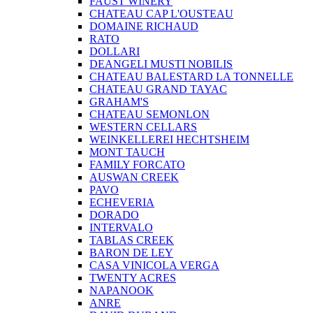
FAUST WINERY
CHATEAU CAP L'OUSTEAU
DOMAINE RICHAUD
RATO
DOLLARI
DEANGELI MUSTI NOBILIS
CHATEAU BALESTARD LA TONNELLE
CHATEAU GRAND TAYAC
GRAHAM'S
CHATEAU SEMONLON
WESTERN CELLARS
WEINKELLEREI HECHTSHEIM
MONT TAUCH
FAMILY FORCATO
AUSWAN CREEK
PAVO
ECHEVERIA
DORADO
INTERVALO
TABLAS CREEK
BARON DE LEY
CASA VINICOLA VERGA
TWENTY ACRES
NAPANOOK
ANRE