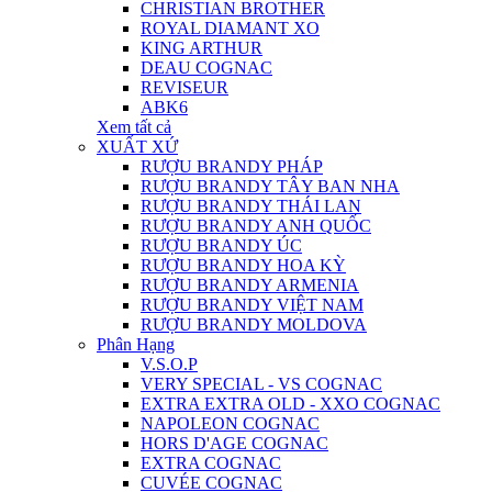
CHRISTIAN BROTHER
ROYAL DIAMANT XO
KING ARTHUR
DEAU COGNAC
REVISEUR
ABK6
Xem tất cả
XUẤT XỨ
RƯỢU BRANDY PHÁP
RƯỢU BRANDY TÂY BAN NHA
RƯỢU BRANDY THÁI LAN
RƯỢU BRANDY ANH QUỐC
RƯỢU BRANDY ÚC
RƯỢU BRANDY HOA KỲ
RƯỢU BRANDY ARMENIA
RƯỢU BRANDY VIỆT NAM
RƯỢU BRANDY MOLDOVA
Phân Hạng
V.S.O.P
VERY SPECIAL - VS COGNAC
EXTRA EXTRA OLD - XXO COGNAC
NAPOLEON COGNAC
HORS D'AGE COGNAC
EXTRA COGNAC
CUVÉE COGNAC