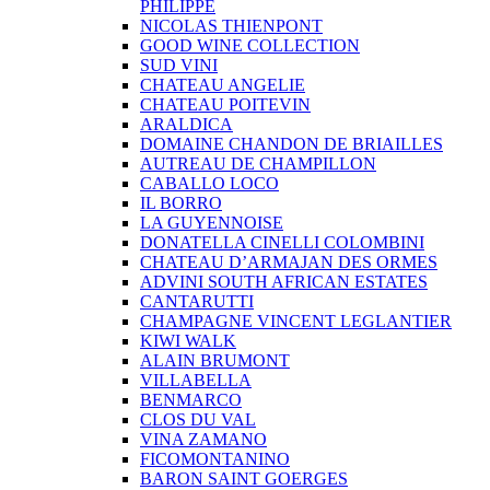
PHILIPPE
NICOLAS THIENPONT
GOOD WINE COLLECTION
SUD VINI
CHATEAU ANGELIE
CHATEAU POITEVIN
ARALDICA
DOMAINE CHANDON DE BRIAILLES
AUTREAU DE CHAMPILLON
CABALLO LOCO
IL BORRO
LA GUYENNOISE
DONATELLA CINELLI COLOMBINI
CHATEAU D’ARMAJAN DES ORMES
ADVINI SOUTH AFRICAN ESTATES
CANTARUTTI
CHAMPAGNE VINCENT LEGLANTIER
KIWI WALK
ALAIN BRUMONT
VILLABELLA
BENMARCO
CLOS DU VAL
VINA ZAMANO
FICOMONTANINO
BARON SAINT GOERGES