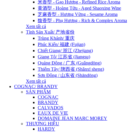
米香型 - Gạo Hương - Refined Rice Aroma
黄酒型 - Hoàng Tửu - Aged Shaoxing Wine
芝麻香型 - Hương Vừng - Sesame Aroma
馥香型 - Phụ Hương - Rich & Complex Aroma
Xem tất cả
Tỉnh Sản Xuất/ 产地省份
Trùng Khánh/ 重庆
Phúc Kiến/ 福建 (Fujian)
Chiết Giang/ 浙江 (Zhejiang)
Giang Tô/ 江苏省 (Jiangsu)
Quảng Đông / 广东 (Guǎngdōng)
Thiểm Tây/ 陝西省 (Shǎnxī sheng)
Sơn Đông / 山东省 (Shāndōng)
Xem tất cả
COGNAC/ BRANDY
SẢN PHẨM
COGNAC
BRANDY
CALVADOS
EAUX DE VIE
DOMAINE JEAN MARC MOREY
THƯƠNG HIỆU
HARDY