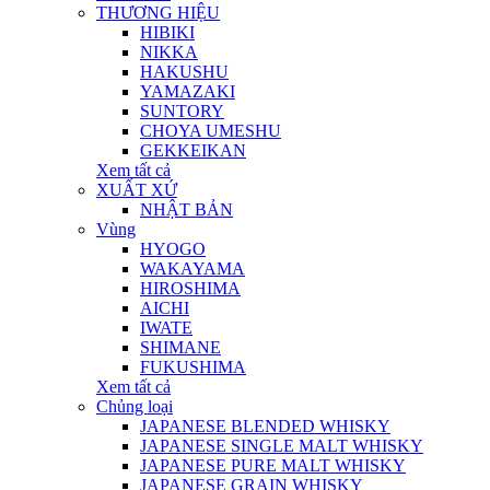
THƯƠNG HIỆU
HIBIKI
NIKKA
HAKUSHU
YAMAZAKI
SUNTORY
CHOYA UMESHU
GEKKEIKAN
Xem tất cả
XUẤT XỨ
NHẬT BẢN
Vùng
HYOGO
WAKAYAMA
HIROSHIMA
AICHI
IWATE
SHIMANE
FUKUSHIMA
Xem tất cả
Chủng loại
JAPANESE BLENDED WHISKY
JAPANESE SINGLE MALT WHISKY
JAPANESE PURE MALT WHISKY
JAPANESE GRAIN WHISKY