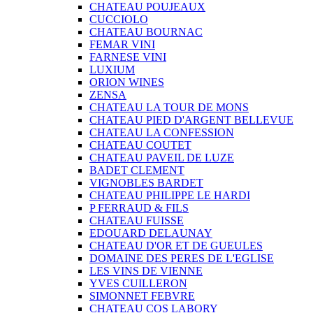
CHATEAU POUJEAUX
CUCCIOLO
CHATEAU BOURNAC
FEMAR VINI
FARNESE VINI
LUXIUM
ORION WINES
ZENSA
CHATEAU LA TOUR DE MONS
CHATEAU PIED D'ARGENT BELLEVUE
CHATEAU LA CONFESSION
CHATEAU COUTET
CHATEAU PAVEIL DE LUZE
BADET CLEMENT
VIGNOBLES BARDET
CHATEAU PHILIPPE LE HARDI
P FERRAUD & FILS
CHATEAU FUISSE
EDOUARD DELAUNAY
CHATEAU D'OR ET DE GUEULES
DOMAINE DES PERES DE L'EGLISE
LES VINS DE VIENNE
YVES CUILLERON
SIMONNET FEBVRE
CHATEAU COS LABORY