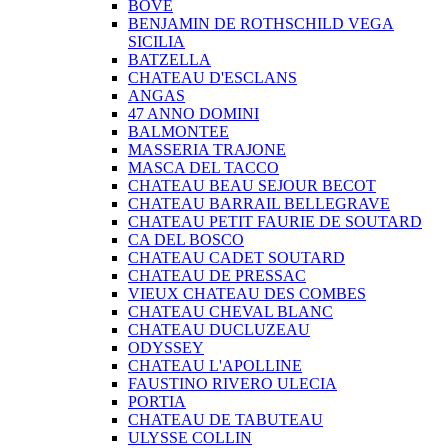
BOVE
BENJAMIN DE ROTHSCHILD VEGA
SICILIA
BATZELLA
CHATEAU D'ESCLANS
ANGAS
47 ANNO DOMINI
BALMONTEE
MASSERIA TRAJONE
MASCA DEL TACCO
CHATEAU BEAU SEJOUR BECOT
CHATEAU BARRAIL BELLEGRAVE
CHATEAU PETIT FAURIE DE SOUTARD
CA DEL BOSCO
CHATEAU CADET SOUTARD
CHATEAU DE PRESSAC
VIEUX CHATEAU DES COMBES
CHATEAU CHEVAL BLANC
CHATEAU DUCLUZEAU
ODYSSEY
CHATEAU L'APOLLINE
FAUSTINO RIVERO ULECIA
PORTIA
CHATEAU DE TABUTEAU
ULYSSE COLLIN