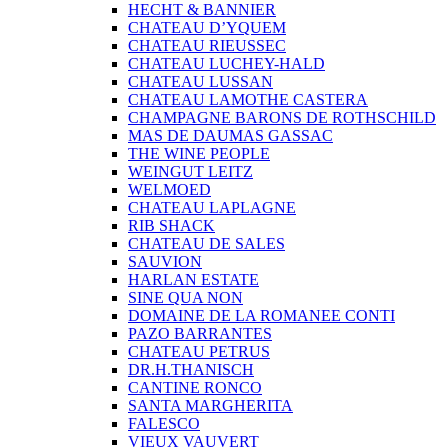
HECHT & BANNIER
CHATEAU D’YQUEM
CHATEAU RIEUSSEC
CHATEAU LUCHEY-HALD
CHATEAU LUSSAN
CHATEAU LAMOTHE CASTERA
CHAMPAGNE BARONS DE ROTHSCHILD
MAS DE DAUMAS GASSAC
THE WINE PEOPLE
WEINGUT LEITZ
WELMOED
CHATEAU LAPLAGNE
RIB SHACK
CHATEAU DE SALES
SAUVION
HARLAN ESTATE
SINE QUA NON
DOMAINE DE LA ROMANEE CONTI
PAZO BARRANTES
CHATEAU PETRUS
DR.H.THANISCH
CANTINE RONCO
SANTA MARGHERITA
FALESCO
VIEUX VAUVERT