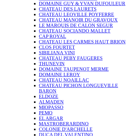
DOMAINE GUY & YVAN DUFOULEUR
CHATEAU DES LAURETS
CHATEAU LEOVILLE POYFERRE
CHATEAU MANOIR DU GRAVOUX
LE MARQUIS DE CALON SEGUR
CHATEAU SOCIANDO MALLET
CAP ROYAL
CHATEAU LES CARMES HAUT BRION
CLOS FOURTET
SIBILIANA VINI
CHATEAU PEBY FAUGERES
THUNEVIN
DOMAINE TAUPENOT MERME
DOMAINE LEROY
CHATEAU NOAILLAC
CHATEAU PICHON LONGUEVILLE
BARON
ELDOZE
ALMADEN
MIOPASSO
PEMO
EL ARGAR
MASTROBERARDINO
COLONIE D'ARCHELLE
DUCA DEL VALENTINO