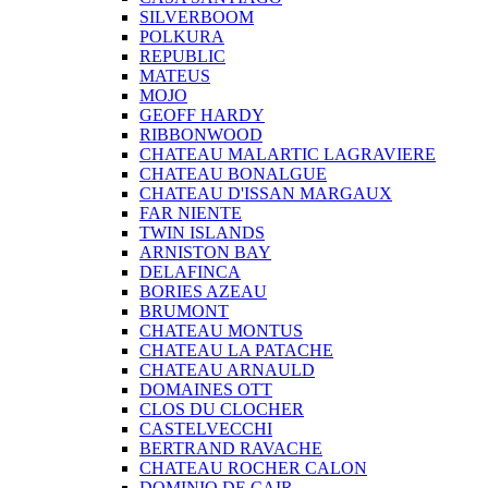
SILVERBOOM
POLKURA
REPUBLIC
MATEUS
MOJO
GEOFF HARDY
RIBBONWOOD
CHATEAU MALARTIC LAGRAVIERE
CHATEAU BONALGUE
CHATEAU D'ISSAN MARGAUX
FAR NIENTE
TWIN ISLANDS
ARNISTON BAY
DELAFINCA
BORIES AZEAU
BRUMONT
CHATEAU MONTUS
CHATEAU LA PATACHE
CHATEAU ARNAULD
DOMAINES OTT
CLOS DU CLOCHER
CASTELVECCHI
BERTRAND RAVACHE
CHATEAU ROCHER CALON
DOMINIO DE CAIR