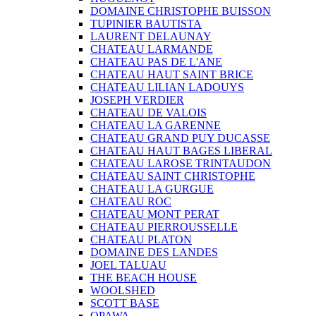
DOMAINE CHRISTOPHE BUISSON
TUPINIER BAUTISTA
LAURENT DELAUNAY
CHATEAU LARMANDE
CHATEAU PAS DE L'ANE
CHATEAU HAUT SAINT BRICE
CHATEAU LILIAN LADOUYS
JOSEPH VERDIER
CHATEAU DE VALOIS
CHATEAU LA GARENNE
CHATEAU GRAND PUY DUCASSE
CHATEAU HAUT BAGES LIBERAL
CHATEAU LAROSE TRINTAUDON
CHATEAU SAINT CHRISTOPHE
CHATEAU LA GURGUE
CHATEAU ROC
CHATEAU MONT PERAT
CHATEAU PIERROUSSELLE
CHATEAU PLATON
DOMAINE DES LANDES
JOEL TALUAU
THE BEACH HOUSE
WOOLSHED
SCOTT BASE
OPAWA