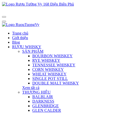
Trang chủ
Giới thiệu
Blog
RƯỢU WHISKY
SẢN PHẨM
BOURBON WHISKEY
RYE WHISKEY
TENNESSEE WHISKEY
CORN WHISKEY
WHEAT WHISKEY
SINGLE POT STILL
DOUBLE MALT WHISKY
Xem tất cả
THƯƠNG HIỆU
BALBLAIR
DARKNESS
GLENBRIDGE
GLEN CALDER