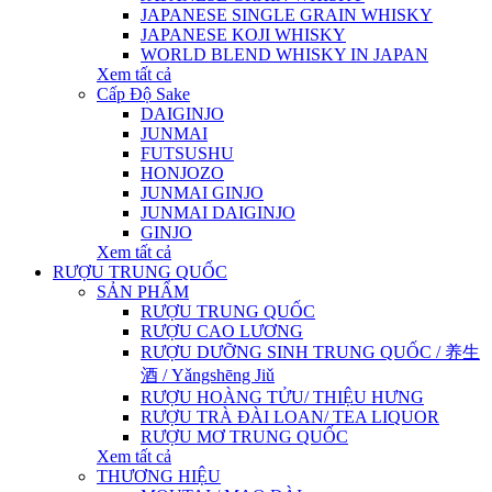
JAPANESE SINGLE GRAIN WHISKY
JAPANESE KOJI WHISKY
WORLD BLEND WHISKY IN JAPAN
Xem tất cả
Cấp Độ Sake
DAIGINJO
JUNMAI
FUTSUSHU
HONJOZO
JUNMAI GINJO
JUNMAI DAIGINJO
GINJO
Xem tất cả
RƯỢU TRUNG QUỐC
SẢN PHẨM
RƯỢU TRUNG QUỐC
RƯỢU CAO LƯƠNG
RƯỢU DƯỠNG SINH TRUNG QUỐC / 养生
酒 / Yǎngshēng Jiǔ
RƯỢU HOÀNG TỬU/ THIỆU HƯNG
RƯỢU TRÀ ĐÀI LOAN/ TEA LIQUOR
RƯỢU MƠ TRUNG QUỐC
Xem tất cả
THƯƠNG HIỆU