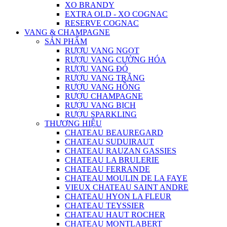
XO BRANDY
EXTRA OLD - XO COGNAC
RESERVE COGNAC
VANG & CHAMPAGNE
SẢN PHẨM
RƯỢU VANG NGỌT
RƯỢU VANG CƯỜNG HÓA
RƯỢU VANG ĐỎ
RƯỢU VANG TRẮNG
RƯỢU VANG HỒNG
RƯỢU CHAMPAGNE
RƯỢU VANG BỊCH
RƯỢU SPARKLING
THƯƠNG HIỆU
CHATEAU BEAUREGARD
CHATEAU SUDUIRAUT
CHATEAU RAUZAN GASSIES
CHATEAU LA BRULERIE
CHATEAU FERRANDE
CHATEAU MOULIN DE LA FAYE
VIEUX CHATEAU SAINT ANDRE
CHATEAU HYON LA FLEUR
CHATEAU TEYSSIER
CHATEAU HAUT ROCHER
CHATEAU MONTLABERT