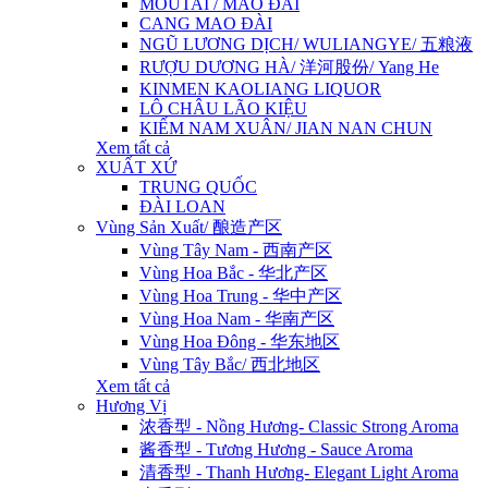
MOUTAI / MAO ĐÀI
CANG MAO ĐÀI
NGŨ LƯƠNG DỊCH/ WULIANGYE/ 五粮液
RƯỢU DƯƠNG HÀ/ 洋河股份/ Yang He
KINMEN KAOLIANG LIQUOR
LÔ CHÂU LÃO KIỆU
KIẾM NAM XUÂN/ JIAN NAN CHUN
Xem tất cả
XUẤT XỨ
TRUNG QUỐC
ĐÀI LOAN
Vùng Sản Xuất/ 酿造产区
Vùng Tây Nam - 西南产区
Vùng Hoa Bắc - 华北产区
Vùng Hoa Trung - 华中产区
Vùng Hoa Nam - 华南产区
Vùng Hoa Đông - 华东地区
Vùng Tây Bắc/ 西北地区
Xem tất cả
Hương Vị
浓香型 - Nồng Hương- Classic Strong Aroma
酱香型 - Tương Hương - Sauce Aroma
清香型 - Thanh Hương- Elegant Light Aroma