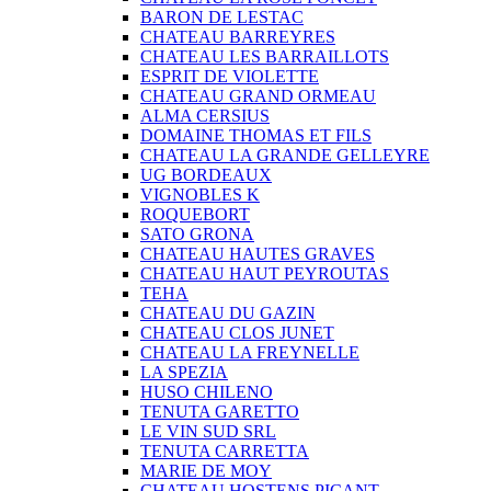
BARON DE LESTAC
CHATEAU BARREYRES
CHATEAU LES BARRAILLOTS
ESPRIT DE VIOLETTE
CHATEAU GRAND ORMEAU
ALMA CERSIUS
DOMAINE THOMAS ET FILS
CHATEAU LA GRANDE GELLEYRE
UG BORDEAUX
VIGNOBLES K
ROQUEBORT
SATO GRONA
CHATEAU HAUTES GRAVES
CHATEAU HAUT PEYROUTAS
TEHA
CHATEAU DU GAZIN
CHATEAU CLOS JUNET
CHATEAU LA FREYNELLE
LA SPEZIA
HUSO CHILENO
TENUTA GARETTO
LE VIN SUD SRL
TENUTA CARRETTA
MARIE DE MOY
CHATEAU HOSTENS PICANT