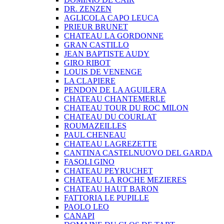
DR. ZENZEN
AGLICOLA CAPO LEUCA
PRIEUR BRUNET
CHATEAU LA GORDONNE
GRAN CASTILLO
JEAN BAPTISTE AUDY
GIRO RIBOT
LOUIS DE VENENGE
LA CLAPIERE
PENDON DE LA AGUILERA
CHATEAU CHANTEMERLE
CHATEAU TOUR DU ROC MILON
CHATEAU DU COURLAT
ROUMAZEILLES
PAUL CHENEAU
CHATEAU LAGREZETTE
CANTINA CASTELNUOVO DEL GARDA
FASOLI GINO
CHATEAU PEYRUCHET
CHATEAU LA ROCHE MEZIERES
CHATEAU HAUT BARON
FATTORIA LE PUPILLE
PAOLO LEO
CANAPI