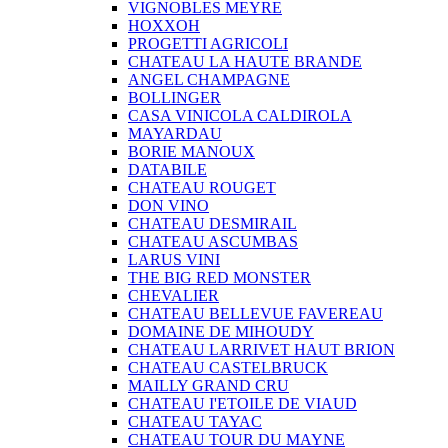
VIGNOBLES MEYRE
HOXXOH
PROGETTI AGRICOLI
CHATEAU LA HAUTE BRANDE
ANGEL CHAMPAGNE
BOLLINGER
CASA VINICOLA CALDIROLA
MAYARDAU
BORIE MANOUX
DATABILE
CHATEAU ROUGET
DON VINO
CHATEAU DESMIRAIL
CHATEAU ASCUMBAS
LARUS VINI
THE BIG RED MONSTER
CHEVALIER
CHATEAU BELLEVUE FAVEREAU
DOMAINE DE MIHOUDY
CHATEAU LARRIVET HAUT BRION
CHATEAU CASTELBRUCK
MAILLY GRAND CRU
CHATEAU I'ETOILE DE VIAUD
CHATEAU TAYAC
CHATEAU TOUR DU MAYNE