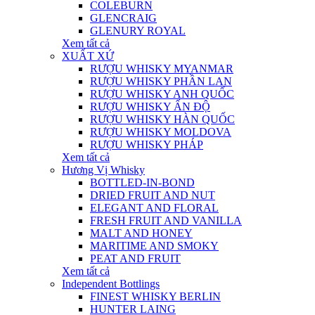
COLEBURN
GLENCRAIG
GLENURY ROYAL
Xem tất cả
XUẤT XỨ
RƯỢU WHISKY MYANMAR
RƯỢU WHISKY PHẦN LAN
RƯỢU WHISKY ANH QUỐC
RƯỢU WHISKY ẤN ĐỘ
RƯỢU WHISKY HÀN QUỐC
RƯỢU WHISKY MOLDOVA
RƯỢU WHISKY PHÁP
Xem tất cả
Hương Vị Whisky
BOTTLED-IN-BOND
DRIED FRUIT AND NUT
ELEGANT AND FLORAL
FRESH FRUIT AND VANILLA
MALT AND HONEY
MARITIME AND SMOKY
PEAT AND FRUIT
Xem tất cả
Independent Bottlings
FINEST WHISKY BERLIN
HUNTER LAING