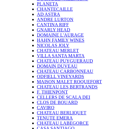
PLANETA
CHANTECAILLE
AD ASTRA
ANDRE LURTON
CANTINA RIFF
GNARLY HEAD
DOMAINE L'AURAGE
HAHN FAMILY WINES
NICOLAS JOLY
CHATEAU MERLET
VILLA SANTA MARTA
CHATEAU PUYGUERAUD
DOMAIN DUVEAU
CHATEAU CARBONNEAU
ODFIELL VINEYARDS
MAISON MALET ROQUEFORT
CHATEAU LES BERTRANDS
F. THIENPONT
CELLERS DE SCALA DEI
CLOS DE BOUARD
CAVIRO
CHATEAU BERLIQUET
TENUTE EMERA
CHATEAU LABEGORCE
CASA SANTIAGO