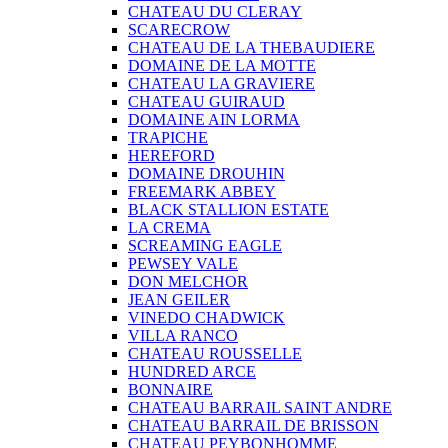
CHATEAU DU CLERAY
SCARECROW
CHATEAU DE LA THEBAUDIERE
DOMAINE DE LA MOTTE
CHATEAU LA GRAVIERE
CHATEAU GUIRAUD
DOMAINE AIN LORMA
TRAPICHE
HEREFORD
DOMAINE DROUHIN
FREEMARK ABBEY
BLACK STALLION ESTATE
LA CREMA
SCREAMING EAGLE
PEWSEY VALE
DON MELCHOR
JEAN GEILER
VINEDO CHADWICK
VILLA RANCO
CHATEAU ROUSSELLE
HUNDRED ARCE
BONNAIRE
CHATEAU BARRAIL SAINT ANDRE
CHATEAU BARRAIL DE BRISSON
CHATEAU PEYBONHOMME