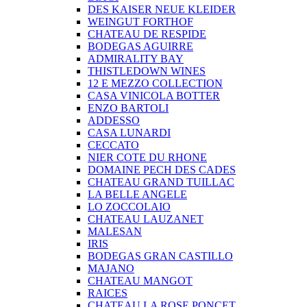
DES KAISER NEUE KLEIDER
WEINGUT FORTHOF
CHATEAU DE RESPIDE
BODEGAS AGUIRRE
ADMIRALITY BAY
THISTLEDOWN WINES
12 E MEZZO COLLECTION
CASA VINICOLA BOTTER
ENZO BARTOLI
ADDESSO
CASA LUNARDI
CECCATO
NIER COTE DU RHONE
DOMAINE PECH DES CADES
CHATEAU GRAND TUILLAC
LA BELLE ANGELE
LO ZOCCOLAIO
CHATEAU LAUZANET
MALESAN
IRIS
BODEGAS GRAN CASTILLO
MAJANO
CHATEAU MANGOT
RAICES
CHATEAU LA ROSE PONCET