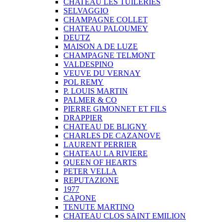
CHATEAU LES TUILERIES
SELVAGGIO
CHAMPAGNE COLLET
CHATEAU PALOUMEY
DEUTZ
MAISON A DE LUZE
CHAMPAGNE TELMONT
VALDESPINO
VEUVE DU VERNAY
POL REMY
P. LOUIS MARTIN
PALMER & CO
PIERRE GIMONNET ET FILS
DRAPPIER
CHATEAU DE BLIGNY
CHARLES DE CAZANOVE
LAURENT PERRIER
CHATEAU LA RIVIERE
QUEEN OF HEARTS
PETER VELLA
REPUTAZIONE
1977
CAPONE
TENUTE MARTINO
CHATEAU CLOS SAINT EMILION