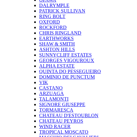
DALRYMPLE
PATRICK SULLIVAN
RING BOLT
OXFORD
ROCKFORD
CHRIS RINGLAND
EARTHWORKS
SHAW & SMITH
ASHTON HILLS
SUNNYCLIFF ESTATES
GEORGES VIGOUROUX
ALPHA ESTATE
QUINTA DO PESSEGUEIRO
DOMINIO DE PUNCTUM
VIK
CASTANO
ARZUAGA
TALAMONTI
SIGNORE GIUSEPPE
TORMARESCA
CHATEAU D'ESTOUBLON
CHATEAU PEYROS
WIND RACER
TROPICAL MOSCATO