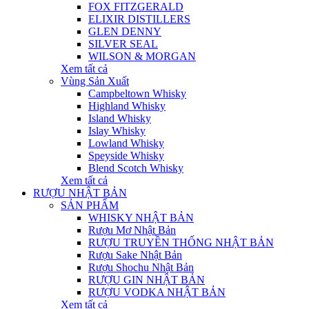
FOX FITZGERALD
ELIXIR DISTILLERS
GLEN DENNY
SILVER SEAL
WILSON & MORGAN
Xem tất cả
Vùng Sản Xuất
Campbeltown Whisky
Highland Whisky
Island Whisky
Islay Whisky
Lowland Whisky
Speyside Whisky
Blend Scotch Whisky
Xem tất cả
RƯỢU NHẬT BẢN
SẢN PHẨM
WHISKY NHẬT BẢN
Rượu Mơ Nhật Bản
RƯỢU TRUYỀN THỐNG NHẬT BẢN
Rượu Sake Nhật Bản
Rượu Shochu Nhật Bản
RƯỢU GIN NHẬT BẢN
RƯỢU VODKA NHẬT BẢN
Xem tất cả