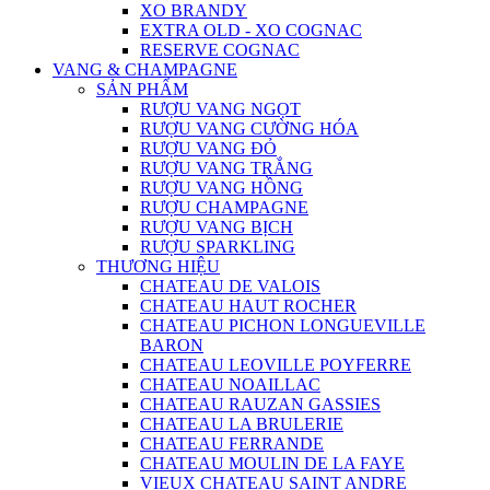
XO BRANDY
EXTRA OLD - XO COGNAC
RESERVE COGNAC
VANG & CHAMPAGNE
SẢN PHẨM
RƯỢU VANG NGỌT
RƯỢU VANG CƯỜNG HÓA
RƯỢU VANG ĐỎ
RƯỢU VANG TRẮNG
RƯỢU VANG HỒNG
RƯỢU CHAMPAGNE
RƯỢU VANG BỊCH
RƯỢU SPARKLING
THƯƠNG HIỆU
CHATEAU DE VALOIS
CHATEAU HAUT ROCHER
CHATEAU PICHON LONGUEVILLE
BARON
CHATEAU LEOVILLE POYFERRE
CHATEAU NOAILLAC
CHATEAU RAUZAN GASSIES
CHATEAU LA BRULERIE
CHATEAU FERRANDE
CHATEAU MOULIN DE LA FAYE
VIEUX CHATEAU SAINT ANDRE