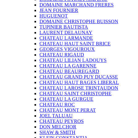
DOMAINE MARCHAND FRERES
JEAN FOURNIER
HUGUENOT
DOMAINE CHRISTOPHE BUISSON
TUPINIER BAUTISTA
LAURENT DELAUNAY
CHATEAU LARMANDE
CHATEAU HAUT SAINT BRICE
GEORGES VIGOUROUX
CHATEAU RIGAUD
CHATEAU LILIAN LADOUYS
CHATEAU LA GARENNE
CHATEAU BEAUREGARD
CHATEAU GRAND PUY DUCASSE
CHATEAU HAUT BAGES LIBERAL
CHATEAU LAROSE TRINTAUDON
CHATEAU SAINT CHRISTOPHE
CHATEAU LA GURGUE
CHATEAU ROC
CHATEAU MONT PERAT
JOEL TALUAU
CHATEAU PEYROS
DON MELCHOR
SHAW & SMITH
KLEIN CONSTANTIA