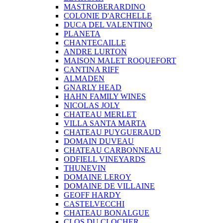
MASTROBERARDINO
COLONIE D'ARCHELLE
DUCA DEL VALENTINO
PLANETA
CHANTECAILLE
ANDRE LURTON
MAISON MALET ROQUEFORT
CANTINA RIFF
ALMADEN
GNARLY HEAD
HAHN FAMILY WINES
NICOLAS JOLY
CHATEAU MERLET
VILLA SANTA MARTA
CHATEAU PUYGUERAUD
DOMAIN DUVEAU
CHATEAU CARBONNEAU
ODFIELL VINEYARDS
THUNEVIN
DOMAINE LEROY
DOMAINE DE VILLAINE
GEOFF HARDY
CASTELVECCHI
CHATEAU BONALGUE
CLOS DU CLOCHER