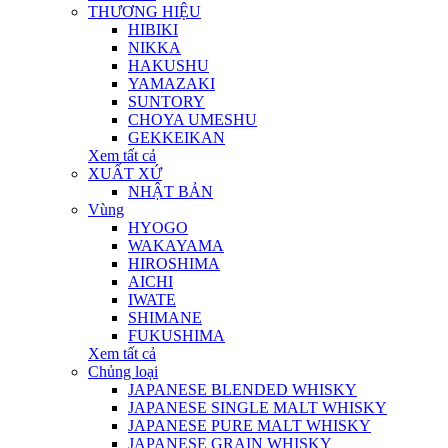
THƯƠNG HIỆU
HIBIKI
NIKKA
HAKUSHU
YAMAZAKI
SUNTORY
CHOYA UMESHU
GEKKEIKAN
Xem tất cả
XUẤT XỨ
NHẬT BẢN
Vùng
HYOGO
WAKAYAMA
HIROSHIMA
AICHI
IWATE
SHIMANE
FUKUSHIMA
Xem tất cả
Chủng loại
JAPANESE BLENDED WHISKY
JAPANESE SINGLE MALT WHISKY
JAPANESE PURE MALT WHISKY
JAPANESE GRAIN WHISKY