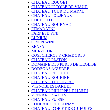
CHATEAU ROUGET
CHATEAU I'ETOILE DE VIAUD
CHATEAU TOUR DU MAYNE
CHATEAU POUJEAUX
CUCCIOLO
CHATEAU BOURNAC
FEMAR VINI
FARNESE VINI
LUXIUM
ORION WINES
ZENSA
MURVIEDRO
COSECHEROS Y CRIADORES
CHATEAU PLATON
DOMAINE DES PERES DE L'EGLISE
BODEGAS AGUIRRE
CHATEAU PIGOUDET
CHATEAU ROUBINE
CHATEAU TOUTIGEAC
VIGNOBLES BARDET
CHATEAU PHILIPPE LE HARDI
P FERRAUD & FILS
CHATEAU FUISSE
EDOUARD DELAUNAY
CHATEAU D'OR ET DE GUEULES