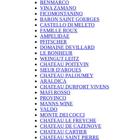
BENMARCO
VINA ZAMANO
FICOMONTANINO
BARON SAINT GOERGES
CASTELLO DI MELETO
FAMILLE ROUX
AMPELIDAE
PFITSCHER
DOMAINE DEVILLARD
LE BONHEUR
WEINGUT LEITZ
CHATEAU POITEVIN
SIEUR D'ARQUES
CHATEAU PALOUMEY
ARALDICA
CHATEAU DURFORT VIVENS
MAFI ROSSO
PROVINCO
MANNS WINE
VALDO
MONTE DEI COCCI
CHATEAU LE FREYCHE
CHATEAU DE CAZENOVE
CHATEAU CARTIER
CHATEAU SAINT PIERRE