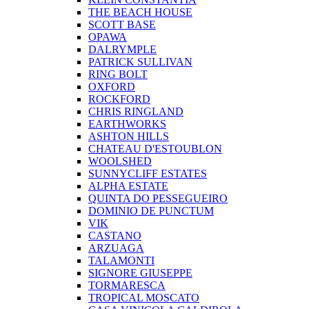
THE BEACH HOUSE
SCOTT BASE
OPAWA
DALRYMPLE
PATRICK SULLIVAN
RING BOLT
OXFORD
ROCKFORD
CHRIS RINGLAND
EARTHWORKS
ASHTON HILLS
CHATEAU D'ESTOUBLON
WOOLSHED
SUNNYCLIFF ESTATES
ALPHA ESTATE
QUINTA DO PESSEGUEIRO
DOMINIO DE PUNCTUM
VIK
CASTANO
ARZUAGA
TALAMONTI
SIGNORE GIUSEPPE
TORMARESCA
TROPICAL MOSCATO