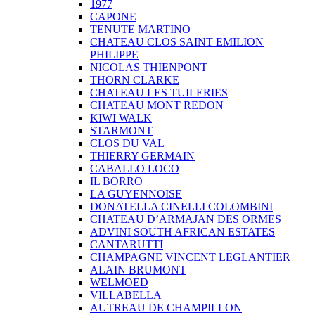
1977
CAPONE
TENUTE MARTINO
CHATEAU CLOS SAINT EMILION
PHILIPPE
NICOLAS THIENPONT
THORN CLARKE
CHATEAU LES TUILERIES
CHATEAU MONT REDON
KIWI WALK
STARMONT
CLOS DU VAL
THIERRY GERMAIN
CABALLO LOCO
IL BORRO
LA GUYENNOISE
DONATELLA CINELLI COLOMBINI
CHATEAU D’ARMAJAN DES ORMES
ADVINI SOUTH AFRICAN ESTATES
CANTARUTTI
CHAMPAGNE VINCENT LEGLANTIER
ALAIN BRUMONT
WELMOED
VILLABELLA
AUTREAU DE CHAMPILLON