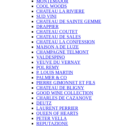
MONTEMAJOR
COOL WOODS
CHATEAU LA RIVIERE
SUD VINI
CHATEAU DE SAINTE GEMME
DRAPPIER
CHATEAU COUTET
CHATEAU DE SALES
CHATEAU LA CONFESSION
MAISON A DE LUZE
CHAMPAGNE TELMONT
VALDESPINO
VEUVE DU VERNAY
POL REMY
P. LOUIS MARTIN
PALMER & CO
PIERRE GIMONNET ET FILS
CHATEAU DE BLIGNY
GOOD WINE COLLECTION
CHARLES DE CAZANOVE
DEUTZ
LAURENT PERRIER
QUEEN OF HEARTS
PETER VELLA
REPUTAZIONE