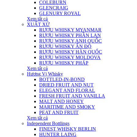
COLEBURN
GLENCRAIG
GLENURY ROYAL
Xem tất cả
XUẤT XỨ
RƯỢU WHISKY MYANMAR
RƯỢU WHISKY PHẦN LAN
RƯỢU WHISKY ANH QUỐC
RƯỢU WHISKY ẤN ĐỘ
RƯỢU WHISKY HÀN QUỐC
RƯỢU WHISKY MOLDOVA
RƯỢU WHISKY PHÁP
Xem tất cả
Hương Vị Whisky
BOTTLED-IN-BOND
DRIED FRUIT AND NUT
ELEGANT AND FLORAL
FRESH FRUIT AND VANILLA
MALT AND HONEY
MARITIME AND SMOKY
PEAT AND FRUIT
Xem tất cả
Independent Bottlings
FINEST WHISKY BERLIN
HUNTER LAING