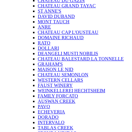
CHATEAU DU GAZIN
CHATEAU GRAND TAYAC
ST ANNE'S
DAVID DUBAND
MONT TAUCH
ANRE
CHATEAU CAP L'OUSTEAU
DOMAINE RICHAUD
RATO
DOLLARI
DEANGELI MUSTI NOBILIS
CHATEAU BALESTARD LA TONNELLE
GRAHAM'S
MAISON LE NID
CHATEAU SEMONLON
WESTERN CELLARS
FAUST WINERY
WEINKELLEREI HECHTSHEIM
FAMILY FORCATO
AUSWAN CREEK
PAVO
ECHEVERIA
DORADO
INTERVALO
TABLAS CREEK