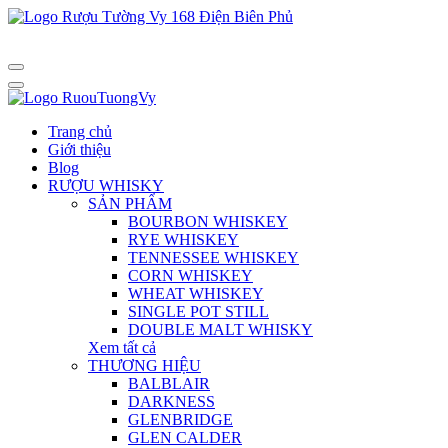
Trang chủ
Giới thiệu
Blog
RƯỢU WHISKY
SẢN PHẨM
BOURBON WHISKEY
RYE WHISKEY
TENNESSEE WHISKEY
CORN WHISKEY
WHEAT WHISKEY
SINGLE POT STILL
DOUBLE MALT WHISKY
Xem tất cả
THƯƠNG HIỆU
BALBLAIR
DARKNESS
GLENBRIDGE
GLEN CALDER