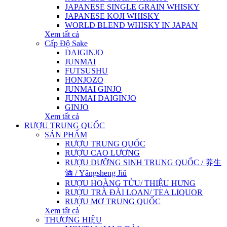
JAPANESE SINGLE GRAIN WHISKY
JAPANESE KOJI WHISKY
WORLD BLEND WHISKY IN JAPAN
Xem tất cả
Cấp Độ Sake
DAIGINJO
JUNMAI
FUTSUSHU
HONJOZO
JUNMAI GINJO
JUNMAI DAIGINJO
GINJO
Xem tất cả
RƯỢU TRUNG QUỐC
SẢN PHẨM
RƯỢU TRUNG QUỐC
RƯỢU CAO LƯƠNG
RƯỢU DƯỠNG SINH TRUNG QUỐC / 养生
酒 / Yǎngshēng Jiǔ
RƯỢU HOÀNG TỬU/ THIỆU HƯNG
RƯỢU TRÀ ĐÀI LOAN/ TEA LIQUOR
RƯỢU MƠ TRUNG QUỐC
Xem tất cả
THƯƠNG HIỆU