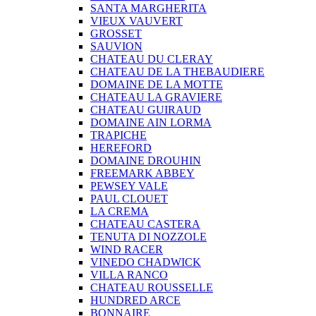
SANTA MARGHERITA
VIEUX VAUVERT
GROSSET
SAUVION
CHATEAU DU CLERAY
CHATEAU DE LA THEBAUDIERE
DOMAINE DE LA MOTTE
CHATEAU LA GRAVIERE
CHATEAU GUIRAUD
DOMAINE AIN LORMA
TRAPICHE
HEREFORD
DOMAINE DROUHIN
FREEMARK ABBEY
PEWSEY VALE
PAUL CLOUET
LA CREMA
CHATEAU CASTERA
TENUTA DI NOZZOLE
WIND RACER
VINEDO CHADWICK
VILLA RANCO
CHATEAU ROUSSELLE
HUNDRED ARCE
BONNAIRE