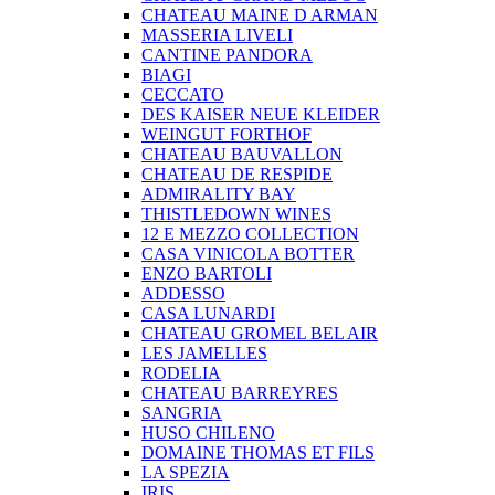
CHATEAU MAINE D ARMAN
MASSERIA LIVELI
CANTINE PANDORA
BIAGI
CECCATO
DES KAISER NEUE KLEIDER
WEINGUT FORTHOF
CHATEAU BAUVALLON
CHATEAU DE RESPIDE
ADMIRALITY BAY
THISTLEDOWN WINES
12 E MEZZO COLLECTION
CASA VINICOLA BOTTER
ENZO BARTOLI
ADDESSO
CASA LUNARDI
CHATEAU GROMEL BEL AIR
LES JAMELLES
RODELIA
CHATEAU BARREYRES
SANGRIA
HUSO CHILENO
DOMAINE THOMAS ET FILS
LA SPEZIA
IRIS