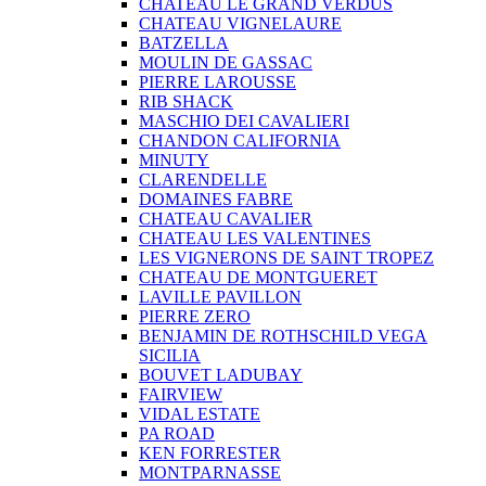
CHATEAU LE GRAND VERDUS
CHATEAU VIGNELAURE
BATZELLA
MOULIN DE GASSAC
PIERRE LAROUSSE
RIB SHACK
MASCHIO DEI CAVALIERI
CHANDON CALIFORNIA
MINUTY
CLARENDELLE
DOMAINES FABRE
CHATEAU CAVALIER
CHATEAU LES VALENTINES
LES VIGNERONS DE SAINT TROPEZ
CHATEAU DE MONTGUERET
LAVILLE PAVILLON
PIERRE ZERO
BENJAMIN DE ROTHSCHILD VEGA
SICILIA
BOUVET LADUBAY
FAIRVIEW
VIDAL ESTATE
PA ROAD
KEN FORRESTER
MONTPARNASSE