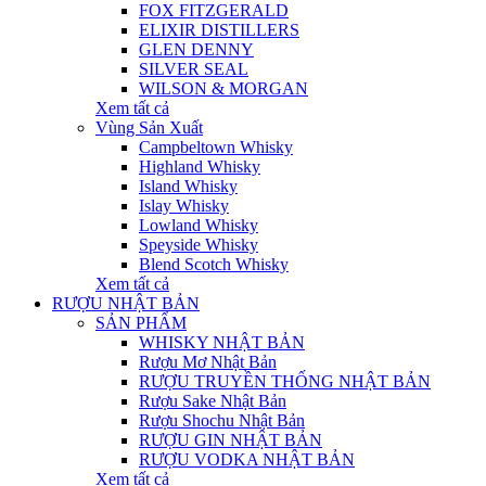
FOX FITZGERALD
ELIXIR DISTILLERS
GLEN DENNY
SILVER SEAL
WILSON & MORGAN
Xem tất cả
Vùng Sản Xuất
Campbeltown Whisky
Highland Whisky
Island Whisky
Islay Whisky
Lowland Whisky
Speyside Whisky
Blend Scotch Whisky
Xem tất cả
RƯỢU NHẬT BẢN
SẢN PHẨM
WHISKY NHẬT BẢN
Rượu Mơ Nhật Bản
RƯỢU TRUYỀN THỐNG NHẬT BẢN
Rượu Sake Nhật Bản
Rượu Shochu Nhật Bản
RƯỢU GIN NHẬT BẢN
RƯỢU VODKA NHẬT BẢN
Xem tất cả