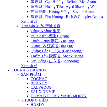
米香型 - Gạo Hương - Refined Rice Aroma
黄酒型 - Hoàng Tửu - Aged Shaoxing Wine
芝麻香型 - Hương Vừng - Sesame Aroma
馥香型 - Phụ Hương - Rich & Complex Aroma
Xem tất cả
Tỉnh Sản Xuất/ 产地省份
Trùng Khánh/ 重庆
Phúc Kiến/ 福建 (Fujian)
Chiết Giang/ 浙江 (Zhejiang)
Giang Tô/ 江苏省 (Jiangsu)
Quảng Đông / 广东 (Guǎngdōng)
Thiểm Tây/ 陝西省 (Shǎnxī sheng)
Sơn Đông / 山东省 (Shāndōng)
Xem tất cả
COGNAC/ BRANDY
SẢN PHẨM
COGNAC
BRANDY
CALVADOS
EAUX DE VIE
DOMAINE JEAN MARC MOREY
THƯƠNG HIỆU
HARDY