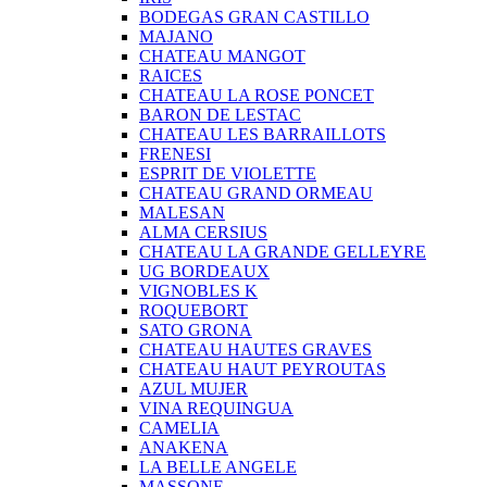
BODEGAS GRAN CASTILLO
MAJANO
CHATEAU MANGOT
RAICES
CHATEAU LA ROSE PONCET
BARON DE LESTAC
CHATEAU LES BARRAILLOTS
FRENESI
ESPRIT DE VIOLETTE
CHATEAU GRAND ORMEAU
MALESAN
ALMA CERSIUS
CHATEAU LA GRANDE GELLEYRE
UG BORDEAUX
VIGNOBLES K
ROQUEBORT
SATO GRONA
CHATEAU HAUTES GRAVES
CHATEAU HAUT PEYROUTAS
AZUL MUJER
VINA REQUINGUA
CAMELIA
ANAKENA
LA BELLE ANGELE
MASSONE