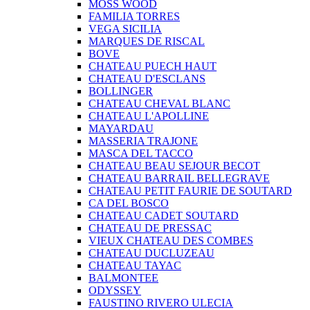
MOSS WOOD
FAMILIA TORRES
VEGA SICILIA
MARQUES DE RISCAL
BOVE
CHATEAU PUECH HAUT
CHATEAU D'ESCLANS
BOLLINGER
CHATEAU CHEVAL BLANC
CHATEAU L'APOLLINE
MAYARDAU
MASSERIA TRAJONE
MASCA DEL TACCO
CHATEAU BEAU SEJOUR BECOT
CHATEAU BARRAIL BELLEGRAVE
CHATEAU PETIT FAURIE DE SOUTARD
CA DEL BOSCO
CHATEAU CADET SOUTARD
CHATEAU DE PRESSAC
VIEUX CHATEAU DES COMBES
CHATEAU DUCLUZEAU
CHATEAU TAYAC
BALMONTEE
ODYSSEY
FAUSTINO RIVERO ULECIA