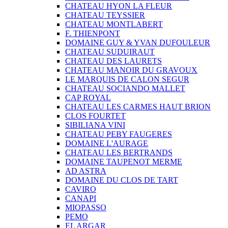
CHATEAU HYON LA FLEUR
CHATEAU TEYSSIER
CHATEAU MONTLABERT
F. THIENPONT
DOMAINE GUY & YVAN DUFOULEUR
CHATEAU SUDUIRAUT
CHATEAU DES LAURETS
CHATEAU MANOIR DU GRAVOUX
LE MARQUIS DE CALON SEGUR
CHATEAU SOCIANDO MALLET
CAP ROYAL
CHATEAU LES CARMES HAUT BRION
CLOS FOURTET
SIBILIANA VINI
CHATEAU PEBY FAUGERES
DOMAINE L'AURAGE
CHATEAU LES BERTRANDS
DOMAINE TAUPENOT MERME
AD ASTRA
DOMAINE DU CLOS DE TART
CAVIRO
CANAPI
MIOPASSO
PEMO
EL ARGAR