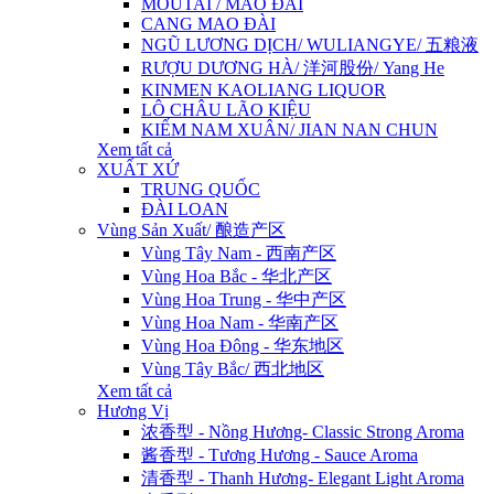
MOUTAI / MAO ĐÀI
CANG MAO ĐÀI
NGŨ LƯƠNG DỊCH/ WULIANGYE/ 五粮液
RƯỢU DƯƠNG HÀ/ 洋河股份/ Yang He
KINMEN KAOLIANG LIQUOR
LÔ CHÂU LÃO KIỆU
KIẾM NAM XUÂN/ JIAN NAN CHUN
Xem tất cả
XUẤT XỨ
TRUNG QUỐC
ĐÀI LOAN
Vùng Sản Xuất/ 酿造产区
Vùng Tây Nam - 西南产区
Vùng Hoa Bắc - 华北产区
Vùng Hoa Trung - 华中产区
Vùng Hoa Nam - 华南产区
Vùng Hoa Đông - 华东地区
Vùng Tây Bắc/ 西北地区
Xem tất cả
Hương Vị
浓香型 - Nồng Hương- Classic Strong Aroma
酱香型 - Tương Hương - Sauce Aroma
清香型 - Thanh Hương- Elegant Light Aroma