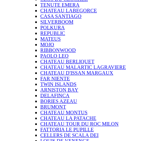
TENUTE EMERA
CHATEAU LABEGORCE
CASA SANTIAGO
SILVERBOOM
POLKURA
REPUBLIC
MATEUS
MOJO
RIBBONWOOD
PAOLO LEO
CHATEAU BERLIQUET
CHATEAU MALARTIC LAGRAVIERE
CHATEAU D'ISSAN MARGAUX
FAR NIENTE
TWIN ISLANDS
ARNISTON BAY
DELAFINCA
BORIES AZEAU
BRUMONT
CHATEAU MONTUS
CHATEAU LA PATACHE
CHATEAU TOUR DU ROC MILON
FATTORIA LE PUPILLE
CELLERS DE SCALA DEI
LOUIS DE VENENGE