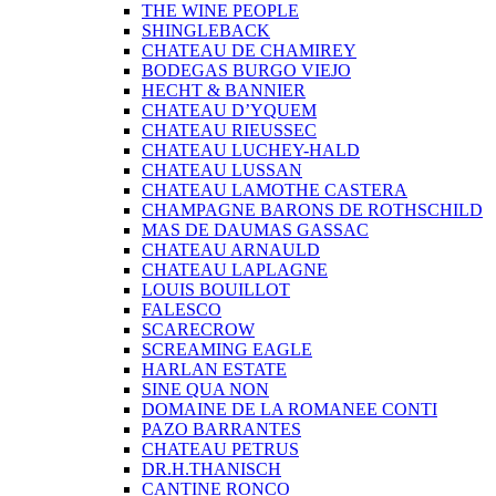
THE WINE PEOPLE
SHINGLEBACK
CHATEAU DE CHAMIREY
BODEGAS BURGO VIEJO
HECHT & BANNIER
CHATEAU D’YQUEM
CHATEAU RIEUSSEC
CHATEAU LUCHEY-HALD
CHATEAU LUSSAN
CHATEAU LAMOTHE CASTERA
CHAMPAGNE BARONS DE ROTHSCHILD
MAS DE DAUMAS GASSAC
CHATEAU ARNAULD
CHATEAU LAPLAGNE
LOUIS BOUILLOT
FALESCO
SCARECROW
SCREAMING EAGLE
HARLAN ESTATE
SINE QUA NON
DOMAINE DE LA ROMANEE CONTI
PAZO BARRANTES
CHATEAU PETRUS
DR.H.THANISCH
CANTINE RONCO