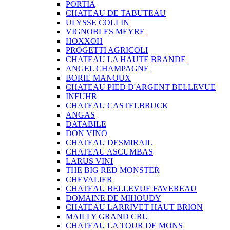
PORTIA
CHATEAU DE TABUTEAU
ULYSSE COLLIN
VIGNOBLES MEYRE
HOXXOH
PROGETTI AGRICOLI
CHATEAU LA HAUTE BRANDE
ANGEL CHAMPAGNE
BORIE MANOUX
CHATEAU PIED D'ARGENT BELLEVUE
INFUHR
CHATEAU CASTELBRUCK
ANGAS
DATABILE
DON VINO
CHATEAU DESMIRAIL
CHATEAU ASCUMBAS
LARUS VINI
THE BIG RED MONSTER
CHEVALIER
CHATEAU BELLEVUE FAVEREAU
DOMAINE DE MIHOUDY
CHATEAU LARRIVET HAUT BRION
MAILLY GRAND CRU
CHATEAU LA TOUR DE MONS