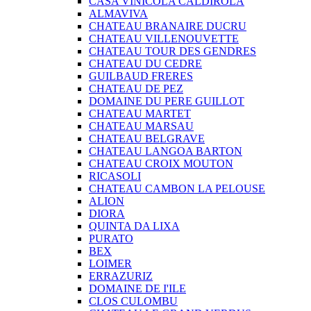
CASA VINICOLA CALDIROLA
ALMAVIVA
CHATEAU BRANAIRE DUCRU
CHATEAU VILLENOUVETTE
CHATEAU TOUR DES GENDRES
CHATEAU DU CEDRE
GUILBAUD FRERES
CHATEAU DE PEZ
DOMAINE DU PERE GUILLOT
CHATEAU MARTET
CHATEAU MARSAU
CHATEAU BELGRAVE
CHATEAU LANGOA BARTON
CHATEAU CROIX MOUTON
RICASOLI
CHATEAU CAMBON LA PELOUSE
ALION
DIORA
QUINTA DA LIXA
PURATO
BEX
LOIMER
ERRAZURIZ
DOMAINE DE I'ILE
CLOS CULOMBU