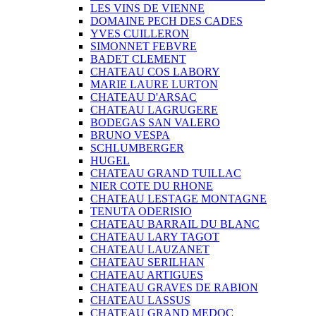
LES VINS DE VIENNE
DOMAINE PECH DES CADES
YVES CUILLERON
SIMONNET FEBVRE
BADET CLEMENT
CHATEAU COS LABORY
MARIE LAURE LURTON
CHATEAU D'ARSAC
CHATEAU LAGRUGERE
BODEGAS SAN VALERO
BRUNO VESPA
SCHLUMBERGER
HUGEL
CHATEAU GRAND TUILLAC
NIER COTE DU RHONE
CHATEAU LESTAGE MONTAGNE
TENUTA ODERISIO
CHATEAU BARRAIL DU BLANC
CHATEAU LARY TAGOT
CHATEAU LAUZANET
CHATEAU SERILHAN
CHATEAU ARTIGUES
CHATEAU GRAVES DE RABION
CHATEAU LASSUS
CHATEAU GRAND MEDOC