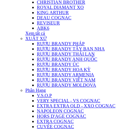
CHRISTIAN BROTHER
ROYAL DIAMANT XO
KING ARTHUR
DEAU COGNAC
REVISEUR
ABK6
Xem tất cả
XUẤT XỨ
RƯỢU BRANDY PHÁP
RƯỢU BRANDY TÂY BAN NHA
RƯỢU BRANDY THÁI LAN
RƯỢU BRANDY ANH QUỐC
RƯỢU BRANDY ÚC
RƯỢU BRANDY HOA KỲ
RƯỢU BRANDY ARMENIA
RƯỢU BRANDY VIỆT NAM
RƯỢU BRANDY MOLDOVA
Phân Hạng
V.S.O.P
VERY SPECIAL - VS COGNAC
EXTRA EXTRA OLD - XXO COGNAC
NAPOLEON COGNAC
HORS D'AGE COGNAC
EXTRA COGNAC
CUVÉE COGNAC