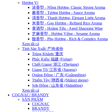
Hương Vị
浓香型 - Nồng Hương- Classic Strong Aroma
酱香型 - Tương Hương - Sauce Aroma
清香型 - Thanh Hương- Elegant Light Aroma
米香型 - Gạo Hương - Refined Rice Aroma
黄酒型 - Hoàng Tửu - Aged Shaoxing Wine
芝麻香型 - Hương Vừng - Sesame Aroma
馥香型 - Phụ Hương - Rich & Complex Aroma
Xem tất cả
Tỉnh Sản Xuất/ 产地省份
Trùng Khánh/ 重庆
Phúc Kiến/ 福建 (Fujian)
Chiết Giang/ 浙江 (Zhejiang)
Giang Tô/ 江苏省 (Jiangsu)
Quảng Đông / 广东 (Guǎngdōng)
Thiểm Tây/ 陝西省 (Shǎnxī sheng)
Sơn Đông / 山东省 (Shāndōng)
Xem tất cả
COGNAC/ BRANDY
SẢN PHẨM
COGNAC
BRANDY