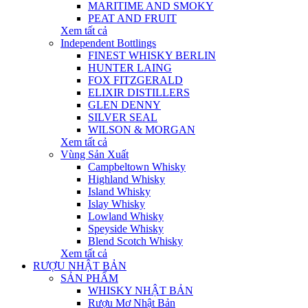
MARITIME AND SMOKY
PEAT AND FRUIT
Xem tất cả
Independent Bottlings
FINEST WHISKY BERLIN
HUNTER LAING
FOX FITZGERALD
ELIXIR DISTILLERS
GLEN DENNY
SILVER SEAL
WILSON & MORGAN
Xem tất cả
Vùng Sản Xuất
Campbeltown Whisky
Highland Whisky
Island Whisky
Islay Whisky
Lowland Whisky
Speyside Whisky
Blend Scotch Whisky
Xem tất cả
RƯỢU NHẬT BẢN
SẢN PHẨM
WHISKY NHẬT BẢN
Rượu Mơ Nhật Bản