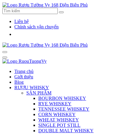
Liên hệ
Chính sách vận chuyển
Trang chủ
Giới thiệu
Blog
RƯỢU WHISKY
SẢN PHẨM
BOURBON WHISKEY
RYE WHISKEY
TENNESSEE WHISKEY
CORN WHISKEY
WHEAT WHISKEY
SINGLE POT STILL
DOUBLE MALT WHISKY