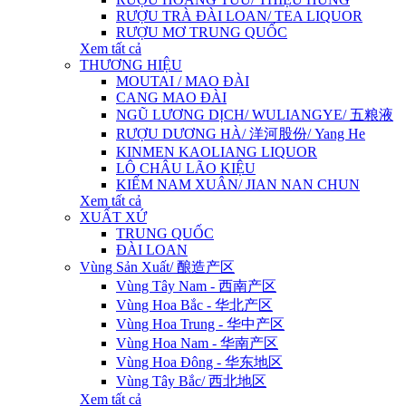
RƯỢU TRÀ ĐÀI LOAN/ TEA LIQUOR
RƯỢU MƠ TRUNG QUỐC
Xem tất cả
THƯƠNG HIỆU
MOUTAI / MAO ĐÀI
CANG MAO ĐÀI
NGŨ LƯƠNG DỊCH/ WULIANGYE/ 五粮液
RƯỢU DƯƠNG HÀ/ 洋河股份/ Yang He
KINMEN KAOLIANG LIQUOR
LÔ CHÂU LÃO KIỆU
KIẾM NAM XUÂN/ JIAN NAN CHUN
Xem tất cả
XUẤT XỨ
TRUNG QUỐC
ĐÀI LOAN
Vùng Sản Xuất/ 酿造产区
Vùng Tây Nam - 西南产区
Vùng Hoa Bắc - 华北产区
Vùng Hoa Trung - 华中产区
Vùng Hoa Nam - 华南产区
Vùng Hoa Đông - 华东地区
Vùng Tây Bắc/ 西北地区
Xem tất cả