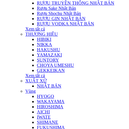
RƯỢU TRUYỀN THỐNG NHẬT BẢN
Rượu Sake Nhật Bản
Rượu Shochu Nhật Bản
RƯỢU GIN NHẬT BẢN
RƯỢU VODKA NHẬT BẢN
Xem tất cả
THƯƠNG HIỆU
HIBIKI
NIKKA
HAKUSHU
YAMAZAKI
SUNTORY
CHOYA UMESHU
GEKKEIKAN
Xem tất cả
XUẤT XỨ
NHẬT BẢN
Vùng
HYOGO
WAKAYAMA
HIROSHIMA
AICHI
IWATE
SHIMANE
FUKUSHIMA