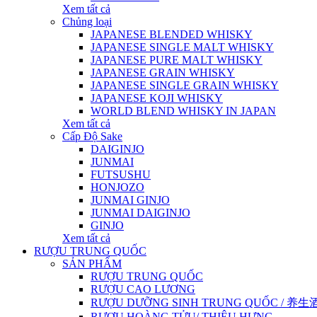
Xem tất cả
Chủng loại
JAPANESE BLENDED WHISKY
JAPANESE SINGLE MALT WHISKY
JAPANESE PURE MALT WHISKY
JAPANESE GRAIN WHISKY
JAPANESE SINGLE GRAIN WHISKY
JAPANESE KOJI WHISKY
WORLD BLEND WHISKY IN JAPAN
Xem tất cả
Cấp Độ Sake
DAIGINJO
JUNMAI
FUTSUSHU
HONJOZO
JUNMAI GINJO
JUNMAI DAIGINJO
GINJO
Xem tất cả
RƯỢU TRUNG QUỐC
SẢN PHẨM
RƯỢU TRUNG QUỐC
RƯỢU CAO LƯƠNG
RƯỢU DƯỠNG SINH TRUNG QUỐC / 养生酒 / 
RƯỢU HOÀNG TỬU/ THIỆU HƯNG