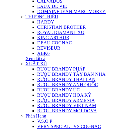
CALVADOS
EAUX DE VIE
DOMAINE JEAN MARC MOREY
THƯƠNG HIỆU
HARDY
CHRISTIAN BROTHER
ROYAL DIAMANT XO
KING ARTHUR
DEAU COGNAC
REVISEUR
ABK6
Xem tất cả
XUẤT XỨ
RƯỢU BRANDY PHÁP
RƯỢU BRANDY TÂY BAN NHA
RƯỢU BRANDY THÁI LAN
RƯỢU BRANDY ANH QUỐC
RƯỢU BRANDY ÚC
RƯỢU BRANDY HOA KỲ
RƯỢU BRANDY ARMENIA
RƯỢU BRANDY VIỆT NAM
RƯỢU BRANDY MOLDOVA
Phân Hạng
V.S.O.P
VERY SPECIAL - VS COGNAC