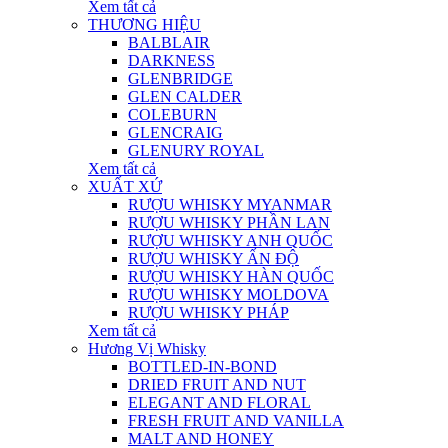
Xem tất cả
THƯƠNG HIỆU
BALBLAIR
DARKNESS
GLENBRIDGE
GLEN CALDER
COLEBURN
GLENCRAIG
GLENURY ROYAL
Xem tất cả
XUẤT XỨ
RƯỢU WHISKY MYANMAR
RƯỢU WHISKY PHẦN LAN
RƯỢU WHISKY ANH QUỐC
RƯỢU WHISKY ẤN ĐỘ
RƯỢU WHISKY HÀN QUỐC
RƯỢU WHISKY MOLDOVA
RƯỢU WHISKY PHÁP
Xem tất cả
Hương Vị Whisky
BOTTLED-IN-BOND
DRIED FRUIT AND NUT
ELEGANT AND FLORAL
FRESH FRUIT AND VANILLA
MALT AND HONEY