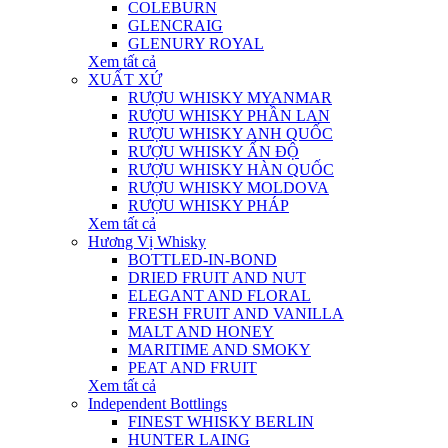
COLEBURN
GLENCRAIG
GLENURY ROYAL
Xem tất cả
XUẤT XỨ
RƯỢU WHISKY MYANMAR
RƯỢU WHISKY PHẦN LAN
RƯỢU WHISKY ANH QUỐC
RƯỢU WHISKY ẤN ĐỘ
RƯỢU WHISKY HÀN QUỐC
RƯỢU WHISKY MOLDOVA
RƯỢU WHISKY PHÁP
Xem tất cả
Hương Vị Whisky
BOTTLED-IN-BOND
DRIED FRUIT AND NUT
ELEGANT AND FLORAL
FRESH FRUIT AND VANILLA
MALT AND HONEY
MARITIME AND SMOKY
PEAT AND FRUIT
Xem tất cả
Independent Bottlings
FINEST WHISKY BERLIN
HUNTER LAING