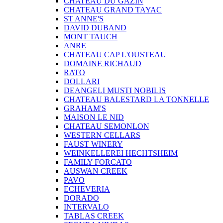
CHATEAU DU GAZIN
CHATEAU GRAND TAYAC
ST ANNE'S
DAVID DUBAND
MONT TAUCH
ANRE
CHATEAU CAP L'OUSTEAU
DOMAINE RICHAUD
RATO
DOLLARI
DEANGELI MUSTI NOBILIS
CHATEAU BALESTARD LA TONNELLE
GRAHAM'S
MAISON LE NID
CHATEAU SEMONLON
WESTERN CELLARS
FAUST WINERY
WEINKELLEREI HECHTSHEIM
FAMILY FORCATO
AUSWAN CREEK
PAVO
ECHEVERIA
DORADO
INTERVALO
TABLAS CREEK