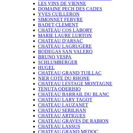
LES VINS DE VIENNE
DOMAINE PECH DES CADES
YVES CUILLERON
SIMONNET FEBVRE
BADET CLEMENT
CHATEAU COS LABORY
MARIE LAURE LURTON
CHATEAU D'ARSAC
CHATEAU LAGRUGERE
BODEGAS SAN VALERO
BRUNO VESPA
SCHLUMBERGER
HUGEL
CHATEAU GRAND TUILLAC
NIER COTE DU RHONE
CHATEAU LESTAGE MONTAGNE
TENUTA ODERISIO
CHATEAU BARRAIL DU BLANC
CHATEAU LARY TAGOT
CHATEAU LAUZANET
CHATEAU SERILHAN
CHATEAU ARTIGUES
CHATEAU GRAVES DE RABION
CHATEAU LASSUS
CHATEAU GRAND MEDOC