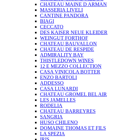
CHATEAU MAINE D ARMAN
MASSERIA LIVELI
CANTINE PANDORA
BIAGI
CECCATO
DES KAISER NEUE KLEIDER
WEINGUT FORTHOF
CHATEAU BAUVALLON
CHATEAU DE RESPIDE
ADMIRALITY BAY
THISTLEDOWN WINES
12 E MEZZO COLLECTION
CASA VINICOLA BOTTER
ENZO BARTOLI
ADDESSO
CASA LUNARDI
CHATEAU GROMEL BEL AIR
LES JAMELLES
RODELIA
CHATEAU BARREYRES
SANGRIA
HUSO CHILENO
DOMAINE THOMAS ET FILS
LA SPEZIA
IRIS