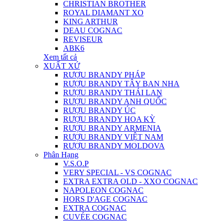
CHRISTIAN BROTHER
ROYAL DIAMANT XO
KING ARTHUR
DEAU COGNAC
REVISEUR
ABK6
Xem tất cả
XUẤT XỨ
RƯỢU BRANDY PHÁP
RƯỢU BRANDY TÂY BAN NHA
RƯỢU BRANDY THÁI LAN
RƯỢU BRANDY ANH QUỐC
RƯỢU BRANDY ÚC
RƯỢU BRANDY HOA KỲ
RƯỢU BRANDY ARMENIA
RƯỢU BRANDY VIỆT NAM
RƯỢU BRANDY MOLDOVA
Phân Hạng
V.S.O.P
VERY SPECIAL - VS COGNAC
EXTRA EXTRA OLD - XXO COGNAC
NAPOLEON COGNAC
HORS D'AGE COGNAC
EXTRA COGNAC
CUVÉE COGNAC