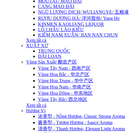
MOUTAI / MAO ĐÀI
CANG MAO ĐÀI
NGŨ LƯƠNG DỊCH/ WULIANGYE/ 五粮液
RƯỢU DƯƠNG HÀ/ 洋河股份/ Yang He
KINMEN KAOLIANG LIQUOR
LÔ CHÂU LÃO KIỆU
KIẾM NAM XUÂN/ JIAN NAN CHUN
Xem tất cả
XUẤT XỨ
TRUNG QUỐC
ĐÀI LOAN
Vùng Sản Xuất/ 酿造产区
Vùng Tây Nam - 西南产区
Vùng Hoa Bắc - 华北产区
Vùng Hoa Trung - 华中产区
Vùng Hoa Nam - 华南产区
Vùng Hoa Đông - 华东地区
Vùng Tây Bắc/ 西北地区
Xem tất cả
Hương Vị
浓香型 - Nồng Hương- Classic Strong Aroma
酱香型 - Tương Hương - Sauce Aroma
清香型 - Thanh Hương- Elegant Light Aroma