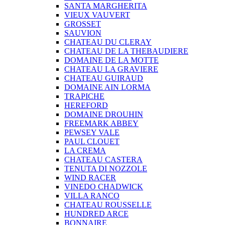
SANTA MARGHERITA
VIEUX VAUVERT
GROSSET
SAUVION
CHATEAU DU CLERAY
CHATEAU DE LA THEBAUDIERE
DOMAINE DE LA MOTTE
CHATEAU LA GRAVIERE
CHATEAU GUIRAUD
DOMAINE AIN LORMA
TRAPICHE
HEREFORD
DOMAINE DROUHIN
FREEMARK ABBEY
PEWSEY VALE
PAUL CLOUET
LA CREMA
CHATEAU CASTERA
TENUTA DI NOZZOLE
WIND RACER
VINEDO CHADWICK
VILLA RANCO
CHATEAU ROUSSELLE
HUNDRED ARCE
BONNAIRE