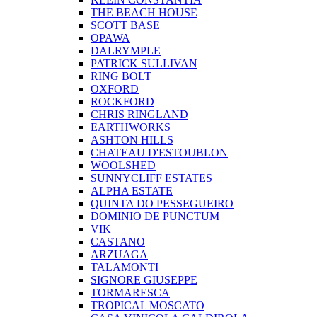
THE BEACH HOUSE
SCOTT BASE
OPAWA
DALRYMPLE
PATRICK SULLIVAN
RING BOLT
OXFORD
ROCKFORD
CHRIS RINGLAND
EARTHWORKS
ASHTON HILLS
CHATEAU D'ESTOUBLON
WOOLSHED
SUNNYCLIFF ESTATES
ALPHA ESTATE
QUINTA DO PESSEGUEIRO
DOMINIO DE PUNCTUM
VIK
CASTANO
ARZUAGA
TALAMONTI
SIGNORE GIUSEPPE
TORMARESCA
TROPICAL MOSCATO