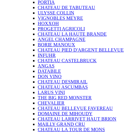
PORTIA
CHATEAU DE TABUTEAU
ULYSSE COLLIN
VIGNOBLES MEYRE
HOXXOH
PROGETTI AGRICOLI
CHATEAU LA HAUTE BRANDE
ANGEL CHAMPAGNE
BORIE MANOUX
CHATEAU PIED D'ARGENT BELLEVUE
INFUHR
CHATEAU CASTELBRUCK
ANGAS
DATABILE
DON VINO
CHATEAU DESMIRAIL
CHATEAU ASCUMBAS
LARUS VINI
THE BIG RED MONSTER
CHEVALIER
CHATEAU BELLEVUE FAVEREAU
DOMAINE DE MIHOUDY
CHATEAU LARRIVET HAUT BRION
MAILLY GRAND CRU
CHATEAU LA TOUR DE MONS