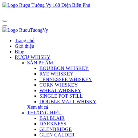
Trang chủ
Giới thiệu
Blog
RƯỢU WHISKY
SẢN PHẨM
BOURBON WHISKEY
RYE WHISKEY
TENNESSEE WHISKEY
CORN WHISKEY
WHEAT WHISKEY
SINGLE POT STILL
DOUBLE MALT WHISKY
Xem tất cả
THƯƠNG HIỆU
BALBLAIR
DARKNESS
GLENBRIDGE
GLEN CALDER