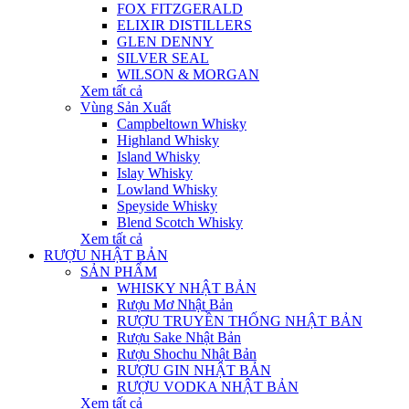
FOX FITZGERALD
ELIXIR DISTILLERS
GLEN DENNY
SILVER SEAL
WILSON & MORGAN
Xem tất cả
Vùng Sản Xuất
Campbeltown Whisky
Highland Whisky
Island Whisky
Islay Whisky
Lowland Whisky
Speyside Whisky
Blend Scotch Whisky
Xem tất cả
RƯỢU NHẬT BẢN
SẢN PHẨM
WHISKY NHẬT BẢN
Rượu Mơ Nhật Bản
RƯỢU TRUYỀN THỐNG NHẬT BẢN
Rượu Sake Nhật Bản
Rượu Shochu Nhật Bản
RƯỢU GIN NHẬT BẢN
RƯỢU VODKA NHẬT BẢN
Xem tất cả