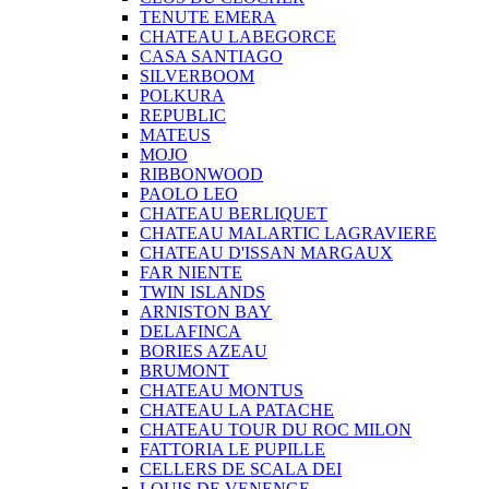
TENUTE EMERA
CHATEAU LABEGORCE
CASA SANTIAGO
SILVERBOOM
POLKURA
REPUBLIC
MATEUS
MOJO
RIBBONWOOD
PAOLO LEO
CHATEAU BERLIQUET
CHATEAU MALARTIC LAGRAVIERE
CHATEAU D'ISSAN MARGAUX
FAR NIENTE
TWIN ISLANDS
ARNISTON BAY
DELAFINCA
BORIES AZEAU
BRUMONT
CHATEAU MONTUS
CHATEAU LA PATACHE
CHATEAU TOUR DU ROC MILON
FATTORIA LE PUPILLE
CELLERS DE SCALA DEI
LOUIS DE VENENGE