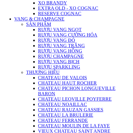
XO BRANDY
EXTRA OLD - XO COGNAC
RESERVE COGNAC
VANG & CHAMPAGNE
SẢN PHẨM
RƯỢU VANG NGỌT
RƯỢU VANG CƯỜNG HÓA
RƯỢU VANG ĐỎ
RƯỢU VANG TRẮNG
RƯỢU VANG HỒNG
RƯỢU CHAMPAGNE
RƯỢU VANG BỊCH
RƯỢU SPARKLING
THƯƠNG HIỆU
CHATEAU DE VALOIS
CHATEAU HAUT ROCHER
CHATEAU PICHON LONGUEVILLE
BARON
CHATEAU LEOVILLE POYFERRE
CHATEAU NOAILLAC
CHATEAU RAUZAN GASSIES
CHATEAU LA BRULERIE
CHATEAU FERRANDE
CHATEAU MOULIN DE LA FAYE
VIEUX CHATEAU SAINT ANDRE