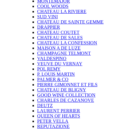
MONTEMAJOR
COOL WOODS
CHATEAU LA RIVIERE
SUD VINI
CHATEAU DE SAINTE GEMME
DRAPPIER
CHATEAU COUTET
CHATEAU DE SALES
CHATEAU LA CONFESSION
MAISON A DE LUZE
CHAMPAGNE TELMONT
VALDESPINO
VEUVE DU VERNAY
POL REMY
P. LOUIS MARTIN
PALMER & CO
PIERRE GIMONNET ET FILS
CHATEAU DE BLIGNY
GOOD WINE COLLECTION
CHARLES DE CAZANOVE
DEUTZ
LAURENT PERRIER
QUEEN OF HEARTS
PETER VELLA
REPUTAZIONE