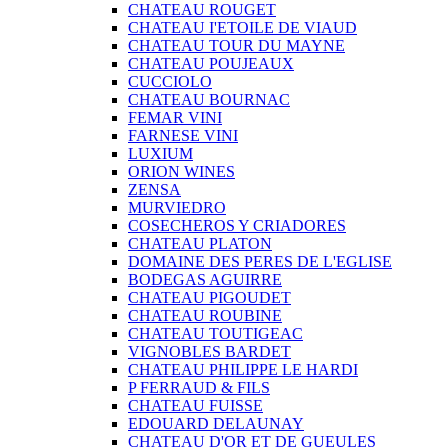
CHATEAU ROUGET
CHATEAU I'ETOILE DE VIAUD
CHATEAU TOUR DU MAYNE
CHATEAU POUJEAUX
CUCCIOLO
CHATEAU BOURNAC
FEMAR VINI
FARNESE VINI
LUXIUM
ORION WINES
ZENSA
MURVIEDRO
COSECHEROS Y CRIADORES
CHATEAU PLATON
DOMAINE DES PERES DE L'EGLISE
BODEGAS AGUIRRE
CHATEAU PIGOUDET
CHATEAU ROUBINE
CHATEAU TOUTIGEAC
VIGNOBLES BARDET
CHATEAU PHILIPPE LE HARDI
P FERRAUD & FILS
CHATEAU FUISSE
EDOUARD DELAUNAY
CHATEAU D'OR ET DE GUEULES