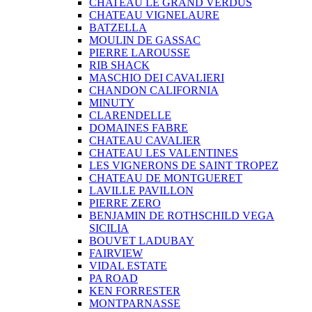
CHATEAU LE GRAND VERDUS
CHATEAU VIGNELAURE
BATZELLA
MOULIN DE GASSAC
PIERRE LAROUSSE
RIB SHACK
MASCHIO DEI CAVALIERI
CHANDON CALIFORNIA
MINUTY
CLARENDELLE
DOMAINES FABRE
CHATEAU CAVALIER
CHATEAU LES VALENTINES
LES VIGNERONS DE SAINT TROPEZ
CHATEAU DE MONTGUERET
LAVILLE PAVILLON
PIERRE ZERO
BENJAMIN DE ROTHSCHILD VEGA
SICILIA
BOUVET LADUBAY
FAIRVIEW
VIDAL ESTATE
PA ROAD
KEN FORRESTER
MONTPARNASSE