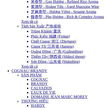
米香型 - Gạo Hương - Refined Rice Aroma
黄酒型 - Hoàng Tửu - Aged Shaoxing Wine
芝麻香型 - Hương Vừng - Sesame Aroma
馥香型 - Phụ Hương - Rich & Complex Aroma
Xem tất cả
Tỉnh Sản Xuất/ 产地省份
Trùng Khánh/ 重庆
Phúc Kiến/ 福建 (Fujian)
Chiết Giang/ 浙江 (Zhejiang)
Giang Tô/ 江苏省 (Jiangsu)
Quảng Đông / 广东 (Guǎngdōng)
Thiểm Tây/ 陝西省 (Shǎnxī sheng)
Sơn Đông / 山东省 (Shāndōng)
Xem tất cả
COGNAC/ BRANDY
SẢN PHẨM
COGNAC
BRANDY
CALVADOS
EAUX DE VIE
DOMAINE JEAN MARC MOREY
THƯƠNG HIỆU
HARDY