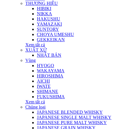
THƯƠNG HIỆU
HIBIKI
NIKKA
HAKUSHU
YAMAZAKI
SUNTORY
CHOYA UMESHU
GEKKEIKAN
Xem tất cả
XUẤT XỨ
NHẬT BẢN
Vùng
HYOGO
WAKAYAMA
HIROSHIMA
AICHI
IWATE
SHIMANE
FUKUSHIMA
Xem tất cả
Chủng loại
JAPANESE BLENDED WHISKY
JAPANESE SINGLE MALT WHISKY
JAPANESE PURE MALT WHISKY
JAPANESE GRAIN WHISKY