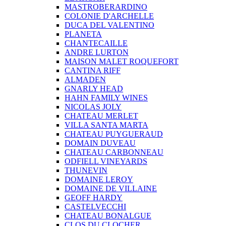
MASTROBERARDINO
COLONIE D'ARCHELLE
DUCA DEL VALENTINO
PLANETA
CHANTECAILLE
ANDRE LURTON
MAISON MALET ROQUEFORT
CANTINA RIFF
ALMADEN
GNARLY HEAD
HAHN FAMILY WINES
NICOLAS JOLY
CHATEAU MERLET
VILLA SANTA MARTA
CHATEAU PUYGUERAUD
DOMAIN DUVEAU
CHATEAU CARBONNEAU
ODFIELL VINEYARDS
THUNEVIN
DOMAINE LEROY
DOMAINE DE VILLAINE
GEOFF HARDY
CASTELVECCHI
CHATEAU BONALGUE
CLOS DU CLOCHER