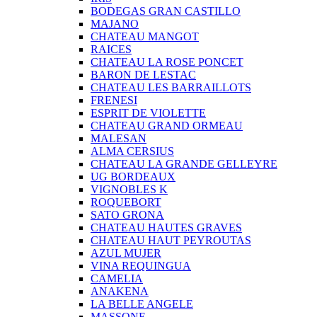
BODEGAS GRAN CASTILLO
MAJANO
CHATEAU MANGOT
RAICES
CHATEAU LA ROSE PONCET
BARON DE LESTAC
CHATEAU LES BARRAILLOTS
FRENESI
ESPRIT DE VIOLETTE
CHATEAU GRAND ORMEAU
MALESAN
ALMA CERSIUS
CHATEAU LA GRANDE GELLEYRE
UG BORDEAUX
VIGNOBLES K
ROQUEBORT
SATO GRONA
CHATEAU HAUTES GRAVES
CHATEAU HAUT PEYROUTAS
AZUL MUJER
VINA REQUINGUA
CAMELIA
ANAKENA
LA BELLE ANGELE
MASSONE