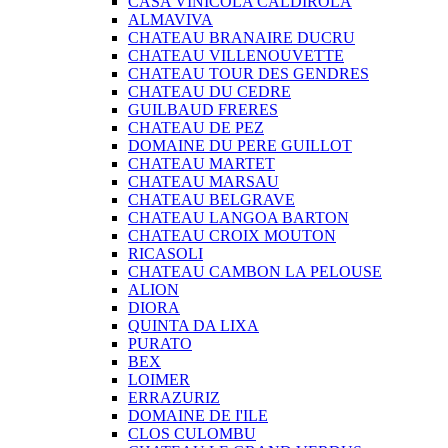
CASA VINICOLA CALDIROLA
ALMAVIVA
CHATEAU BRANAIRE DUCRU
CHATEAU VILLENOUVETTE
CHATEAU TOUR DES GENDRES
CHATEAU DU CEDRE
GUILBAUD FRERES
CHATEAU DE PEZ
DOMAINE DU PERE GUILLOT
CHATEAU MARTET
CHATEAU MARSAU
CHATEAU BELGRAVE
CHATEAU LANGOA BARTON
CHATEAU CROIX MOUTON
RICASOLI
CHATEAU CAMBON LA PELOUSE
ALION
DIORA
QUINTA DA LIXA
PURATO
BEX
LOIMER
ERRAZURIZ
DOMAINE DE I'ILE
CLOS CULOMBU