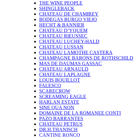
THE WINE PEOPLE
SHINGLEBACK
CHATEAU DE CHAMIREY
BODEGAS BURGO VIEJO
HECHT & BANNIER
CHATEAU D’YQUEM
CHATEAU RIEUSSEC
CHATEAU LUCHEY-HALD
CHATEAU LUSSAN
CHATEAU LAMOTHE CASTERA
CHAMPAGNE BARONS DE ROTHSCHILD
MAS DE DAUMAS GASSAC
CHATEAU ARNAULD
CHATEAU LAPLAGNE
LOUIS BOUILLOT
FALESCO
SCARECROW
SCREAMING EAGLE
HARLAN ESTATE
SINE QUA NON
DOMAINE DE LA ROMANEE CONTI
PAZO BARRANTES
CHATEAU PETRUS
DR.H.THANISCH
CANTINE RONCO