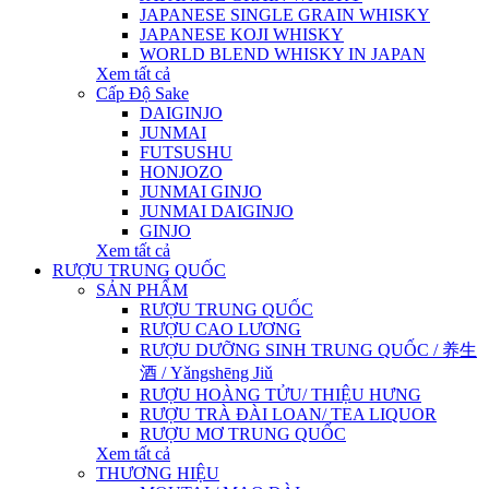
JAPANESE SINGLE GRAIN WHISKY
JAPANESE KOJI WHISKY
WORLD BLEND WHISKY IN JAPAN
Xem tất cả
Cấp Độ Sake
DAIGINJO
JUNMAI
FUTSUSHU
HONJOZO
JUNMAI GINJO
JUNMAI DAIGINJO
GINJO
Xem tất cả
RƯỢU TRUNG QUỐC
SẢN PHẨM
RƯỢU TRUNG QUỐC
RƯỢU CAO LƯƠNG
RƯỢU DƯỠNG SINH TRUNG QUỐC / 养生
酒 / Yǎngshēng Jiǔ
RƯỢU HOÀNG TỬU/ THIỆU HƯNG
RƯỢU TRÀ ĐÀI LOAN/ TEA LIQUOR
RƯỢU MƠ TRUNG QUỐC
Xem tất cả
THƯƠNG HIỆU