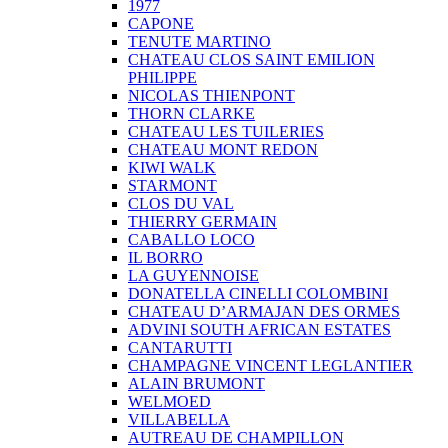
1977
CAPONE
TENUTE MARTINO
CHATEAU CLOS SAINT EMILION
PHILIPPE
NICOLAS THIENPONT
THORN CLARKE
CHATEAU LES TUILERIES
CHATEAU MONT REDON
KIWI WALK
STARMONT
CLOS DU VAL
THIERRY GERMAIN
CABALLO LOCO
IL BORRO
LA GUYENNOISE
DONATELLA CINELLI COLOMBINI
CHATEAU D’ARMAJAN DES ORMES
ADVINI SOUTH AFRICAN ESTATES
CANTARUTTI
CHAMPAGNE VINCENT LEGLANTIER
ALAIN BRUMONT
WELMOED
VILLABELLA
AUTREAU DE CHAMPILLON