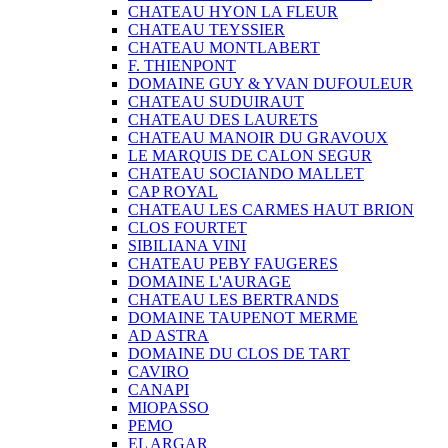
CHATEAU HYON LA FLEUR
CHATEAU TEYSSIER
CHATEAU MONTLABERT
F. THIENPONT
DOMAINE GUY & YVAN DUFOULEUR
CHATEAU SUDUIRAUT
CHATEAU DES LAURETS
CHATEAU MANOIR DU GRAVOUX
LE MARQUIS DE CALON SEGUR
CHATEAU SOCIANDO MALLET
CAP ROYAL
CHATEAU LES CARMES HAUT BRION
CLOS FOURTET
SIBILIANA VINI
CHATEAU PEBY FAUGERES
DOMAINE L'AURAGE
CHATEAU LES BERTRANDS
DOMAINE TAUPENOT MERME
AD ASTRA
DOMAINE DU CLOS DE TART
CAVIRO
CANAPI
MIOPASSO
PEMO
EL ARGAR