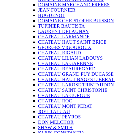
DOMAINE MARCHAND FRERES
JEAN FOURNIER
HUGUENOT
DOMAINE CHRISTOPHE BUISSON
TUPINIER BAUTISTA
LAURENT DELAUNAY
CHATEAU LARMANDE
CHATEAU HAUT SAINT BRICE
GEORGES VIGOUROUX
CHATEAU RIGAUD
CHATEAU LILIAN LADOUYS
CHATEAU LA GARENNE
CHATEAU BEAUREGARD
CHATEAU GRAND PUY DUCASSE
CHATEAU HAUT BAGES LIBERAL
CHATEAU LAROSE TRINTAUDON
CHATEAU SAINT CHRISTOPHE
CHATEAU LA GURGUE
CHATEAU ROC
CHATEAU MONT PERAT
JOEL TALUAU
CHATEAU PEYROS
DON MELCHOR
SHAW & SMITH
KLEIN CONSTANTIA