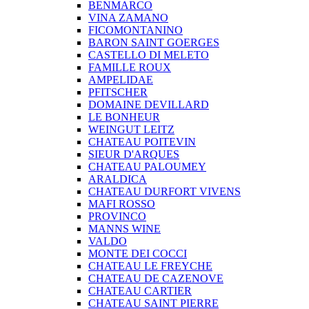
BENMARCO
VINA ZAMANO
FICOMONTANINO
BARON SAINT GOERGES
CASTELLO DI MELETO
FAMILLE ROUX
AMPELIDAE
PFITSCHER
DOMAINE DEVILLARD
LE BONHEUR
WEINGUT LEITZ
CHATEAU POITEVIN
SIEUR D'ARQUES
CHATEAU PALOUMEY
ARALDICA
CHATEAU DURFORT VIVENS
MAFI ROSSO
PROVINCO
MANNS WINE
VALDO
MONTE DEI COCCI
CHATEAU LE FREYCHE
CHATEAU DE CAZENOVE
CHATEAU CARTIER
CHATEAU SAINT PIERRE