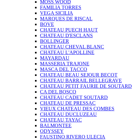
MOSS WOOD
FAMILIA TORRES
VEGA SICILIA
MARQUES DE RISCAL
BOVE
CHATEAU PUECH HAUT
CHATEAU D'ESCLANS
BOLLINGER
CHATEAU CHEVAL BLANC
CHATEAU L'APOLLINE
MAYARDAU
MASSERIA TRAJONE
MASCA DEL TACCO
CHATEAU BEAU SEJOUR BECOT
CHATEAU BARRAIL BELLEGRAVE
CHATEAU PETIT FAURIE DE SOUTARD
CA DEL BOSCO
CHATEAU CADET SOUTARD
CHATEAU DE PRESSAC
VIEUX CHATEAU DES COMBES
CHATEAU DUCLUZEAU
CHATEAU TAYAC
BALMONTEE
ODYSSEY
FAUSTINO RIVERO ULECIA