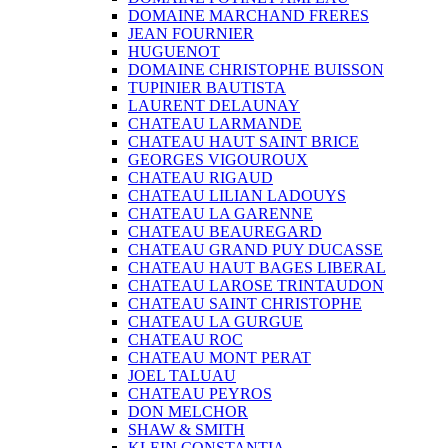
DOMAINE MARCHAND FRERES
JEAN FOURNIER
HUGUENOT
DOMAINE CHRISTOPHE BUISSON
TUPINIER BAUTISTA
LAURENT DELAUNAY
CHATEAU LARMANDE
CHATEAU HAUT SAINT BRICE
GEORGES VIGOUROUX
CHATEAU RIGAUD
CHATEAU LILIAN LADOUYS
CHATEAU LA GARENNE
CHATEAU BEAUREGARD
CHATEAU GRAND PUY DUCASSE
CHATEAU HAUT BAGES LIBERAL
CHATEAU LAROSE TRINTAUDON
CHATEAU SAINT CHRISTOPHE
CHATEAU LA GURGUE
CHATEAU ROC
CHATEAU MONT PERAT
JOEL TALUAU
CHATEAU PEYROS
DON MELCHOR
SHAW & SMITH
KLEIN CONSTANTIA