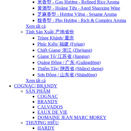
米香型 - Gạo Hương - Refined Rice Aroma
黄酒型 - Hoàng Tửu - Aged Shaoxing Wine
芝麻香型 - Hương Vừng - Sesame Aroma
馥香型 - Phụ Hương - Rich & Complex Aroma
Xem tất cả
Tỉnh Sản Xuất/ 产地省份
Trùng Khánh/ 重庆
Phúc Kiến/ 福建 (Fujian)
Chiết Giang/ 浙江 (Zhejiang)
Giang Tô/ 江苏省 (Jiangsu)
Quảng Đông / 广东 (Guǎngdōng)
Thiểm Tây/ 陝西省 (Shǎnxī sheng)
Sơn Đông / 山东省 (Shāndōng)
Xem tất cả
COGNAC/ BRANDY
SẢN PHẨM
COGNAC
BRANDY
CALVADOS
EAUX DE VIE
DOMAINE JEAN MARC MOREY
THƯƠNG HIỆU
HARDY