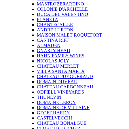
MASTROBERARDINO
COLONIE D'ARCHELLE
DUCA DEL VALENTINO
PLANETA
CHANTECAILLE
ANDRE LURTON
MAISON MALET ROQUEFORT
CANTINA RIFF
ALMADEN
GNARLY HEAD
HAHN FAMILY WINES
NICOLAS JOLY
CHATEAU MERLET
VILLA SANTA MARTA
CHATEAU PUYGUERAUD
DOMAIN DUVEAU
CHATEAU CARBONNEAU
ODFIELL VINEYARDS
THUNEVIN
DOMAINE LEROY
DOMAINE DE VILLAINE
GEOFF HARDY
CASTELVECCHI
CHATEAU BONALGUE
CLOS DU CLOCHER