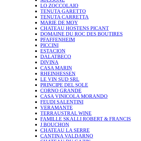
LO ZOCCOLAIO
TENUTA GARETTO
TENUTA CARRETTA
MARIE DE MOY
CHATEAU HOSTENS PICANT
DOMAINE DU ROC DES BOUTIRES
PFAFFENHEIM
PICCINI
ESTACION
DALATBECO
DIVINA
CASA MARIN
RHEINHESSEN
LE VIN SUD SRL
PRINCIPE DEL SOLE
CORNO GRANDE
CASA VINICOLA MORANDO
FEUDI SALENTINI
VERAMANTE
TERRAUSTRAL WINE
FAMILLE SKALLI ROBERT & FRANCIS
J BOUCHON
CHATEAU LA SERRE
CANTINA VALDARNO