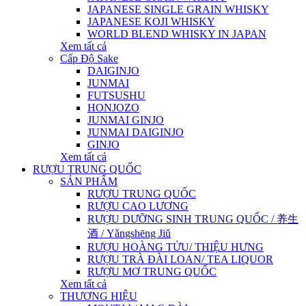
JAPANESE SINGLE GRAIN WHISKY
JAPANESE KOJI WHISKY
WORLD BLEND WHISKY IN JAPAN
Xem tất cả
Cấp Độ Sake
DAIGINJO
JUNMAI
FUTSUSHU
HONJOZO
JUNMAI GINJO
JUNMAI DAIGINJO
GINJO
Xem tất cả
RƯỢU TRUNG QUỐC
SẢN PHẨM
RƯỢU TRUNG QUỐC
RƯỢU CAO LƯƠNG
RƯỢU DƯỠNG SINH TRUNG QUỐC / 养生
酒 / Yǎngshēng Jiǔ
RƯỢU HOÀNG TỬU/ THIỆU HƯNG
RƯỢU TRÀ ĐÀI LOAN/ TEA LIQUOR
RƯỢU MƠ TRUNG QUỐC
Xem tất cả
THƯƠNG HIỆU