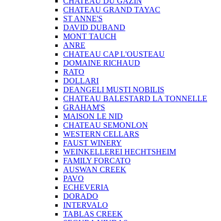
CHATEAU DU GAZIN
CHATEAU GRAND TAYAC
ST ANNE'S
DAVID DUBAND
MONT TAUCH
ANRE
CHATEAU CAP L'OUSTEAU
DOMAINE RICHAUD
RATO
DOLLARI
DEANGELI MUSTI NOBILIS
CHATEAU BALESTARD LA TONNELLE
GRAHAM'S
MAISON LE NID
CHATEAU SEMONLON
WESTERN CELLARS
FAUST WINERY
WEINKELLEREI HECHTSHEIM
FAMILY FORCATO
AUSWAN CREEK
PAVO
ECHEVERIA
DORADO
INTERVALO
TABLAS CREEK