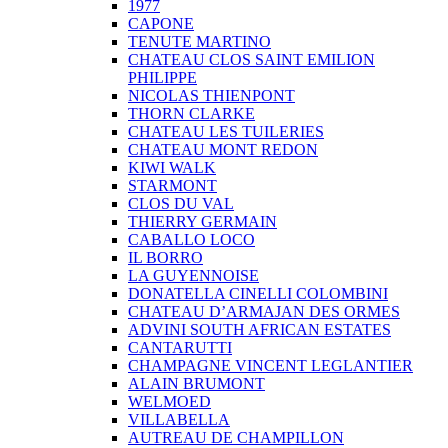
1977
CAPONE
TENUTE MARTINO
CHATEAU CLOS SAINT EMILION
PHILIPPE
NICOLAS THIENPONT
THORN CLARKE
CHATEAU LES TUILERIES
CHATEAU MONT REDON
KIWI WALK
STARMONT
CLOS DU VAL
THIERRY GERMAIN
CABALLO LOCO
IL BORRO
LA GUYENNOISE
DONATELLA CINELLI COLOMBINI
CHATEAU D’ARMAJAN DES ORMES
ADVINI SOUTH AFRICAN ESTATES
CANTARUTTI
CHAMPAGNE VINCENT LEGLANTIER
ALAIN BRUMONT
WELMOED
VILLABELLA
AUTREAU DE CHAMPILLON