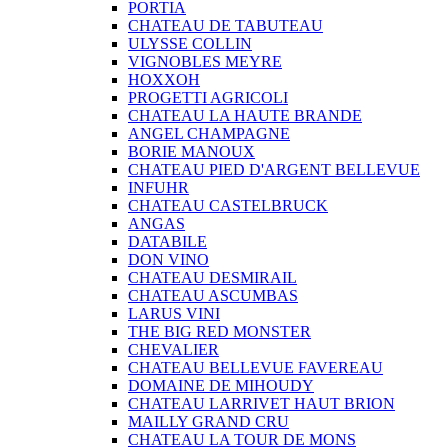
PORTIA
CHATEAU DE TABUTEAU
ULYSSE COLLIN
VIGNOBLES MEYRE
HOXXOH
PROGETTI AGRICOLI
CHATEAU LA HAUTE BRANDE
ANGEL CHAMPAGNE
BORIE MANOUX
CHATEAU PIED D'ARGENT BELLEVUE
INFUHR
CHATEAU CASTELBRUCK
ANGAS
DATABILE
DON VINO
CHATEAU DESMIRAIL
CHATEAU ASCUMBAS
LARUS VINI
THE BIG RED MONSTER
CHEVALIER
CHATEAU BELLEVUE FAVEREAU
DOMAINE DE MIHOUDY
CHATEAU LARRIVET HAUT BRION
MAILLY GRAND CRU
CHATEAU LA TOUR DE MONS