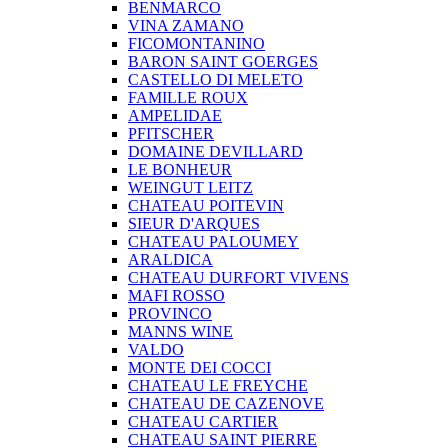
BENMARCO
VINA ZAMANO
FICOMONTANINO
BARON SAINT GOERGES
CASTELLO DI MELETO
FAMILLE ROUX
AMPELIDAE
PFITSCHER
DOMAINE DEVILLARD
LE BONHEUR
WEINGUT LEITZ
CHATEAU POITEVIN
SIEUR D'ARQUES
CHATEAU PALOUMEY
ARALDICA
CHATEAU DURFORT VIVENS
MAFI ROSSO
PROVINCO
MANNS WINE
VALDO
MONTE DEI COCCI
CHATEAU LE FREYCHE
CHATEAU DE CAZENOVE
CHATEAU CARTIER
CHATEAU SAINT PIERRE