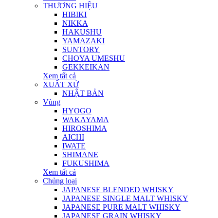
THƯƠNG HIỆU
HIBIKI
NIKKA
HAKUSHU
YAMAZAKI
SUNTORY
CHOYA UMESHU
GEKKEIKAN
Xem tất cả
XUẤT XỨ
NHẬT BẢN
Vùng
HYOGO
WAKAYAMA
HIROSHIMA
AICHI
IWATE
SHIMANE
FUKUSHIMA
Xem tất cả
Chủng loại
JAPANESE BLENDED WHISKY
JAPANESE SINGLE MALT WHISKY
JAPANESE PURE MALT WHISKY
JAPANESE GRAIN WHISKY