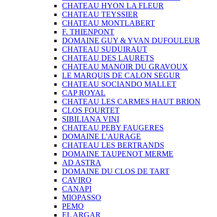
CHATEAU HYON LA FLEUR
CHATEAU TEYSSIER
CHATEAU MONTLABERT
F. THIENPONT
DOMAINE GUY & YVAN DUFOULEUR
CHATEAU SUDUIRAUT
CHATEAU DES LAURETS
CHATEAU MANOIR DU GRAVOUX
LE MARQUIS DE CALON SEGUR
CHATEAU SOCIANDO MALLET
CAP ROYAL
CHATEAU LES CARMES HAUT BRION
CLOS FOURTET
SIBILIANA VINI
CHATEAU PEBY FAUGERES
DOMAINE L'AURAGE
CHATEAU LES BERTRANDS
DOMAINE TAUPENOT MERME
AD ASTRA
DOMAINE DU CLOS DE TART
CAVIRO
CANAPI
MIOPASSO
PEMO
EL ARGAR