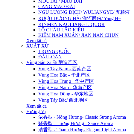
MOUTAI / MAO ĐÀI
CANG MAO ĐÀI
NGŨ LƯƠNG DỊCH/ WULIANGYE/ 五粮液
RƯỢU DƯƠNG HÀ/ 洋河股份/ Yang He
KINMEN KAOLIANG LIQUOR
LÔ CHÂU LÃO KIỆU
KIẾM NAM XUÂN/ JIAN NAN CHUN
Xem tất cả
XUẤT XỨ
TRUNG QUỐC
ĐÀI LOAN
Vùng Sản Xuất/ 酿造产区
Vùng Tây Nam - 西南产区
Vùng Hoa Bắc - 华北产区
Vùng Hoa Trung - 华中产区
Vùng Hoa Nam - 华南产区
Vùng Hoa Đông - 华东地区
Vùng Tây Bắc/ 西北地区
Xem tất cả
Hương Vị
浓香型 - Nồng Hương- Classic Strong Aroma
酱香型 - Tương Hương - Sauce Aroma
清香型 - Thanh Hương- Elegant Light Aroma