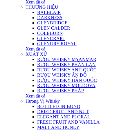
Xem tất cả
THƯƠNG HIỆU
BALBLAIR
DARKNESS
GLENBRIDGE
GLEN CALDER
COLEBURN
GLENCRAIG
GLENURY ROYAL
Xem tất cả
XUẤT XỨ
RƯỢU WHISKY MYANMAR
RƯỢU WHISKY PHẦN LAN
RƯỢU WHISKY ANH QUỐC
RƯỢU WHISKY ẤN ĐỘ
RƯỢU WHISKY HÀN QUỐC
RƯỢU WHISKY MOLDOVA
RƯỢU WHISKY PHÁP
Xem tất cả
Hương Vị Whisky
BOTTLED-IN-BOND
DRIED FRUIT AND NUT
ELEGANT AND FLORAL
FRESH FRUIT AND VANILLA
MALT AND HONEY