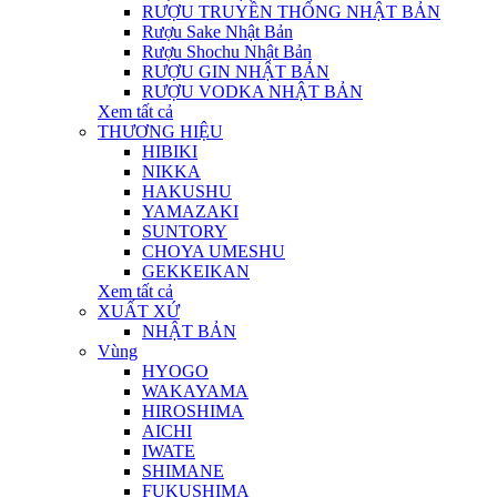
RƯỢU TRUYỀN THỐNG NHẬT BẢN
Rượu Sake Nhật Bản
Rượu Shochu Nhật Bản
RƯỢU GIN NHẬT BẢN
RƯỢU VODKA NHẬT BẢN
Xem tất cả
THƯƠNG HIỆU
HIBIKI
NIKKA
HAKUSHU
YAMAZAKI
SUNTORY
CHOYA UMESHU
GEKKEIKAN
Xem tất cả
XUẤT XỨ
NHẬT BẢN
Vùng
HYOGO
WAKAYAMA
HIROSHIMA
AICHI
IWATE
SHIMANE
FUKUSHIMA