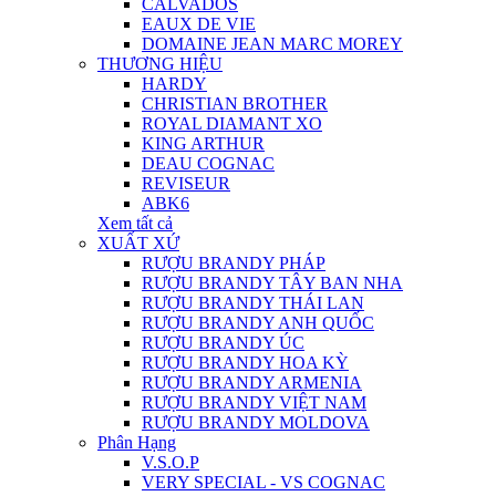
CALVADOS
EAUX DE VIE
DOMAINE JEAN MARC MOREY
THƯƠNG HIỆU
HARDY
CHRISTIAN BROTHER
ROYAL DIAMANT XO
KING ARTHUR
DEAU COGNAC
REVISEUR
ABK6
Xem tất cả
XUẤT XỨ
RƯỢU BRANDY PHÁP
RƯỢU BRANDY TÂY BAN NHA
RƯỢU BRANDY THÁI LAN
RƯỢU BRANDY ANH QUỐC
RƯỢU BRANDY ÚC
RƯỢU BRANDY HOA KỲ
RƯỢU BRANDY ARMENIA
RƯỢU BRANDY VIỆT NAM
RƯỢU BRANDY MOLDOVA
Phân Hạng
V.S.O.P
VERY SPECIAL - VS COGNAC