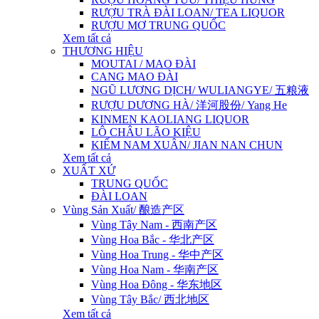
RƯỢU TRÀ ĐÀI LOAN/ TEA LIQUOR
RƯỢU MƠ TRUNG QUỐC
Xem tất cả
THƯƠNG HIỆU
MOUTAI / MAO ĐÀI
CANG MAO ĐÀI
NGŨ LƯƠNG DỊCH/ WULIANGYE/ 五粮液
RƯỢU DƯƠNG HÀ/ 洋河股份/ Yang He
KINMEN KAOLIANG LIQUOR
LÔ CHÂU LÃO KIỆU
KIẾM NAM XUÂN/ JIAN NAN CHUN
Xem tất cả
XUẤT XỨ
TRUNG QUỐC
ĐÀI LOAN
Vùng Sản Xuất/ 酿造产区
Vùng Tây Nam - 西南产区
Vùng Hoa Bắc - 华北产区
Vùng Hoa Trung - 华中产区
Vùng Hoa Nam - 华南产区
Vùng Hoa Đông - 华东地区
Vùng Tây Bắc/ 西北地区
Xem tất cả