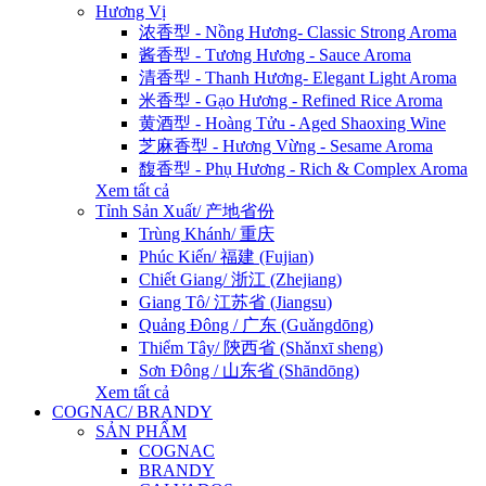
Hương Vị
浓香型 - Nồng Hương- Classic Strong Aroma
酱香型 - Tương Hương - Sauce Aroma
清香型 - Thanh Hương- Elegant Light Aroma
米香型 - Gạo Hương - Refined Rice Aroma
黄酒型 - Hoàng Tửu - Aged Shaoxing Wine
芝麻香型 - Hương Vừng - Sesame Aroma
馥香型 - Phụ Hương - Rich & Complex Aroma
Xem tất cả
Tỉnh Sản Xuất/ 产地省份
Trùng Khánh/ 重庆
Phúc Kiến/ 福建 (Fujian)
Chiết Giang/ 浙江 (Zhejiang)
Giang Tô/ 江苏省 (Jiangsu)
Quảng Đông / 广东 (Guǎngdōng)
Thiểm Tây/ 陝西省 (Shǎnxī sheng)
Sơn Đông / 山东省 (Shāndōng)
Xem tất cả
COGNAC/ BRANDY
SẢN PHẨM
COGNAC
BRANDY