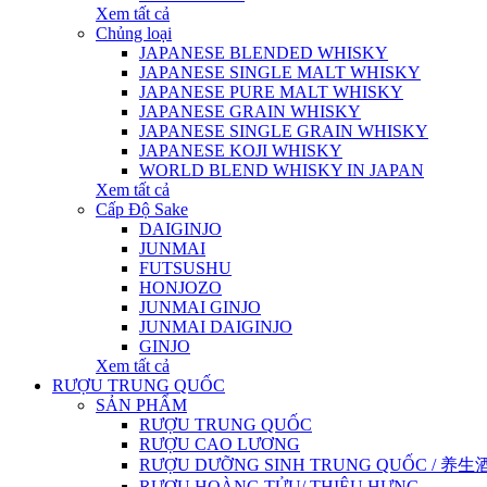
Xem tất cả
Chủng loại
JAPANESE BLENDED WHISKY
JAPANESE SINGLE MALT WHISKY
JAPANESE PURE MALT WHISKY
JAPANESE GRAIN WHISKY
JAPANESE SINGLE GRAIN WHISKY
JAPANESE KOJI WHISKY
WORLD BLEND WHISKY IN JAPAN
Xem tất cả
Cấp Độ Sake
DAIGINJO
JUNMAI
FUTSUSHU
HONJOZO
JUNMAI GINJO
JUNMAI DAIGINJO
GINJO
Xem tất cả
RƯỢU TRUNG QUỐC
SẢN PHẨM
RƯỢU TRUNG QUỐC
RƯỢU CAO LƯƠNG
RƯỢU DƯỠNG SINH TRUNG QUỐC / 养生酒 / 
RƯỢU HOÀNG TỬU/ THIỆU HƯNG