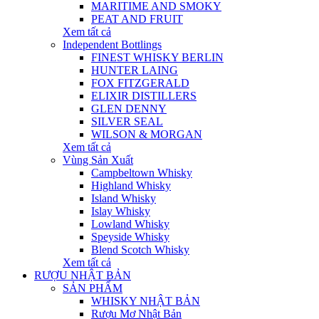
MARITIME AND SMOKY
PEAT AND FRUIT
Xem tất cả
Independent Bottlings
FINEST WHISKY BERLIN
HUNTER LAING
FOX FITZGERALD
ELIXIR DISTILLERS
GLEN DENNY
SILVER SEAL
WILSON & MORGAN
Xem tất cả
Vùng Sản Xuất
Campbeltown Whisky
Highland Whisky
Island Whisky
Islay Whisky
Lowland Whisky
Speyside Whisky
Blend Scotch Whisky
Xem tất cả
RƯỢU NHẬT BẢN
SẢN PHẨM
WHISKY NHẬT BẢN
Rượu Mơ Nhật Bản