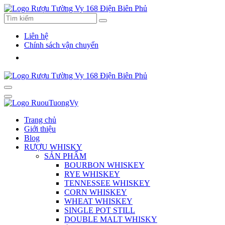
Liên hệ
Chính sách vận chuyển
Trang chủ
Giới thiệu
Blog
RƯỢU WHISKY
SẢN PHẨM
BOURBON WHISKEY
RYE WHISKEY
TENNESSEE WHISKEY
CORN WHISKEY
WHEAT WHISKEY
SINGLE POT STILL
DOUBLE MALT WHISKY