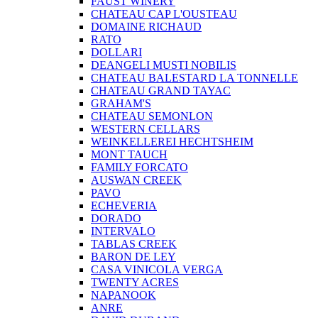
FAUST WINERY
CHATEAU CAP L'OUSTEAU
DOMAINE RICHAUD
RATO
DOLLARI
DEANGELI MUSTI NOBILIS
CHATEAU BALESTARD LA TONNELLE
CHATEAU GRAND TAYAC
GRAHAM'S
CHATEAU SEMONLON
WESTERN CELLARS
WEINKELLEREI HECHTSHEIM
MONT TAUCH
FAMILY FORCATO
AUSWAN CREEK
PAVO
ECHEVERIA
DORADO
INTERVALO
TABLAS CREEK
BARON DE LEY
CASA VINICOLA VERGA
TWENTY ACRES
NAPANOOK
ANRE