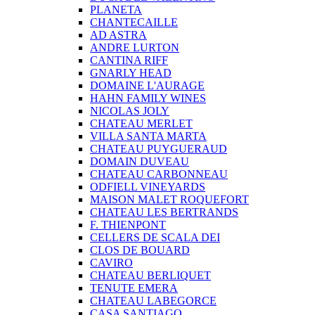
PLANETA
CHANTECAILLE
AD ASTRA
ANDRE LURTON
CANTINA RIFF
GNARLY HEAD
DOMAINE L'AURAGE
HAHN FAMILY WINES
NICOLAS JOLY
CHATEAU MERLET
VILLA SANTA MARTA
CHATEAU PUYGUERAUD
DOMAIN DUVEAU
CHATEAU CARBONNEAU
ODFIELL VINEYARDS
MAISON MALET ROQUEFORT
CHATEAU LES BERTRANDS
F. THIENPONT
CELLERS DE SCALA DEI
CLOS DE BOUARD
CAVIRO
CHATEAU BERLIQUET
TENUTE EMERA
CHATEAU LABEGORCE
CASA SANTIAGO