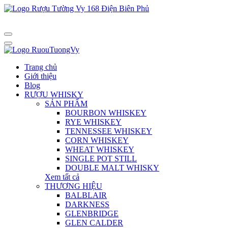
Trang chủ
Giới thiệu
Blog
RƯỢU WHISKY
SẢN PHẨM
BOURBON WHISKEY
RYE WHISKEY
TENNESSEE WHISKEY
CORN WHISKEY
WHEAT WHISKEY
SINGLE POT STILL
DOUBLE MALT WHISKY
Xem tất cả
THƯƠNG HIỆU
BALBLAIR
DARKNESS
GLENBRIDGE
GLEN CALDER