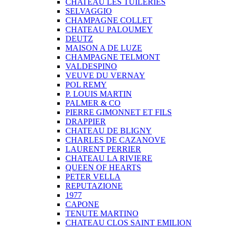
CHATEAU LES TUILERIES
SELVAGGIO
CHAMPAGNE COLLET
CHATEAU PALOUMEY
DEUTZ
MAISON A DE LUZE
CHAMPAGNE TELMONT
VALDESPINO
VEUVE DU VERNAY
POL REMY
P. LOUIS MARTIN
PALMER & CO
PIERRE GIMONNET ET FILS
DRAPPIER
CHATEAU DE BLIGNY
CHARLES DE CAZANOVE
LAURENT PERRIER
CHATEAU LA RIVIERE
QUEEN OF HEARTS
PETER VELLA
REPUTAZIONE
1977
CAPONE
TENUTE MARTINO
CHATEAU CLOS SAINT EMILION