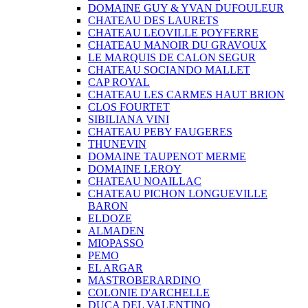
DOMAINE GUY & YVAN DUFOULEUR
CHATEAU DES LAURETS
CHATEAU LEOVILLE POYFERRE
CHATEAU MANOIR DU GRAVOUX
LE MARQUIS DE CALON SEGUR
CHATEAU SOCIANDO MALLET
CAP ROYAL
CHATEAU LES CARMES HAUT BRION
CLOS FOURTET
SIBILIANA VINI
CHATEAU PEBY FAUGERES
THUNEVIN
DOMAINE TAUPENOT MERME
DOMAINE LEROY
CHATEAU NOAILLAC
CHATEAU PICHON LONGUEVILLE
BARON
ELDOZE
ALMADEN
MIOPASSO
PEMO
EL ARGAR
MASTROBERARDINO
COLONIE D'ARCHELLE
DUCA DEL VALENTINO