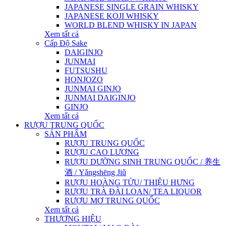
JAPANESE SINGLE GRAIN WHISKY
JAPANESE KOJI WHISKY
WORLD BLEND WHISKY IN JAPAN
Xem tất cả
Cấp Độ Sake
DAIGINJO
JUNMAI
FUTSUSHU
HONJOZO
JUNMAI GINJO
JUNMAI DAIGINJO
GINJO
Xem tất cả
RƯỢU TRUNG QUỐC
SẢN PHẨM
RƯỢU TRUNG QUỐC
RƯỢU CAO LƯƠNG
RƯỢU DƯỠNG SINH TRUNG QUỐC / 养生
酒 / Yǎngshēng Jiǔ
RƯỢU HOÀNG TỬU/ THIỆU HƯNG
RƯỢU TRÀ ĐÀI LOAN/ TEA LIQUOR
RƯỢU MƠ TRUNG QUỐC
Xem tất cả
THƯƠNG HIỆU