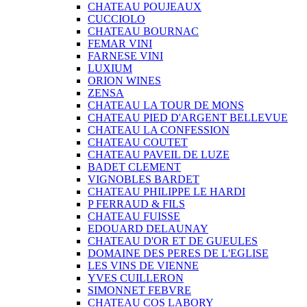
CHATEAU POUJEAUX
CUCCIOLO
CHATEAU BOURNAC
FEMAR VINI
FARNESE VINI
LUXIUM
ORION WINES
ZENSA
CHATEAU LA TOUR DE MONS
CHATEAU PIED D'ARGENT BELLEVUE
CHATEAU LA CONFESSION
CHATEAU COUTET
CHATEAU PAVEIL DE LUZE
BADET CLEMENT
VIGNOBLES BARDET
CHATEAU PHILIPPE LE HARDI
P FERRAUD & FILS
CHATEAU FUISSE
EDOUARD DELAUNAY
CHATEAU D'OR ET DE GUEULES
DOMAINE DES PERES DE L'EGLISE
LES VINS DE VIENNE
YVES CUILLERON
SIMONNET FEBVRE
CHATEAU COS LABORY