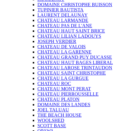
DOMAINE CHRISTOPHE BUISSON
TUPINIER BAUTISTA
LAURENT DELAUNAY
CHATEAU LARMANDE
CHATEAU PAS DE L'ANE
CHATEAU HAUT SAINT BRICE
CHATEAU LILIAN LADOUYS
JOSEPH VERDIER
CHATEAU DE VALOIS
CHATEAU LA GARENNE
CHATEAU GRAND PUY DUCASSE
CHATEAU HAUT BAGES LIBERAL
CHATEAU LAROSE TRINTAUDON
CHATEAU SAINT CHRISTOPHE
CHATEAU LA GURGUE
CHATEAU ROC
CHATEAU MONT PERAT
CHATEAU PIERROUSSELLE
CHATEAU PLATON
DOMAINE DES LANDES
JOEL TALUAU
THE BEACH HOUSE
WOOLSHED
SCOTT BASE
OPAWA