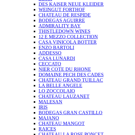
DES KAISER NEUE KLEIDER
WEINGUT FORTHOF
CHATEAU DE RESPIDE
BODEGAS AGUIRRE
ADMIRALITY BAY
THISTLEDOWN WINES
12 E MEZZO COLLECTION
CASA VINICOLA BOTTER
ENZO BARTOLI
ADDESSO
CASA LUNARDI
CECCATO
NIER COTE DU RHONE
DOMAINE PECH DES CADES
CHATEAU GRAND TUILLAC
LA BELLE ANGELE
LO ZOCCOLAIO
CHATEAU LAUZANET
MALESAN
IRIS
BODEGAS GRAN CASTILLO
MAJANO
CHATEAU MANGOT
RAICES
CHATEAU LA ROSE PONCET