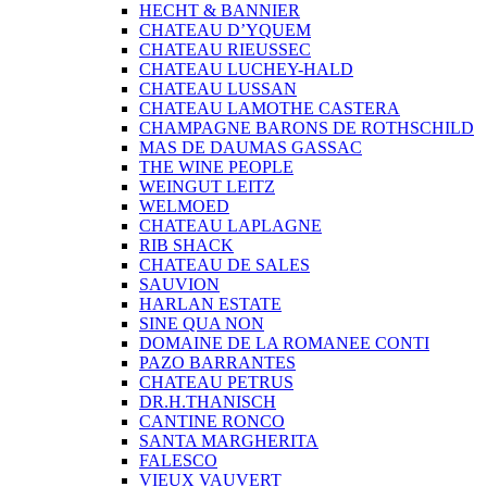
HECHT & BANNIER
CHATEAU D’YQUEM
CHATEAU RIEUSSEC
CHATEAU LUCHEY-HALD
CHATEAU LUSSAN
CHATEAU LAMOTHE CASTERA
CHAMPAGNE BARONS DE ROTHSCHILD
MAS DE DAUMAS GASSAC
THE WINE PEOPLE
WEINGUT LEITZ
WELMOED
CHATEAU LAPLAGNE
RIB SHACK
CHATEAU DE SALES
SAUVION
HARLAN ESTATE
SINE QUA NON
DOMAINE DE LA ROMANEE CONTI
PAZO BARRANTES
CHATEAU PETRUS
DR.H.THANISCH
CANTINE RONCO
SANTA MARGHERITA
FALESCO
VIEUX VAUVERT