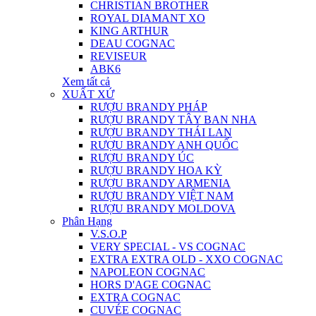
CHRISTIAN BROTHER
ROYAL DIAMANT XO
KING ARTHUR
DEAU COGNAC
REVISEUR
ABK6
Xem tất cả
XUẤT XỨ
RƯỢU BRANDY PHÁP
RƯỢU BRANDY TÂY BAN NHA
RƯỢU BRANDY THÁI LAN
RƯỢU BRANDY ANH QUỐC
RƯỢU BRANDY ÚC
RƯỢU BRANDY HOA KỲ
RƯỢU BRANDY ARMENIA
RƯỢU BRANDY VIỆT NAM
RƯỢU BRANDY MOLDOVA
Phân Hạng
V.S.O.P
VERY SPECIAL - VS COGNAC
EXTRA EXTRA OLD - XXO COGNAC
NAPOLEON COGNAC
HORS D'AGE COGNAC
EXTRA COGNAC
CUVÉE COGNAC