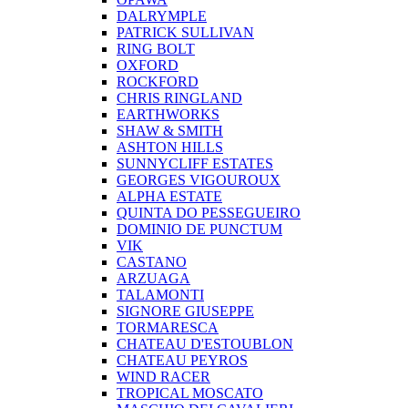
DALRYMPLE
PATRICK SULLIVAN
RING BOLT
OXFORD
ROCKFORD
CHRIS RINGLAND
EARTHWORKS
SHAW & SMITH
ASHTON HILLS
SUNNYCLIFF ESTATES
GEORGES VIGOUROUX
ALPHA ESTATE
QUINTA DO PESSEGUEIRO
DOMINIO DE PUNCTUM
VIK
CASTANO
ARZUAGA
TALAMONTI
SIGNORE GIUSEPPE
TORMARESCA
CHATEAU D'ESTOUBLON
CHATEAU PEYROS
WIND RACER
TROPICAL MOSCATO