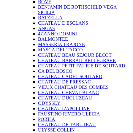
BOVE
BENJAMIN DE ROTHSCHILD VEGA
SICILIA
BATZELLA
CHATEAU D'ESCLANS
ANGAS
47 ANNO DOMINI
BALMONTEE
MASSERIA TRAJONE
MASCA DEL TACCO
CHATEAU BEAU SEJOUR BECOT
CHATEAU BARRAIL BELLEGRAVE
CHATEAU PETIT FAURIE DE SOUTARD
CA DEL BOSCO
CHATEAU CADET SOUTARD
CHATEAU DE PRESSAC
VIEUX CHATEAU DES COMBES
CHATEAU CHEVAL BLANC
CHATEAU DUCLUZEAU
ODYSSEY
CHATEAU L'APOLLINE
FAUSTINO RIVERO ULECIA
PORTIA
CHATEAU DE TABUTEAU
ULYSSE COLLIN