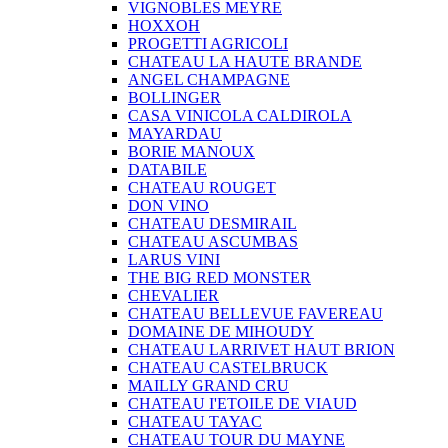
VIGNOBLES MEYRE
HOXXOH
PROGETTI AGRICOLI
CHATEAU LA HAUTE BRANDE
ANGEL CHAMPAGNE
BOLLINGER
CASA VINICOLA CALDIROLA
MAYARDAU
BORIE MANOUX
DATABILE
CHATEAU ROUGET
DON VINO
CHATEAU DESMIRAIL
CHATEAU ASCUMBAS
LARUS VINI
THE BIG RED MONSTER
CHEVALIER
CHATEAU BELLEVUE FAVEREAU
DOMAINE DE MIHOUDY
CHATEAU LARRIVET HAUT BRION
CHATEAU CASTELBRUCK
MAILLY GRAND CRU
CHATEAU I'ETOILE DE VIAUD
CHATEAU TAYAC
CHATEAU TOUR DU MAYNE