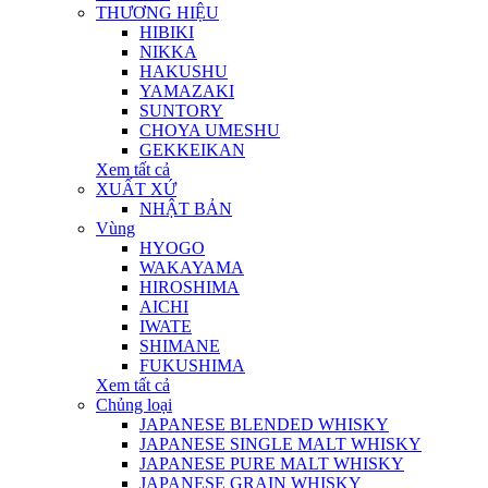
THƯƠNG HIỆU
HIBIKI
NIKKA
HAKUSHU
YAMAZAKI
SUNTORY
CHOYA UMESHU
GEKKEIKAN
Xem tất cả
XUẤT XỨ
NHẬT BẢN
Vùng
HYOGO
WAKAYAMA
HIROSHIMA
AICHI
IWATE
SHIMANE
FUKUSHIMA
Xem tất cả
Chủng loại
JAPANESE BLENDED WHISKY
JAPANESE SINGLE MALT WHISKY
JAPANESE PURE MALT WHISKY
JAPANESE GRAIN WHISKY