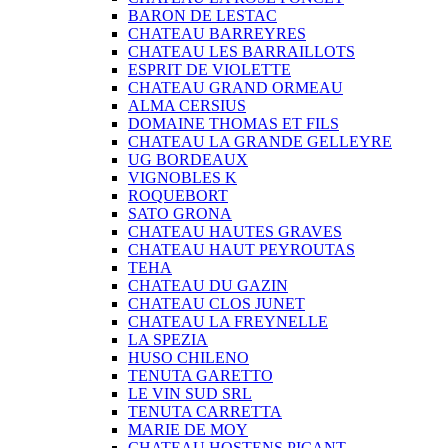
BARON DE LESTAC
CHATEAU BARREYRES
CHATEAU LES BARRAILLOTS
ESPRIT DE VIOLETTE
CHATEAU GRAND ORMEAU
ALMA CERSIUS
DOMAINE THOMAS ET FILS
CHATEAU LA GRANDE GELLEYRE
UG BORDEAUX
VIGNOBLES K
ROQUEBORT
SATO GRONA
CHATEAU HAUTES GRAVES
CHATEAU HAUT PEYROUTAS
TEHA
CHATEAU DU GAZIN
CHATEAU CLOS JUNET
CHATEAU LA FREYNELLE
LA SPEZIA
HUSO CHILENO
TENUTA GARETTO
LE VIN SUD SRL
TENUTA CARRETTA
MARIE DE MOY
CHATEAU HOSTENS PICANT