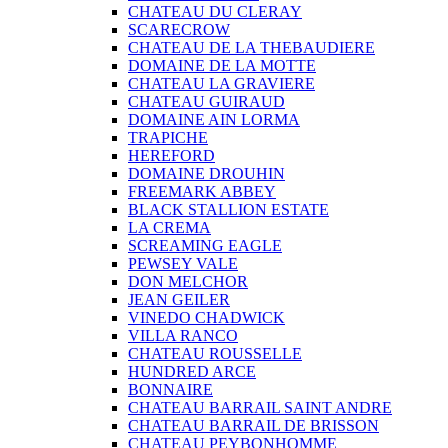
CHATEAU DU CLERAY
SCARECROW
CHATEAU DE LA THEBAUDIERE
DOMAINE DE LA MOTTE
CHATEAU LA GRAVIERE
CHATEAU GUIRAUD
DOMAINE AIN LORMA
TRAPICHE
HEREFORD
DOMAINE DROUHIN
FREEMARK ABBEY
BLACK STALLION ESTATE
LA CREMA
SCREAMING EAGLE
PEWSEY VALE
DON MELCHOR
JEAN GEILER
VINEDO CHADWICK
VILLA RANCO
CHATEAU ROUSSELLE
HUNDRED ARCE
BONNAIRE
CHATEAU BARRAIL SAINT ANDRE
CHATEAU BARRAIL DE BRISSON
CHATEAU PEYBONHOMME