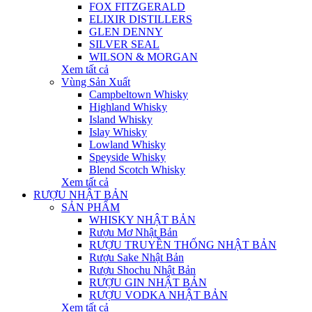
FOX FITZGERALD
ELIXIR DISTILLERS
GLEN DENNY
SILVER SEAL
WILSON & MORGAN
Xem tất cả
Vùng Sản Xuất
Campbeltown Whisky
Highland Whisky
Island Whisky
Islay Whisky
Lowland Whisky
Speyside Whisky
Blend Scotch Whisky
Xem tất cả
RƯỢU NHẬT BẢN
SẢN PHẨM
WHISKY NHẬT BẢN
Rượu Mơ Nhật Bản
RƯỢU TRUYỀN THỐNG NHẬT BẢN
Rượu Sake Nhật Bản
Rượu Shochu Nhật Bản
RƯỢU GIN NHẬT BẢN
RƯỢU VODKA NHẬT BẢN
Xem tất cả