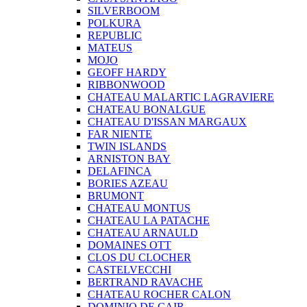
SILVERBOOM
POLKURA
REPUBLIC
MATEUS
MOJO
GEOFF HARDY
RIBBONWOOD
CHATEAU MALARTIC LAGRAVIERE
CHATEAU BONALGUE
CHATEAU D'ISSAN MARGAUX
FAR NIENTE
TWIN ISLANDS
ARNISTON BAY
DELAFINCA
BORIES AZEAU
BRUMONT
CHATEAU MONTUS
CHATEAU LA PATACHE
CHATEAU ARNAULD
DOMAINES OTT
CLOS DU CLOCHER
CASTELVECCHI
BERTRAND RAVACHE
CHATEAU ROCHER CALON
DOMINIO DE CAIR