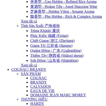
米香型 - Gạo Hương - Refined Rice Aroma
黄酒型 - Hoàng Tửu - Aged Shaoxing Wine
芝麻香型 - Hương Vừng - Sesame Aroma
馥香型 - Phụ Hương - Rich & Complex Aroma
Xem tất cả
Tỉnh Sản Xuất/ 产地省份
Trùng Khánh/ 重庆
Phúc Kiến/ 福建 (Fujian)
Chiết Giang/ 浙江 (Zhejiang)
Giang Tô/ 江苏省 (Jiangsu)
Quảng Đông / 广东 (Guǎngdōng)
Thiểm Tây/ 陝西省 (Shǎnxī sheng)
Sơn Đông / 山东省 (Shāndōng)
Xem tất cả
COGNAC/ BRANDY
SẢN PHẨM
COGNAC
BRANDY
CALVADOS
EAUX DE VIE
DOMAINE JEAN MARC MOREY
THƯƠNG HIỆU
HARDY