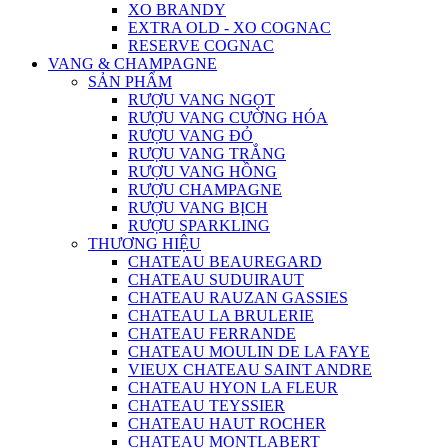
XO BRANDY
EXTRA OLD - XO COGNAC
RESERVE COGNAC
VANG & CHAMPAGNE
SẢN PHẨM
RƯỢU VANG NGỌT
RƯỢU VANG CƯỜNG HÓA
RƯỢU VANG ĐỎ
RƯỢU VANG TRẮNG
RƯỢU VANG HỒNG
RƯỢU CHAMPAGNE
RƯỢU VANG BỊCH
RƯỢU SPARKLING
THƯƠNG HIỆU
CHATEAU BEAUREGARD
CHATEAU SUDUIRAUT
CHATEAU RAUZAN GASSIES
CHATEAU LA BRULERIE
CHATEAU FERRANDE
CHATEAU MOULIN DE LA FAYE
VIEUX CHATEAU SAINT ANDRE
CHATEAU HYON LA FLEUR
CHATEAU TEYSSIER
CHATEAU HAUT ROCHER
CHATEAU MONTLABERT