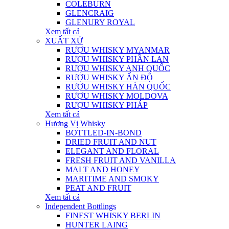
COLEBURN
GLENCRAIG
GLENURY ROYAL
Xem tất cả
XUẤT XỨ
RƯỢU WHISKY MYANMAR
RƯỢU WHISKY PHẦN LAN
RƯỢU WHISKY ANH QUỐC
RƯỢU WHISKY ẤN ĐỘ
RƯỢU WHISKY HÀN QUỐC
RƯỢU WHISKY MOLDOVA
RƯỢU WHISKY PHÁP
Xem tất cả
Hương Vị Whisky
BOTTLED-IN-BOND
DRIED FRUIT AND NUT
ELEGANT AND FLORAL
FRESH FRUIT AND VANILLA
MALT AND HONEY
MARITIME AND SMOKY
PEAT AND FRUIT
Xem tất cả
Independent Bottlings
FINEST WHISKY BERLIN
HUNTER LAING