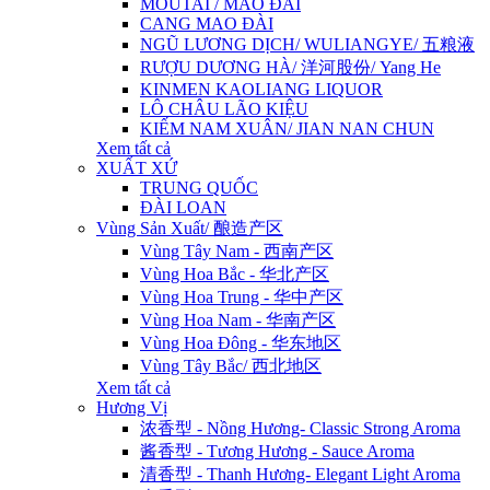
MOUTAI / MAO ĐÀI
CANG MAO ĐÀI
NGŨ LƯƠNG DỊCH/ WULIANGYE/ 五粮液
RƯỢU DƯƠNG HÀ/ 洋河股份/ Yang He
KINMEN KAOLIANG LIQUOR
LÔ CHÂU LÃO KIỆU
KIẾM NAM XUÂN/ JIAN NAN CHUN
Xem tất cả
XUẤT XỨ
TRUNG QUỐC
ĐÀI LOAN
Vùng Sản Xuất/ 酿造产区
Vùng Tây Nam - 西南产区
Vùng Hoa Bắc - 华北产区
Vùng Hoa Trung - 华中产区
Vùng Hoa Nam - 华南产区
Vùng Hoa Đông - 华东地区
Vùng Tây Bắc/ 西北地区
Xem tất cả
Hương Vị
浓香型 - Nồng Hương- Classic Strong Aroma
酱香型 - Tương Hương - Sauce Aroma
清香型 - Thanh Hương- Elegant Light Aroma