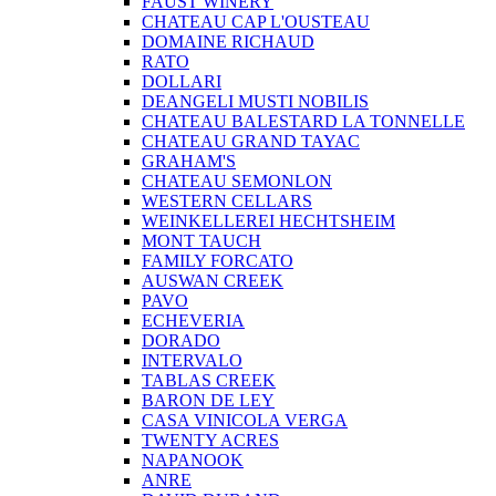
FAUST WINERY
CHATEAU CAP L'OUSTEAU
DOMAINE RICHAUD
RATO
DOLLARI
DEANGELI MUSTI NOBILIS
CHATEAU BALESTARD LA TONNELLE
CHATEAU GRAND TAYAC
GRAHAM'S
CHATEAU SEMONLON
WESTERN CELLARS
WEINKELLEREI HECHTSHEIM
MONT TAUCH
FAMILY FORCATO
AUSWAN CREEK
PAVO
ECHEVERIA
DORADO
INTERVALO
TABLAS CREEK
BARON DE LEY
CASA VINICOLA VERGA
TWENTY ACRES
NAPANOOK
ANRE