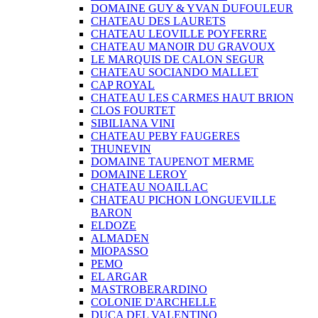
DOMAINE GUY & YVAN DUFOULEUR
CHATEAU DES LAURETS
CHATEAU LEOVILLE POYFERRE
CHATEAU MANOIR DU GRAVOUX
LE MARQUIS DE CALON SEGUR
CHATEAU SOCIANDO MALLET
CAP ROYAL
CHATEAU LES CARMES HAUT BRION
CLOS FOURTET
SIBILIANA VINI
CHATEAU PEBY FAUGERES
THUNEVIN
DOMAINE TAUPENOT MERME
DOMAINE LEROY
CHATEAU NOAILLAC
CHATEAU PICHON LONGUEVILLE
BARON
ELDOZE
ALMADEN
MIOPASSO
PEMO
EL ARGAR
MASTROBERARDINO
COLONIE D'ARCHELLE
DUCA DEL VALENTINO