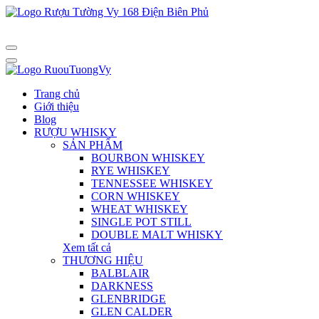
Trang chủ
Giới thiệu
Blog
RƯỢU WHISKY
SẢN PHẨM
BOURBON WHISKEY
RYE WHISKEY
TENNESSEE WHISKEY
CORN WHISKEY
WHEAT WHISKEY
SINGLE POT STILL
DOUBLE MALT WHISKY
Xem tất cả
THƯƠNG HIỆU
BALBLAIR
DARKNESS
GLENBRIDGE
GLEN CALDER