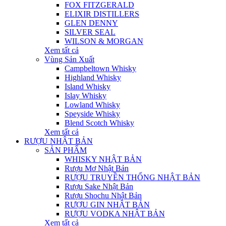
FOX FITZGERALD
ELIXIR DISTILLERS
GLEN DENNY
SILVER SEAL
WILSON & MORGAN
Xem tất cả
Vùng Sản Xuất
Campbeltown Whisky
Highland Whisky
Island Whisky
Islay Whisky
Lowland Whisky
Speyside Whisky
Blend Scotch Whisky
Xem tất cả
RƯỢU NHẬT BẢN
SẢN PHẨM
WHISKY NHẬT BẢN
Rượu Mơ Nhật Bản
RƯỢU TRUYỀN THỐNG NHẬT BẢN
Rượu Sake Nhật Bản
Rượu Shochu Nhật Bản
RƯỢU GIN NHẬT BẢN
RƯỢU VODKA NHẬT BẢN
Xem tất cả