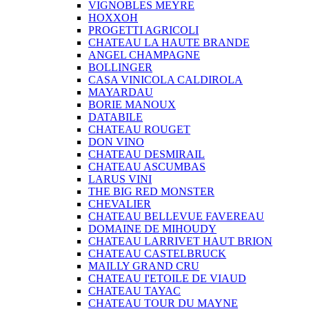
VIGNOBLES MEYRE
HOXXOH
PROGETTI AGRICOLI
CHATEAU LA HAUTE BRANDE
ANGEL CHAMPAGNE
BOLLINGER
CASA VINICOLA CALDIROLA
MAYARDAU
BORIE MANOUX
DATABILE
CHATEAU ROUGET
DON VINO
CHATEAU DESMIRAIL
CHATEAU ASCUMBAS
LARUS VINI
THE BIG RED MONSTER
CHEVALIER
CHATEAU BELLEVUE FAVEREAU
DOMAINE DE MIHOUDY
CHATEAU LARRIVET HAUT BRION
CHATEAU CASTELBRUCK
MAILLY GRAND CRU
CHATEAU I'ETOILE DE VIAUD
CHATEAU TAYAC
CHATEAU TOUR DU MAYNE