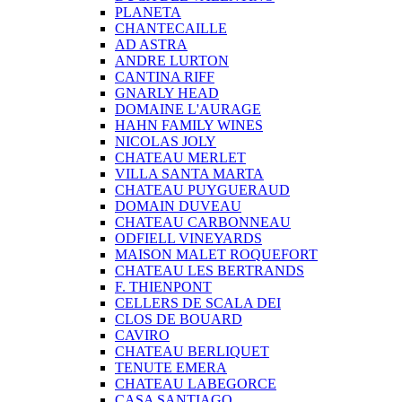
PLANETA
CHANTECAILLE
AD ASTRA
ANDRE LURTON
CANTINA RIFF
GNARLY HEAD
DOMAINE L'AURAGE
HAHN FAMILY WINES
NICOLAS JOLY
CHATEAU MERLET
VILLA SANTA MARTA
CHATEAU PUYGUERAUD
DOMAIN DUVEAU
CHATEAU CARBONNEAU
ODFIELL VINEYARDS
MAISON MALET ROQUEFORT
CHATEAU LES BERTRANDS
F. THIENPONT
CELLERS DE SCALA DEI
CLOS DE BOUARD
CAVIRO
CHATEAU BERLIQUET
TENUTE EMERA
CHATEAU LABEGORCE
CASA SANTIAGO