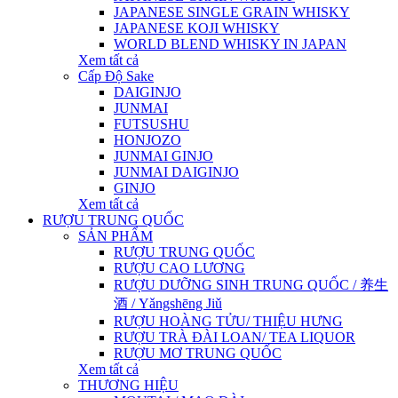
JAPANESE SINGLE GRAIN WHISKY
JAPANESE KOJI WHISKY
WORLD BLEND WHISKY IN JAPAN
Xem tất cả
Cấp Độ Sake
DAIGINJO
JUNMAI
FUTSUSHU
HONJOZO
JUNMAI GINJO
JUNMAI DAIGINJO
GINJO
Xem tất cả
RƯỢU TRUNG QUỐC
SẢN PHẨM
RƯỢU TRUNG QUỐC
RƯỢU CAO LƯƠNG
RƯỢU DƯỠNG SINH TRUNG QUỐC / 养生
酒 / Yǎngshēng Jiǔ
RƯỢU HOÀNG TỬU/ THIỆU HƯNG
RƯỢU TRÀ ĐÀI LOAN/ TEA LIQUOR
RƯỢU MƠ TRUNG QUỐC
Xem tất cả
THƯƠNG HIỆU