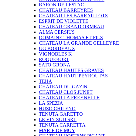
BARON DE LESTAC
CHATEAU BARREYRES
CHATEAU LES BARRAILLOTS
ESPRIT DE VIOLETTE
CHATEAU GRAND ORMEAU
ALMA CERSIUS
DOMAINE THOMAS ET FILS
CHATEAU LA GRANDE GELLEYRE
UG BORDEAUX
VIGNOBLES K
ROQUEBORT
SATO GRONA
CHATEAU HAUTES GRAVES
CHATEAU HAUT PEYROUTAS
TEHA
CHATEAU DU GAZIN
CHATEAU CLOS JUNET
CHATEAU LA FREYNELLE
LA SPEZIA
HUSO CHILENO
TENUTA GARETTO
LE VIN SUD SRL
TENUTA CARRETTA
MARIE DE MOY
CHATEAU HOSTENS PICANT