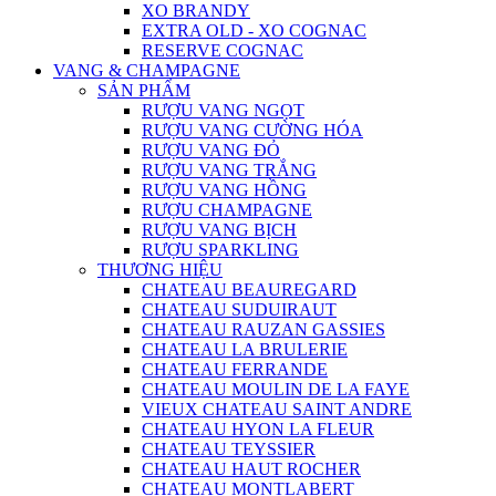
XO BRANDY
EXTRA OLD - XO COGNAC
RESERVE COGNAC
VANG & CHAMPAGNE
SẢN PHẨM
RƯỢU VANG NGỌT
RƯỢU VANG CƯỜNG HÓA
RƯỢU VANG ĐỎ
RƯỢU VANG TRẮNG
RƯỢU VANG HỒNG
RƯỢU CHAMPAGNE
RƯỢU VANG BỊCH
RƯỢU SPARKLING
THƯƠNG HIỆU
CHATEAU BEAUREGARD
CHATEAU SUDUIRAUT
CHATEAU RAUZAN GASSIES
CHATEAU LA BRULERIE
CHATEAU FERRANDE
CHATEAU MOULIN DE LA FAYE
VIEUX CHATEAU SAINT ANDRE
CHATEAU HYON LA FLEUR
CHATEAU TEYSSIER
CHATEAU HAUT ROCHER
CHATEAU MONTLABERT