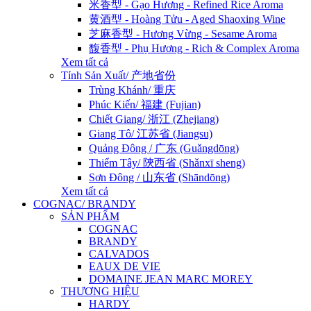
米香型 - Gạo Hương - Refined Rice Aroma
黄酒型 - Hoàng Tửu - Aged Shaoxing Wine
芝麻香型 - Hương Vừng - Sesame Aroma
馥香型 - Phụ Hương - Rich & Complex Aroma
Xem tất cả
Tỉnh Sản Xuất/ 产地省份
Trùng Khánh/ 重庆
Phúc Kiến/ 福建 (Fujian)
Chiết Giang/ 浙江 (Zhejiang)
Giang Tô/ 江苏省 (Jiangsu)
Quảng Đông / 广东 (Guǎngdōng)
Thiểm Tây/ 陝西省 (Shǎnxī sheng)
Sơn Đông / 山东省 (Shāndōng)
Xem tất cả
COGNAC/ BRANDY
SẢN PHẨM
COGNAC
BRANDY
CALVADOS
EAUX DE VIE
DOMAINE JEAN MARC MOREY
THƯƠNG HIỆU
HARDY