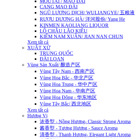
MOUTAI / MAO ĐÀI
CANG MAO ĐÀI
NGŨ LƯƠNG DỊCH/ WULIANGYE/ 五粮液
RƯỢU DƯƠNG HÀ/ 洋河股份/ Yang He
KINMEN KAOLIANG LIQUOR
LÔ CHÂU LÃO KIỆU
KIẾM NAM XUÂN/ JIAN NAN CHUN
Xem tất cả
XUẤT XỨ
TRUNG QUỐC
ĐÀI LOAN
Vùng Sản Xuất/ 酿造产区
Vùng Tây Nam - 西南产区
Vùng Hoa Bắc - 华北产区
Vùng Hoa Trung - 华中产区
Vùng Hoa Nam - 华南产区
Vùng Hoa Đông - 华东地区
Vùng Tây Bắc/ 西北地区
Xem tất cả
Hương Vị
浓香型 - Nồng Hương- Classic Strong Aroma
酱香型 - Tương Hương - Sauce Aroma
清香型 - Thanh Hương- Elegant Light Aroma