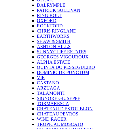
DALRYMPLE
PATRICK SULLIVAN
RING BOLT
OXFORD
ROCKFORD
CHRIS RINGLAND
EARTHWORKS
SHAW & SMITH
ASHTON HILLS
SUNNYCLIFF ESTATES
GEORGES VIGOUROUX
ALPHA ESTATE
QUINTA DO PESSEGUEIRO
DOMINIO DE PUNCTUM
VIK
CASTANO
ARZUAGA
TALAMONTI
SIGNORE GIUSEPPE
TORMARESCA
CHATEAU D'ESTOUBLON
CHATEAU PEYROS
WIND RACER
TROPICAL MOSCATO