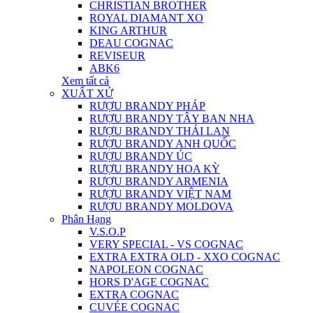
CHRISTIAN BROTHER
ROYAL DIAMANT XO
KING ARTHUR
DEAU COGNAC
REVISEUR
ABK6
Xem tất cả
XUẤT XỨ
RƯỢU BRANDY PHÁP
RƯỢU BRANDY TÂY BAN NHA
RƯỢU BRANDY THÁI LAN
RƯỢU BRANDY ANH QUỐC
RƯỢU BRANDY ÚC
RƯỢU BRANDY HOA KỲ
RƯỢU BRANDY ARMENIA
RƯỢU BRANDY VIỆT NAM
RƯỢU BRANDY MOLDOVA
Phân Hạng
V.S.O.P
VERY SPECIAL - VS COGNAC
EXTRA EXTRA OLD - XXO COGNAC
NAPOLEON COGNAC
HORS D'AGE COGNAC
EXTRA COGNAC
CUVÉE COGNAC