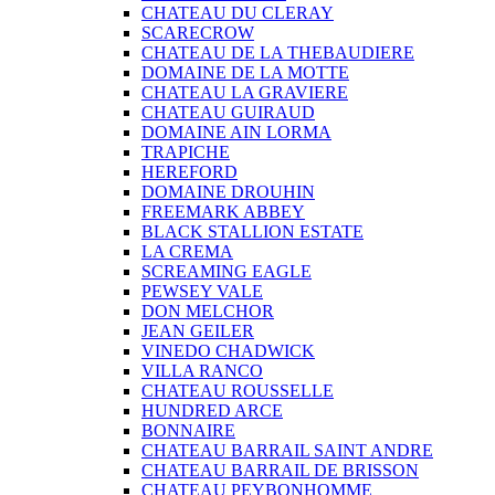
CHATEAU DU CLERAY
SCARECROW
CHATEAU DE LA THEBAUDIERE
DOMAINE DE LA MOTTE
CHATEAU LA GRAVIERE
CHATEAU GUIRAUD
DOMAINE AIN LORMA
TRAPICHE
HEREFORD
DOMAINE DROUHIN
FREEMARK ABBEY
BLACK STALLION ESTATE
LA CREMA
SCREAMING EAGLE
PEWSEY VALE
DON MELCHOR
JEAN GEILER
VINEDO CHADWICK
VILLA RANCO
CHATEAU ROUSSELLE
HUNDRED ARCE
BONNAIRE
CHATEAU BARRAIL SAINT ANDRE
CHATEAU BARRAIL DE BRISSON
CHATEAU PEYBONHOMME