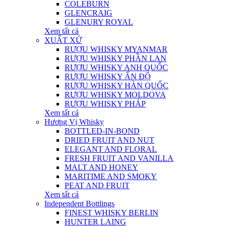
COLEBURN
GLENCRAIG
GLENURY ROYAL
Xem tất cả
XUẤT XỨ
RƯỢU WHISKY MYANMAR
RƯỢU WHISKY PHẦN LAN
RƯỢU WHISKY ANH QUỐC
RƯỢU WHISKY ẤN ĐỘ
RƯỢU WHISKY HÀN QUỐC
RƯỢU WHISKY MOLDOVA
RƯỢU WHISKY PHÁP
Xem tất cả
Hương Vị Whisky
BOTTLED-IN-BOND
DRIED FRUIT AND NUT
ELEGANT AND FLORAL
FRESH FRUIT AND VANILLA
MALT AND HONEY
MARITIME AND SMOKY
PEAT AND FRUIT
Xem tất cả
Independent Bottlings
FINEST WHISKY BERLIN
HUNTER LAING