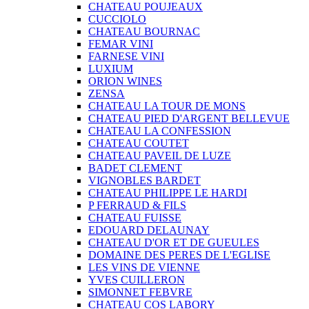
CHATEAU POUJEAUX
CUCCIOLO
CHATEAU BOURNAC
FEMAR VINI
FARNESE VINI
LUXIUM
ORION WINES
ZENSA
CHATEAU LA TOUR DE MONS
CHATEAU PIED D'ARGENT BELLEVUE
CHATEAU LA CONFESSION
CHATEAU COUTET
CHATEAU PAVEIL DE LUZE
BADET CLEMENT
VIGNOBLES BARDET
CHATEAU PHILIPPE LE HARDI
P FERRAUD & FILS
CHATEAU FUISSE
EDOUARD DELAUNAY
CHATEAU D'OR ET DE GUEULES
DOMAINE DES PERES DE L'EGLISE
LES VINS DE VIENNE
YVES CUILLERON
SIMONNET FEBVRE
CHATEAU COS LABORY