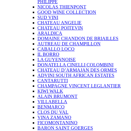
PHILIPPE
NICOLAS THIENPONT
GOOD WINE COLLECTION
SUD VINI
CHATEAU ANGELIE
CHATEAU POITEVIN
ARALDICA
DOMAINE CHANDON DE BRIAILLES
AUTREAU DE CHAMPILLON
CABALLO LOCO
IL BORRO
LA GUYENNOISE
DONATELLA CINELLI COLOMBINI
CHATEAU D’ARMAJAN DES ORMES
ADVINI SOUTH AFRICAN ESTATES
CANTARUTTI
CHAMPAGNE VINCENT LEGLANTIER
KIWI WALK
ALAIN BRUMONT
VILLABELLA
BENMARCO
CLOS DU VAL
VINA ZAMANO
FICOMONTANINO
BARON SAINT GOERGES