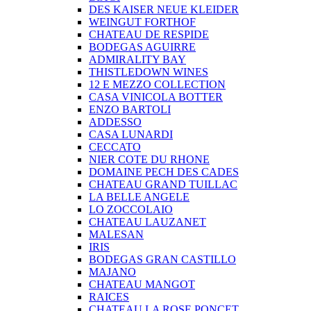
DES KAISER NEUE KLEIDER
WEINGUT FORTHOF
CHATEAU DE RESPIDE
BODEGAS AGUIRRE
ADMIRALITY BAY
THISTLEDOWN WINES
12 E MEZZO COLLECTION
CASA VINICOLA BOTTER
ENZO BARTOLI
ADDESSO
CASA LUNARDI
CECCATO
NIER COTE DU RHONE
DOMAINE PECH DES CADES
CHATEAU GRAND TUILLAC
LA BELLE ANGELE
LO ZOCCOLAIO
CHATEAU LAUZANET
MALESAN
IRIS
BODEGAS GRAN CASTILLO
MAJANO
CHATEAU MANGOT
RAICES
CHATEAU LA ROSE PONCET