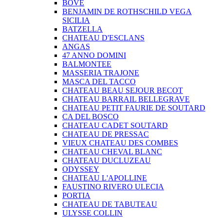
BOVE
BENJAMIN DE ROTHSCHILD VEGA
SICILIA
BATZELLA
CHATEAU D'ESCLANS
ANGAS
47 ANNO DOMINI
BALMONTEE
MASSERIA TRAJONE
MASCA DEL TACCO
CHATEAU BEAU SEJOUR BECOT
CHATEAU BARRAIL BELLEGRAVE
CHATEAU PETIT FAURIE DE SOUTARD
CA DEL BOSCO
CHATEAU CADET SOUTARD
CHATEAU DE PRESSAC
VIEUX CHATEAU DES COMBES
CHATEAU CHEVAL BLANC
CHATEAU DUCLUZEAU
ODYSSEY
CHATEAU L'APOLLINE
FAUSTINO RIVERO ULECIA
PORTIA
CHATEAU DE TABUTEAU
ULYSSE COLLIN