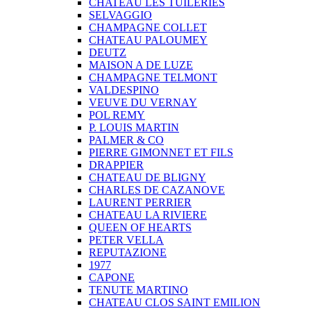
CHATEAU LES TUILERIES
SELVAGGIO
CHAMPAGNE COLLET
CHATEAU PALOUMEY
DEUTZ
MAISON A DE LUZE
CHAMPAGNE TELMONT
VALDESPINO
VEUVE DU VERNAY
POL REMY
P. LOUIS MARTIN
PALMER & CO
PIERRE GIMONNET ET FILS
DRAPPIER
CHATEAU DE BLIGNY
CHARLES DE CAZANOVE
LAURENT PERRIER
CHATEAU LA RIVIERE
QUEEN OF HEARTS
PETER VELLA
REPUTAZIONE
1977
CAPONE
TENUTE MARTINO
CHATEAU CLOS SAINT EMILION