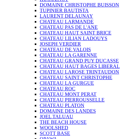
DOMAINE CHRISTOPHE BUISSON
TUPINIER BAUTISTA
LAURENT DELAUNAY
CHATEAU LARMANDE
CHATEAU PAS DE L'ANE
CHATEAU HAUT SAINT BRICE
CHATEAU LILIAN LADOUYS
JOSEPH VERDIER
CHATEAU DE VALOIS
CHATEAU LA GARENNE
CHATEAU GRAND PUY DUCASSE
CHATEAU HAUT BAGES LIBERAL
CHATEAU LAROSE TRINTAUDON
CHATEAU SAINT CHRISTOPHE
CHATEAU LA GURGUE
CHATEAU ROC
CHATEAU MONT PERAT
CHATEAU PIERROUSSELLE
CHATEAU PLATON
DOMAINE DES LANDES
JOEL TALUAU
THE BEACH HOUSE
WOOLSHED
SCOTT BASE
OPAWA