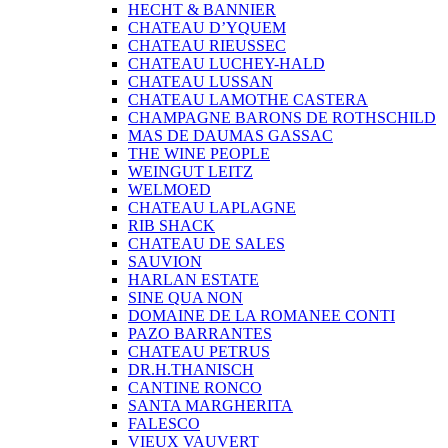
HECHT & BANNIER
CHATEAU D’YQUEM
CHATEAU RIEUSSEC
CHATEAU LUCHEY-HALD
CHATEAU LUSSAN
CHATEAU LAMOTHE CASTERA
CHAMPAGNE BARONS DE ROTHSCHILD
MAS DE DAUMAS GASSAC
THE WINE PEOPLE
WEINGUT LEITZ
WELMOED
CHATEAU LAPLAGNE
RIB SHACK
CHATEAU DE SALES
SAUVION
HARLAN ESTATE
SINE QUA NON
DOMAINE DE LA ROMANEE CONTI
PAZO BARRANTES
CHATEAU PETRUS
DR.H.THANISCH
CANTINE RONCO
SANTA MARGHERITA
FALESCO
VIEUX VAUVERT