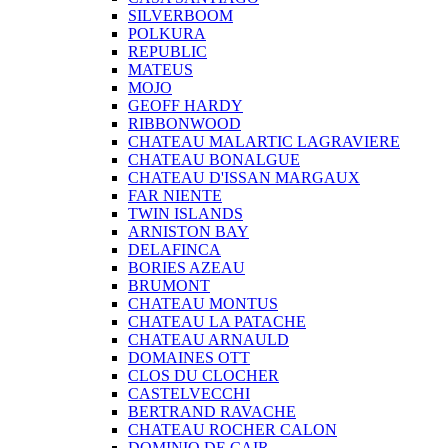
SILVERBOOM
POLKURA
REPUBLIC
MATEUS
MOJO
GEOFF HARDY
RIBBONWOOD
CHATEAU MALARTIC LAGRAVIERE
CHATEAU BONALGUE
CHATEAU D'ISSAN MARGAUX
FAR NIENTE
TWIN ISLANDS
ARNISTON BAY
DELAFINCA
BORIES AZEAU
BRUMONT
CHATEAU MONTUS
CHATEAU LA PATACHE
CHATEAU ARNAULD
DOMAINES OTT
CLOS DU CLOCHER
CASTELVECCHI
BERTRAND RAVACHE
CHATEAU ROCHER CALON
DOMINIO DE CAIR