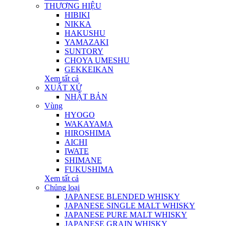
THƯƠNG HIỆU
HIBIKI
NIKKA
HAKUSHU
YAMAZAKI
SUNTORY
CHOYA UMESHU
GEKKEIKAN
Xem tất cả
XUẤT XỨ
NHẬT BẢN
Vùng
HYOGO
WAKAYAMA
HIROSHIMA
AICHI
IWATE
SHIMANE
FUKUSHIMA
Xem tất cả
Chủng loại
JAPANESE BLENDED WHISKY
JAPANESE SINGLE MALT WHISKY
JAPANESE PURE MALT WHISKY
JAPANESE GRAIN WHISKY