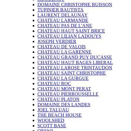
DOMAINE CHRISTOPHE BUISSON
TUPINIER BAUTISTA
LAURENT DELAUNAY
CHATEAU LARMANDE
CHATEAU PAS DE L'ANE
CHATEAU HAUT SAINT BRICE
CHATEAU LILIAN LADOUYS
JOSEPH VERDIER
CHATEAU DE VALOIS
CHATEAU LA GARENNE
CHATEAU GRAND PUY DUCASSE
CHATEAU HAUT BAGES LIBERAL
CHATEAU LAROSE TRINTAUDON
CHATEAU SAINT CHRISTOPHE
CHATEAU LA GURGUE
CHATEAU ROC
CHATEAU MONT PERAT
CHATEAU PIERROUSSELLE
CHATEAU PLATON
DOMAINE DES LANDES
JOEL TALUAU
THE BEACH HOUSE
WOOLSHED
SCOTT BASE
OPAWA