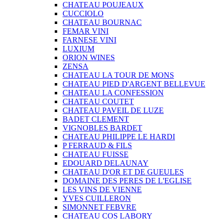
CHATEAU POUJEAUX
CUCCIOLO
CHATEAU BOURNAC
FEMAR VINI
FARNESE VINI
LUXIUM
ORION WINES
ZENSA
CHATEAU LA TOUR DE MONS
CHATEAU PIED D'ARGENT BELLEVUE
CHATEAU LA CONFESSION
CHATEAU COUTET
CHATEAU PAVEIL DE LUZE
BADET CLEMENT
VIGNOBLES BARDET
CHATEAU PHILIPPE LE HARDI
P FERRAUD & FILS
CHATEAU FUISSE
EDOUARD DELAUNAY
CHATEAU D'OR ET DE GUEULES
DOMAINE DES PERES DE L'EGLISE
LES VINS DE VIENNE
YVES CUILLERON
SIMONNET FEBVRE
CHATEAU COS LABORY