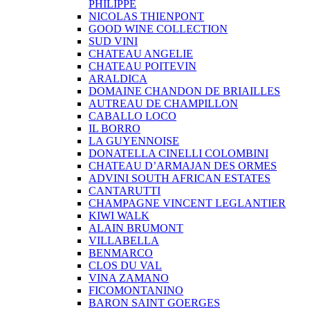
PHILIPPE
NICOLAS THIENPONT
GOOD WINE COLLECTION
SUD VINI
CHATEAU ANGELIE
CHATEAU POITEVIN
ARALDICA
DOMAINE CHANDON DE BRIAILLES
AUTREAU DE CHAMPILLON
CABALLO LOCO
IL BORRO
LA GUYENNOISE
DONATELLA CINELLI COLOMBINI
CHATEAU D’ARMAJAN DES ORMES
ADVINI SOUTH AFRICAN ESTATES
CANTARUTTI
CHAMPAGNE VINCENT LEGLANTIER
KIWI WALK
ALAIN BRUMONT
VILLABELLA
BENMARCO
CLOS DU VAL
VINA ZAMANO
FICOMONTANINO
BARON SAINT GOERGES