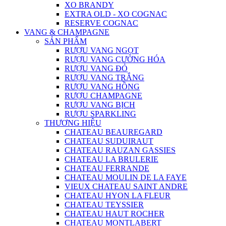
XO BRANDY
EXTRA OLD - XO COGNAC
RESERVE COGNAC
VANG & CHAMPAGNE
SẢN PHẨM
RƯỢU VANG NGỌT
RƯỢU VANG CƯỜNG HÓA
RƯỢU VANG ĐỎ
RƯỢU VANG TRẮNG
RƯỢU VANG HỒNG
RƯỢU CHAMPAGNE
RƯỢU VANG BỊCH
RƯỢU SPARKLING
THƯƠNG HIỆU
CHATEAU BEAUREGARD
CHATEAU SUDUIRAUT
CHATEAU RAUZAN GASSIES
CHATEAU LA BRULERIE
CHATEAU FERRANDE
CHATEAU MOULIN DE LA FAYE
VIEUX CHATEAU SAINT ANDRE
CHATEAU HYON LA FLEUR
CHATEAU TEYSSIER
CHATEAU HAUT ROCHER
CHATEAU MONTLABERT