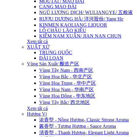
MOUTAI / MAO ĐÀI
CANG MAO ĐÀI
NGŨ LƯƠNG DỊCH/ WULIANGYE/ 五粮液
RƯỢU DƯƠNG HÀ/ 洋河股份/ Yang He
KINMEN KAOLIANG LIQUOR
LÔ CHÂU LÃO KIỆU
KIẾM NAM XUÂN/ JIAN NAN CHUN
Xem tất cả
XUẤT XỨ
TRUNG QUỐC
ĐÀI LOAN
Vùng Sản Xuất/ 酿造产区
Vùng Tây Nam - 西南产区
Vùng Hoa Bắc - 华北产区
Vùng Hoa Trung - 华中产区
Vùng Hoa Nam - 华南产区
Vùng Hoa Đông - 华东地区
Vùng Tây Bắc/ 西北地区
Xem tất cả
Hương Vị
浓香型 - Nồng Hương- Classic Strong Aroma
酱香型 - Tương Hương - Sauce Aroma
清香型 - Thanh Hương- Elegant Light Aroma