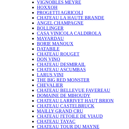
VIGNOBLES MEYRE
HOXXOH
PROGETTI AGRICOLI
CHATEAU LA HAUTE BRANDE
ANGEL CHAMPAGNE
BOLLINGER
CASA VINICOLA CALDIROLA
MAYARDAU
BORIE MANOUX
DATABILE
CHATEAU ROUGET
DON VINO
CHATEAU DESMIRAIL
CHATEAU ASCUMBAS
LARUS VINI
THE BIG RED MONSTER
CHEVALIER
CHATEAU BELLEVUE FAVEREAU
DOMAINE DE MIHOUDY
CHATEAU LARRIVET HAUT BRION
CHATEAU CASTELBRUCK
MAILLY GRAND CRU
CHATEAU I'ETOILE DE VIAUD
CHATEAU TAYAC
CHATEAU TOUR DU MAYNE