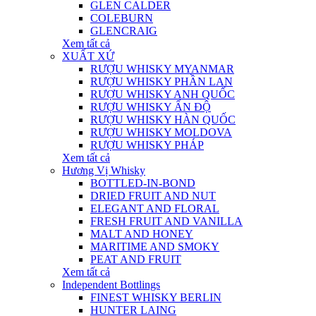
GLEN CALDER
COLEBURN
GLENCRAIG
Xem tất cả
XUẤT XỨ
RƯỢU WHISKY MYANMAR
RƯỢU WHISKY PHẦN LAN
RƯỢU WHISKY ANH QUỐC
RƯỢU WHISKY ẤN ĐỘ
RƯỢU WHISKY HÀN QUỐC
RƯỢU WHISKY MOLDOVA
RƯỢU WHISKY PHÁP
Xem tất cả
Hương Vị Whisky
BOTTLED-IN-BOND
DRIED FRUIT AND NUT
ELEGANT AND FLORAL
FRESH FRUIT AND VANILLA
MALT AND HONEY
MARITIME AND SMOKY
PEAT AND FRUIT
Xem tất cả
Independent Bottlings
FINEST WHISKY BERLIN
HUNTER LAING