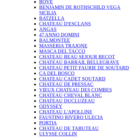
BOVE
BENJAMIN DE ROTHSCHILD VEGA
SICILIA
BATZELLA
CHATEAU D'ESCLANS
ANGAS
47 ANNO DOMINI
BALMONTEE
MASSERIA TRAJONE
MASCA DEL TACCO
CHATEAU BEAU SEJOUR BECOT
CHATEAU BARRAIL BELLEGRAVE
CHATEAU PETIT FAURIE DE SOUTARD
CA DEL BOSCO
CHATEAU CADET SOUTARD
CHATEAU DE PRESSAC
VIEUX CHATEAU DES COMBES
CHATEAU CHEVAL BLANC
CHATEAU DUCLUZEAU
ODYSSEY
CHATEAU L'APOLLINE
FAUSTINO RIVERO ULECIA
PORTIA
CHATEAU DE TABUTEAU
ULYSSE COLLIN