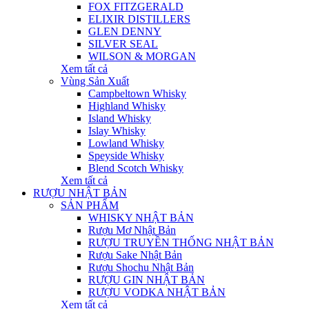
FOX FITZGERALD
ELIXIR DISTILLERS
GLEN DENNY
SILVER SEAL
WILSON & MORGAN
Xem tất cả
Vùng Sản Xuất
Campbeltown Whisky
Highland Whisky
Island Whisky
Islay Whisky
Lowland Whisky
Speyside Whisky
Blend Scotch Whisky
Xem tất cả
RƯỢU NHẬT BẢN
SẢN PHẨM
WHISKY NHẬT BẢN
Rượu Mơ Nhật Bản
RƯỢU TRUYỀN THỐNG NHẬT BẢN
Rượu Sake Nhật Bản
Rượu Shochu Nhật Bản
RƯỢU GIN NHẬT BẢN
RƯỢU VODKA NHẬT BẢN
Xem tất cả