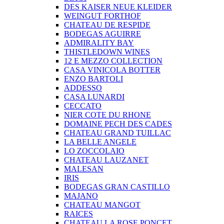
DES KAISER NEUE KLEIDER
WEINGUT FORTHOF
CHATEAU DE RESPIDE
BODEGAS AGUIRRE
ADMIRALITY BAY
THISTLEDOWN WINES
12 E MEZZO COLLECTION
CASA VINICOLA BOTTER
ENZO BARTOLI
ADDESSO
CASA LUNARDI
CECCATO
NIER COTE DU RHONE
DOMAINE PECH DES CADES
CHATEAU GRAND TUILLAC
LA BELLE ANGELE
LO ZOCCOLAIO
CHATEAU LAUZANET
MALESAN
IRIS
BODEGAS GRAN CASTILLO
MAJANO
CHATEAU MANGOT
RAICES
CHATEAU LA ROSE PONCET