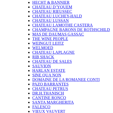
HECHT & BANNIER
CHATEAU D’YQUEM
CHATEAU RIEUSSEC
CHATEAU LUCHEY-HALD
CHATEAU LUSSAN
CHATEAU LAMOTHE CASTERA
CHAMPAGNE BARONS DE ROTHSCHILD
MAS DE DAUMAS GASSAC
THE WINE PEOPLE
WEINGUT LEITZ
WELMOED
CHATEAU LAPLAGNE
RIB SHACK
CHATEAU DE SALES
SAUVION
HARLAN ESTATE
SINE QUA NON
DOMAINE DE LA ROMANEE CONTI
PAZO BARRANTES
CHATEAU PETRUS
DR.H.THANISCH
CANTINE RONCO
SANTA MARGHERITA
FALESCO
VIEUX VAUVERT