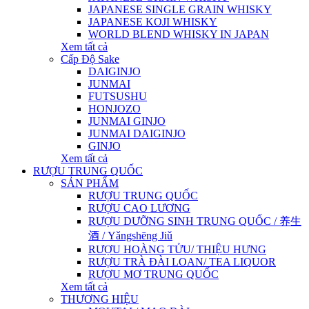
JAPANESE SINGLE GRAIN WHISKY
JAPANESE KOJI WHISKY
WORLD BLEND WHISKY IN JAPAN
Xem tất cả
Cấp Độ Sake
DAIGINJO
JUNMAI
FUTSUSHU
HONJOZO
JUNMAI GINJO
JUNMAI DAIGINJO
GINJO
Xem tất cả
RƯỢU TRUNG QUỐC
SẢN PHẨM
RƯỢU TRUNG QUỐC
RƯỢU CAO LƯƠNG
RƯỢU DƯỠNG SINH TRUNG QUỐC / 养生
酒 / Yǎngshēng Jiǔ
RƯỢU HOÀNG TỬU/ THIỆU HƯNG
RƯỢU TRÀ ĐÀI LOAN/ TEA LIQUOR
RƯỢU MƠ TRUNG QUỐC
Xem tất cả
THƯƠNG HIỆU