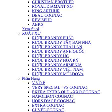
CHRISTIAN BROTHER
ROYAL DIAMANT XO
KING ARTHUR
DEAU COGNAC
REVISEUR
ABK6
Xem tất cả
XUẤT XỨ
RƯỢU BRANDY PHÁP
RƯỢU BRANDY TÂY BAN NHA
RƯỢU BRANDY THÁI LAN
RƯỢU BRANDY ANH QUỐC
RƯỢU BRANDY ÚC
RƯỢU BRANDY HOA KỲ
RƯỢU BRANDY ARMENIA
RƯỢU BRANDY VIỆT NAM
RƯỢU BRANDY MOLDOVA
Phân Hạng
V.S.O.P
VERY SPECIAL - VS COGNAC
EXTRA EXTRA OLD - XXO COGNAC
NAPOLEON COGNAC
HORS D'AGE COGNAC
EXTRA COGNAC
CUVÉE COGNAC