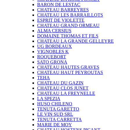
BARON DE LESTAC
CHATEAU BARREYRES
CHATEAU LES BARRAILLOTS
ESPRIT DE VIOLETTE
CHATEAU GRAND ORMEAU
ALMA CERSIUS
DOMAINE THOMAS ET FILS
CHATEAU LA GRANDE GELLEYRE
UG BORDEAUX
VIGNOBLES K
ROQUEBORT
SATO GRONA
CHATEAU HAUTES GRAVES
CHATEAU HAUT PEYROUTAS
TEHA
CHATEAU DU GAZIN
CHATEAU CLOS JUNET
CHATEAU LA FREYNELLE
LA SPEZIA
HUSO CHILENO
TENUTA GARETTO
LE VIN SUD SRL
TENUTA CARRETTA
MARIE DE MOY
CHATEAU HOSTENS PICANT