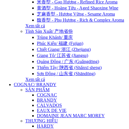
米香型 - Gạo Hương - Refined Rice Aroma
黄酒型 - Hoàng Tửu - Aged Shaoxing Wine
芝麻香型 - Hương Vừng - Sesame Aroma
馥香型 - Phụ Hương - Rich & Complex Aroma
Xem tất cả
Tỉnh Sản Xuất/ 产地省份
Trùng Khánh/ 重庆
Phúc Kiến/ 福建 (Fujian)
Chiết Giang/ 浙江 (Zhejiang)
Giang Tô/ 江苏省 (Jiangsu)
Quảng Đông / 广东 (Guǎngdōng)
Thiểm Tây/ 陝西省 (Shǎnxī sheng)
Sơn Đông / 山东省 (Shāndōng)
Xem tất cả
COGNAC/ BRANDY
SẢN PHẨM
COGNAC
BRANDY
CALVADOS
EAUX DE VIE
DOMAINE JEAN MARC MOREY
THƯƠNG HIỆU
HARDY