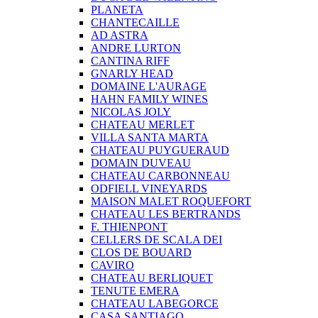
PLANETA
CHANTECAILLE
AD ASTRA
ANDRE LURTON
CANTINA RIFF
GNARLY HEAD
DOMAINE L'AURAGE
HAHN FAMILY WINES
NICOLAS JOLY
CHATEAU MERLET
VILLA SANTA MARTA
CHATEAU PUYGUERAUD
DOMAIN DUVEAU
CHATEAU CARBONNEAU
ODFIELL VINEYARDS
MAISON MALET ROQUEFORT
CHATEAU LES BERTRANDS
F. THIENPONT
CELLERS DE SCALA DEI
CLOS DE BOUARD
CAVIRO
CHATEAU BERLIQUET
TENUTE EMERA
CHATEAU LABEGORCE
CASA SANTIAGO