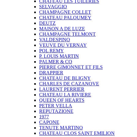
CHATEAU LES TUILERIES
SELVAGGIO
CHAMPAGNE COLLET
CHATEAU PALOUMEY
DEUTZ
MAISON A DE LUZE
CHAMPAGNE TELMONT
VALDESPINO
VEUVE DU VERNAY
POL REMY
P. LOUIS MARTIN
PALMER & CO
PIERRE GIMONNET ET FILS
DRAPPIER
CHATEAU DE BLIGNY
CHARLES DE CAZANOVE
LAURENT PERRIER
CHATEAU LA RIVIERE
QUEEN OF HEARTS
PETER VELLA
REPUTAZIONE
1977
CAPONE
TENUTE MARTINO
CHATEAU CLOS SAINT EMILION