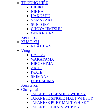
THƯƠNG HIỆU
HIBIKI
NIKKA
HAKUSHU
YAMAZAKI
SUNTORY
CHOYA UMESHU
GEKKEIKAN
Xem tất cả
XUẤT XỨ
NHẬT BẢN
Vùng
HYOGO
WAKAYAMA
HIROSHIMA
AICHI
IWATE
SHIMANE
FUKUSHIMA
Xem tất cả
Chủng loại
JAPANESE BLENDED WHISKY
JAPANESE SINGLE MALT WHISKY
JAPANESE PURE MALT WHISKY
JAPANESE GRAIN WHISKY