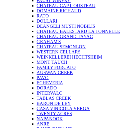
FAUST WINERY
CHATEAU CAP L'OUSTEAU
DOMAINE RICHAUD
RATO
DOLLARI
DEANGELI MUSTI NOBILIS
CHATEAU BALESTARD LA TONNELLE
CHATEAU GRAND TAYAC
GRAHAM'S
CHATEAU SEMONLON
WESTERN CELLARS
WEINKELLEREI HECHTSHEIM
MONT TAUCH
FAMILY FORCATO
AUSWAN CREEK
PAVO
ECHEVERIA
DORADO
INTERVALO
TABLAS CREEK
BARON DE LEY
CASA VINICOLA VERGA
TWENTY ACRES
NAPANOOK
ANRE