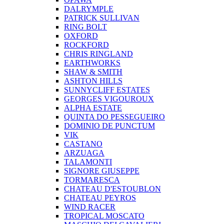
DALRYMPLE
PATRICK SULLIVAN
RING BOLT
OXFORD
ROCKFORD
CHRIS RINGLAND
EARTHWORKS
SHAW & SMITH
ASHTON HILLS
SUNNYCLIFF ESTATES
GEORGES VIGOUROUX
ALPHA ESTATE
QUINTA DO PESSEGUEIRO
DOMINIO DE PUNCTUM
VIK
CASTANO
ARZUAGA
TALAMONTI
SIGNORE GIUSEPPE
TORMARESCA
CHATEAU D'ESTOUBLON
CHATEAU PEYROS
WIND RACER
TROPICAL MOSCATO