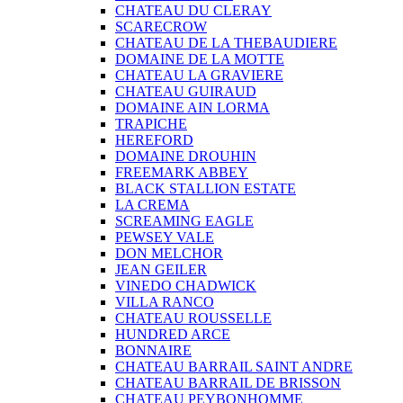
CHATEAU DU CLERAY
SCARECROW
CHATEAU DE LA THEBAUDIERE
DOMAINE DE LA MOTTE
CHATEAU LA GRAVIERE
CHATEAU GUIRAUD
DOMAINE AIN LORMA
TRAPICHE
HEREFORD
DOMAINE DROUHIN
FREEMARK ABBEY
BLACK STALLION ESTATE
LA CREMA
SCREAMING EAGLE
PEWSEY VALE
DON MELCHOR
JEAN GEILER
VINEDO CHADWICK
VILLA RANCO
CHATEAU ROUSSELLE
HUNDRED ARCE
BONNAIRE
CHATEAU BARRAIL SAINT ANDRE
CHATEAU BARRAIL DE BRISSON
CHATEAU PEYBONHOMME