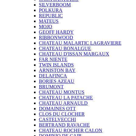
SILVERBOOM
POLKURA
REPUBLIC
MATEUS
MOJO
GEOFF HARDY
RIBBONWOOD
CHATEAU MALARTIC LAGRAVIERE
CHATEAU BONALGUE
CHATEAU D'ISSAN MARGAUX
FAR NIENTE
TWIN ISLANDS
ARNISTON BAY
DELAFINCA
BORIES AZEAU
BRUMONT
CHATEAU MONTUS
CHATEAU LA PATACHE
CHATEAU ARNAULD
DOMAINES OTT
CLOS DU CLOCHER
CASTELVECCHI
BERTRAND RAVACHE
CHATEAU ROCHER CALON
DOMINIO DE CAIR