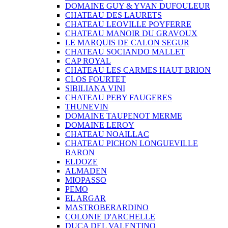
DOMAINE GUY & YVAN DUFOULEUR
CHATEAU DES LAURETS
CHATEAU LEOVILLE POYFERRE
CHATEAU MANOIR DU GRAVOUX
LE MARQUIS DE CALON SEGUR
CHATEAU SOCIANDO MALLET
CAP ROYAL
CHATEAU LES CARMES HAUT BRION
CLOS FOURTET
SIBILIANA VINI
CHATEAU PEBY FAUGERES
THUNEVIN
DOMAINE TAUPENOT MERME
DOMAINE LEROY
CHATEAU NOAILLAC
CHATEAU PICHON LONGUEVILLE
BARON
ELDOZE
ALMADEN
MIOPASSO
PEMO
EL ARGAR
MASTROBERARDINO
COLONIE D'ARCHELLE
DUCA DEL VALENTINO