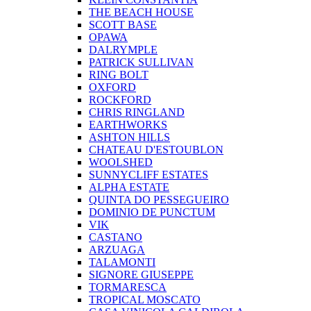
THE BEACH HOUSE
SCOTT BASE
OPAWA
DALRYMPLE
PATRICK SULLIVAN
RING BOLT
OXFORD
ROCKFORD
CHRIS RINGLAND
EARTHWORKS
ASHTON HILLS
CHATEAU D'ESTOUBLON
WOOLSHED
SUNNYCLIFF ESTATES
ALPHA ESTATE
QUINTA DO PESSEGUEIRO
DOMINIO DE PUNCTUM
VIK
CASTANO
ARZUAGA
TALAMONTI
SIGNORE GIUSEPPE
TORMARESCA
TROPICAL MOSCATO