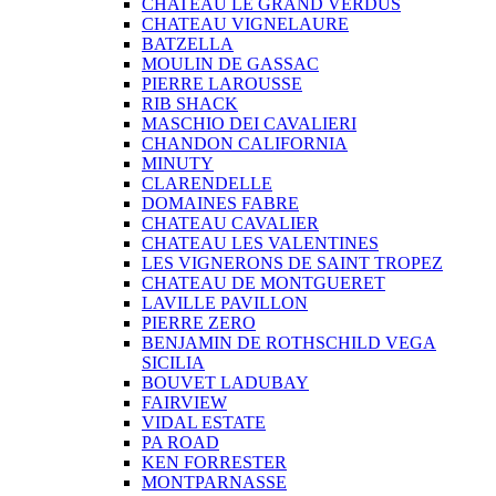
CHATEAU LE GRAND VERDUS
CHATEAU VIGNELAURE
BATZELLA
MOULIN DE GASSAC
PIERRE LAROUSSE
RIB SHACK
MASCHIO DEI CAVALIERI
CHANDON CALIFORNIA
MINUTY
CLARENDELLE
DOMAINES FABRE
CHATEAU CAVALIER
CHATEAU LES VALENTINES
LES VIGNERONS DE SAINT TROPEZ
CHATEAU DE MONTGUERET
LAVILLE PAVILLON
PIERRE ZERO
BENJAMIN DE ROTHSCHILD VEGA
SICILIA
BOUVET LADUBAY
FAIRVIEW
VIDAL ESTATE
PA ROAD
KEN FORRESTER
MONTPARNASSE