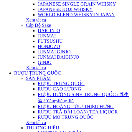
JAPANESE SINGLE GRAIN WHISKY
JAPANESE KOJI WHISKY
WORLD BLEND WHISKY IN JAPAN
Xem tất cả
Cấp Độ Sake
DAIGINJO
JUNMAI
FUTSUSHU
HONJOZO
JUNMAI GINJO
JUNMAI DAIGINJO
GINJO
Xem tất cả
RƯỢU TRUNG QUỐC
SẢN PHẨM
RƯỢU TRUNG QUỐC
RƯỢU CAO LƯƠNG
RƯỢU DƯỠNG SINH TRUNG QUỐC / 养生
酒 / Yǎngshēng Jiǔ
RƯỢU HOÀNG TỬU/ THIỆU HƯNG
RƯỢU TRÀ ĐÀI LOAN/ TEA LIQUOR
RƯỢU MƠ TRUNG QUỐC
Xem tất cả
THƯƠNG HIỆU