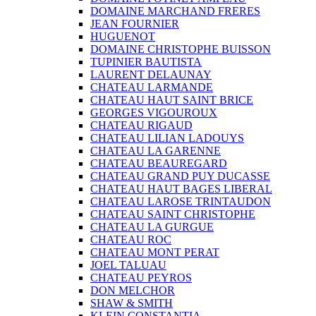
DOMAINE MARCHAND FRERES
JEAN FOURNIER
HUGUENOT
DOMAINE CHRISTOPHE BUISSON
TUPINIER BAUTISTA
LAURENT DELAUNAY
CHATEAU LARMANDE
CHATEAU HAUT SAINT BRICE
GEORGES VIGOUROUX
CHATEAU RIGAUD
CHATEAU LILIAN LADOUYS
CHATEAU LA GARENNE
CHATEAU BEAUREGARD
CHATEAU GRAND PUY DUCASSE
CHATEAU HAUT BAGES LIBERAL
CHATEAU LAROSE TRINTAUDON
CHATEAU SAINT CHRISTOPHE
CHATEAU LA GURGUE
CHATEAU ROC
CHATEAU MONT PERAT
JOEL TALUAU
CHATEAU PEYROS
DON MELCHOR
SHAW & SMITH
KLEIN CONSTANTIA