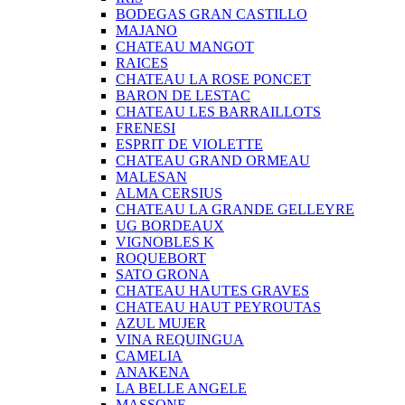
BODEGAS GRAN CASTILLO
MAJANO
CHATEAU MANGOT
RAICES
CHATEAU LA ROSE PONCET
BARON DE LESTAC
CHATEAU LES BARRAILLOTS
FRENESI
ESPRIT DE VIOLETTE
CHATEAU GRAND ORMEAU
MALESAN
ALMA CERSIUS
CHATEAU LA GRANDE GELLEYRE
UG BORDEAUX
VIGNOBLES K
ROQUEBORT
SATO GRONA
CHATEAU HAUTES GRAVES
CHATEAU HAUT PEYROUTAS
AZUL MUJER
VINA REQUINGUA
CAMELIA
ANAKENA
LA BELLE ANGELE
MASSONE