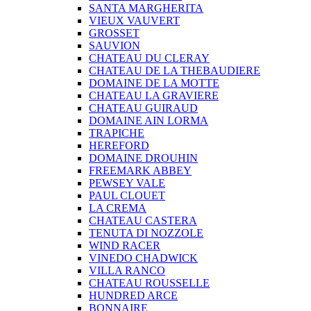
SANTA MARGHERITA
VIEUX VAUVERT
GROSSET
SAUVION
CHATEAU DU CLERAY
CHATEAU DE LA THEBAUDIERE
DOMAINE DE LA MOTTE
CHATEAU LA GRAVIERE
CHATEAU GUIRAUD
DOMAINE AIN LORMA
TRAPICHE
HEREFORD
DOMAINE DROUHIN
FREEMARK ABBEY
PEWSEY VALE
PAUL CLOUET
LA CREMA
CHATEAU CASTERA
TENUTA DI NOZZOLE
WIND RACER
VINEDO CHADWICK
VILLA RANCO
CHATEAU ROUSSELLE
HUNDRED ARCE
BONNAIRE