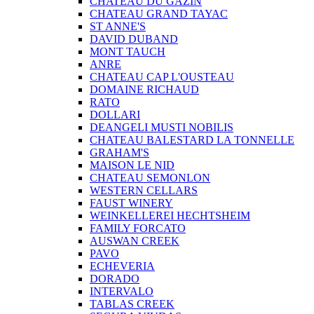
CHATEAU DU GAZIN
CHATEAU GRAND TAYAC
ST ANNE'S
DAVID DUBAND
MONT TAUCH
ANRE
CHATEAU CAP L'OUSTEAU
DOMAINE RICHAUD
RATO
DOLLARI
DEANGELI MUSTI NOBILIS
CHATEAU BALESTARD LA TONNELLE
GRAHAM'S
MAISON LE NID
CHATEAU SEMONLON
WESTERN CELLARS
FAUST WINERY
WEINKELLEREI HECHTSHEIM
FAMILY FORCATO
AUSWAN CREEK
PAVO
ECHEVERIA
DORADO
INTERVALO
TABLAS CREEK