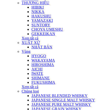
THƯƠNG HIỆU
HIBIKI
NIKKA
HAKUSHU
YAMAZAKI
SUNTORY
CHOYA UMESHU
GEKKEIKAN
Xem tất cả
XUẤT XỨ
NHẬT BẢN
Vùng
HYOGO
WAKAYAMA
HIROSHIMA
AICHI
IWATE
SHIMANE
FUKUSHIMA
Xem tất cả
Chủng loại
JAPANESE BLENDED WHISKY
JAPANESE SINGLE MALT WHISKY
JAPANESE PURE MALT WHISKY
JAPANESE GRAIN WHISKY