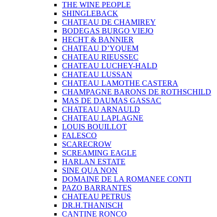
THE WINE PEOPLE
SHINGLEBACK
CHATEAU DE CHAMIREY
BODEGAS BURGO VIEJO
HECHT & BANNIER
CHATEAU D’YQUEM
CHATEAU RIEUSSEC
CHATEAU LUCHEY-HALD
CHATEAU LUSSAN
CHATEAU LAMOTHE CASTERA
CHAMPAGNE BARONS DE ROTHSCHILD
MAS DE DAUMAS GASSAC
CHATEAU ARNAULD
CHATEAU LAPLAGNE
LOUIS BOUILLOT
FALESCO
SCARECROW
SCREAMING EAGLE
HARLAN ESTATE
SINE QUA NON
DOMAINE DE LA ROMANEE CONTI
PAZO BARRANTES
CHATEAU PETRUS
DR.H.THANISCH
CANTINE RONCO