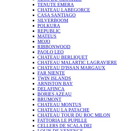
TENUTE EMERA
CHATEAU LABEGORCE
CASA SANTIAGO
SILVERBOOM
POLKURA
REPUBLIC
MATEUS
MOJO
RIBBONWOOD
PAOLO LEO
CHATEAU BERLIQUET
CHATEAU MALARTIC LAGRAVIERE
CHATEAU D'ISSAN MARGAUX
FAR NIENTE
TWIN ISLANDS
ARNISTON BAY
DELAFINCA
BORIES AZEAU
BRUMONT
CHATEAU MONTUS
CHATEAU LA PATACHE
CHATEAU TOUR DU ROC MILON
FATTORIA LE PUPILLE
CELLERS DE SCALA DEI
LOUIS DE VENENGE