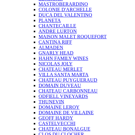
MASTROBERARDINO
COLONIE D'ARCHELLE
DUCA DEL VALENTINO
PLANETA
CHANTECAILLE
ANDRE LURTON
MAISON MALET ROQUEFORT
CANTINA RIFF
ALMADEN
GNARLY HEAD
HAHN FAMILY WINES
NICOLAS JOLY
CHATEAU MERLET
VILLA SANTA MARTA
CHATEAU PUYGUERAUD
DOMAIN DUVEAU
CHATEAU CARBONNEAU
ODFIELL VINEYARDS
THUNEVIN
DOMAINE LEROY
DOMAINE DE VILLAINE
GEOFF HARDY
CASTELVECCHI
CHATEAU BONALGUE
CLOS DU CLOCHER