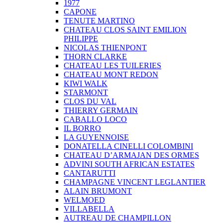
1977
CAPONE
TENUTE MARTINO
CHATEAU CLOS SAINT EMILION
PHILIPPE
NICOLAS THIENPONT
THORN CLARKE
CHATEAU LES TUILERIES
CHATEAU MONT REDON
KIWI WALK
STARMONT
CLOS DU VAL
THIERRY GERMAIN
CABALLO LOCO
IL BORRO
LA GUYENNOISE
DONATELLA CINELLI COLOMBINI
CHATEAU D’ARMAJAN DES ORMES
ADVINI SOUTH AFRICAN ESTATES
CANTARUTTI
CHAMPAGNE VINCENT LEGLANTIER
ALAIN BRUMONT
WELMOED
VILLABELLA
AUTREAU DE CHAMPILLON