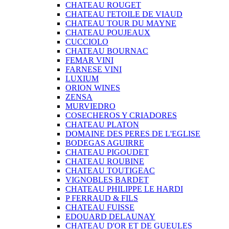
CHATEAU ROUGET
CHATEAU I'ETOILE DE VIAUD
CHATEAU TOUR DU MAYNE
CHATEAU POUJEAUX
CUCCIOLO
CHATEAU BOURNAC
FEMAR VINI
FARNESE VINI
LUXIUM
ORION WINES
ZENSA
MURVIEDRO
COSECHEROS Y CRIADORES
CHATEAU PLATON
DOMAINE DES PERES DE L'EGLISE
BODEGAS AGUIRRE
CHATEAU PIGOUDET
CHATEAU ROUBINE
CHATEAU TOUTIGEAC
VIGNOBLES BARDET
CHATEAU PHILIPPE LE HARDI
P FERRAUD & FILS
CHATEAU FUISSE
EDOUARD DELAUNAY
CHATEAU D'OR ET DE GUEULES