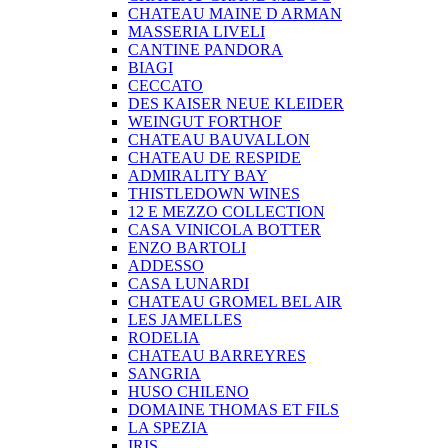
CHATEAU MAINE D ARMAN
MASSERIA LIVELI
CANTINE PANDORA
BIAGI
CECCATO
DES KAISER NEUE KLEIDER
WEINGUT FORTHOF
CHATEAU BAUVALLON
CHATEAU DE RESPIDE
ADMIRALITY BAY
THISTLEDOWN WINES
12 E MEZZO COLLECTION
CASA VINICOLA BOTTER
ENZO BARTOLI
ADDESSO
CASA LUNARDI
CHATEAU GROMEL BEL AIR
LES JAMELLES
RODELIA
CHATEAU BARREYRES
SANGRIA
HUSO CHILENO
DOMAINE THOMAS ET FILS
LA SPEZIA
IRIS