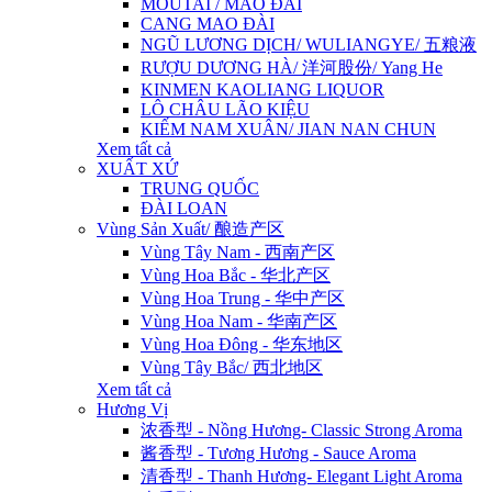
MOUTAI / MAO ĐÀI
CANG MAO ĐÀI
NGŨ LƯƠNG DỊCH/ WULIANGYE/ 五粮液
RƯỢU DƯƠNG HÀ/ 洋河股份/ Yang He
KINMEN KAOLIANG LIQUOR
LÔ CHÂU LÃO KIỆU
KIẾM NAM XUÂN/ JIAN NAN CHUN
Xem tất cả
XUẤT XỨ
TRUNG QUỐC
ĐÀI LOAN
Vùng Sản Xuất/ 酿造产区
Vùng Tây Nam - 西南产区
Vùng Hoa Bắc - 华北产区
Vùng Hoa Trung - 华中产区
Vùng Hoa Nam - 华南产区
Vùng Hoa Đông - 华东地区
Vùng Tây Bắc/ 西北地区
Xem tất cả
Hương Vị
浓香型 - Nồng Hương- Classic Strong Aroma
酱香型 - Tương Hương - Sauce Aroma
清香型 - Thanh Hương- Elegant Light Aroma