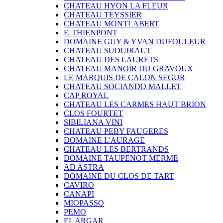
CHATEAU HYON LA FLEUR
CHATEAU TEYSSIER
CHATEAU MONTLABERT
F. THIENPONT
DOMAINE GUY & YVAN DUFOULEUR
CHATEAU SUDUIRAUT
CHATEAU DES LAURETS
CHATEAU MANOIR DU GRAVOUX
LE MARQUIS DE CALON SEGUR
CHATEAU SOCIANDO MALLET
CAP ROYAL
CHATEAU LES CARMES HAUT BRION
CLOS FOURTET
SIBILIANA VINI
CHATEAU PEBY FAUGERES
DOMAINE L'AURAGE
CHATEAU LES BERTRANDS
DOMAINE TAUPENOT MERME
AD ASTRA
DOMAINE DU CLOS DE TART
CAVIRO
CANAPI
MIOPASSO
PEMO
EL ARGAR