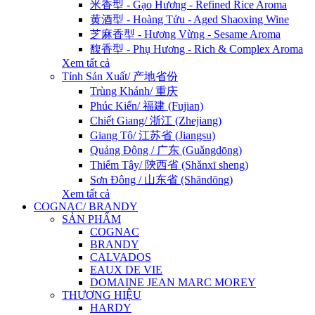
米香型 - Gạo Hương - Refined Rice Aroma
黄酒型 - Hoàng Tửu - Aged Shaoxing Wine
芝麻香型 - Hương Vừng - Sesame Aroma
馥香型 - Phụ Hương - Rich & Complex Aroma
Xem tất cả
Tỉnh Sản Xuất/ 产地省份
Trùng Khánh/ 重庆
Phúc Kiến/ 福建 (Fujian)
Chiết Giang/ 浙江 (Zhejiang)
Giang Tô/ 江苏省 (Jiangsu)
Quảng Đông / 广东 (Guǎngdōng)
Thiểm Tây/ 陝西省 (Shǎnxī sheng)
Sơn Đông / 山东省 (Shāndōng)
Xem tất cả
COGNAC/ BRANDY
SẢN PHẨM
COGNAC
BRANDY
CALVADOS
EAUX DE VIE
DOMAINE JEAN MARC MOREY
THƯƠNG HIỆU
HARDY