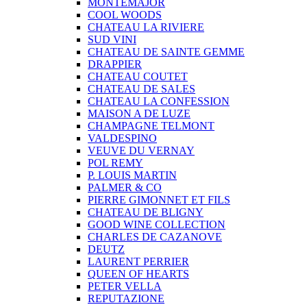
MONTEMAJOR
COOL WOODS
CHATEAU LA RIVIERE
SUD VINI
CHATEAU DE SAINTE GEMME
DRAPPIER
CHATEAU COUTET
CHATEAU DE SALES
CHATEAU LA CONFESSION
MAISON A DE LUZE
CHAMPAGNE TELMONT
VALDESPINO
VEUVE DU VERNAY
POL REMY
P. LOUIS MARTIN
PALMER & CO
PIERRE GIMONNET ET FILS
CHATEAU DE BLIGNY
GOOD WINE COLLECTION
CHARLES DE CAZANOVE
DEUTZ
LAURENT PERRIER
QUEEN OF HEARTS
PETER VELLA
REPUTAZIONE