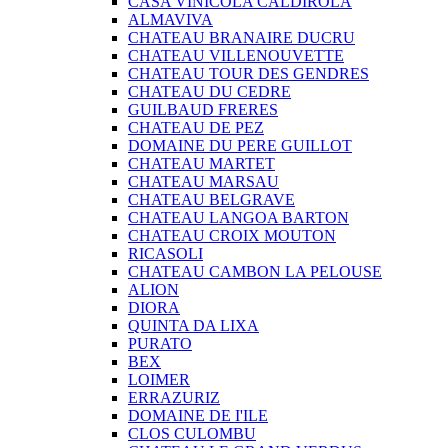
CASA VINICOLA CALDIROLA
ALMAVIVA
CHATEAU BRANAIRE DUCRU
CHATEAU VILLENOUVETTE
CHATEAU TOUR DES GENDRES
CHATEAU DU CEDRE
GUILBAUD FRERES
CHATEAU DE PEZ
DOMAINE DU PERE GUILLOT
CHATEAU MARTET
CHATEAU MARSAU
CHATEAU BELGRAVE
CHATEAU LANGOA BARTON
CHATEAU CROIX MOUTON
RICASOLI
CHATEAU CAMBON LA PELOUSE
ALION
DIORA
QUINTA DA LIXA
PURATO
BEX
LOIMER
ERRAZURIZ
DOMAINE DE I'ILE
CLOS CULOMBU