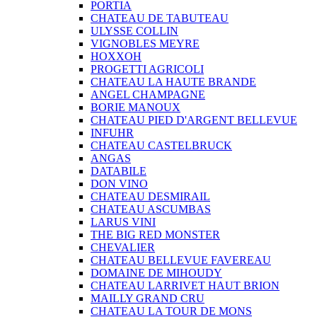
PORTIA
CHATEAU DE TABUTEAU
ULYSSE COLLIN
VIGNOBLES MEYRE
HOXXOH
PROGETTI AGRICOLI
CHATEAU LA HAUTE BRANDE
ANGEL CHAMPAGNE
BORIE MANOUX
CHATEAU PIED D'ARGENT BELLEVUE
INFUHR
CHATEAU CASTELBRUCK
ANGAS
DATABILE
DON VINO
CHATEAU DESMIRAIL
CHATEAU ASCUMBAS
LARUS VINI
THE BIG RED MONSTER
CHEVALIER
CHATEAU BELLEVUE FAVEREAU
DOMAINE DE MIHOUDY
CHATEAU LARRIVET HAUT BRION
MAILLY GRAND CRU
CHATEAU LA TOUR DE MONS