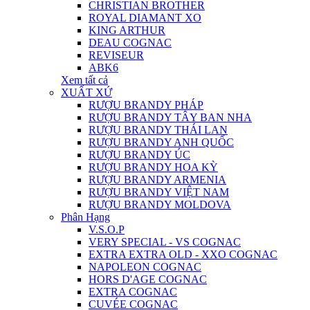
CHRISTIAN BROTHER
ROYAL DIAMANT XO
KING ARTHUR
DEAU COGNAC
REVISEUR
ABK6
Xem tất cả
XUẤT XỨ
RƯỢU BRANDY PHÁP
RƯỢU BRANDY TÂY BAN NHA
RƯỢU BRANDY THÁI LAN
RƯỢU BRANDY ANH QUỐC
RƯỢU BRANDY ÚC
RƯỢU BRANDY HOA KỲ
RƯỢU BRANDY ARMENIA
RƯỢU BRANDY VIỆT NAM
RƯỢU BRANDY MOLDOVA
Phân Hạng
V.S.O.P
VERY SPECIAL - VS COGNAC
EXTRA EXTRA OLD - XXO COGNAC
NAPOLEON COGNAC
HORS D'AGE COGNAC
EXTRA COGNAC
CUVÉE COGNAC