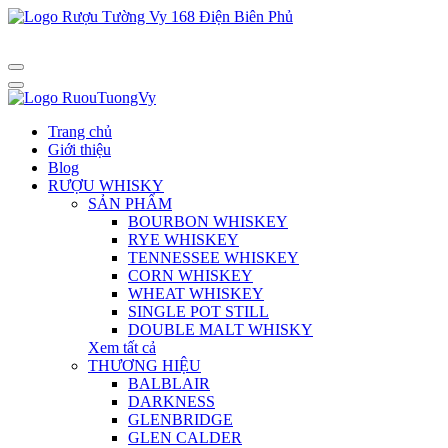
Trang chủ
Giới thiệu
Blog
RƯỢU WHISKY
SẢN PHẨM
BOURBON WHISKEY
RYE WHISKEY
TENNESSEE WHISKEY
CORN WHISKEY
WHEAT WHISKEY
SINGLE POT STILL
DOUBLE MALT WHISKY
Xem tất cả
THƯƠNG HIỆU
BALBLAIR
DARKNESS
GLENBRIDGE
GLEN CALDER