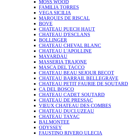
MOSS WOOD
FAMILIA TORRES
VEGA SICILIA
MARQUES DE RISCAL
BOVE
CHATEAU PUECH HAUT
CHATEAU D'ESCLANS
BOLLINGER
CHATEAU CHEVAL BLANC
CHATEAU L'APOLLINE
MAYARDAU
MASSERIA TRAJONE
MASCA DEL TACCO
CHATEAU BEAU SEJOUR BECOT
CHATEAU BARRAIL BELLEGRAVE
CHATEAU PETIT FAURIE DE SOUTARD
CA DEL BOSCO
CHATEAU CADET SOUTARD
CHATEAU DE PRESSAC
VIEUX CHATEAU DES COMBES
CHATEAU DUCLUZEAU
CHATEAU TAYAC
BALMONTEE
ODYSSEY
FAUSTINO RIVERO ULECIA