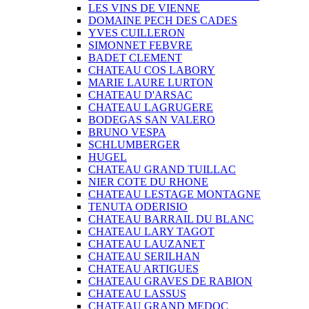
LES VINS DE VIENNE
DOMAINE PECH DES CADES
YVES CUILLERON
SIMONNET FEBVRE
BADET CLEMENT
CHATEAU COS LABORY
MARIE LAURE LURTON
CHATEAU D'ARSAC
CHATEAU LAGRUGERE
BODEGAS SAN VALERO
BRUNO VESPA
SCHLUMBERGER
HUGEL
CHATEAU GRAND TUILLAC
NIER COTE DU RHONE
CHATEAU LESTAGE MONTAGNE
TENUTA ODERISIO
CHATEAU BARRAIL DU BLANC
CHATEAU LARY TAGOT
CHATEAU LAUZANET
CHATEAU SERILHAN
CHATEAU ARTIGUES
CHATEAU GRAVES DE RABION
CHATEAU LASSUS
CHATEAU GRAND MEDOC