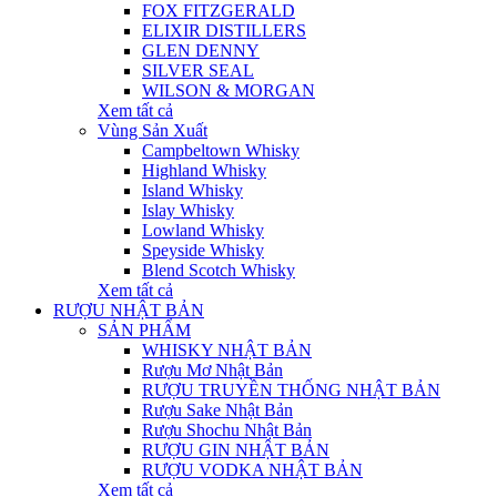
FOX FITZGERALD
ELIXIR DISTILLERS
GLEN DENNY
SILVER SEAL
WILSON & MORGAN
Xem tất cả
Vùng Sản Xuất
Campbeltown Whisky
Highland Whisky
Island Whisky
Islay Whisky
Lowland Whisky
Speyside Whisky
Blend Scotch Whisky
Xem tất cả
RƯỢU NHẬT BẢN
SẢN PHẨM
WHISKY NHẬT BẢN
Rượu Mơ Nhật Bản
RƯỢU TRUYỀN THỐNG NHẬT BẢN
Rượu Sake Nhật Bản
Rượu Shochu Nhật Bản
RƯỢU GIN NHẬT BẢN
RƯỢU VODKA NHẬT BẢN
Xem tất cả