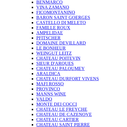
BENMARCO
VINA ZAMANO
FICOMONTANINO
BARON SAINT GOERGES
CASTELLO DI MELETO
FAMILLE ROUX
AMPELIDAE
PFITSCHER
DOMAINE DEVILLARD
LE BONHEUR
WEINGUT LEITZ
CHATEAU POITEVIN
SIEUR D'ARQUES
CHATEAU PALOUMEY
ARALDICA
CHATEAU DURFORT VIVENS
MAFI ROSSO
PROVINCO
MANNS WINE
VALDO
MONTE DEI COCCI
CHATEAU LE FREYCHE
CHATEAU DE CAZENOVE
CHATEAU CARTIER
CHATEAU SAINT PIERRE