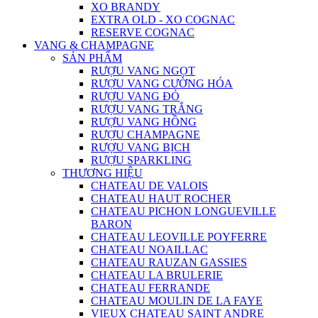
XO BRANDY
EXTRA OLD - XO COGNAC
RESERVE COGNAC
VANG & CHAMPAGNE
SẢN PHẨM
RƯỢU VANG NGỌT
RƯỢU VANG CƯỜNG HÓA
RƯỢU VANG ĐỎ
RƯỢU VANG TRẮNG
RƯỢU VANG HỒNG
RƯỢU CHAMPAGNE
RƯỢU VANG BỊCH
RƯỢU SPARKLING
THƯƠNG HIỆU
CHATEAU DE VALOIS
CHATEAU HAUT ROCHER
CHATEAU PICHON LONGUEVILLE
BARON
CHATEAU LEOVILLE POYFERRE
CHATEAU NOAILLAC
CHATEAU RAUZAN GASSIES
CHATEAU LA BRULERIE
CHATEAU FERRANDE
CHATEAU MOULIN DE LA FAYE
VIEUX CHATEAU SAINT ANDRE