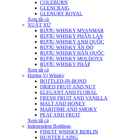
COLEBURN
GLENCRAIG
GLENURY ROYAL
Xem tất cả
XUẤT XỨ
RƯỢU WHISKY MYANMAR
RƯỢU WHISKY PHẦN LAN
RƯỢU WHISKY ANH QUỐC
RƯỢU WHISKY ẤN ĐỘ
RƯỢU WHISKY HÀN QUỐC
RƯỢU WHISKY MOLDOVA
RƯỢU WHISKY PHÁP
Xem tất cả
Hương Vị Whisky
BOTTLED-IN-BOND
DRIED FRUIT AND NUT
ELEGANT AND FLORAL
FRESH FRUIT AND VANILLA
MALT AND HONEY
MARITIME AND SMOKY
PEAT AND FRUIT
Xem tất cả
Independent Bottlings
FINEST WHISKY BERLIN
HUNTER LAING