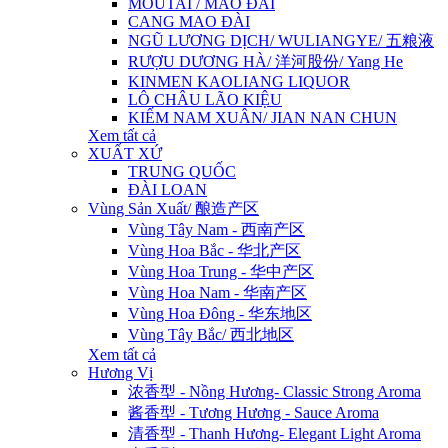
MOUTAI / MAO ĐÀI
CANG MAO ĐÀI
NGŨ LƯƠNG DỊCH/ WULIANGYE/ 五粮液
RƯỢU DƯƠNG HÀ/ 洋河股份/ Yang He
KINMEN KAOLIANG LIQUOR
LÔ CHÂU LÃO KIỆU
KIẾM NAM XUÂN/ JIAN NAN CHUN
Xem tất cả
XUẤT XỨ
TRUNG QUỐC
ĐÀI LOAN
Vùng Sản Xuất/ 酿造产区
Vùng Tây Nam - 西南产区
Vùng Hoa Bắc - 华北产区
Vùng Hoa Trung - 华中产区
Vùng Hoa Nam - 华南产区
Vùng Hoa Đông - 华东地区
Vùng Tây Bắc/ 西北地区
Xem tất cả
Hương Vị
浓香型 - Nồng Hương- Classic Strong Aroma
酱香型 - Tương Hương - Sauce Aroma
清香型 - Thanh Hương- Elegant Light Aroma