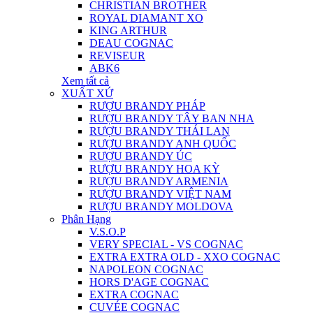
CHRISTIAN BROTHER
ROYAL DIAMANT XO
KING ARTHUR
DEAU COGNAC
REVISEUR
ABK6
Xem tất cả
XUẤT XỨ
RƯỢU BRANDY PHÁP
RƯỢU BRANDY TÂY BAN NHA
RƯỢU BRANDY THÁI LAN
RƯỢU BRANDY ANH QUỐC
RƯỢU BRANDY ÚC
RƯỢU BRANDY HOA KỲ
RƯỢU BRANDY ARMENIA
RƯỢU BRANDY VIỆT NAM
RƯỢU BRANDY MOLDOVA
Phân Hạng
V.S.O.P
VERY SPECIAL - VS COGNAC
EXTRA EXTRA OLD - XXO COGNAC
NAPOLEON COGNAC
HORS D'AGE COGNAC
EXTRA COGNAC
CUVÉE COGNAC