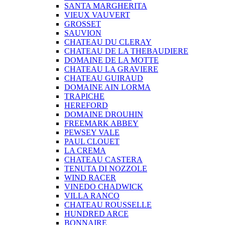
SANTA MARGHERITA
VIEUX VAUVERT
GROSSET
SAUVION
CHATEAU DU CLERAY
CHATEAU DE LA THEBAUDIERE
DOMAINE DE LA MOTTE
CHATEAU LA GRAVIERE
CHATEAU GUIRAUD
DOMAINE AIN LORMA
TRAPICHE
HEREFORD
DOMAINE DROUHIN
FREEMARK ABBEY
PEWSEY VALE
PAUL CLOUET
LA CREMA
CHATEAU CASTERA
TENUTA DI NOZZOLE
WIND RACER
VINEDO CHADWICK
VILLA RANCO
CHATEAU ROUSSELLE
HUNDRED ARCE
BONNAIRE