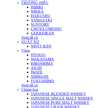
THƯƠNG HIỆU
HIBIKI
NIKKA
HAKUSHU
YAMAZAKI
SUNTORY
CHOYA UMESHU
GEKKEIKAN
Xem tất cả
XUẤT XỨ
NHẬT BẢN
Vùng
HYOGO
WAKAYAMA
HIROSHIMA
AICHI
IWATE
SHIMANE
FUKUSHIMA
Xem tất cả
Chủng loại
JAPANESE BLENDED WHISKY
JAPANESE SINGLE MALT WHISKY
JAPANESE PURE MALT WHISKY
JAPANESE GRAIN WHISKY