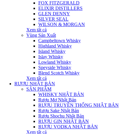
FOX FITZGERALD
ELIXIR DISTILLERS
GLEN DENNY
SILVER SEAL
WILSON & MORGAN
Xem tất cả
Vùng Sản Xuất
Campbeltown Whisky
Highland Whisky
Island Whisky
Islay Whisky
Lowland Whisky
Speyside Whisky
Blend Scotch Whisky
Xem tất cả
RƯỢU NHẬT BẢN
SẢN PHẨM
WHISKY NHẬT BẢN
Rượu Mơ Nhật Bản
RƯỢU TRUYỀN THỐNG NHẬT BẢN
Rượu Sake Nhật Bản
Rượu Shochu Nhật Bản
RƯỢU GIN NHẬT BẢN
RƯỢU VODKA NHẬT BẢN
Xem tất cả