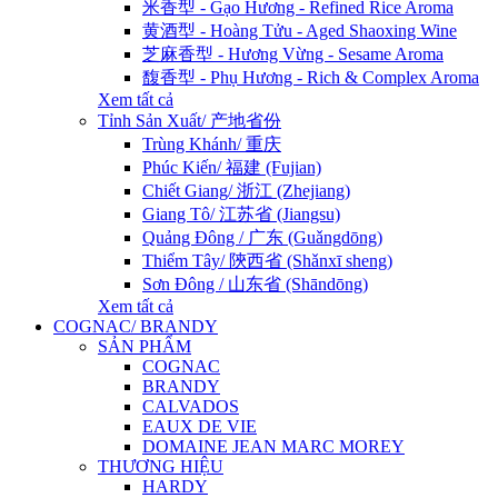
米香型 - Gạo Hương - Refined Rice Aroma
黄酒型 - Hoàng Tửu - Aged Shaoxing Wine
芝麻香型 - Hương Vừng - Sesame Aroma
馥香型 - Phụ Hương - Rich & Complex Aroma
Xem tất cả
Tỉnh Sản Xuất/ 产地省份
Trùng Khánh/ 重庆
Phúc Kiến/ 福建 (Fujian)
Chiết Giang/ 浙江 (Zhejiang)
Giang Tô/ 江苏省 (Jiangsu)
Quảng Đông / 广东 (Guǎngdōng)
Thiểm Tây/ 陝西省 (Shǎnxī sheng)
Sơn Đông / 山东省 (Shāndōng)
Xem tất cả
COGNAC/ BRANDY
SẢN PHẨM
COGNAC
BRANDY
CALVADOS
EAUX DE VIE
DOMAINE JEAN MARC MOREY
THƯƠNG HIỆU
HARDY