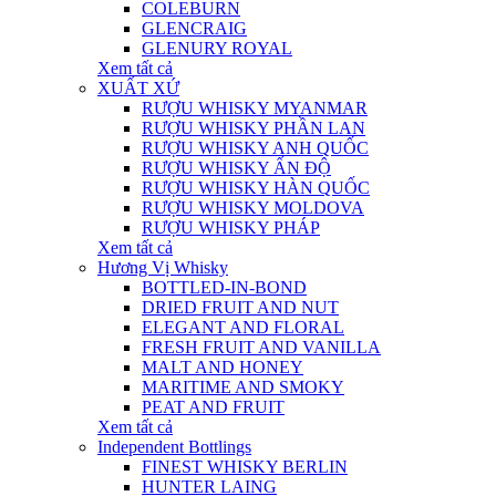
COLEBURN
GLENCRAIG
GLENURY ROYAL
Xem tất cả
XUẤT XỨ
RƯỢU WHISKY MYANMAR
RƯỢU WHISKY PHẦN LAN
RƯỢU WHISKY ANH QUỐC
RƯỢU WHISKY ẤN ĐỘ
RƯỢU WHISKY HÀN QUỐC
RƯỢU WHISKY MOLDOVA
RƯỢU WHISKY PHÁP
Xem tất cả
Hương Vị Whisky
BOTTLED-IN-BOND
DRIED FRUIT AND NUT
ELEGANT AND FLORAL
FRESH FRUIT AND VANILLA
MALT AND HONEY
MARITIME AND SMOKY
PEAT AND FRUIT
Xem tất cả
Independent Bottlings
FINEST WHISKY BERLIN
HUNTER LAING