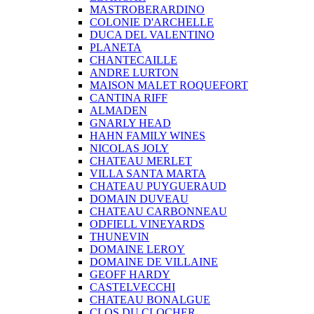
MASTROBERARDINO
COLONIE D'ARCHELLE
DUCA DEL VALENTINO
PLANETA
CHANTECAILLE
ANDRE LURTON
MAISON MALET ROQUEFORT
CANTINA RIFF
ALMADEN
GNARLY HEAD
HAHN FAMILY WINES
NICOLAS JOLY
CHATEAU MERLET
VILLA SANTA MARTA
CHATEAU PUYGUERAUD
DOMAIN DUVEAU
CHATEAU CARBONNEAU
ODFIELL VINEYARDS
THUNEVIN
DOMAINE LEROY
DOMAINE DE VILLAINE
GEOFF HARDY
CASTELVECCHI
CHATEAU BONALGUE
CLOS DU CLOCHER