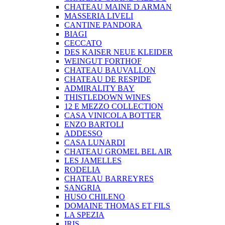
CHATEAU MAINE D ARMAN
MASSERIA LIVELI
CANTINE PANDORA
BIAGI
CECCATO
DES KAISER NEUE KLEIDER
WEINGUT FORTHOF
CHATEAU BAUVALLON
CHATEAU DE RESPIDE
ADMIRALITY BAY
THISTLEDOWN WINES
12 E MEZZO COLLECTION
CASA VINICOLA BOTTER
ENZO BARTOLI
ADDESSO
CASA LUNARDI
CHATEAU GROMEL BEL AIR
LES JAMELLES
RODELIA
CHATEAU BARREYRES
SANGRIA
HUSO CHILENO
DOMAINE THOMAS ET FILS
LA SPEZIA
IRIS