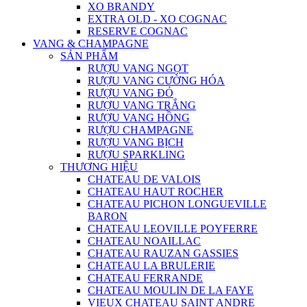
XO BRANDY
EXTRA OLD - XO COGNAC
RESERVE COGNAC
VANG & CHAMPAGNE
SẢN PHẨM
RƯỢU VANG NGỌT
RƯỢU VANG CƯỜNG HÓA
RƯỢU VANG ĐỎ
RƯỢU VANG TRẮNG
RƯỢU VANG HỒNG
RƯỢU CHAMPAGNE
RƯỢU VANG BỊCH
RƯỢU SPARKLING
THƯƠNG HIỆU
CHATEAU DE VALOIS
CHATEAU HAUT ROCHER
CHATEAU PICHON LONGUEVILLE
BARON
CHATEAU LEOVILLE POYFERRE
CHATEAU NOAILLAC
CHATEAU RAUZAN GASSIES
CHATEAU LA BRULERIE
CHATEAU FERRANDE
CHATEAU MOULIN DE LA FAYE
VIEUX CHATEAU SAINT ANDRE