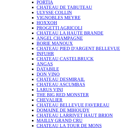
PORTIA
CHATEAU DE TABUTEAU
ULYSSE COLLIN
VIGNOBLES MEYRE
HOXXOH
PROGETTI AGRICOLI
CHATEAU LA HAUTE BRANDE
ANGEL CHAMPAGNE
BORIE MANOUX
CHATEAU PIED D'ARGENT BELLEVUE
INFUHR
CHATEAU CASTELBRUCK
ANGAS
DATABILE
DON VINO
CHATEAU DESMIRAIL
CHATEAU ASCUMBAS
LARUS VINI
THE BIG RED MONSTER
CHEVALIER
CHATEAU BELLEVUE FAVEREAU
DOMAINE DE MIHOUDY
CHATEAU LARRIVET HAUT BRION
MAILLY GRAND CRU
CHATEAU LA TOUR DE MONS