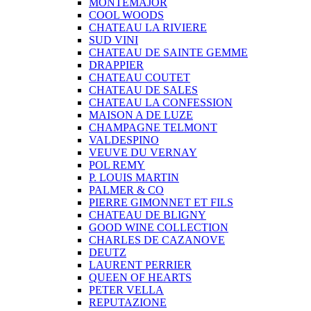
MONTEMAJOR
COOL WOODS
CHATEAU LA RIVIERE
SUD VINI
CHATEAU DE SAINTE GEMME
DRAPPIER
CHATEAU COUTET
CHATEAU DE SALES
CHATEAU LA CONFESSION
MAISON A DE LUZE
CHAMPAGNE TELMONT
VALDESPINO
VEUVE DU VERNAY
POL REMY
P. LOUIS MARTIN
PALMER & CO
PIERRE GIMONNET ET FILS
CHATEAU DE BLIGNY
GOOD WINE COLLECTION
CHARLES DE CAZANOVE
DEUTZ
LAURENT PERRIER
QUEEN OF HEARTS
PETER VELLA
REPUTAZIONE