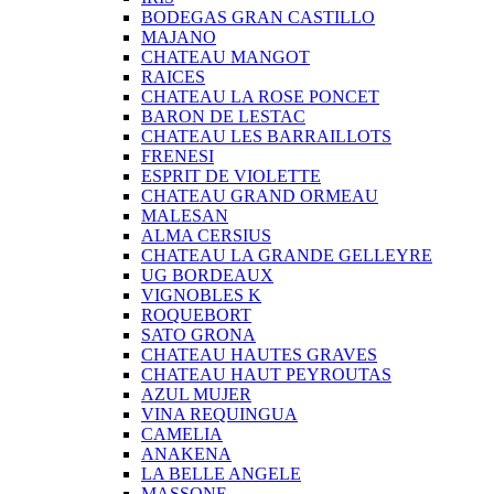
BODEGAS GRAN CASTILLO
MAJANO
CHATEAU MANGOT
RAICES
CHATEAU LA ROSE PONCET
BARON DE LESTAC
CHATEAU LES BARRAILLOTS
FRENESI
ESPRIT DE VIOLETTE
CHATEAU GRAND ORMEAU
MALESAN
ALMA CERSIUS
CHATEAU LA GRANDE GELLEYRE
UG BORDEAUX
VIGNOBLES K
ROQUEBORT
SATO GRONA
CHATEAU HAUTES GRAVES
CHATEAU HAUT PEYROUTAS
AZUL MUJER
VINA REQUINGUA
CAMELIA
ANAKENA
LA BELLE ANGELE
MASSONE