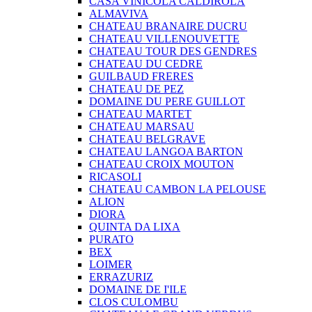
CASA VINICOLA CALDIROLA
ALMAVIVA
CHATEAU BRANAIRE DUCRU
CHATEAU VILLENOUVETTE
CHATEAU TOUR DES GENDRES
CHATEAU DU CEDRE
GUILBAUD FRERES
CHATEAU DE PEZ
DOMAINE DU PERE GUILLOT
CHATEAU MARTET
CHATEAU MARSAU
CHATEAU BELGRAVE
CHATEAU LANGOA BARTON
CHATEAU CROIX MOUTON
RICASOLI
CHATEAU CAMBON LA PELOUSE
ALION
DIORA
QUINTA DA LIXA
PURATO
BEX
LOIMER
ERRAZURIZ
DOMAINE DE I'ILE
CLOS CULOMBU