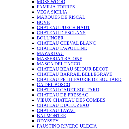
MOSS WOOD
FAMILIA TORRES
VEGA SICILIA
MARQUES DE RISCAL
BOVE
CHATEAU PUECH HAUT
CHATEAU D'ESCLANS
BOLLINGER
CHATEAU CHEVAL BLANC
CHATEAU L'APOLLINE
MAYARDAU
MASSERIA TRAJONE
MASCA DEL TACCO
CHATEAU BEAU SEJOUR BECOT
CHATEAU BARRAIL BELLEGRAVE
CHATEAU PETIT FAURIE DE SOUTARD
CA DEL BOSCO
CHATEAU CADET SOUTARD
CHATEAU DE PRESSAC
VIEUX CHATEAU DES COMBES
CHATEAU DUCLUZEAU
CHATEAU TAYAC
BALMONTEE
ODYSSEY
FAUSTINO RIVERO ULECIA