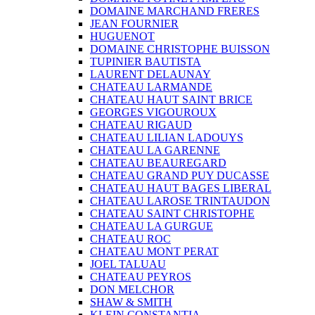
DOMAINE MARCHAND FRERES
JEAN FOURNIER
HUGUENOT
DOMAINE CHRISTOPHE BUISSON
TUPINIER BAUTISTA
LAURENT DELAUNAY
CHATEAU LARMANDE
CHATEAU HAUT SAINT BRICE
GEORGES VIGOUROUX
CHATEAU RIGAUD
CHATEAU LILIAN LADOUYS
CHATEAU LA GARENNE
CHATEAU BEAUREGARD
CHATEAU GRAND PUY DUCASSE
CHATEAU HAUT BAGES LIBERAL
CHATEAU LAROSE TRINTAUDON
CHATEAU SAINT CHRISTOPHE
CHATEAU LA GURGUE
CHATEAU ROC
CHATEAU MONT PERAT
JOEL TALUAU
CHATEAU PEYROS
DON MELCHOR
SHAW & SMITH
KLEIN CONSTANTIA