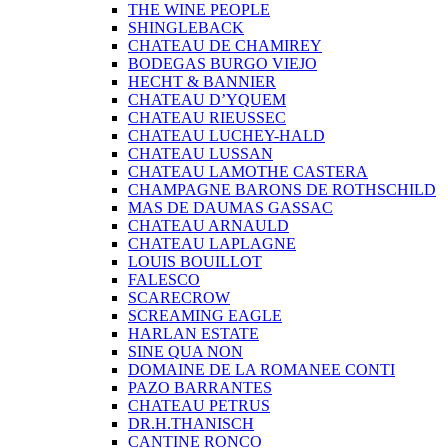
THE WINE PEOPLE
SHINGLEBACK
CHATEAU DE CHAMIREY
BODEGAS BURGO VIEJO
HECHT & BANNIER
CHATEAU D’YQUEM
CHATEAU RIEUSSEC
CHATEAU LUCHEY-HALD
CHATEAU LUSSAN
CHATEAU LAMOTHE CASTERA
CHAMPAGNE BARONS DE ROTHSCHILD
MAS DE DAUMAS GASSAC
CHATEAU ARNAULD
CHATEAU LAPLAGNE
LOUIS BOUILLOT
FALESCO
SCARECROW
SCREAMING EAGLE
HARLAN ESTATE
SINE QUA NON
DOMAINE DE LA ROMANEE CONTI
PAZO BARRANTES
CHATEAU PETRUS
DR.H.THANISCH
CANTINE RONCO