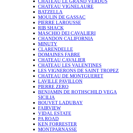
CHATEAU LE GRAND VERDUS
CHATEAU VIGNELAURE
BATZELLA
MOULIN DE GASSAC
PIERRE LAROUSSE
RIB SHACK
MASCHIO DEI CAVALIERI
CHANDON CALIFORNIA
MINUTY
CLARENDELLE
DOMAINES FABRE
CHATEAU CAVALIER
CHATEAU LES VALENTINES
LES VIGNERONS DE SAINT TROPEZ
CHATEAU DE MONTGUERET
LAVILLE PAVILLON
PIERRE ZERO
BENJAMIN DE ROTHSCHILD VEGA
SICILIA
BOUVET LADUBAY
FAIRVIEW
VIDAL ESTATE
PA ROAD
KEN FORRESTER
MONTPARNASSE