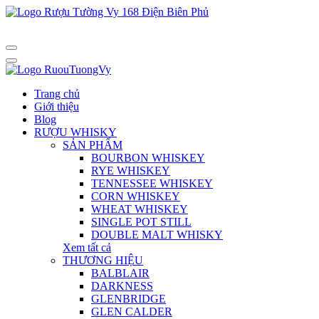
Trang chủ
Giới thiệu
Blog
RƯỢU WHISKY
SẢN PHẨM
BOURBON WHISKEY
RYE WHISKEY
TENNESSEE WHISKEY
CORN WHISKEY
WHEAT WHISKEY
SINGLE POT STILL
DOUBLE MALT WHISKY
Xem tất cả
THƯƠNG HIỆU
BALBLAIR
DARKNESS
GLENBRIDGE
GLEN CALDER