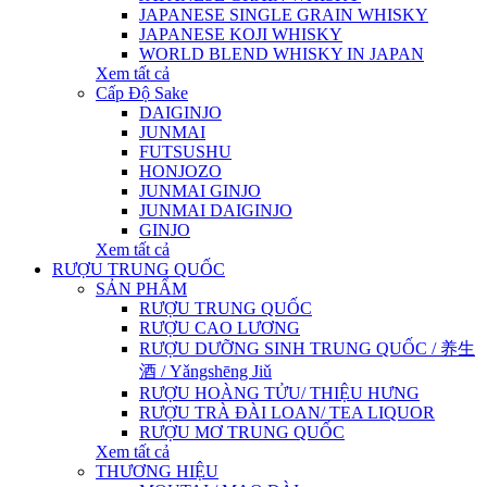
JAPANESE SINGLE GRAIN WHISKY
JAPANESE KOJI WHISKY
WORLD BLEND WHISKY IN JAPAN
Xem tất cả
Cấp Độ Sake
DAIGINJO
JUNMAI
FUTSUSHU
HONJOZO
JUNMAI GINJO
JUNMAI DAIGINJO
GINJO
Xem tất cả
RƯỢU TRUNG QUỐC
SẢN PHẨM
RƯỢU TRUNG QUỐC
RƯỢU CAO LƯƠNG
RƯỢU DƯỠNG SINH TRUNG QUỐC / 养生
酒 / Yǎngshēng Jiǔ
RƯỢU HOÀNG TỬU/ THIỆU HƯNG
RƯỢU TRÀ ĐÀI LOAN/ TEA LIQUOR
RƯỢU MƠ TRUNG QUỐC
Xem tất cả
THƯƠNG HIỆU