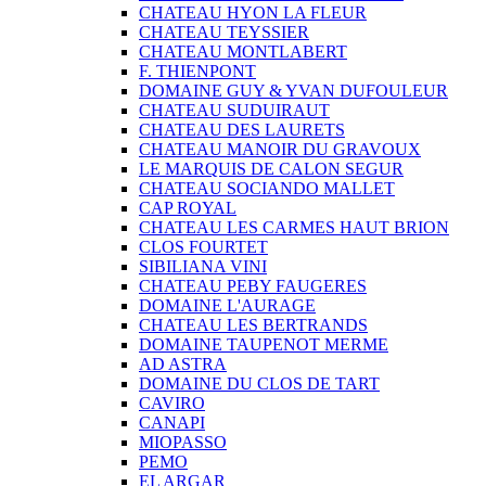
CHATEAU HYON LA FLEUR
CHATEAU TEYSSIER
CHATEAU MONTLABERT
F. THIENPONT
DOMAINE GUY & YVAN DUFOULEUR
CHATEAU SUDUIRAUT
CHATEAU DES LAURETS
CHATEAU MANOIR DU GRAVOUX
LE MARQUIS DE CALON SEGUR
CHATEAU SOCIANDO MALLET
CAP ROYAL
CHATEAU LES CARMES HAUT BRION
CLOS FOURTET
SIBILIANA VINI
CHATEAU PEBY FAUGERES
DOMAINE L'AURAGE
CHATEAU LES BERTRANDS
DOMAINE TAUPENOT MERME
AD ASTRA
DOMAINE DU CLOS DE TART
CAVIRO
CANAPI
MIOPASSO
PEMO
EL ARGAR