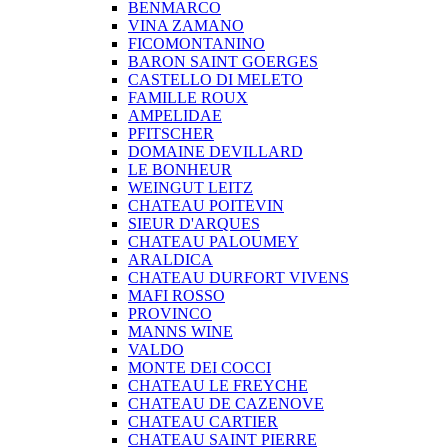
BENMARCO
VINA ZAMANO
FICOMONTANINO
BARON SAINT GOERGES
CASTELLO DI MELETO
FAMILLE ROUX
AMPELIDAE
PFITSCHER
DOMAINE DEVILLARD
LE BONHEUR
WEINGUT LEITZ
CHATEAU POITEVIN
SIEUR D'ARQUES
CHATEAU PALOUMEY
ARALDICA
CHATEAU DURFORT VIVENS
MAFI ROSSO
PROVINCO
MANNS WINE
VALDO
MONTE DEI COCCI
CHATEAU LE FREYCHE
CHATEAU DE CAZENOVE
CHATEAU CARTIER
CHATEAU SAINT PIERRE