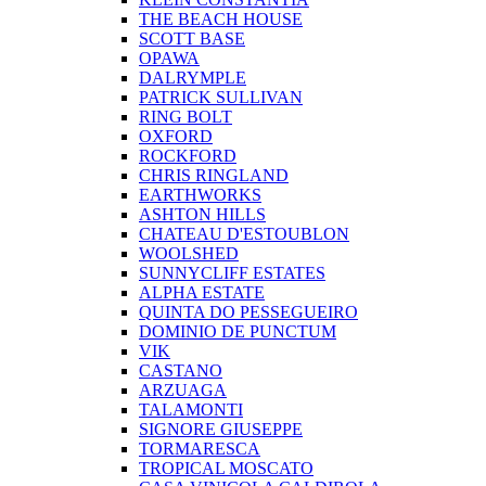
THE BEACH HOUSE
SCOTT BASE
OPAWA
DALRYMPLE
PATRICK SULLIVAN
RING BOLT
OXFORD
ROCKFORD
CHRIS RINGLAND
EARTHWORKS
ASHTON HILLS
CHATEAU D'ESTOUBLON
WOOLSHED
SUNNYCLIFF ESTATES
ALPHA ESTATE
QUINTA DO PESSEGUEIRO
DOMINIO DE PUNCTUM
VIK
CASTANO
ARZUAGA
TALAMONTI
SIGNORE GIUSEPPE
TORMARESCA
TROPICAL MOSCATO