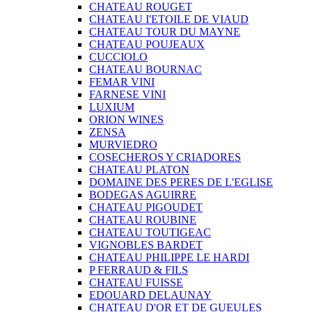
CHATEAU ROUGET
CHATEAU I'ETOILE DE VIAUD
CHATEAU TOUR DU MAYNE
CHATEAU POUJEAUX
CUCCIOLO
CHATEAU BOURNAC
FEMAR VINI
FARNESE VINI
LUXIUM
ORION WINES
ZENSA
MURVIEDRO
COSECHEROS Y CRIADORES
CHATEAU PLATON
DOMAINE DES PERES DE L'EGLISE
BODEGAS AGUIRRE
CHATEAU PIGOUDET
CHATEAU ROUBINE
CHATEAU TOUTIGEAC
VIGNOBLES BARDET
CHATEAU PHILIPPE LE HARDI
P FERRAUD & FILS
CHATEAU FUISSE
EDOUARD DELAUNAY
CHATEAU D'OR ET DE GUEULES