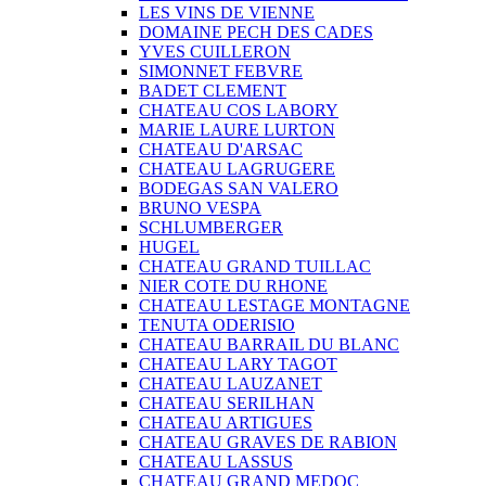
LES VINS DE VIENNE
DOMAINE PECH DES CADES
YVES CUILLERON
SIMONNET FEBVRE
BADET CLEMENT
CHATEAU COS LABORY
MARIE LAURE LURTON
CHATEAU D'ARSAC
CHATEAU LAGRUGERE
BODEGAS SAN VALERO
BRUNO VESPA
SCHLUMBERGER
HUGEL
CHATEAU GRAND TUILLAC
NIER COTE DU RHONE
CHATEAU LESTAGE MONTAGNE
TENUTA ODERISIO
CHATEAU BARRAIL DU BLANC
CHATEAU LARY TAGOT
CHATEAU LAUZANET
CHATEAU SERILHAN
CHATEAU ARTIGUES
CHATEAU GRAVES DE RABION
CHATEAU LASSUS
CHATEAU GRAND MEDOC