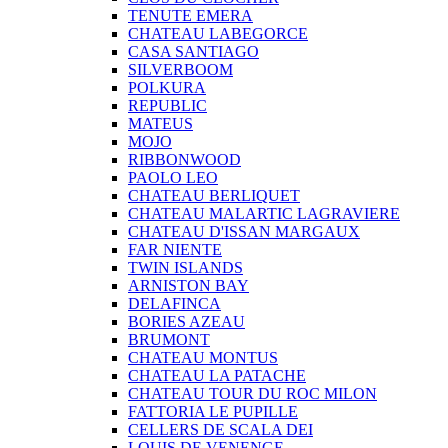
TENUTE EMERA
CHATEAU LABEGORCE
CASA SANTIAGO
SILVERBOOM
POLKURA
REPUBLIC
MATEUS
MOJO
RIBBONWOOD
PAOLO LEO
CHATEAU BERLIQUET
CHATEAU MALARTIC LAGRAVIERE
CHATEAU D'ISSAN MARGAUX
FAR NIENTE
TWIN ISLANDS
ARNISTON BAY
DELAFINCA
BORIES AZEAU
BRUMONT
CHATEAU MONTUS
CHATEAU LA PATACHE
CHATEAU TOUR DU ROC MILON
FATTORIA LE PUPILLE
CELLERS DE SCALA DEI
LOUIS DE VENENGE