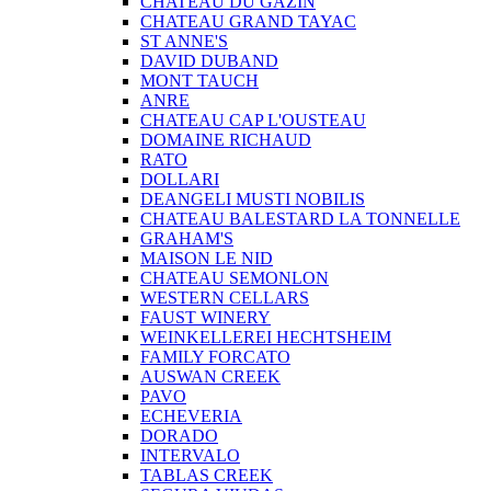
CHATEAU DU GAZIN
CHATEAU GRAND TAYAC
ST ANNE'S
DAVID DUBAND
MONT TAUCH
ANRE
CHATEAU CAP L'OUSTEAU
DOMAINE RICHAUD
RATO
DOLLARI
DEANGELI MUSTI NOBILIS
CHATEAU BALESTARD LA TONNELLE
GRAHAM'S
MAISON LE NID
CHATEAU SEMONLON
WESTERN CELLARS
FAUST WINERY
WEINKELLEREI HECHTSHEIM
FAMILY FORCATO
AUSWAN CREEK
PAVO
ECHEVERIA
DORADO
INTERVALO
TABLAS CREEK