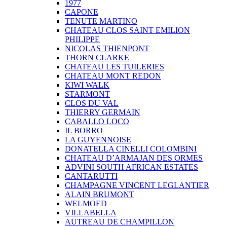
1977
CAPONE
TENUTE MARTINO
CHATEAU CLOS SAINT EMILION
PHILIPPE
NICOLAS THIENPONT
THORN CLARKE
CHATEAU LES TUILERIES
CHATEAU MONT REDON
KIWI WALK
STARMONT
CLOS DU VAL
THIERRY GERMAIN
CABALLO LOCO
IL BORRO
LA GUYENNOISE
DONATELLA CINELLI COLOMBINI
CHATEAU D’ARMAJAN DES ORMES
ADVINI SOUTH AFRICAN ESTATES
CANTARUTTI
CHAMPAGNE VINCENT LEGLANTIER
ALAIN BRUMONT
WELMOED
VILLABELLA
AUTREAU DE CHAMPILLON