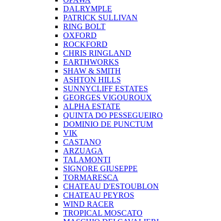
DALRYMPLE
PATRICK SULLIVAN
RING BOLT
OXFORD
ROCKFORD
CHRIS RINGLAND
EARTHWORKS
SHAW & SMITH
ASHTON HILLS
SUNNYCLIFF ESTATES
GEORGES VIGOUROUX
ALPHA ESTATE
QUINTA DO PESSEGUEIRO
DOMINIO DE PUNCTUM
VIK
CASTANO
ARZUAGA
TALAMONTI
SIGNORE GIUSEPPE
TORMARESCA
CHATEAU D'ESTOUBLON
CHATEAU PEYROS
WIND RACER
TROPICAL MOSCATO