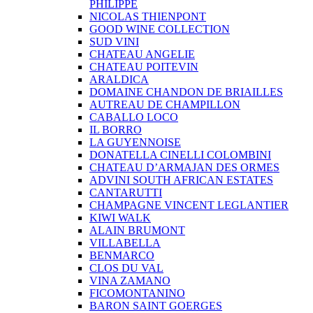
PHILIPPE
NICOLAS THIENPONT
GOOD WINE COLLECTION
SUD VINI
CHATEAU ANGELIE
CHATEAU POITEVIN
ARALDICA
DOMAINE CHANDON DE BRIAILLES
AUTREAU DE CHAMPILLON
CABALLO LOCO
IL BORRO
LA GUYENNOISE
DONATELLA CINELLI COLOMBINI
CHATEAU D’ARMAJAN DES ORMES
ADVINI SOUTH AFRICAN ESTATES
CANTARUTTI
CHAMPAGNE VINCENT LEGLANTIER
KIWI WALK
ALAIN BRUMONT
VILLABELLA
BENMARCO
CLOS DU VAL
VINA ZAMANO
FICOMONTANINO
BARON SAINT GOERGES