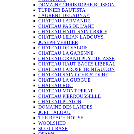
DOMAINE CHRISTOPHE BUISSON
TUPINIER BAUTISTA
LAURENT DELAUNAY
CHATEAU LARMANDE
CHATEAU PAS DE L'ANE
CHATEAU HAUT SAINT BRICE
CHATEAU LILIAN LADOUYS
JOSEPH VERDIER
CHATEAU DE VALOIS
CHATEAU LA GARENNE
CHATEAU GRAND PUY DUCASSE
CHATEAU HAUT BAGES LIBERAL
CHATEAU LAROSE TRINTAUDON
CHATEAU SAINT CHRISTOPHE
CHATEAU LA GURGUE
CHATEAU ROC
CHATEAU MONT PERAT
CHATEAU PIERROUSSELLE
CHATEAU PLATON
DOMAINE DES LANDES
JOEL TALUAU
THE BEACH HOUSE
WOOLSHED
SCOTT BASE
OPAWA