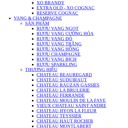
XO BRANDY
EXTRA OLD - XO COGNAC
RESERVE COGNAC
VANG & CHAMPAGNE
SẢN PHẨM
RƯỢU VANG NGỌT
RƯỢU VANG CƯỜNG HÓA
RƯỢU VANG ĐỎ
RƯỢU VANG TRẮNG
RƯỢU VANG HỒNG
RƯỢU CHAMPAGNE
RƯỢU VANG BỊCH
RƯỢU SPARKLING
THƯƠNG HIỆU
CHATEAU BEAUREGARD
CHATEAU SUDUIRAUT
CHATEAU RAUZAN GASSIES
CHATEAU LA BRULERIE
CHATEAU FERRANDE
CHATEAU MOULIN DE LA FAYE
VIEUX CHATEAU SAINT ANDRE
CHATEAU HYON LA FLEUR
CHATEAU TEYSSIER
CHATEAU HAUT ROCHER
CHATEAU MONTLABERT