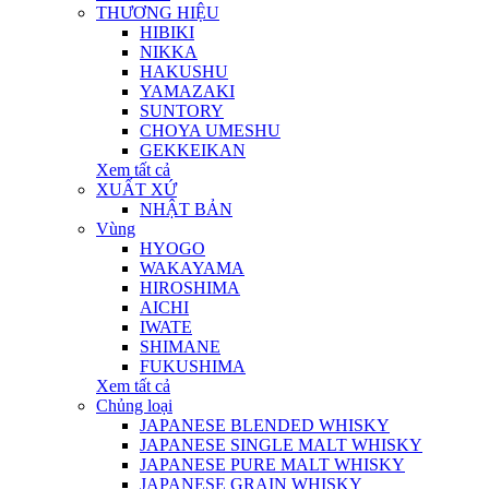
THƯƠNG HIỆU
HIBIKI
NIKKA
HAKUSHU
YAMAZAKI
SUNTORY
CHOYA UMESHU
GEKKEIKAN
Xem tất cả
XUẤT XỨ
NHẬT BẢN
Vùng
HYOGO
WAKAYAMA
HIROSHIMA
AICHI
IWATE
SHIMANE
FUKUSHIMA
Xem tất cả
Chủng loại
JAPANESE BLENDED WHISKY
JAPANESE SINGLE MALT WHISKY
JAPANESE PURE MALT WHISKY
JAPANESE GRAIN WHISKY