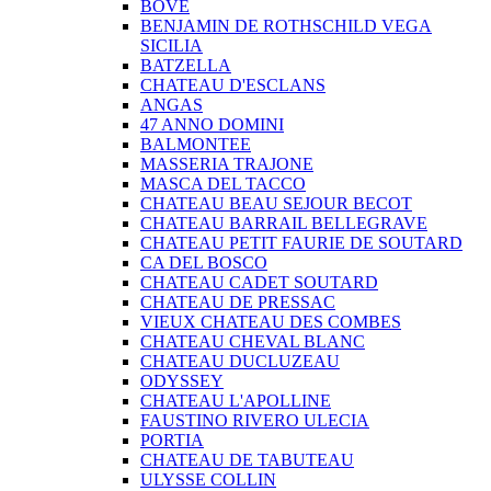
BOVE
BENJAMIN DE ROTHSCHILD VEGA
SICILIA
BATZELLA
CHATEAU D'ESCLANS
ANGAS
47 ANNO DOMINI
BALMONTEE
MASSERIA TRAJONE
MASCA DEL TACCO
CHATEAU BEAU SEJOUR BECOT
CHATEAU BARRAIL BELLEGRAVE
CHATEAU PETIT FAURIE DE SOUTARD
CA DEL BOSCO
CHATEAU CADET SOUTARD
CHATEAU DE PRESSAC
VIEUX CHATEAU DES COMBES
CHATEAU CHEVAL BLANC
CHATEAU DUCLUZEAU
ODYSSEY
CHATEAU L'APOLLINE
FAUSTINO RIVERO ULECIA
PORTIA
CHATEAU DE TABUTEAU
ULYSSE COLLIN