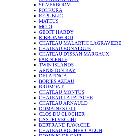
SILVERBOOM
POLKURA
REPUBLIC
MATEUS
MOJO
GEOFF HARDY
RIBBONWOOD
CHATEAU MALARTIC LAGRAVIERE
CHATEAU BONALGUE
CHATEAU D'ISSAN MARGAUX
FAR NIENTE
TWIN ISLANDS
ARNISTON BAY
DELAFINCA
BORIES AZEAU
BRUMONT
CHATEAU MONTUS
CHATEAU LA PATACHE
CHATEAU ARNAULD
DOMAINES OTT
CLOS DU CLOCHER
CASTELVECCHI
BERTRAND RAVACHE
CHATEAU ROCHER CALON
DOMINIO DE CAIR