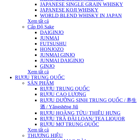
JAPANESE SINGLE GRAIN WHISKY
JAPANESE KOJI WHISKY
WORLD BLEND WHISKY IN JAPAN
Xem tất cả
Cấp Độ Sake
DAIGINJO
JUNMAI
FUTSUSHU
HONJOZO
JUNMAI GINJO
JUNMAI DAIGINJO
GINJO
Xem tất cả
RƯỢU TRUNG QUỐC
SẢN PHẨM
RƯỢU TRUNG QUỐC
RƯỢU CAO LƯƠNG
RƯỢU DƯỠNG SINH TRUNG QUỐC / 养生
酒 / Yǎngshēng Jiǔ
RƯỢU HOÀNG TỬU/ THIỆU HƯNG
RƯỢU TRÀ ĐÀI LOAN/ TEA LIQUOR
RƯỢU MƠ TRUNG QUỐC
Xem tất cả
THƯƠNG HIỆU