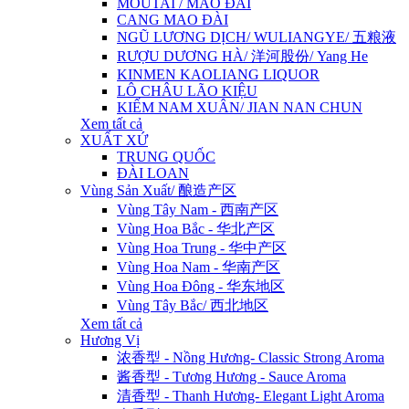
MOUTAI / MAO ĐÀI
CANG MAO ĐÀI
NGŨ LƯƠNG DỊCH/ WULIANGYE/ 五粮液
RƯỢU DƯƠNG HÀ/ 洋河股份/ Yang He
KINMEN KAOLIANG LIQUOR
LÔ CHÂU LÃO KIỆU
KIẾM NAM XUÂN/ JIAN NAN CHUN
Xem tất cả
XUẤT XỨ
TRUNG QUỐC
ĐÀI LOAN
Vùng Sản Xuất/ 酿造产区
Vùng Tây Nam - 西南产区
Vùng Hoa Bắc - 华北产区
Vùng Hoa Trung - 华中产区
Vùng Hoa Nam - 华南产区
Vùng Hoa Đông - 华东地区
Vùng Tây Bắc/ 西北地区
Xem tất cả
Hương Vị
浓香型 - Nồng Hương- Classic Strong Aroma
酱香型 - Tương Hương - Sauce Aroma
清香型 - Thanh Hương- Elegant Light Aroma