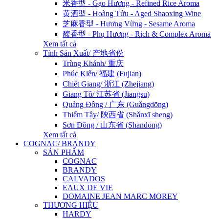
米香型 - Gạo Hương - Refined Rice Aroma
黄酒型 - Hoàng Tửu - Aged Shaoxing Wine
芝麻香型 - Hương Vừng - Sesame Aroma
馥香型 - Phụ Hương - Rich & Complex Aroma
Xem tất cả
Tỉnh Sản Xuất/ 产地省份
Trùng Khánh/ 重庆
Phúc Kiến/ 福建 (Fujian)
Chiết Giang/ 浙江 (Zhejiang)
Giang Tô/ 江苏省 (Jiangsu)
Quảng Đông / 广东 (Guǎngdōng)
Thiểm Tây/ 陝西省 (Shǎnxī sheng)
Sơn Đông / 山东省 (Shāndōng)
Xem tất cả
COGNAC/ BRANDY
SẢN PHẨM
COGNAC
BRANDY
CALVADOS
EAUX DE VIE
DOMAINE JEAN MARC MOREY
THƯƠNG HIỆU
HARDY