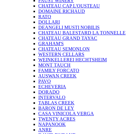
FAUST WINERY
CHATEAU CAP L'OUSTEAU
DOMAINE RICHAUD
RATO
DOLLARI
DEANGELI MUSTI NOBILIS
CHATEAU BALESTARD LA TONNELLE
CHATEAU GRAND TAYAC
GRAHAM'S
CHATEAU SEMONLON
WESTERN CELLARS
WEINKELLEREI HECHTSHEIM
MONT TAUCH
FAMILY FORCATO
AUSWAN CREEK
PAVO
ECHEVERIA
DORADO
INTERVALO
TABLAS CREEK
BARON DE LEY
CASA VINICOLA VERGA
TWENTY ACRES
NAPANOOK
ANRE