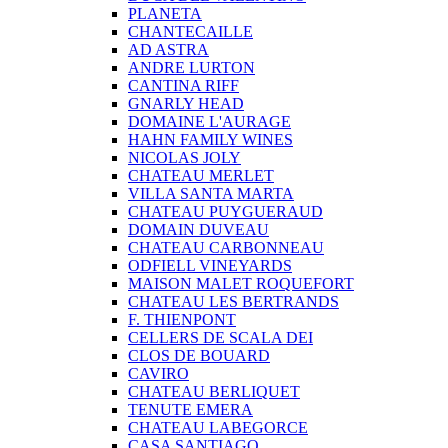
PLANETA
CHANTECAILLE
AD ASTRA
ANDRE LURTON
CANTINA RIFF
GNARLY HEAD
DOMAINE L'AURAGE
HAHN FAMILY WINES
NICOLAS JOLY
CHATEAU MERLET
VILLA SANTA MARTA
CHATEAU PUYGUERAUD
DOMAIN DUVEAU
CHATEAU CARBONNEAU
ODFIELL VINEYARDS
MAISON MALET ROQUEFORT
CHATEAU LES BERTRANDS
F. THIENPONT
CELLERS DE SCALA DEI
CLOS DE BOUARD
CAVIRO
CHATEAU BERLIQUET
TENUTE EMERA
CHATEAU LABEGORCE
CASA SANTIAGO