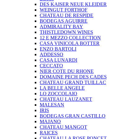
DES KAISER NEUE KLEIDER
WEINGUT FORTHOF
CHATEAU DE RESPIDE
BODEGAS AGUIRRE
ADMIRALITY BAY
THISTLEDOWN WINES
12 E MEZZO COLLECTION
CASA VINICOLA BOTTER
ENZO BARTOLI
ADDESSO
CASA LUNARDI
CECCATO
NIER COTE DU RHONE
DOMAINE PECH DES CADES
CHATEAU GRAND TUILLAC
LA BELLE ANGELE
LO ZOCCOLAIO
CHATEAU LAUZANET
MALESAN
IRIS
BODEGAS GRAN CASTILLO
MAJANO
CHATEAU MANGOT
RAICES
CHATEAU LA ROSE PONCET