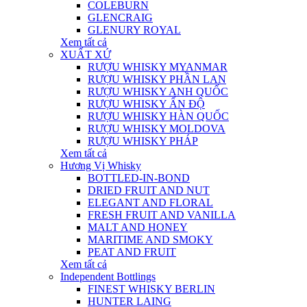
COLEBURN
GLENCRAIG
GLENURY ROYAL
Xem tất cả
XUẤT XỨ
RƯỢU WHISKY MYANMAR
RƯỢU WHISKY PHẦN LAN
RƯỢU WHISKY ANH QUỐC
RƯỢU WHISKY ẤN ĐỘ
RƯỢU WHISKY HÀN QUỐC
RƯỢU WHISKY MOLDOVA
RƯỢU WHISKY PHÁP
Xem tất cả
Hương Vị Whisky
BOTTLED-IN-BOND
DRIED FRUIT AND NUT
ELEGANT AND FLORAL
FRESH FRUIT AND VANILLA
MALT AND HONEY
MARITIME AND SMOKY
PEAT AND FRUIT
Xem tất cả
Independent Bottlings
FINEST WHISKY BERLIN
HUNTER LAING