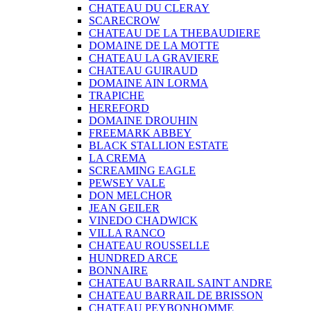
CHATEAU DU CLERAY
SCARECROW
CHATEAU DE LA THEBAUDIERE
DOMAINE DE LA MOTTE
CHATEAU LA GRAVIERE
CHATEAU GUIRAUD
DOMAINE AIN LORMA
TRAPICHE
HEREFORD
DOMAINE DROUHIN
FREEMARK ABBEY
BLACK STALLION ESTATE
LA CREMA
SCREAMING EAGLE
PEWSEY VALE
DON MELCHOR
JEAN GEILER
VINEDO CHADWICK
VILLA RANCO
CHATEAU ROUSSELLE
HUNDRED ARCE
BONNAIRE
CHATEAU BARRAIL SAINT ANDRE
CHATEAU BARRAIL DE BRISSON
CHATEAU PEYBONHOMME