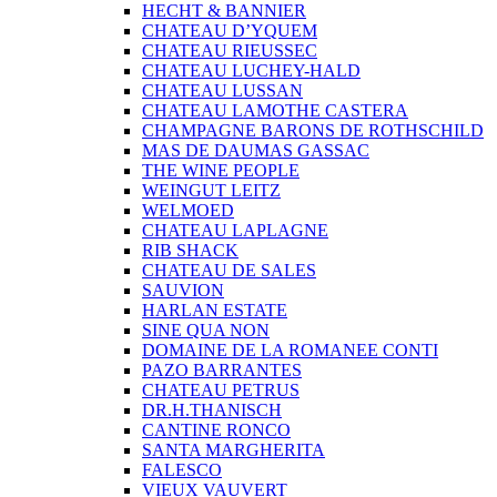
HECHT & BANNIER
CHATEAU D’YQUEM
CHATEAU RIEUSSEC
CHATEAU LUCHEY-HALD
CHATEAU LUSSAN
CHATEAU LAMOTHE CASTERA
CHAMPAGNE BARONS DE ROTHSCHILD
MAS DE DAUMAS GASSAC
THE WINE PEOPLE
WEINGUT LEITZ
WELMOED
CHATEAU LAPLAGNE
RIB SHACK
CHATEAU DE SALES
SAUVION
HARLAN ESTATE
SINE QUA NON
DOMAINE DE LA ROMANEE CONTI
PAZO BARRANTES
CHATEAU PETRUS
DR.H.THANISCH
CANTINE RONCO
SANTA MARGHERITA
FALESCO
VIEUX VAUVERT