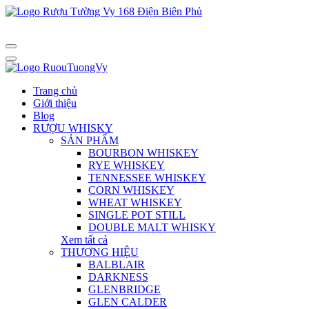
Trang chủ
Giới thiệu
Blog
RƯỢU WHISKY
SẢN PHẨM
BOURBON WHISKEY
RYE WHISKEY
TENNESSEE WHISKEY
CORN WHISKEY
WHEAT WHISKEY
SINGLE POT STILL
DOUBLE MALT WHISKY
Xem tất cả
THƯƠNG HIỆU
BALBLAIR
DARKNESS
GLENBRIDGE
GLEN CALDER