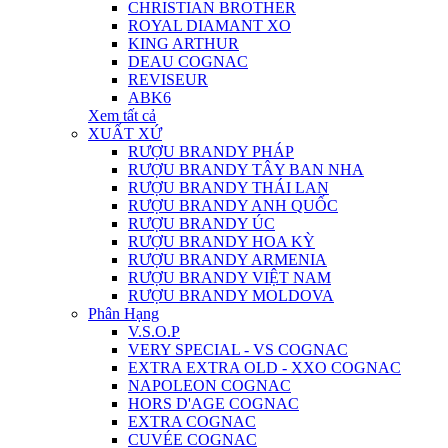
CHRISTIAN BROTHER
ROYAL DIAMANT XO
KING ARTHUR
DEAU COGNAC
REVISEUR
ABK6
Xem tất cả
XUẤT XỨ
RƯỢU BRANDY PHÁP
RƯỢU BRANDY TÂY BAN NHA
RƯỢU BRANDY THÁI LAN
RƯỢU BRANDY ANH QUỐC
RƯỢU BRANDY ÚC
RƯỢU BRANDY HOA KỲ
RƯỢU BRANDY ARMENIA
RƯỢU BRANDY VIỆT NAM
RƯỢU BRANDY MOLDOVA
Phân Hạng
V.S.O.P
VERY SPECIAL - VS COGNAC
EXTRA EXTRA OLD - XXO COGNAC
NAPOLEON COGNAC
HORS D'AGE COGNAC
EXTRA COGNAC
CUVÉE COGNAC