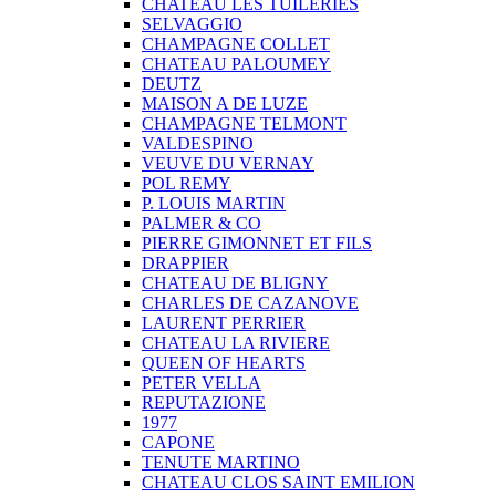
CHATEAU LES TUILERIES
SELVAGGIO
CHAMPAGNE COLLET
CHATEAU PALOUMEY
DEUTZ
MAISON A DE LUZE
CHAMPAGNE TELMONT
VALDESPINO
VEUVE DU VERNAY
POL REMY
P. LOUIS MARTIN
PALMER & CO
PIERRE GIMONNET ET FILS
DRAPPIER
CHATEAU DE BLIGNY
CHARLES DE CAZANOVE
LAURENT PERRIER
CHATEAU LA RIVIERE
QUEEN OF HEARTS
PETER VELLA
REPUTAZIONE
1977
CAPONE
TENUTE MARTINO
CHATEAU CLOS SAINT EMILION