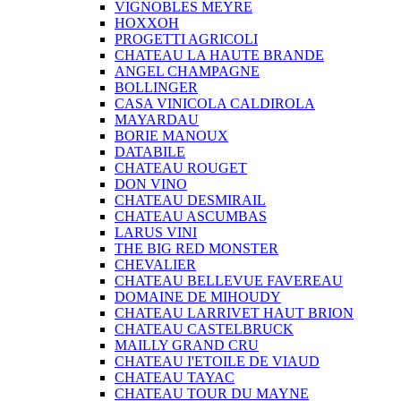
VIGNOBLES MEYRE
HOXXOH
PROGETTI AGRICOLI
CHATEAU LA HAUTE BRANDE
ANGEL CHAMPAGNE
BOLLINGER
CASA VINICOLA CALDIROLA
MAYARDAU
BORIE MANOUX
DATABILE
CHATEAU ROUGET
DON VINO
CHATEAU DESMIRAIL
CHATEAU ASCUMBAS
LARUS VINI
THE BIG RED MONSTER
CHEVALIER
CHATEAU BELLEVUE FAVEREAU
DOMAINE DE MIHOUDY
CHATEAU LARRIVET HAUT BRION
CHATEAU CASTELBRUCK
MAILLY GRAND CRU
CHATEAU I'ETOILE DE VIAUD
CHATEAU TAYAC
CHATEAU TOUR DU MAYNE