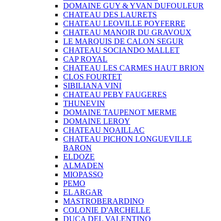
DOMAINE GUY & YVAN DUFOULEUR
CHATEAU DES LAURETS
CHATEAU LEOVILLE POYFERRE
CHATEAU MANOIR DU GRAVOUX
LE MARQUIS DE CALON SEGUR
CHATEAU SOCIANDO MALLET
CAP ROYAL
CHATEAU LES CARMES HAUT BRION
CLOS FOURTET
SIBILIANA VINI
CHATEAU PEBY FAUGERES
THUNEVIN
DOMAINE TAUPENOT MERME
DOMAINE LEROY
CHATEAU NOAILLAC
CHATEAU PICHON LONGUEVILLE
BARON
ELDOZE
ALMADEN
MIOPASSO
PEMO
EL ARGAR
MASTROBERARDINO
COLONIE D'ARCHELLE
DUCA DEL VALENTINO