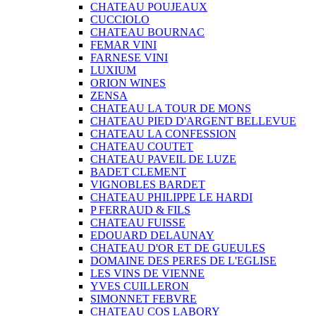
CHATEAU POUJEAUX
CUCCIOLO
CHATEAU BOURNAC
FEMAR VINI
FARNESE VINI
LUXIUM
ORION WINES
ZENSA
CHATEAU LA TOUR DE MONS
CHATEAU PIED D'ARGENT BELLEVUE
CHATEAU LA CONFESSION
CHATEAU COUTET
CHATEAU PAVEIL DE LUZE
BADET CLEMENT
VIGNOBLES BARDET
CHATEAU PHILIPPE LE HARDI
P FERRAUD & FILS
CHATEAU FUISSE
EDOUARD DELAUNAY
CHATEAU D'OR ET DE GUEULES
DOMAINE DES PERES DE L'EGLISE
LES VINS DE VIENNE
YVES CUILLERON
SIMONNET FEBVRE
CHATEAU COS LABORY