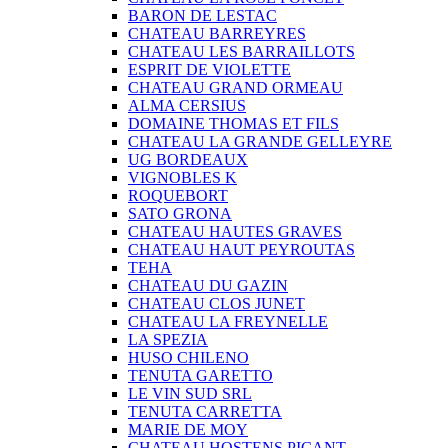
BARON DE LESTAC
CHATEAU BARREYRES
CHATEAU LES BARRAILLOTS
ESPRIT DE VIOLETTE
CHATEAU GRAND ORMEAU
ALMA CERSIUS
DOMAINE THOMAS ET FILS
CHATEAU LA GRANDE GELLEYRE
UG BORDEAUX
VIGNOBLES K
ROQUEBORT
SATO GRONA
CHATEAU HAUTES GRAVES
CHATEAU HAUT PEYROUTAS
TEHA
CHATEAU DU GAZIN
CHATEAU CLOS JUNET
CHATEAU LA FREYNELLE
LA SPEZIA
HUSO CHILENO
TENUTA GARETTO
LE VIN SUD SRL
TENUTA CARRETTA
MARIE DE MOY
CHATEAU HOSTENS PICANT