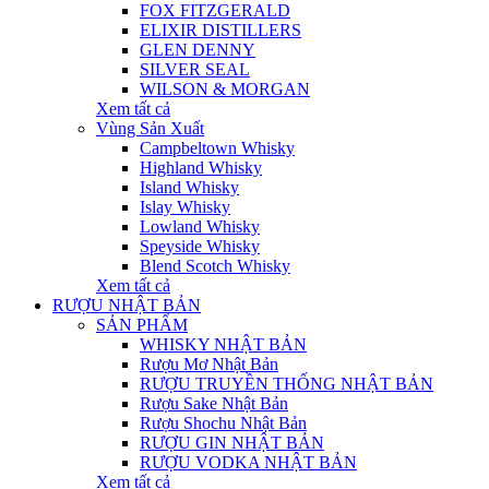
FOX FITZGERALD
ELIXIR DISTILLERS
GLEN DENNY
SILVER SEAL
WILSON & MORGAN
Xem tất cả
Vùng Sản Xuất
Campbeltown Whisky
Highland Whisky
Island Whisky
Islay Whisky
Lowland Whisky
Speyside Whisky
Blend Scotch Whisky
Xem tất cả
RƯỢU NHẬT BẢN
SẢN PHẨM
WHISKY NHẬT BẢN
Rượu Mơ Nhật Bản
RƯỢU TRUYỀN THỐNG NHẬT BẢN
Rượu Sake Nhật Bản
Rượu Shochu Nhật Bản
RƯỢU GIN NHẬT BẢN
RƯỢU VODKA NHẬT BẢN
Xem tất cả