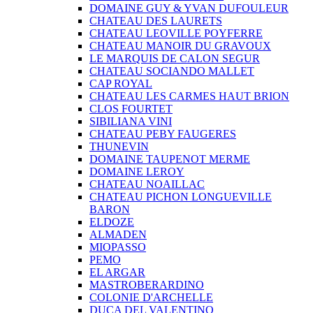
DOMAINE GUY & YVAN DUFOULEUR
CHATEAU DES LAURETS
CHATEAU LEOVILLE POYFERRE
CHATEAU MANOIR DU GRAVOUX
LE MARQUIS DE CALON SEGUR
CHATEAU SOCIANDO MALLET
CAP ROYAL
CHATEAU LES CARMES HAUT BRION
CLOS FOURTET
SIBILIANA VINI
CHATEAU PEBY FAUGERES
THUNEVIN
DOMAINE TAUPENOT MERME
DOMAINE LEROY
CHATEAU NOAILLAC
CHATEAU PICHON LONGUEVILLE
BARON
ELDOZE
ALMADEN
MIOPASSO
PEMO
EL ARGAR
MASTROBERARDINO
COLONIE D'ARCHELLE
DUCA DEL VALENTINO