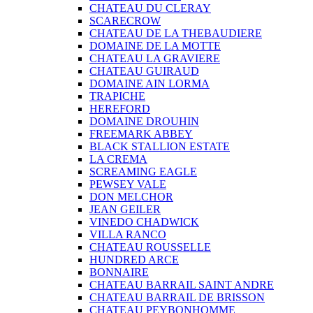
CHATEAU DU CLERAY
SCARECROW
CHATEAU DE LA THEBAUDIERE
DOMAINE DE LA MOTTE
CHATEAU LA GRAVIERE
CHATEAU GUIRAUD
DOMAINE AIN LORMA
TRAPICHE
HEREFORD
DOMAINE DROUHIN
FREEMARK ABBEY
BLACK STALLION ESTATE
LA CREMA
SCREAMING EAGLE
PEWSEY VALE
DON MELCHOR
JEAN GEILER
VINEDO CHADWICK
VILLA RANCO
CHATEAU ROUSSELLE
HUNDRED ARCE
BONNAIRE
CHATEAU BARRAIL SAINT ANDRE
CHATEAU BARRAIL DE BRISSON
CHATEAU PEYBONHOMME