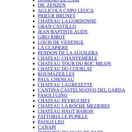
DR. ZENZEN
AGLICOLA CAPO LEUCA
PRIEUR BRUNET
CHATEAU LA GORDONNE
GRAN CASTILLO
JEAN BAPTISTE AUDY
GIRO RIBOT
LOUIS DE VENENGE
LA CLAPIERE
PENDON DE LA AGUILERA
CHATEAU CHANTEMERLE
CHATEAU TOUR DU ROC MILON
CHATEAU DU COURLAT
ROUMAZEILLES
PAUL CHENEAU
CHATEAU LAGREZETTE
CANTINA CASTELNUOVO DEL GARDA
FASOLI GINO
CHATEAU PEYRUCHET
CHATEAU LA ROCHE MEZIERES
CHATEAU HAUT BARON
FATTORIA LE PUPILLE
PAOLO LEO
CANAPI