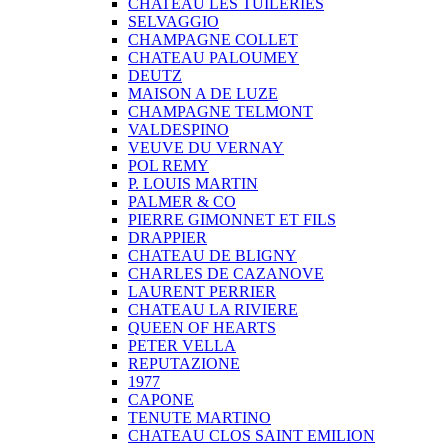
CHATEAU LES TUILERIES
SELVAGGIO
CHAMPAGNE COLLET
CHATEAU PALOUMEY
DEUTZ
MAISON A DE LUZE
CHAMPAGNE TELMONT
VALDESPINO
VEUVE DU VERNAY
POL REMY
P. LOUIS MARTIN
PALMER & CO
PIERRE GIMONNET ET FILS
DRAPPIER
CHATEAU DE BLIGNY
CHARLES DE CAZANOVE
LAURENT PERRIER
CHATEAU LA RIVIERE
QUEEN OF HEARTS
PETER VELLA
REPUTAZIONE
1977
CAPONE
TENUTE MARTINO
CHATEAU CLOS SAINT EMILION