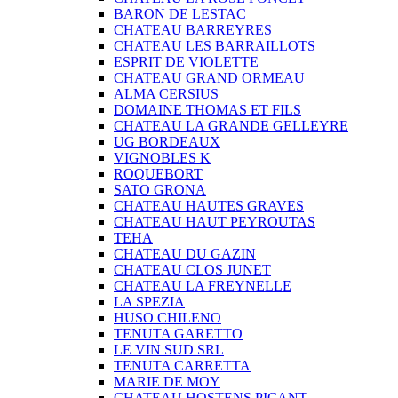
BARON DE LESTAC
CHATEAU BARREYRES
CHATEAU LES BARRAILLOTS
ESPRIT DE VIOLETTE
CHATEAU GRAND ORMEAU
ALMA CERSIUS
DOMAINE THOMAS ET FILS
CHATEAU LA GRANDE GELLEYRE
UG BORDEAUX
VIGNOBLES K
ROQUEBORT
SATO GRONA
CHATEAU HAUTES GRAVES
CHATEAU HAUT PEYROUTAS
TEHA
CHATEAU DU GAZIN
CHATEAU CLOS JUNET
CHATEAU LA FREYNELLE
LA SPEZIA
HUSO CHILENO
TENUTA GARETTO
LE VIN SUD SRL
TENUTA CARRETTA
MARIE DE MOY
CHATEAU HOSTENS PICANT