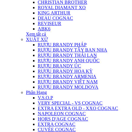
CHRISTIAN BROTHER
ROYAL DIAMANT XO
KING ARTHUR
DEAU COGNAC
REVISEUR
ABK6
Xem tất cả
XUẤT XỨ
RƯỢU BRANDY PHÁP
RƯỢU BRANDY TÂY BAN NHA
RƯỢU BRANDY THÁI LAN
RƯỢU BRANDY ANH QUỐC
RƯỢU BRANDY ÚC
RƯỢU BRANDY HOA KỲ
RƯỢU BRANDY ARMENIA
RƯỢU BRANDY VIỆT NAM
RƯỢU BRANDY MOLDOVA
Phân Hạng
V.S.O.P
VERY SPECIAL - VS COGNAC
EXTRA EXTRA OLD - XXO COGNAC
NAPOLEON COGNAC
HORS D'AGE COGNAC
EXTRA COGNAC
CUVÉE COGNAC