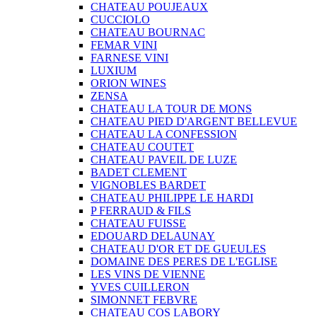
CHATEAU POUJEAUX
CUCCIOLO
CHATEAU BOURNAC
FEMAR VINI
FARNESE VINI
LUXIUM
ORION WINES
ZENSA
CHATEAU LA TOUR DE MONS
CHATEAU PIED D'ARGENT BELLEVUE
CHATEAU LA CONFESSION
CHATEAU COUTET
CHATEAU PAVEIL DE LUZE
BADET CLEMENT
VIGNOBLES BARDET
CHATEAU PHILIPPE LE HARDI
P FERRAUD & FILS
CHATEAU FUISSE
EDOUARD DELAUNAY
CHATEAU D'OR ET DE GUEULES
DOMAINE DES PERES DE L'EGLISE
LES VINS DE VIENNE
YVES CUILLERON
SIMONNET FEBVRE
CHATEAU COS LABORY