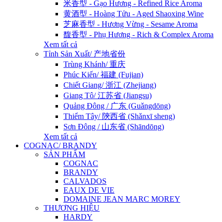
米香型 - Gạo Hương - Refined Rice Aroma
黄酒型 - Hoàng Tửu - Aged Shaoxing Wine
芝麻香型 - Hương Vừng - Sesame Aroma
馥香型 - Phụ Hương - Rich & Complex Aroma
Xem tất cả
Tỉnh Sản Xuất/ 产地省份
Trùng Khánh/ 重庆
Phúc Kiến/ 福建 (Fujian)
Chiết Giang/ 浙江 (Zhejiang)
Giang Tô/ 江苏省 (Jiangsu)
Quảng Đông / 广东 (Guǎngdōng)
Thiểm Tây/ 陝西省 (Shǎnxī sheng)
Sơn Đông / 山东省 (Shāndōng)
Xem tất cả
COGNAC/ BRANDY
SẢN PHẨM
COGNAC
BRANDY
CALVADOS
EAUX DE VIE
DOMAINE JEAN MARC MOREY
THƯƠNG HIỆU
HARDY