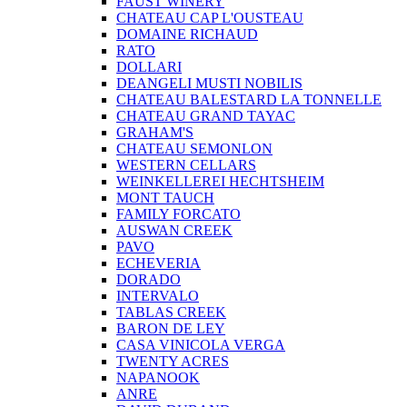
FAUST WINERY
CHATEAU CAP L'OUSTEAU
DOMAINE RICHAUD
RATO
DOLLARI
DEANGELI MUSTI NOBILIS
CHATEAU BALESTARD LA TONNELLE
CHATEAU GRAND TAYAC
GRAHAM'S
CHATEAU SEMONLON
WESTERN CELLARS
WEINKELLEREI HECHTSHEIM
MONT TAUCH
FAMILY FORCATO
AUSWAN CREEK
PAVO
ECHEVERIA
DORADO
INTERVALO
TABLAS CREEK
BARON DE LEY
CASA VINICOLA VERGA
TWENTY ACRES
NAPANOOK
ANRE