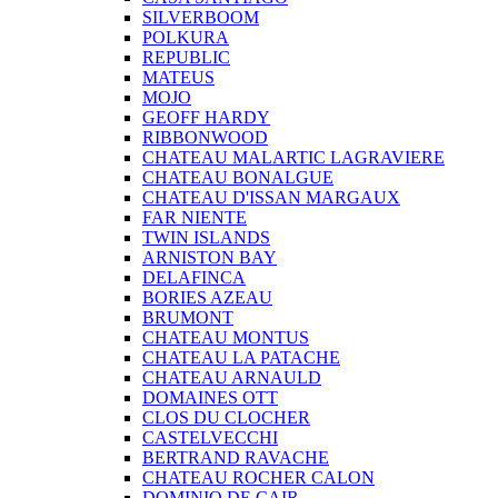
SILVERBOOM
POLKURA
REPUBLIC
MATEUS
MOJO
GEOFF HARDY
RIBBONWOOD
CHATEAU MALARTIC LAGRAVIERE
CHATEAU BONALGUE
CHATEAU D'ISSAN MARGAUX
FAR NIENTE
TWIN ISLANDS
ARNISTON BAY
DELAFINCA
BORIES AZEAU
BRUMONT
CHATEAU MONTUS
CHATEAU LA PATACHE
CHATEAU ARNAULD
DOMAINES OTT
CLOS DU CLOCHER
CASTELVECCHI
BERTRAND RAVACHE
CHATEAU ROCHER CALON
DOMINIO DE CAIR