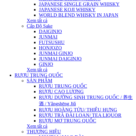
JAPANESE SINGLE GRAIN WHISKY
JAPANESE KOJI WHISKY
WORLD BLEND WHISKY IN JAPAN
Xem tất cả
Cấp Độ Sake
DAIGINJO
JUNMAI
FUTSUSHU
HONJOZO
JUNMAI GINJO
JUNMAI DAIGINJO
GINJO
Xem tất cả
RƯỢU TRUNG QUỐC
SẢN PHẨM
RƯỢU TRUNG QUỐC
RƯỢU CAO LƯƠNG
RƯỢU DƯỠNG SINH TRUNG QUỐC / 养生
酒 / Yǎngshēng Jiǔ
RƯỢU HOÀNG TỬU/ THIỆU HƯNG
RƯỢU TRÀ ĐÀI LOAN/ TEA LIQUOR
RƯỢU MƠ TRUNG QUỐC
Xem tất cả
THƯƠNG HIỆU