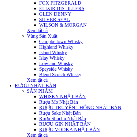
FOX FITZGERALD
ELIXIR DISTILLERS
GLEN DENNY
SILVER SEAL
WILSON & MORGAN
Xem tất cả
Vùng Sản Xuất
Campbeltown Whisky
Highland Whisky
Island Whisky
Islay Whisky
Lowland Whisky
Speyside Whisky
Blend Scotch Whisky
Xem tất cả
RƯỢU NHẬT BẢN
SẢN PHẨM
WHISKY NHẬT BẢN
Rượu Mơ Nhật Bản
RƯỢU TRUYỀN THỐNG NHẬT BẢN
Rượu Sake Nhật Bản
Rượu Shochu Nhật Bản
RƯỢU GIN NHẬT BẢN
RƯỢU VODKA NHẬT BẢN
Xem tất cả