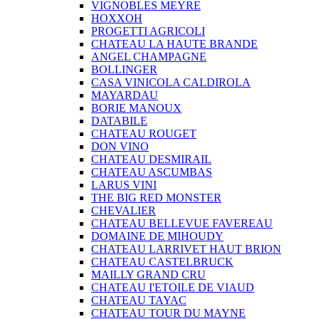
VIGNOBLES MEYRE
HOXXOH
PROGETTI AGRICOLI
CHATEAU LA HAUTE BRANDE
ANGEL CHAMPAGNE
BOLLINGER
CASA VINICOLA CALDIROLA
MAYARDAU
BORIE MANOUX
DATABILE
CHATEAU ROUGET
DON VINO
CHATEAU DESMIRAIL
CHATEAU ASCUMBAS
LARUS VINI
THE BIG RED MONSTER
CHEVALIER
CHATEAU BELLEVUE FAVEREAU
DOMAINE DE MIHOUDY
CHATEAU LARRIVET HAUT BRION
CHATEAU CASTELBRUCK
MAILLY GRAND CRU
CHATEAU I'ETOILE DE VIAUD
CHATEAU TAYAC
CHATEAU TOUR DU MAYNE