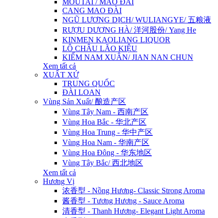
MOUTAI / MAO ĐÀI
CANG MAO ĐÀI
NGŨ LƯƠNG DỊCH/ WULIANGYE/ 五粮液
RƯỢU DƯƠNG HÀ/ 洋河股份/ Yang He
KINMEN KAOLIANG LIQUOR
LÔ CHÂU LÃO KIỆU
KIẾM NAM XUÂN/ JIAN NAN CHUN
Xem tất cả
XUẤT XỨ
TRUNG QUỐC
ĐÀI LOAN
Vùng Sản Xuất/ 酿造产区
Vùng Tây Nam - 西南产区
Vùng Hoa Bắc - 华北产区
Vùng Hoa Trung - 华中产区
Vùng Hoa Nam - 华南产区
Vùng Hoa Đông - 华东地区
Vùng Tây Bắc/ 西北地区
Xem tất cả
Hương Vị
浓香型 - Nồng Hương- Classic Strong Aroma
酱香型 - Tương Hương - Sauce Aroma
清香型 - Thanh Hương- Elegant Light Aroma