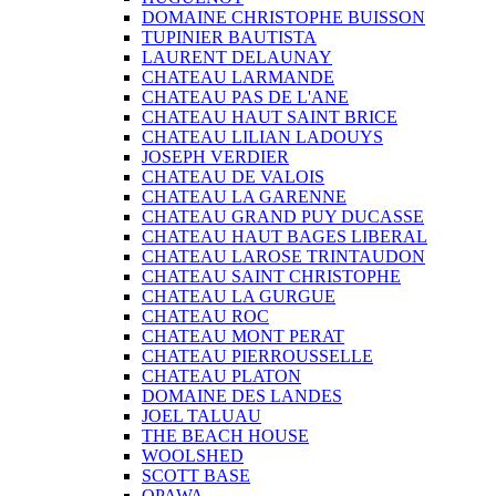
DOMAINE CHRISTOPHE BUISSON
TUPINIER BAUTISTA
LAURENT DELAUNAY
CHATEAU LARMANDE
CHATEAU PAS DE L'ANE
CHATEAU HAUT SAINT BRICE
CHATEAU LILIAN LADOUYS
JOSEPH VERDIER
CHATEAU DE VALOIS
CHATEAU LA GARENNE
CHATEAU GRAND PUY DUCASSE
CHATEAU HAUT BAGES LIBERAL
CHATEAU LAROSE TRINTAUDON
CHATEAU SAINT CHRISTOPHE
CHATEAU LA GURGUE
CHATEAU ROC
CHATEAU MONT PERAT
CHATEAU PIERROUSSELLE
CHATEAU PLATON
DOMAINE DES LANDES
JOEL TALUAU
THE BEACH HOUSE
WOOLSHED
SCOTT BASE
OPAWA