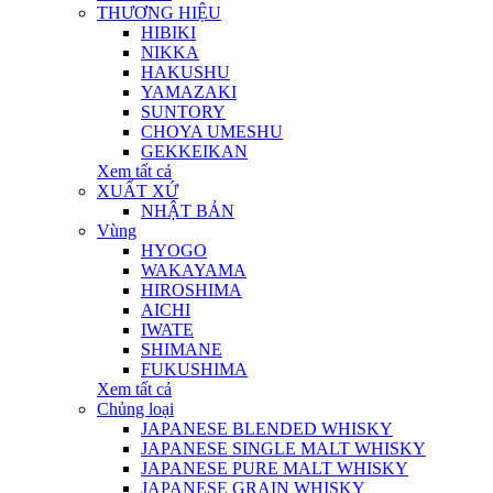
THƯƠNG HIỆU
HIBIKI
NIKKA
HAKUSHU
YAMAZAKI
SUNTORY
CHOYA UMESHU
GEKKEIKAN
Xem tất cả
XUẤT XỨ
NHẬT BẢN
Vùng
HYOGO
WAKAYAMA
HIROSHIMA
AICHI
IWATE
SHIMANE
FUKUSHIMA
Xem tất cả
Chủng loại
JAPANESE BLENDED WHISKY
JAPANESE SINGLE MALT WHISKY
JAPANESE PURE MALT WHISKY
JAPANESE GRAIN WHISKY