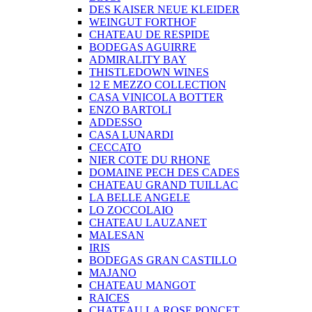
DES KAISER NEUE KLEIDER
WEINGUT FORTHOF
CHATEAU DE RESPIDE
BODEGAS AGUIRRE
ADMIRALITY BAY
THISTLEDOWN WINES
12 E MEZZO COLLECTION
CASA VINICOLA BOTTER
ENZO BARTOLI
ADDESSO
CASA LUNARDI
CECCATO
NIER COTE DU RHONE
DOMAINE PECH DES CADES
CHATEAU GRAND TUILLAC
LA BELLE ANGELE
LO ZOCCOLAIO
CHATEAU LAUZANET
MALESAN
IRIS
BODEGAS GRAN CASTILLO
MAJANO
CHATEAU MANGOT
RAICES
CHATEAU LA ROSE PONCET