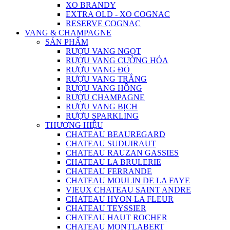
XO BRANDY
EXTRA OLD - XO COGNAC
RESERVE COGNAC
VANG & CHAMPAGNE
SẢN PHẨM
RƯỢU VANG NGỌT
RƯỢU VANG CƯỜNG HÓA
RƯỢU VANG ĐỎ
RƯỢU VANG TRẮNG
RƯỢU VANG HỒNG
RƯỢU CHAMPAGNE
RƯỢU VANG BỊCH
RƯỢU SPARKLING
THƯƠNG HIỆU
CHATEAU BEAUREGARD
CHATEAU SUDUIRAUT
CHATEAU RAUZAN GASSIES
CHATEAU LA BRULERIE
CHATEAU FERRANDE
CHATEAU MOULIN DE LA FAYE
VIEUX CHATEAU SAINT ANDRE
CHATEAU HYON LA FLEUR
CHATEAU TEYSSIER
CHATEAU HAUT ROCHER
CHATEAU MONTLABERT