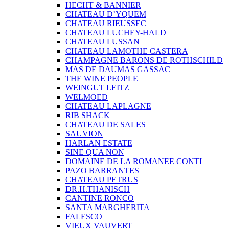
HECHT & BANNIER
CHATEAU D’YQUEM
CHATEAU RIEUSSEC
CHATEAU LUCHEY-HALD
CHATEAU LUSSAN
CHATEAU LAMOTHE CASTERA
CHAMPAGNE BARONS DE ROTHSCHILD
MAS DE DAUMAS GASSAC
THE WINE PEOPLE
WEINGUT LEITZ
WELMOED
CHATEAU LAPLAGNE
RIB SHACK
CHATEAU DE SALES
SAUVION
HARLAN ESTATE
SINE QUA NON
DOMAINE DE LA ROMANEE CONTI
PAZO BARRANTES
CHATEAU PETRUS
DR.H.THANISCH
CANTINE RONCO
SANTA MARGHERITA
FALESCO
VIEUX VAUVERT