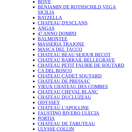
BOVE
BENJAMIN DE ROTHSCHILD VEGA
SICILIA
BATZELLA
CHATEAU D'ESCLANS
ANGAS
47 ANNO DOMINI
BALMONTEE
MASSERIA TRAJONE
MASCA DEL TACCO
CHATEAU BEAU SEJOUR BECOT
CHATEAU BARRAIL BELLEGRAVE
CHATEAU PETIT FAURIE DE SOUTARD
CA DEL BOSCO
CHATEAU CADET SOUTARD
CHATEAU DE PRESSAC
VIEUX CHATEAU DES COMBES
CHATEAU CHEVAL BLANC
CHATEAU DUCLUZEAU
ODYSSEY
CHATEAU L'APOLLINE
FAUSTINO RIVERO ULECIA
PORTIA
CHATEAU DE TABUTEAU
ULYSSE COLLIN