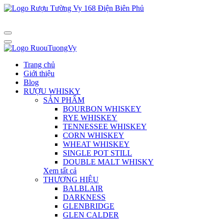
Trang chủ
Giới thiệu
Blog
RƯỢU WHISKY
SẢN PHẨM
BOURBON WHISKEY
RYE WHISKEY
TENNESSEE WHISKEY
CORN WHISKEY
WHEAT WHISKEY
SINGLE POT STILL
DOUBLE MALT WHISKY
Xem tất cả
THƯƠNG HIỆU
BALBLAIR
DARKNESS
GLENBRIDGE
GLEN CALDER