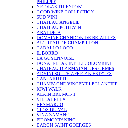
PHILIPPE
NICOLAS THIENPONT
GOOD WINE COLLECTION
SUD VINI
CHATEAU ANGELIE
CHATEAU POITEVIN
ARALDICA
DOMAINE CHANDON DE BRIAILLES
AUTREAU DE CHAMPILLON
CABALLO LOCO
IL BORRO
LA GUYENNOISE
DONATELLA CINELLI COLOMBINI
CHATEAU D’ARMAJAN DES ORMES
ADVINI SOUTH AFRICAN ESTATES
CANTARUTTI
CHAMPAGNE VINCENT LEGLANTIER
KIWI WALK
ALAIN BRUMONT
VILLABELLA
BENMARCO
CLOS DU VAL
VINA ZAMANO
FICOMONTANINO
BARON SAINT GOERGES