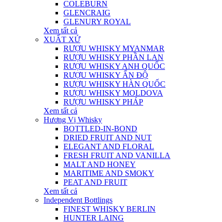
COLEBURN
GLENCRAIG
GLENURY ROYAL
Xem tất cả
XUẤT XỨ
RƯỢU WHISKY MYANMAR
RƯỢU WHISKY PHẦN LAN
RƯỢU WHISKY ANH QUỐC
RƯỢU WHISKY ẤN ĐỘ
RƯỢU WHISKY HÀN QUỐC
RƯỢU WHISKY MOLDOVA
RƯỢU WHISKY PHÁP
Xem tất cả
Hương Vị Whisky
BOTTLED-IN-BOND
DRIED FRUIT AND NUT
ELEGANT AND FLORAL
FRESH FRUIT AND VANILLA
MALT AND HONEY
MARITIME AND SMOKY
PEAT AND FRUIT
Xem tất cả
Independent Bottlings
FINEST WHISKY BERLIN
HUNTER LAING