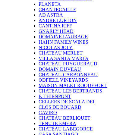
PLANETA
CHANTECAILLE
AD ASTRA
ANDRE LURTON
CANTINA RIFF
GNARLY HEAD
DOMAINE L'AURAGE
HAHN FAMILY WINES
NICOLAS JOLY
CHATEAU MERLET
VILLA SANTA MARTA
CHATEAU PUYGUERAUD
DOMAIN DUVEAU
CHATEAU CARBONNEAU
ODFIELL VINEYARDS
MAISON MALET ROQUEFORT
CHATEAU LES BERTRANDS
F. THIENPONT
CELLERS DE SCALA DEI
CLOS DE BOUARD
CAVIRO
CHATEAU BERLIQUET
TENUTE EMERA
CHATEAU LABEGORCE
CASA SANTIAGO