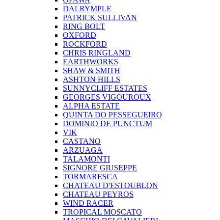
DALRYMPLE
PATRICK SULLIVAN
RING BOLT
OXFORD
ROCKFORD
CHRIS RINGLAND
EARTHWORKS
SHAW & SMITH
ASHTON HILLS
SUNNYCLIFF ESTATES
GEORGES VIGOUROUX
ALPHA ESTATE
QUINTA DO PESSEGUEIRO
DOMINIO DE PUNCTUM
VIK
CASTANO
ARZUAGA
TALAMONTI
SIGNORE GIUSEPPE
TORMARESCA
CHATEAU D'ESTOUBLON
CHATEAU PEYROS
WIND RACER
TROPICAL MOSCATO