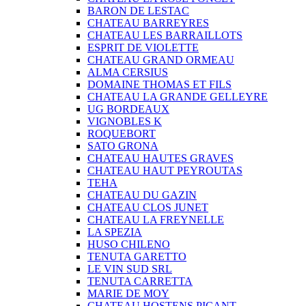
BARON DE LESTAC
CHATEAU BARREYRES
CHATEAU LES BARRAILLOTS
ESPRIT DE VIOLETTE
CHATEAU GRAND ORMEAU
ALMA CERSIUS
DOMAINE THOMAS ET FILS
CHATEAU LA GRANDE GELLEYRE
UG BORDEAUX
VIGNOBLES K
ROQUEBORT
SATO GRONA
CHATEAU HAUTES GRAVES
CHATEAU HAUT PEYROUTAS
TEHA
CHATEAU DU GAZIN
CHATEAU CLOS JUNET
CHATEAU LA FREYNELLE
LA SPEZIA
HUSO CHILENO
TENUTA GARETTO
LE VIN SUD SRL
TENUTA CARRETTA
MARIE DE MOY
CHATEAU HOSTENS PICANT