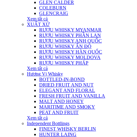
GLEN CALDER
COLEBURN
GLENCRAIG
Xem tất cả
XUẤT XỨ
RƯỢU WHISKY MYANMAR
RƯỢU WHISKY PHẦN LAN
RƯỢU WHISKY ANH QUỐC
RƯỢU WHISKY ẤN ĐỘ
RƯỢU WHISKY HÀN QUỐC
RƯỢU WHISKY MOLDOVA
RƯỢU WHISKY PHÁP
Xem tất cả
Hương Vị Whisky
BOTTLED-IN-BOND
DRIED FRUIT AND NUT
ELEGANT AND FLORAL
FRESH FRUIT AND VANILLA
MALT AND HONEY
MARITIME AND SMOKY
PEAT AND FRUIT
Xem tất cả
Independent Bottlings
FINEST WHISKY BERLIN
HUNTER LAING