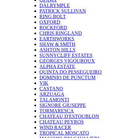
DALRYMPLE
PATRICK SULLIVAN
RING BOLT
OXFORD
ROCKFORD
CHRIS RINGLAND
EARTHWORKS
SHAW & SMITH
ASHTON HILLS
SUNNYCLIFF ESTATES
GEORGES VIGOUROUX
ALPHA ESTATE
QUINTA DO PESSEGUEIRO
DOMINIO DE PUNCTUM
VIK
CASTANO
ARZUAGA
TALAMONTI
SIGNORE GIUSEPPE
TORMARESCA
CHATEAU D'ESTOUBLON
CHATEAU PEYROS
WIND RACER
TROPICAL MOSCATO