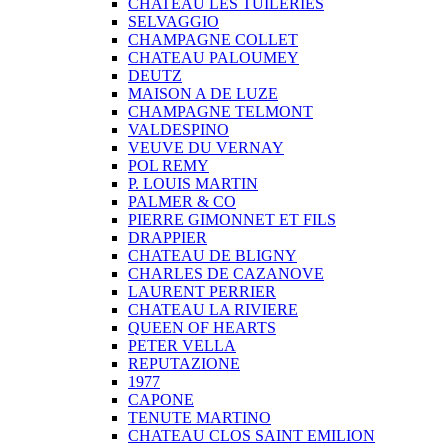
CHATEAU LES TUILERIES
SELVAGGIO
CHAMPAGNE COLLET
CHATEAU PALOUMEY
DEUTZ
MAISON A DE LUZE
CHAMPAGNE TELMONT
VALDESPINO
VEUVE DU VERNAY
POL REMY
P. LOUIS MARTIN
PALMER & CO
PIERRE GIMONNET ET FILS
DRAPPIER
CHATEAU DE BLIGNY
CHARLES DE CAZANOVE
LAURENT PERRIER
CHATEAU LA RIVIERE
QUEEN OF HEARTS
PETER VELLA
REPUTAZIONE
1977
CAPONE
TENUTE MARTINO
CHATEAU CLOS SAINT EMILION