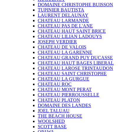
DOMAINE CHRISTOPHE BUISSON
TUPINIER BAUTISTA
LAURENT DELAUNAY
CHATEAU LARMANDE
CHATEAU PAS DE L'ANE
CHATEAU HAUT SAINT BRICE
CHATEAU LILIAN LADOUYS
JOSEPH VERDIER
CHATEAU DE VALOIS
CHATEAU LA GARENNE
CHATEAU GRAND PUY DUCASSE
CHATEAU HAUT BAGES LIBERAL
CHATEAU LAROSE TRINTAUDON
CHATEAU SAINT CHRISTOPHE
CHATEAU LA GURGUE
CHATEAU ROC
CHATEAU MONT PERAT
CHATEAU PIERROUSSELLE
CHATEAU PLATON
DOMAINE DES LANDES
JOEL TALUAU
THE BEACH HOUSE
WOOLSHED
SCOTT BASE
OPAWA