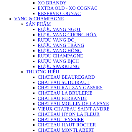
XO BRANDY
EXTRA OLD - XO COGNAC
RESERVE COGNAC
VANG & CHAMPAGNE
SẢN PHẨM
RƯỢU VANG NGỌT
RƯỢU VANG CƯỜNG HÓA
RƯỢU VANG ĐỎ
RƯỢU VANG TRẮNG
RƯỢU VANG HỒNG
RƯỢU CHAMPAGNE
RƯỢU VANG BỊCH
RƯỢU SPARKLING
THƯƠNG HIỆU
CHATEAU BEAUREGARD
CHATEAU SUDUIRAUT
CHATEAU RAUZAN GASSIES
CHATEAU LA BRULERIE
CHATEAU FERRANDE
CHATEAU MOULIN DE LA FAYE
VIEUX CHATEAU SAINT ANDRE
CHATEAU HYON LA FLEUR
CHATEAU TEYSSIER
CHATEAU HAUT ROCHER
CHATEAU MONTLABERT