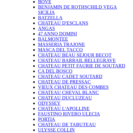
BOVE
BENJAMIN DE ROTHSCHILD VEGA
SICILIA
BATZELLA
CHATEAU D'ESCLANS
ANGAS
47 ANNO DOMINI
BALMONTEE
MASSERIA TRAJONE
MASCA DEL TACCO
CHATEAU BEAU SEJOUR BECOT
CHATEAU BARRAIL BELLEGRAVE
CHATEAU PETIT FAURIE DE SOUTARD
CA DEL BOSCO
CHATEAU CADET SOUTARD
CHATEAU DE PRESSAC
VIEUX CHATEAU DES COMBES
CHATEAU CHEVAL BLANC
CHATEAU DUCLUZEAU
ODYSSEY
CHATEAU L'APOLLINE
FAUSTINO RIVERO ULECIA
PORTIA
CHATEAU DE TABUTEAU
ULYSSE COLLIN