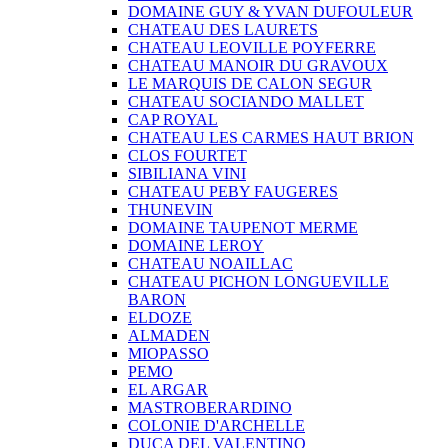
DOMAINE GUY & YVAN DUFOULEUR
CHATEAU DES LAURETS
CHATEAU LEOVILLE POYFERRE
CHATEAU MANOIR DU GRAVOUX
LE MARQUIS DE CALON SEGUR
CHATEAU SOCIANDO MALLET
CAP ROYAL
CHATEAU LES CARMES HAUT BRION
CLOS FOURTET
SIBILIANA VINI
CHATEAU PEBY FAUGERES
THUNEVIN
DOMAINE TAUPENOT MERME
DOMAINE LEROY
CHATEAU NOAILLAC
CHATEAU PICHON LONGUEVILLE
BARON
ELDOZE
ALMADEN
MIOPASSO
PEMO
EL ARGAR
MASTROBERARDINO
COLONIE D'ARCHELLE
DUCA DEL VALENTINO