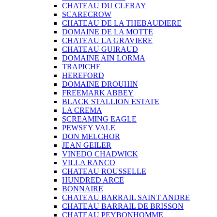
CHATEAU DU CLERAY
SCARECROW
CHATEAU DE LA THEBAUDIERE
DOMAINE DE LA MOTTE
CHATEAU LA GRAVIERE
CHATEAU GUIRAUD
DOMAINE AIN LORMA
TRAPICHE
HEREFORD
DOMAINE DROUHIN
FREEMARK ABBEY
BLACK STALLION ESTATE
LA CREMA
SCREAMING EAGLE
PEWSEY VALE
DON MELCHOR
JEAN GEILER
VINEDO CHADWICK
VILLA RANCO
CHATEAU ROUSSELLE
HUNDRED ARCE
BONNAIRE
CHATEAU BARRAIL SAINT ANDRE
CHATEAU BARRAIL DE BRISSON
CHATEAU PEYBONHOMME