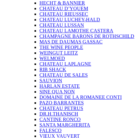
HECHT & BANNIER
CHATEAU D’YQUEM
CHATEAU RIEUSSEC
CHATEAU LUCHEY-HALD
CHATEAU LUSSAN
CHATEAU LAMOTHE CASTERA
CHAMPAGNE BARONS DE ROTHSCHILD
MAS DE DAUMAS GASSAC
THE WINE PEOPLE
WEINGUT LEITZ
WELMOED
CHATEAU LAPLAGNE
RIB SHACK
CHATEAU DE SALES
SAUVION
HARLAN ESTATE
SINE QUA NON
DOMAINE DE LA ROMANEE CONTI
PAZO BARRANTES
CHATEAU PETRUS
DR.H.THANISCH
CANTINE RONCO
SANTA MARGHERITA
FALESCO
VIEUX VAUVERT