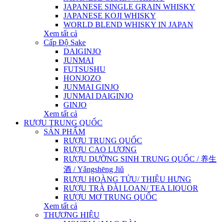
JAPANESE SINGLE GRAIN WHISKY
JAPANESE KOJI WHISKY
WORLD BLEND WHISKY IN JAPAN
Xem tất cả
Cấp Độ Sake
DAIGINJO
JUNMAI
FUTSUSHU
HONJOZO
JUNMAI GINJO
JUNMAI DAIGINJO
GINJO
Xem tất cả
RƯỢU TRUNG QUỐC
SẢN PHẨM
RƯỢU TRUNG QUỐC
RƯỢU CAO LƯƠNG
RƯỢU DƯỠNG SINH TRUNG QUỐC / 养生
酒 / Yǎngshēng Jiǔ
RƯỢU HOÀNG TỬU/ THIỆU HƯNG
RƯỢU TRÀ ĐÀI LOAN/ TEA LIQUOR
RƯỢU MƠ TRUNG QUỐC
Xem tất cả
THƯƠNG HIỆU