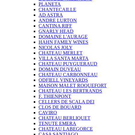
PLANETA
CHANTECAILLE
AD ASTRA
ANDRE LURTON
CANTINA RIFF
GNARLY HEAD
DOMAINE L'AURAGE
HAHN FAMILY WINES
NICOLAS JOLY
CHATEAU MERLET
VILLA SANTA MARTA
CHATEAU PUYGUERAUD
DOMAIN DUVEAU
CHATEAU CARBONNEAU
ODFIELL VINEYARDS
MAISON MALET ROQUEFORT
CHATEAU LES BERTRANDS
F. THIENPONT
CELLERS DE SCALA DEI
CLOS DE BOUARD
CAVIRO
CHATEAU BERLIQUET
TENUTE EMERA
CHATEAU LABEGORCE
CASA SANTIAGO