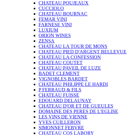
CHATEAU POUJEAUX
CUCCIOLO
CHATEAU BOURNAC
FEMAR VINI
FARNESE VINI
LUXIUM
ORION WINES
ZENSA
CHATEAU LA TOUR DE MONS
CHATEAU PIED D'ARGENT BELLEVUE
CHATEAU LA CONFESSION
CHATEAU COUTET
CHATEAU PAVEIL DE LUZE
BADET CLEMENT
VIGNOBLES BARDET
CHATEAU PHILIPPE LE HARDI
P FERRAUD & FILS
CHATEAU FUISSE
EDOUARD DELAUNAY
CHATEAU D'OR ET DE GUEULES
DOMAINE DES PERES DE L'EGLISE
LES VINS DE VIENNE
YVES CUILLERON
SIMONNET FEBVRE
CHATEAU COS LABORY