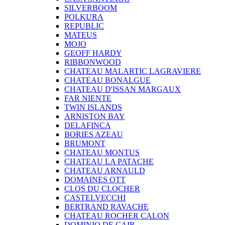
SILVERBOOM
POLKURA
REPUBLIC
MATEUS
MOJO
GEOFF HARDY
RIBBONWOOD
CHATEAU MALARTIC LAGRAVIERE
CHATEAU BONALGUE
CHATEAU D'ISSAN MARGAUX
FAR NIENTE
TWIN ISLANDS
ARNISTON BAY
DELAFINCA
BORIES AZEAU
BRUMONT
CHATEAU MONTUS
CHATEAU LA PATACHE
CHATEAU ARNAULD
DOMAINES OTT
CLOS DU CLOCHER
CASTELVECCHI
BERTRAND RAVACHE
CHATEAU ROCHER CALON
DOMINIO DE CAIR