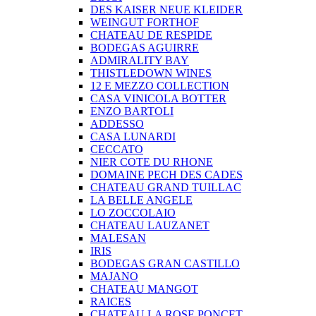
DES KAISER NEUE KLEIDER
WEINGUT FORTHOF
CHATEAU DE RESPIDE
BODEGAS AGUIRRE
ADMIRALITY BAY
THISTLEDOWN WINES
12 E MEZZO COLLECTION
CASA VINICOLA BOTTER
ENZO BARTOLI
ADDESSO
CASA LUNARDI
CECCATO
NIER COTE DU RHONE
DOMAINE PECH DES CADES
CHATEAU GRAND TUILLAC
LA BELLE ANGELE
LO ZOCCOLAIO
CHATEAU LAUZANET
MALESAN
IRIS
BODEGAS GRAN CASTILLO
MAJANO
CHATEAU MANGOT
RAICES
CHATEAU LA ROSE PONCET