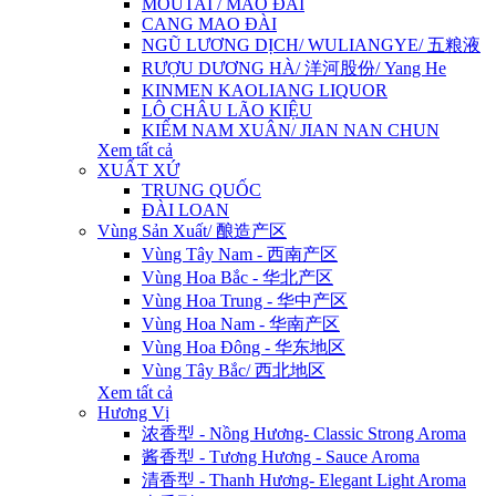
MOUTAI / MAO ĐÀI
CANG MAO ĐÀI
NGŨ LƯƠNG DỊCH/ WULIANGYE/ 五粮液
RƯỢU DƯƠNG HÀ/ 洋河股份/ Yang He
KINMEN KAOLIANG LIQUOR
LÔ CHÂU LÃO KIỆU
KIẾM NAM XUÂN/ JIAN NAN CHUN
Xem tất cả
XUẤT XỨ
TRUNG QUỐC
ĐÀI LOAN
Vùng Sản Xuất/ 酿造产区
Vùng Tây Nam - 西南产区
Vùng Hoa Bắc - 华北产区
Vùng Hoa Trung - 华中产区
Vùng Hoa Nam - 华南产区
Vùng Hoa Đông - 华东地区
Vùng Tây Bắc/ 西北地区
Xem tất cả
Hương Vị
浓香型 - Nồng Hương- Classic Strong Aroma
酱香型 - Tương Hương - Sauce Aroma
清香型 - Thanh Hương- Elegant Light Aroma