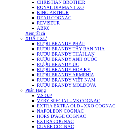
CHRISTIAN BROTHER
ROYAL DIAMANT XO
KING ARTHUR
DEAU COGNAC
REVISEUR
ABK6
Xem tất cả
XUẤT XỨ
RƯỢU BRANDY PHÁP
RƯỢU BRANDY TÂY BAN NHA
RƯỢU BRANDY THÁI LAN
RƯỢU BRANDY ANH QUỐC
RƯỢU BRANDY ÚC
RƯỢU BRANDY HOA KỲ
RƯỢU BRANDY ARMENIA
RƯỢU BRANDY VIỆT NAM
RƯỢU BRANDY MOLDOVA
Phân Hạng
V.S.O.P
VERY SPECIAL - VS COGNAC
EXTRA EXTRA OLD - XXO COGNAC
NAPOLEON COGNAC
HORS D'AGE COGNAC
EXTRA COGNAC
CUVÉE COGNAC