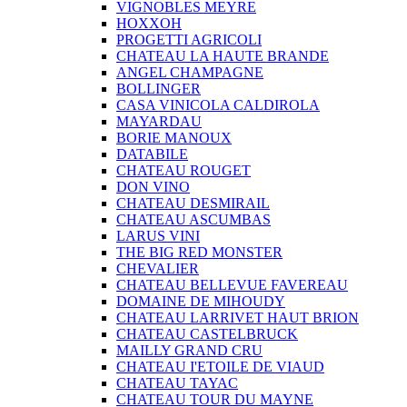
VIGNOBLES MEYRE
HOXXOH
PROGETTI AGRICOLI
CHATEAU LA HAUTE BRANDE
ANGEL CHAMPAGNE
BOLLINGER
CASA VINICOLA CALDIROLA
MAYARDAU
BORIE MANOUX
DATABILE
CHATEAU ROUGET
DON VINO
CHATEAU DESMIRAIL
CHATEAU ASCUMBAS
LARUS VINI
THE BIG RED MONSTER
CHEVALIER
CHATEAU BELLEVUE FAVEREAU
DOMAINE DE MIHOUDY
CHATEAU LARRIVET HAUT BRION
CHATEAU CASTELBRUCK
MAILLY GRAND CRU
CHATEAU I'ETOILE DE VIAUD
CHATEAU TAYAC
CHATEAU TOUR DU MAYNE