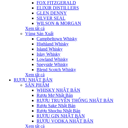
FOX FITZGERALD
ELIXIR DISTILLERS
GLEN DENNY
SILVER SEAL
WILSON & MORGAN
Xem tất cả
Vùng Sản Xuất
Campbeltown Whisky
Highland Whisky
Island Whisky
Islay Whisky
Lowland Whisky
Speyside Whisky
Blend Scotch Whisky
Xem tất cả
RƯỢU NHẬT BẢN
SẢN PHẨM
WHISKY NHẬT BẢN
Rượu Mơ Nhật Bản
RƯỢU TRUYỀN THỐNG NHẬT BẢN
Rượu Sake Nhật Bản
Rượu Shochu Nhật Bản
RƯỢU GIN NHẬT BẢN
RƯỢU VODKA NHẬT BẢN
Xem tất cả