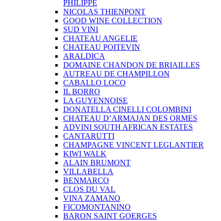
PHILIPPE
NICOLAS THIENPONT
GOOD WINE COLLECTION
SUD VINI
CHATEAU ANGELIE
CHATEAU POITEVIN
ARALDICA
DOMAINE CHANDON DE BRIAILLES
AUTREAU DE CHAMPILLON
CABALLO LOCO
IL BORRO
LA GUYENNOISE
DONATELLA CINELLI COLOMBINI
CHATEAU D’ARMAJAN DES ORMES
ADVINI SOUTH AFRICAN ESTATES
CANTARUTTI
CHAMPAGNE VINCENT LEGLANTIER
KIWI WALK
ALAIN BRUMONT
VILLABELLA
BENMARCO
CLOS DU VAL
VINA ZAMANO
FICOMONTANINO
BARON SAINT GOERGES