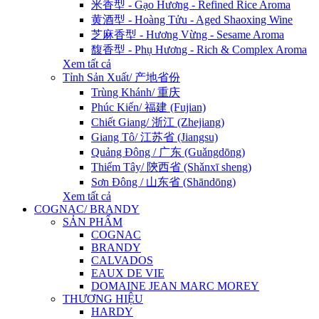
米香型 - Gạo Hương - Refined Rice Aroma
黄酒型 - Hoàng Tửu - Aged Shaoxing Wine
芝麻香型 - Hương Vừng - Sesame Aroma
馥香型 - Phụ Hương - Rich & Complex Aroma
Xem tất cả
Tỉnh Sản Xuất/ 产地省份
Trùng Khánh/ 重庆
Phúc Kiến/ 福建 (Fujian)
Chiết Giang/ 浙江 (Zhejiang)
Giang Tô/ 江苏省 (Jiangsu)
Quảng Đông / 广东 (Guǎngdōng)
Thiểm Tây/ 陝西省 (Shǎnxī sheng)
Sơn Đông / 山东省 (Shāndōng)
Xem tất cả
COGNAC/ BRANDY
SẢN PHẨM
COGNAC
BRANDY
CALVADOS
EAUX DE VIE
DOMAINE JEAN MARC MOREY
THƯƠNG HIỆU
HARDY