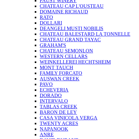
FAUST WINERY
CHATEAU CAP L'OUSTEAU
DOMAINE RICHAUD
RATO
DOLLARI
DEANGELI MUSTI NOBILIS
CHATEAU BALESTARD LA TONNELLE
CHATEAU GRAND TAYAC
GRAHAM'S
CHATEAU SEMONLON
WESTERN CELLARS
WEINKELLEREI HECHTSHEIM
MONT TAUCH
FAMILY FORCATO
AUSWAN CREEK
PAVO
ECHEVERIA
DORADO
INTERVALO
TABLAS CREEK
BARON DE LEY
CASA VINICOLA VERGA
TWENTY ACRES
NAPANOOK
ANRE