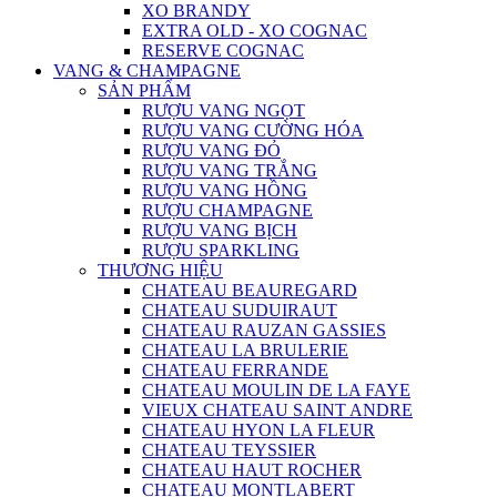
XO BRANDY
EXTRA OLD - XO COGNAC
RESERVE COGNAC
VANG & CHAMPAGNE
SẢN PHẨM
RƯỢU VANG NGỌT
RƯỢU VANG CƯỜNG HÓA
RƯỢU VANG ĐỎ
RƯỢU VANG TRẮNG
RƯỢU VANG HỒNG
RƯỢU CHAMPAGNE
RƯỢU VANG BỊCH
RƯỢU SPARKLING
THƯƠNG HIỆU
CHATEAU BEAUREGARD
CHATEAU SUDUIRAUT
CHATEAU RAUZAN GASSIES
CHATEAU LA BRULERIE
CHATEAU FERRANDE
CHATEAU MOULIN DE LA FAYE
VIEUX CHATEAU SAINT ANDRE
CHATEAU HYON LA FLEUR
CHATEAU TEYSSIER
CHATEAU HAUT ROCHER
CHATEAU MONTLABERT