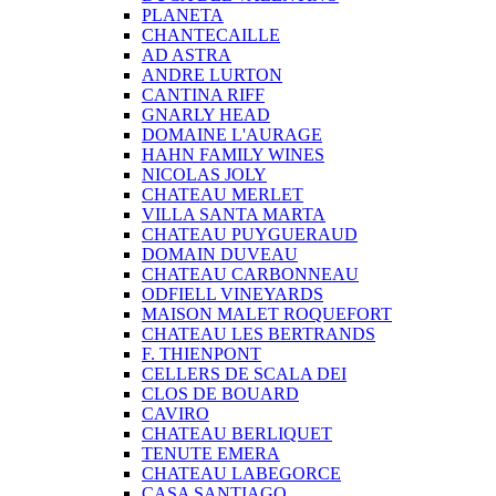
PLANETA
CHANTECAILLE
AD ASTRA
ANDRE LURTON
CANTINA RIFF
GNARLY HEAD
DOMAINE L'AURAGE
HAHN FAMILY WINES
NICOLAS JOLY
CHATEAU MERLET
VILLA SANTA MARTA
CHATEAU PUYGUERAUD
DOMAIN DUVEAU
CHATEAU CARBONNEAU
ODFIELL VINEYARDS
MAISON MALET ROQUEFORT
CHATEAU LES BERTRANDS
F. THIENPONT
CELLERS DE SCALA DEI
CLOS DE BOUARD
CAVIRO
CHATEAU BERLIQUET
TENUTE EMERA
CHATEAU LABEGORCE
CASA SANTIAGO