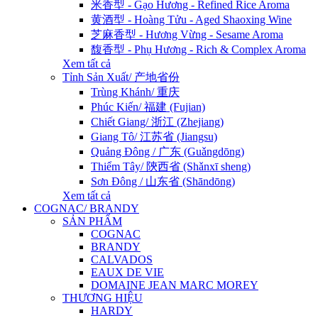
米香型 - Gạo Hương - Refined Rice Aroma
黄酒型 - Hoàng Tửu - Aged Shaoxing Wine
芝麻香型 - Hương Vừng - Sesame Aroma
馥香型 - Phụ Hương - Rich & Complex Aroma
Xem tất cả
Tỉnh Sản Xuất/ 产地省份
Trùng Khánh/ 重庆
Phúc Kiến/ 福建 (Fujian)
Chiết Giang/ 浙江 (Zhejiang)
Giang Tô/ 江苏省 (Jiangsu)
Quảng Đông / 广东 (Guǎngdōng)
Thiểm Tây/ 陝西省 (Shǎnxī sheng)
Sơn Đông / 山东省 (Shāndōng)
Xem tất cả
COGNAC/ BRANDY
SẢN PHẨM
COGNAC
BRANDY
CALVADOS
EAUX DE VIE
DOMAINE JEAN MARC MOREY
THƯƠNG HIỆU
HARDY