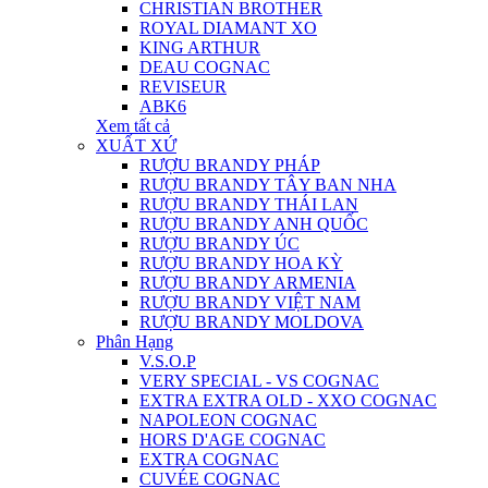
CHRISTIAN BROTHER
ROYAL DIAMANT XO
KING ARTHUR
DEAU COGNAC
REVISEUR
ABK6
Xem tất cả
XUẤT XỨ
RƯỢU BRANDY PHÁP
RƯỢU BRANDY TÂY BAN NHA
RƯỢU BRANDY THÁI LAN
RƯỢU BRANDY ANH QUỐC
RƯỢU BRANDY ÚC
RƯỢU BRANDY HOA KỲ
RƯỢU BRANDY ARMENIA
RƯỢU BRANDY VIỆT NAM
RƯỢU BRANDY MOLDOVA
Phân Hạng
V.S.O.P
VERY SPECIAL - VS COGNAC
EXTRA EXTRA OLD - XXO COGNAC
NAPOLEON COGNAC
HORS D'AGE COGNAC
EXTRA COGNAC
CUVÉE COGNAC