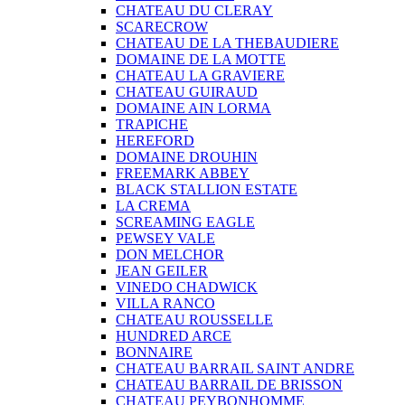
CHATEAU DU CLERAY
SCARECROW
CHATEAU DE LA THEBAUDIERE
DOMAINE DE LA MOTTE
CHATEAU LA GRAVIERE
CHATEAU GUIRAUD
DOMAINE AIN LORMA
TRAPICHE
HEREFORD
DOMAINE DROUHIN
FREEMARK ABBEY
BLACK STALLION ESTATE
LA CREMA
SCREAMING EAGLE
PEWSEY VALE
DON MELCHOR
JEAN GEILER
VINEDO CHADWICK
VILLA RANCO
CHATEAU ROUSSELLE
HUNDRED ARCE
BONNAIRE
CHATEAU BARRAIL SAINT ANDRE
CHATEAU BARRAIL DE BRISSON
CHATEAU PEYBONHOMME