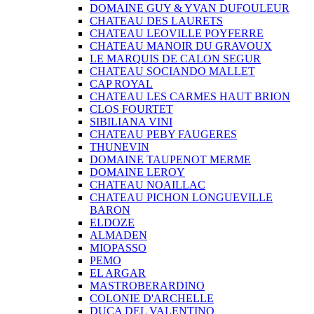
DOMAINE GUY & YVAN DUFOULEUR
CHATEAU DES LAURETS
CHATEAU LEOVILLE POYFERRE
CHATEAU MANOIR DU GRAVOUX
LE MARQUIS DE CALON SEGUR
CHATEAU SOCIANDO MALLET
CAP ROYAL
CHATEAU LES CARMES HAUT BRION
CLOS FOURTET
SIBILIANA VINI
CHATEAU PEBY FAUGERES
THUNEVIN
DOMAINE TAUPENOT MERME
DOMAINE LEROY
CHATEAU NOAILLAC
CHATEAU PICHON LONGUEVILLE
BARON
ELDOZE
ALMADEN
MIOPASSO
PEMO
EL ARGAR
MASTROBERARDINO
COLONIE D'ARCHELLE
DUCA DEL VALENTINO