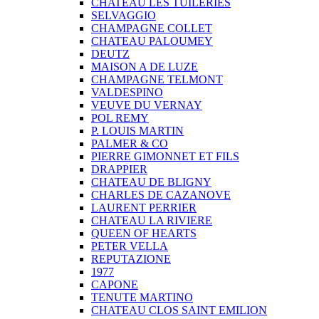
CHATEAU LES TUILERIES
SELVAGGIO
CHAMPAGNE COLLET
CHATEAU PALOUMEY
DEUTZ
MAISON A DE LUZE
CHAMPAGNE TELMONT
VALDESPINO
VEUVE DU VERNAY
POL REMY
P. LOUIS MARTIN
PALMER & CO
PIERRE GIMONNET ET FILS
DRAPPIER
CHATEAU DE BLIGNY
CHARLES DE CAZANOVE
LAURENT PERRIER
CHATEAU LA RIVIERE
QUEEN OF HEARTS
PETER VELLA
REPUTAZIONE
1977
CAPONE
TENUTE MARTINO
CHATEAU CLOS SAINT EMILION