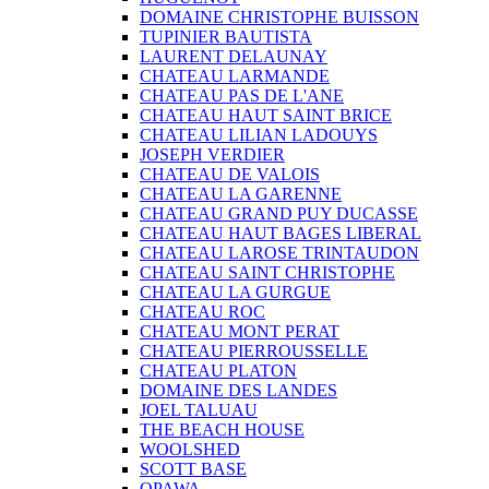
DOMAINE CHRISTOPHE BUISSON
TUPINIER BAUTISTA
LAURENT DELAUNAY
CHATEAU LARMANDE
CHATEAU PAS DE L'ANE
CHATEAU HAUT SAINT BRICE
CHATEAU LILIAN LADOUYS
JOSEPH VERDIER
CHATEAU DE VALOIS
CHATEAU LA GARENNE
CHATEAU GRAND PUY DUCASSE
CHATEAU HAUT BAGES LIBERAL
CHATEAU LAROSE TRINTAUDON
CHATEAU SAINT CHRISTOPHE
CHATEAU LA GURGUE
CHATEAU ROC
CHATEAU MONT PERAT
CHATEAU PIERROUSSELLE
CHATEAU PLATON
DOMAINE DES LANDES
JOEL TALUAU
THE BEACH HOUSE
WOOLSHED
SCOTT BASE
OPAWA