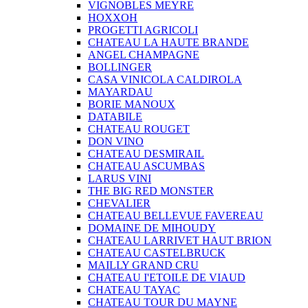
VIGNOBLES MEYRE
HOXXOH
PROGETTI AGRICOLI
CHATEAU LA HAUTE BRANDE
ANGEL CHAMPAGNE
BOLLINGER
CASA VINICOLA CALDIROLA
MAYARDAU
BORIE MANOUX
DATABILE
CHATEAU ROUGET
DON VINO
CHATEAU DESMIRAIL
CHATEAU ASCUMBAS
LARUS VINI
THE BIG RED MONSTER
CHEVALIER
CHATEAU BELLEVUE FAVEREAU
DOMAINE DE MIHOUDY
CHATEAU LARRIVET HAUT BRION
CHATEAU CASTELBRUCK
MAILLY GRAND CRU
CHATEAU I'ETOILE DE VIAUD
CHATEAU TAYAC
CHATEAU TOUR DU MAYNE