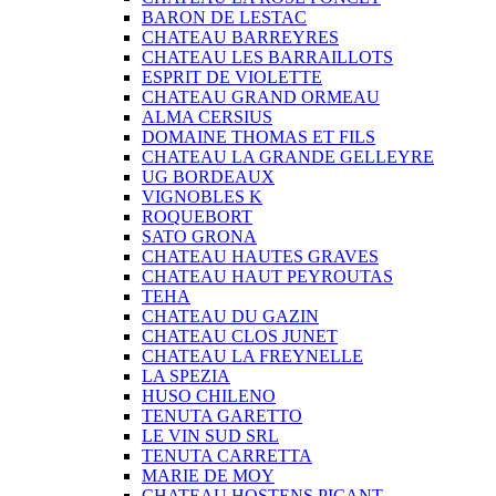
BARON DE LESTAC
CHATEAU BARREYRES
CHATEAU LES BARRAILLOTS
ESPRIT DE VIOLETTE
CHATEAU GRAND ORMEAU
ALMA CERSIUS
DOMAINE THOMAS ET FILS
CHATEAU LA GRANDE GELLEYRE
UG BORDEAUX
VIGNOBLES K
ROQUEBORT
SATO GRONA
CHATEAU HAUTES GRAVES
CHATEAU HAUT PEYROUTAS
TEHA
CHATEAU DU GAZIN
CHATEAU CLOS JUNET
CHATEAU LA FREYNELLE
LA SPEZIA
HUSO CHILENO
TENUTA GARETTO
LE VIN SUD SRL
TENUTA CARRETTA
MARIE DE MOY
CHATEAU HOSTENS PICANT