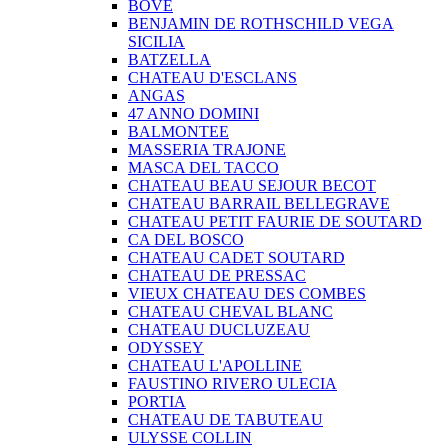
BOVE
BENJAMIN DE ROTHSCHILD VEGA
SICILIA
BATZELLA
CHATEAU D'ESCLANS
ANGAS
47 ANNO DOMINI
BALMONTEE
MASSERIA TRAJONE
MASCA DEL TACCO
CHATEAU BEAU SEJOUR BECOT
CHATEAU BARRAIL BELLEGRAVE
CHATEAU PETIT FAURIE DE SOUTARD
CA DEL BOSCO
CHATEAU CADET SOUTARD
CHATEAU DE PRESSAC
VIEUX CHATEAU DES COMBES
CHATEAU CHEVAL BLANC
CHATEAU DUCLUZEAU
ODYSSEY
CHATEAU L'APOLLINE
FAUSTINO RIVERO ULECIA
PORTIA
CHATEAU DE TABUTEAU
ULYSSE COLLIN