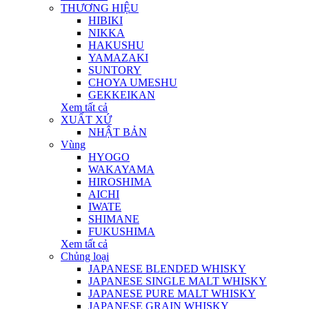
THƯƠNG HIỆU
HIBIKI
NIKKA
HAKUSHU
YAMAZAKI
SUNTORY
CHOYA UMESHU
GEKKEIKAN
Xem tất cả
XUẤT XỨ
NHẬT BẢN
Vùng
HYOGO
WAKAYAMA
HIROSHIMA
AICHI
IWATE
SHIMANE
FUKUSHIMA
Xem tất cả
Chủng loại
JAPANESE BLENDED WHISKY
JAPANESE SINGLE MALT WHISKY
JAPANESE PURE MALT WHISKY
JAPANESE GRAIN WHISKY