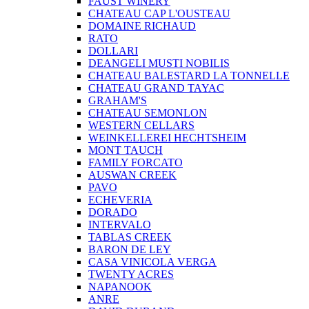
FAUST WINERY
CHATEAU CAP L'OUSTEAU
DOMAINE RICHAUD
RATO
DOLLARI
DEANGELI MUSTI NOBILIS
CHATEAU BALESTARD LA TONNELLE
CHATEAU GRAND TAYAC
GRAHAM'S
CHATEAU SEMONLON
WESTERN CELLARS
WEINKELLEREI HECHTSHEIM
MONT TAUCH
FAMILY FORCATO
AUSWAN CREEK
PAVO
ECHEVERIA
DORADO
INTERVALO
TABLAS CREEK
BARON DE LEY
CASA VINICOLA VERGA
TWENTY ACRES
NAPANOOK
ANRE