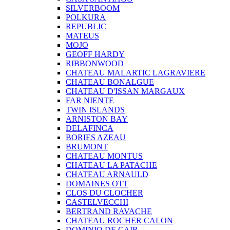
SILVERBOOM
POLKURA
REPUBLIC
MATEUS
MOJO
GEOFF HARDY
RIBBONWOOD
CHATEAU MALARTIC LAGRAVIERE
CHATEAU BONALGUE
CHATEAU D'ISSAN MARGAUX
FAR NIENTE
TWIN ISLANDS
ARNISTON BAY
DELAFINCA
BORIES AZEAU
BRUMONT
CHATEAU MONTUS
CHATEAU LA PATACHE
CHATEAU ARNAULD
DOMAINES OTT
CLOS DU CLOCHER
CASTELVECCHI
BERTRAND RAVACHE
CHATEAU ROCHER CALON
DOMINIO DE CAIR