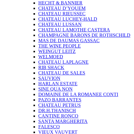
HECHT & BANNIER
CHATEAU D’YQUEM
CHATEAU RIEUSSEC
CHATEAU LUCHEY-HALD
CHATEAU LUSSAN
CHATEAU LAMOTHE CASTERA
CHAMPAGNE BARONS DE ROTHSCHILD
MAS DE DAUMAS GASSAC
THE WINE PEOPLE
WEINGUT LEITZ
WELMOED
CHATEAU LAPLAGNE
RIB SHACK
CHATEAU DE SALES
SAUVION
HARLAN ESTATE
SINE QUA NON
DOMAINE DE LA ROMANEE CONTI
PAZO BARRANTES
CHATEAU PETRUS
DR.H.THANISCH
CANTINE RONCO
SANTA MARGHERITA
FALESCO
VIEUX VAUVERT