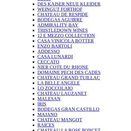
DES KAISER NEUE KLEIDER
WEINGUT FORTHOF
CHATEAU DE RESPIDE
BODEGAS AGUIRRE
ADMIRALITY BAY
THISTLEDOWN WINES
12 E MEZZO COLLECTION
CASA VINICOLA BOTTER
ENZO BARTOLI
ADDESSO
CASA LUNARDI
CECCATO
NIER COTE DU RHONE
DOMAINE PECH DES CADES
CHATEAU GRAND TUILLAC
LA BELLE ANGELE
LO ZOCCOLAIO
CHATEAU LAUZANET
MALESAN
IRIS
BODEGAS GRAN CASTILLO
MAJANO
CHATEAU MANGOT
RAICES
CHATEAU LA ROSE PONCET