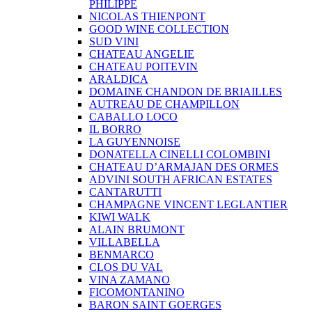
PHILIPPE
NICOLAS THIENPONT
GOOD WINE COLLECTION
SUD VINI
CHATEAU ANGELIE
CHATEAU POITEVIN
ARALDICA
DOMAINE CHANDON DE BRIAILLES
AUTREAU DE CHAMPILLON
CABALLO LOCO
IL BORRO
LA GUYENNOISE
DONATELLA CINELLI COLOMBINI
CHATEAU D’ARMAJAN DES ORMES
ADVINI SOUTH AFRICAN ESTATES
CANTARUTTI
CHAMPAGNE VINCENT LEGLANTIER
KIWI WALK
ALAIN BRUMONT
VILLABELLA
BENMARCO
CLOS DU VAL
VINA ZAMANO
FICOMONTANINO
BARON SAINT GOERGES