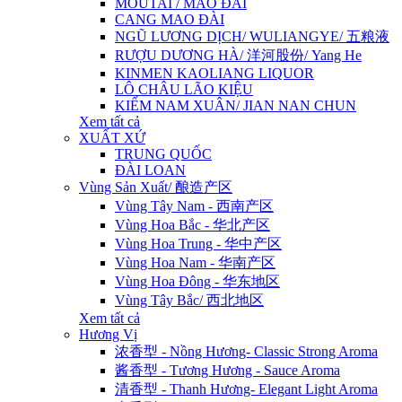
MOUTAI / MAO ĐÀI
CANG MAO ĐÀI
NGŨ LƯƠNG DỊCH/ WULIANGYE/ 五粮液
RƯỢU DƯƠNG HÀ/ 洋河股份/ Yang He
KINMEN KAOLIANG LIQUOR
LÔ CHÂU LÃO KIỆU
KIẾM NAM XUÂN/ JIAN NAN CHUN
Xem tất cả
XUẤT XỨ
TRUNG QUỐC
ĐÀI LOAN
Vùng Sản Xuất/ 酿造产区
Vùng Tây Nam - 西南产区
Vùng Hoa Bắc - 华北产区
Vùng Hoa Trung - 华中产区
Vùng Hoa Nam - 华南产区
Vùng Hoa Đông - 华东地区
Vùng Tây Bắc/ 西北地区
Xem tất cả
Hương Vị
浓香型 - Nồng Hương- Classic Strong Aroma
酱香型 - Tương Hương - Sauce Aroma
清香型 - Thanh Hương- Elegant Light Aroma