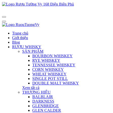
Trang chủ
Giới thiệu
Blog
RƯỢU WHISKY
SẢN PHẨM
BOURBON WHISKEY
RYE WHISKEY
TENNESSEE WHISKEY
CORN WHISKEY
WHEAT WHISKEY
SINGLE POT STILL
DOUBLE MALT WHISKY
Xem tất cả
THƯƠNG HIỆU
BALBLAIR
DARKNESS
GLENBRIDGE
GLEN CALDER