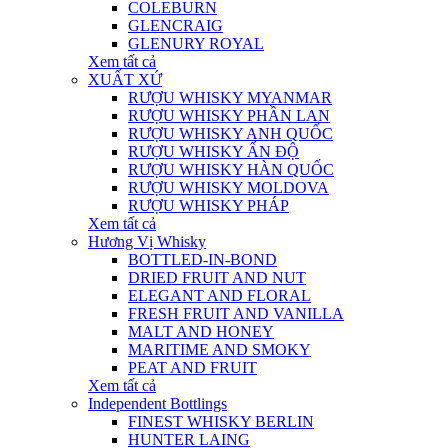
COLEBURN
GLENCRAIG
GLENURY ROYAL
Xem tất cả
XUẤT XỨ
RƯỢU WHISKY MYANMAR
RƯỢU WHISKY PHẦN LAN
RƯỢU WHISKY ANH QUỐC
RƯỢU WHISKY ẤN ĐỘ
RƯỢU WHISKY HÀN QUỐC
RƯỢU WHISKY MOLDOVA
RƯỢU WHISKY PHÁP
Xem tất cả
Hương Vị Whisky
BOTTLED-IN-BOND
DRIED FRUIT AND NUT
ELEGANT AND FLORAL
FRESH FRUIT AND VANILLA
MALT AND HONEY
MARITIME AND SMOKY
PEAT AND FRUIT
Xem tất cả
Independent Bottlings
FINEST WHISKY BERLIN
HUNTER LAING