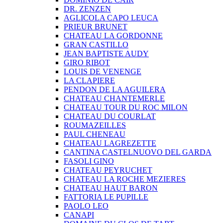
DR. ZENZEN
AGLICOLA CAPO LEUCA
PRIEUR BRUNET
CHATEAU LA GORDONNE
GRAN CASTILLO
JEAN BAPTISTE AUDY
GIRO RIBOT
LOUIS DE VENENGE
LA CLAPIERE
PENDON DE LA AGUILERA
CHATEAU CHANTEMERLE
CHATEAU TOUR DU ROC MILON
CHATEAU DU COURLAT
ROUMAZEILLES
PAUL CHENEAU
CHATEAU LAGREZETTE
CANTINA CASTELNUOVO DEL GARDA
FASOLI GINO
CHATEAU PEYRUCHET
CHATEAU LA ROCHE MEZIERES
CHATEAU HAUT BARON
FATTORIA LE PUPILLE
PAOLO LEO
CANAPI