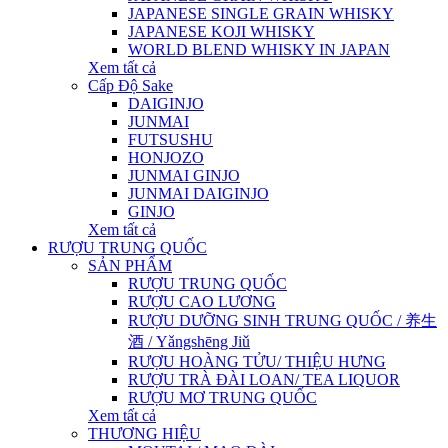
JAPANESE SINGLE GRAIN WHISKY
JAPANESE KOJI WHISKY
WORLD BLEND WHISKY IN JAPAN
Xem tất cả
Cấp Độ Sake
DAIGINJO
JUNMAI
FUTSUSHU
HONJOZO
JUNMAI GINJO
JUNMAI DAIGINJO
GINJO
Xem tất cả
RƯỢU TRUNG QUỐC
SẢN PHẨM
RƯỢU TRUNG QUỐC
RƯỢU CAO LƯƠNG
RƯỢU DƯỠNG SINH TRUNG QUỐC / 养生
酒 / Yǎngshēng Jiǔ
RƯỢU HOÀNG TỬU/ THIỆU HƯNG
RƯỢU TRÀ ĐÀI LOAN/ TEA LIQUOR
RƯỢU MƠ TRUNG QUỐC
Xem tất cả
THƯƠNG HIỆU