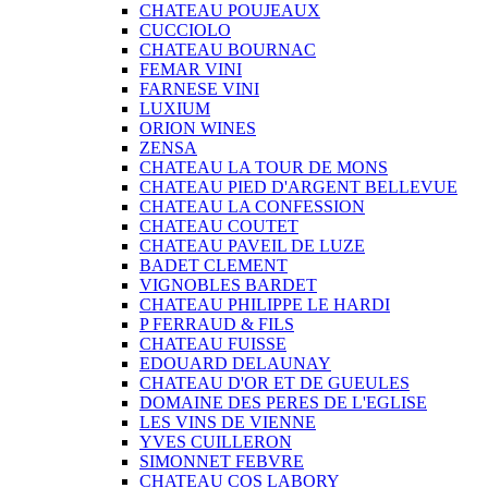
CHATEAU POUJEAUX
CUCCIOLO
CHATEAU BOURNAC
FEMAR VINI
FARNESE VINI
LUXIUM
ORION WINES
ZENSA
CHATEAU LA TOUR DE MONS
CHATEAU PIED D'ARGENT BELLEVUE
CHATEAU LA CONFESSION
CHATEAU COUTET
CHATEAU PAVEIL DE LUZE
BADET CLEMENT
VIGNOBLES BARDET
CHATEAU PHILIPPE LE HARDI
P FERRAUD & FILS
CHATEAU FUISSE
EDOUARD DELAUNAY
CHATEAU D'OR ET DE GUEULES
DOMAINE DES PERES DE L'EGLISE
LES VINS DE VIENNE
YVES CUILLERON
SIMONNET FEBVRE
CHATEAU COS LABORY