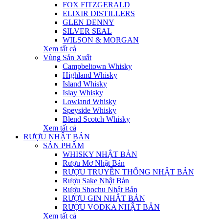
FOX FITZGERALD
ELIXIR DISTILLERS
GLEN DENNY
SILVER SEAL
WILSON & MORGAN
Xem tất cả
Vùng Sản Xuất
Campbeltown Whisky
Highland Whisky
Island Whisky
Islay Whisky
Lowland Whisky
Speyside Whisky
Blend Scotch Whisky
Xem tất cả
RƯỢU NHẬT BẢN
SẢN PHẨM
WHISKY NHẬT BẢN
Rượu Mơ Nhật Bản
RƯỢU TRUYỀN THỐNG NHẬT BẢN
Rượu Sake Nhật Bản
Rượu Shochu Nhật Bản
RƯỢU GIN NHẬT BẢN
RƯỢU VODKA NHẬT BẢN
Xem tất cả