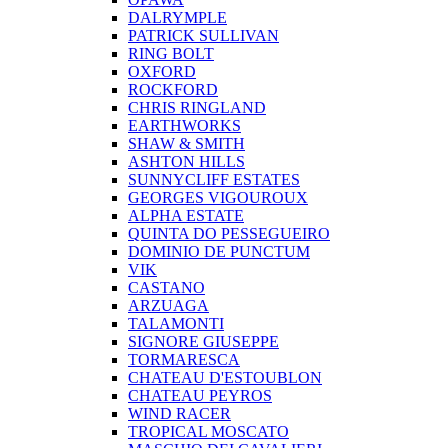
DALRYMPLE
PATRICK SULLIVAN
RING BOLT
OXFORD
ROCKFORD
CHRIS RINGLAND
EARTHWORKS
SHAW & SMITH
ASHTON HILLS
SUNNYCLIFF ESTATES
GEORGES VIGOUROUX
ALPHA ESTATE
QUINTA DO PESSEGUEIRO
DOMINIO DE PUNCTUM
VIK
CASTANO
ARZUAGA
TALAMONTI
SIGNORE GIUSEPPE
TORMARESCA
CHATEAU D'ESTOUBLON
CHATEAU PEYROS
WIND RACER
TROPICAL MOSCATO