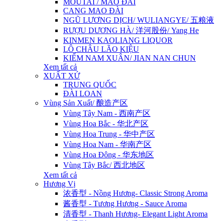
MOUTAI / MAO ĐÀI
CANG MAO ĐÀI
NGŨ LƯƠNG DỊCH/ WULIANGYE/ 五粮液
RƯỢU DƯƠNG HÀ/ 洋河股份/ Yang He
KINMEN KAOLIANG LIQUOR
LÔ CHÂU LÃO KIỆU
KIẾM NAM XUÂN/ JIAN NAN CHUN
Xem tất cả
XUẤT XỨ
TRUNG QUỐC
ĐÀI LOAN
Vùng Sản Xuất/ 酿造产区
Vùng Tây Nam - 西南产区
Vùng Hoa Bắc - 华北产区
Vùng Hoa Trung - 华中产区
Vùng Hoa Nam - 华南产区
Vùng Hoa Đông - 华东地区
Vùng Tây Bắc/ 西北地区
Xem tất cả
Hương Vị
浓香型 - Nồng Hương- Classic Strong Aroma
酱香型 - Tương Hương - Sauce Aroma
清香型 - Thanh Hương- Elegant Light Aroma