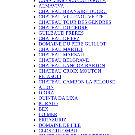
CASA VINICOLA CALDIROLA
ALMAVIVA
CHATEAU BRANAIRE DUCRU
CHATEAU VILLENOUVETTE
CHATEAU TOUR DES GENDRES
CHATEAU DU CEDRE
GUILBAUD FRERES
CHATEAU DE PEZ
DOMAINE DU PERE GUILLOT
CHATEAU MARTET
CHATEAU MARSAU
CHATEAU BELGRAVE
CHATEAU LANGOA BARTON
CHATEAU CROIX MOUTON
RICASOLI
CHATEAU CAMBON LA PELOUSE
ALION
DIORA
QUINTA DA LIXA
PURATO
BEX
LOIMER
ERRAZURIZ
DOMAINE DE I'ILE
CLOS CULOMBU