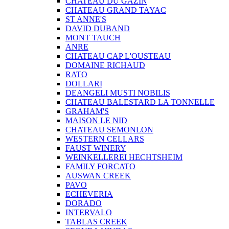
CHATEAU DU GAZIN
CHATEAU GRAND TAYAC
ST ANNE'S
DAVID DUBAND
MONT TAUCH
ANRE
CHATEAU CAP L'OUSTEAU
DOMAINE RICHAUD
RATO
DOLLARI
DEANGELI MUSTI NOBILIS
CHATEAU BALESTARD LA TONNELLE
GRAHAM'S
MAISON LE NID
CHATEAU SEMONLON
WESTERN CELLARS
FAUST WINERY
WEINKELLEREI HECHTSHEIM
FAMILY FORCATO
AUSWAN CREEK
PAVO
ECHEVERIA
DORADO
INTERVALO
TABLAS CREEK