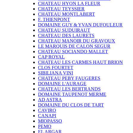
CHATEAU HYON LA FLEUR
CHATEAU TEYSSIER
CHATEAU MONTLABERT
F. THIENPONT
DOMAINE GUY & YVAN DUFOULEUR
CHATEAU SUDUIRAUT
CHATEAU DES LAURETS
CHATEAU MANOIR DU GRAVOUX
LE MARQUIS DE CALON SEGUR
CHATEAU SOCIANDO MALLET
CAP ROYAL
CHATEAU LES CARMES HAUT BRION
CLOS FOURTET
SIBILIANA VINI
CHATEAU PEBY FAUGERES
DOMAINE L'AURAGE
CHATEAU LES BERTRANDS
DOMAINE TAUPENOT MERME
AD ASTRA
DOMAINE DU CLOS DE TART
CAVIRO
CANAPI
MIOPASSO
PEMO
EL ARGAR