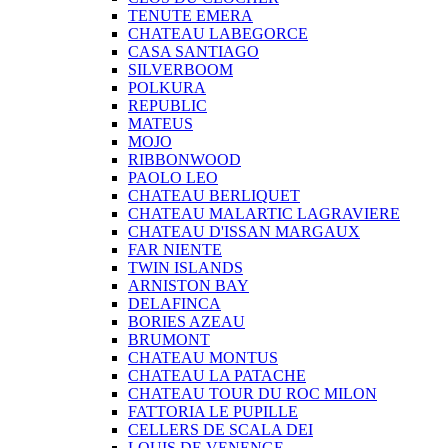
TENUTE EMERA
CHATEAU LABEGORCE
CASA SANTIAGO
SILVERBOOM
POLKURA
REPUBLIC
MATEUS
MOJO
RIBBONWOOD
PAOLO LEO
CHATEAU BERLIQUET
CHATEAU MALARTIC LAGRAVIERE
CHATEAU D'ISSAN MARGAUX
FAR NIENTE
TWIN ISLANDS
ARNISTON BAY
DELAFINCA
BORIES AZEAU
BRUMONT
CHATEAU MONTUS
CHATEAU LA PATACHE
CHATEAU TOUR DU ROC MILON
FATTORIA LE PUPILLE
CELLERS DE SCALA DEI
LOUIS DE VENENGE