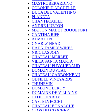
MASTROBERARDINO
COLONIE D'ARCHELLE
DUCA DEL VALENTINO
PLANETA
CHANTECAILLE
ANDRE LURTON
MAISON MALET ROQUEFORT
CANTINA RIFF
ALMADEN
GNARLY HEAD
HAHN FAMILY WINES
NICOLAS JOLY
CHATEAU MERLET
VILLA SANTA MARTA
CHATEAU PUYGUERAUD
DOMAIN DUVEAU
CHATEAU CARBONNEAU
ODFIELL VINEYARDS
THUNEVIN
DOMAINE LEROY
DOMAINE DE VILLAINE
GEOFF HARDY
CASTELVECCHI
CHATEAU BONALGUE
CLOS DU CLOCHER