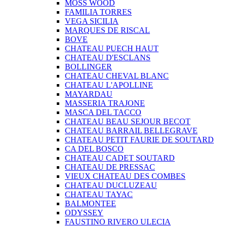
MOSS WOOD
FAMILIA TORRES
VEGA SICILIA
MARQUES DE RISCAL
BOVE
CHATEAU PUECH HAUT
CHATEAU D'ESCLANS
BOLLINGER
CHATEAU CHEVAL BLANC
CHATEAU L'APOLLINE
MAYARDAU
MASSERIA TRAJONE
MASCA DEL TACCO
CHATEAU BEAU SEJOUR BECOT
CHATEAU BARRAIL BELLEGRAVE
CHATEAU PETIT FAURIE DE SOUTARD
CA DEL BOSCO
CHATEAU CADET SOUTARD
CHATEAU DE PRESSAC
VIEUX CHATEAU DES COMBES
CHATEAU DUCLUZEAU
CHATEAU TAYAC
BALMONTEE
ODYSSEY
FAUSTINO RIVERO ULECIA