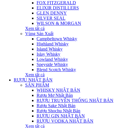
FOX FITZGERALD
ELIXIR DISTILLERS
GLEN DENNY
SILVER SEAL
WILSON & MORGAN
Xem tất cả
Vùng Sản Xuất
Campbeltown Whisky
Highland Whisky
Island Whisky
Islay Whisky
Lowland Whisky
Speyside Whisky
Blend Scotch Whisky
Xem tất cả
RƯỢU NHẬT BẢN
SẢN PHẨM
WHISKY NHẬT BẢN
Rượu Mơ Nhật Bản
RƯỢU TRUYỀN THỐNG NHẬT BẢN
Rượu Sake Nhật Bản
Rượu Shochu Nhật Bản
RƯỢU GIN NHẬT BẢN
RƯỢU VODKA NHẬT BẢN
Xem tất cả