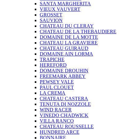
SANTA MARGHERITA
VIEUX VAUVERT
GROSSET
SAUVION
CHATEAU DU CLERAY
CHATEAU DE LA THEBAUDIERE
DOMAINE DE LA MOTTE
CHATEAU LA GRAVIERE
CHATEAU GUIRAUD
DOMAINE AIN LORMA
TRAPICHE
HEREFORD
DOMAINE DROUHIN
FREEMARK ABBEY
PEWSEY VALE
PAUL CLOUET
LA CREMA
CHATEAU CASTERA
TENUTA DI NOZZOLE
WIND RACER
VINEDO CHADWICK
VILLA RANCO
CHATEAU ROUSSELLE
HUNDRED ARCE
BONNAIRE