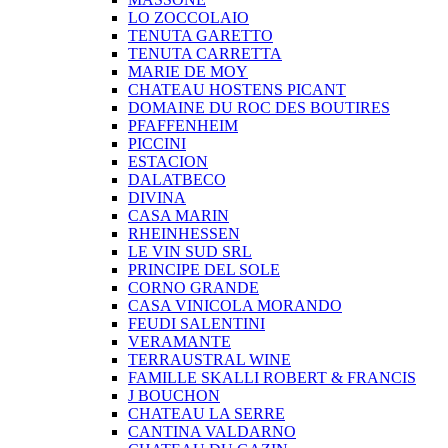
LO ZOCCOLAIO
TENUTA GARETTO
TENUTA CARRETTA
MARIE DE MOY
CHATEAU HOSTENS PICANT
DOMAINE DU ROC DES BOUTIRES
PFAFFENHEIM
PICCINI
ESTACION
DALATBECO
DIVINA
CASA MARIN
RHEINHESSEN
LE VIN SUD SRL
PRINCIPE DEL SOLE
CORNO GRANDE
CASA VINICOLA MORANDO
FEUDI SALENTINI
VERAMANTE
TERRAUSTRAL WINE
FAMILLE SKALLI ROBERT & FRANCIS
J BOUCHON
CHATEAU LA SERRE
CANTINA VALDARNO