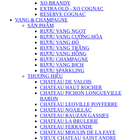
XO BRANDY
EXTRA OLD - XO COGNAC
RESERVE COGNAC
VANG & CHAMPAGNE
SẢN PHẨM
RƯỢU VANG NGỌT
RƯỢU VANG CƯỜNG HÓA
RƯỢU VANG ĐỎ
RƯỢU VANG TRẮNG
RƯỢU VANG HỒNG
RƯỢU CHAMPAGNE
RƯỢU VANG BỊCH
RƯỢU SPARKLING
THƯƠNG HIỆU
CHATEAU DE VALOIS
CHATEAU HAUT ROCHER
CHATEAU PICHON LONGUEVILLE
BARON
CHATEAU LEOVILLE POYFERRE
CHATEAU NOAILLAC
CHATEAU RAUZAN GASSIES
CHATEAU LA BRULERIE
CHATEAU FERRANDE
CHATEAU MOULIN DE LA FAYE
VIEUX CHATEAU SAINT ANDRE