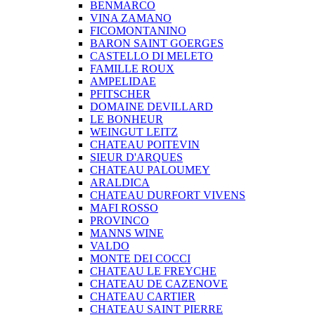
BENMARCO
VINA ZAMANO
FICOMONTANINO
BARON SAINT GOERGES
CASTELLO DI MELETO
FAMILLE ROUX
AMPELIDAE
PFITSCHER
DOMAINE DEVILLARD
LE BONHEUR
WEINGUT LEITZ
CHATEAU POITEVIN
SIEUR D'ARQUES
CHATEAU PALOUMEY
ARALDICA
CHATEAU DURFORT VIVENS
MAFI ROSSO
PROVINCO
MANNS WINE
VALDO
MONTE DEI COCCI
CHATEAU LE FREYCHE
CHATEAU DE CAZENOVE
CHATEAU CARTIER
CHATEAU SAINT PIERRE