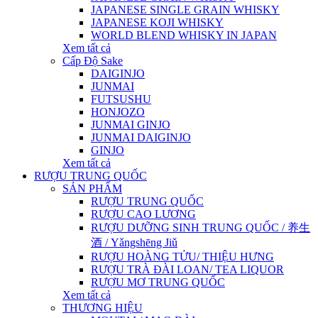
JAPANESE SINGLE GRAIN WHISKY
JAPANESE KOJI WHISKY
WORLD BLEND WHISKY IN JAPAN
Xem tất cả
Cấp Độ Sake
DAIGINJO
JUNMAI
FUTSUSHU
HONJOZO
JUNMAI GINJO
JUNMAI DAIGINJO
GINJO
Xem tất cả
RƯỢU TRUNG QUỐC
SẢN PHẨM
RƯỢU TRUNG QUỐC
RƯỢU CAO LƯƠNG
RƯỢU DƯỠNG SINH TRUNG QUỐC / 养生
酒 / Yǎngshēng Jiǔ
RƯỢU HOÀNG TỬU/ THIỆU HƯNG
RƯỢU TRÀ ĐÀI LOAN/ TEA LIQUOR
RƯỢU MƠ TRUNG QUỐC
Xem tất cả
THƯƠNG HIỆU