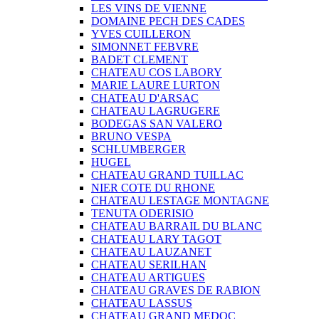
LES VINS DE VIENNE
DOMAINE PECH DES CADES
YVES CUILLERON
SIMONNET FEBVRE
BADET CLEMENT
CHATEAU COS LABORY
MARIE LAURE LURTON
CHATEAU D'ARSAC
CHATEAU LAGRUGERE
BODEGAS SAN VALERO
BRUNO VESPA
SCHLUMBERGER
HUGEL
CHATEAU GRAND TUILLAC
NIER COTE DU RHONE
CHATEAU LESTAGE MONTAGNE
TENUTA ODERISIO
CHATEAU BARRAIL DU BLANC
CHATEAU LARY TAGOT
CHATEAU LAUZANET
CHATEAU SERILHAN
CHATEAU ARTIGUES
CHATEAU GRAVES DE RABION
CHATEAU LASSUS
CHATEAU GRAND MEDOC