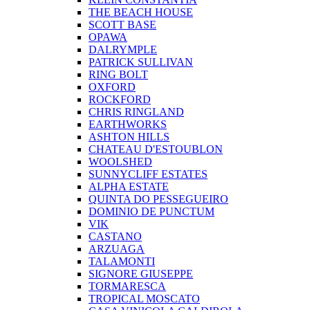
THE BEACH HOUSE
SCOTT BASE
OPAWA
DALRYMPLE
PATRICK SULLIVAN
RING BOLT
OXFORD
ROCKFORD
CHRIS RINGLAND
EARTHWORKS
ASHTON HILLS
CHATEAU D'ESTOUBLON
WOOLSHED
SUNNYCLIFF ESTATES
ALPHA ESTATE
QUINTA DO PESSEGUEIRO
DOMINIO DE PUNCTUM
VIK
CASTANO
ARZUAGA
TALAMONTI
SIGNORE GIUSEPPE
TORMARESCA
TROPICAL MOSCATO