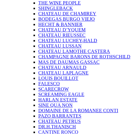
THE WINE PEOPLE
SHINGLEBACK
CHATEAU DE CHAMIREY
BODEGAS BURGO VIEJO
HECHT & BANNIER
CHATEAU D’YQUEM
CHATEAU RIEUSSEC
CHATEAU LUCHEY-HALD
CHATEAU LUSSAN
CHATEAU LAMOTHE CASTERA
CHAMPAGNE BARONS DE ROTHSCHILD
MAS DE DAUMAS GASSAC
CHATEAU ARNAULD
CHATEAU LAPLAGNE
LOUIS BOUILLOT
FALESCO
SCARECROW
SCREAMING EAGLE
HARLAN ESTATE
SINE QUA NON
DOMAINE DE LA ROMANEE CONTI
PAZO BARRANTES
CHATEAU PETRUS
DR.H.THANISCH
CANTINE RONCO