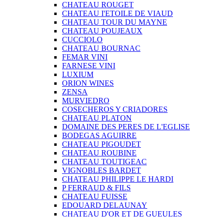
CHATEAU ROUGET
CHATEAU I'ETOILE DE VIAUD
CHATEAU TOUR DU MAYNE
CHATEAU POUJEAUX
CUCCIOLO
CHATEAU BOURNAC
FEMAR VINI
FARNESE VINI
LUXIUM
ORION WINES
ZENSA
MURVIEDRO
COSECHEROS Y CRIADORES
CHATEAU PLATON
DOMAINE DES PERES DE L'EGLISE
BODEGAS AGUIRRE
CHATEAU PIGOUDET
CHATEAU ROUBINE
CHATEAU TOUTIGEAC
VIGNOBLES BARDET
CHATEAU PHILIPPE LE HARDI
P FERRAUD & FILS
CHATEAU FUISSE
EDOUARD DELAUNAY
CHATEAU D'OR ET DE GUEULES