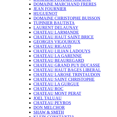
DOMAINE MARCHAND FRERES
JEAN FOURNIER
HUGUENOT
DOMAINE CHRISTOPHE BUISSON
TUPINIER BAUTISTA
LAURENT DELAUNAY
CHATEAU LARMANDE
CHATEAU HAUT SAINT BRICE
GEORGES VIGOUROUX
CHATEAU RIGAUD
CHATEAU LILIAN LADOUYS
CHATEAU LA GARENNE
CHATEAU BEAUREGARD
CHATEAU GRAND PUY DUCASSE
CHATEAU HAUT BAGES LIBERAL
CHATEAU LAROSE TRINTAUDON
CHATEAU SAINT CHRISTOPHE
CHATEAU LA GURGUE
CHATEAU ROC
CHATEAU MONT PERAT
JOEL TALUAU
CHATEAU PEYROS
DON MELCHOR
SHAW & SMITH
KLEIN CONSTANTIA