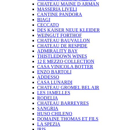
CHATEAU MAINE D ARMAN
MASSERIA LIVELI
CANTINE PANDORA
BIAGI
CECCATO
DES KAISER NEUE KLEIDER
WEINGUT FORTHOF
CHATEAU BAUVALLON
CHATEAU DE RESPIDE
ADMIRALITY BAY
THISTLEDOWN WINES
12 E MEZZO COLLECTION
CASA VINICOLA BOTTER
ENZO BARTOLI
ADDESSO
CASA LUNARDI
CHATEAU GROMEL BEL AIR
LES JAMELLES
RODELIA
CHATEAU BARREYRES
SANGRIA
HUSO CHILENO
DOMAINE THOMAS ET FILS
LA SPEZIA
IRIS