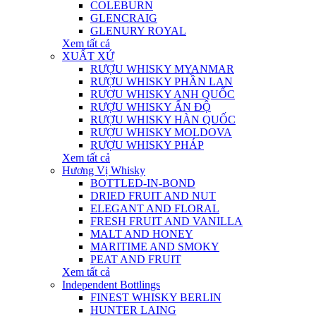
COLEBURN
GLENCRAIG
GLENURY ROYAL
Xem tất cả
XUẤT XỨ
RƯỢU WHISKY MYANMAR
RƯỢU WHISKY PHẦN LAN
RƯỢU WHISKY ANH QUỐC
RƯỢU WHISKY ẤN ĐỘ
RƯỢU WHISKY HÀN QUỐC
RƯỢU WHISKY MOLDOVA
RƯỢU WHISKY PHÁP
Xem tất cả
Hương Vị Whisky
BOTTLED-IN-BOND
DRIED FRUIT AND NUT
ELEGANT AND FLORAL
FRESH FRUIT AND VANILLA
MALT AND HONEY
MARITIME AND SMOKY
PEAT AND FRUIT
Xem tất cả
Independent Bottlings
FINEST WHISKY BERLIN
HUNTER LAING