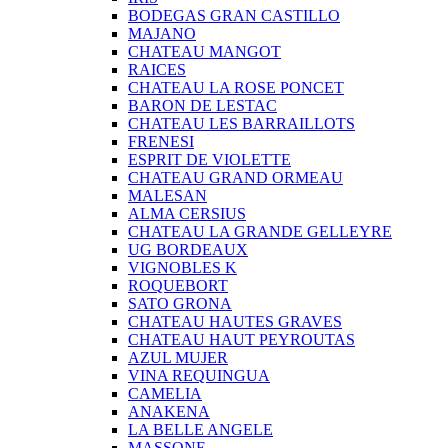
BODEGAS GRAN CASTILLO
MAJANO
CHATEAU MANGOT
RAICES
CHATEAU LA ROSE PONCET
BARON DE LESTAC
CHATEAU LES BARRAILLOTS
FRENESI
ESPRIT DE VIOLETTE
CHATEAU GRAND ORMEAU
MALESAN
ALMA CERSIUS
CHATEAU LA GRANDE GELLEYRE
UG BORDEAUX
VIGNOBLES K
ROQUEBORT
SATO GRONA
CHATEAU HAUTES GRAVES
CHATEAU HAUT PEYROUTAS
AZUL MUJER
VINA REQUINGUA
CAMELIA
ANAKENA
LA BELLE ANGELE
MASSONE