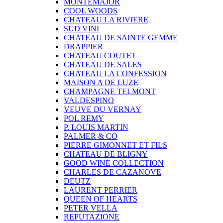
MONTEMAJOR
COOL WOODS
CHATEAU LA RIVIERE
SUD VINI
CHATEAU DE SAINTE GEMME
DRAPPIER
CHATEAU COUTET
CHATEAU DE SALES
CHATEAU LA CONFESSION
MAISON A DE LUZE
CHAMPAGNE TELMONT
VALDESPINO
VEUVE DU VERNAY
POL REMY
P. LOUIS MARTIN
PALMER & CO
PIERRE GIMONNET ET FILS
CHATEAU DE BLIGNY
GOOD WINE COLLECTION
CHARLES DE CAZANOVE
DEUTZ
LAURENT PERRIER
QUEEN OF HEARTS
PETER VELLA
REPUTAZIONE