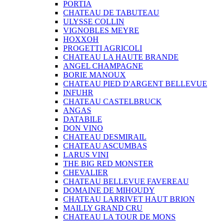
PORTIA
CHATEAU DE TABUTEAU
ULYSSE COLLIN
VIGNOBLES MEYRE
HOXXOH
PROGETTI AGRICOLI
CHATEAU LA HAUTE BRANDE
ANGEL CHAMPAGNE
BORIE MANOUX
CHATEAU PIED D'ARGENT BELLEVUE
INFUHR
CHATEAU CASTELBRUCK
ANGAS
DATABILE
DON VINO
CHATEAU DESMIRAIL
CHATEAU ASCUMBAS
LARUS VINI
THE BIG RED MONSTER
CHEVALIER
CHATEAU BELLEVUE FAVEREAU
DOMAINE DE MIHOUDY
CHATEAU LARRIVET HAUT BRION
MAILLY GRAND CRU
CHATEAU LA TOUR DE MONS