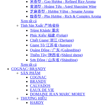
米香型 - Gạo Hương - Refined Rice Aroma
黄酒型 - Hoàng Tửu - Aged Shaoxing Wine
芝麻香型 - Hương Vừng - Sesame Aroma
馥香型 - Phụ Hương - Rich & Complex Aroma
Xem tất cả
Tỉnh Sản Xuất/ 产地省份
Trùng Khánh/ 重庆
Phúc Kiến/ 福建 (Fujian)
Chiết Giang/ 浙江 (Zhejiang)
Giang Tô/ 江苏省 (Jiangsu)
Quảng Đông / 广东 (Guǎngdōng)
Thiểm Tây/ 陝西省 (Shǎnxī sheng)
Sơn Đông / 山东省 (Shāndōng)
Xem tất cả
COGNAC/ BRANDY
SẢN PHẨM
COGNAC
BRANDY
CALVADOS
EAUX DE VIE
DOMAINE JEAN MARC MOREY
THƯƠNG HIỆU
HARDY