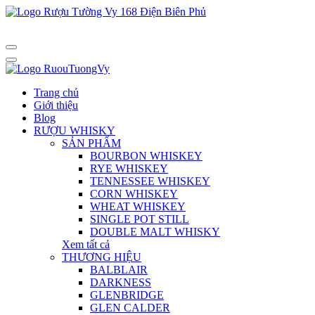
Trang chủ
Giới thiệu
Blog
RƯỢU WHISKY
SẢN PHẨM
BOURBON WHISKEY
RYE WHISKEY
TENNESSEE WHISKEY
CORN WHISKEY
WHEAT WHISKEY
SINGLE POT STILL
DOUBLE MALT WHISKY
Xem tất cả
THƯƠNG HIỆU
BALBLAIR
DARKNESS
GLENBRIDGE
GLEN CALDER