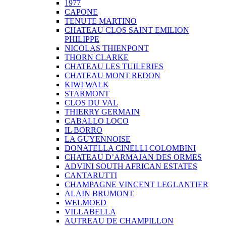
1977
CAPONE
TENUTE MARTINO
CHATEAU CLOS SAINT EMILION
PHILIPPE
NICOLAS THIENPONT
THORN CLARKE
CHATEAU LES TUILERIES
CHATEAU MONT REDON
KIWI WALK
STARMONT
CLOS DU VAL
THIERRY GERMAIN
CABALLO LOCO
IL BORRO
LA GUYENNOISE
DONATELLA CINELLI COLOMBINI
CHATEAU D’ARMAJAN DES ORMES
ADVINI SOUTH AFRICAN ESTATES
CANTARUTTI
CHAMPAGNE VINCENT LEGLANTIER
ALAIN BRUMONT
WELMOED
VILLABELLA
AUTREAU DE CHAMPILLON