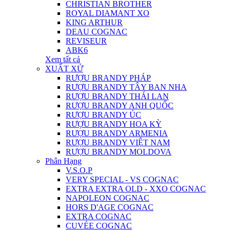
CHRISTIAN BROTHER
ROYAL DIAMANT XO
KING ARTHUR
DEAU COGNAC
REVISEUR
ABK6
Xem tất cả
XUẤT XỨ
RƯỢU BRANDY PHÁP
RƯỢU BRANDY TÂY BAN NHA
RƯỢU BRANDY THÁI LAN
RƯỢU BRANDY ANH QUỐC
RƯỢU BRANDY ÚC
RƯỢU BRANDY HOA KỲ
RƯỢU BRANDY ARMENIA
RƯỢU BRANDY VIỆT NAM
RƯỢU BRANDY MOLDOVA
Phân Hạng
V.S.O.P
VERY SPECIAL - VS COGNAC
EXTRA EXTRA OLD - XXO COGNAC
NAPOLEON COGNAC
HORS D'AGE COGNAC
EXTRA COGNAC
CUVÉE COGNAC