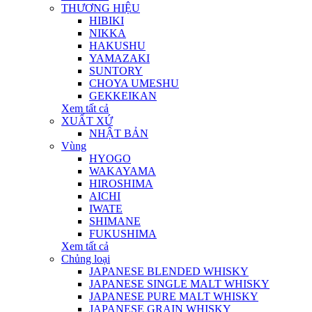
THƯƠNG HIỆU
HIBIKI
NIKKA
HAKUSHU
YAMAZAKI
SUNTORY
CHOYA UMESHU
GEKKEIKAN
Xem tất cả
XUẤT XỨ
NHẬT BẢN
Vùng
HYOGO
WAKAYAMA
HIROSHIMA
AICHI
IWATE
SHIMANE
FUKUSHIMA
Xem tất cả
Chủng loại
JAPANESE BLENDED WHISKY
JAPANESE SINGLE MALT WHISKY
JAPANESE PURE MALT WHISKY
JAPANESE GRAIN WHISKY