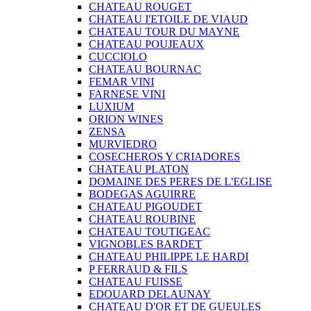
CHATEAU ROUGET
CHATEAU I'ETOILE DE VIAUD
CHATEAU TOUR DU MAYNE
CHATEAU POUJEAUX
CUCCIOLO
CHATEAU BOURNAC
FEMAR VINI
FARNESE VINI
LUXIUM
ORION WINES
ZENSA
MURVIEDRO
COSECHEROS Y CRIADORES
CHATEAU PLATON
DOMAINE DES PERES DE L'EGLISE
BODEGAS AGUIRRE
CHATEAU PIGOUDET
CHATEAU ROUBINE
CHATEAU TOUTIGEAC
VIGNOBLES BARDET
CHATEAU PHILIPPE LE HARDI
P FERRAUD & FILS
CHATEAU FUISSE
EDOUARD DELAUNAY
CHATEAU D'OR ET DE GUEULES