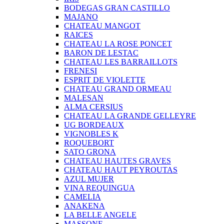
BODEGAS GRAN CASTILLO
MAJANO
CHATEAU MANGOT
RAICES
CHATEAU LA ROSE PONCET
BARON DE LESTAC
CHATEAU LES BARRAILLOTS
FRENESI
ESPRIT DE VIOLETTE
CHATEAU GRAND ORMEAU
MALESAN
ALMA CERSIUS
CHATEAU LA GRANDE GELLEYRE
UG BORDEAUX
VIGNOBLES K
ROQUEBORT
SATO GRONA
CHATEAU HAUTES GRAVES
CHATEAU HAUT PEYROUTAS
AZUL MUJER
VINA REQUINGUA
CAMELIA
ANAKENA
LA BELLE ANGELE
MASSONE