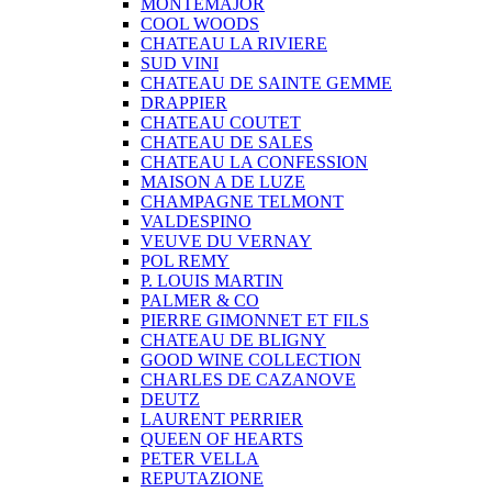
MONTEMAJOR
COOL WOODS
CHATEAU LA RIVIERE
SUD VINI
CHATEAU DE SAINTE GEMME
DRAPPIER
CHATEAU COUTET
CHATEAU DE SALES
CHATEAU LA CONFESSION
MAISON A DE LUZE
CHAMPAGNE TELMONT
VALDESPINO
VEUVE DU VERNAY
POL REMY
P. LOUIS MARTIN
PALMER & CO
PIERRE GIMONNET ET FILS
CHATEAU DE BLIGNY
GOOD WINE COLLECTION
CHARLES DE CAZANOVE
DEUTZ
LAURENT PERRIER
QUEEN OF HEARTS
PETER VELLA
REPUTAZIONE