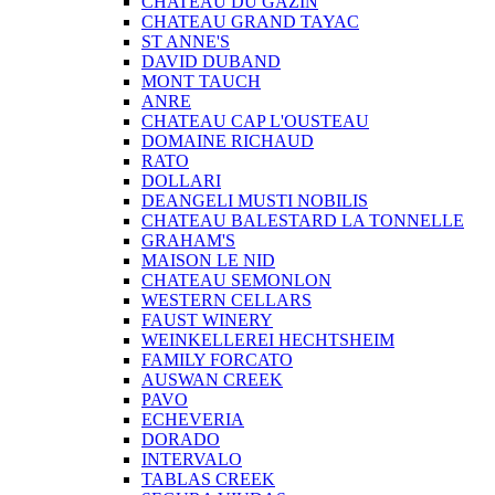
CHATEAU DU GAZIN
CHATEAU GRAND TAYAC
ST ANNE'S
DAVID DUBAND
MONT TAUCH
ANRE
CHATEAU CAP L'OUSTEAU
DOMAINE RICHAUD
RATO
DOLLARI
DEANGELI MUSTI NOBILIS
CHATEAU BALESTARD LA TONNELLE
GRAHAM'S
MAISON LE NID
CHATEAU SEMONLON
WESTERN CELLARS
FAUST WINERY
WEINKELLEREI HECHTSHEIM
FAMILY FORCATO
AUSWAN CREEK
PAVO
ECHEVERIA
DORADO
INTERVALO
TABLAS CREEK