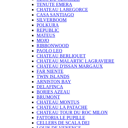
TENUTE EMERA
CHATEAU LABEGORCE
CASA SANTIAGO
SILVERBOOM
POLKURA
REPUBLIC
MATEUS
MOJO
RIBBONWOOD
PAOLO LEO
CHATEAU BERLIQUET
CHATEAU MALARTIC LAGRAVIERE
CHATEAU D'ISSAN MARGAUX
FAR NIENTE
TWIN ISLANDS
ARNISTON BAY
DELAFINCA
BORIES AZEAU
BRUMONT
CHATEAU MONTUS
CHATEAU LA PATACHE
CHATEAU TOUR DU ROC MILON
FATTORIA LE PUPILLE
CELLERS DE SCALA DEI
LOUIS DE VENENGE