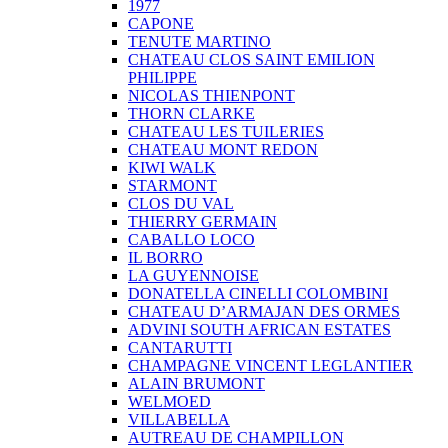
1977
CAPONE
TENUTE MARTINO
CHATEAU CLOS SAINT EMILION
PHILIPPE
NICOLAS THIENPONT
THORN CLARKE
CHATEAU LES TUILERIES
CHATEAU MONT REDON
KIWI WALK
STARMONT
CLOS DU VAL
THIERRY GERMAIN
CABALLO LOCO
IL BORRO
LA GUYENNOISE
DONATELLA CINELLI COLOMBINI
CHATEAU D’ARMAJAN DES ORMES
ADVINI SOUTH AFRICAN ESTATES
CANTARUTTI
CHAMPAGNE VINCENT LEGLANTIER
ALAIN BRUMONT
WELMOED
VILLABELLA
AUTREAU DE CHAMPILLON