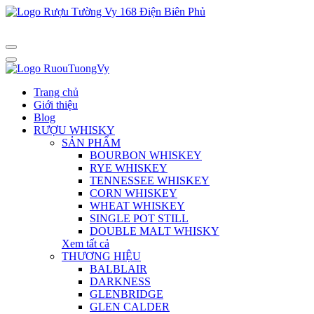
Trang chủ
Giới thiệu
Blog
RƯỢU WHISKY
SẢN PHẨM
BOURBON WHISKEY
RYE WHISKEY
TENNESSEE WHISKEY
CORN WHISKEY
WHEAT WHISKEY
SINGLE POT STILL
DOUBLE MALT WHISKY
Xem tất cả
THƯƠNG HIỆU
BALBLAIR
DARKNESS
GLENBRIDGE
GLEN CALDER