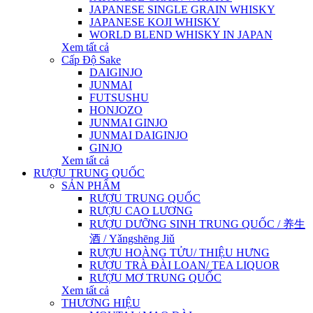
JAPANESE SINGLE GRAIN WHISKY
JAPANESE KOJI WHISKY
WORLD BLEND WHISKY IN JAPAN
Xem tất cả
Cấp Độ Sake
DAIGINJO
JUNMAI
FUTSUSHU
HONJOZO
JUNMAI GINJO
JUNMAI DAIGINJO
GINJO
Xem tất cả
RƯỢU TRUNG QUỐC
SẢN PHẨM
RƯỢU TRUNG QUỐC
RƯỢU CAO LƯƠNG
RƯỢU DƯỠNG SINH TRUNG QUỐC / 养生
酒 / Yǎngshēng Jiǔ
RƯỢU HOÀNG TỬU/ THIỆU HƯNG
RƯỢU TRÀ ĐÀI LOAN/ TEA LIQUOR
RƯỢU MƠ TRUNG QUỐC
Xem tất cả
THƯƠNG HIỆU