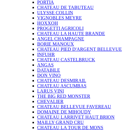
PORTIA
CHATEAU DE TABUTEAU
ULYSSE COLLIN
VIGNOBLES MEYRE
HOXXOH
PROGETTI AGRICOLI
CHATEAU LA HAUTE BRANDE
ANGEL CHAMPAGNE
BORIE MANOUX
CHATEAU PIED D'ARGENT BELLEVUE
INFUHR
CHATEAU CASTELBRUCK
ANGAS
DATABILE
DON VINO
CHATEAU DESMIRAIL
CHATEAU ASCUMBAS
LARUS VINI
THE BIG RED MONSTER
CHEVALIER
CHATEAU BELLEVUE FAVEREAU
DOMAINE DE MIHOUDY
CHATEAU LARRIVET HAUT BRION
MAILLY GRAND CRU
CHATEAU LA TOUR DE MONS