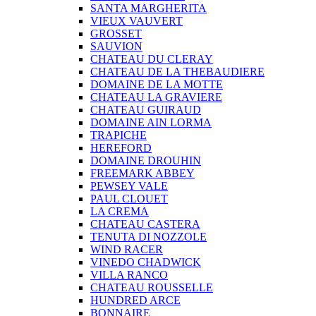
SANTA MARGHERITA
VIEUX VAUVERT
GROSSET
SAUVION
CHATEAU DU CLERAY
CHATEAU DE LA THEBAUDIERE
DOMAINE DE LA MOTTE
CHATEAU LA GRAVIERE
CHATEAU GUIRAUD
DOMAINE AIN LORMA
TRAPICHE
HEREFORD
DOMAINE DROUHIN
FREEMARK ABBEY
PEWSEY VALE
PAUL CLOUET
LA CREMA
CHATEAU CASTERA
TENUTA DI NOZZOLE
WIND RACER
VINEDO CHADWICK
VILLA RANCO
CHATEAU ROUSSELLE
HUNDRED ARCE
BONNAIRE