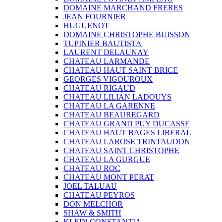
DOMAINE MARCHAND FRERES
JEAN FOURNIER
HUGUENOT
DOMAINE CHRISTOPHE BUISSON
TUPINIER BAUTISTA
LAURENT DELAUNAY
CHATEAU LARMANDE
CHATEAU HAUT SAINT BRICE
GEORGES VIGOUROUX
CHATEAU RIGAUD
CHATEAU LILIAN LADOUYS
CHATEAU LA GARENNE
CHATEAU BEAUREGARD
CHATEAU GRAND PUY DUCASSE
CHATEAU HAUT BAGES LIBERAL
CHATEAU LAROSE TRINTAUDON
CHATEAU SAINT CHRISTOPHE
CHATEAU LA GURGUE
CHATEAU ROC
CHATEAU MONT PERAT
JOEL TALUAU
CHATEAU PEYROS
DON MELCHOR
SHAW & SMITH
KLEIN CONSTANTIA