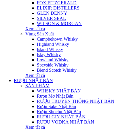
FOX FITZGERALD
ELIXIR DISTILLERS
GLEN DENNY
SILVER SEAL
WILSON & MORGAN
Xem tất cả
Vùng Sản Xuất
Campbeltown Whisky
Highland Whisky
Island Whisky
Islay Whisky
Lowland Whisky
Speyside Whisky
Blend Scotch Whisky
Xem tất cả
RƯỢU NHẬT BẢN
SẢN PHẨM
WHISKY NHẬT BẢN
Rượu Mơ Nhật Bản
RƯỢU TRUYỀN THỐNG NHẬT BẢN
Rượu Sake Nhật Bản
Rượu Shochu Nhật Bản
RƯỢU GIN NHẬT BẢN
RƯỢU VODKA NHẬT BẢN
Xem tất cả