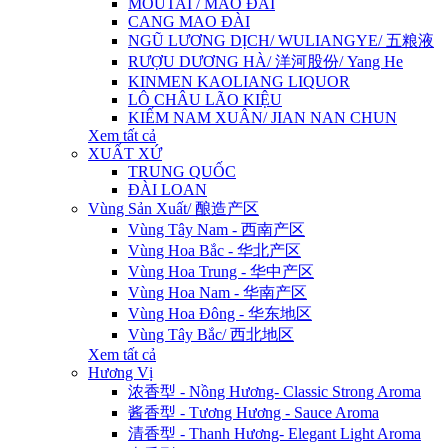
MOUTAI / MAO ĐÀI
CANG MAO ĐÀI
NGŨ LƯƠNG DỊCH/ WULIANGYE/ 五粮液
RƯỢU DƯƠNG HÀ/ 洋河股份/ Yang He
KINMEN KAOLIANG LIQUOR
LÔ CHÂU LÃO KIỆU
KIẾM NAM XUÂN/ JIAN NAN CHUN
Xem tất cả
XUẤT XỨ
TRUNG QUỐC
ĐÀI LOAN
Vùng Sản Xuất/ 酿造产区
Vùng Tây Nam - 西南产区
Vùng Hoa Bắc - 华北产区
Vùng Hoa Trung - 华中产区
Vùng Hoa Nam - 华南产区
Vùng Hoa Đông - 华东地区
Vùng Tây Bắc/ 西北地区
Xem tất cả
Hương Vị
浓香型 - Nồng Hương- Classic Strong Aroma
酱香型 - Tương Hương - Sauce Aroma
清香型 - Thanh Hương- Elegant Light Aroma