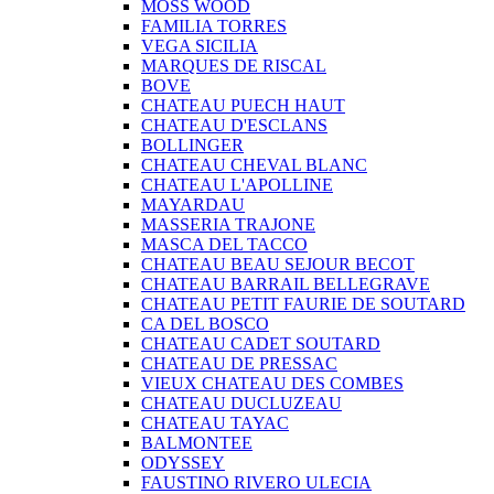
MOSS WOOD
FAMILIA TORRES
VEGA SICILIA
MARQUES DE RISCAL
BOVE
CHATEAU PUECH HAUT
CHATEAU D'ESCLANS
BOLLINGER
CHATEAU CHEVAL BLANC
CHATEAU L'APOLLINE
MAYARDAU
MASSERIA TRAJONE
MASCA DEL TACCO
CHATEAU BEAU SEJOUR BECOT
CHATEAU BARRAIL BELLEGRAVE
CHATEAU PETIT FAURIE DE SOUTARD
CA DEL BOSCO
CHATEAU CADET SOUTARD
CHATEAU DE PRESSAC
VIEUX CHATEAU DES COMBES
CHATEAU DUCLUZEAU
CHATEAU TAYAC
BALMONTEE
ODYSSEY
FAUSTINO RIVERO ULECIA