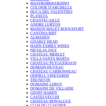
MASTROBERARDINO
COLONIE D'ARCHELLE
DUCA DEL VALENTINO
PLANETA
CHANTECAILLE
ANDRE LURTON
MAISON MALET ROQUEFORT
CANTINA RIFF
ALMADEN
GNARLY HEAD
HAHN FAMILY WINES
NICOLAS JOLY
CHATEAU MERLET
VILLA SANTA MARTA
CHATEAU PUYGUERAUD
DOMAIN DUVEAU
CHATEAU CARBONNEAU
ODFIELL VINEYARDS
THUNEVIN
DOMAINE LEROY
DOMAINE DE VILLAINE
GEOFF HARDY
CASTELVECCHI
CHATEAU BONALGUE
CLOS DU CLOCHER