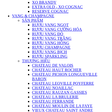
XO BRANDY
EXTRA OLD - XO COGNAC
RESERVE COGNAC
VANG & CHAMPAGNE
SẢN PHẨM
RƯỢU VANG NGỌT
RƯỢU VANG CƯỜNG HÓA
RƯỢU VANG ĐỎ
RƯỢU VANG TRẮNG
RƯỢU VANG HỒNG
RƯỢU CHAMPAGNE
RƯỢU VANG BỊCH
RƯỢU SPARKLING
THƯƠNG HIỆU
CHATEAU DE VALOIS
CHATEAU HAUT ROCHER
CHATEAU PICHON LONGUEVILLE
BARON
CHATEAU LEOVILLE POYFERRE
CHATEAU NOAILLAC
CHATEAU RAUZAN GASSIES
CHATEAU LA BRULERIE
CHATEAU FERRANDE
CHATEAU MOULIN DE LA FAYE
VIEUX CHATEAU SAINT ANDRE