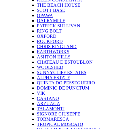
THE BEACH HOUSE
SCOTT BASE
OPAWA
DALRYMPLE
PATRICK SULLIVAN
RING BOLT
OXFORD
ROCKFORD
CHRIS RINGLAND
EARTHWORKS
ASHTON HILLS
CHATEAU D'ESTOUBLON
WOOLSHED
SUNNYCLIFF ESTATES
ALPHA ESTATE
QUINTA DO PESSEGUEIRO
DOMINIO DE PUNCTUM
VIK
CASTANO
ARZUAGA
TALAMONTI
SIGNORE GIUSEPPE
TORMARESCA
TROPICAL MOSCATO