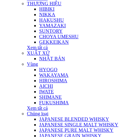
THƯƠNG HIỆU
HIBIKI
NIKKA
HAKUSHU
YAMAZAKI
SUNTORY
CHOYA UMESHU
GEKKEIKAN
Xem tất cả
XUẤT XỨ
NHẬT BẢN
Vùng
HYOGO
WAKAYAMA
HIROSHIMA
AICHI
IWATE
SHIMANE
FUKUSHIMA
Xem tất cả
Chủng loại
JAPANESE BLENDED WHISKY
JAPANESE SINGLE MALT WHISKY
JAPANESE PURE MALT WHISKY
JAPANESE GRAIN WHISKY