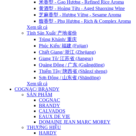
米香型 - Gạo Hương - Refined Rice Aroma
黄酒型 - Hoàng Tửu - Aged Shaoxing Wine
芝麻香型 - Hương Vừng - Sesame Aroma
馥香型 - Phụ Hương - Rich & Complex Aroma
Xem tất cả
Tỉnh Sản Xuất/ 产地省份
Trùng Khánh/ 重庆
Phúc Kiến/ 福建 (Fujian)
Chiết Giang/ 浙江 (Zhejiang)
Giang Tô/ 江苏省 (Jiangsu)
Quảng Đông / 广东 (Guǎngdōng)
Thiểm Tây/ 陝西省 (Shǎnxī sheng)
Sơn Đông / 山东省 (Shāndōng)
Xem tất cả
COGNAC/ BRANDY
SẢN PHẨM
COGNAC
BRANDY
CALVADOS
EAUX DE VIE
DOMAINE JEAN MARC MOREY
THƯƠNG HIỆU
HARDY