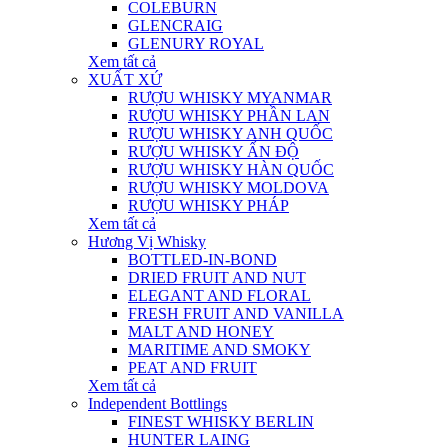
COLEBURN
GLENCRAIG
GLENURY ROYAL
Xem tất cả
XUẤT XỨ
RƯỢU WHISKY MYANMAR
RƯỢU WHISKY PHẦN LAN
RƯỢU WHISKY ANH QUỐC
RƯỢU WHISKY ẤN ĐỘ
RƯỢU WHISKY HÀN QUỐC
RƯỢU WHISKY MOLDOVA
RƯỢU WHISKY PHÁP
Xem tất cả
Hương Vị Whisky
BOTTLED-IN-BOND
DRIED FRUIT AND NUT
ELEGANT AND FLORAL
FRESH FRUIT AND VANILLA
MALT AND HONEY
MARITIME AND SMOKY
PEAT AND FRUIT
Xem tất cả
Independent Bottlings
FINEST WHISKY BERLIN
HUNTER LAING