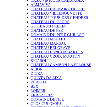
CASA VINICOLA CALDIROLA
ALMAVIVA
CHATEAU BRANAIRE DUCRU
CHATEAU VILLENOUVETTE
CHATEAU TOUR DES GENDRES
CHATEAU DU CEDRE
GUILBAUD FRERES
CHATEAU DE PEZ
DOMAINE DU PERE GUILLOT
CHATEAU MARTET
CHATEAU MARSAU
CHATEAU BELGRAVE
CHATEAU LANGOA BARTON
CHATEAU CROIX MOUTON
RICASOLI
CHATEAU CAMBON LA PELOUSE
ALION
DIORA
QUINTA DA LIXA
PURATO
BEX
LOIMER
ERRAZURIZ
DOMAINE DE I'ILE
CLOS CULOMBU