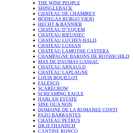
THE WINE PEOPLE
SHINGLEBACK
CHATEAU DE CHAMIREY
BODEGAS BURGO VIEJO
HECHT & BANNIER
CHATEAU D’YQUEM
CHATEAU RIEUSSEC
CHATEAU LUCHEY-HALD
CHATEAU LUSSAN
CHATEAU LAMOTHE CASTERA
CHAMPAGNE BARONS DE ROTHSCHILD
MAS DE DAUMAS GASSAC
CHATEAU ARNAULD
CHATEAU LAPLAGNE
LOUIS BOUILLOT
FALESCO
SCARECROW
SCREAMING EAGLE
HARLAN ESTATE
SINE QUA NON
DOMAINE DE LA ROMANEE CONTI
PAZO BARRANTES
CHATEAU PETRUS
DR.H.THANISCH
CANTINE RONCO