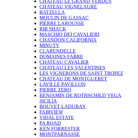
CHATEAU LE GRAND VERDUS
CHATEAU VIGNELAURE
BATZELLA
MOULIN DE GASSAC
PIERRE LAROUSSE
RIB SHACK
MASCHIO DEI CAVALIERI
CHANDON CALIFORNIA
MINUTY
CLARENDELLE
DOMAINES FABRE
CHATEAU CAVALIER
CHATEAU LES VALENTINES
LES VIGNERONS DE SAINT TROPEZ
CHATEAU DE MONTGUERET
LAVILLE PAVILLON
PIERRE ZERO
BENJAMIN DE ROTHSCHILD VEGA
SICILIA
BOUVET LADUBAY
FAIRVIEW
VIDAL ESTATE
PA ROAD
KEN FORRESTER
MONTPARNASSE