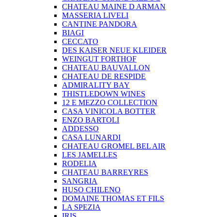
CHATEAU MAINE D ARMAN
MASSERIA LIVELI
CANTINE PANDORA
BIAGI
CECCATO
DES KAISER NEUE KLEIDER
WEINGUT FORTHOF
CHATEAU BAUVALLON
CHATEAU DE RESPIDE
ADMIRALITY BAY
THISTLEDOWN WINES
12 E MEZZO COLLECTION
CASA VINICOLA BOTTER
ENZO BARTOLI
ADDESSO
CASA LUNARDI
CHATEAU GROMEL BEL AIR
LES JAMELLES
RODELIA
CHATEAU BARREYRES
SANGRIA
HUSO CHILENO
DOMAINE THOMAS ET FILS
LA SPEZIA
IRIS