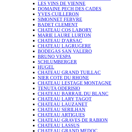
LES VINS DE VIENNE
DOMAINE PECH DES CADES
YVES CUILLERON
SIMONNET FEBVRE
BADET CLEMENT
CHATEAU COS LABORY
MARIE LAURE LURTON
CHATEAU D'ARSAC
CHATEAU LAGRUGERE
BODEGAS SAN VALERO
BRUNO VESPA
SCHLUMBERGER
HUGEL
CHATEAU GRAND TUILLAC
NIER COTE DU RHONE
CHATEAU LESTAGE MONTAGNE
TENUTA ODERISIO
CHATEAU BARRAIL DU BLANC
CHATEAU LARY TAGOT
CHATEAU LAUZANET
CHATEAU SERILHAN
CHATEAU ARTIGUES
CHATEAU GRAVES DE RABION
CHATEAU LASSUS
CHATEAU GRAND MEDOC