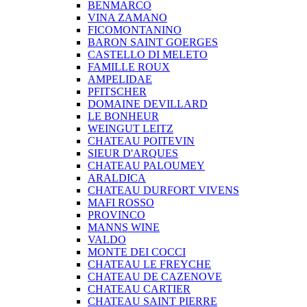
BENMARCO
VINA ZAMANO
FICOMONTANINO
BARON SAINT GOERGES
CASTELLO DI MELETO
FAMILLE ROUX
AMPELIDAE
PFITSCHER
DOMAINE DEVILLARD
LE BONHEUR
WEINGUT LEITZ
CHATEAU POITEVIN
SIEUR D'ARQUES
CHATEAU PALOUMEY
ARALDICA
CHATEAU DURFORT VIVENS
MAFI ROSSO
PROVINCO
MANNS WINE
VALDO
MONTE DEI COCCI
CHATEAU LE FREYCHE
CHATEAU DE CAZENOVE
CHATEAU CARTIER
CHATEAU SAINT PIERRE