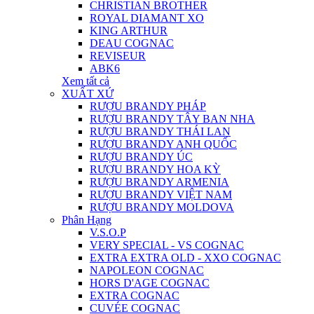
CHRISTIAN BROTHER
ROYAL DIAMANT XO
KING ARTHUR
DEAU COGNAC
REVISEUR
ABK6
Xem tất cả
XUẤT XỨ
RƯỢU BRANDY PHÁP
RƯỢU BRANDY TÂY BAN NHA
RƯỢU BRANDY THÁI LAN
RƯỢU BRANDY ANH QUỐC
RƯỢU BRANDY ÚC
RƯỢU BRANDY HOA KỲ
RƯỢU BRANDY ARMENIA
RƯỢU BRANDY VIỆT NAM
RƯỢU BRANDY MOLDOVA
Phân Hạng
V.S.O.P
VERY SPECIAL - VS COGNAC
EXTRA EXTRA OLD - XXO COGNAC
NAPOLEON COGNAC
HORS D'AGE COGNAC
EXTRA COGNAC
CUVÉE COGNAC