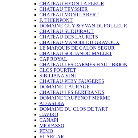
CHATEAU HYON LA FLEUR
CHATEAU TEYSSIER
CHATEAU MONTLABERT
F. THIENPONT
DOMAINE GUY & YVAN DUFOULEUR
CHATEAU SUDUIRAUT
CHATEAU DES LAURETS
CHATEAU MANOIR DU GRAVOUX
LE MARQUIS DE CALON SEGUR
CHATEAU SOCIANDO MALLET
CAP ROYAL
CHATEAU LES CARMES HAUT BRION
CLOS FOURTET
SIBILIANA VINI
CHATEAU PEBY FAUGERES
DOMAINE L'AURAGE
CHATEAU LES BERTRANDS
DOMAINE TAUPENOT MERME
AD ASTRA
DOMAINE DU CLOS DE TART
CAVIRO
CANAPI
MIOPASSO
PEMO
EL ARGAR