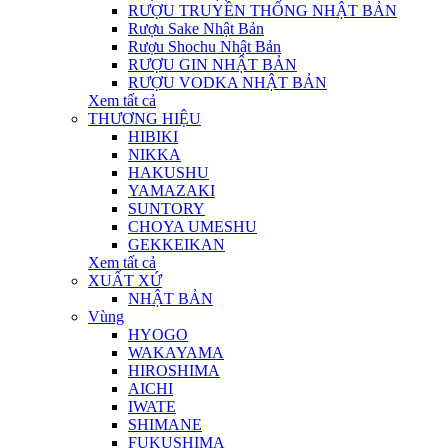
RƯỢU TRUYỀN THỐNG NHẬT BẢN
Rượu Sake Nhật Bản
Rượu Shochu Nhật Bản
RƯỢU GIN NHẬT BẢN
RƯỢU VODKA NHẬT BẢN
Xem tất cả
THƯƠNG HIỆU
HIBIKI
NIKKA
HAKUSHU
YAMAZAKI
SUNTORY
CHOYA UMESHU
GEKKEIKAN
Xem tất cả
XUẤT XỨ
NHẬT BẢN
Vùng
HYOGO
WAKAYAMA
HIROSHIMA
AICHI
IWATE
SHIMANE
FUKUSHIMA