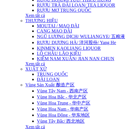
RƯỢU TRÀ ĐÀI LOAN/ TEA LIQUOR
RƯỢU MƠ TRUNG QUỐC
Xem tất cả
THƯƠNG HIỆU
MOUTAI / MAO ĐÀI
CANG MAO ĐÀI
NGŨ LƯƠNG DỊCH/ WULIANGYE/ 五粮液
RƯỢU DƯƠNG HÀ/ 洋河股份/ Yang He
KINMEN KAOLIANG LIQUOR
LÔ CHÂU LÃO KIỆU
KIẾM NAM XUÂN/ JIAN NAN CHUN
Xem tất cả
XUẤT XỨ
TRUNG QUỐC
ĐÀI LOAN
Vùng Sản Xuất/ 酿造产区
Vùng Tây Nam - 西南产区
Vùng Hoa Bắc - 华北产区
Vùng Hoa Trung - 华中产区
Vùng Hoa Nam - 华南产区
Vùng Hoa Đông - 华东地区
Vùng Tây Bắc/ 西北地区
Xem tất cả