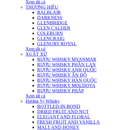
Xem tất cả
THƯƠNG HIỆU
BALBLAIR
DARKNESS
GLENBRIDGE
GLEN CALDER
COLEBURN
GLENCRAIG
GLENURY ROYAL
Xem tất cả
XUẤT XỨ
RƯỢU WHISKY MYANMAR
RƯỢU WHISKY PHẦN LAN
RƯỢU WHISKY ANH QUỐC
RƯỢU WHISKY ẤN ĐỘ
RƯỢU WHISKY HÀN QUỐC
RƯỢU WHISKY MOLDOVA
RƯỢU WHISKY PHÁP
Xem tất cả
Hương Vị Whisky
BOTTLED-IN-BOND
DRIED FRUIT AND NUT
ELEGANT AND FLORAL
FRESH FRUIT AND VANILLA
MALT AND HONEY