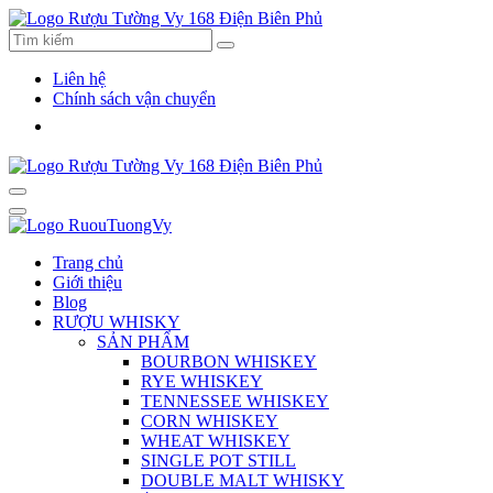
Liên hệ
Chính sách vận chuyển
Trang chủ
Giới thiệu
Blog
RƯỢU WHISKY
SẢN PHẨM
BOURBON WHISKEY
RYE WHISKEY
TENNESSEE WHISKEY
CORN WHISKEY
WHEAT WHISKEY
SINGLE POT STILL
DOUBLE MALT WHISKY