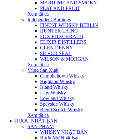
MARITIME AND SMOKY
PEAT AND FRUIT
Xem tất cả
Independent Bottlings
FINEST WHISKY BERLIN
HUNTER LAING
FOX FITZGERALD
ELIXIR DISTILLERS
GLEN DENNY
SILVER SEAL
WILSON & MORGAN
Xem tất cả
Vùng Sản Xuất
Campbeltown Whisky
Highland Whisky
Island Whisky
Islay Whisky
Lowland Whisky
Speyside Whisky
Blend Scotch Whisky
Xem tất cả
RƯỢU NHẬT BẢN
SẢN PHẨM
WHISKY NHẬT BẢN
Rượu Mơ Nhật Bản