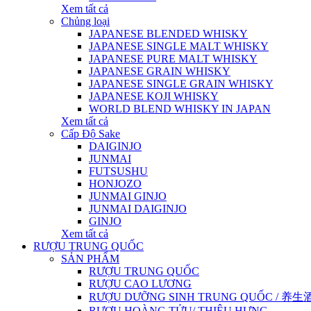
Xem tất cả
Chủng loại
JAPANESE BLENDED WHISKY
JAPANESE SINGLE MALT WHISKY
JAPANESE PURE MALT WHISKY
JAPANESE GRAIN WHISKY
JAPANESE SINGLE GRAIN WHISKY
JAPANESE KOJI WHISKY
WORLD BLEND WHISKY IN JAPAN
Xem tất cả
Cấp Độ Sake
DAIGINJO
JUNMAI
FUTSUSHU
HONJOZO
JUNMAI GINJO
JUNMAI DAIGINJO
GINJO
Xem tất cả
RƯỢU TRUNG QUỐC
SẢN PHẨM
RƯỢU TRUNG QUỐC
RƯỢU CAO LƯƠNG
RƯỢU DƯỠNG SINH TRUNG QUỐC / 养生酒 / 
RƯỢU HOÀNG TỬU/ THIỆU HƯNG