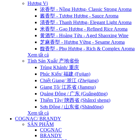
Hương Vị
浓香型 - Nồng Hương- Classic Strong Aroma
酱香型 - Tương Hương - Sauce Aroma
清香型 - Thanh Hương- Elegant Light Aroma
米香型 - Gạo Hương - Refined Rice Aroma
黄酒型 - Hoàng Tửu - Aged Shaoxing Wine
芝麻香型 - Hương Vừng - Sesame Aroma
馥香型 - Phụ Hương - Rich & Complex Aroma
Xem tất cả
Tỉnh Sản Xuất/ 产地省份
Trùng Khánh/ 重庆
Phúc Kiến/ 福建 (Fujian)
Chiết Giang/ 浙江 (Zhejiang)
Giang Tô/ 江苏省 (Jiangsu)
Quảng Đông / 广东 (Guǎngdōng)
Thiểm Tây/ 陝西省 (Shǎnxī sheng)
Sơn Đông / 山东省 (Shāndōng)
Xem tất cả
COGNAC/ BRANDY
SẢN PHẨM
COGNAC
BRANDY