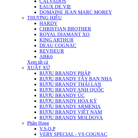
CALVADOS
EAUX DE VIE
DOMAINE JEAN MARC MOREY
THƯƠNG HIỆU
HARDY
CHRISTIAN BROTHER
ROYAL DIAMANT XO
KING ARTHUR
DEAU COGNAC
REVISEUR
ABK6
Xem tất cả
XUẤT XỨ
RƯỢU BRANDY PHÁP
RƯỢU BRANDY TÂY BAN NHA
RƯỢU BRANDY THÁI LAN
RƯỢU BRANDY ANH QUỐC
RƯỢU BRANDY ÚC
RƯỢU BRANDY HOA KỲ
RƯỢU BRANDY ARMENIA
RƯỢU BRANDY VIỆT NAM
RƯỢU BRANDY MOLDOVA
Phân Hạng
V.S.O.P
VERY SPECIAL - VS COGNAC