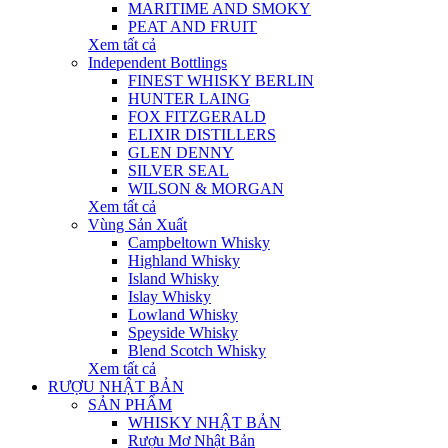
MARITIME AND SMOKY
PEAT AND FRUIT
Xem tất cả
Independent Bottlings
FINEST WHISKY BERLIN
HUNTER LAING
FOX FITZGERALD
ELIXIR DISTILLERS
GLEN DENNY
SILVER SEAL
WILSON & MORGAN
Xem tất cả
Vùng Sản Xuất
Campbeltown Whisky
Highland Whisky
Island Whisky
Islay Whisky
Lowland Whisky
Speyside Whisky
Blend Scotch Whisky
Xem tất cả
RƯỢU NHẬT BẢN
SẢN PHẨM
WHISKY NHẬT BẢN
Rượu Mơ Nhật Bản