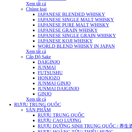
Xem tất cả
Chủng loại
JAPANESE BLENDED WHISKY
JAPANESE SINGLE MALT WHISKY
JAPANESE PURE MALT WHISKY
JAPANESE GRAIN WHISKY
JAPANESE SINGLE GRAIN WHISKY
JAPANESE KOJI WHISKY
WORLD BLEND WHISKY IN JAPAN
Xem tất cả
Cấp Độ Sake
DAIGINJO
JUNMAI
FUTSUSHU
HONJOZO
JUNMAI GINJO
JUNMAI DAIGINJO
GINJO
Xem tất cả
RƯỢU TRUNG QUỐC
SẢN PHẨM
RƯỢU TRUNG QUỐC
RƯỢU CAO LƯƠNG
RƯỢU DƯỠNG SINH TRUNG QUỐC / 养生酒 / 
RƯỢU HOÀNG TỬU/ THIỆU HƯNG