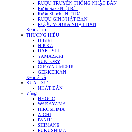
RƯỢU TRUYỀN THỐNG NHẬT BẢN
Rượu Sake Nhật Bản
Rượu Shochu Nhật Bản
RƯỢU GIN NHẬT BẢN
RƯỢU VODKA NHẬT BẢN
Xem tất cả
THƯƠNG HIỆU
HIBIKI
NIKKA
HAKUSHU
YAMAZAKI
SUNTORY
CHOYA UMESHU
GEKKEIKAN
Xem tất cả
XUẤT XỨ
NHẬT BẢN
Vùng
HYOGO
WAKAYAMA
HIROSHIMA
AICHI
IWATE
SHIMANE
FUKUSHIMA