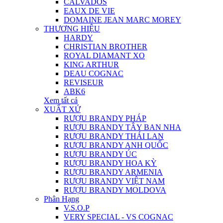
CALVADOS
EAUX DE VIE
DOMAINE JEAN MARC MOREY
THƯƠNG HIỆU
HARDY
CHRISTIAN BROTHER
ROYAL DIAMANT XO
KING ARTHUR
DEAU COGNAC
REVISEUR
ABK6
Xem tất cả
XUẤT XỨ
RƯỢU BRANDY PHÁP
RƯỢU BRANDY TÂY BAN NHA
RƯỢU BRANDY THÁI LAN
RƯỢU BRANDY ANH QUỐC
RƯỢU BRANDY ÚC
RƯỢU BRANDY HOA KỲ
RƯỢU BRANDY ARMENIA
RƯỢU BRANDY VIỆT NAM
RƯỢU BRANDY MOLDOVA
Phân Hạng
V.S.O.P
VERY SPECIAL - VS COGNAC