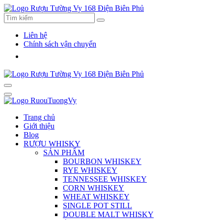
Liên hệ
Chính sách vận chuyển
Trang chủ
Giới thiệu
Blog
RƯỢU WHISKY
SẢN PHẨM
BOURBON WHISKEY
RYE WHISKEY
TENNESSEE WHISKEY
CORN WHISKEY
WHEAT WHISKEY
SINGLE POT STILL
DOUBLE MALT WHISKY