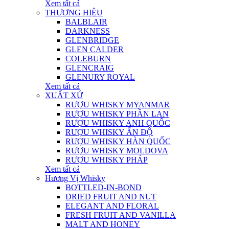
Xem tất cả
THƯƠNG HIỆU
BALBLAIR
DARKNESS
GLENBRIDGE
GLEN CALDER
COLEBURN
GLENCRAIG
GLENURY ROYAL
Xem tất cả
XUẤT XỨ
RƯỢU WHISKY MYANMAR
RƯỢU WHISKY PHẦN LAN
RƯỢU WHISKY ANH QUỐC
RƯỢU WHISKY ẤN ĐỘ
RƯỢU WHISKY HÀN QUỐC
RƯỢU WHISKY MOLDOVA
RƯỢU WHISKY PHÁP
Xem tất cả
Hương Vị Whisky
BOTTLED-IN-BOND
DRIED FRUIT AND NUT
ELEGANT AND FLORAL
FRESH FRUIT AND VANILLA
MALT AND HONEY