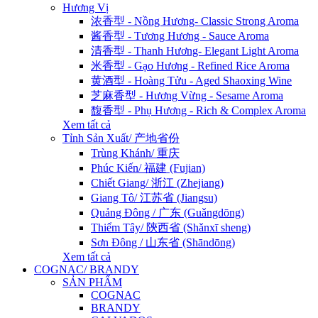
Hương Vị
浓香型 - Nồng Hương- Classic Strong Aroma
酱香型 - Tương Hương - Sauce Aroma
清香型 - Thanh Hương- Elegant Light Aroma
米香型 - Gạo Hương - Refined Rice Aroma
黄酒型 - Hoàng Tửu - Aged Shaoxing Wine
芝麻香型 - Hương Vừng - Sesame Aroma
馥香型 - Phụ Hương - Rich & Complex Aroma
Xem tất cả
Tỉnh Sản Xuất/ 产地省份
Trùng Khánh/ 重庆
Phúc Kiến/ 福建 (Fujian)
Chiết Giang/ 浙江 (Zhejiang)
Giang Tô/ 江苏省 (Jiangsu)
Quảng Đông / 广东 (Guǎngdōng)
Thiểm Tây/ 陝西省 (Shǎnxī sheng)
Sơn Đông / 山东省 (Shāndōng)
Xem tất cả
COGNAC/ BRANDY
SẢN PHẨM
COGNAC
BRANDY