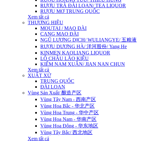
RƯỢU TRÀ ĐÀI LOAN/ TEA LIQUOR
RƯỢU MƠ TRUNG QUỐC
Xem tất cả
THƯƠNG HIỆU
MOUTAI / MAO ĐÀI
CANG MAO ĐÀI
NGŨ LƯƠNG DỊCH/ WULIANGYE/ 五粮液
RƯỢU DƯƠNG HÀ/ 洋河股份/ Yang He
KINMEN KAOLIANG LIQUOR
LÔ CHÂU LÃO KIỆU
KIẾM NAM XUÂN/ JIAN NAN CHUN
Xem tất cả
XUẤT XỨ
TRUNG QUỐC
ĐÀI LOAN
Vùng Sản Xuất/ 酿造产区
Vùng Tây Nam - 西南产区
Vùng Hoa Bắc - 华北产区
Vùng Hoa Trung - 华中产区
Vùng Hoa Nam - 华南产区
Vùng Hoa Đông - 华东地区
Vùng Tây Bắc/ 西北地区
Xem tất cả