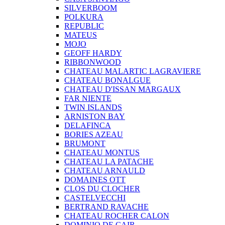
SILVERBOOM
POLKURA
REPUBLIC
MATEUS
MOJO
GEOFF HARDY
RIBBONWOOD
CHATEAU MALARTIC LAGRAVIERE
CHATEAU BONALGUE
CHATEAU D'ISSAN MARGAUX
FAR NIENTE
TWIN ISLANDS
ARNISTON BAY
DELAFINCA
BORIES AZEAU
BRUMONT
CHATEAU MONTUS
CHATEAU LA PATACHE
CHATEAU ARNAULD
DOMAINES OTT
CLOS DU CLOCHER
CASTELVECCHI
BERTRAND RAVACHE
CHATEAU ROCHER CALON
DOMINIO DE CAIR