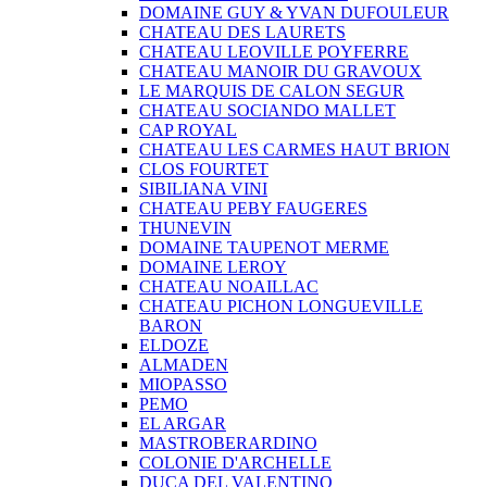
DOMAINE GUY & YVAN DUFOULEUR
CHATEAU DES LAURETS
CHATEAU LEOVILLE POYFERRE
CHATEAU MANOIR DU GRAVOUX
LE MARQUIS DE CALON SEGUR
CHATEAU SOCIANDO MALLET
CAP ROYAL
CHATEAU LES CARMES HAUT BRION
CLOS FOURTET
SIBILIANA VINI
CHATEAU PEBY FAUGERES
THUNEVIN
DOMAINE TAUPENOT MERME
DOMAINE LEROY
CHATEAU NOAILLAC
CHATEAU PICHON LONGUEVILLE
BARON
ELDOZE
ALMADEN
MIOPASSO
PEMO
EL ARGAR
MASTROBERARDINO
COLONIE D'ARCHELLE
DUCA DEL VALENTINO