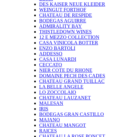
DES KAISER NEUE KLEIDER
WEINGUT FORTHOF
CHATEAU DE RESPIDE
BODEGAS AGUIRRE
ADMIRALITY BAY
THISTLEDOWN WINES
12 E MEZZO COLLECTION
CASA VINICOLA BOTTER
ENZO BARTOLI
ADDESSO
CASA LUNARDI
CECCATO
NIER COTE DU RHONE
DOMAINE PECH DES CADES
CHATEAU GRAND TUILLAC
LA BELLE ANGELE
LO ZOCCOLAIO
CHATEAU LAUZANET
MALESAN
IRIS
BODEGAS GRAN CASTILLO
MAJANO
CHATEAU MANGOT
RAICES
CHATEAU LA ROSE PONCET