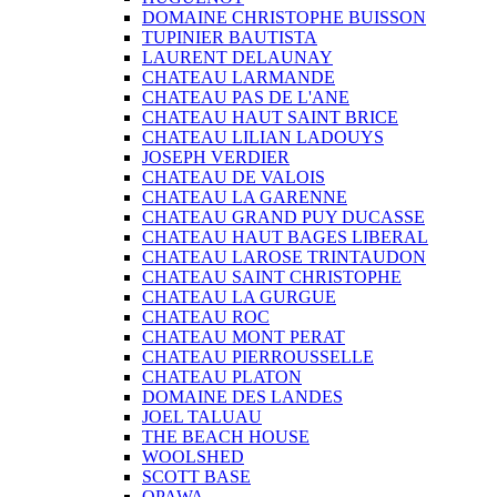
DOMAINE CHRISTOPHE BUISSON
TUPINIER BAUTISTA
LAURENT DELAUNAY
CHATEAU LARMANDE
CHATEAU PAS DE L'ANE
CHATEAU HAUT SAINT BRICE
CHATEAU LILIAN LADOUYS
JOSEPH VERDIER
CHATEAU DE VALOIS
CHATEAU LA GARENNE
CHATEAU GRAND PUY DUCASSE
CHATEAU HAUT BAGES LIBERAL
CHATEAU LAROSE TRINTAUDON
CHATEAU SAINT CHRISTOPHE
CHATEAU LA GURGUE
CHATEAU ROC
CHATEAU MONT PERAT
CHATEAU PIERROUSSELLE
CHATEAU PLATON
DOMAINE DES LANDES
JOEL TALUAU
THE BEACH HOUSE
WOOLSHED
SCOTT BASE
OPAWA