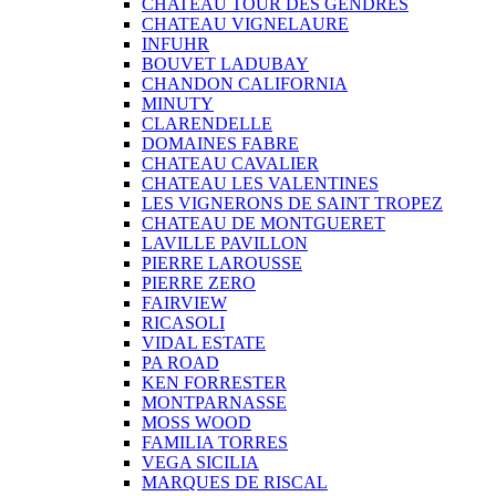
CHATEAU TOUR DES GENDRES
CHATEAU VIGNELAURE
INFUHR
BOUVET LADUBAY
CHANDON CALIFORNIA
MINUTY
CLARENDELLE
DOMAINES FABRE
CHATEAU CAVALIER
CHATEAU LES VALENTINES
LES VIGNERONS DE SAINT TROPEZ
CHATEAU DE MONTGUERET
LAVILLE PAVILLON
PIERRE LAROUSSE
PIERRE ZERO
FAIRVIEW
RICASOLI
VIDAL ESTATE
PA ROAD
KEN FORRESTER
MONTPARNASSE
MOSS WOOD
FAMILIA TORRES
VEGA SICILIA
MARQUES DE RISCAL