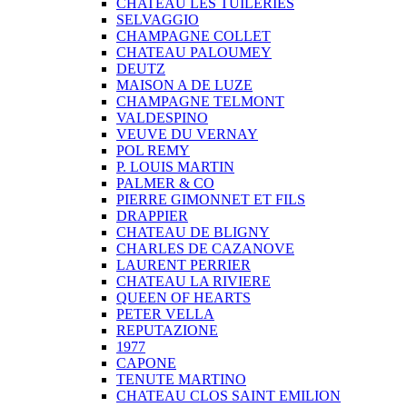
CHATEAU LES TUILERIES
SELVAGGIO
CHAMPAGNE COLLET
CHATEAU PALOUMEY
DEUTZ
MAISON A DE LUZE
CHAMPAGNE TELMONT
VALDESPINO
VEUVE DU VERNAY
POL REMY
P. LOUIS MARTIN
PALMER & CO
PIERRE GIMONNET ET FILS
DRAPPIER
CHATEAU DE BLIGNY
CHARLES DE CAZANOVE
LAURENT PERRIER
CHATEAU LA RIVIERE
QUEEN OF HEARTS
PETER VELLA
REPUTAZIONE
1977
CAPONE
TENUTE MARTINO
CHATEAU CLOS SAINT EMILION