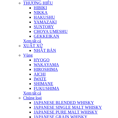
THƯƠNG HIỆU
HIBIKI
NIKKA
HAKUSHU
YAMAZAKI
SUNTORY
CHOYA UMESHU
GEKKEIKAN
Xem tất cả
XUẤT XỨ
NHẬT BẢN
Vùng
HYOGO
WAKAYAMA
HIROSHIMA
AICHI
IWATE
SHIMANE
FUKUSHIMA
Xem tất cả
Chủng loại
JAPANESE BLENDED WHISKY
JAPANESE SINGLE MALT WHISKY
JAPANESE PURE MALT WHISKY
JAPANESE GRAIN WHISKY