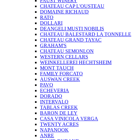
FAUST WINERY
CHATEAU CAP L'OUSTEAU
DOMAINE RICHAUD
RATO
DOLLARI
DEANGELI MUSTI NOBILIS
CHATEAU BALESTARD LA TONNELLE
CHATEAU GRAND TAYAC
GRAHAM'S
CHATEAU SEMONLON
WESTERN CELLARS
WEINKELLEREI HECHTSHEIM
MONT TAUCH
FAMILY FORCATO
AUSWAN CREEK
PAVO
ECHEVERIA
DORADO
INTERVALO
TABLAS CREEK
BARON DE LEY
CASA VINICOLA VERGA
TWENTY ACRES
NAPANOOK
ANRE