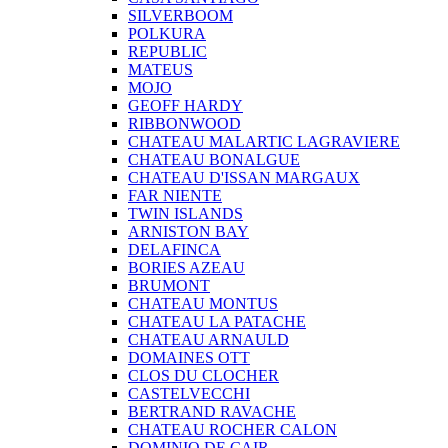
SILVERBOOM
POLKURA
REPUBLIC
MATEUS
MOJO
GEOFF HARDY
RIBBONWOOD
CHATEAU MALARTIC LAGRAVIERE
CHATEAU BONALGUE
CHATEAU D'ISSAN MARGAUX
FAR NIENTE
TWIN ISLANDS
ARNISTON BAY
DELAFINCA
BORIES AZEAU
BRUMONT
CHATEAU MONTUS
CHATEAU LA PATACHE
CHATEAU ARNAULD
DOMAINES OTT
CLOS DU CLOCHER
CASTELVECCHI
BERTRAND RAVACHE
CHATEAU ROCHER CALON
DOMINIO DE CAIR