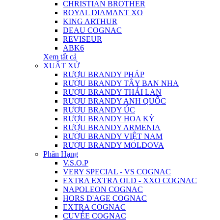
CHRISTIAN BROTHER
ROYAL DIAMANT XO
KING ARTHUR
DEAU COGNAC
REVISEUR
ABK6
Xem tất cả
XUẤT XỨ
RƯỢU BRANDY PHÁP
RƯỢU BRANDY TÂY BAN NHA
RƯỢU BRANDY THÁI LAN
RƯỢU BRANDY ANH QUỐC
RƯỢU BRANDY ÚC
RƯỢU BRANDY HOA KỲ
RƯỢU BRANDY ARMENIA
RƯỢU BRANDY VIỆT NAM
RƯỢU BRANDY MOLDOVA
Phân Hạng
V.S.O.P
VERY SPECIAL - VS COGNAC
EXTRA EXTRA OLD - XXO COGNAC
NAPOLEON COGNAC
HORS D'AGE COGNAC
EXTRA COGNAC
CUVÉE COGNAC