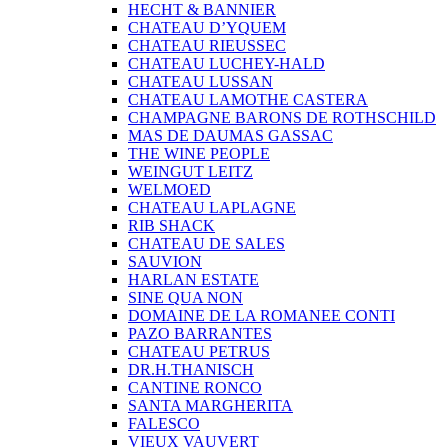
HECHT & BANNIER
CHATEAU D’YQUEM
CHATEAU RIEUSSEC
CHATEAU LUCHEY-HALD
CHATEAU LUSSAN
CHATEAU LAMOTHE CASTERA
CHAMPAGNE BARONS DE ROTHSCHILD
MAS DE DAUMAS GASSAC
THE WINE PEOPLE
WEINGUT LEITZ
WELMOED
CHATEAU LAPLAGNE
RIB SHACK
CHATEAU DE SALES
SAUVION
HARLAN ESTATE
SINE QUA NON
DOMAINE DE LA ROMANEE CONTI
PAZO BARRANTES
CHATEAU PETRUS
DR.H.THANISCH
CANTINE RONCO
SANTA MARGHERITA
FALESCO
VIEUX VAUVERT