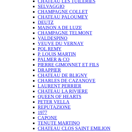
CHATEAU LES TUILERIES
SELVAGGIO
CHAMPAGNE COLLET
CHATEAU PALOUMEY
DEUTZ
MAISON A DE LUZE
CHAMPAGNE TELMONT
VALDESPINO
VEUVE DU VERNAY
POL REMY
P. LOUIS MARTIN
PALMER & CO
PIERRE GIMONNET ET FILS
DRAPPIER
CHATEAU DE BLIGNY
CHARLES DE CAZANOVE
LAURENT PERRIER
CHATEAU LA RIVIERE
QUEEN OF HEARTS
PETER VELLA
REPUTAZIONE
1977
CAPONE
TENUTE MARTINO
CHATEAU CLOS SAINT EMILION