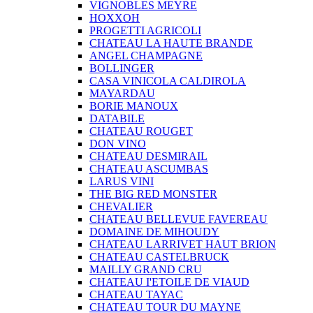
VIGNOBLES MEYRE
HOXXOH
PROGETTI AGRICOLI
CHATEAU LA HAUTE BRANDE
ANGEL CHAMPAGNE
BOLLINGER
CASA VINICOLA CALDIROLA
MAYARDAU
BORIE MANOUX
DATABILE
CHATEAU ROUGET
DON VINO
CHATEAU DESMIRAIL
CHATEAU ASCUMBAS
LARUS VINI
THE BIG RED MONSTER
CHEVALIER
CHATEAU BELLEVUE FAVEREAU
DOMAINE DE MIHOUDY
CHATEAU LARRIVET HAUT BRION
CHATEAU CASTELBRUCK
MAILLY GRAND CRU
CHATEAU I'ETOILE DE VIAUD
CHATEAU TAYAC
CHATEAU TOUR DU MAYNE