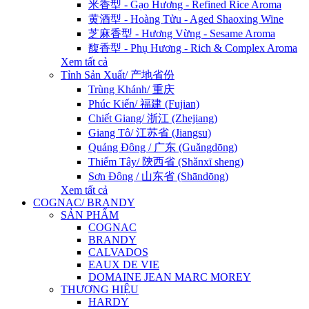
米香型 - Gạo Hương - Refined Rice Aroma
黄酒型 - Hoàng Tửu - Aged Shaoxing Wine
芝麻香型 - Hương Vừng - Sesame Aroma
馥香型 - Phụ Hương - Rich & Complex Aroma
Xem tất cả
Tỉnh Sản Xuất/ 产地省份
Trùng Khánh/ 重庆
Phúc Kiến/ 福建 (Fujian)
Chiết Giang/ 浙江 (Zhejiang)
Giang Tô/ 江苏省 (Jiangsu)
Quảng Đông / 广东 (Guǎngdōng)
Thiểm Tây/ 陝西省 (Shǎnxī sheng)
Sơn Đông / 山东省 (Shāndōng)
Xem tất cả
COGNAC/ BRANDY
SẢN PHẨM
COGNAC
BRANDY
CALVADOS
EAUX DE VIE
DOMAINE JEAN MARC MOREY
THƯƠNG HIỆU
HARDY