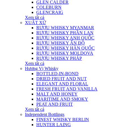
GLEN CALDER
COLEBURN
GLENCRAIG
Xem tất cả
XUẤT XỨ
RƯỢU WHISKY MYANMAR
RƯỢU WHISKY PHẦN LAN
RƯỢU WHISKY ANH QUỐC
RƯỢU WHISKY ẤN ĐỘ
RƯỢU WHISKY HÀN QUỐC
RƯỢU WHISKY MOLDOVA
RƯỢU WHISKY PHÁP
Xem tất cả
Hương Vị Whisky
BOTTLED-IN-BOND
DRIED FRUIT AND NUT
ELEGANT AND FLORAL
FRESH FRUIT AND VANILLA
MALT AND HONEY
MARITIME AND SMOKY
PEAT AND FRUIT
Xem tất cả
Independent Bottlings
FINEST WHISKY BERLIN
HUNTER LAING