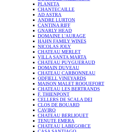
PLANETA
CHANTECAILLE
AD ASTRA
ANDRE LURTON
CANTINA RIFF
GNARLY HEAD
DOMAINE L'AURAGE
HAHN FAMILY WINES
NICOLAS JOLY
CHATEAU MERLET
VILLA SANTA MARTA
CHATEAU PUYGUERAUD
DOMAIN DUVEAU
CHATEAU CARBONNEAU
ODFIELL VINEYARDS
MAISON MALET ROQUEFORT
CHATEAU LES BERTRANDS
F. THIENPONT
CELLERS DE SCALA DEI
CLOS DE BOUARD
CAVIRO
CHATEAU BERLIQUET
TENUTE EMERA
CHATEAU LABEGORCE
CASA SANTIAGO