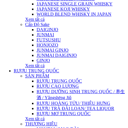
JAPANESE SINGLE GRAIN WHISKY
JAPANESE KOJI WHISKY
WORLD BLEND WHISKY IN JAPAN
Xem tất cả
Cấp Độ Sake
DAIGINJO
JUNMAI
FUTSUSHU
HONJOZO
JUNMAI GINJO
JUNMAI DAIGINJO
GINJO
Xem tất cả
RƯỢU TRUNG QUỐC
SẢN PHẨM
RƯỢU TRUNG QUỐC
RƯỢU CAO LƯƠNG
RƯỢU DƯỠNG SINH TRUNG QUỐC / 养生
酒 / Yǎngshēng Jiǔ
RƯỢU HOÀNG TỬU/ THIỆU HƯNG
RƯỢU TRÀ ĐÀI LOAN/ TEA LIQUOR
RƯỢU MƠ TRUNG QUỐC
Xem tất cả
THƯƠNG HIỆU