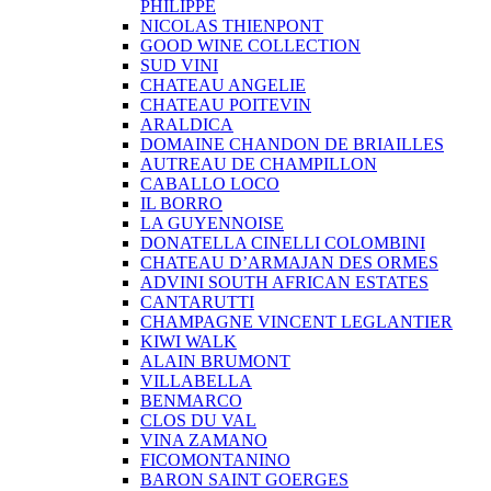
PHILIPPE
NICOLAS THIENPONT
GOOD WINE COLLECTION
SUD VINI
CHATEAU ANGELIE
CHATEAU POITEVIN
ARALDICA
DOMAINE CHANDON DE BRIAILLES
AUTREAU DE CHAMPILLON
CABALLO LOCO
IL BORRO
LA GUYENNOISE
DONATELLA CINELLI COLOMBINI
CHATEAU D’ARMAJAN DES ORMES
ADVINI SOUTH AFRICAN ESTATES
CANTARUTTI
CHAMPAGNE VINCENT LEGLANTIER
KIWI WALK
ALAIN BRUMONT
VILLABELLA
BENMARCO
CLOS DU VAL
VINA ZAMANO
FICOMONTANINO
BARON SAINT GOERGES