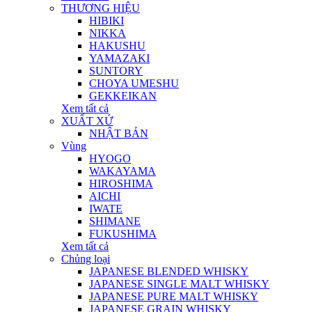
THƯƠNG HIỆU
HIBIKI
NIKKA
HAKUSHU
YAMAZAKI
SUNTORY
CHOYA UMESHU
GEKKEIKAN
Xem tất cả
XUẤT XỨ
NHẬT BẢN
Vùng
HYOGO
WAKAYAMA
HIROSHIMA
AICHI
IWATE
SHIMANE
FUKUSHIMA
Xem tất cả
Chủng loại
JAPANESE BLENDED WHISKY
JAPANESE SINGLE MALT WHISKY
JAPANESE PURE MALT WHISKY
JAPANESE GRAIN WHISKY