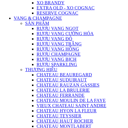
XO BRANDY
EXTRA OLD - XO COGNAC
RESERVE COGNAC
VANG & CHAMPAGNE
SẢN PHẨM
RƯỢU VANG NGỌT
RƯỢU VANG CƯỜNG HÓA
RƯỢU VANG ĐỎ
RƯỢU VANG TRẮNG
RƯỢU VANG HỒNG
RƯỢU CHAMPAGNE
RƯỢU VANG BỊCH
RƯỢU SPARKLING
THƯƠNG HIỆU
CHATEAU BEAUREGARD
CHATEAU SUDUIRAUT
CHATEAU RAUZAN GASSIES
CHATEAU LA BRULERIE
CHATEAU FERRANDE
CHATEAU MOULIN DE LA FAYE
VIEUX CHATEAU SAINT ANDRE
CHATEAU HYON LA FLEUR
CHATEAU TEYSSIER
CHATEAU HAUT ROCHER
CHATEAU MONTLABERT