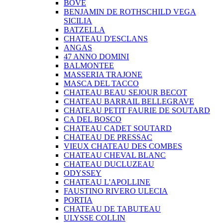
BOVE
BENJAMIN DE ROTHSCHILD VEGA
SICILIA
BATZELLA
CHATEAU D'ESCLANS
ANGAS
47 ANNO DOMINI
BALMONTEE
MASSERIA TRAJONE
MASCA DEL TACCO
CHATEAU BEAU SEJOUR BECOT
CHATEAU BARRAIL BELLEGRAVE
CHATEAU PETIT FAURIE DE SOUTARD
CA DEL BOSCO
CHATEAU CADET SOUTARD
CHATEAU DE PRESSAC
VIEUX CHATEAU DES COMBES
CHATEAU CHEVAL BLANC
CHATEAU DUCLUZEAU
ODYSSEY
CHATEAU L'APOLLINE
FAUSTINO RIVERO ULECIA
PORTIA
CHATEAU DE TABUTEAU
ULYSSE COLLIN