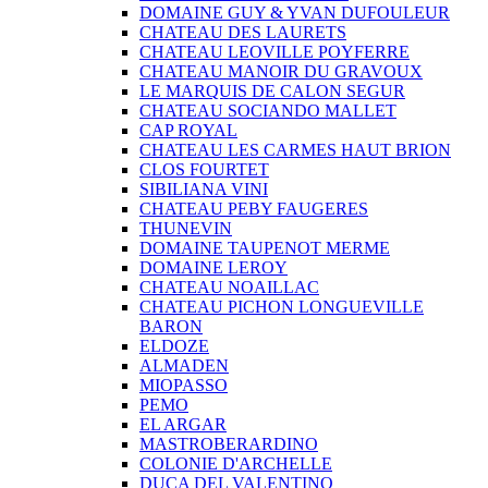
DOMAINE GUY & YVAN DUFOULEUR
CHATEAU DES LAURETS
CHATEAU LEOVILLE POYFERRE
CHATEAU MANOIR DU GRAVOUX
LE MARQUIS DE CALON SEGUR
CHATEAU SOCIANDO MALLET
CAP ROYAL
CHATEAU LES CARMES HAUT BRION
CLOS FOURTET
SIBILIANA VINI
CHATEAU PEBY FAUGERES
THUNEVIN
DOMAINE TAUPENOT MERME
DOMAINE LEROY
CHATEAU NOAILLAC
CHATEAU PICHON LONGUEVILLE
BARON
ELDOZE
ALMADEN
MIOPASSO
PEMO
EL ARGAR
MASTROBERARDINO
COLONIE D'ARCHELLE
DUCA DEL VALENTINO