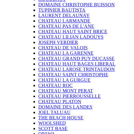
DOMAINE CHRISTOPHE BUISSON
TUPINIER BAUTISTA
LAURENT DELAUNAY
CHATEAU LARMANDE
CHATEAU PAS DE L'ANE
CHATEAU HAUT SAINT BRICE
CHATEAU LILIAN LADOUYS
JOSEPH VERDIER
CHATEAU DE VALOIS
CHATEAU LA GARENNE
CHATEAU GRAND PUY DUCASSE
CHATEAU HAUT BAGES LIBERAL
CHATEAU LAROSE TRINTAUDON
CHATEAU SAINT CHRISTOPHE
CHATEAU LA GURGUE
CHATEAU ROC
CHATEAU MONT PERAT
CHATEAU PIERROUSSELLE
CHATEAU PLATON
DOMAINE DES LANDES
JOEL TALUAU
THE BEACH HOUSE
WOOLSHED
SCOTT BASE
OPAWA