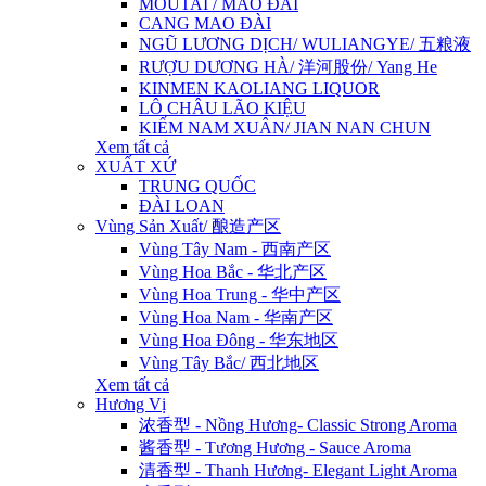
MOUTAI / MAO ĐÀI
CANG MAO ĐÀI
NGŨ LƯƠNG DỊCH/ WULIANGYE/ 五粮液
RƯỢU DƯƠNG HÀ/ 洋河股份/ Yang He
KINMEN KAOLIANG LIQUOR
LÔ CHÂU LÃO KIỆU
KIẾM NAM XUÂN/ JIAN NAN CHUN
Xem tất cả
XUẤT XỨ
TRUNG QUỐC
ĐÀI LOAN
Vùng Sản Xuất/ 酿造产区
Vùng Tây Nam - 西南产区
Vùng Hoa Bắc - 华北产区
Vùng Hoa Trung - 华中产区
Vùng Hoa Nam - 华南产区
Vùng Hoa Đông - 华东地区
Vùng Tây Bắc/ 西北地区
Xem tất cả
Hương Vị
浓香型 - Nồng Hương- Classic Strong Aroma
酱香型 - Tương Hương - Sauce Aroma
清香型 - Thanh Hương- Elegant Light Aroma