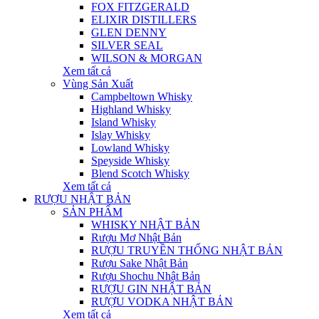
FOX FITZGERALD
ELIXIR DISTILLERS
GLEN DENNY
SILVER SEAL
WILSON & MORGAN
Xem tất cả
Vùng Sản Xuất
Campbeltown Whisky
Highland Whisky
Island Whisky
Islay Whisky
Lowland Whisky
Speyside Whisky
Blend Scotch Whisky
Xem tất cả
RƯỢU NHẬT BẢN
SẢN PHẨM
WHISKY NHẬT BẢN
Rượu Mơ Nhật Bản
RƯỢU TRUYỀN THỐNG NHẬT BẢN
Rượu Sake Nhật Bản
Rượu Shochu Nhật Bản
RƯỢU GIN NHẬT BẢN
RƯỢU VODKA NHẬT BẢN
Xem tất cả