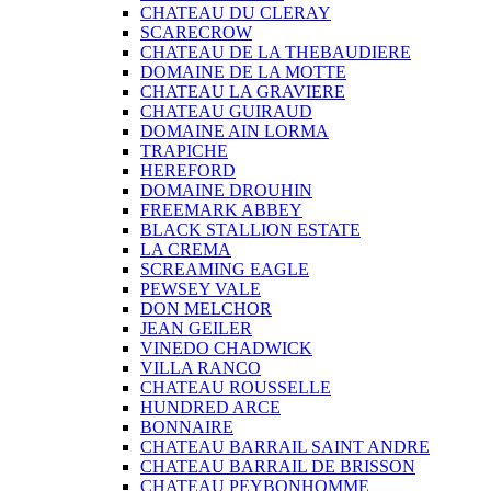
CHATEAU DU CLERAY
SCARECROW
CHATEAU DE LA THEBAUDIERE
DOMAINE DE LA MOTTE
CHATEAU LA GRAVIERE
CHATEAU GUIRAUD
DOMAINE AIN LORMA
TRAPICHE
HEREFORD
DOMAINE DROUHIN
FREEMARK ABBEY
BLACK STALLION ESTATE
LA CREMA
SCREAMING EAGLE
PEWSEY VALE
DON MELCHOR
JEAN GEILER
VINEDO CHADWICK
VILLA RANCO
CHATEAU ROUSSELLE
HUNDRED ARCE
BONNAIRE
CHATEAU BARRAIL SAINT ANDRE
CHATEAU BARRAIL DE BRISSON
CHATEAU PEYBONHOMME