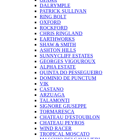
DALRYMPLE
PATRICK SULLIVAN
RING BOLT
OXFORD
ROCKFORD
CHRIS RINGLAND
EARTHWORKS
SHAW & SMITH
ASHTON HILLS
SUNNYCLIFF ESTATES
GEORGES VIGOUROUX
ALPHA ESTATE
QUINTA DO PESSEGUEIRO
DOMINIO DE PUNCTUM
VIK
CASTANO
ARZUAGA
TALAMONTI
SIGNORE GIUSEPPE
TORMARESCA
CHATEAU D'ESTOUBLON
CHATEAU PEYROS
WIND RACER
TROPICAL MOSCATO