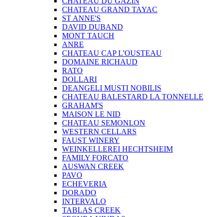
CHATEAU DU GAZIN
CHATEAU GRAND TAYAC
ST ANNE'S
DAVID DUBAND
MONT TAUCH
ANRE
CHATEAU CAP L'OUSTEAU
DOMAINE RICHAUD
RATO
DOLLARI
DEANGELI MUSTI NOBILIS
CHATEAU BALESTARD LA TONNELLE
GRAHAM'S
MAISON LE NID
CHATEAU SEMONLON
WESTERN CELLARS
FAUST WINERY
WEINKELLEREI HECHTSHEIM
FAMILY FORCATO
AUSWAN CREEK
PAVO
ECHEVERIA
DORADO
INTERVALO
TABLAS CREEK