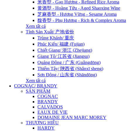
米香型 - Gạo Hương - Refined Rice Aroma
黄酒型 - Hoàng Tửu - Aged Shaoxing Wine
芝麻香型 - Hương Vừng - Sesame Aroma
馥香型 - Phụ Hương - Rich & Complex Aroma
Xem tất cả
Tỉnh Sản Xuất/ 产地省份
Trùng Khánh/ 重庆
Phúc Kiến/ 福建 (Fujian)
Chiết Giang/ 浙江 (Zhejiang)
Giang Tô/ 江苏省 (Jiangsu)
Quảng Đông / 广东 (Guǎngdōng)
Thiểm Tây/ 陝西省 (Shǎnxī sheng)
Sơn Đông / 山东省 (Shāndōng)
Xem tất cả
COGNAC/ BRANDY
SẢN PHẨM
COGNAC
BRANDY
CALVADOS
EAUX DE VIE
DOMAINE JEAN MARC MOREY
THƯƠNG HIỆU
HARDY