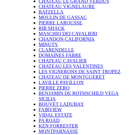
CHATEAU LE GRAND VERDUS
CHATEAU VIGNELAURE
BATZELLA
MOULIN DE GASSAC
PIERRE LAROUSSE
RIB SHACK
MASCHIO DEI CAVALIERI
CHANDON CALIFORNIA
MINUTY
CLARENDELLE
DOMAINES FABRE
CHATEAU CAVALIER
CHATEAU LES VALENTINES
LES VIGNERONS DE SAINT TROPEZ
CHATEAU DE MONTGUERET
LAVILLE PAVILLON
PIERRE ZERO
BENJAMIN DE ROTHSCHILD VEGA
SICILIA
BOUVET LADUBAY
FAIRVIEW
VIDAL ESTATE
PA ROAD
KEN FORRESTER
MONTPARNASSE