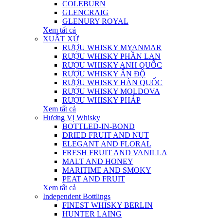
COLEBURN
GLENCRAIG
GLENURY ROYAL
Xem tất cả
XUẤT XỨ
RƯỢU WHISKY MYANMAR
RƯỢU WHISKY PHẦN LAN
RƯỢU WHISKY ANH QUỐC
RƯỢU WHISKY ẤN ĐỘ
RƯỢU WHISKY HÀN QUỐC
RƯỢU WHISKY MOLDOVA
RƯỢU WHISKY PHÁP
Xem tất cả
Hương Vị Whisky
BOTTLED-IN-BOND
DRIED FRUIT AND NUT
ELEGANT AND FLORAL
FRESH FRUIT AND VANILLA
MALT AND HONEY
MARITIME AND SMOKY
PEAT AND FRUIT
Xem tất cả
Independent Bottlings
FINEST WHISKY BERLIN
HUNTER LAING