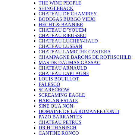
THE WINE PEOPLE
SHINGLEBACK
CHATEAU DE CHAMIREY
BODEGAS BURGO VIEJO
HECHT & BANNIER
CHATEAU D’YQUEM
CHATEAU RIEUSSEC
CHATEAU LUCHEY-HALD
CHATEAU LUSSAN
CHATEAU LAMOTHE CASTERA
CHAMPAGNE BARONS DE ROTHSCHILD
MAS DE DAUMAS GASSAC
CHATEAU ARNAULD
CHATEAU LAPLAGNE
LOUIS BOUILLOT
FALESCO
SCARECROW
SCREAMING EAGLE
HARLAN ESTATE
SINE QUA NON
DOMAINE DE LA ROMANEE CONTI
PAZO BARRANTES
CHATEAU PETRUS
DR.H.THANISCH
CANTINE RONCO