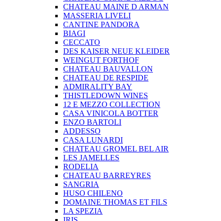
CHATEAU MAINE D ARMAN
MASSERIA LIVELI
CANTINE PANDORA
BIAGI
CECCATO
DES KAISER NEUE KLEIDER
WEINGUT FORTHOF
CHATEAU BAUVALLON
CHATEAU DE RESPIDE
ADMIRALITY BAY
THISTLEDOWN WINES
12 E MEZZO COLLECTION
CASA VINICOLA BOTTER
ENZO BARTOLI
ADDESSO
CASA LUNARDI
CHATEAU GROMEL BEL AIR
LES JAMELLES
RODELIA
CHATEAU BARREYRES
SANGRIA
HUSO CHILENO
DOMAINE THOMAS ET FILS
LA SPEZIA
IRIS