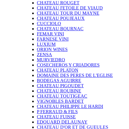
CHATEAU ROUGET
CHATEAU I'ETOILE DE VIAUD
CHATEAU TOUR DU MAYNE
CHATEAU POUJEAUX
CUCCIOLO
CHATEAU BOURNAC
FEMAR VINI
FARNESE VINI
LUXIUM
ORION WINES
ZENSA
MURVIEDRO
COSECHEROS Y CRIADORES
CHATEAU PLATON
DOMAINE DES PERES DE L'EGLISE
BODEGAS AGUIRRE
CHATEAU PIGOUDET
CHATEAU ROUBINE
CHATEAU TOUTIGEAC
VIGNOBLES BARDET
CHATEAU PHILIPPE LE HARDI
P FERRAUD & FILS
CHATEAU FUISSE
EDOUARD DELAUNAY
CHATEAU D'OR ET DE GUEULES