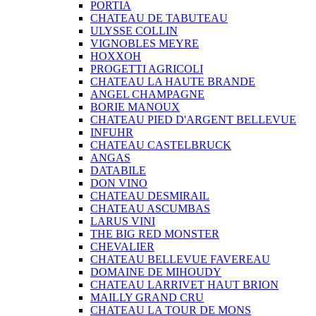
PORTIA
CHATEAU DE TABUTEAU
ULYSSE COLLIN
VIGNOBLES MEYRE
HOXXOH
PROGETTI AGRICOLI
CHATEAU LA HAUTE BRANDE
ANGEL CHAMPAGNE
BORIE MANOUX
CHATEAU PIED D'ARGENT BELLEVUE
INFUHR
CHATEAU CASTELBRUCK
ANGAS
DATABILE
DON VINO
CHATEAU DESMIRAIL
CHATEAU ASCUMBAS
LARUS VINI
THE BIG RED MONSTER
CHEVALIER
CHATEAU BELLEVUE FAVEREAU
DOMAINE DE MIHOUDY
CHATEAU LARRIVET HAUT BRION
MAILLY GRAND CRU
CHATEAU LA TOUR DE MONS