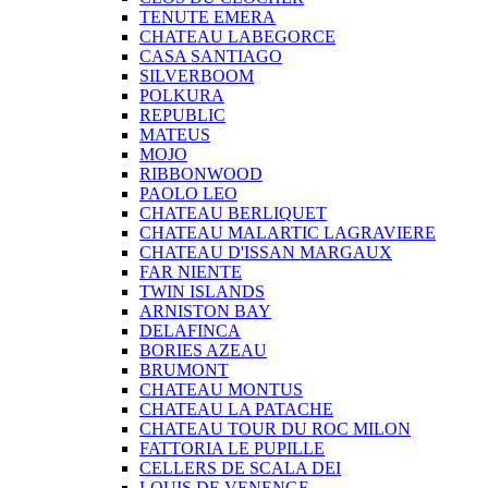
TENUTE EMERA
CHATEAU LABEGORCE
CASA SANTIAGO
SILVERBOOM
POLKURA
REPUBLIC
MATEUS
MOJO
RIBBONWOOD
PAOLO LEO
CHATEAU BERLIQUET
CHATEAU MALARTIC LAGRAVIERE
CHATEAU D'ISSAN MARGAUX
FAR NIENTE
TWIN ISLANDS
ARNISTON BAY
DELAFINCA
BORIES AZEAU
BRUMONT
CHATEAU MONTUS
CHATEAU LA PATACHE
CHATEAU TOUR DU ROC MILON
FATTORIA LE PUPILLE
CELLERS DE SCALA DEI
LOUIS DE VENENGE