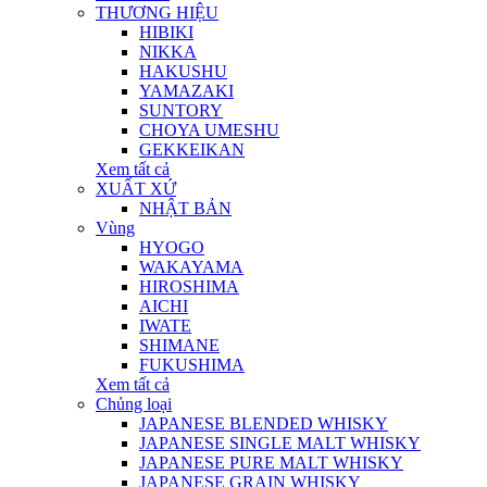
THƯƠNG HIỆU
HIBIKI
NIKKA
HAKUSHU
YAMAZAKI
SUNTORY
CHOYA UMESHU
GEKKEIKAN
Xem tất cả
XUẤT XỨ
NHẬT BẢN
Vùng
HYOGO
WAKAYAMA
HIROSHIMA
AICHI
IWATE
SHIMANE
FUKUSHIMA
Xem tất cả
Chủng loại
JAPANESE BLENDED WHISKY
JAPANESE SINGLE MALT WHISKY
JAPANESE PURE MALT WHISKY
JAPANESE GRAIN WHISKY