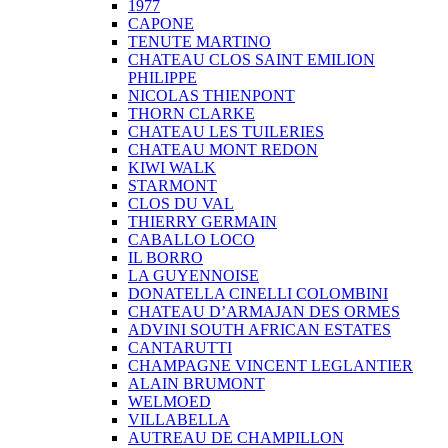
1977
CAPONE
TENUTE MARTINO
CHATEAU CLOS SAINT EMILION
PHILIPPE
NICOLAS THIENPONT
THORN CLARKE
CHATEAU LES TUILERIES
CHATEAU MONT REDON
KIWI WALK
STARMONT
CLOS DU VAL
THIERRY GERMAIN
CABALLO LOCO
IL BORRO
LA GUYENNOISE
DONATELLA CINELLI COLOMBINI
CHATEAU D’ARMAJAN DES ORMES
ADVINI SOUTH AFRICAN ESTATES
CANTARUTTI
CHAMPAGNE VINCENT LEGLANTIER
ALAIN BRUMONT
WELMOED
VILLABELLA
AUTREAU DE CHAMPILLON