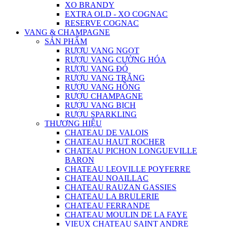
XO BRANDY
EXTRA OLD - XO COGNAC
RESERVE COGNAC
VANG & CHAMPAGNE
SẢN PHẨM
RƯỢU VANG NGỌT
RƯỢU VANG CƯỜNG HÓA
RƯỢU VANG ĐỎ
RƯỢU VANG TRẮNG
RƯỢU VANG HỒNG
RƯỢU CHAMPAGNE
RƯỢU VANG BỊCH
RƯỢU SPARKLING
THƯƠNG HIỆU
CHATEAU DE VALOIS
CHATEAU HAUT ROCHER
CHATEAU PICHON LONGUEVILLE
BARON
CHATEAU LEOVILLE POYFERRE
CHATEAU NOAILLAC
CHATEAU RAUZAN GASSIES
CHATEAU LA BRULERIE
CHATEAU FERRANDE
CHATEAU MOULIN DE LA FAYE
VIEUX CHATEAU SAINT ANDRE