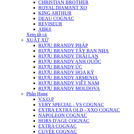
CHRISTIAN BROTHER
ROYAL DIAMANT XO
KING ARTHUR
DEAU COGNAC
REVISEUR
ABK6
Xem tất cả
XUẤT XỨ
RƯỢU BRANDY PHÁP
RƯỢU BRANDY TÂY BAN NHA
RƯỢU BRANDY THÁI LAN
RƯỢU BRANDY ANH QUỐC
RƯỢU BRANDY ÚC
RƯỢU BRANDY HOA KỲ
RƯỢU BRANDY ARMENIA
RƯỢU BRANDY VIỆT NAM
RƯỢU BRANDY MOLDOVA
Phân Hạng
V.S.O.P
VERY SPECIAL - VS COGNAC
EXTRA EXTRA OLD - XXO COGNAC
NAPOLEON COGNAC
HORS D'AGE COGNAC
EXTRA COGNAC
CUVÉE COGNAC