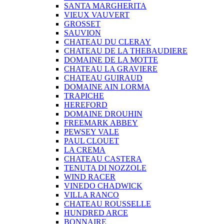
SANTA MARGHERITA
VIEUX VAUVERT
GROSSET
SAUVION
CHATEAU DU CLERAY
CHATEAU DE LA THEBAUDIERE
DOMAINE DE LA MOTTE
CHATEAU LA GRAVIERE
CHATEAU GUIRAUD
DOMAINE AIN LORMA
TRAPICHE
HEREFORD
DOMAINE DROUHIN
FREEMARK ABBEY
PEWSEY VALE
PAUL CLOUET
LA CREMA
CHATEAU CASTERA
TENUTA DI NOZZOLE
WIND RACER
VINEDO CHADWICK
VILLA RANCO
CHATEAU ROUSSELLE
HUNDRED ARCE
BONNAIRE