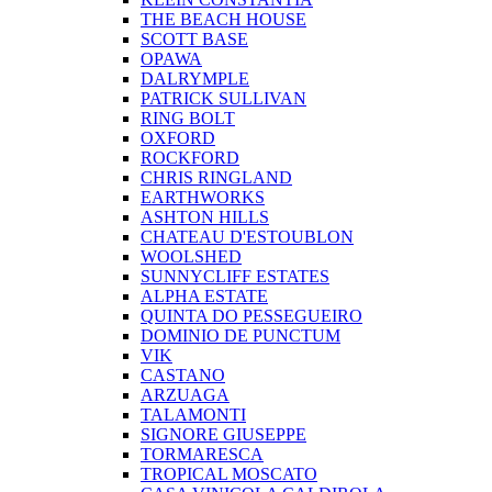
THE BEACH HOUSE
SCOTT BASE
OPAWA
DALRYMPLE
PATRICK SULLIVAN
RING BOLT
OXFORD
ROCKFORD
CHRIS RINGLAND
EARTHWORKS
ASHTON HILLS
CHATEAU D'ESTOUBLON
WOOLSHED
SUNNYCLIFF ESTATES
ALPHA ESTATE
QUINTA DO PESSEGUEIRO
DOMINIO DE PUNCTUM
VIK
CASTANO
ARZUAGA
TALAMONTI
SIGNORE GIUSEPPE
TORMARESCA
TROPICAL MOSCATO