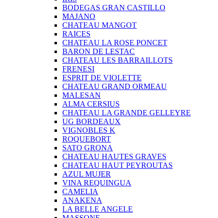
BODEGAS GRAN CASTILLO
MAJANO
CHATEAU MANGOT
RAICES
CHATEAU LA ROSE PONCET
BARON DE LESTAC
CHATEAU LES BARRAILLOTS
FRENESI
ESPRIT DE VIOLETTE
CHATEAU GRAND ORMEAU
MALESAN
ALMA CERSIUS
CHATEAU LA GRANDE GELLEYRE
UG BORDEAUX
VIGNOBLES K
ROQUEBORT
SATO GRONA
CHATEAU HAUTES GRAVES
CHATEAU HAUT PEYROUTAS
AZUL MUJER
VINA REQUINGUA
CAMELIA
ANAKENA
LA BELLE ANGELE
MASSONE