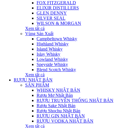
FOX FITZGERALD
ELIXIR DISTILLERS
GLEN DENNY
SILVER SEAL
WILSON & MORGAN
Xem tất cả
Vùng Sản Xuất
Campbeltown Whisky
Highland Whisky
Island Whisky
Islay Whisky
Lowland Whisky
Speyside Whisky
Blend Scotch Whisky
Xem tất cả
RƯỢU NHẬT BẢN
SẢN PHẨM
WHISKY NHẬT BẢN
Rượu Mơ Nhật Bản
RƯỢU TRUYỀN THỐNG NHẬT BẢN
Rượu Sake Nhật Bản
Rượu Shochu Nhật Bản
RƯỢU GIN NHẬT BẢN
RƯỢU VODKA NHẬT BẢN
Xem tất cả