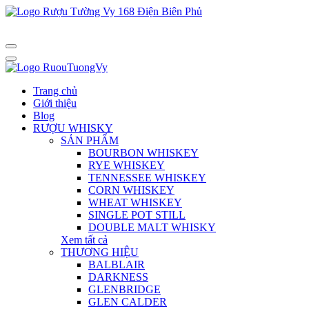
Trang chủ
Giới thiệu
Blog
RƯỢU WHISKY
SẢN PHẨM
BOURBON WHISKEY
RYE WHISKEY
TENNESSEE WHISKEY
CORN WHISKEY
WHEAT WHISKEY
SINGLE POT STILL
DOUBLE MALT WHISKY
Xem tất cả
THƯƠNG HIỆU
BALBLAIR
DARKNESS
GLENBRIDGE
GLEN CALDER