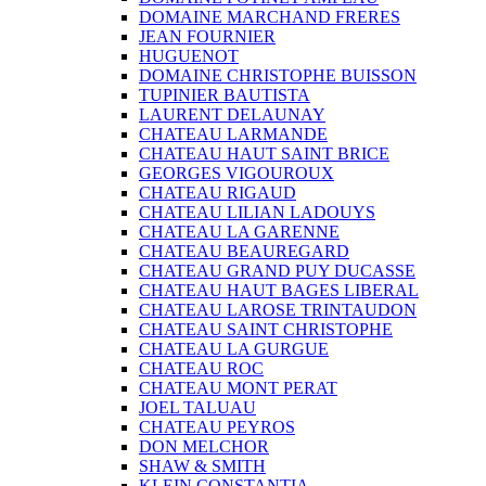
DOMAINE MARCHAND FRERES
JEAN FOURNIER
HUGUENOT
DOMAINE CHRISTOPHE BUISSON
TUPINIER BAUTISTA
LAURENT DELAUNAY
CHATEAU LARMANDE
CHATEAU HAUT SAINT BRICE
GEORGES VIGOUROUX
CHATEAU RIGAUD
CHATEAU LILIAN LADOUYS
CHATEAU LA GARENNE
CHATEAU BEAUREGARD
CHATEAU GRAND PUY DUCASSE
CHATEAU HAUT BAGES LIBERAL
CHATEAU LAROSE TRINTAUDON
CHATEAU SAINT CHRISTOPHE
CHATEAU LA GURGUE
CHATEAU ROC
CHATEAU MONT PERAT
JOEL TALUAU
CHATEAU PEYROS
DON MELCHOR
SHAW & SMITH
KLEIN CONSTANTIA