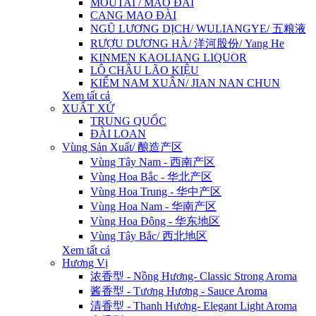
MOUTAI / MAO ĐÀI
CANG MAO ĐÀI
NGŨ LƯƠNG DỊCH/ WULIANGYE/ 五粮液
RƯỢU DƯƠNG HÀ/ 洋河股份/ Yang He
KINMEN KAOLIANG LIQUOR
LÔ CHÂU LÃO KIỆU
KIẾM NAM XUÂN/ JIAN NAN CHUN
Xem tất cả
XUẤT XỨ
TRUNG QUỐC
ĐÀI LOAN
Vùng Sản Xuất/ 酿造产区
Vùng Tây Nam - 西南产区
Vùng Hoa Bắc - 华北产区
Vùng Hoa Trung - 华中产区
Vùng Hoa Nam - 华南产区
Vùng Hoa Đông - 华东地区
Vùng Tây Bắc/ 西北地区
Xem tất cả
Hương Vị
浓香型 - Nồng Hương- Classic Strong Aroma
酱香型 - Tương Hương - Sauce Aroma
清香型 - Thanh Hương- Elegant Light Aroma