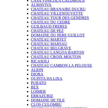
CASA VINICOLA CALDIROLA
ALMAVIVA
CHATEAU BRANAIRE DUCRU
CHATEAU VILLENOUVETTE
CHATEAU TOUR DES GENDRES
CHATEAU DU CEDRE
GUILBAUD FRERES
CHATEAU DE PEZ
DOMAINE DU PERE GUILLOT
CHATEAU MARTET
CHATEAU MARSAU
CHATEAU BELGRAVE
CHATEAU LANGOA BARTON
CHATEAU CROIX MOUTON
RICASOLI
CHATEAU CAMBON LA PELOUSE
ALION
DIORA
QUINTA DA LIXA
PURATO
BEX
LOIMER
ERRAZURIZ
DOMAINE DE I'ILE
CLOS CULOMBU