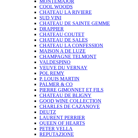
MONTEMAJOR
COOL WOODS
CHATEAU LA RIVIERE
SUD VINI
CHATEAU DE SAINTE GEMME
DRAPPIER
CHATEAU COUTET
CHATEAU DE SALES
CHATEAU LA CONFESSION
MAISON A DE LUZE
CHAMPAGNE TELMONT
VALDESPINO
VEUVE DU VERNAY
POL REMY
P. LOUIS MARTIN
PALMER & CO
PIERRE GIMONNET ET FILS
CHATEAU DE BLIGNY
GOOD WINE COLLECTION
CHARLES DE CAZANOVE
DEUTZ
LAURENT PERRIER
QUEEN OF HEARTS
PETER VELLA
REPUTAZIONE