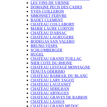
LES VINS DE VIENNE
DOMAINE PECH DES CADES
YVES CUILLERON
SIMONNET FEBVRE
BADET CLEMENT
CHATEAU COS LABORY
MARIE LAURE LURTON
CHATEAU D'ARSAC
CHATEAU LAGRUGERE
BODEGAS SAN VALERO
BRUNO VESPA
SCHLUMBERGER
HUGEL
CHATEAU GRAND TUILLAC
NIER COTE DU RHONE
CHATEAU LESTAGE MONTAGNE
TENUTA ODERISIO
CHATEAU BARRAIL DU BLANC
CHATEAU LARY TAGOT
CHATEAU LAUZANET
CHATEAU SERILHAN
CHATEAU ARTIGUES
CHATEAU GRAVES DE RABION
CHATEAU LASSUS
CHATEAU GRAND MEDOC