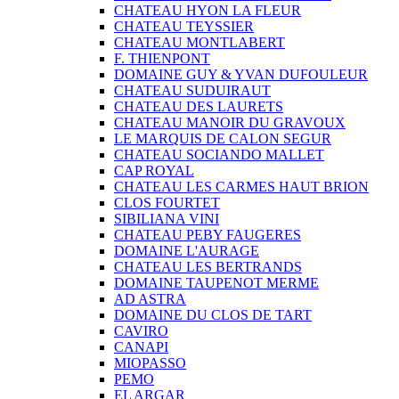
CHATEAU HYON LA FLEUR
CHATEAU TEYSSIER
CHATEAU MONTLABERT
F. THIENPONT
DOMAINE GUY & YVAN DUFOULEUR
CHATEAU SUDUIRAUT
CHATEAU DES LAURETS
CHATEAU MANOIR DU GRAVOUX
LE MARQUIS DE CALON SEGUR
CHATEAU SOCIANDO MALLET
CAP ROYAL
CHATEAU LES CARMES HAUT BRION
CLOS FOURTET
SIBILIANA VINI
CHATEAU PEBY FAUGERES
DOMAINE L'AURAGE
CHATEAU LES BERTRANDS
DOMAINE TAUPENOT MERME
AD ASTRA
DOMAINE DU CLOS DE TART
CAVIRO
CANAPI
MIOPASSO
PEMO
EL ARGAR