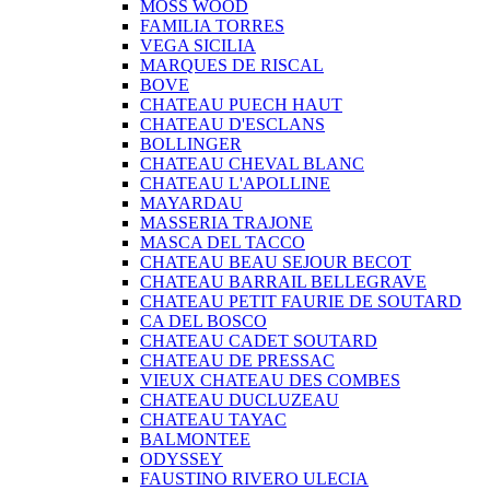
MOSS WOOD
FAMILIA TORRES
VEGA SICILIA
MARQUES DE RISCAL
BOVE
CHATEAU PUECH HAUT
CHATEAU D'ESCLANS
BOLLINGER
CHATEAU CHEVAL BLANC
CHATEAU L'APOLLINE
MAYARDAU
MASSERIA TRAJONE
MASCA DEL TACCO
CHATEAU BEAU SEJOUR BECOT
CHATEAU BARRAIL BELLEGRAVE
CHATEAU PETIT FAURIE DE SOUTARD
CA DEL BOSCO
CHATEAU CADET SOUTARD
CHATEAU DE PRESSAC
VIEUX CHATEAU DES COMBES
CHATEAU DUCLUZEAU
CHATEAU TAYAC
BALMONTEE
ODYSSEY
FAUSTINO RIVERO ULECIA