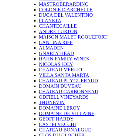
MASTROBERARDINO
COLONIE D'ARCHELLE
DUCA DEL VALENTINO
PLANETA
CHANTECAILLE
ANDRE LURTON
MAISON MALET ROQUEFORT
CANTINA RIFF
ALMADEN
GNARLY HEAD
HAHN FAMILY WINES
NICOLAS JOLY
CHATEAU MERLET
VILLA SANTA MARTA
CHATEAU PUYGUERAUD
DOMAIN DUVEAU
CHATEAU CARBONNEAU
ODFIELL VINEYARDS
THUNEVIN
DOMAINE LEROY
DOMAINE DE VILLAINE
GEOFF HARDY
CASTELVECCHI
CHATEAU BONALGUE
CLOS DU CLOCHER