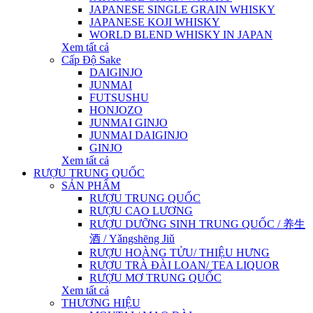
JAPANESE SINGLE GRAIN WHISKY
JAPANESE KOJI WHISKY
WORLD BLEND WHISKY IN JAPAN
Xem tất cả
Cấp Độ Sake
DAIGINJO
JUNMAI
FUTSUSHU
HONJOZO
JUNMAI GINJO
JUNMAI DAIGINJO
GINJO
Xem tất cả
RƯỢU TRUNG QUỐC
SẢN PHẨM
RƯỢU TRUNG QUỐC
RƯỢU CAO LƯƠNG
RƯỢU DƯỠNG SINH TRUNG QUỐC / 养生
酒 / Yǎngshēng Jiǔ
RƯỢU HOÀNG TỬU/ THIỆU HƯNG
RƯỢU TRÀ ĐÀI LOAN/ TEA LIQUOR
RƯỢU MƠ TRUNG QUỐC
Xem tất cả
THƯƠNG HIỆU