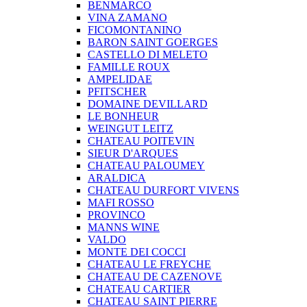
BENMARCO
VINA ZAMANO
FICOMONTANINO
BARON SAINT GOERGES
CASTELLO DI MELETO
FAMILLE ROUX
AMPELIDAE
PFITSCHER
DOMAINE DEVILLARD
LE BONHEUR
WEINGUT LEITZ
CHATEAU POITEVIN
SIEUR D'ARQUES
CHATEAU PALOUMEY
ARALDICA
CHATEAU DURFORT VIVENS
MAFI ROSSO
PROVINCO
MANNS WINE
VALDO
MONTE DEI COCCI
CHATEAU LE FREYCHE
CHATEAU DE CAZENOVE
CHATEAU CARTIER
CHATEAU SAINT PIERRE