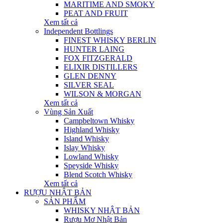
MARITIME AND SMOKY
PEAT AND FRUIT
Xem tất cả
Independent Bottlings
FINEST WHISKY BERLIN
HUNTER LAING
FOX FITZGERALD
ELIXIR DISTILLERS
GLEN DENNY
SILVER SEAL
WILSON & MORGAN
Xem tất cả
Vùng Sản Xuất
Campbeltown Whisky
Highland Whisky
Island Whisky
Islay Whisky
Lowland Whisky
Speyside Whisky
Blend Scotch Whisky
Xem tất cả
RƯỢU NHẬT BẢN
SẢN PHẨM
WHISKY NHẬT BẢN
Rượu Mơ Nhật Bản