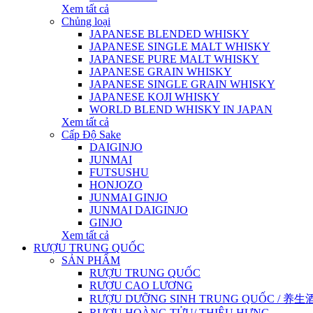
Xem tất cả
Chủng loại
JAPANESE BLENDED WHISKY
JAPANESE SINGLE MALT WHISKY
JAPANESE PURE MALT WHISKY
JAPANESE GRAIN WHISKY
JAPANESE SINGLE GRAIN WHISKY
JAPANESE KOJI WHISKY
WORLD BLEND WHISKY IN JAPAN
Xem tất cả
Cấp Độ Sake
DAIGINJO
JUNMAI
FUTSUSHU
HONJOZO
JUNMAI GINJO
JUNMAI DAIGINJO
GINJO
Xem tất cả
RƯỢU TRUNG QUỐC
SẢN PHẨM
RƯỢU TRUNG QUỐC
RƯỢU CAO LƯƠNG
RƯỢU DƯỠNG SINH TRUNG QUỐC / 养生酒 / 
RƯỢU HOÀNG TỬU/ THIỆU HƯNG