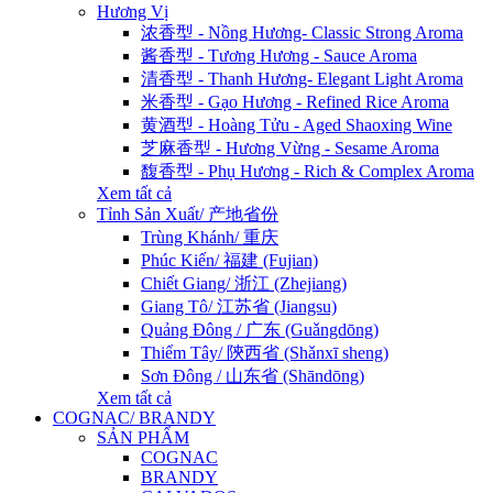
Hương Vị
浓香型 - Nồng Hương- Classic Strong Aroma
酱香型 - Tương Hương - Sauce Aroma
清香型 - Thanh Hương- Elegant Light Aroma
米香型 - Gạo Hương - Refined Rice Aroma
黄酒型 - Hoàng Tửu - Aged Shaoxing Wine
芝麻香型 - Hương Vừng - Sesame Aroma
馥香型 - Phụ Hương - Rich & Complex Aroma
Xem tất cả
Tỉnh Sản Xuất/ 产地省份
Trùng Khánh/ 重庆
Phúc Kiến/ 福建 (Fujian)
Chiết Giang/ 浙江 (Zhejiang)
Giang Tô/ 江苏省 (Jiangsu)
Quảng Đông / 广东 (Guǎngdōng)
Thiểm Tây/ 陝西省 (Shǎnxī sheng)
Sơn Đông / 山东省 (Shāndōng)
Xem tất cả
COGNAC/ BRANDY
SẢN PHẨM
COGNAC
BRANDY