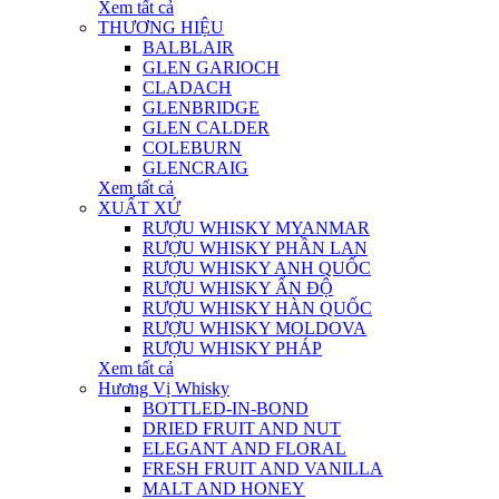
Xem tất cả
THƯƠNG HIỆU
BALBLAIR
GLEN GARIOCH
CLADACH
GLENBRIDGE
GLEN CALDER
COLEBURN
GLENCRAIG
Xem tất cả
XUẤT XỨ
RƯỢU WHISKY MYANMAR
RƯỢU WHISKY PHẦN LAN
RƯỢU WHISKY ANH QUỐC
RƯỢU WHISKY ẤN ĐỘ
RƯỢU WHISKY HÀN QUỐC
RƯỢU WHISKY MOLDOVA
RƯỢU WHISKY PHÁP
Xem tất cả
Hương Vị Whisky
BOTTLED-IN-BOND
DRIED FRUIT AND NUT
ELEGANT AND FLORAL
FRESH FRUIT AND VANILLA
MALT AND HONEY