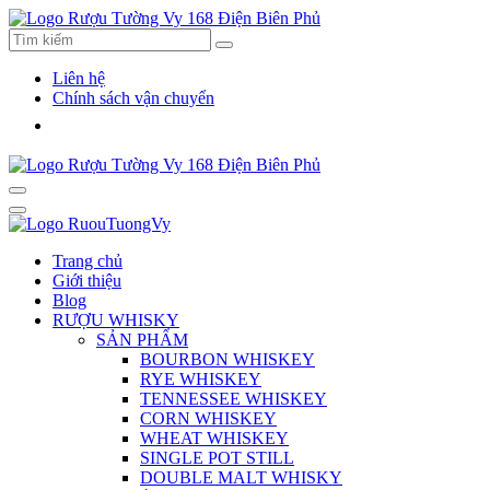
Liên hệ
Chính sách vận chuyển
Trang chủ
Giới thiệu
Blog
RƯỢU WHISKY
SẢN PHẨM
BOURBON WHISKEY
RYE WHISKEY
TENNESSEE WHISKEY
CORN WHISKEY
WHEAT WHISKEY
SINGLE POT STILL
DOUBLE MALT WHISKY