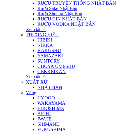
RƯỢU TRUYỀN THỐNG NHẬT BẢN
Rượu Sake Nhật Bản
Rượu Shochu Nhật Bản
RƯỢU GIN NHẬT BẢN
RƯỢU VODKA NHẬT BẢN
Xem tất cả
THƯƠNG HIỆU
HIBIKI
NIKKA
HAKUSHU
YAMAZAKI
SUNTORY
CHOYA UMESHU
GEKKEIKAN
Xem tất cả
XUẤT XỨ
NHẬT BẢN
Vùng
HYOGO
WAKAYAMA
HIROSHIMA
AICHI
IWATE
SHIMANE
FUKUSHIMA