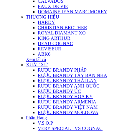
CALVADOS
EAUX DE VIE
DOMAINE JEAN MARC MOREY
THƯƠNG HIỆU
HARDY
CHRISTIAN BROTHER
ROYAL DIAMANT XO
KING ARTHUR
DEAU COGNAC
REVISEUR
ABK6
Xem tất cả
XUẤT XỨ
RƯỢU BRANDY PHÁP
RƯỢU BRANDY TÂY BAN NHA
RƯỢU BRANDY THÁI LAN
RƯỢU BRANDY ANH QUỐC
RƯỢU BRANDY ÚC
RƯỢU BRANDY HOA KỲ
RƯỢU BRANDY ARMENIA
RƯỢU BRANDY VIỆT NAM
RƯỢU BRANDY MOLDOVA
Phân Hạng
V.S.O.P
VERY SPECIAL - VS COGNAC