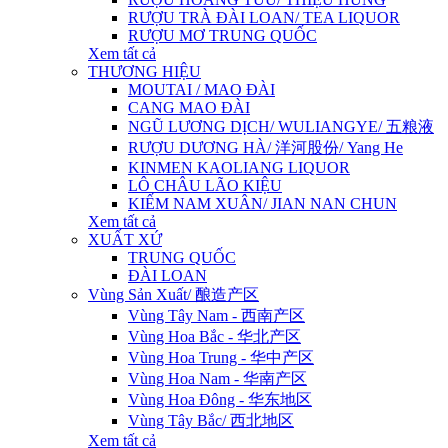
RƯỢU TRÀ ĐÀI LOAN/ TEA LIQUOR
RƯỢU MƠ TRUNG QUỐC
Xem tất cả
THƯƠNG HIỆU
MOUTAI / MAO ĐÀI
CANG MAO ĐÀI
NGŨ LƯƠNG DỊCH/ WULIANGYE/ 五粮液
RƯỢU DƯƠNG HÀ/ 洋河股份/ Yang He
KINMEN KAOLIANG LIQUOR
LÔ CHÂU LÃO KIỆU
KIẾM NAM XUÂN/ JIAN NAN CHUN
Xem tất cả
XUẤT XỨ
TRUNG QUỐC
ĐÀI LOAN
Vùng Sản Xuất/ 酿造产区
Vùng Tây Nam - 西南产区
Vùng Hoa Bắc - 华北产区
Vùng Hoa Trung - 华中产区
Vùng Hoa Nam - 华南产区
Vùng Hoa Đông - 华东地区
Vùng Tây Bắc/ 西北地区
Xem tất cả