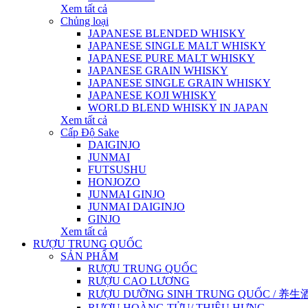
Xem tất cả
Chủng loại
JAPANESE BLENDED WHISKY
JAPANESE SINGLE MALT WHISKY
JAPANESE PURE MALT WHISKY
JAPANESE GRAIN WHISKY
JAPANESE SINGLE GRAIN WHISKY
JAPANESE KOJI WHISKY
WORLD BLEND WHISKY IN JAPAN
Xem tất cả
Cấp Độ Sake
DAIGINJO
JUNMAI
FUTSUSHU
HONJOZO
JUNMAI GINJO
JUNMAI DAIGINJO
GINJO
Xem tất cả
RƯỢU TRUNG QUỐC
SẢN PHẨM
RƯỢU TRUNG QUỐC
RƯỢU CAO LƯƠNG
RƯỢU DƯỠNG SINH TRUNG QUỐC / 养生酒 / 
RƯỢU HOÀNG TỬU/ THIỆU HƯNG