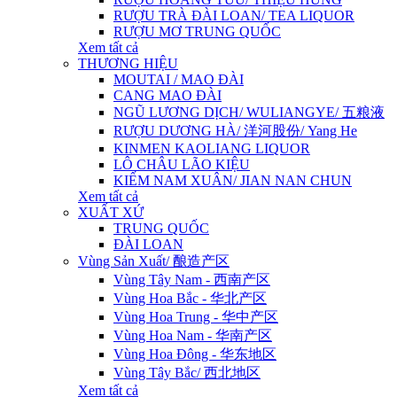
RƯỢU TRÀ ĐÀI LOAN/ TEA LIQUOR
RƯỢU MƠ TRUNG QUỐC
Xem tất cả
THƯƠNG HIỆU
MOUTAI / MAO ĐÀI
CANG MAO ĐÀI
NGŨ LƯƠNG DỊCH/ WULIANGYE/ 五粮液
RƯỢU DƯƠNG HÀ/ 洋河股份/ Yang He
KINMEN KAOLIANG LIQUOR
LÔ CHÂU LÃO KIỆU
KIẾM NAM XUÂN/ JIAN NAN CHUN
Xem tất cả
XUẤT XỨ
TRUNG QUỐC
ĐÀI LOAN
Vùng Sản Xuất/ 酿造产区
Vùng Tây Nam - 西南产区
Vùng Hoa Bắc - 华北产区
Vùng Hoa Trung - 华中产区
Vùng Hoa Nam - 华南产区
Vùng Hoa Đông - 华东地区
Vùng Tây Bắc/ 西北地区
Xem tất cả