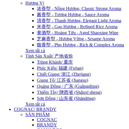
Hương Vị
浓香型 - Nồng Hương- Classic Strong Aroma
酱香型 - Tương Hương - Sauce Aroma
清香型 - Thanh Hương- Elegant Light Aroma
米香型 - Gạo Hương - Refined Rice Aroma
黄酒型 - Hoàng Tửu - Aged Shaoxing Wine
芝麻香型 - Hương Vừng - Sesame Aroma
馥香型 - Phụ Hương - Rich & Complex Aroma
Xem tất cả
Tỉnh Sản Xuất/ 产地省份
Trùng Khánh/ 重庆
Phúc Kiến/ 福建 (Fujian)
Chiết Giang/ 浙江 (Zhejiang)
Giang Tô/ 江苏省 (Jiangsu)
Quảng Đông / 广东 (Guǎngdōng)
Thiểm Tây/ 陝西省 (Shǎnxī sheng)
Sơn Đông / 山东省 (Shāndōng)
Xem tất cả
COGNAC/ BRANDY
SẢN PHẨM
COGNAC
BRANDY