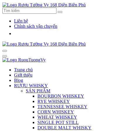
Liên hệ
Chính sách vận chuyển
Trang chủ
Giới thiệu
Blog
RƯỢU WHISKY
SẢN PHẨM
BOURBON WHISKEY
RYE WHISKEY
TENNESSEE WHISKEY
CORN WHISKEY
WHEAT WHISKEY
SINGLE POT STILL
DOUBLE MALT WHISKY