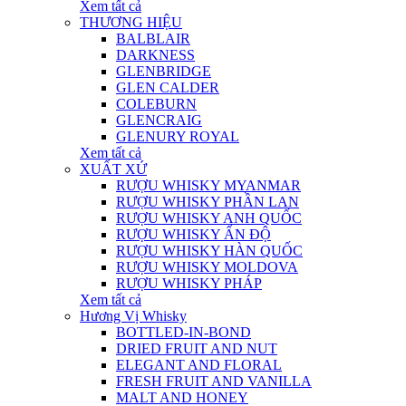
Xem tất cả
THƯƠNG HIỆU
BALBLAIR
DARKNESS
GLENBRIDGE
GLEN CALDER
COLEBURN
GLENCRAIG
GLENURY ROYAL
Xem tất cả
XUẤT XỨ
RƯỢU WHISKY MYANMAR
RƯỢU WHISKY PHẦN LAN
RƯỢU WHISKY ANH QUỐC
RƯỢU WHISKY ẤN ĐỘ
RƯỢU WHISKY HÀN QUỐC
RƯỢU WHISKY MOLDOVA
RƯỢU WHISKY PHÁP
Xem tất cả
Hương Vị Whisky
BOTTLED-IN-BOND
DRIED FRUIT AND NUT
ELEGANT AND FLORAL
FRESH FRUIT AND VANILLA
MALT AND HONEY