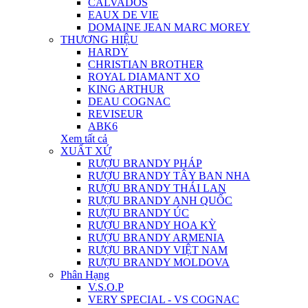
CALVADOS
EAUX DE VIE
DOMAINE JEAN MARC MOREY
THƯƠNG HIỆU
HARDY
CHRISTIAN BROTHER
ROYAL DIAMANT XO
KING ARTHUR
DEAU COGNAC
REVISEUR
ABK6
Xem tất cả
XUẤT XỨ
RƯỢU BRANDY PHÁP
RƯỢU BRANDY TÂY BAN NHA
RƯỢU BRANDY THÁI LAN
RƯỢU BRANDY ANH QUỐC
RƯỢU BRANDY ÚC
RƯỢU BRANDY HOA KỲ
RƯỢU BRANDY ARMENIA
RƯỢU BRANDY VIỆT NAM
RƯỢU BRANDY MOLDOVA
Phân Hạng
V.S.O.P
VERY SPECIAL - VS COGNAC