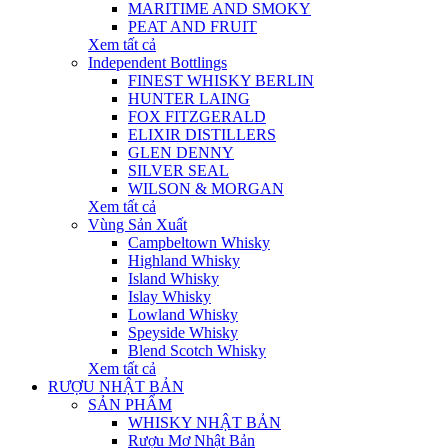
MARITIME AND SMOKY
PEAT AND FRUIT
Xem tất cả
Independent Bottlings
FINEST WHISKY BERLIN
HUNTER LAING
FOX FITZGERALD
ELIXIR DISTILLERS
GLEN DENNY
SILVER SEAL
WILSON & MORGAN
Xem tất cả
Vùng Sản Xuất
Campbeltown Whisky
Highland Whisky
Island Whisky
Islay Whisky
Lowland Whisky
Speyside Whisky
Blend Scotch Whisky
Xem tất cả
RƯỢU NHẬT BẢN
SẢN PHẨM
WHISKY NHẬT BẢN
Rượu Mơ Nhật Bản