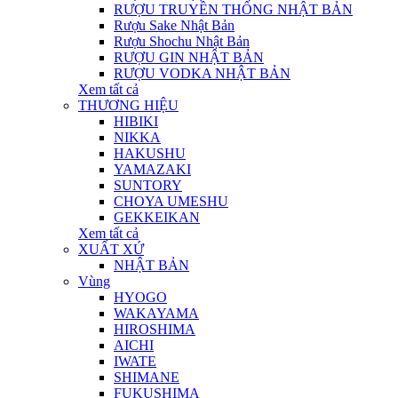
RƯỢU TRUYỀN THỐNG NHẬT BẢN
Rượu Sake Nhật Bản
Rượu Shochu Nhật Bản
RƯỢU GIN NHẬT BẢN
RƯỢU VODKA NHẬT BẢN
Xem tất cả
THƯƠNG HIỆU
HIBIKI
NIKKA
HAKUSHU
YAMAZAKI
SUNTORY
CHOYA UMESHU
GEKKEIKAN
Xem tất cả
XUẤT XỨ
NHẬT BẢN
Vùng
HYOGO
WAKAYAMA
HIROSHIMA
AICHI
IWATE
SHIMANE
FUKUSHIMA