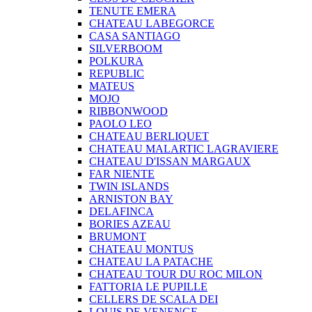
TENUTE EMERA
CHATEAU LABEGORCE
CASA SANTIAGO
SILVERBOOM
POLKURA
REPUBLIC
MATEUS
MOJO
RIBBONWOOD
PAOLO LEO
CHATEAU BERLIQUET
CHATEAU MALARTIC LAGRAVIERE
CHATEAU D'ISSAN MARGAUX
FAR NIENTE
TWIN ISLANDS
ARNISTON BAY
DELAFINCA
BORIES AZEAU
BRUMONT
CHATEAU MONTUS
CHATEAU LA PATACHE
CHATEAU TOUR DU ROC MILON
FATTORIA LE PUPILLE
CELLERS DE SCALA DEI
LOUIS DE VENENGE