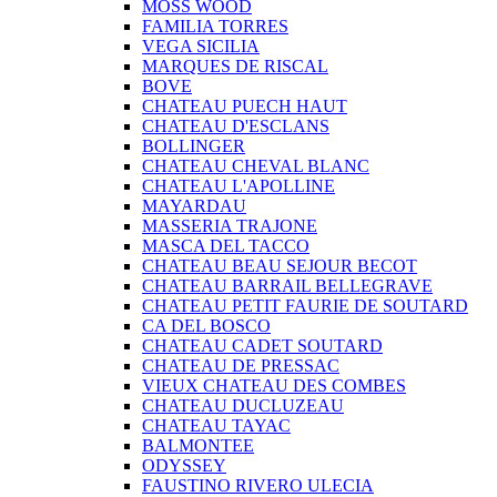
MOSS WOOD
FAMILIA TORRES
VEGA SICILIA
MARQUES DE RISCAL
BOVE
CHATEAU PUECH HAUT
CHATEAU D'ESCLANS
BOLLINGER
CHATEAU CHEVAL BLANC
CHATEAU L'APOLLINE
MAYARDAU
MASSERIA TRAJONE
MASCA DEL TACCO
CHATEAU BEAU SEJOUR BECOT
CHATEAU BARRAIL BELLEGRAVE
CHATEAU PETIT FAURIE DE SOUTARD
CA DEL BOSCO
CHATEAU CADET SOUTARD
CHATEAU DE PRESSAC
VIEUX CHATEAU DES COMBES
CHATEAU DUCLUZEAU
CHATEAU TAYAC
BALMONTEE
ODYSSEY
FAUSTINO RIVERO ULECIA