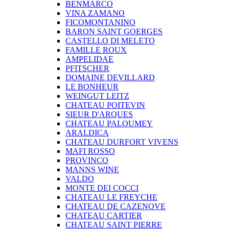
BENMARCO
VINA ZAMANO
FICOMONTANINO
BARON SAINT GOERGES
CASTELLO DI MELETO
FAMILLE ROUX
AMPELIDAE
PFITSCHER
DOMAINE DEVILLARD
LE BONHEUR
WEINGUT LEITZ
CHATEAU POITEVIN
SIEUR D'ARQUES
CHATEAU PALOUMEY
ARALDICA
CHATEAU DURFORT VIVENS
MAFI ROSSO
PROVINCO
MANNS WINE
VALDO
MONTE DEI COCCI
CHATEAU LE FREYCHE
CHATEAU DE CAZENOVE
CHATEAU CARTIER
CHATEAU SAINT PIERRE