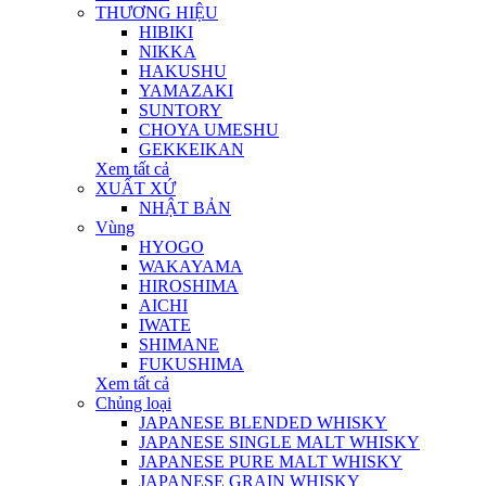
THƯƠNG HIỆU
HIBIKI
NIKKA
HAKUSHU
YAMAZAKI
SUNTORY
CHOYA UMESHU
GEKKEIKAN
Xem tất cả
XUẤT XỨ
NHẬT BẢN
Vùng
HYOGO
WAKAYAMA
HIROSHIMA
AICHI
IWATE
SHIMANE
FUKUSHIMA
Xem tất cả
Chủng loại
JAPANESE BLENDED WHISKY
JAPANESE SINGLE MALT WHISKY
JAPANESE PURE MALT WHISKY
JAPANESE GRAIN WHISKY