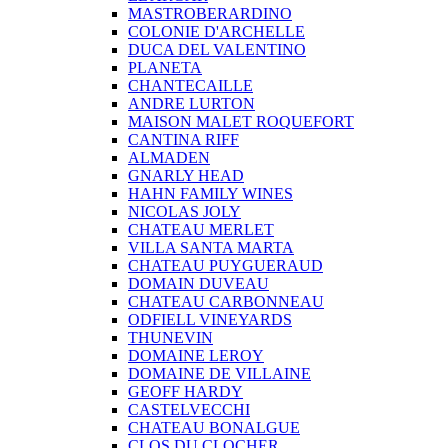
MASTROBERARDINO
COLONIE D'ARCHELLE
DUCA DEL VALENTINO
PLANETA
CHANTECAILLE
ANDRE LURTON
MAISON MALET ROQUEFORT
CANTINA RIFF
ALMADEN
GNARLY HEAD
HAHN FAMILY WINES
NICOLAS JOLY
CHATEAU MERLET
VILLA SANTA MARTA
CHATEAU PUYGUERAUD
DOMAIN DUVEAU
CHATEAU CARBONNEAU
ODFIELL VINEYARDS
THUNEVIN
DOMAINE LEROY
DOMAINE DE VILLAINE
GEOFF HARDY
CASTELVECCHI
CHATEAU BONALGUE
CLOS DU CLOCHER