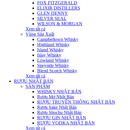
FOX FITZGERALD
ELIXIR DISTILLERS
GLEN DENNY
SILVER SEAL
WILSON & MORGAN
Xem tất cả
Vùng Sản Xuất
Campbeltown Whisky
Highland Whisky
Island Whisky
Islay Whisky
Lowland Whisky
Speyside Whisky
Blend Scotch Whisky
Xem tất cả
RƯỢU NHẬT BẢN
SẢN PHẨM
WHISKY NHẬT BẢN
Rượu Mơ Nhật Bản
RƯỢU TRUYỀN THỐNG NHẬT BẢN
Rượu Sake Nhật Bản
Rượu Shochu Nhật Bản
RƯỢU GIN NHẬT BẢN
RƯỢU VODKA NHẬT BẢN
Xem tất cả