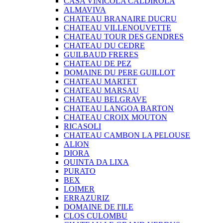
CASA VINICOLA CALDIROLA
ALMAVIVA
CHATEAU BRANAIRE DUCRU
CHATEAU VILLENOUVETTE
CHATEAU TOUR DES GENDRES
CHATEAU DU CEDRE
GUILBAUD FRERES
CHATEAU DE PEZ
DOMAINE DU PERE GUILLOT
CHATEAU MARTET
CHATEAU MARSAU
CHATEAU BELGRAVE
CHATEAU LANGOA BARTON
CHATEAU CROIX MOUTON
RICASOLI
CHATEAU CAMBON LA PELOUSE
ALION
DIORA
QUINTA DA LIXA
PURATO
BEX
LOIMER
ERRAZURIZ
DOMAINE DE I'ILE
CLOS CULOMBU