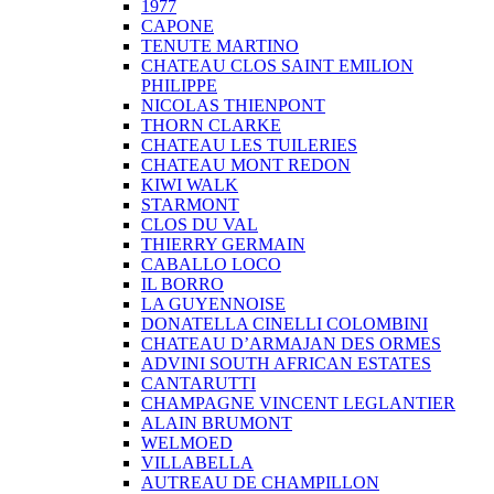
1977
CAPONE
TENUTE MARTINO
CHATEAU CLOS SAINT EMILION
PHILIPPE
NICOLAS THIENPONT
THORN CLARKE
CHATEAU LES TUILERIES
CHATEAU MONT REDON
KIWI WALK
STARMONT
CLOS DU VAL
THIERRY GERMAIN
CABALLO LOCO
IL BORRO
LA GUYENNOISE
DONATELLA CINELLI COLOMBINI
CHATEAU D’ARMAJAN DES ORMES
ADVINI SOUTH AFRICAN ESTATES
CANTARUTTI
CHAMPAGNE VINCENT LEGLANTIER
ALAIN BRUMONT
WELMOED
VILLABELLA
AUTREAU DE CHAMPILLON