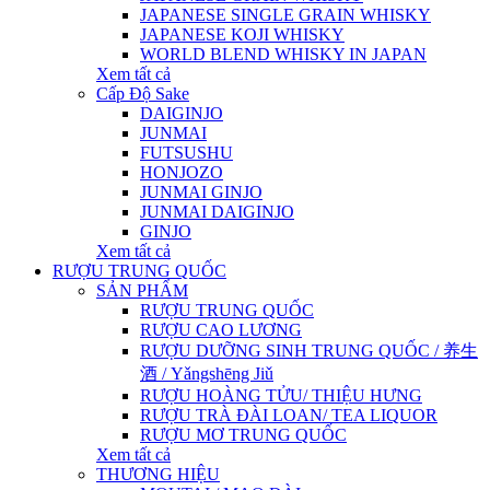
JAPANESE SINGLE GRAIN WHISKY
JAPANESE KOJI WHISKY
WORLD BLEND WHISKY IN JAPAN
Xem tất cả
Cấp Độ Sake
DAIGINJO
JUNMAI
FUTSUSHU
HONJOZO
JUNMAI GINJO
JUNMAI DAIGINJO
GINJO
Xem tất cả
RƯỢU TRUNG QUỐC
SẢN PHẨM
RƯỢU TRUNG QUỐC
RƯỢU CAO LƯƠNG
RƯỢU DƯỠNG SINH TRUNG QUỐC / 养生
酒 / Yǎngshēng Jiǔ
RƯỢU HOÀNG TỬU/ THIỆU HƯNG
RƯỢU TRÀ ĐÀI LOAN/ TEA LIQUOR
RƯỢU MƠ TRUNG QUỐC
Xem tất cả
THƯƠNG HIỆU