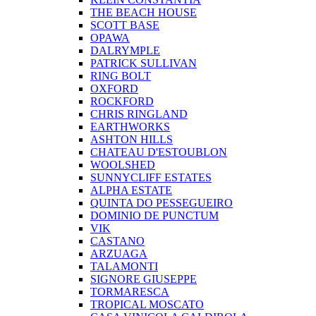
THE BEACH HOUSE
SCOTT BASE
OPAWA
DALRYMPLE
PATRICK SULLIVAN
RING BOLT
OXFORD
ROCKFORD
CHRIS RINGLAND
EARTHWORKS
ASHTON HILLS
CHATEAU D'ESTOUBLON
WOOLSHED
SUNNYCLIFF ESTATES
ALPHA ESTATE
QUINTA DO PESSEGUEIRO
DOMINIO DE PUNCTUM
VIK
CASTANO
ARZUAGA
TALAMONTI
SIGNORE GIUSEPPE
TORMARESCA
TROPICAL MOSCATO