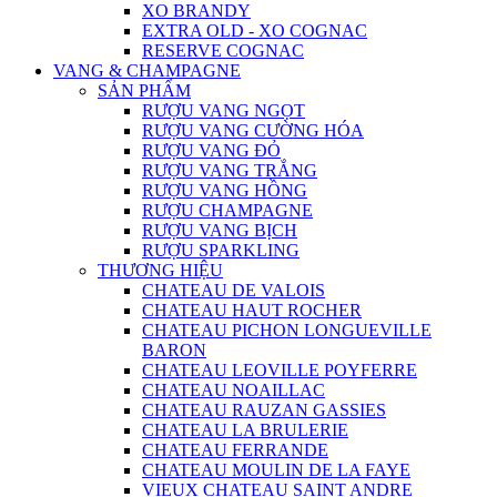
XO BRANDY
EXTRA OLD - XO COGNAC
RESERVE COGNAC
VANG & CHAMPAGNE
SẢN PHẨM
RƯỢU VANG NGỌT
RƯỢU VANG CƯỜNG HÓA
RƯỢU VANG ĐỎ
RƯỢU VANG TRẮNG
RƯỢU VANG HỒNG
RƯỢU CHAMPAGNE
RƯỢU VANG BỊCH
RƯỢU SPARKLING
THƯƠNG HIỆU
CHATEAU DE VALOIS
CHATEAU HAUT ROCHER
CHATEAU PICHON LONGUEVILLE
BARON
CHATEAU LEOVILLE POYFERRE
CHATEAU NOAILLAC
CHATEAU RAUZAN GASSIES
CHATEAU LA BRULERIE
CHATEAU FERRANDE
CHATEAU MOULIN DE LA FAYE
VIEUX CHATEAU SAINT ANDRE