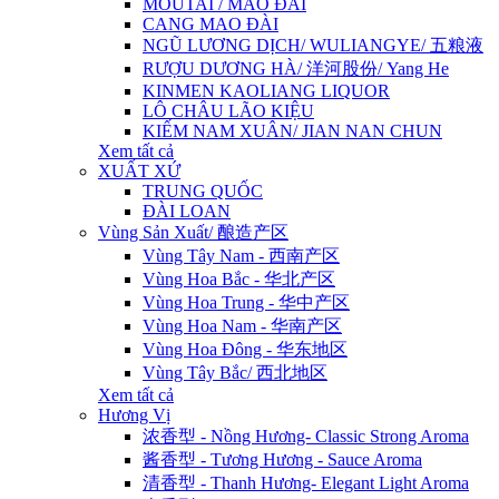
MOUTAI / MAO ĐÀI
CANG MAO ĐÀI
NGŨ LƯƠNG DỊCH/ WULIANGYE/ 五粮液
RƯỢU DƯƠNG HÀ/ 洋河股份/ Yang He
KINMEN KAOLIANG LIQUOR
LÔ CHÂU LÃO KIỆU
KIẾM NAM XUÂN/ JIAN NAN CHUN
Xem tất cả
XUẤT XỨ
TRUNG QUỐC
ĐÀI LOAN
Vùng Sản Xuất/ 酿造产区
Vùng Tây Nam - 西南产区
Vùng Hoa Bắc - 华北产区
Vùng Hoa Trung - 华中产区
Vùng Hoa Nam - 华南产区
Vùng Hoa Đông - 华东地区
Vùng Tây Bắc/ 西北地区
Xem tất cả
Hương Vị
浓香型 - Nồng Hương- Classic Strong Aroma
酱香型 - Tương Hương - Sauce Aroma
清香型 - Thanh Hương- Elegant Light Aroma