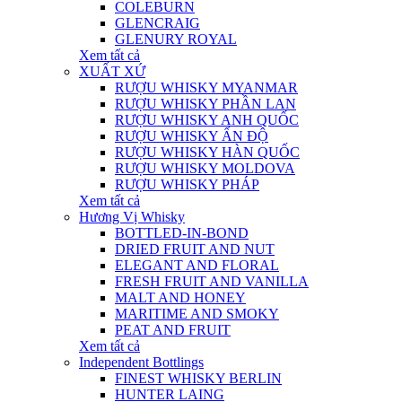
COLEBURN
GLENCRAIG
GLENURY ROYAL
Xem tất cả
XUẤT XỨ
RƯỢU WHISKY MYANMAR
RƯỢU WHISKY PHẦN LAN
RƯỢU WHISKY ANH QUỐC
RƯỢU WHISKY ẤN ĐỘ
RƯỢU WHISKY HÀN QUỐC
RƯỢU WHISKY MOLDOVA
RƯỢU WHISKY PHÁP
Xem tất cả
Hương Vị Whisky
BOTTLED-IN-BOND
DRIED FRUIT AND NUT
ELEGANT AND FLORAL
FRESH FRUIT AND VANILLA
MALT AND HONEY
MARITIME AND SMOKY
PEAT AND FRUIT
Xem tất cả
Independent Bottlings
FINEST WHISKY BERLIN
HUNTER LAING