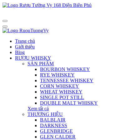
Trang chủ
Giới thiệu
Blog
RƯỢU WHISKY
SẢN PHẨM
BOURBON WHISKEY
RYE WHISKEY
TENNESSEE WHISKEY
CORN WHISKEY
WHEAT WHISKEY
SINGLE POT STILL
DOUBLE MALT WHISKY
Xem tất cả
THƯƠNG HIỆU
BALBLAIR
DARKNESS
GLENBRIDGE
GLEN CALDER