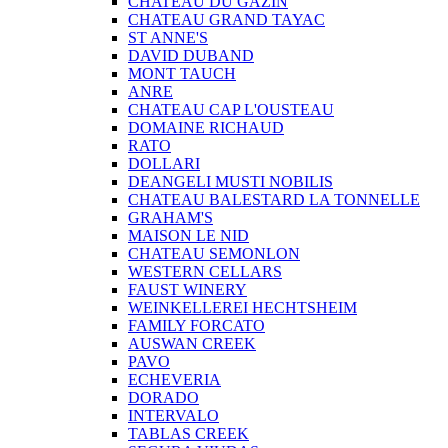
CHATEAU DU GAZIN
CHATEAU GRAND TAYAC
ST ANNE'S
DAVID DUBAND
MONT TAUCH
ANRE
CHATEAU CAP L'OUSTEAU
DOMAINE RICHAUD
RATO
DOLLARI
DEANGELI MUSTI NOBILIS
CHATEAU BALESTARD LA TONNELLE
GRAHAM'S
MAISON LE NID
CHATEAU SEMONLON
WESTERN CELLARS
FAUST WINERY
WEINKELLEREI HECHTSHEIM
FAMILY FORCATO
AUSWAN CREEK
PAVO
ECHEVERIA
DORADO
INTERVALO
TABLAS CREEK