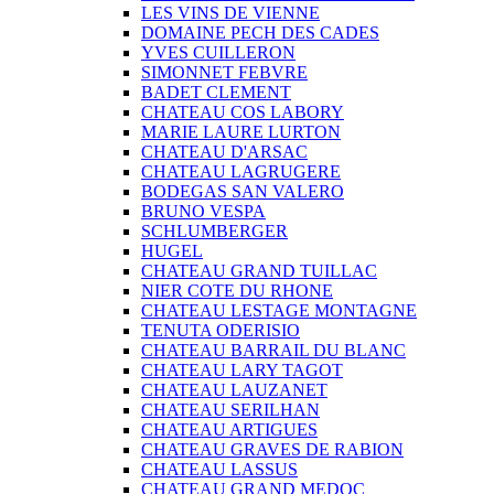
LES VINS DE VIENNE
DOMAINE PECH DES CADES
YVES CUILLERON
SIMONNET FEBVRE
BADET CLEMENT
CHATEAU COS LABORY
MARIE LAURE LURTON
CHATEAU D'ARSAC
CHATEAU LAGRUGERE
BODEGAS SAN VALERO
BRUNO VESPA
SCHLUMBERGER
HUGEL
CHATEAU GRAND TUILLAC
NIER COTE DU RHONE
CHATEAU LESTAGE MONTAGNE
TENUTA ODERISIO
CHATEAU BARRAIL DU BLANC
CHATEAU LARY TAGOT
CHATEAU LAUZANET
CHATEAU SERILHAN
CHATEAU ARTIGUES
CHATEAU GRAVES DE RABION
CHATEAU LASSUS
CHATEAU GRAND MEDOC