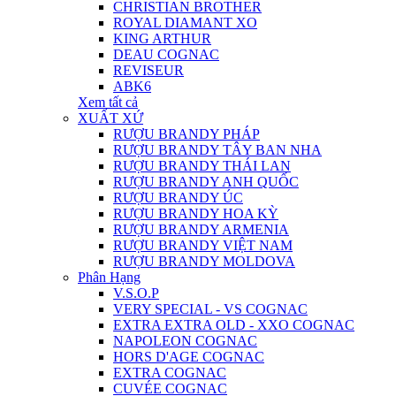
CHRISTIAN BROTHER
ROYAL DIAMANT XO
KING ARTHUR
DEAU COGNAC
REVISEUR
ABK6
Xem tất cả
XUẤT XỨ
RƯỢU BRANDY PHÁP
RƯỢU BRANDY TÂY BAN NHA
RƯỢU BRANDY THÁI LAN
RƯỢU BRANDY ANH QUỐC
RƯỢU BRANDY ÚC
RƯỢU BRANDY HOA KỲ
RƯỢU BRANDY ARMENIA
RƯỢU BRANDY VIỆT NAM
RƯỢU BRANDY MOLDOVA
Phân Hạng
V.S.O.P
VERY SPECIAL - VS COGNAC
EXTRA EXTRA OLD - XXO COGNAC
NAPOLEON COGNAC
HORS D'AGE COGNAC
EXTRA COGNAC
CUVÉE COGNAC