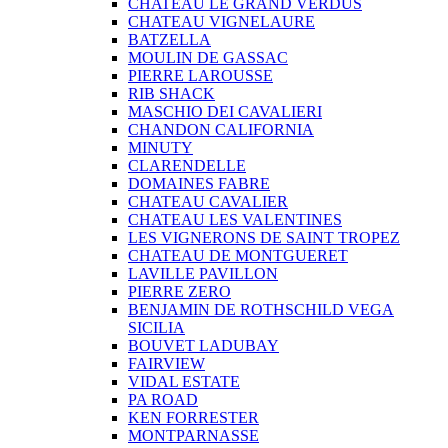
CHATEAU LE GRAND VERDUS
CHATEAU VIGNELAURE
BATZELLA
MOULIN DE GASSAC
PIERRE LAROUSSE
RIB SHACK
MASCHIO DEI CAVALIERI
CHANDON CALIFORNIA
MINUTY
CLARENDELLE
DOMAINES FABRE
CHATEAU CAVALIER
CHATEAU LES VALENTINES
LES VIGNERONS DE SAINT TROPEZ
CHATEAU DE MONTGUERET
LAVILLE PAVILLON
PIERRE ZERO
BENJAMIN DE ROTHSCHILD VEGA
SICILIA
BOUVET LADUBAY
FAIRVIEW
VIDAL ESTATE
PA ROAD
KEN FORRESTER
MONTPARNASSE