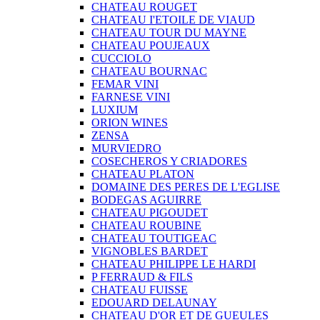
CHATEAU ROUGET
CHATEAU I'ETOILE DE VIAUD
CHATEAU TOUR DU MAYNE
CHATEAU POUJEAUX
CUCCIOLO
CHATEAU BOURNAC
FEMAR VINI
FARNESE VINI
LUXIUM
ORION WINES
ZENSA
MURVIEDRO
COSECHEROS Y CRIADORES
CHATEAU PLATON
DOMAINE DES PERES DE L'EGLISE
BODEGAS AGUIRRE
CHATEAU PIGOUDET
CHATEAU ROUBINE
CHATEAU TOUTIGEAC
VIGNOBLES BARDET
CHATEAU PHILIPPE LE HARDI
P FERRAUD & FILS
CHATEAU FUISSE
EDOUARD DELAUNAY
CHATEAU D'OR ET DE GUEULES