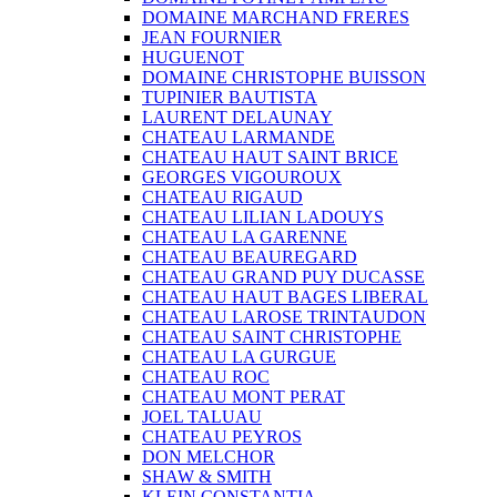
DOMAINE MARCHAND FRERES
JEAN FOURNIER
HUGUENOT
DOMAINE CHRISTOPHE BUISSON
TUPINIER BAUTISTA
LAURENT DELAUNAY
CHATEAU LARMANDE
CHATEAU HAUT SAINT BRICE
GEORGES VIGOUROUX
CHATEAU RIGAUD
CHATEAU LILIAN LADOUYS
CHATEAU LA GARENNE
CHATEAU BEAUREGARD
CHATEAU GRAND PUY DUCASSE
CHATEAU HAUT BAGES LIBERAL
CHATEAU LAROSE TRINTAUDON
CHATEAU SAINT CHRISTOPHE
CHATEAU LA GURGUE
CHATEAU ROC
CHATEAU MONT PERAT
JOEL TALUAU
CHATEAU PEYROS
DON MELCHOR
SHAW & SMITH
KLEIN CONSTANTIA