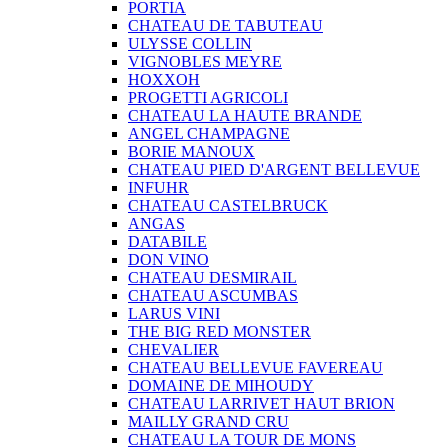
PORTIA
CHATEAU DE TABUTEAU
ULYSSE COLLIN
VIGNOBLES MEYRE
HOXXOH
PROGETTI AGRICOLI
CHATEAU LA HAUTE BRANDE
ANGEL CHAMPAGNE
BORIE MANOUX
CHATEAU PIED D'ARGENT BELLEVUE
INFUHR
CHATEAU CASTELBRUCK
ANGAS
DATABILE
DON VINO
CHATEAU DESMIRAIL
CHATEAU ASCUMBAS
LARUS VINI
THE BIG RED MONSTER
CHEVALIER
CHATEAU BELLEVUE FAVEREAU
DOMAINE DE MIHOUDY
CHATEAU LARRIVET HAUT BRION
MAILLY GRAND CRU
CHATEAU LA TOUR DE MONS