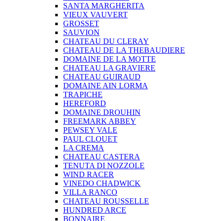
SANTA MARGHERITA
VIEUX VAUVERT
GROSSET
SAUVION
CHATEAU DU CLERAY
CHATEAU DE LA THEBAUDIERE
DOMAINE DE LA MOTTE
CHATEAU LA GRAVIERE
CHATEAU GUIRAUD
DOMAINE AIN LORMA
TRAPICHE
HEREFORD
DOMAINE DROUHIN
FREEMARK ABBEY
PEWSEY VALE
PAUL CLOUET
LA CREMA
CHATEAU CASTERA
TENUTA DI NOZZOLE
WIND RACER
VINEDO CHADWICK
VILLA RANCO
CHATEAU ROUSSELLE
HUNDRED ARCE
BONNAIRE