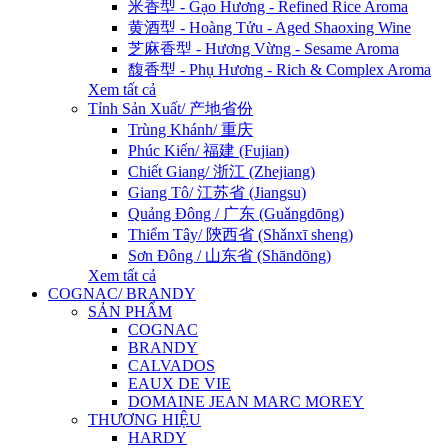
米香型 - Gạo Hương - Refined Rice Aroma
黄酒型 - Hoàng Tửu - Aged Shaoxing Wine
芝麻香型 - Hương Vừng - Sesame Aroma
馥香型 - Phụ Hương - Rich & Complex Aroma
Xem tất cả
Tỉnh Sản Xuất/ 产地省份
Trùng Khánh/ 重庆
Phúc Kiến/ 福建 (Fujian)
Chiết Giang/ 浙江 (Zhejiang)
Giang Tô/ 江苏省 (Jiangsu)
Quảng Đông / 广东 (Guǎngdōng)
Thiểm Tây/ 陝西省 (Shǎnxī sheng)
Sơn Đông / 山东省 (Shāndōng)
Xem tất cả
COGNAC/ BRANDY
SẢN PHẨM
COGNAC
BRANDY
CALVADOS
EAUX DE VIE
DOMAINE JEAN MARC MOREY
THƯƠNG HIỆU
HARDY