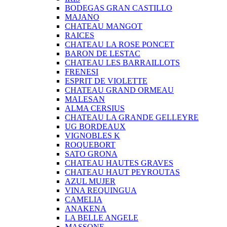
BODEGAS GRAN CASTILLO
MAJANO
CHATEAU MANGOT
RAICES
CHATEAU LA ROSE PONCET
BARON DE LESTAC
CHATEAU LES BARRAILLOTS
FRENESI
ESPRIT DE VIOLETTE
CHATEAU GRAND ORMEAU
MALESAN
ALMA CERSIUS
CHATEAU LA GRANDE GELLEYRE
UG BORDEAUX
VIGNOBLES K
ROQUEBORT
SATO GRONA
CHATEAU HAUTES GRAVES
CHATEAU HAUT PEYROUTAS
AZUL MUJER
VINA REQUINGUA
CAMELIA
ANAKENA
LA BELLE ANGELE
MASSONE