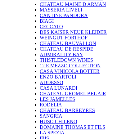
CHATEAU MAINE D ARMAN
MASSERIA LIVELI
CANTINE PANDORA
BIAGI
CECCATO
DES KAISER NEUE KLEIDER
WEINGUT FORTHOF
CHATEAU BAUVALLON
CHATEAU DE RESPIDE
ADMIRALITY BAY
THISTLEDOWN WINES
12 E MEZZO COLLECTION
CASA VINICOLA BOTTER
ENZO BARTOLI
ADDESSO
CASA LUNARDI
CHATEAU GROMEL BEL AIR
LES JAMELLES
RODELIA
CHATEAU BARREYRES
SANGRIA
HUSO CHILENO
DOMAINE THOMAS ET FILS
LA SPEZIA
IRIS