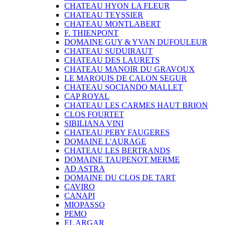
CHATEAU HYON LA FLEUR
CHATEAU TEYSSIER
CHATEAU MONTLABERT
F. THIENPONT
DOMAINE GUY & YVAN DUFOULEUR
CHATEAU SUDUIRAUT
CHATEAU DES LAURETS
CHATEAU MANOIR DU GRAVOUX
LE MARQUIS DE CALON SEGUR
CHATEAU SOCIANDO MALLET
CAP ROYAL
CHATEAU LES CARMES HAUT BRION
CLOS FOURTET
SIBILIANA VINI
CHATEAU PEBY FAUGERES
DOMAINE L'AURAGE
CHATEAU LES BERTRANDS
DOMAINE TAUPENOT MERME
AD ASTRA
DOMAINE DU CLOS DE TART
CAVIRO
CANAPI
MIOPASSO
PEMO
EL ARGAR