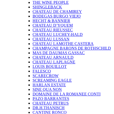
THE WINE PEOPLE
SHINGLEBACK
CHATEAU DE CHAMIREY
BODEGAS BURGO VIEJO
HECHT & BANNIER
CHATEAU D’YQUEM
CHATEAU RIEUSSEC
CHATEAU LUCHEY-HALD
CHATEAU LUSSAN
CHATEAU LAMOTHE CASTERA
CHAMPAGNE BARONS DE ROTHSCHILD
MAS DE DAUMAS GASSAC
CHATEAU ARNAULD
CHATEAU LAPLAGNE
LOUIS BOUILLOT
FALESCO
SCARECROW
SCREAMING EAGLE
HARLAN ESTATE
SINE QUA NON
DOMAINE DE LA ROMANEE CONTI
PAZO BARRANTES
CHATEAU PETRUS
DR.H.THANISCH
CANTINE RONCO