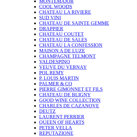
MONTEMAJOR
COOL WOODS
CHATEAU LA RIVIERE
SUD VINI
CHATEAU DE SAINTE GEMME
DRAPPIER
CHATEAU COUTET
CHATEAU DE SALES
CHATEAU LA CONFESSION
MAISON A DE LUZE
CHAMPAGNE TELMONT
VALDESPINO
VEUVE DU VERNAY
POL REMY
P. LOUIS MARTIN
PALMER & CO
PIERRE GIMONNET ET FILS
CHATEAU DE BLIGNY
GOOD WINE COLLECTION
CHARLES DE CAZANOVE
DEUTZ
LAURENT PERRIER
QUEEN OF HEARTS
PETER VELLA
REPUTAZIONE