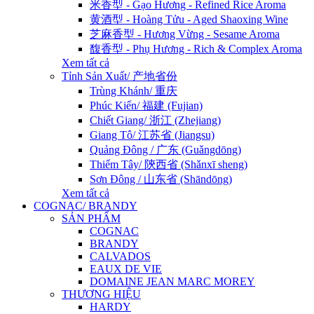
米香型 - Gạo Hương - Refined Rice Aroma
黄酒型 - Hoàng Tửu - Aged Shaoxing Wine
芝麻香型 - Hương Vừng - Sesame Aroma
馥香型 - Phụ Hương - Rich & Complex Aroma
Xem tất cả
Tỉnh Sản Xuất/ 产地省份
Trùng Khánh/ 重庆
Phúc Kiến/ 福建 (Fujian)
Chiết Giang/ 浙江 (Zhejiang)
Giang Tô/ 江苏省 (Jiangsu)
Quảng Đông / 广东 (Guǎngdōng)
Thiểm Tây/ 陝西省 (Shǎnxī sheng)
Sơn Đông / 山东省 (Shāndōng)
Xem tất cả
COGNAC/ BRANDY
SẢN PHẨM
COGNAC
BRANDY
CALVADOS
EAUX DE VIE
DOMAINE JEAN MARC MOREY
THƯƠNG HIỆU
HARDY