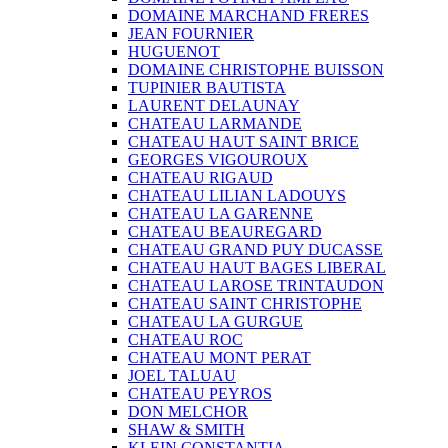
DOMAINE MARCHAND FRERES
JEAN FOURNIER
HUGUENOT
DOMAINE CHRISTOPHE BUISSON
TUPINIER BAUTISTA
LAURENT DELAUNAY
CHATEAU LARMANDE
CHATEAU HAUT SAINT BRICE
GEORGES VIGOUROUX
CHATEAU RIGAUD
CHATEAU LILIAN LADOUYS
CHATEAU LA GARENNE
CHATEAU BEAUREGARD
CHATEAU GRAND PUY DUCASSE
CHATEAU HAUT BAGES LIBERAL
CHATEAU LAROSE TRINTAUDON
CHATEAU SAINT CHRISTOPHE
CHATEAU LA GURGUE
CHATEAU ROC
CHATEAU MONT PERAT
JOEL TALUAU
CHATEAU PEYROS
DON MELCHOR
SHAW & SMITH
KLEIN CONSTANTIA