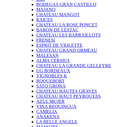
BODEGAS GRAN CASTILLO
MAJANO
CHATEAU MANGOT
RAICES
CHATEAU LA ROSE PONCET
BARON DE LESTAC
CHATEAU LES BARRAILLOTS
FRENESI
ESPRIT DE VIOLETTE
CHATEAU GRAND ORMEAU
MALESAN
ALMA CERSIUS
CHATEAU LA GRANDE GELLEYRE
UG BORDEAUX
VIGNOBLES K
ROQUEBORT
SATO GRONA
CHATEAU HAUTES GRAVES
CHATEAU HAUT PEYROUTAS
AZUL MUJER
VINA REQUINGUA
CAMELIA
ANAKENA
LA BELLE ANGELE
MASSONE