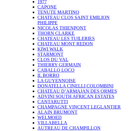
1977
CAPONE
TENUTE MARTINO
CHATEAU CLOS SAINT EMILION
PHILIPPE
NICOLAS THIENPONT
THORN CLARKE
CHATEAU LES TUILERIES
CHATEAU MONT REDON
KIWI WALK
STARMONT
CLOS DU VAL
THIERRY GERMAIN
CABALLO LOCO
IL BORRO
LA GUYENNOISE
DONATELLA CINELLI COLOMBINI
CHATEAU D’ARMAJAN DES ORMES
ADVINI SOUTH AFRICAN ESTATES
CANTARUTTI
CHAMPAGNE VINCENT LEGLANTIER
ALAIN BRUMONT
WELMOED
VILLABELLA
AUTREAU DE CHAMPILLON