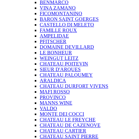
BENMARCO
VINA ZAMANO
FICOMONTANINO
BARON SAINT GOERGES
CASTELLO DI MELETO
FAMILLE ROUX
AMPELIDAE
PFITSCHER
DOMAINE DEVILLARD
LE BONHEUR
WEINGUT LEITZ
CHATEAU POITEVIN
SIEUR D'ARQUES
CHATEAU PALOUMEY
ARALDICA
CHATEAU DURFORT VIVENS
MAFI ROSSO
PROVINCO
MANNS WINE
VALDO
MONTE DEI COCCI
CHATEAU LE FREYCHE
CHATEAU DE CAZENOVE
CHATEAU CARTIER
CHATEAU SAINT PIERRE