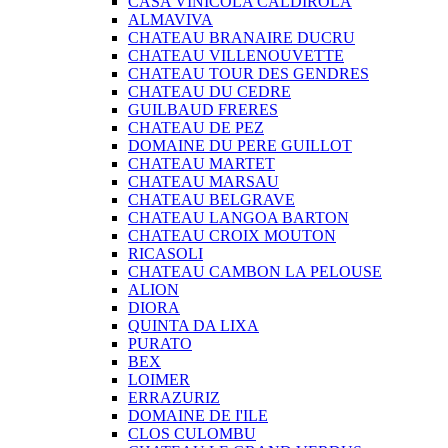
CASA VINICOLA CALDIROLA
ALMAVIVA
CHATEAU BRANAIRE DUCRU
CHATEAU VILLENOUVETTE
CHATEAU TOUR DES GENDRES
CHATEAU DU CEDRE
GUILBAUD FRERES
CHATEAU DE PEZ
DOMAINE DU PERE GUILLOT
CHATEAU MARTET
CHATEAU MARSAU
CHATEAU BELGRAVE
CHATEAU LANGOA BARTON
CHATEAU CROIX MOUTON
RICASOLI
CHATEAU CAMBON LA PELOUSE
ALION
DIORA
QUINTA DA LIXA
PURATO
BEX
LOIMER
ERRAZURIZ
DOMAINE DE I'ILE
CLOS CULOMBU