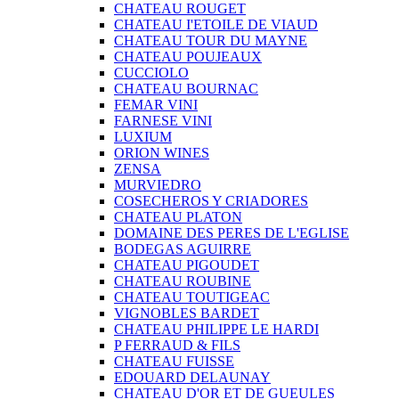
CHATEAU ROUGET
CHATEAU I'ETOILE DE VIAUD
CHATEAU TOUR DU MAYNE
CHATEAU POUJEAUX
CUCCIOLO
CHATEAU BOURNAC
FEMAR VINI
FARNESE VINI
LUXIUM
ORION WINES
ZENSA
MURVIEDRO
COSECHEROS Y CRIADORES
CHATEAU PLATON
DOMAINE DES PERES DE L'EGLISE
BODEGAS AGUIRRE
CHATEAU PIGOUDET
CHATEAU ROUBINE
CHATEAU TOUTIGEAC
VIGNOBLES BARDET
CHATEAU PHILIPPE LE HARDI
P FERRAUD & FILS
CHATEAU FUISSE
EDOUARD DELAUNAY
CHATEAU D'OR ET DE GUEULES