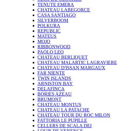
TENUTE EMERA
CHATEAU LABEGORCE
CASA SANTIAGO
SILVERBOOM
POLKURA
REPUBLIC
MATEUS
MOJO
RIBBONWOOD
PAOLO LEO
CHATEAU BERLIQUET
CHATEAU MALARTIC LAGRAVIERE
CHATEAU D'ISSAN MARGAUX
FAR NIENTE
TWIN ISLANDS
ARNISTON BAY
DELAFINCA
BORIES AZEAU
BRUMONT
CHATEAU MONTUS
CHATEAU LA PATACHE
CHATEAU TOUR DU ROC MILON
FATTORIA LE PUPILLE
CELLERS DE SCALA DEI
LOUIS DE VENENGE