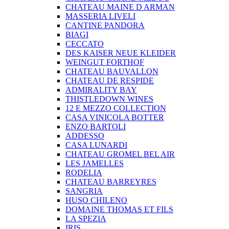
CHATEAU MAINE D ARMAN
MASSERIA LIVELI
CANTINE PANDORA
BIAGI
CECCATO
DES KAISER NEUE KLEIDER
WEINGUT FORTHOF
CHATEAU BAUVALLON
CHATEAU DE RESPIDE
ADMIRALITY BAY
THISTLEDOWN WINES
12 E MEZZO COLLECTION
CASA VINICOLA BOTTER
ENZO BARTOLI
ADDESSO
CASA LUNARDI
CHATEAU GROMEL BEL AIR
LES JAMELLES
RODELIA
CHATEAU BARREYRES
SANGRIA
HUSO CHILENO
DOMAINE THOMAS ET FILS
LA SPEZIA
IRIS