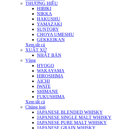
THƯƠNG HIỆU
HIBIKI
NIKKA
HAKUSHU
YAMAZAKI
SUNTORY
CHOYA UMESHU
GEKKEIKAN
Xem tất cả
XUẤT XỨ
NHẬT BẢN
Vùng
HYOGO
WAKAYAMA
HIROSHIMA
AICHI
IWATE
SHIMANE
FUKUSHIMA
Xem tất cả
Chủng loại
JAPANESE BLENDED WHISKY
JAPANESE SINGLE MALT WHISKY
JAPANESE PURE MALT WHISKY
JAPANESE GRAIN WHISKY