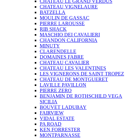
CHATEAU LE GRAND VERDUS
CHATEAU VIGNELAURE
BATZELLA
MOULIN DE GASSAC
PIERRE LAROUSSE
RIB SHACK
MASCHIO DEI CAVALIERI
CHANDON CALIFORNIA
MINUTY
CLARENDELLE
DOMAINES FABRE
CHATEAU CAVALIER
CHATEAU LES VALENTINES
LES VIGNERONS DE SAINT TROPEZ
CHATEAU DE MONTGUERET
LAVILLE PAVILLON
PIERRE ZERO
BENJAMIN DE ROTHSCHILD VEGA
SICILIA
BOUVET LADUBAY
FAIRVIEW
VIDAL ESTATE
PA ROAD
KEN FORRESTER
MONTPARNASSE