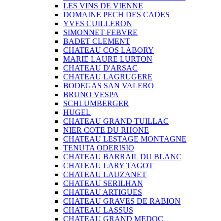
LES VINS DE VIENNE
DOMAINE PECH DES CADES
YVES CUILLERON
SIMONNET FEBVRE
BADET CLEMENT
CHATEAU COS LABORY
MARIE LAURE LURTON
CHATEAU D'ARSAC
CHATEAU LAGRUGERE
BODEGAS SAN VALERO
BRUNO VESPA
SCHLUMBERGER
HUGEL
CHATEAU GRAND TUILLAC
NIER COTE DU RHONE
CHATEAU LESTAGE MONTAGNE
TENUTA ODERISIO
CHATEAU BARRAIL DU BLANC
CHATEAU LARY TAGOT
CHATEAU LAUZANET
CHATEAU SERILHAN
CHATEAU ARTIGUES
CHATEAU GRAVES DE RABION
CHATEAU LASSUS
CHATEAU GRAND MEDOC