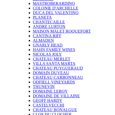
MASTROBERARDINO
COLONIE D'ARCHELLE
DUCA DEL VALENTINO
PLANETA
CHANTECAILLE
ANDRE LURTON
MAISON MALET ROQUEFORT
CANTINA RIFF
ALMADEN
GNARLY HEAD
HAHN FAMILY WINES
NICOLAS JOLY
CHATEAU MERLET
VILLA SANTA MARTA
CHATEAU PUYGUERAUD
DOMAIN DUVEAU
CHATEAU CARBONNEAU
ODFIELL VINEYARDS
THUNEVIN
DOMAINE LEROY
DOMAINE DE VILLAINE
GEOFF HARDY
CASTELVECCHI
CHATEAU BONALGUE
CLOS DU CLOCHER