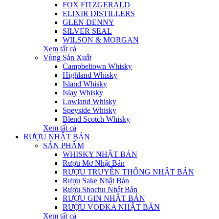
FOX FITZGERALD
ELIXIR DISTILLERS
GLEN DENNY
SILVER SEAL
WILSON & MORGAN
Xem tất cả
Vùng Sản Xuất
Campbeltown Whisky
Highland Whisky
Island Whisky
Islay Whisky
Lowland Whisky
Speyside Whisky
Blend Scotch Whisky
Xem tất cả
RƯỢU NHẬT BẢN
SẢN PHẨM
WHISKY NHẬT BẢN
Rượu Mơ Nhật Bản
RƯỢU TRUYỀN THỐNG NHẬT BẢN
Rượu Sake Nhật Bản
Rượu Shochu Nhật Bản
RƯỢU GIN NHẬT BẢN
RƯỢU VODKA NHẬT BẢN
Xem tất cả