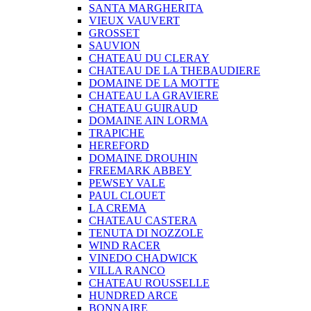
SANTA MARGHERITA
VIEUX VAUVERT
GROSSET
SAUVION
CHATEAU DU CLERAY
CHATEAU DE LA THEBAUDIERE
DOMAINE DE LA MOTTE
CHATEAU LA GRAVIERE
CHATEAU GUIRAUD
DOMAINE AIN LORMA
TRAPICHE
HEREFORD
DOMAINE DROUHIN
FREEMARK ABBEY
PEWSEY VALE
PAUL CLOUET
LA CREMA
CHATEAU CASTERA
TENUTA DI NOZZOLE
WIND RACER
VINEDO CHADWICK
VILLA RANCO
CHATEAU ROUSSELLE
HUNDRED ARCE
BONNAIRE