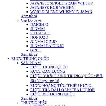
JAPANESE SINGLE GRAIN WHISKY
JAPANESE KOJI WHISKY
WORLD BLEND WHISKY IN JAPAN
Xem tất cả
Cấp Độ Sake
DAIGINJO
JUNMAI
FUTSUSHU
HONJOZO
JUNMAI GINJO
JUNMAI DAIGINJO
GINJO
Xem tất cả
RƯỢU TRUNG QUỐC
SẢN PHẨM
RƯỢU TRUNG QUỐC
RƯỢU CAO LƯƠNG
RƯỢU DƯỠNG SINH TRUNG QUỐC / 养生
酒 / Yǎngshēng Jiǔ
RƯỢU HOÀNG TỬU/ THIỆU HƯNG
RƯỢU TRÀ ĐÀI LOAN/ TEA LIQUOR
RƯỢU MƠ TRUNG QUỐC
Xem tất cả
THƯƠNG HIỆU