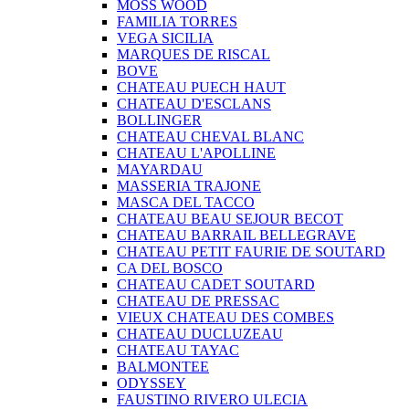
MOSS WOOD
FAMILIA TORRES
VEGA SICILIA
MARQUES DE RISCAL
BOVE
CHATEAU PUECH HAUT
CHATEAU D'ESCLANS
BOLLINGER
CHATEAU CHEVAL BLANC
CHATEAU L'APOLLINE
MAYARDAU
MASSERIA TRAJONE
MASCA DEL TACCO
CHATEAU BEAU SEJOUR BECOT
CHATEAU BARRAIL BELLEGRAVE
CHATEAU PETIT FAURIE DE SOUTARD
CA DEL BOSCO
CHATEAU CADET SOUTARD
CHATEAU DE PRESSAC
VIEUX CHATEAU DES COMBES
CHATEAU DUCLUZEAU
CHATEAU TAYAC
BALMONTEE
ODYSSEY
FAUSTINO RIVERO ULECIA