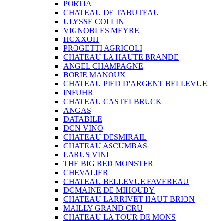
PORTIA
CHATEAU DE TABUTEAU
ULYSSE COLLIN
VIGNOBLES MEYRE
HOXXOH
PROGETTI AGRICOLI
CHATEAU LA HAUTE BRANDE
ANGEL CHAMPAGNE
BORIE MANOUX
CHATEAU PIED D'ARGENT BELLEVUE
INFUHR
CHATEAU CASTELBRUCK
ANGAS
DATABILE
DON VINO
CHATEAU DESMIRAIL
CHATEAU ASCUMBAS
LARUS VINI
THE BIG RED MONSTER
CHEVALIER
CHATEAU BELLEVUE FAVEREAU
DOMAINE DE MIHOUDY
CHATEAU LARRIVET HAUT BRION
MAILLY GRAND CRU
CHATEAU LA TOUR DE MONS