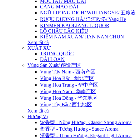
MOUTAI / MAO ĐÀI
CANG MAO ĐÀI
NGŨ LƯƠNG DỊCH/ WULIANGYE/ 五粮液
RƯỢU DƯƠNG HÀ/ 洋河股份/ Yang He
KINMEN KAOLIANG LIQUOR
LÔ CHÂU LÃO KIỆU
KIẾM NAM XUÂN/ JIAN NAN CHUN
Xem tất cả
XUẤT XỨ
TRUNG QUỐC
ĐÀI LOAN
Vùng Sản Xuất/ 酿造产区
Vùng Tây Nam - 西南产区
Vùng Hoa Bắc - 华北产区
Vùng Hoa Trung - 华中产区
Vùng Hoa Nam - 华南产区
Vùng Hoa Đông - 华东地区
Vùng Tây Bắc/ 西北地区
Xem tất cả
Hương Vị
浓香型 - Nồng Hương- Classic Strong Aroma
酱香型 - Tương Hương - Sauce Aroma
清香型 - Thanh Hương- Elegant Light Aroma