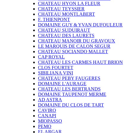
CHATEAU HYON LA FLEUR
CHATEAU TEYSSIER
CHATEAU MONTLABERT
F. THIENPONT
DOMAINE GUY & YVAN DUFOULEUR
CHATEAU SUDUIRAUT
CHATEAU DES LAURETS
CHATEAU MANOIR DU GRAVOUX
LE MARQUIS DE CALON SEGUR
CHATEAU SOCIANDO MALLET
CAP ROYAL
CHATEAU LES CARMES HAUT BRION
CLOS FOURTET
SIBILIANA VINI
CHATEAU PEBY FAUGERES
DOMAINE L'AURAGE
CHATEAU LES BERTRANDS
DOMAINE TAUPENOT MERME
AD ASTRA
DOMAINE DU CLOS DE TART
CAVIRO
CANAPI
MIOPASSO
PEMO
EL ARGAR