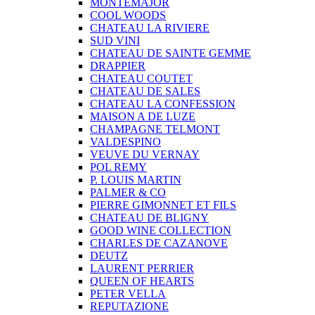
MONTEMAJOR
COOL WOODS
CHATEAU LA RIVIERE
SUD VINI
CHATEAU DE SAINTE GEMME
DRAPPIER
CHATEAU COUTET
CHATEAU DE SALES
CHATEAU LA CONFESSION
MAISON A DE LUZE
CHAMPAGNE TELMONT
VALDESPINO
VEUVE DU VERNAY
POL REMY
P. LOUIS MARTIN
PALMER & CO
PIERRE GIMONNET ET FILS
CHATEAU DE BLIGNY
GOOD WINE COLLECTION
CHARLES DE CAZANOVE
DEUTZ
LAURENT PERRIER
QUEEN OF HEARTS
PETER VELLA
REPUTAZIONE