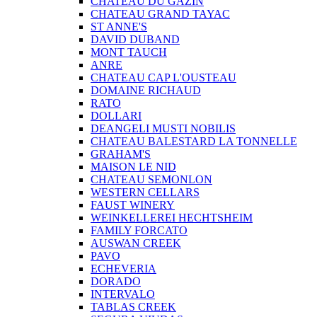
CHATEAU DU GAZIN
CHATEAU GRAND TAYAC
ST ANNE'S
DAVID DUBAND
MONT TAUCH
ANRE
CHATEAU CAP L'OUSTEAU
DOMAINE RICHAUD
RATO
DOLLARI
DEANGELI MUSTI NOBILIS
CHATEAU BALESTARD LA TONNELLE
GRAHAM'S
MAISON LE NID
CHATEAU SEMONLON
WESTERN CELLARS
FAUST WINERY
WEINKELLEREI HECHTSHEIM
FAMILY FORCATO
AUSWAN CREEK
PAVO
ECHEVERIA
DORADO
INTERVALO
TABLAS CREEK