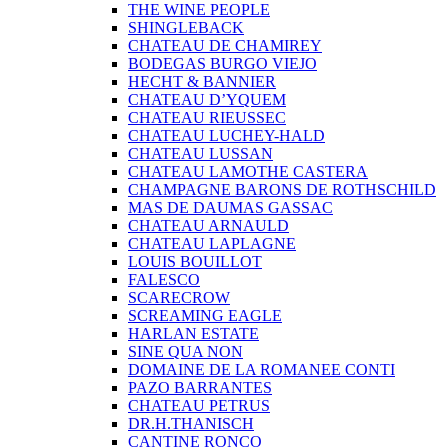
THE WINE PEOPLE
SHINGLEBACK
CHATEAU DE CHAMIREY
BODEGAS BURGO VIEJO
HECHT & BANNIER
CHATEAU D’YQUEM
CHATEAU RIEUSSEC
CHATEAU LUCHEY-HALD
CHATEAU LUSSAN
CHATEAU LAMOTHE CASTERA
CHAMPAGNE BARONS DE ROTHSCHILD
MAS DE DAUMAS GASSAC
CHATEAU ARNAULD
CHATEAU LAPLAGNE
LOUIS BOUILLOT
FALESCO
SCARECROW
SCREAMING EAGLE
HARLAN ESTATE
SINE QUA NON
DOMAINE DE LA ROMANEE CONTI
PAZO BARRANTES
CHATEAU PETRUS
DR.H.THANISCH
CANTINE RONCO