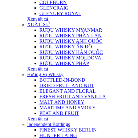
COLEBURN
GLENCRAIG
GLENURY ROYAL
Xem tất cả
XUẤT XỨ
RƯỢU WHISKY MYANMAR
RƯỢU WHISKY PHẦN LAN
RƯỢU WHISKY ANH QUỐC
RƯỢU WHISKY ẤN ĐỘ
RƯỢU WHISKY HÀN QUỐC
RƯỢU WHISKY MOLDOVA
RƯỢU WHISKY PHÁP
Xem tất cả
Hương Vị Whisky
BOTTLED-IN-BOND
DRIED FRUIT AND NUT
ELEGANT AND FLORAL
FRESH FRUIT AND VANILLA
MALT AND HONEY
MARITIME AND SMOKY
PEAT AND FRUIT
Xem tất cả
Independent Bottlings
FINEST WHISKY BERLIN
HUNTER LAING