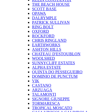
THE BEACH HOUSE
SCOTT BASE
OPAWA
DALRYMPLE
PATRICK SULLIVAN
RING BOLT
OXFORD
ROCKFORD
CHRIS RINGLAND
EARTHWORKS
ASHTON HILLS
CHATEAU D'ESTOUBLON
WOOLSHED
SUNNYCLIFF ESTATES
ALPHA ESTATE
QUINTA DO PESSEGUEIRO
DOMINIO DE PUNCTUM
VIK
CASTANO
ARZUAGA
TALAMONTI
SIGNORE GIUSEPPE
TORMARESCA
TROPICAL MOSCATO