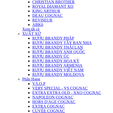
CHRISTIAN BROTHER
ROYAL DIAMANT XO
KING ARTHUR
DEAU COGNAC
REVISEUR
ABK6
Xem tất cả
XUẤT XỨ
RƯỢU BRANDY PHÁP
RƯỢU BRANDY TÂY BAN NHA
RƯỢU BRANDY THÁI LAN
RƯỢU BRANDY ANH QUỐC
RƯỢU BRANDY ÚC
RƯỢU BRANDY HOA KỲ
RƯỢU BRANDY ARMENIA
RƯỢU BRANDY VIỆT NAM
RƯỢU BRANDY MOLDOVA
Phân Hạng
V.S.O.P
VERY SPECIAL - VS COGNAC
EXTRA EXTRA OLD - XXO COGNAC
NAPOLEON COGNAC
HORS D'AGE COGNAC
EXTRA COGNAC
CUVÉE COGNAC