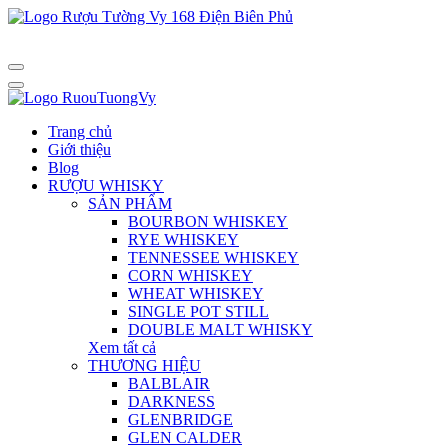
Trang chủ
Giới thiệu
Blog
RƯỢU WHISKY
SẢN PHẨM
BOURBON WHISKEY
RYE WHISKEY
TENNESSEE WHISKEY
CORN WHISKEY
WHEAT WHISKEY
SINGLE POT STILL
DOUBLE MALT WHISKY
Xem tất cả
THƯƠNG HIỆU
BALBLAIR
DARKNESS
GLENBRIDGE
GLEN CALDER