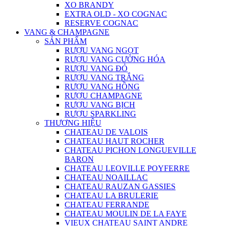
XO BRANDY
EXTRA OLD - XO COGNAC
RESERVE COGNAC
VANG & CHAMPAGNE
SẢN PHẨM
RƯỢU VANG NGỌT
RƯỢU VANG CƯỜNG HÓA
RƯỢU VANG ĐỎ
RƯỢU VANG TRẮNG
RƯỢU VANG HỒNG
RƯỢU CHAMPAGNE
RƯỢU VANG BỊCH
RƯỢU SPARKLING
THƯƠNG HIỆU
CHATEAU DE VALOIS
CHATEAU HAUT ROCHER
CHATEAU PICHON LONGUEVILLE
BARON
CHATEAU LEOVILLE POYFERRE
CHATEAU NOAILLAC
CHATEAU RAUZAN GASSIES
CHATEAU LA BRULERIE
CHATEAU FERRANDE
CHATEAU MOULIN DE LA FAYE
VIEUX CHATEAU SAINT ANDRE