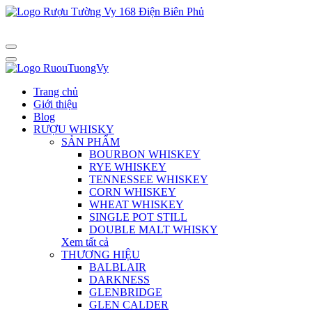
Trang chủ
Giới thiệu
Blog
RƯỢU WHISKY
SẢN PHẨM
BOURBON WHISKEY
RYE WHISKEY
TENNESSEE WHISKEY
CORN WHISKEY
WHEAT WHISKEY
SINGLE POT STILL
DOUBLE MALT WHISKY
Xem tất cả
THƯƠNG HIỆU
BALBLAIR
DARKNESS
GLENBRIDGE
GLEN CALDER