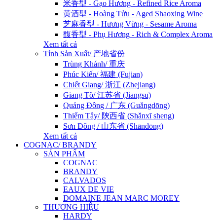
米香型 - Gạo Hương - Refined Rice Aroma
黄酒型 - Hoàng Tửu - Aged Shaoxing Wine
芝麻香型 - Hương Vừng - Sesame Aroma
馥香型 - Phụ Hương - Rich & Complex Aroma
Xem tất cả
Tỉnh Sản Xuất/ 产地省份
Trùng Khánh/ 重庆
Phúc Kiến/ 福建 (Fujian)
Chiết Giang/ 浙江 (Zhejiang)
Giang Tô/ 江苏省 (Jiangsu)
Quảng Đông / 广东 (Guǎngdōng)
Thiểm Tây/ 陝西省 (Shǎnxī sheng)
Sơn Đông / 山东省 (Shāndōng)
Xem tất cả
COGNAC/ BRANDY
SẢN PHẨM
COGNAC
BRANDY
CALVADOS
EAUX DE VIE
DOMAINE JEAN MARC MOREY
THƯƠNG HIỆU
HARDY