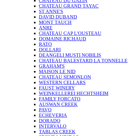
CHATEAU DU GAZIN
CHATEAU GRAND TAYAC
ST ANNE'S
DAVID DUBAND
MONT TAUCH
ANRE
CHATEAU CAP L'OUSTEAU
DOMAINE RICHAUD
RATO
DOLLARI
DEANGELI MUSTI NOBILIS
CHATEAU BALESTARD LA TONNELLE
GRAHAM'S
MAISON LE NID
CHATEAU SEMONLON
WESTERN CELLARS
FAUST WINERY
WEINKELLEREI HECHTSHEIM
FAMILY FORCATO
AUSWAN CREEK
PAVO
ECHEVERIA
DORADO
INTERVALO
TABLAS CREEK