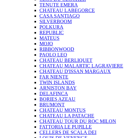
TENUTE EMERA
CHATEAU LABEGORCE
CASA SANTIAGO
SILVERBOOM
POLKURA
REPUBLIC
MATEUS
MOJO
RIBBONWOOD
PAOLO LEO
CHATEAU BERLIQUET
CHATEAU MALARTIC LAGRAVIERE
CHATEAU D'ISSAN MARGAUX
FAR NIENTE
TWIN ISLANDS
ARNISTON BAY
DELAFINCA
BORIES AZEAU
BRUMONT
CHATEAU MONTUS
CHATEAU LA PATACHE
CHATEAU TOUR DU ROC MILON
FATTORIA LE PUPILLE
CELLERS DE SCALA DEI
LOUIS DE VENENGE