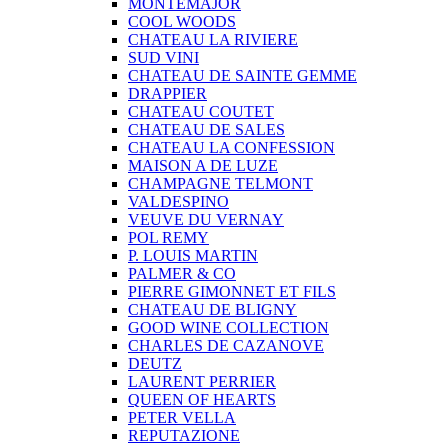
MONTEMAJOR
COOL WOODS
CHATEAU LA RIVIERE
SUD VINI
CHATEAU DE SAINTE GEMME
DRAPPIER
CHATEAU COUTET
CHATEAU DE SALES
CHATEAU LA CONFESSION
MAISON A DE LUZE
CHAMPAGNE TELMONT
VALDESPINO
VEUVE DU VERNAY
POL REMY
P. LOUIS MARTIN
PALMER & CO
PIERRE GIMONNET ET FILS
CHATEAU DE BLIGNY
GOOD WINE COLLECTION
CHARLES DE CAZANOVE
DEUTZ
LAURENT PERRIER
QUEEN OF HEARTS
PETER VELLA
REPUTAZIONE