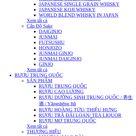
JAPANESE SINGLE GRAIN WHISKY
JAPANESE KOJI WHISKY
WORLD BLEND WHISKY IN JAPAN
Xem tất cả
Cấp Độ Sake
DAIGINJO
JUNMAI
FUTSUSHU
HONJOZO
JUNMAI GINJO
JUNMAI DAIGINJO
GINJO
Xem tất cả
RƯỢU TRUNG QUỐC
SẢN PHẨM
RƯỢU TRUNG QUỐC
RƯỢU CAO LƯƠNG
RƯỢU DƯỠNG SINH TRUNG QUỐC / 养生
酒 / Yǎngshēng Jiǔ
RƯỢU HOÀNG TỬU/ THIỆU HƯNG
RƯỢU TRÀ ĐÀI LOAN/ TEA LIQUOR
RƯỢU MƠ TRUNG QUỐC
Xem tất cả
THƯƠNG HIỆU