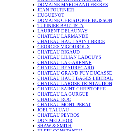
DOMAINE MARCHAND FRERES
JEAN FOURNIER
HUGUENOT
DOMAINE CHRISTOPHE BUISSON
TUPINIER BAUTISTA
LAURENT DELAUNAY
CHATEAU LARMANDE
CHATEAU HAUT SAINT BRICE
GEORGES VIGOUROUX
CHATEAU RIGAUD
CHATEAU LILIAN LADOUYS
CHATEAU LA GARENNE
CHATEAU BEAUREGARD
CHATEAU GRAND PUY DUCASSE
CHATEAU HAUT BAGES LIBERAL
CHATEAU LAROSE TRINTAUDON
CHATEAU SAINT CHRISTOPHE
CHATEAU LA GURGUE
CHATEAU ROC
CHATEAU MONT PERAT
JOEL TALUAU
CHATEAU PEYROS
DON MELCHOR
SHAW & SMITH
KLEIN CONSTANTIA