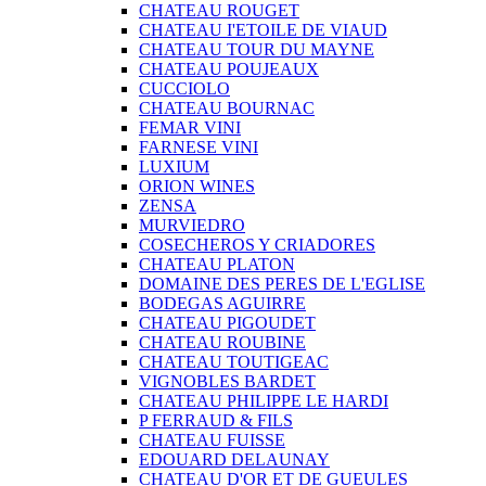
CHATEAU ROUGET
CHATEAU I'ETOILE DE VIAUD
CHATEAU TOUR DU MAYNE
CHATEAU POUJEAUX
CUCCIOLO
CHATEAU BOURNAC
FEMAR VINI
FARNESE VINI
LUXIUM
ORION WINES
ZENSA
MURVIEDRO
COSECHEROS Y CRIADORES
CHATEAU PLATON
DOMAINE DES PERES DE L'EGLISE
BODEGAS AGUIRRE
CHATEAU PIGOUDET
CHATEAU ROUBINE
CHATEAU TOUTIGEAC
VIGNOBLES BARDET
CHATEAU PHILIPPE LE HARDI
P FERRAUD & FILS
CHATEAU FUISSE
EDOUARD DELAUNAY
CHATEAU D'OR ET DE GUEULES