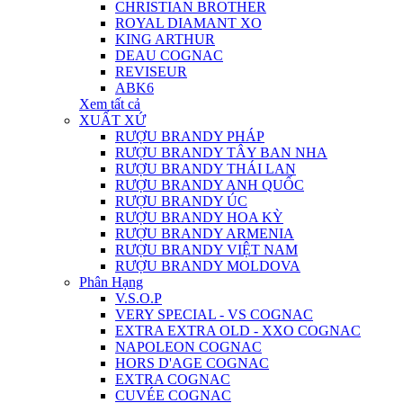
CHRISTIAN BROTHER
ROYAL DIAMANT XO
KING ARTHUR
DEAU COGNAC
REVISEUR
ABK6
Xem tất cả
XUẤT XỨ
RƯỢU BRANDY PHÁP
RƯỢU BRANDY TÂY BAN NHA
RƯỢU BRANDY THÁI LAN
RƯỢU BRANDY ANH QUỐC
RƯỢU BRANDY ÚC
RƯỢU BRANDY HOA KỲ
RƯỢU BRANDY ARMENIA
RƯỢU BRANDY VIỆT NAM
RƯỢU BRANDY MOLDOVA
Phân Hạng
V.S.O.P
VERY SPECIAL - VS COGNAC
EXTRA EXTRA OLD - XXO COGNAC
NAPOLEON COGNAC
HORS D'AGE COGNAC
EXTRA COGNAC
CUVÉE COGNAC