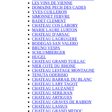
LES VINS DE VIENNE
DOMAINE PECH DES CADES
YVES CUILLERON
SIMONNET FEBVRE
BADET CLEMENT
CHATEAU COS LABORY
MARIE LAURE LURTON
CHATEAU D'ARSAC
CHATEAU LAGRUGERE
BODEGAS SAN VALERO
BRUNO VESPA
SCHLUMBERGER
HUGEL
CHATEAU GRAND TUILLAC
NIER COTE DU RHONE
CHATEAU LESTAGE MONTAGNE
TENUTA ODERISIO
CHATEAU BARRAIL DU BLANC
CHATEAU LARY TAGOT
CHATEAU LAUZANET
CHATEAU SERILHAN
CHATEAU ARTIGUES
CHATEAU GRAVES DE RABION
CHATEAU LASSUS
CHATEAU GRAND MEDOC