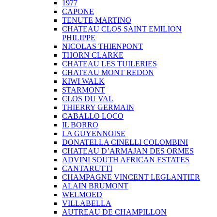
1977
CAPONE
TENUTE MARTINO
CHATEAU CLOS SAINT EMILION
PHILIPPE
NICOLAS THIENPONT
THORN CLARKE
CHATEAU LES TUILERIES
CHATEAU MONT REDON
KIWI WALK
STARMONT
CLOS DU VAL
THIERRY GERMAIN
CABALLO LOCO
IL BORRO
LA GUYENNOISE
DONATELLA CINELLI COLOMBINI
CHATEAU D’ARMAJAN DES ORMES
ADVINI SOUTH AFRICAN ESTATES
CANTARUTTI
CHAMPAGNE VINCENT LEGLANTIER
ALAIN BRUMONT
WELMOED
VILLABELLA
AUTREAU DE CHAMPILLON