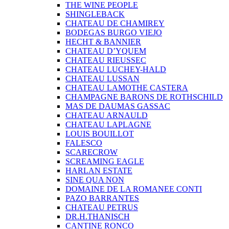
THE WINE PEOPLE
SHINGLEBACK
CHATEAU DE CHAMIREY
BODEGAS BURGO VIEJO
HECHT & BANNIER
CHATEAU D’YQUEM
CHATEAU RIEUSSEC
CHATEAU LUCHEY-HALD
CHATEAU LUSSAN
CHATEAU LAMOTHE CASTERA
CHAMPAGNE BARONS DE ROTHSCHILD
MAS DE DAUMAS GASSAC
CHATEAU ARNAULD
CHATEAU LAPLAGNE
LOUIS BOUILLOT
FALESCO
SCARECROW
SCREAMING EAGLE
HARLAN ESTATE
SINE QUA NON
DOMAINE DE LA ROMANEE CONTI
PAZO BARRANTES
CHATEAU PETRUS
DR.H.THANISCH
CANTINE RONCO