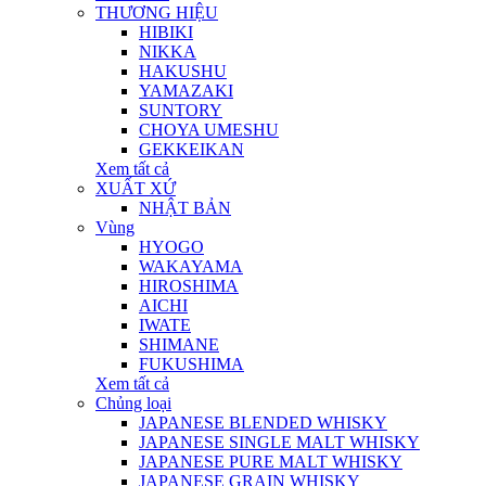
THƯƠNG HIỆU
HIBIKI
NIKKA
HAKUSHU
YAMAZAKI
SUNTORY
CHOYA UMESHU
GEKKEIKAN
Xem tất cả
XUẤT XỨ
NHẬT BẢN
Vùng
HYOGO
WAKAYAMA
HIROSHIMA
AICHI
IWATE
SHIMANE
FUKUSHIMA
Xem tất cả
Chủng loại
JAPANESE BLENDED WHISKY
JAPANESE SINGLE MALT WHISKY
JAPANESE PURE MALT WHISKY
JAPANESE GRAIN WHISKY