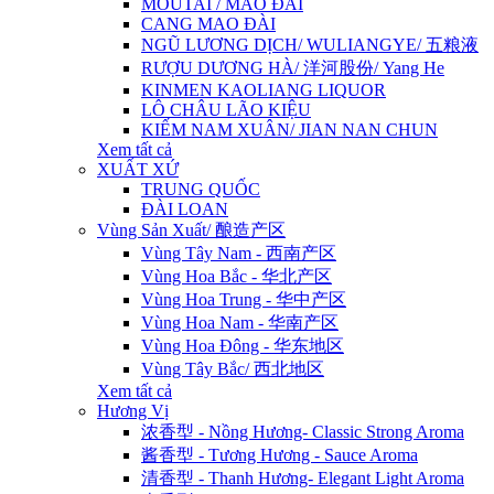
MOUTAI / MAO ĐÀI
CANG MAO ĐÀI
NGŨ LƯƠNG DỊCH/ WULIANGYE/ 五粮液
RƯỢU DƯƠNG HÀ/ 洋河股份/ Yang He
KINMEN KAOLIANG LIQUOR
LÔ CHÂU LÃO KIỆU
KIẾM NAM XUÂN/ JIAN NAN CHUN
Xem tất cả
XUẤT XỨ
TRUNG QUỐC
ĐÀI LOAN
Vùng Sản Xuất/ 酿造产区
Vùng Tây Nam - 西南产区
Vùng Hoa Bắc - 华北产区
Vùng Hoa Trung - 华中产区
Vùng Hoa Nam - 华南产区
Vùng Hoa Đông - 华东地区
Vùng Tây Bắc/ 西北地区
Xem tất cả
Hương Vị
浓香型 - Nồng Hương- Classic Strong Aroma
酱香型 - Tương Hương - Sauce Aroma
清香型 - Thanh Hương- Elegant Light Aroma