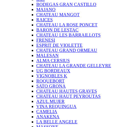
BODEGAS GRAN CASTILLO
MAJANO
CHATEAU MANGOT
RAICES
CHATEAU LA ROSE PONCET
BARON DE LESTAC
CHATEAU LES BARRAILLOTS
FRENESI
ESPRIT DE VIOLETTE
CHATEAU GRAND ORMEAU
MALESAN
ALMA CERSIUS
CHATEAU LA GRANDE GELLEYRE
UG BORDEAUX
VIGNOBLES K
ROQUEBORT
SATO GRONA
CHATEAU HAUTES GRAVES
CHATEAU HAUT PEYROUTAS
AZUL MUJER
VINA REQUINGUA
CAMELIA
ANAKENA
LA BELLE ANGELE
MASSONE