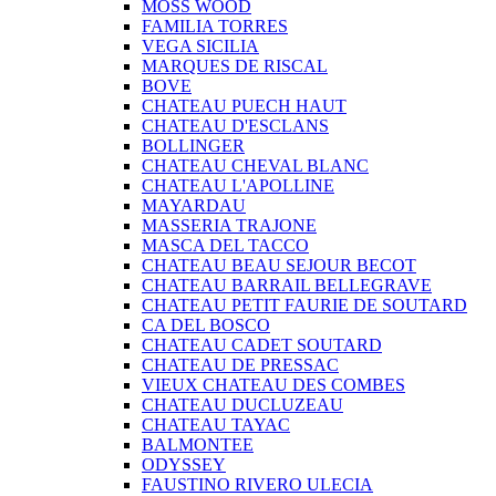
MOSS WOOD
FAMILIA TORRES
VEGA SICILIA
MARQUES DE RISCAL
BOVE
CHATEAU PUECH HAUT
CHATEAU D'ESCLANS
BOLLINGER
CHATEAU CHEVAL BLANC
CHATEAU L'APOLLINE
MAYARDAU
MASSERIA TRAJONE
MASCA DEL TACCO
CHATEAU BEAU SEJOUR BECOT
CHATEAU BARRAIL BELLEGRAVE
CHATEAU PETIT FAURIE DE SOUTARD
CA DEL BOSCO
CHATEAU CADET SOUTARD
CHATEAU DE PRESSAC
VIEUX CHATEAU DES COMBES
CHATEAU DUCLUZEAU
CHATEAU TAYAC
BALMONTEE
ODYSSEY
FAUSTINO RIVERO ULECIA