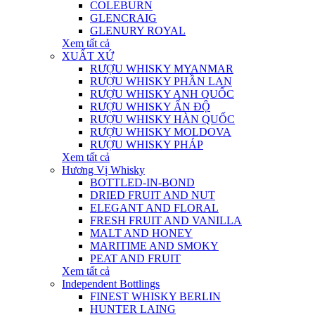
COLEBURN
GLENCRAIG
GLENURY ROYAL
Xem tất cả
XUẤT XỨ
RƯỢU WHISKY MYANMAR
RƯỢU WHISKY PHẦN LAN
RƯỢU WHISKY ANH QUỐC
RƯỢU WHISKY ẤN ĐỘ
RƯỢU WHISKY HÀN QUỐC
RƯỢU WHISKY MOLDOVA
RƯỢU WHISKY PHÁP
Xem tất cả
Hương Vị Whisky
BOTTLED-IN-BOND
DRIED FRUIT AND NUT
ELEGANT AND FLORAL
FRESH FRUIT AND VANILLA
MALT AND HONEY
MARITIME AND SMOKY
PEAT AND FRUIT
Xem tất cả
Independent Bottlings
FINEST WHISKY BERLIN
HUNTER LAING