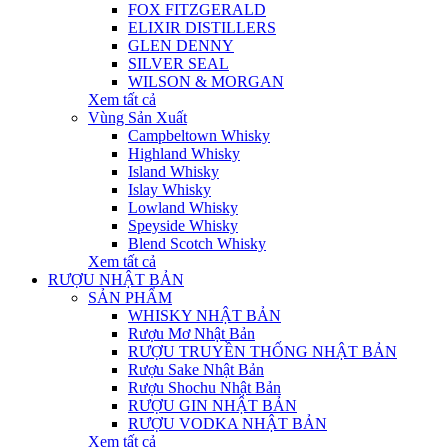
FOX FITZGERALD
ELIXIR DISTILLERS
GLEN DENNY
SILVER SEAL
WILSON & MORGAN
Xem tất cả
Vùng Sản Xuất
Campbeltown Whisky
Highland Whisky
Island Whisky
Islay Whisky
Lowland Whisky
Speyside Whisky
Blend Scotch Whisky
Xem tất cả
RƯỢU NHẬT BẢN
SẢN PHẨM
WHISKY NHẬT BẢN
Rượu Mơ Nhật Bản
RƯỢU TRUYỀN THỐNG NHẬT BẢN
Rượu Sake Nhật Bản
Rượu Shochu Nhật Bản
RƯỢU GIN NHẬT BẢN
RƯỢU VODKA NHẬT BẢN
Xem tất cả