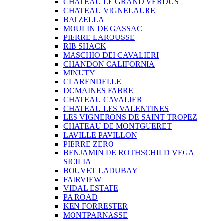
CHATEAU LE GRAND VERDUS
CHATEAU VIGNELAURE
BATZELLA
MOULIN DE GASSAC
PIERRE LAROUSSE
RIB SHACK
MASCHIO DEI CAVALIERI
CHANDON CALIFORNIA
MINUTY
CLARENDELLE
DOMAINES FABRE
CHATEAU CAVALIER
CHATEAU LES VALENTINES
LES VIGNERONS DE SAINT TROPEZ
CHATEAU DE MONTGUERET
LAVILLE PAVILLON
PIERRE ZERO
BENJAMIN DE ROTHSCHILD VEGA
SICILIA
BOUVET LADUBAY
FAIRVIEW
VIDAL ESTATE
PA ROAD
KEN FORRESTER
MONTPARNASSE