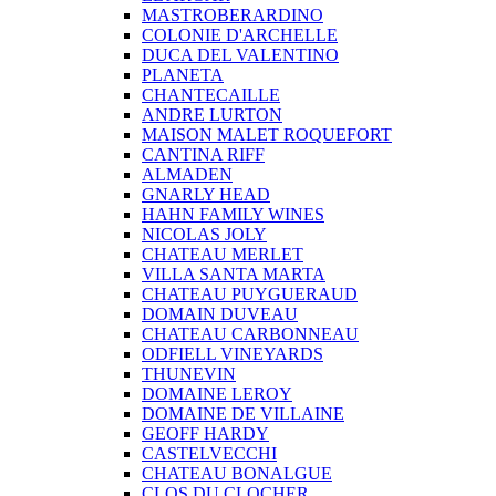
MASTROBERARDINO
COLONIE D'ARCHELLE
DUCA DEL VALENTINO
PLANETA
CHANTECAILLE
ANDRE LURTON
MAISON MALET ROQUEFORT
CANTINA RIFF
ALMADEN
GNARLY HEAD
HAHN FAMILY WINES
NICOLAS JOLY
CHATEAU MERLET
VILLA SANTA MARTA
CHATEAU PUYGUERAUD
DOMAIN DUVEAU
CHATEAU CARBONNEAU
ODFIELL VINEYARDS
THUNEVIN
DOMAINE LEROY
DOMAINE DE VILLAINE
GEOFF HARDY
CASTELVECCHI
CHATEAU BONALGUE
CLOS DU CLOCHER