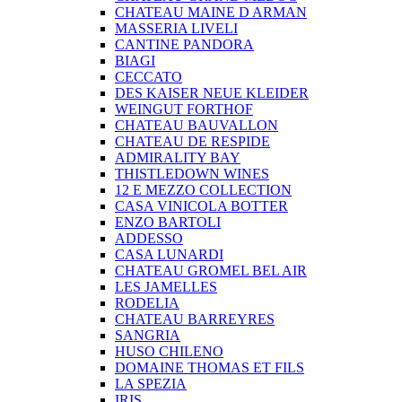
CHATEAU MAINE D ARMAN
MASSERIA LIVELI
CANTINE PANDORA
BIAGI
CECCATO
DES KAISER NEUE KLEIDER
WEINGUT FORTHOF
CHATEAU BAUVALLON
CHATEAU DE RESPIDE
ADMIRALITY BAY
THISTLEDOWN WINES
12 E MEZZO COLLECTION
CASA VINICOLA BOTTER
ENZO BARTOLI
ADDESSO
CASA LUNARDI
CHATEAU GROMEL BEL AIR
LES JAMELLES
RODELIA
CHATEAU BARREYRES
SANGRIA
HUSO CHILENO
DOMAINE THOMAS ET FILS
LA SPEZIA
IRIS