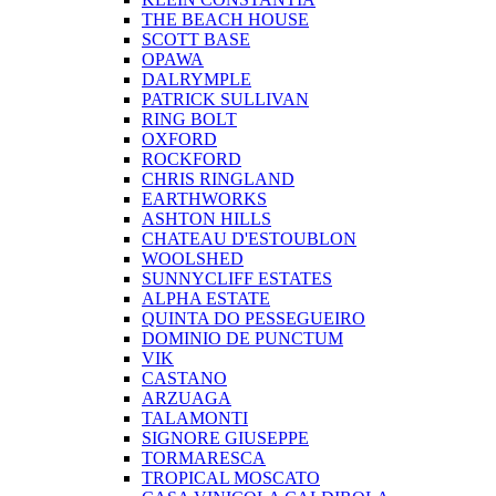
THE BEACH HOUSE
SCOTT BASE
OPAWA
DALRYMPLE
PATRICK SULLIVAN
RING BOLT
OXFORD
ROCKFORD
CHRIS RINGLAND
EARTHWORKS
ASHTON HILLS
CHATEAU D'ESTOUBLON
WOOLSHED
SUNNYCLIFF ESTATES
ALPHA ESTATE
QUINTA DO PESSEGUEIRO
DOMINIO DE PUNCTUM
VIK
CASTANO
ARZUAGA
TALAMONTI
SIGNORE GIUSEPPE
TORMARESCA
TROPICAL MOSCATO