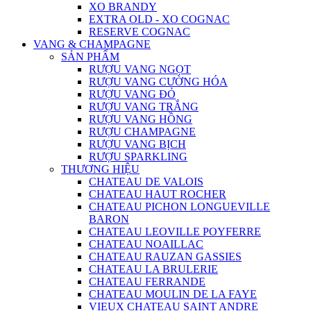
XO BRANDY
EXTRA OLD - XO COGNAC
RESERVE COGNAC
VANG & CHAMPAGNE
SẢN PHẨM
RƯỢU VANG NGỌT
RƯỢU VANG CƯỜNG HÓA
RƯỢU VANG ĐỎ
RƯỢU VANG TRẮNG
RƯỢU VANG HỒNG
RƯỢU CHAMPAGNE
RƯỢU VANG BỊCH
RƯỢU SPARKLING
THƯƠNG HIỆU
CHATEAU DE VALOIS
CHATEAU HAUT ROCHER
CHATEAU PICHON LONGUEVILLE
BARON
CHATEAU LEOVILLE POYFERRE
CHATEAU NOAILLAC
CHATEAU RAUZAN GASSIES
CHATEAU LA BRULERIE
CHATEAU FERRANDE
CHATEAU MOULIN DE LA FAYE
VIEUX CHATEAU SAINT ANDRE