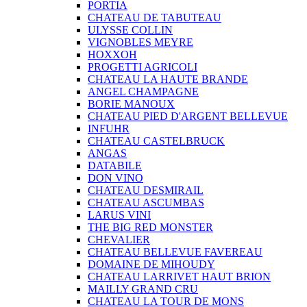
PORTIA
CHATEAU DE TABUTEAU
ULYSSE COLLIN
VIGNOBLES MEYRE
HOXXOH
PROGETTI AGRICOLI
CHATEAU LA HAUTE BRANDE
ANGEL CHAMPAGNE
BORIE MANOUX
CHATEAU PIED D'ARGENT BELLEVUE
INFUHR
CHATEAU CASTELBRUCK
ANGAS
DATABILE
DON VINO
CHATEAU DESMIRAIL
CHATEAU ASCUMBAS
LARUS VINI
THE BIG RED MONSTER
CHEVALIER
CHATEAU BELLEVUE FAVEREAU
DOMAINE DE MIHOUDY
CHATEAU LARRIVET HAUT BRION
MAILLY GRAND CRU
CHATEAU LA TOUR DE MONS