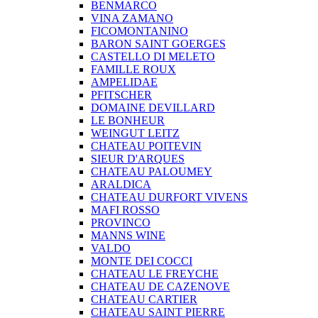
BENMARCO
VINA ZAMANO
FICOMONTANINO
BARON SAINT GOERGES
CASTELLO DI MELETO
FAMILLE ROUX
AMPELIDAE
PFITSCHER
DOMAINE DEVILLARD
LE BONHEUR
WEINGUT LEITZ
CHATEAU POITEVIN
SIEUR D'ARQUES
CHATEAU PALOUMEY
ARALDICA
CHATEAU DURFORT VIVENS
MAFI ROSSO
PROVINCO
MANNS WINE
VALDO
MONTE DEI COCCI
CHATEAU LE FREYCHE
CHATEAU DE CAZENOVE
CHATEAU CARTIER
CHATEAU SAINT PIERRE