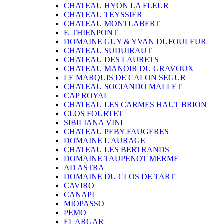
CHATEAU HYON LA FLEUR
CHATEAU TEYSSIER
CHATEAU MONTLABERT
F. THIENPONT
DOMAINE GUY & YVAN DUFOULEUR
CHATEAU SUDUIRAUT
CHATEAU DES LAURETS
CHATEAU MANOIR DU GRAVOUX
LE MARQUIS DE CALON SEGUR
CHATEAU SOCIANDO MALLET
CAP ROYAL
CHATEAU LES CARMES HAUT BRION
CLOS FOURTET
SIBILIANA VINI
CHATEAU PEBY FAUGERES
DOMAINE L'AURAGE
CHATEAU LES BERTRANDS
DOMAINE TAUPENOT MERME
AD ASTRA
DOMAINE DU CLOS DE TART
CAVIRO
CANAPI
MIOPASSO
PEMO
EL ARGAR