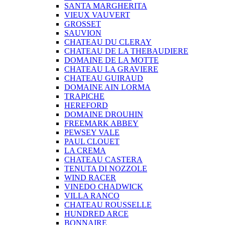
SANTA MARGHERITA
VIEUX VAUVERT
GROSSET
SAUVION
CHATEAU DU CLERAY
CHATEAU DE LA THEBAUDIERE
DOMAINE DE LA MOTTE
CHATEAU LA GRAVIERE
CHATEAU GUIRAUD
DOMAINE AIN LORMA
TRAPICHE
HEREFORD
DOMAINE DROUHIN
FREEMARK ABBEY
PEWSEY VALE
PAUL CLOUET
LA CREMA
CHATEAU CASTERA
TENUTA DI NOZZOLE
WIND RACER
VINEDO CHADWICK
VILLA RANCO
CHATEAU ROUSSELLE
HUNDRED ARCE
BONNAIRE