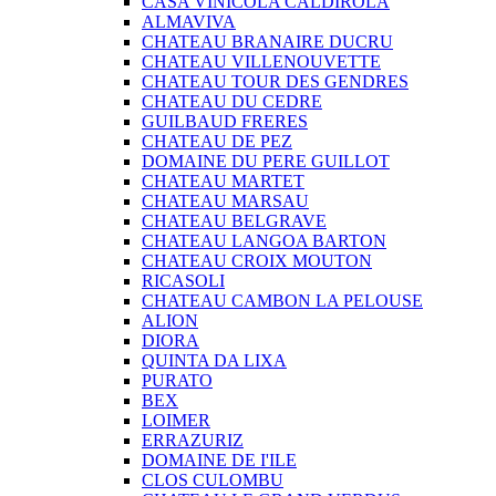
CASA VINICOLA CALDIROLA
ALMAVIVA
CHATEAU BRANAIRE DUCRU
CHATEAU VILLENOUVETTE
CHATEAU TOUR DES GENDRES
CHATEAU DU CEDRE
GUILBAUD FRERES
CHATEAU DE PEZ
DOMAINE DU PERE GUILLOT
CHATEAU MARTET
CHATEAU MARSAU
CHATEAU BELGRAVE
CHATEAU LANGOA BARTON
CHATEAU CROIX MOUTON
RICASOLI
CHATEAU CAMBON LA PELOUSE
ALION
DIORA
QUINTA DA LIXA
PURATO
BEX
LOIMER
ERRAZURIZ
DOMAINE DE I'ILE
CLOS CULOMBU