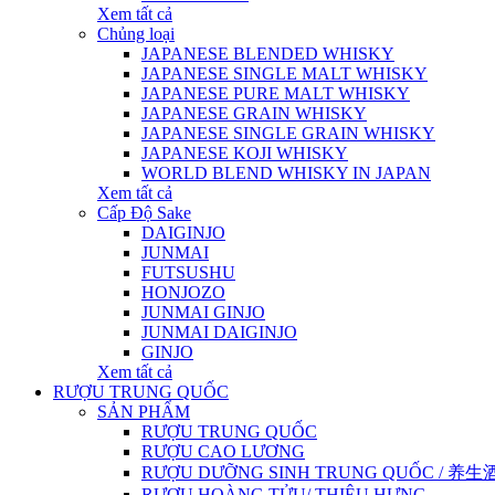
Xem tất cả
Chủng loại
JAPANESE BLENDED WHISKY
JAPANESE SINGLE MALT WHISKY
JAPANESE PURE MALT WHISKY
JAPANESE GRAIN WHISKY
JAPANESE SINGLE GRAIN WHISKY
JAPANESE KOJI WHISKY
WORLD BLEND WHISKY IN JAPAN
Xem tất cả
Cấp Độ Sake
DAIGINJO
JUNMAI
FUTSUSHU
HONJOZO
JUNMAI GINJO
JUNMAI DAIGINJO
GINJO
Xem tất cả
RƯỢU TRUNG QUỐC
SẢN PHẨM
RƯỢU TRUNG QUỐC
RƯỢU CAO LƯƠNG
RƯỢU DƯỠNG SINH TRUNG QUỐC / 养生酒 / 
RƯỢU HOÀNG TỬU/ THIỆU HƯNG