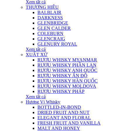
Xem tất cả
THƯƠNG HIỆU
BALBLAIR
DARKNESS
GLENBRIDGE
GLEN CALDER
COLEBURN
GLENCRAIG
GLENURY ROYAL
Xem tất cả
XUẤT XỨ
RƯỢU WHISKY MYANMAR
RƯỢU WHISKY PHẦN LAN
RƯỢU WHISKY ANH QUỐC
RƯỢU WHISKY ẤN ĐỘ
RƯỢU WHISKY HÀN QUỐC
RƯỢU WHISKY MOLDOVA
RƯỢU WHISKY PHÁP
Xem tất cả
Hương Vị Whisky
BOTTLED-IN-BOND
DRIED FRUIT AND NUT
ELEGANT AND FLORAL
FRESH FRUIT AND VANILLA
MALT AND HONEY