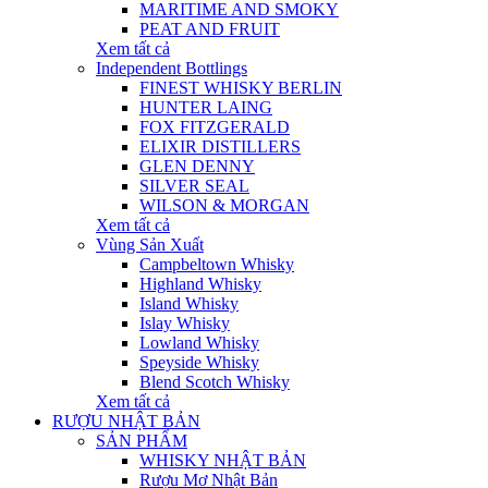
MARITIME AND SMOKY
PEAT AND FRUIT
Xem tất cả
Independent Bottlings
FINEST WHISKY BERLIN
HUNTER LAING
FOX FITZGERALD
ELIXIR DISTILLERS
GLEN DENNY
SILVER SEAL
WILSON & MORGAN
Xem tất cả
Vùng Sản Xuất
Campbeltown Whisky
Highland Whisky
Island Whisky
Islay Whisky
Lowland Whisky
Speyside Whisky
Blend Scotch Whisky
Xem tất cả
RƯỢU NHẬT BẢN
SẢN PHẨM
WHISKY NHẬT BẢN
Rượu Mơ Nhật Bản