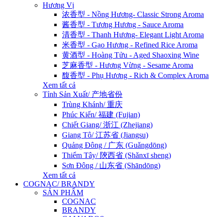
Hương Vị
浓香型 - Nồng Hương- Classic Strong Aroma
酱香型 - Tương Hương - Sauce Aroma
清香型 - Thanh Hương- Elegant Light Aroma
米香型 - Gạo Hương - Refined Rice Aroma
黄酒型 - Hoàng Tửu - Aged Shaoxing Wine
芝麻香型 - Hương Vừng - Sesame Aroma
馥香型 - Phụ Hương - Rich & Complex Aroma
Xem tất cả
Tỉnh Sản Xuất/ 产地省份
Trùng Khánh/ 重庆
Phúc Kiến/ 福建 (Fujian)
Chiết Giang/ 浙江 (Zhejiang)
Giang Tô/ 江苏省 (Jiangsu)
Quảng Đông / 广东 (Guǎngdōng)
Thiểm Tây/ 陝西省 (Shǎnxī sheng)
Sơn Đông / 山东省 (Shāndōng)
Xem tất cả
COGNAC/ BRANDY
SẢN PHẨM
COGNAC
BRANDY