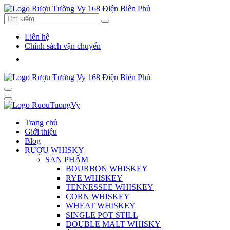
Liên hệ
Chính sách vận chuyển
Trang chủ
Giới thiệu
Blog
RƯỢU WHISKY
SẢN PHẨM
BOURBON WHISKEY
RYE WHISKEY
TENNESSEE WHISKEY
CORN WHISKEY
WHEAT WHISKEY
SINGLE POT STILL
DOUBLE MALT WHISKY