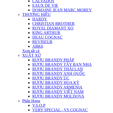
CALVADOS
EAUX DE VIE
DOMAINE JEAN MARC MOREY
THƯƠNG HIỆU
HARDY
CHRISTIAN BROTHER
ROYAL DIAMANT XO
KING ARTHUR
DEAU COGNAC
REVISEUR
ABK6
Xem tất cả
XUẤT XỨ
RƯỢU BRANDY PHÁP
RƯỢU BRANDY TÂY BAN NHA
RƯỢU BRANDY THÁI LAN
RƯỢU BRANDY ANH QUỐC
RƯỢU BRANDY ÚC
RƯỢU BRANDY HOA KỲ
RƯỢU BRANDY ARMENIA
RƯỢU BRANDY VIỆT NAM
RƯỢU BRANDY MOLDOVA
Phân Hạng
V.S.O.P
VERY SPECIAL - VS COGNAC