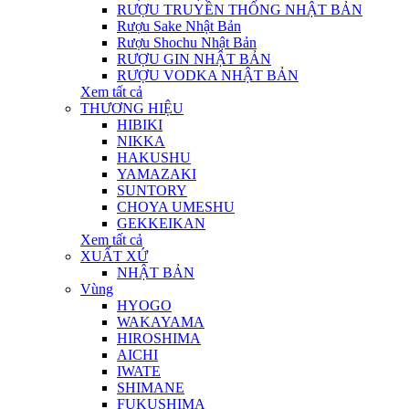
RƯỢU TRUYỀN THỐNG NHẬT BẢN
Rượu Sake Nhật Bản
Rượu Shochu Nhật Bản
RƯỢU GIN NHẬT BẢN
RƯỢU VODKA NHẬT BẢN
Xem tất cả
THƯƠNG HIỆU
HIBIKI
NIKKA
HAKUSHU
YAMAZAKI
SUNTORY
CHOYA UMESHU
GEKKEIKAN
Xem tất cả
XUẤT XỨ
NHẬT BẢN
Vùng
HYOGO
WAKAYAMA
HIROSHIMA
AICHI
IWATE
SHIMANE
FUKUSHIMA