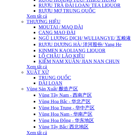
RƯỢU TRÀ ĐÀI LOAN/ TEA LIQUOR
RƯỢU MƠ TRUNG QUỐC
Xem tất cả
THƯƠNG HIỆU
MOUTAI / MAO ĐÀI
CANG MAO ĐÀI
NGŨ LƯƠNG DỊCH/ WULIANGYE/ 五粮液
RƯỢU DƯƠNG HÀ/ 洋河股份/ Yang He
KINMEN KAOLIANG LIQUOR
LÔ CHÂU LÃO KIỆU
KIẾM NAM XUÂN/ JIAN NAN CHUN
Xem tất cả
XUẤT XỨ
TRUNG QUỐC
ĐÀI LOAN
Vùng Sản Xuất/ 酿造产区
Vùng Tây Nam - 西南产区
Vùng Hoa Bắc - 华北产区
Vùng Hoa Trung - 华中产区
Vùng Hoa Nam - 华南产区
Vùng Hoa Đông - 华东地区
Vùng Tây Bắc/ 西北地区
Xem tất cả