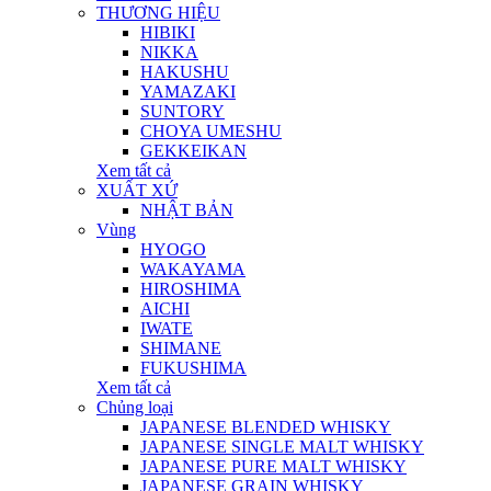
THƯƠNG HIỆU
HIBIKI
NIKKA
HAKUSHU
YAMAZAKI
SUNTORY
CHOYA UMESHU
GEKKEIKAN
Xem tất cả
XUẤT XỨ
NHẬT BẢN
Vùng
HYOGO
WAKAYAMA
HIROSHIMA
AICHI
IWATE
SHIMANE
FUKUSHIMA
Xem tất cả
Chủng loại
JAPANESE BLENDED WHISKY
JAPANESE SINGLE MALT WHISKY
JAPANESE PURE MALT WHISKY
JAPANESE GRAIN WHISKY