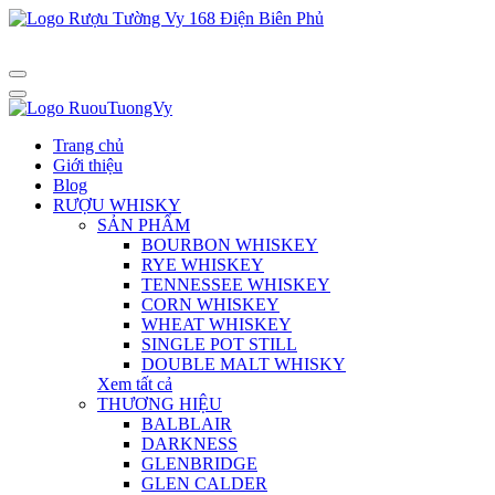
Trang chủ
Giới thiệu
Blog
RƯỢU WHISKY
SẢN PHẨM
BOURBON WHISKEY
RYE WHISKEY
TENNESSEE WHISKEY
CORN WHISKEY
WHEAT WHISKEY
SINGLE POT STILL
DOUBLE MALT WHISKY
Xem tất cả
THƯƠNG HIỆU
BALBLAIR
DARKNESS
GLENBRIDGE
GLEN CALDER