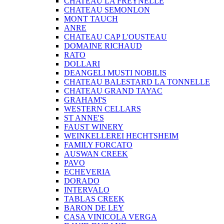
CHATEAU LA FREYNELLE
CHATEAU SEMONLON
MONT TAUCH
ANRE
CHATEAU CAP L'OUSTEAU
DOMAINE RICHAUD
RATO
DOLLARI
DEANGELI MUSTI NOBILIS
CHATEAU BALESTARD LA TONNELLE
CHATEAU GRAND TAYAC
GRAHAM'S
WESTERN CELLARS
ST ANNE'S
FAUST WINERY
WEINKELLEREI HECHTSHEIM
FAMILY FORCATO
AUSWAN CREEK
PAVO
ECHEVERIA
DORADO
INTERVALO
TABLAS CREEK
BARON DE LEY
CASA VINICOLA VERGA