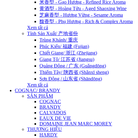
米香型 - Gạo Hương - Refined Rice Aroma
黄酒型 - Hoàng Tửu - Aged Shaoxing Wine
芝麻香型 - Hương Vừng - Sesame Aroma
馥香型 - Phụ Hương - Rich & Complex Aroma
Xem tất cả
Tỉnh Sản Xuất/ 产地省份
Trùng Khánh/ 重庆
Phúc Kiến/ 福建 (Fujian)
Chiết Giang/ 浙江 (Zhejiang)
Giang Tô/ 江苏省 (Jiangsu)
Quảng Đông / 广东 (Guǎngdōng)
Thiểm Tây/ 陝西省 (Shǎnxī sheng)
Sơn Đông / 山东省 (Shāndōng)
Xem tất cả
COGNAC/ BRANDY
SẢN PHẨM
COGNAC
BRANDY
CALVADOS
EAUX DE VIE
DOMAINE JEAN MARC MOREY
THƯƠNG HIỆU
HARDY