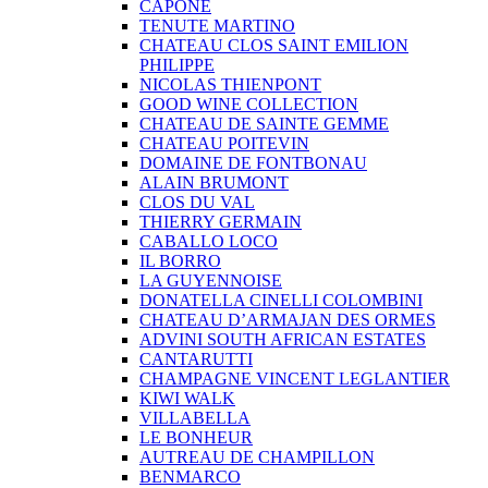
CAPONE
TENUTE MARTINO
CHATEAU CLOS SAINT EMILION
PHILIPPE
NICOLAS THIENPONT
GOOD WINE COLLECTION
CHATEAU DE SAINTE GEMME
CHATEAU POITEVIN
DOMAINE DE FONTBONAU
ALAIN BRUMONT
CLOS DU VAL
THIERRY GERMAIN
CABALLO LOCO
IL BORRO
LA GUYENNOISE
DONATELLA CINELLI COLOMBINI
CHATEAU D’ARMAJAN DES ORMES
ADVINI SOUTH AFRICAN ESTATES
CANTARUTTI
CHAMPAGNE VINCENT LEGLANTIER
KIWI WALK
VILLABELLA
LE BONHEUR
AUTREAU DE CHAMPILLON
BENMARCO