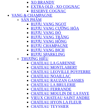
XO BRANDY
EXTRA OLD - XO COGNAC
RESERVE COGNAC
VANG & CHAMPAGNE
SẢN PHẨM
RƯỢU VANG NGỌT
RƯỢU VANG CƯỜNG HÓA
RƯỢU VANG ĐỎ
RƯỢU VANG TRẮNG
RƯỢU VANG HỒNG
RƯỢU CHAMPAGNE
RƯỢU VANG BỊCH
RƯỢU SPARKLING
THƯƠNG HIỆU
CHATEAU LA GARENNE
CHATEAU MONTLABERT
CHATEAU LEOVILLE POYFERRE
CHATEAU NOAILLAC
CHATEAU RAUZAN GASSIES
CHATEAU LA BRULERIE
CHATEAU FERRANDE
CHATEAU MOULIN DE LA FAYE
VIEUX CHATEAU SAINT ANDRE
CHATEAU HYON LA FLEUR
CHATEAU TEYSSIER