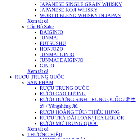
JAPANESE SINGLE GRAIN WHISKY
JAPANESE KOJI WHISKY
WORLD BLEND WHISKY IN JAPAN
Xem tất cả
Cấp Độ Sake
DAIGINJO
JUNMAI
FUTSUSHU
HONJOZO
JUNMAI GINJO
JUNMAI DAIGINJO
GINJO
Xem tất cả
RƯỢU TRUNG QUỐC
SẢN PHẨM
RƯỢU TRUNG QUỐC
RƯỢU CAO LƯƠNG
RƯỢU DƯỠNG SINH TRUNG QUỐC / 养生
酒 / Yǎngshēng Jiǔ
RƯỢU HOÀNG TỬU/ THIỆU HƯNG
RƯỢU TRÀ ĐÀI LOAN/ TEA LIQUOR
RƯỢU MƠ TRUNG QUỐC
Xem tất cả
THƯƠNG HIỆU