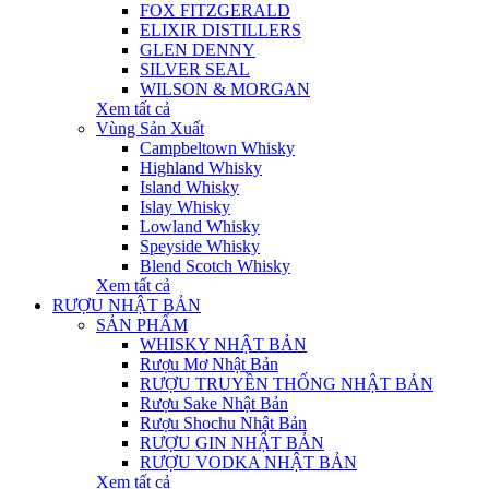
FOX FITZGERALD
ELIXIR DISTILLERS
GLEN DENNY
SILVER SEAL
WILSON & MORGAN
Xem tất cả
Vùng Sản Xuất
Campbeltown Whisky
Highland Whisky
Island Whisky
Islay Whisky
Lowland Whisky
Speyside Whisky
Blend Scotch Whisky
Xem tất cả
RƯỢU NHẬT BẢN
SẢN PHẨM
WHISKY NHẬT BẢN
Rượu Mơ Nhật Bản
RƯỢU TRUYỀN THỐNG NHẬT BẢN
Rượu Sake Nhật Bản
Rượu Shochu Nhật Bản
RƯỢU GIN NHẬT BẢN
RƯỢU VODKA NHẬT BẢN
Xem tất cả