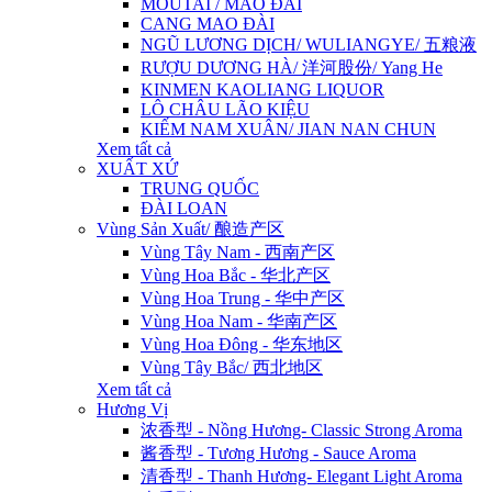
MOUTAI / MAO ĐÀI
CANG MAO ĐÀI
NGŨ LƯƠNG DỊCH/ WULIANGYE/ 五粮液
RƯỢU DƯƠNG HÀ/ 洋河股份/ Yang He
KINMEN KAOLIANG LIQUOR
LÔ CHÂU LÃO KIỆU
KIẾM NAM XUÂN/ JIAN NAN CHUN
Xem tất cả
XUẤT XỨ
TRUNG QUỐC
ĐÀI LOAN
Vùng Sản Xuất/ 酿造产区
Vùng Tây Nam - 西南产区
Vùng Hoa Bắc - 华北产区
Vùng Hoa Trung - 华中产区
Vùng Hoa Nam - 华南产区
Vùng Hoa Đông - 华东地区
Vùng Tây Bắc/ 西北地区
Xem tất cả
Hương Vị
浓香型 - Nồng Hương- Classic Strong Aroma
酱香型 - Tương Hương - Sauce Aroma
清香型 - Thanh Hương- Elegant Light Aroma