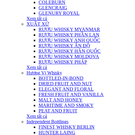
COLEBURN
GLENCRAIG
GLENURY ROYAL
Xem tất cả
XUẤT XỨ
RƯỢU WHISKY MYANMAR
RƯỢU WHISKY PHẦN LAN
RƯỢU WHISKY ANH QUỐC
RƯỢU WHISKY ẤN ĐỘ
RƯỢU WHISKY HÀN QUỐC
RƯỢU WHISKY MOLDOVA
RƯỢU WHISKY PHÁP
Xem tất cả
Hương Vị Whisky
BOTTLED-IN-BOND
DRIED FRUIT AND NUT
ELEGANT AND FLORAL
FRESH FRUIT AND VANILLA
MALT AND HONEY
MARITIME AND SMOKY
PEAT AND FRUIT
Xem tất cả
Independent Bottlings
FINEST WHISKY BERLIN
HUNTER LAING