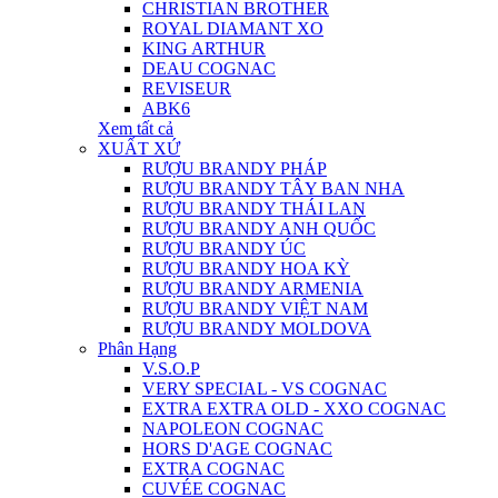
CHRISTIAN BROTHER
ROYAL DIAMANT XO
KING ARTHUR
DEAU COGNAC
REVISEUR
ABK6
Xem tất cả
XUẤT XỨ
RƯỢU BRANDY PHÁP
RƯỢU BRANDY TÂY BAN NHA
RƯỢU BRANDY THÁI LAN
RƯỢU BRANDY ANH QUỐC
RƯỢU BRANDY ÚC
RƯỢU BRANDY HOA KỲ
RƯỢU BRANDY ARMENIA
RƯỢU BRANDY VIỆT NAM
RƯỢU BRANDY MOLDOVA
Phân Hạng
V.S.O.P
VERY SPECIAL - VS COGNAC
EXTRA EXTRA OLD - XXO COGNAC
NAPOLEON COGNAC
HORS D'AGE COGNAC
EXTRA COGNAC
CUVÉE COGNAC