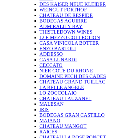
DES KAISER NEUE KLEIDER
WEINGUT FORTHOF
CHATEAU DE RESPIDE
BODEGAS AGUIRRE
ADMIRALITY BAY
THISTLEDOWN WINES
12 E MEZZO COLLECTION
CASA VINICOLA BOTTER
ENZO BARTOLI
ADDESSO
CASA LUNARDI
CECCATO
NIER COTE DU RHONE
DOMAINE PECH DES CADES
CHATEAU GRAND TUILLAC
LA BELLE ANGELE
LO ZOCCOLAIO
CHATEAU LAUZANET
MALESAN
IRIS
BODEGAS GRAN CASTILLO
MAJANO
CHATEAU MANGOT
RAICES
CHATEAU LA ROSE PONCET