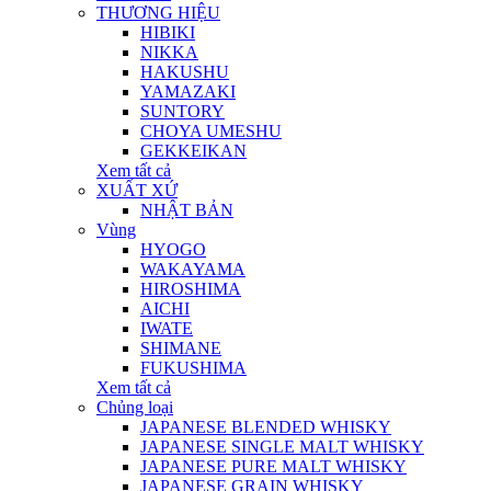
THƯƠNG HIỆU
HIBIKI
NIKKA
HAKUSHU
YAMAZAKI
SUNTORY
CHOYA UMESHU
GEKKEIKAN
Xem tất cả
XUẤT XỨ
NHẬT BẢN
Vùng
HYOGO
WAKAYAMA
HIROSHIMA
AICHI
IWATE
SHIMANE
FUKUSHIMA
Xem tất cả
Chủng loại
JAPANESE BLENDED WHISKY
JAPANESE SINGLE MALT WHISKY
JAPANESE PURE MALT WHISKY
JAPANESE GRAIN WHISKY