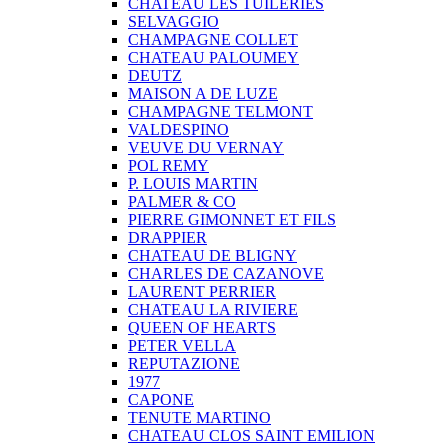
CHATEAU LES TUILERIES
SELVAGGIO
CHAMPAGNE COLLET
CHATEAU PALOUMEY
DEUTZ
MAISON A DE LUZE
CHAMPAGNE TELMONT
VALDESPINO
VEUVE DU VERNAY
POL REMY
P. LOUIS MARTIN
PALMER & CO
PIERRE GIMONNET ET FILS
DRAPPIER
CHATEAU DE BLIGNY
CHARLES DE CAZANOVE
LAURENT PERRIER
CHATEAU LA RIVIERE
QUEEN OF HEARTS
PETER VELLA
REPUTAZIONE
1977
CAPONE
TENUTE MARTINO
CHATEAU CLOS SAINT EMILION