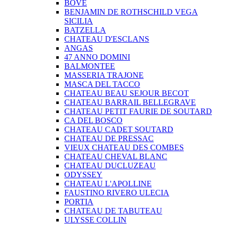
BOVE
BENJAMIN DE ROTHSCHILD VEGA
SICILIA
BATZELLA
CHATEAU D'ESCLANS
ANGAS
47 ANNO DOMINI
BALMONTEE
MASSERIA TRAJONE
MASCA DEL TACCO
CHATEAU BEAU SEJOUR BECOT
CHATEAU BARRAIL BELLEGRAVE
CHATEAU PETIT FAURIE DE SOUTARD
CA DEL BOSCO
CHATEAU CADET SOUTARD
CHATEAU DE PRESSAC
VIEUX CHATEAU DES COMBES
CHATEAU CHEVAL BLANC
CHATEAU DUCLUZEAU
ODYSSEY
CHATEAU L'APOLLINE
FAUSTINO RIVERO ULECIA
PORTIA
CHATEAU DE TABUTEAU
ULYSSE COLLIN