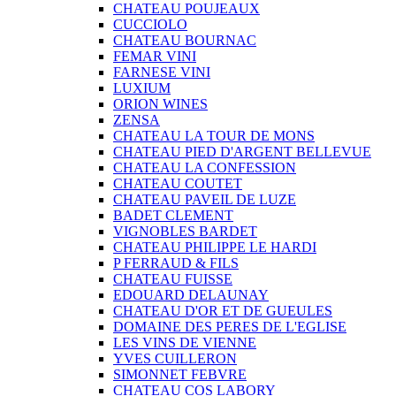
CHATEAU POUJEAUX
CUCCIOLO
CHATEAU BOURNAC
FEMAR VINI
FARNESE VINI
LUXIUM
ORION WINES
ZENSA
CHATEAU LA TOUR DE MONS
CHATEAU PIED D'ARGENT BELLEVUE
CHATEAU LA CONFESSION
CHATEAU COUTET
CHATEAU PAVEIL DE LUZE
BADET CLEMENT
VIGNOBLES BARDET
CHATEAU PHILIPPE LE HARDI
P FERRAUD & FILS
CHATEAU FUISSE
EDOUARD DELAUNAY
CHATEAU D'OR ET DE GUEULES
DOMAINE DES PERES DE L'EGLISE
LES VINS DE VIENNE
YVES CUILLERON
SIMONNET FEBVRE
CHATEAU COS LABORY