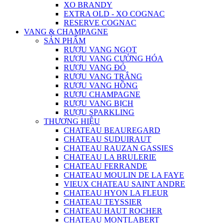
XO BRANDY
EXTRA OLD - XO COGNAC
RESERVE COGNAC
VANG & CHAMPAGNE
SẢN PHẨM
RƯỢU VANG NGỌT
RƯỢU VANG CƯỜNG HÓA
RƯỢU VANG ĐỎ
RƯỢU VANG TRẮNG
RƯỢU VANG HỒNG
RƯỢU CHAMPAGNE
RƯỢU VANG BỊCH
RƯỢU SPARKLING
THƯƠNG HIỆU
CHATEAU BEAUREGARD
CHATEAU SUDUIRAUT
CHATEAU RAUZAN GASSIES
CHATEAU LA BRULERIE
CHATEAU FERRANDE
CHATEAU MOULIN DE LA FAYE
VIEUX CHATEAU SAINT ANDRE
CHATEAU HYON LA FLEUR
CHATEAU TEYSSIER
CHATEAU HAUT ROCHER
CHATEAU MONTLABERT