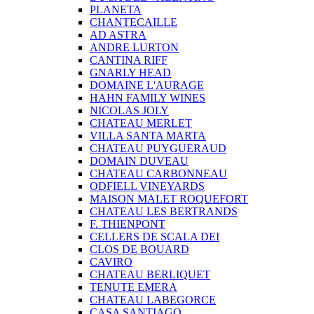
PLANETA
CHANTECAILLE
AD ASTRA
ANDRE LURTON
CANTINA RIFF
GNARLY HEAD
DOMAINE L'AURAGE
HAHN FAMILY WINES
NICOLAS JOLY
CHATEAU MERLET
VILLA SANTA MARTA
CHATEAU PUYGUERAUD
DOMAIN DUVEAU
CHATEAU CARBONNEAU
ODFIELL VINEYARDS
MAISON MALET ROQUEFORT
CHATEAU LES BERTRANDS
F. THIENPONT
CELLERS DE SCALA DEI
CLOS DE BOUARD
CAVIRO
CHATEAU BERLIQUET
TENUTE EMERA
CHATEAU LABEGORCE
CASA SANTIAGO