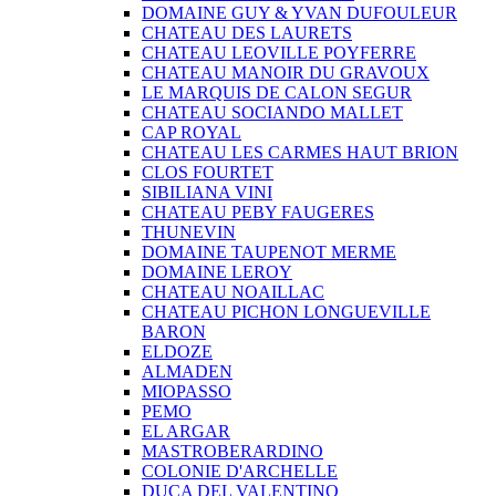
DOMAINE GUY & YVAN DUFOULEUR
CHATEAU DES LAURETS
CHATEAU LEOVILLE POYFERRE
CHATEAU MANOIR DU GRAVOUX
LE MARQUIS DE CALON SEGUR
CHATEAU SOCIANDO MALLET
CAP ROYAL
CHATEAU LES CARMES HAUT BRION
CLOS FOURTET
SIBILIANA VINI
CHATEAU PEBY FAUGERES
THUNEVIN
DOMAINE TAUPENOT MERME
DOMAINE LEROY
CHATEAU NOAILLAC
CHATEAU PICHON LONGUEVILLE
BARON
ELDOZE
ALMADEN
MIOPASSO
PEMO
EL ARGAR
MASTROBERARDINO
COLONIE D'ARCHELLE
DUCA DEL VALENTINO