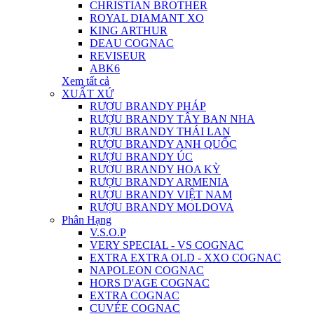
CHRISTIAN BROTHER
ROYAL DIAMANT XO
KING ARTHUR
DEAU COGNAC
REVISEUR
ABK6
Xem tất cả
XUẤT XỨ
RƯỢU BRANDY PHÁP
RƯỢU BRANDY TÂY BAN NHA
RƯỢU BRANDY THÁI LAN
RƯỢU BRANDY ANH QUỐC
RƯỢU BRANDY ÚC
RƯỢU BRANDY HOA KỲ
RƯỢU BRANDY ARMENIA
RƯỢU BRANDY VIỆT NAM
RƯỢU BRANDY MOLDOVA
Phân Hạng
V.S.O.P
VERY SPECIAL - VS COGNAC
EXTRA EXTRA OLD - XXO COGNAC
NAPOLEON COGNAC
HORS D'AGE COGNAC
EXTRA COGNAC
CUVÉE COGNAC