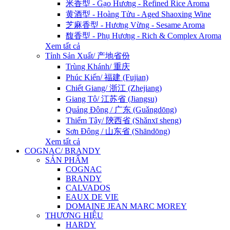
米香型 - Gạo Hương - Refined Rice Aroma
黄酒型 - Hoàng Tửu - Aged Shaoxing Wine
芝麻香型 - Hương Vừng - Sesame Aroma
馥香型 - Phụ Hương - Rich & Complex Aroma
Xem tất cả
Tỉnh Sản Xuất/ 产地省份
Trùng Khánh/ 重庆
Phúc Kiến/ 福建 (Fujian)
Chiết Giang/ 浙江 (Zhejiang)
Giang Tô/ 江苏省 (Jiangsu)
Quảng Đông / 广东 (Guǎngdōng)
Thiểm Tây/ 陝西省 (Shǎnxī sheng)
Sơn Đông / 山东省 (Shāndōng)
Xem tất cả
COGNAC/ BRANDY
SẢN PHẨM
COGNAC
BRANDY
CALVADOS
EAUX DE VIE
DOMAINE JEAN MARC MOREY
THƯƠNG HIỆU
HARDY