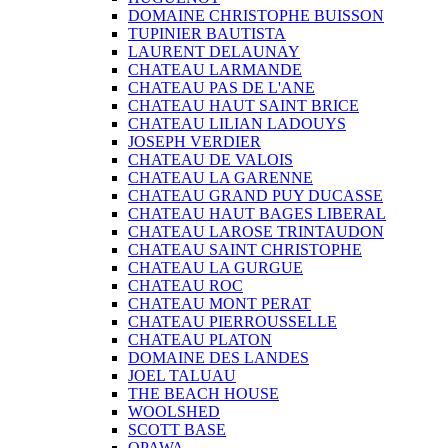
DOMAINE CHRISTOPHE BUISSON
TUPINIER BAUTISTA
LAURENT DELAUNAY
CHATEAU LARMANDE
CHATEAU PAS DE L'ANE
CHATEAU HAUT SAINT BRICE
CHATEAU LILIAN LADOUYS
JOSEPH VERDIER
CHATEAU DE VALOIS
CHATEAU LA GARENNE
CHATEAU GRAND PUY DUCASSE
CHATEAU HAUT BAGES LIBERAL
CHATEAU LAROSE TRINTAUDON
CHATEAU SAINT CHRISTOPHE
CHATEAU LA GURGUE
CHATEAU ROC
CHATEAU MONT PERAT
CHATEAU PIERROUSSELLE
CHATEAU PLATON
DOMAINE DES LANDES
JOEL TALUAU
THE BEACH HOUSE
WOOLSHED
SCOTT BASE
OPAWA