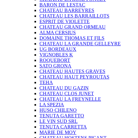
BARON DE LESTAC
CHATEAU BARREYRES
CHATEAU LES BARRAILLOTS
ESPRIT DE VIOLETTE
CHATEAU GRAND ORMEAU
ALMA CERSIUS
DOMAINE THOMAS ET FILS
CHATEAU LA GRANDE GELLEYRE
UG BORDEAUX
VIGNOBLES K
ROQUEBORT
SATO GRONA
CHATEAU HAUTES GRAVES
CHATEAU HAUT PEYROUTAS
TEHA
CHATEAU DU GAZIN
CHATEAU CLOS JUNET
CHATEAU LA FREYNELLE
LA SPEZIA
HUSO CHILENO
TENUTA GARETTO
LE VIN SUD SRL
TENUTA CARRETTA
MARIE DE MOY
CHATEAU HOSTENS PICANT