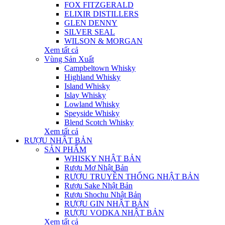
FOX FITZGERALD
ELIXIR DISTILLERS
GLEN DENNY
SILVER SEAL
WILSON & MORGAN
Xem tất cả
Vùng Sản Xuất
Campbeltown Whisky
Highland Whisky
Island Whisky
Islay Whisky
Lowland Whisky
Speyside Whisky
Blend Scotch Whisky
Xem tất cả
RƯỢU NHẬT BẢN
SẢN PHẨM
WHISKY NHẬT BẢN
Rượu Mơ Nhật Bản
RƯỢU TRUYỀN THỐNG NHẬT BẢN
Rượu Sake Nhật Bản
Rượu Shochu Nhật Bản
RƯỢU GIN NHẬT BẢN
RƯỢU VODKA NHẬT BẢN
Xem tất cả