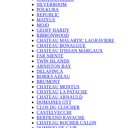
SILVERBOOM
POLKURA
REPUBLIC
MATEUS
MOJO
GEOFF HARDY
RIBBONWOOD
CHATEAU MALARTIC LAGRAVIERE
CHATEAU BONALGUE
CHATEAU D'ISSAN MARGAUX
FAR NIENTE
TWIN ISLANDS
ARNISTON BAY
DELAFINCA
BORIES AZEAU
BRUMONT
CHATEAU MONTUS
CHATEAU LA PATACHE
CHATEAU ARNAULD
DOMAINES OTT
CLOS DU CLOCHER
CASTELVECCHI
BERTRAND RAVACHE
CHATEAU ROCHER CALON
DOMINIO DE CAIR