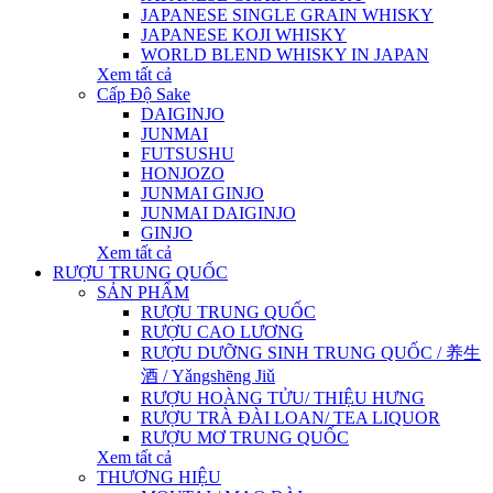
JAPANESE SINGLE GRAIN WHISKY
JAPANESE KOJI WHISKY
WORLD BLEND WHISKY IN JAPAN
Xem tất cả
Cấp Độ Sake
DAIGINJO
JUNMAI
FUTSUSHU
HONJOZO
JUNMAI GINJO
JUNMAI DAIGINJO
GINJO
Xem tất cả
RƯỢU TRUNG QUỐC
SẢN PHẨM
RƯỢU TRUNG QUỐC
RƯỢU CAO LƯƠNG
RƯỢU DƯỠNG SINH TRUNG QUỐC / 养生
酒 / Yǎngshēng Jiǔ
RƯỢU HOÀNG TỬU/ THIỆU HƯNG
RƯỢU TRÀ ĐÀI LOAN/ TEA LIQUOR
RƯỢU MƠ TRUNG QUỐC
Xem tất cả
THƯƠNG HIỆU