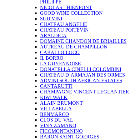
PHILIPPE
NICOLAS THIENPONT
GOOD WINE COLLECTION
SUD VINI
CHATEAU ANGELIE
CHATEAU POITEVIN
ARALDICA
DOMAINE CHANDON DE BRIAILLES
AUTREAU DE CHAMPILLON
CABALLO LOCO
IL BORRO
LA GUYENNOISE
DONATELLA CINELLI COLOMBINI
CHATEAU D’ARMAJAN DES ORMES
ADVINI SOUTH AFRICAN ESTATES
CANTARUTTI
CHAMPAGNE VINCENT LEGLANTIER
KIWI WALK
ALAIN BRUMONT
VILLABELLA
BENMARCO
CLOS DU VAL
VINA ZAMANO
FICOMONTANINO
BARON SAINT GOERGES