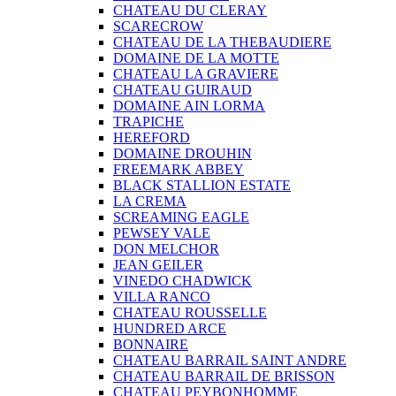
CHATEAU DU CLERAY
SCARECROW
CHATEAU DE LA THEBAUDIERE
DOMAINE DE LA MOTTE
CHATEAU LA GRAVIERE
CHATEAU GUIRAUD
DOMAINE AIN LORMA
TRAPICHE
HEREFORD
DOMAINE DROUHIN
FREEMARK ABBEY
BLACK STALLION ESTATE
LA CREMA
SCREAMING EAGLE
PEWSEY VALE
DON MELCHOR
JEAN GEILER
VINEDO CHADWICK
VILLA RANCO
CHATEAU ROUSSELLE
HUNDRED ARCE
BONNAIRE
CHATEAU BARRAIL SAINT ANDRE
CHATEAU BARRAIL DE BRISSON
CHATEAU PEYBONHOMME