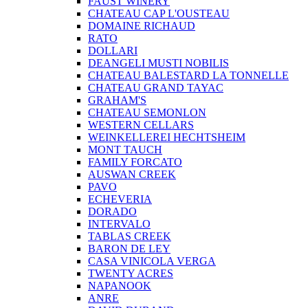
FAUST WINERY
CHATEAU CAP L'OUSTEAU
DOMAINE RICHAUD
RATO
DOLLARI
DEANGELI MUSTI NOBILIS
CHATEAU BALESTARD LA TONNELLE
CHATEAU GRAND TAYAC
GRAHAM'S
CHATEAU SEMONLON
WESTERN CELLARS
WEINKELLEREI HECHTSHEIM
MONT TAUCH
FAMILY FORCATO
AUSWAN CREEK
PAVO
ECHEVERIA
DORADO
INTERVALO
TABLAS CREEK
BARON DE LEY
CASA VINICOLA VERGA
TWENTY ACRES
NAPANOOK
ANRE