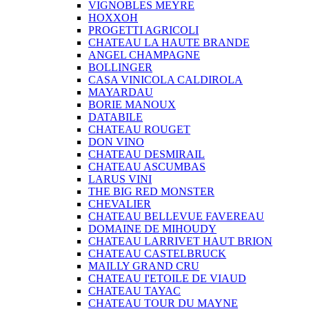
VIGNOBLES MEYRE
HOXXOH
PROGETTI AGRICOLI
CHATEAU LA HAUTE BRANDE
ANGEL CHAMPAGNE
BOLLINGER
CASA VINICOLA CALDIROLA
MAYARDAU
BORIE MANOUX
DATABILE
CHATEAU ROUGET
DON VINO
CHATEAU DESMIRAIL
CHATEAU ASCUMBAS
LARUS VINI
THE BIG RED MONSTER
CHEVALIER
CHATEAU BELLEVUE FAVEREAU
DOMAINE DE MIHOUDY
CHATEAU LARRIVET HAUT BRION
CHATEAU CASTELBRUCK
MAILLY GRAND CRU
CHATEAU I'ETOILE DE VIAUD
CHATEAU TAYAC
CHATEAU TOUR DU MAYNE