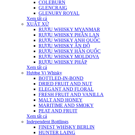
COLEBURN
GLENCRAIG
GLENURY ROYAL
Xem tất cả
XUẤT XỨ
RƯỢU WHISKY MYANMAR
RƯỢU WHISKY PHẦN LAN
RƯỢU WHISKY ANH QUỐC
RƯỢU WHISKY ẤN ĐỘ
RƯỢU WHISKY HÀN QUỐC
RƯỢU WHISKY MOLDOVA
RƯỢU WHISKY PHÁP
Xem tất cả
Hương Vị Whisky
BOTTLED-IN-BOND
DRIED FRUIT AND NUT
ELEGANT AND FLORAL
FRESH FRUIT AND VANILLA
MALT AND HONEY
MARITIME AND SMOKY
PEAT AND FRUIT
Xem tất cả
Independent Bottlings
FINEST WHISKY BERLIN
HUNTER LAING