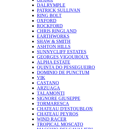
DALRYMPLE
PATRICK SULLIVAN
RING BOLT
OXFORD
ROCKFORD
CHRIS RINGLAND
EARTHWORKS
SHAW & SMITH
ASHTON HILLS
SUNNYCLIFF ESTATES
GEORGES VIGOUROUX
ALPHA ESTATE
QUINTA DO PESSEGUEIRO
DOMINIO DE PUNCTUM
VIK
CASTANO
ARZUAGA
TALAMONTI
SIGNORE GIUSEPPE
TORMARESCA
CHATEAU D'ESTOUBLON
CHATEAU PEYROS
WIND RACER
TROPICAL MOSCATO