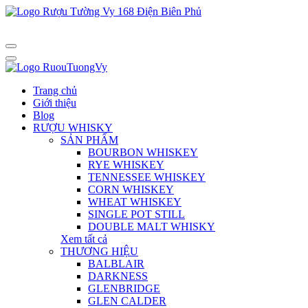
Trang chủ
Giới thiệu
Blog
RƯỢU WHISKY
SẢN PHẨM
BOURBON WHISKEY
RYE WHISKEY
TENNESSEE WHISKEY
CORN WHISKEY
WHEAT WHISKEY
SINGLE POT STILL
DOUBLE MALT WHISKY
Xem tất cả
THƯƠNG HIỆU
BALBLAIR
DARKNESS
GLENBRIDGE
GLEN CALDER