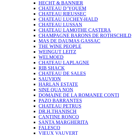
HECHT & BANNIER
CHATEAU D’YQUEM
CHATEAU RIEUSSEC
CHATEAU LUCHEY-HALD
CHATEAU LUSSAN
CHATEAU LAMOTHE CASTERA
CHAMPAGNE BARONS DE ROTHSCHILD
MAS DE DAUMAS GASSAC
THE WINE PEOPLE
WEINGUT LEITZ
WELMOED
CHATEAU LAPLAGNE
RIB SHACK
CHATEAU DE SALES
SAUVION
HARLAN ESTATE
SINE QUA NON
DOMAINE DE LA ROMANEE CONTI
PAZO BARRANTES
CHATEAU PETRUS
DR.H.THANISCH
CANTINE RONCO
SANTA MARGHERITA
FALESCO
VIEUX VAUVERT