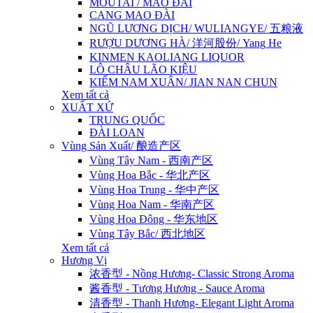
MOUTAI / MAO ĐÀI
CANG MAO ĐÀI
NGŨ LƯƠNG DỊCH/ WULIANGYE/ 五粮液
RƯỢU DƯƠNG HÀ/ 洋河股份/ Yang He
KINMEN KAOLIANG LIQUOR
LÔ CHÂU LÃO KIỆU
KIẾM NAM XUÂN/ JIAN NAN CHUN
Xem tất cả
XUẤT XỨ
TRUNG QUỐC
ĐÀI LOAN
Vùng Sản Xuất/ 酿造产区
Vùng Tây Nam - 西南产区
Vùng Hoa Bắc - 华北产区
Vùng Hoa Trung - 华中产区
Vùng Hoa Nam - 华南产区
Vùng Hoa Đông - 华东地区
Vùng Tây Bắc/ 西北地区
Xem tất cả
Hương Vị
浓香型 - Nồng Hương- Classic Strong Aroma
酱香型 - Tương Hương - Sauce Aroma
清香型 - Thanh Hương- Elegant Light Aroma