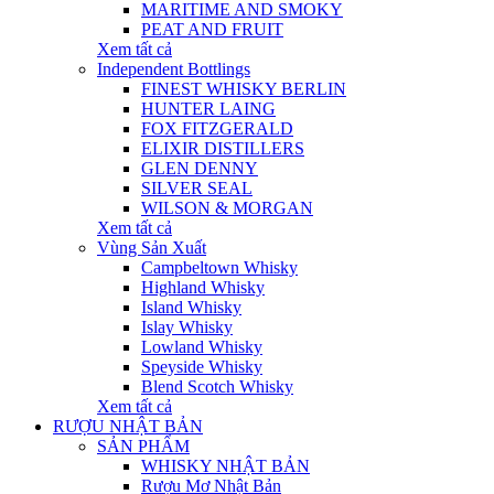
MARITIME AND SMOKY
PEAT AND FRUIT
Xem tất cả
Independent Bottlings
FINEST WHISKY BERLIN
HUNTER LAING
FOX FITZGERALD
ELIXIR DISTILLERS
GLEN DENNY
SILVER SEAL
WILSON & MORGAN
Xem tất cả
Vùng Sản Xuất
Campbeltown Whisky
Highland Whisky
Island Whisky
Islay Whisky
Lowland Whisky
Speyside Whisky
Blend Scotch Whisky
Xem tất cả
RƯỢU NHẬT BẢN
SẢN PHẨM
WHISKY NHẬT BẢN
Rượu Mơ Nhật Bản