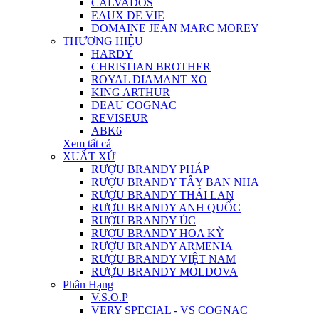
CALVADOS
EAUX DE VIE
DOMAINE JEAN MARC MOREY
THƯƠNG HIỆU
HARDY
CHRISTIAN BROTHER
ROYAL DIAMANT XO
KING ARTHUR
DEAU COGNAC
REVISEUR
ABK6
Xem tất cả
XUẤT XỨ
RƯỢU BRANDY PHÁP
RƯỢU BRANDY TÂY BAN NHA
RƯỢU BRANDY THÁI LAN
RƯỢU BRANDY ANH QUỐC
RƯỢU BRANDY ÚC
RƯỢU BRANDY HOA KỲ
RƯỢU BRANDY ARMENIA
RƯỢU BRANDY VIỆT NAM
RƯỢU BRANDY MOLDOVA
Phân Hạng
V.S.O.P
VERY SPECIAL - VS COGNAC