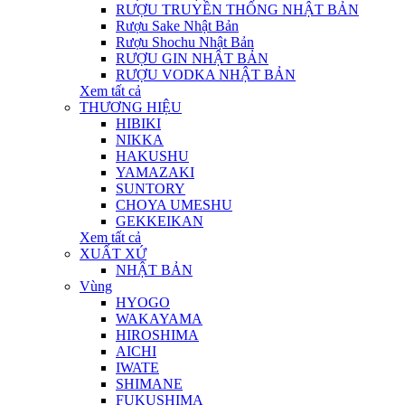
RƯỢU TRUYỀN THỐNG NHẬT BẢN
Rượu Sake Nhật Bản
Rượu Shochu Nhật Bản
RƯỢU GIN NHẬT BẢN
RƯỢU VODKA NHẬT BẢN
Xem tất cả
THƯƠNG HIỆU
HIBIKI
NIKKA
HAKUSHU
YAMAZAKI
SUNTORY
CHOYA UMESHU
GEKKEIKAN
Xem tất cả
XUẤT XỨ
NHẬT BẢN
Vùng
HYOGO
WAKAYAMA
HIROSHIMA
AICHI
IWATE
SHIMANE
FUKUSHIMA