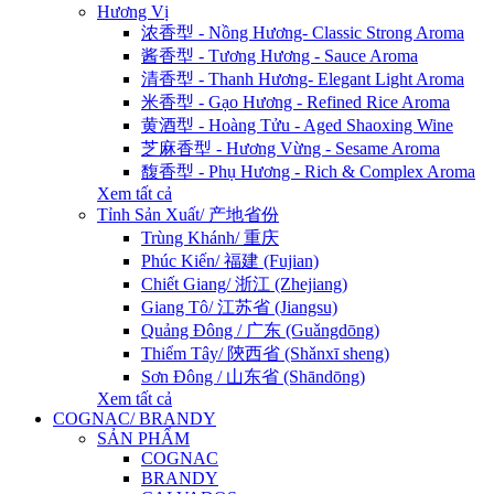
Hương Vị
浓香型 - Nồng Hương- Classic Strong Aroma
酱香型 - Tương Hương - Sauce Aroma
清香型 - Thanh Hương- Elegant Light Aroma
米香型 - Gạo Hương - Refined Rice Aroma
黄酒型 - Hoàng Tửu - Aged Shaoxing Wine
芝麻香型 - Hương Vừng - Sesame Aroma
馥香型 - Phụ Hương - Rich & Complex Aroma
Xem tất cả
Tỉnh Sản Xuất/ 产地省份
Trùng Khánh/ 重庆
Phúc Kiến/ 福建 (Fujian)
Chiết Giang/ 浙江 (Zhejiang)
Giang Tô/ 江苏省 (Jiangsu)
Quảng Đông / 广东 (Guǎngdōng)
Thiểm Tây/ 陝西省 (Shǎnxī sheng)
Sơn Đông / 山东省 (Shāndōng)
Xem tất cả
COGNAC/ BRANDY
SẢN PHẨM
COGNAC
BRANDY