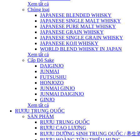
Xem tất cả
Chủng loại
JAPANESE BLENDED WHISKY
JAPANESE SINGLE MALT WHISKY
JAPANESE PURE MALT WHISKY
JAPANESE GRAIN WHISKY
JAPANESE SINGLE GRAIN WHISKY
JAPANESE KOJI WHISKY
WORLD BLEND WHISKY IN JAPAN
Xem tất cả
Cấp Độ Sake
DAIGINJO
JUNMAI
FUTSUSHU
HONJOZO
JUNMAI GINJO
JUNMAI DAIGINJO
GINJO
Xem tất cả
RƯỢU TRUNG QUỐC
SẢN PHẨM
RƯỢU TRUNG QUỐC
RƯỢU CAO LƯƠNG
RƯỢU DƯỠNG SINH TRUNG QUỐC / 养生酒 / 
RƯỢU HOÀNG TỬU/ THIỆU HƯNG