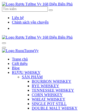
Liên hệ
Chính sách vận chuyển
Trang chủ
Giới thiệu
Blog
RƯỢU WHISKY
SẢN PHẨM
BOURBON WHISKEY
RYE WHISKEY
TENNESSEE WHISKEY
CORN WHISKEY
WHEAT WHISKEY
SINGLE POT STILL
DOUBLE MALT WHISKY