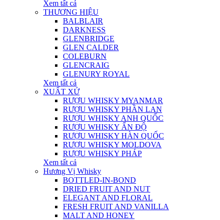
Xem tất cả
THƯƠNG HIỆU
BALBLAIR
DARKNESS
GLENBRIDGE
GLEN CALDER
COLEBURN
GLENCRAIG
GLENURY ROYAL
Xem tất cả
XUẤT XỨ
RƯỢU WHISKY MYANMAR
RƯỢU WHISKY PHẦN LAN
RƯỢU WHISKY ANH QUỐC
RƯỢU WHISKY ẤN ĐỘ
RƯỢU WHISKY HÀN QUỐC
RƯỢU WHISKY MOLDOVA
RƯỢU WHISKY PHÁP
Xem tất cả
Hương Vị Whisky
BOTTLED-IN-BOND
DRIED FRUIT AND NUT
ELEGANT AND FLORAL
FRESH FRUIT AND VANILLA
MALT AND HONEY