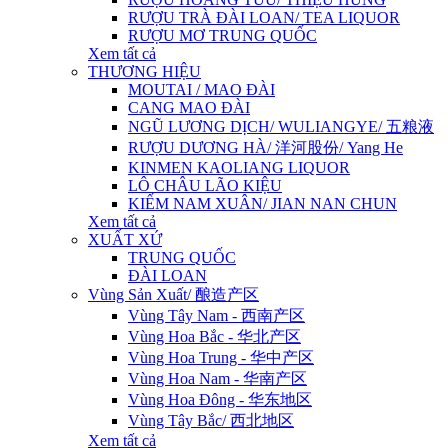
RƯỢU TRÀ ĐÀI LOAN/ TEA LIQUOR
RƯỢU MƠ TRUNG QUỐC
Xem tất cả
THƯƠNG HIỆU
MOUTAI / MAO ĐÀI
CANG MAO ĐÀI
NGŨ LƯƠNG DỊCH/ WULIANGYE/ 五粮液
RƯỢU DƯƠNG HÀ/ 洋河股份/ Yang He
KINMEN KAOLIANG LIQUOR
LÔ CHÂU LÃO KIỆU
KIẾM NAM XUÂN/ JIAN NAN CHUN
Xem tất cả
XUẤT XỨ
TRUNG QUỐC
ĐÀI LOAN
Vùng Sản Xuất/ 酿造产区
Vùng Tây Nam - 西南产区
Vùng Hoa Bắc - 华北产区
Vùng Hoa Trung - 华中产区
Vùng Hoa Nam - 华南产区
Vùng Hoa Đông - 华东地区
Vùng Tây Bắc/ 西北地区
Xem tất cả