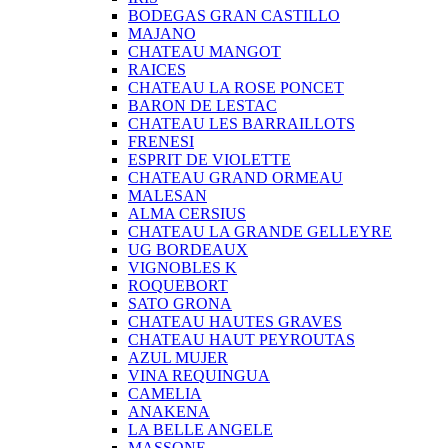
BODEGAS GRAN CASTILLO
MAJANO
CHATEAU MANGOT
RAICES
CHATEAU LA ROSE PONCET
BARON DE LESTAC
CHATEAU LES BARRAILLOTS
FRENESI
ESPRIT DE VIOLETTE
CHATEAU GRAND ORMEAU
MALESAN
ALMA CERSIUS
CHATEAU LA GRANDE GELLEYRE
UG BORDEAUX
VIGNOBLES K
ROQUEBORT
SATO GRONA
CHATEAU HAUTES GRAVES
CHATEAU HAUT PEYROUTAS
AZUL MUJER
VINA REQUINGUA
CAMELIA
ANAKENA
LA BELLE ANGELE
MASSONE