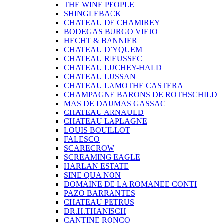
THE WINE PEOPLE
SHINGLEBACK
CHATEAU DE CHAMIREY
BODEGAS BURGO VIEJO
HECHT & BANNIER
CHATEAU D’YQUEM
CHATEAU RIEUSSEC
CHATEAU LUCHEY-HALD
CHATEAU LUSSAN
CHATEAU LAMOTHE CASTERA
CHAMPAGNE BARONS DE ROTHSCHILD
MAS DE DAUMAS GASSAC
CHATEAU ARNAULD
CHATEAU LAPLAGNE
LOUIS BOUILLOT
FALESCO
SCARECROW
SCREAMING EAGLE
HARLAN ESTATE
SINE QUA NON
DOMAINE DE LA ROMANEE CONTI
PAZO BARRANTES
CHATEAU PETRUS
DR.H.THANISCH
CANTINE RONCO