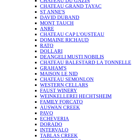
CHATEAU DU GAZIN
CHATEAU GRAND TAYAC
ST ANNE'S
DAVID DUBAND
MONT TAUCH
ANRE
CHATEAU CAP L'OUSTEAU
DOMAINE RICHAUD
RATO
DOLLARI
DEANGELI MUSTI NOBILIS
CHATEAU BALESTARD LA TONNELLE
GRAHAM'S
MAISON LE NID
CHATEAU SEMONLON
WESTERN CELLARS
FAUST WINERY
WEINKELLEREI HECHTSHEIM
FAMILY FORCATO
AUSWAN CREEK
PAVO
ECHEVERIA
DORADO
INTERVALO
TABLAS CREEK