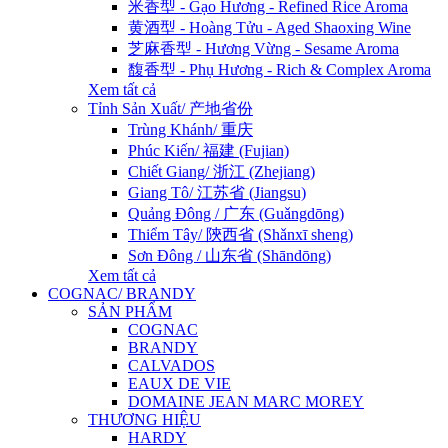
米香型 - Gạo Hương - Refined Rice Aroma
黄酒型 - Hoàng Tửu - Aged Shaoxing Wine
芝麻香型 - Hương Vừng - Sesame Aroma
馥香型 - Phụ Hương - Rich & Complex Aroma
Xem tất cả
Tỉnh Sản Xuất/ 产地省份
Trùng Khánh/ 重庆
Phúc Kiến/ 福建 (Fujian)
Chiết Giang/ 浙江 (Zhejiang)
Giang Tô/ 江苏省 (Jiangsu)
Quảng Đông / 广东 (Guǎngdōng)
Thiểm Tây/ 陝西省 (Shǎnxī sheng)
Sơn Đông / 山东省 (Shāndōng)
Xem tất cả
COGNAC/ BRANDY
SẢN PHẨM
COGNAC
BRANDY
CALVADOS
EAUX DE VIE
DOMAINE JEAN MARC MOREY
THƯƠNG HIỆU
HARDY