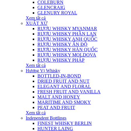
COLEBURN
GLENCRAIG
GLENURY ROYAL
Xem tất cả
XUẤT XỨ
RƯỢU WHISKY MYANMAR
RƯỢU WHISKY PHẦN LAN
RƯỢU WHISKY ANH QUỐC
RƯỢU WHISKY ẤN ĐỘ
RƯỢU WHISKY HÀN QUỐC
RƯỢU WHISKY MOLDOVA
RƯỢU WHISKY PHÁP
Xem tất cả
Hương Vị Whisky
BOTTLED-IN-BOND
DRIED FRUIT AND NUT
ELEGANT AND FLORAL
FRESH FRUIT AND VANILLA
MALT AND HONEY
MARITIME AND SMOKY
PEAT AND FRUIT
Xem tất cả
Independent Bottlings
FINEST WHISKY BERLIN
HUNTER LAING