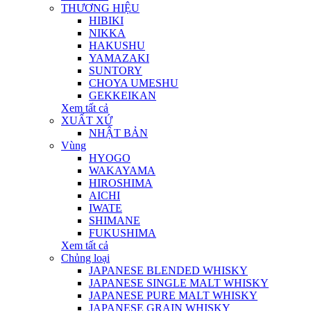
THƯƠNG HIỆU
HIBIKI
NIKKA
HAKUSHU
YAMAZAKI
SUNTORY
CHOYA UMESHU
GEKKEIKAN
Xem tất cả
XUẤT XỨ
NHẬT BẢN
Vùng
HYOGO
WAKAYAMA
HIROSHIMA
AICHI
IWATE
SHIMANE
FUKUSHIMA
Xem tất cả
Chủng loại
JAPANESE BLENDED WHISKY
JAPANESE SINGLE MALT WHISKY
JAPANESE PURE MALT WHISKY
JAPANESE GRAIN WHISKY