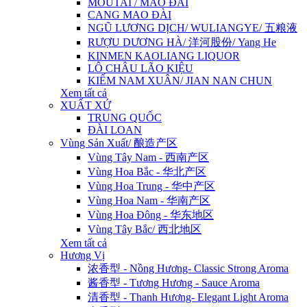
MOUTAI / MAO ĐÀI
CANG MAO ĐÀI
NGŨ LƯƠNG DỊCH/ WULIANGYE/ 五粮液
RƯỢU DƯƠNG HÀ/ 洋河股份/ Yang He
KINMEN KAOLIANG LIQUOR
LÔ CHÂU LÃO KIỆU
KIẾM NAM XUÂN/ JIAN NAN CHUN
Xem tất cả
XUẤT XỨ
TRUNG QUỐC
ĐÀI LOAN
Vùng Sản Xuất/ 酿造产区
Vùng Tây Nam - 西南产区
Vùng Hoa Bắc - 华北产区
Vùng Hoa Trung - 华中产区
Vùng Hoa Nam - 华南产区
Vùng Hoa Đông - 华东地区
Vùng Tây Bắc/ 西北地区
Xem tất cả
Hương Vị
浓香型 - Nồng Hương- Classic Strong Aroma
酱香型 - Tương Hương - Sauce Aroma
清香型 - Thanh Hương- Elegant Light Aroma