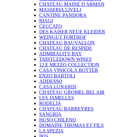
CHATEAU MAINE D ARMAN
MASSERIA LIVELI
CANTINE PANDORA
BIAGI
CECCATO
DES KAISER NEUE KLEIDER
WEINGUT FORTHOF
CHATEAU BAUVALLON
CHATEAU DE RESPIDE
ADMIRALITY BAY
THISTLEDOWN WINES
12 E MEZZO COLLECTION
CASA VINICOLA BOTTER
ENZO BARTOLI
ADDESSO
CASA LUNARDI
CHATEAU GROMEL BEL AIR
LES JAMELLES
RODELIA
CHATEAU BARREYRES
SANGRIA
HUSO CHILENO
DOMAINE THOMAS ET FILS
LA SPEZIA
IRIS