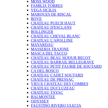
MOSS WOOD
FAMILIA TORRES
VEGA SICILIA
MARQUES DE RISCAL
BOVE
CHATEAU PUECH HAUT
CHATEAU D'ESCLANS
BOLLINGER
CHATEAU CHEVAL BLANC
CHATEAU L'APOLLINE
MAYARDAU
MASSERIA TRAJONE
MASCA DEL TACCO
CHATEAU BEAU SEJOUR BECOT
CHATEAU BARRAIL BELLEGRAVE
CHATEAU PETIT FAURIE DE SOUTARD
CA DEL BOSCO
CHATEAU CADET SOUTARD
CHATEAU DE PRESSAC
VIEUX CHATEAU DES COMBES
CHATEAU DUCLUZEAU
CHATEAU TAYAC
BALMONTEE
ODYSSEY
FAUSTINO RIVERO ULECIA