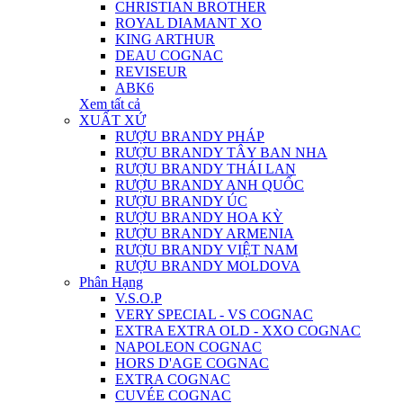
CHRISTIAN BROTHER
ROYAL DIAMANT XO
KING ARTHUR
DEAU COGNAC
REVISEUR
ABK6
Xem tất cả
XUẤT XỨ
RƯỢU BRANDY PHÁP
RƯỢU BRANDY TÂY BAN NHA
RƯỢU BRANDY THÁI LAN
RƯỢU BRANDY ANH QUỐC
RƯỢU BRANDY ÚC
RƯỢU BRANDY HOA KỲ
RƯỢU BRANDY ARMENIA
RƯỢU BRANDY VIỆT NAM
RƯỢU BRANDY MOLDOVA
Phân Hạng
V.S.O.P
VERY SPECIAL - VS COGNAC
EXTRA EXTRA OLD - XXO COGNAC
NAPOLEON COGNAC
HORS D'AGE COGNAC
EXTRA COGNAC
CUVÉE COGNAC