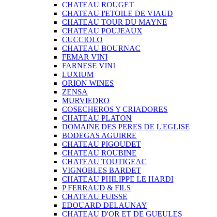
CHATEAU ROUGET
CHATEAU I'ETOILE DE VIAUD
CHATEAU TOUR DU MAYNE
CHATEAU POUJEAUX
CUCCIOLO
CHATEAU BOURNAC
FEMAR VINI
FARNESE VINI
LUXIUM
ORION WINES
ZENSA
MURVIEDRO
COSECHEROS Y CRIADORES
CHATEAU PLATON
DOMAINE DES PERES DE L'EGLISE
BODEGAS AGUIRRE
CHATEAU PIGOUDET
CHATEAU ROUBINE
CHATEAU TOUTIGEAC
VIGNOBLES BARDET
CHATEAU PHILIPPE LE HARDI
P FERRAUD & FILS
CHATEAU FUISSE
EDOUARD DELAUNAY
CHATEAU D'OR ET DE GUEULES