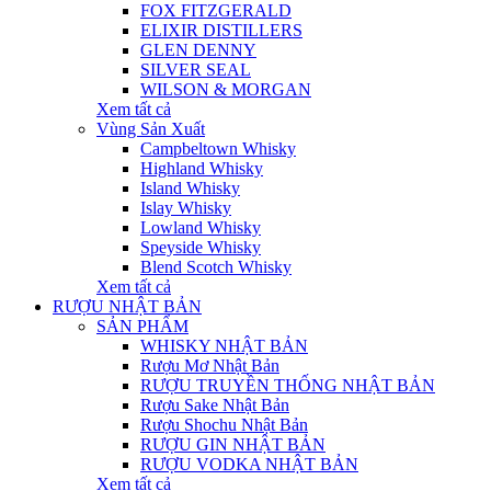
FOX FITZGERALD
ELIXIR DISTILLERS
GLEN DENNY
SILVER SEAL
WILSON & MORGAN
Xem tất cả
Vùng Sản Xuất
Campbeltown Whisky
Highland Whisky
Island Whisky
Islay Whisky
Lowland Whisky
Speyside Whisky
Blend Scotch Whisky
Xem tất cả
RƯỢU NHẬT BẢN
SẢN PHẨM
WHISKY NHẬT BẢN
Rượu Mơ Nhật Bản
RƯỢU TRUYỀN THỐNG NHẬT BẢN
Rượu Sake Nhật Bản
Rượu Shochu Nhật Bản
RƯỢU GIN NHẬT BẢN
RƯỢU VODKA NHẬT BẢN
Xem tất cả