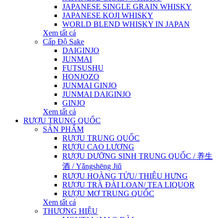
JAPANESE SINGLE GRAIN WHISKY
JAPANESE KOJI WHISKY
WORLD BLEND WHISKY IN JAPAN
Xem tất cả
Cấp Độ Sake
DAIGINJO
JUNMAI
FUTSUSHU
HONJOZO
JUNMAI GINJO
JUNMAI DAIGINJO
GINJO
Xem tất cả
RƯỢU TRUNG QUỐC
SẢN PHẨM
RƯỢU TRUNG QUỐC
RƯỢU CAO LƯƠNG
RƯỢU DƯỠNG SINH TRUNG QUỐC / 养生
酒 / Yǎngshēng Jiǔ
RƯỢU HOÀNG TỬU/ THIỆU HƯNG
RƯỢU TRÀ ĐÀI LOAN/ TEA LIQUOR
RƯỢU MƠ TRUNG QUỐC
Xem tất cả
THƯƠNG HIỆU