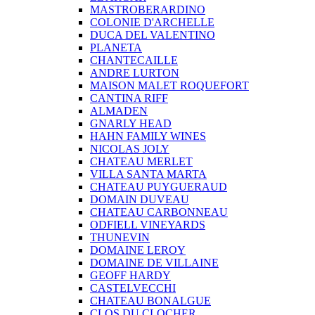
MASTROBERARDINO
COLONIE D'ARCHELLE
DUCA DEL VALENTINO
PLANETA
CHANTECAILLE
ANDRE LURTON
MAISON MALET ROQUEFORT
CANTINA RIFF
ALMADEN
GNARLY HEAD
HAHN FAMILY WINES
NICOLAS JOLY
CHATEAU MERLET
VILLA SANTA MARTA
CHATEAU PUYGUERAUD
DOMAIN DUVEAU
CHATEAU CARBONNEAU
ODFIELL VINEYARDS
THUNEVIN
DOMAINE LEROY
DOMAINE DE VILLAINE
GEOFF HARDY
CASTELVECCHI
CHATEAU BONALGUE
CLOS DU CLOCHER