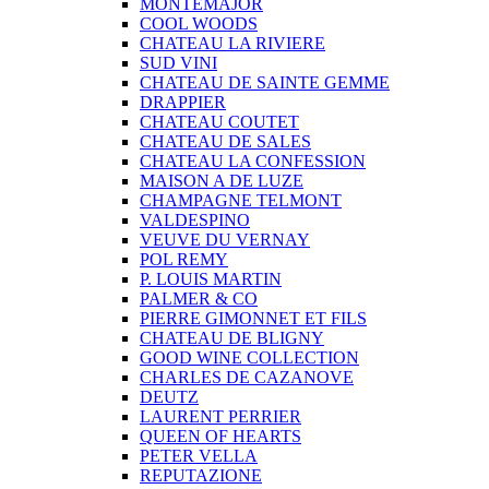
MONTEMAJOR
COOL WOODS
CHATEAU LA RIVIERE
SUD VINI
CHATEAU DE SAINTE GEMME
DRAPPIER
CHATEAU COUTET
CHATEAU DE SALES
CHATEAU LA CONFESSION
MAISON A DE LUZE
CHAMPAGNE TELMONT
VALDESPINO
VEUVE DU VERNAY
POL REMY
P. LOUIS MARTIN
PALMER & CO
PIERRE GIMONNET ET FILS
CHATEAU DE BLIGNY
GOOD WINE COLLECTION
CHARLES DE CAZANOVE
DEUTZ
LAURENT PERRIER
QUEEN OF HEARTS
PETER VELLA
REPUTAZIONE