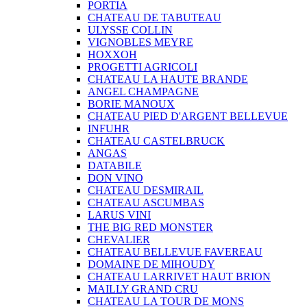
PORTIA
CHATEAU DE TABUTEAU
ULYSSE COLLIN
VIGNOBLES MEYRE
HOXXOH
PROGETTI AGRICOLI
CHATEAU LA HAUTE BRANDE
ANGEL CHAMPAGNE
BORIE MANOUX
CHATEAU PIED D'ARGENT BELLEVUE
INFUHR
CHATEAU CASTELBRUCK
ANGAS
DATABILE
DON VINO
CHATEAU DESMIRAIL
CHATEAU ASCUMBAS
LARUS VINI
THE BIG RED MONSTER
CHEVALIER
CHATEAU BELLEVUE FAVEREAU
DOMAINE DE MIHOUDY
CHATEAU LARRIVET HAUT BRION
MAILLY GRAND CRU
CHATEAU LA TOUR DE MONS