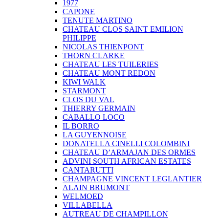
1977
CAPONE
TENUTE MARTINO
CHATEAU CLOS SAINT EMILION
PHILIPPE
NICOLAS THIENPONT
THORN CLARKE
CHATEAU LES TUILERIES
CHATEAU MONT REDON
KIWI WALK
STARMONT
CLOS DU VAL
THIERRY GERMAIN
CABALLO LOCO
IL BORRO
LA GUYENNOISE
DONATELLA CINELLI COLOMBINI
CHATEAU D’ARMAJAN DES ORMES
ADVINI SOUTH AFRICAN ESTATES
CANTARUTTI
CHAMPAGNE VINCENT LEGLANTIER
ALAIN BRUMONT
WELMOED
VILLABELLA
AUTREAU DE CHAMPILLON