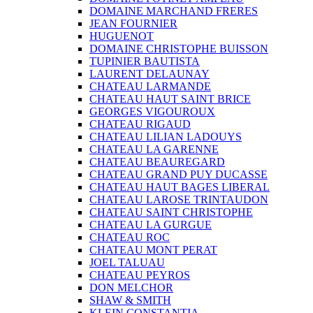
DOMAINE MARCHAND FRERES
JEAN FOURNIER
HUGUENOT
DOMAINE CHRISTOPHE BUISSON
TUPINIER BAUTISTA
LAURENT DELAUNAY
CHATEAU LARMANDE
CHATEAU HAUT SAINT BRICE
GEORGES VIGOUROUX
CHATEAU RIGAUD
CHATEAU LILIAN LADOUYS
CHATEAU LA GARENNE
CHATEAU BEAUREGARD
CHATEAU GRAND PUY DUCASSE
CHATEAU HAUT BAGES LIBERAL
CHATEAU LAROSE TRINTAUDON
CHATEAU SAINT CHRISTOPHE
CHATEAU LA GURGUE
CHATEAU ROC
CHATEAU MONT PERAT
JOEL TALUAU
CHATEAU PEYROS
DON MELCHOR
SHAW & SMITH
KLEIN CONSTANTIA