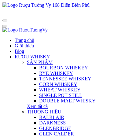
Trang chủ
Giới thiệu
Blog
RƯỢU WHISKY
SẢN PHẨM
BOURBON WHISKEY
RYE WHISKEY
TENNESSEE WHISKEY
CORN WHISKEY
WHEAT WHISKEY
SINGLE POT STILL
DOUBLE MALT WHISKY
Xem tất cả
THƯƠNG HIỆU
BALBLAIR
DARKNESS
GLENBRIDGE
GLEN CALDER