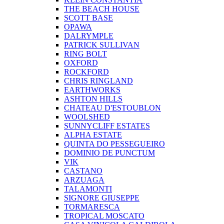
THE BEACH HOUSE
SCOTT BASE
OPAWA
DALRYMPLE
PATRICK SULLIVAN
RING BOLT
OXFORD
ROCKFORD
CHRIS RINGLAND
EARTHWORKS
ASHTON HILLS
CHATEAU D'ESTOUBLON
WOOLSHED
SUNNYCLIFF ESTATES
ALPHA ESTATE
QUINTA DO PESSEGUEIRO
DOMINIO DE PUNCTUM
VIK
CASTANO
ARZUAGA
TALAMONTI
SIGNORE GIUSEPPE
TORMARESCA
TROPICAL MOSCATO