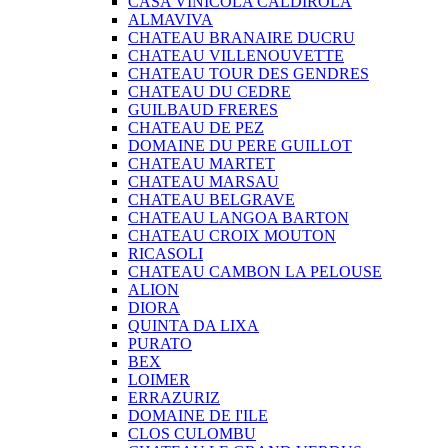
CASA VINICOLA CALDIROLA
ALMAVIVA
CHATEAU BRANAIRE DUCRU
CHATEAU VILLENOUVETTE
CHATEAU TOUR DES GENDRES
CHATEAU DU CEDRE
GUILBAUD FRERES
CHATEAU DE PEZ
DOMAINE DU PERE GUILLOT
CHATEAU MARTET
CHATEAU MARSAU
CHATEAU BELGRAVE
CHATEAU LANGOA BARTON
CHATEAU CROIX MOUTON
RICASOLI
CHATEAU CAMBON LA PELOUSE
ALION
DIORA
QUINTA DA LIXA
PURATO
BEX
LOIMER
ERRAZURIZ
DOMAINE DE I'ILE
CLOS CULOMBU