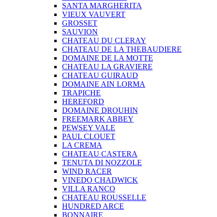
SANTA MARGHERITA
VIEUX VAUVERT
GROSSET
SAUVION
CHATEAU DU CLERAY
CHATEAU DE LA THEBAUDIERE
DOMAINE DE LA MOTTE
CHATEAU LA GRAVIERE
CHATEAU GUIRAUD
DOMAINE AIN LORMA
TRAPICHE
HEREFORD
DOMAINE DROUHIN
FREEMARK ABBEY
PEWSEY VALE
PAUL CLOUET
LA CREMA
CHATEAU CASTERA
TENUTA DI NOZZOLE
WIND RACER
VINEDO CHADWICK
VILLA RANCO
CHATEAU ROUSSELLE
HUNDRED ARCE
BONNAIRE