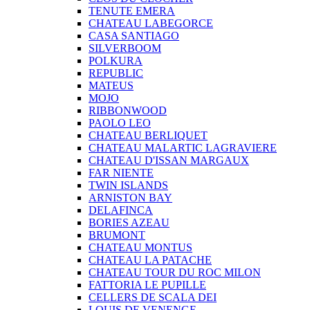
TENUTE EMERA
CHATEAU LABEGORCE
CASA SANTIAGO
SILVERBOOM
POLKURA
REPUBLIC
MATEUS
MOJO
RIBBONWOOD
PAOLO LEO
CHATEAU BERLIQUET
CHATEAU MALARTIC LAGRAVIERE
CHATEAU D'ISSAN MARGAUX
FAR NIENTE
TWIN ISLANDS
ARNISTON BAY
DELAFINCA
BORIES AZEAU
BRUMONT
CHATEAU MONTUS
CHATEAU LA PATACHE
CHATEAU TOUR DU ROC MILON
FATTORIA LE PUPILLE
CELLERS DE SCALA DEI
LOUIS DE VENENGE