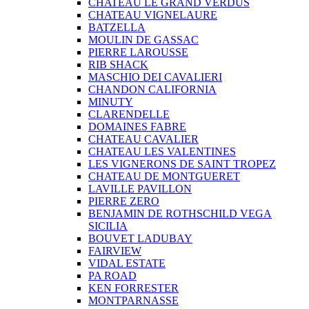
CHATEAU LE GRAND VERDUS
CHATEAU VIGNELAURE
BATZELLA
MOULIN DE GASSAC
PIERRE LAROUSSE
RIB SHACK
MASCHIO DEI CAVALIERI
CHANDON CALIFORNIA
MINUTY
CLARENDELLE
DOMAINES FABRE
CHATEAU CAVALIER
CHATEAU LES VALENTINES
LES VIGNERONS DE SAINT TROPEZ
CHATEAU DE MONTGUERET
LAVILLE PAVILLON
PIERRE ZERO
BENJAMIN DE ROTHSCHILD VEGA
SICILIA
BOUVET LADUBAY
FAIRVIEW
VIDAL ESTATE
PA ROAD
KEN FORRESTER
MONTPARNASSE