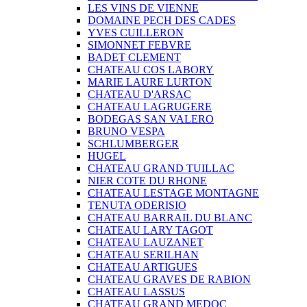
LES VINS DE VIENNE
DOMAINE PECH DES CADES
YVES CUILLERON
SIMONNET FEBVRE
BADET CLEMENT
CHATEAU COS LABORY
MARIE LAURE LURTON
CHATEAU D'ARSAC
CHATEAU LAGRUGERE
BODEGAS SAN VALERO
BRUNO VESPA
SCHLUMBERGER
HUGEL
CHATEAU GRAND TUILLAC
NIER COTE DU RHONE
CHATEAU LESTAGE MONTAGNE
TENUTA ODERISIO
CHATEAU BARRAIL DU BLANC
CHATEAU LARY TAGOT
CHATEAU LAUZANET
CHATEAU SERILHAN
CHATEAU ARTIGUES
CHATEAU GRAVES DE RABION
CHATEAU LASSUS
CHATEAU GRAND MEDOC