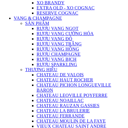
XO BRANDY
EXTRA OLD - XO COGNAC
RESERVE COGNAC
VANG & CHAMPAGNE
SẢN PHẨM
RƯỢU VANG NGỌT
RƯỢU VANG CƯỜNG HÓA
RƯỢU VANG ĐỎ
RƯỢU VANG TRẮNG
RƯỢU VANG HỒNG
RƯỢU CHAMPAGNE
RƯỢU VANG BỊCH
RƯỢU SPARKLING
THƯƠNG HIỆU
CHATEAU DE VALOIS
CHATEAU HAUT ROCHER
CHATEAU PICHON LONGUEVILLE
BARON
CHATEAU LEOVILLE POYFERRE
CHATEAU NOAILLAC
CHATEAU RAUZAN GASSIES
CHATEAU LA BRULERIE
CHATEAU FERRANDE
CHATEAU MOULIN DE LA FAYE
VIEUX CHATEAU SAINT ANDRE