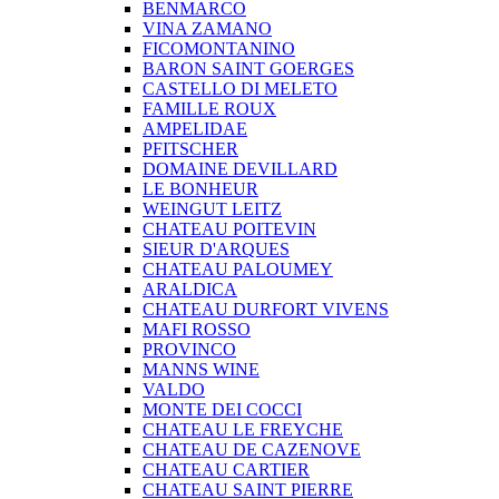
BENMARCO
VINA ZAMANO
FICOMONTANINO
BARON SAINT GOERGES
CASTELLO DI MELETO
FAMILLE ROUX
AMPELIDAE
PFITSCHER
DOMAINE DEVILLARD
LE BONHEUR
WEINGUT LEITZ
CHATEAU POITEVIN
SIEUR D'ARQUES
CHATEAU PALOUMEY
ARALDICA
CHATEAU DURFORT VIVENS
MAFI ROSSO
PROVINCO
MANNS WINE
VALDO
MONTE DEI COCCI
CHATEAU LE FREYCHE
CHATEAU DE CAZENOVE
CHATEAU CARTIER
CHATEAU SAINT PIERRE