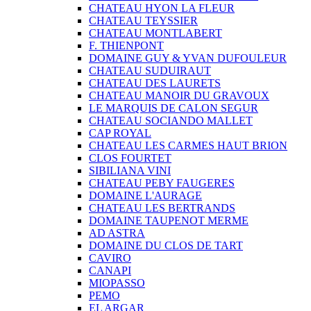
CHATEAU HYON LA FLEUR
CHATEAU TEYSSIER
CHATEAU MONTLABERT
F. THIENPONT
DOMAINE GUY & YVAN DUFOULEUR
CHATEAU SUDUIRAUT
CHATEAU DES LAURETS
CHATEAU MANOIR DU GRAVOUX
LE MARQUIS DE CALON SEGUR
CHATEAU SOCIANDO MALLET
CAP ROYAL
CHATEAU LES CARMES HAUT BRION
CLOS FOURTET
SIBILIANA VINI
CHATEAU PEBY FAUGERES
DOMAINE L'AURAGE
CHATEAU LES BERTRANDS
DOMAINE TAUPENOT MERME
AD ASTRA
DOMAINE DU CLOS DE TART
CAVIRO
CANAPI
MIOPASSO
PEMO
EL ARGAR