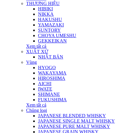
THƯƠNG HIỆU
HIBIKI
NIKKA
HAKUSHU
YAMAZAKI
SUNTORY
CHOYA UMESHU
GEKKEIKAN
Xem tất cả
XUẤT XỨ
NHẬT BẢN
Vùng
HYOGO
WAKAYAMA
HIROSHIMA
AICHI
IWATE
SHIMANE
FUKUSHIMA
Xem tất cả
Chủng loại
JAPANESE BLENDED WHISKY
JAPANESE SINGLE MALT WHISKY
JAPANESE PURE MALT WHISKY
JAPANESE GRAIN WHISKY