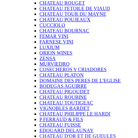
CHATEAU ROUGET
CHATEAU I'ETOILE DE VIAUD
CHATEAU TOUR DU MAYNE
CHATEAU POUJEAUX
CUCCIOLO
CHATEAU BOURNAC
FEMAR VINI
FARNESE VINI
LUXIUM
ORION WINES
ZENSA
MURVIEDRO
COSECHEROS Y CRIADORES
CHATEAU PLATON
DOMAINE DES PERES DE L'EGLISE
BODEGAS AGUIRRE
CHATEAU PIGOUDET
CHATEAU ROUBINE
CHATEAU TOUTIGEAC
VIGNOBLES BARDET
CHATEAU PHILIPPE LE HARDI
P FERRAUD & FILS
CHATEAU FUISSE
EDOUARD DELAUNAY
CHATEAU D'OR ET DE GUEULES