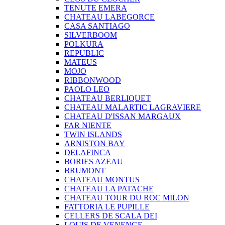
TENUTE EMERA
CHATEAU LABEGORCE
CASA SANTIAGO
SILVERBOOM
POLKURA
REPUBLIC
MATEUS
MOJO
RIBBONWOOD
PAOLO LEO
CHATEAU BERLIQUET
CHATEAU MALARTIC LAGRAVIERE
CHATEAU D'ISSAN MARGAUX
FAR NIENTE
TWIN ISLANDS
ARNISTON BAY
DELAFINCA
BORIES AZEAU
BRUMONT
CHATEAU MONTUS
CHATEAU LA PATACHE
CHATEAU TOUR DU ROC MILON
FATTORIA LE PUPILLE
CELLERS DE SCALA DEI
LOUIS DE VENENGE