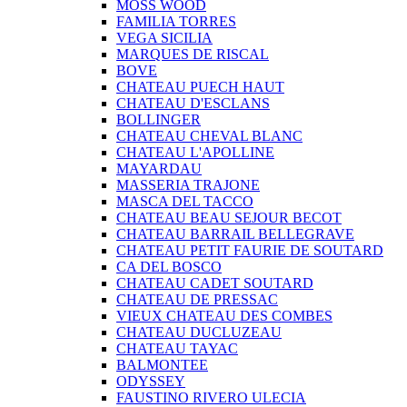
MOSS WOOD
FAMILIA TORRES
VEGA SICILIA
MARQUES DE RISCAL
BOVE
CHATEAU PUECH HAUT
CHATEAU D'ESCLANS
BOLLINGER
CHATEAU CHEVAL BLANC
CHATEAU L'APOLLINE
MAYARDAU
MASSERIA TRAJONE
MASCA DEL TACCO
CHATEAU BEAU SEJOUR BECOT
CHATEAU BARRAIL BELLEGRAVE
CHATEAU PETIT FAURIE DE SOUTARD
CA DEL BOSCO
CHATEAU CADET SOUTARD
CHATEAU DE PRESSAC
VIEUX CHATEAU DES COMBES
CHATEAU DUCLUZEAU
CHATEAU TAYAC
BALMONTEE
ODYSSEY
FAUSTINO RIVERO ULECIA