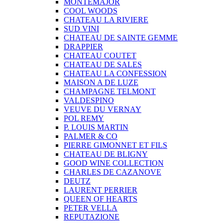
MONTEMAJOR
COOL WOODS
CHATEAU LA RIVIERE
SUD VINI
CHATEAU DE SAINTE GEMME
DRAPPIER
CHATEAU COUTET
CHATEAU DE SALES
CHATEAU LA CONFESSION
MAISON A DE LUZE
CHAMPAGNE TELMONT
VALDESPINO
VEUVE DU VERNAY
POL REMY
P. LOUIS MARTIN
PALMER & CO
PIERRE GIMONNET ET FILS
CHATEAU DE BLIGNY
GOOD WINE COLLECTION
CHARLES DE CAZANOVE
DEUTZ
LAURENT PERRIER
QUEEN OF HEARTS
PETER VELLA
REPUTAZIONE