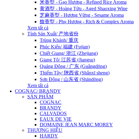
米香型 - Gạo Hương - Refined Rice Aroma
黄酒型 - Hoàng Tửu - Aged Shaoxing Wine
芝麻香型 - Hương Vừng - Sesame Aroma
馥香型 - Phụ Hương - Rich & Complex Aroma
Xem tất cả
Tỉnh Sản Xuất/ 产地省份
Trùng Khánh/ 重庆
Phúc Kiến/ 福建 (Fujian)
Chiết Giang/ 浙江 (Zhejiang)
Giang Tô/ 江苏省 (Jiangsu)
Quảng Đông / 广东 (Guǎngdōng)
Thiểm Tây/ 陝西省 (Shǎnxī sheng)
Sơn Đông / 山东省 (Shāndōng)
Xem tất cả
COGNAC/ BRANDY
SẢN PHẨM
COGNAC
BRANDY
CALVADOS
EAUX DE VIE
DOMAINE JEAN MARC MOREY
THƯƠNG HIỆU
HARDY