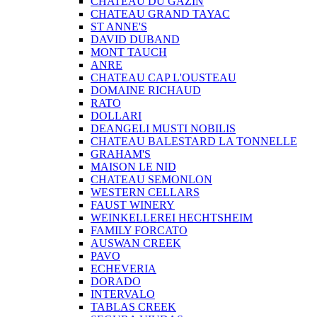
CHATEAU DU GAZIN
CHATEAU GRAND TAYAC
ST ANNE'S
DAVID DUBAND
MONT TAUCH
ANRE
CHATEAU CAP L'OUSTEAU
DOMAINE RICHAUD
RATO
DOLLARI
DEANGELI MUSTI NOBILIS
CHATEAU BALESTARD LA TONNELLE
GRAHAM'S
MAISON LE NID
CHATEAU SEMONLON
WESTERN CELLARS
FAUST WINERY
WEINKELLEREI HECHTSHEIM
FAMILY FORCATO
AUSWAN CREEK
PAVO
ECHEVERIA
DORADO
INTERVALO
TABLAS CREEK