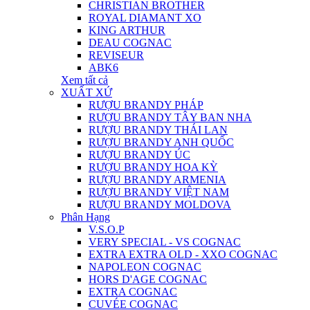
CHRISTIAN BROTHER
ROYAL DIAMANT XO
KING ARTHUR
DEAU COGNAC
REVISEUR
ABK6
Xem tất cả
XUẤT XỨ
RƯỢU BRANDY PHÁP
RƯỢU BRANDY TÂY BAN NHA
RƯỢU BRANDY THÁI LAN
RƯỢU BRANDY ANH QUỐC
RƯỢU BRANDY ÚC
RƯỢU BRANDY HOA KỲ
RƯỢU BRANDY ARMENIA
RƯỢU BRANDY VIỆT NAM
RƯỢU BRANDY MOLDOVA
Phân Hạng
V.S.O.P
VERY SPECIAL - VS COGNAC
EXTRA EXTRA OLD - XXO COGNAC
NAPOLEON COGNAC
HORS D'AGE COGNAC
EXTRA COGNAC
CUVÉE COGNAC