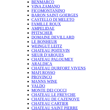
BENMARCO
VINA ZAMANO
FICOMONTANINO
BARON SAINT GOERGES
CASTELLO DI MELETO
FAMILLE ROUX
AMPELIDAE
PFITSCHER
DOMAINE DEVILLARD
LE BONHEUR
WEINGUT LEITZ
CHATEAU POITEVIN
SIEUR D'ARQUES
CHATEAU PALOUMEY
ARALDICA
CHATEAU DURFORT VIVENS
MAFI ROSSO
PROVINCO
MANNS WINE
VALDO
MONTE DEI COCCI
CHATEAU LE FREYCHE
CHATEAU DE CAZENOVE
CHATEAU CARTIER
CHATEAU SAINT PIERRE