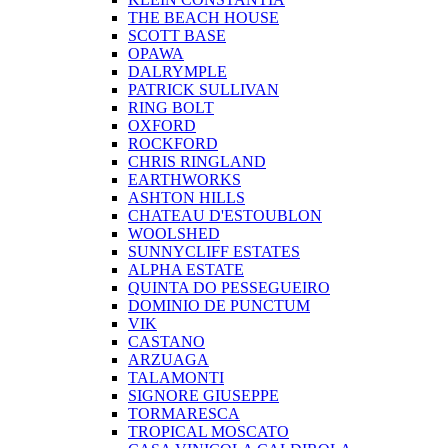
THE BEACH HOUSE
SCOTT BASE
OPAWA
DALRYMPLE
PATRICK SULLIVAN
RING BOLT
OXFORD
ROCKFORD
CHRIS RINGLAND
EARTHWORKS
ASHTON HILLS
CHATEAU D'ESTOUBLON
WOOLSHED
SUNNYCLIFF ESTATES
ALPHA ESTATE
QUINTA DO PESSEGUEIRO
DOMINIO DE PUNCTUM
VIK
CASTANO
ARZUAGA
TALAMONTI
SIGNORE GIUSEPPE
TORMARESCA
TROPICAL MOSCATO