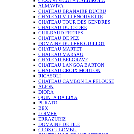
CASA VINICOLA CALDIROLA
ALMAVIVA
CHATEAU BRANAIRE DUCRU
CHATEAU VILLENOUVETTE
CHATEAU TOUR DES GENDRES
CHATEAU DU CEDRE
GUILBAUD FRERES
CHATEAU DE PEZ
DOMAINE DU PERE GUILLOT
CHATEAU MARTET
CHATEAU MARSAU
CHATEAU BELGRAVE
CHATEAU LANGOA BARTON
CHATEAU CROIX MOUTON
RICASOLI
CHATEAU CAMBON LA PELOUSE
ALION
DIORA
QUINTA DA LIXA
PURATO
BEX
LOIMER
ERRAZURIZ
DOMAINE DE I'ILE
CLOS CULOMBU