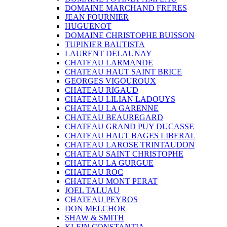
DOMAINE MARCHAND FRERES
JEAN FOURNIER
HUGUENOT
DOMAINE CHRISTOPHE BUISSON
TUPINIER BAUTISTA
LAURENT DELAUNAY
CHATEAU LARMANDE
CHATEAU HAUT SAINT BRICE
GEORGES VIGOUROUX
CHATEAU RIGAUD
CHATEAU LILIAN LADOUYS
CHATEAU LA GARENNE
CHATEAU BEAUREGARD
CHATEAU GRAND PUY DUCASSE
CHATEAU HAUT BAGES LIBERAL
CHATEAU LAROSE TRINTAUDON
CHATEAU SAINT CHRISTOPHE
CHATEAU LA GURGUE
CHATEAU ROC
CHATEAU MONT PERAT
JOEL TALUAU
CHATEAU PEYROS
DON MELCHOR
SHAW & SMITH
KLEIN CONSTANTIA