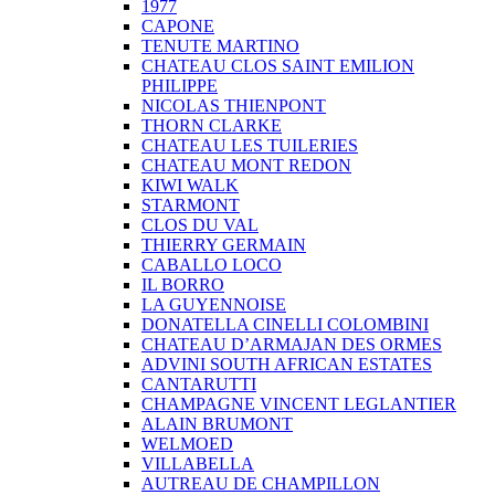
1977
CAPONE
TENUTE MARTINO
CHATEAU CLOS SAINT EMILION
PHILIPPE
NICOLAS THIENPONT
THORN CLARKE
CHATEAU LES TUILERIES
CHATEAU MONT REDON
KIWI WALK
STARMONT
CLOS DU VAL
THIERRY GERMAIN
CABALLO LOCO
IL BORRO
LA GUYENNOISE
DONATELLA CINELLI COLOMBINI
CHATEAU D’ARMAJAN DES ORMES
ADVINI SOUTH AFRICAN ESTATES
CANTARUTTI
CHAMPAGNE VINCENT LEGLANTIER
ALAIN BRUMONT
WELMOED
VILLABELLA
AUTREAU DE CHAMPILLON