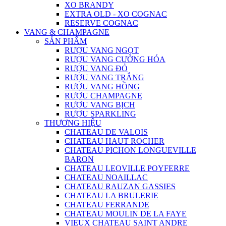
XO BRANDY
EXTRA OLD - XO COGNAC
RESERVE COGNAC
VANG & CHAMPAGNE
SẢN PHẨM
RƯỢU VANG NGỌT
RƯỢU VANG CƯỜNG HÓA
RƯỢU VANG ĐỎ
RƯỢU VANG TRẮNG
RƯỢU VANG HỒNG
RƯỢU CHAMPAGNE
RƯỢU VANG BỊCH
RƯỢU SPARKLING
THƯƠNG HIỆU
CHATEAU DE VALOIS
CHATEAU HAUT ROCHER
CHATEAU PICHON LONGUEVILLE
BARON
CHATEAU LEOVILLE POYFERRE
CHATEAU NOAILLAC
CHATEAU RAUZAN GASSIES
CHATEAU LA BRULERIE
CHATEAU FERRANDE
CHATEAU MOULIN DE LA FAYE
VIEUX CHATEAU SAINT ANDRE