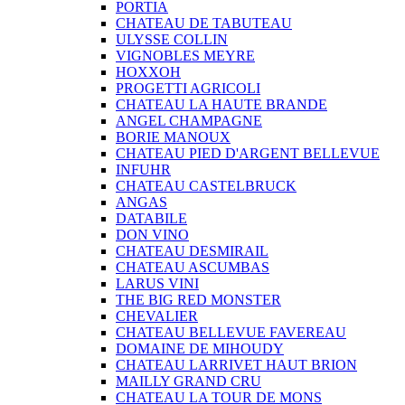
PORTIA
CHATEAU DE TABUTEAU
ULYSSE COLLIN
VIGNOBLES MEYRE
HOXXOH
PROGETTI AGRICOLI
CHATEAU LA HAUTE BRANDE
ANGEL CHAMPAGNE
BORIE MANOUX
CHATEAU PIED D'ARGENT BELLEVUE
INFUHR
CHATEAU CASTELBRUCK
ANGAS
DATABILE
DON VINO
CHATEAU DESMIRAIL
CHATEAU ASCUMBAS
LARUS VINI
THE BIG RED MONSTER
CHEVALIER
CHATEAU BELLEVUE FAVEREAU
DOMAINE DE MIHOUDY
CHATEAU LARRIVET HAUT BRION
MAILLY GRAND CRU
CHATEAU LA TOUR DE MONS