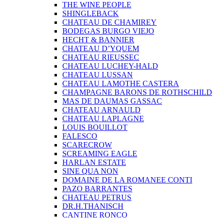
THE WINE PEOPLE
SHINGLEBACK
CHATEAU DE CHAMIREY
BODEGAS BURGO VIEJO
HECHT & BANNIER
CHATEAU D’YQUEM
CHATEAU RIEUSSEC
CHATEAU LUCHEY-HALD
CHATEAU LUSSAN
CHATEAU LAMOTHE CASTERA
CHAMPAGNE BARONS DE ROTHSCHILD
MAS DE DAUMAS GASSAC
CHATEAU ARNAULD
CHATEAU LAPLAGNE
LOUIS BOUILLOT
FALESCO
SCARECROW
SCREAMING EAGLE
HARLAN ESTATE
SINE QUA NON
DOMAINE DE LA ROMANEE CONTI
PAZO BARRANTES
CHATEAU PETRUS
DR.H.THANISCH
CANTINE RONCO