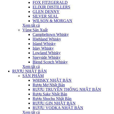
FOX FITZGERALD
ELIXIR DISTILLERS
GLEN DENNY
SILVER SEAL
WILSON & MORGAN
Xem tất cả
Vùng Sản Xuất
Campbeltown Whisky
Highland Whisky
Island Whisky
Islay Whisky
Lowland Whisky
Speyside Whisky
Blend Scotch Whisky
Xem tất cả
RƯỢU NHẬT BẢN
SẢN PHẨM
WHISKY NHẬT BẢN
Rượu Mơ Nhật Bản
RƯỢU TRUYỀN THỐNG NHẬT BẢN
Rượu Sake Nhật Bản
Rượu Shochu Nhật Bản
RƯỢU GIN NHẬT BẢN
RƯỢU VODKA NHẬT BẢN
Xem tất cả