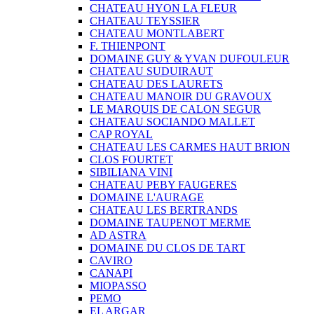
CHATEAU HYON LA FLEUR
CHATEAU TEYSSIER
CHATEAU MONTLABERT
F. THIENPONT
DOMAINE GUY & YVAN DUFOULEUR
CHATEAU SUDUIRAUT
CHATEAU DES LAURETS
CHATEAU MANOIR DU GRAVOUX
LE MARQUIS DE CALON SEGUR
CHATEAU SOCIANDO MALLET
CAP ROYAL
CHATEAU LES CARMES HAUT BRION
CLOS FOURTET
SIBILIANA VINI
CHATEAU PEBY FAUGERES
DOMAINE L'AURAGE
CHATEAU LES BERTRANDS
DOMAINE TAUPENOT MERME
AD ASTRA
DOMAINE DU CLOS DE TART
CAVIRO
CANAPI
MIOPASSO
PEMO
EL ARGAR