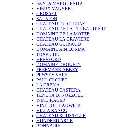
SANTA MARGHERITA
VIEUX VAUVERT
GROSSET
SAUVION
CHATEAU DU CLERAY
CHATEAU DE LA THEBAUDIERE
DOMAINE DE LA MOTTE
CHATEAU LA GRAVIERE
CHATEAU GUIRAUD
DOMAINE AIN LORMA
TRAPICHE
HEREFORD
DOMAINE DROUHIN
FREEMARK ABBEY
PEWSEY VALE
PAUL CLOUET
LA CREMA
CHATEAU CASTERA
TENUTA DI NOZZOLE
WIND RACER
VINEDO CHADWICK
VILLA RANCO
CHATEAU ROUSSELLE
HUNDRED ARCE
BONNAIRE