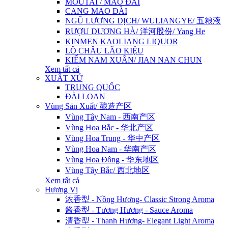
MOUTAI / MAO ĐÀI
CANG MAO ĐÀI
NGŨ LƯƠNG DỊCH/ WULIANGYE/ 五粮液
RƯỢU DƯƠNG HÀ/ 洋河股份/ Yang He
KINMEN KAOLIANG LIQUOR
LÔ CHÂU LÃO KIỆU
KIẾM NAM XUÂN/ JIAN NAN CHUN
Xem tất cả
XUẤT XỨ
TRUNG QUỐC
ĐÀI LOAN
Vùng Sản Xuất/ 酿造产区
Vùng Tây Nam - 西南产区
Vùng Hoa Bắc - 华北产区
Vùng Hoa Trung - 华中产区
Vùng Hoa Nam - 华南产区
Vùng Hoa Đông - 华东地区
Vùng Tây Bắc/ 西北地区
Xem tất cả
Hương Vị
浓香型 - Nồng Hương- Classic Strong Aroma
酱香型 - Tương Hương - Sauce Aroma
清香型 - Thanh Hương- Elegant Light Aroma