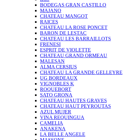
BODEGAS GRAN CASTILLO
MAJANO
CHATEAU MANGOT
RAICES
CHATEAU LA ROSE PONCET
BARON DE LESTAC
CHATEAU LES BARRAILLOTS
FRENESI
ESPRIT DE VIOLETTE
CHATEAU GRAND ORMEAU
MALESAN
ALMA CERSIUS
CHATEAU LA GRANDE GELLEYRE
UG BORDEAUX
VIGNOBLES K
ROQUEBORT
SATO GRONA
CHATEAU HAUTES GRAVES
CHATEAU HAUT PEYROUTAS
AZUL MUJER
VINA REQUINGUA
CAMELIA
ANAKENA
LA BELLE ANGELE
MASSONE