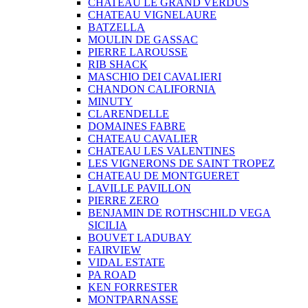
CHATEAU LE GRAND VERDUS
CHATEAU VIGNELAURE
BATZELLA
MOULIN DE GASSAC
PIERRE LAROUSSE
RIB SHACK
MASCHIO DEI CAVALIERI
CHANDON CALIFORNIA
MINUTY
CLARENDELLE
DOMAINES FABRE
CHATEAU CAVALIER
CHATEAU LES VALENTINES
LES VIGNERONS DE SAINT TROPEZ
CHATEAU DE MONTGUERET
LAVILLE PAVILLON
PIERRE ZERO
BENJAMIN DE ROTHSCHILD VEGA
SICILIA
BOUVET LADUBAY
FAIRVIEW
VIDAL ESTATE
PA ROAD
KEN FORRESTER
MONTPARNASSE