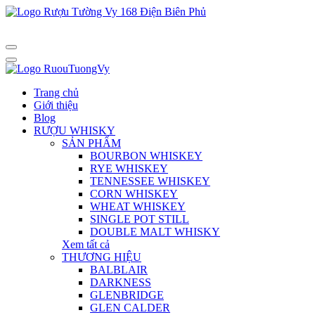
Trang chủ
Giới thiệu
Blog
RƯỢU WHISKY
SẢN PHẨM
BOURBON WHISKEY
RYE WHISKEY
TENNESSEE WHISKEY
CORN WHISKEY
WHEAT WHISKEY
SINGLE POT STILL
DOUBLE MALT WHISKY
Xem tất cả
THƯƠNG HIỆU
BALBLAIR
DARKNESS
GLENBRIDGE
GLEN CALDER