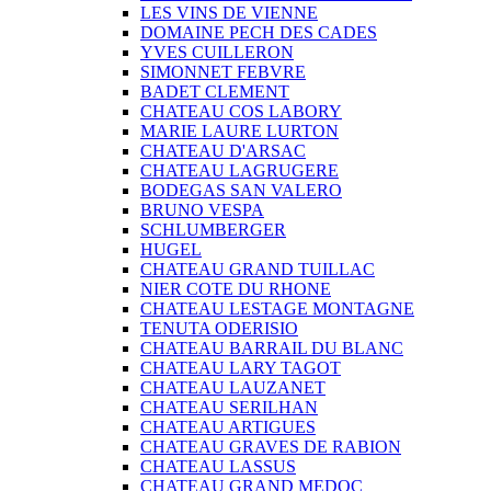
LES VINS DE VIENNE
DOMAINE PECH DES CADES
YVES CUILLERON
SIMONNET FEBVRE
BADET CLEMENT
CHATEAU COS LABORY
MARIE LAURE LURTON
CHATEAU D'ARSAC
CHATEAU LAGRUGERE
BODEGAS SAN VALERO
BRUNO VESPA
SCHLUMBERGER
HUGEL
CHATEAU GRAND TUILLAC
NIER COTE DU RHONE
CHATEAU LESTAGE MONTAGNE
TENUTA ODERISIO
CHATEAU BARRAIL DU BLANC
CHATEAU LARY TAGOT
CHATEAU LAUZANET
CHATEAU SERILHAN
CHATEAU ARTIGUES
CHATEAU GRAVES DE RABION
CHATEAU LASSUS
CHATEAU GRAND MEDOC