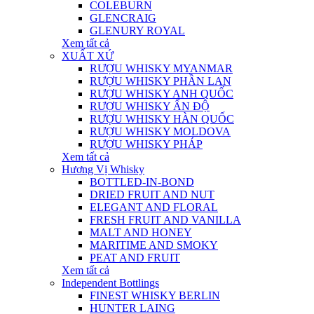
COLEBURN
GLENCRAIG
GLENURY ROYAL
Xem tất cả
XUẤT XỨ
RƯỢU WHISKY MYANMAR
RƯỢU WHISKY PHẦN LAN
RƯỢU WHISKY ANH QUỐC
RƯỢU WHISKY ẤN ĐỘ
RƯỢU WHISKY HÀN QUỐC
RƯỢU WHISKY MOLDOVA
RƯỢU WHISKY PHÁP
Xem tất cả
Hương Vị Whisky
BOTTLED-IN-BOND
DRIED FRUIT AND NUT
ELEGANT AND FLORAL
FRESH FRUIT AND VANILLA
MALT AND HONEY
MARITIME AND SMOKY
PEAT AND FRUIT
Xem tất cả
Independent Bottlings
FINEST WHISKY BERLIN
HUNTER LAING