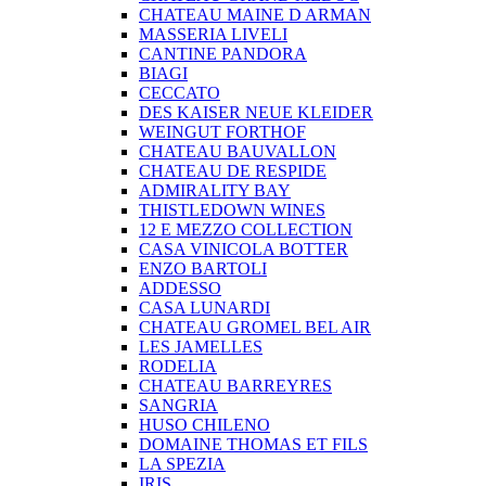
CHATEAU MAINE D ARMAN
MASSERIA LIVELI
CANTINE PANDORA
BIAGI
CECCATO
DES KAISER NEUE KLEIDER
WEINGUT FORTHOF
CHATEAU BAUVALLON
CHATEAU DE RESPIDE
ADMIRALITY BAY
THISTLEDOWN WINES
12 E MEZZO COLLECTION
CASA VINICOLA BOTTER
ENZO BARTOLI
ADDESSO
CASA LUNARDI
CHATEAU GROMEL BEL AIR
LES JAMELLES
RODELIA
CHATEAU BARREYRES
SANGRIA
HUSO CHILENO
DOMAINE THOMAS ET FILS
LA SPEZIA
IRIS