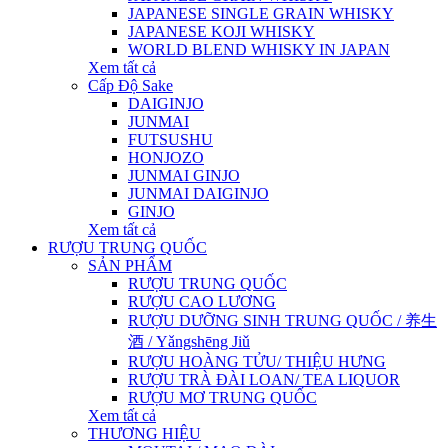
JAPANESE SINGLE GRAIN WHISKY
JAPANESE KOJI WHISKY
WORLD BLEND WHISKY IN JAPAN
Xem tất cả
Cấp Độ Sake
DAIGINJO
JUNMAI
FUTSUSHU
HONJOZO
JUNMAI GINJO
JUNMAI DAIGINJO
GINJO
Xem tất cả
RƯỢU TRUNG QUỐC
SẢN PHẨM
RƯỢU TRUNG QUỐC
RƯỢU CAO LƯƠNG
RƯỢU DƯỠNG SINH TRUNG QUỐC / 养生
酒 / Yǎngshēng Jiǔ
RƯỢU HOÀNG TỬU/ THIỆU HƯNG
RƯỢU TRÀ ĐÀI LOAN/ TEA LIQUOR
RƯỢU MƠ TRUNG QUỐC
Xem tất cả
THƯƠNG HIỆU