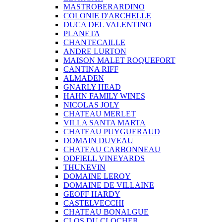
MASTROBERARDINO
COLONIE D'ARCHELLE
DUCA DEL VALENTINO
PLANETA
CHANTECAILLE
ANDRE LURTON
MAISON MALET ROQUEFORT
CANTINA RIFF
ALMADEN
GNARLY HEAD
HAHN FAMILY WINES
NICOLAS JOLY
CHATEAU MERLET
VILLA SANTA MARTA
CHATEAU PUYGUERAUD
DOMAIN DUVEAU
CHATEAU CARBONNEAU
ODFIELL VINEYARDS
THUNEVIN
DOMAINE LEROY
DOMAINE DE VILLAINE
GEOFF HARDY
CASTELVECCHI
CHATEAU BONALGUE
CLOS DU CLOCHER