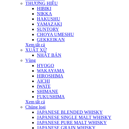
THƯƠNG HIỆU
HIBIKI
NIKKA
HAKUSHU
YAMAZAKI
SUNTORY
CHOYA UMESHU
GEKKEIKAN
Xem tất cả
XUẤT XỨ
NHẬT BẢN
Vùng
HYOGO
WAKAYAMA
HIROSHIMA
AICHI
IWATE
SHIMANE
FUKUSHIMA
Xem tất cả
Chủng loại
JAPANESE BLENDED WHISKY
JAPANESE SINGLE MALT WHISKY
JAPANESE PURE MALT WHISKY
JAPANESE GRAIN WHISKY