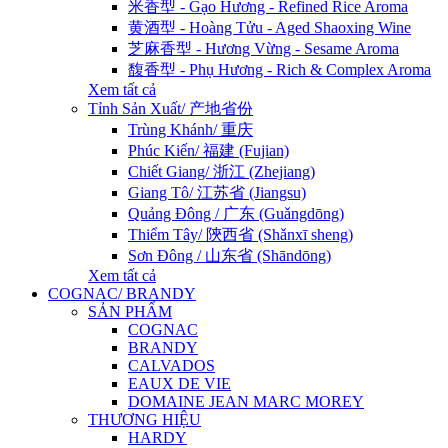
米香型 - Gạo Hương - Refined Rice Aroma
黄酒型 - Hoàng Tửu - Aged Shaoxing Wine
芝麻香型 - Hương Vừng - Sesame Aroma
馥香型 - Phụ Hương - Rich & Complex Aroma
Xem tất cả
Tỉnh Sản Xuất/ 产地省份
Trùng Khánh/ 重庆
Phúc Kiến/ 福建 (Fujian)
Chiết Giang/ 浙江 (Zhejiang)
Giang Tô/ 江苏省 (Jiangsu)
Quảng Đông / 广东 (Guǎngdōng)
Thiểm Tây/ 陝西省 (Shǎnxī sheng)
Sơn Đông / 山东省 (Shāndōng)
Xem tất cả
COGNAC/ BRANDY
SẢN PHẨM
COGNAC
BRANDY
CALVADOS
EAUX DE VIE
DOMAINE JEAN MARC MOREY
THƯƠNG HIỆU
HARDY