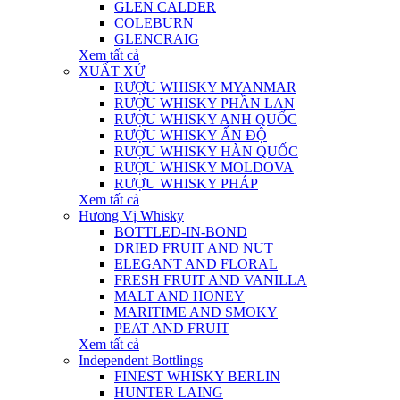
GLEN CALDER
COLEBURN
GLENCRAIG
Xem tất cả
XUẤT XỨ
RƯỢU WHISKY MYANMAR
RƯỢU WHISKY PHẦN LAN
RƯỢU WHISKY ANH QUỐC
RƯỢU WHISKY ẤN ĐỘ
RƯỢU WHISKY HÀN QUỐC
RƯỢU WHISKY MOLDOVA
RƯỢU WHISKY PHÁP
Xem tất cả
Hương Vị Whisky
BOTTLED-IN-BOND
DRIED FRUIT AND NUT
ELEGANT AND FLORAL
FRESH FRUIT AND VANILLA
MALT AND HONEY
MARITIME AND SMOKY
PEAT AND FRUIT
Xem tất cả
Independent Bottlings
FINEST WHISKY BERLIN
HUNTER LAING