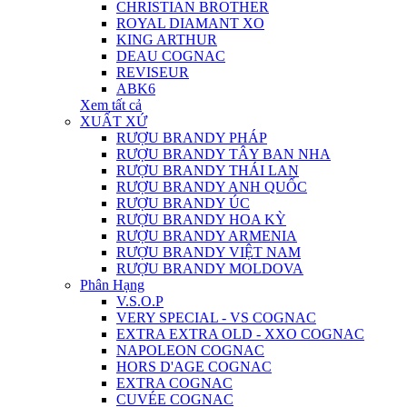
CHRISTIAN BROTHER
ROYAL DIAMANT XO
KING ARTHUR
DEAU COGNAC
REVISEUR
ABK6
Xem tất cả
XUẤT XỨ
RƯỢU BRANDY PHÁP
RƯỢU BRANDY TÂY BAN NHA
RƯỢU BRANDY THÁI LAN
RƯỢU BRANDY ANH QUỐC
RƯỢU BRANDY ÚC
RƯỢU BRANDY HOA KỲ
RƯỢU BRANDY ARMENIA
RƯỢU BRANDY VIỆT NAM
RƯỢU BRANDY MOLDOVA
Phân Hạng
V.S.O.P
VERY SPECIAL - VS COGNAC
EXTRA EXTRA OLD - XXO COGNAC
NAPOLEON COGNAC
HORS D'AGE COGNAC
EXTRA COGNAC
CUVÉE COGNAC