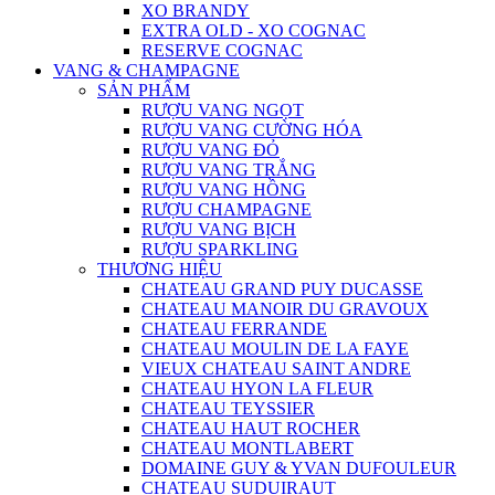
XO BRANDY
EXTRA OLD - XO COGNAC
RESERVE COGNAC
VANG & CHAMPAGNE
SẢN PHẨM
RƯỢU VANG NGỌT
RƯỢU VANG CƯỜNG HÓA
RƯỢU VANG ĐỎ
RƯỢU VANG TRẮNG
RƯỢU VANG HỒNG
RƯỢU CHAMPAGNE
RƯỢU VANG BỊCH
RƯỢU SPARKLING
THƯƠNG HIỆU
CHATEAU GRAND PUY DUCASSE
CHATEAU MANOIR DU GRAVOUX
CHATEAU FERRANDE
CHATEAU MOULIN DE LA FAYE
VIEUX CHATEAU SAINT ANDRE
CHATEAU HYON LA FLEUR
CHATEAU TEYSSIER
CHATEAU HAUT ROCHER
CHATEAU MONTLABERT
DOMAINE GUY & YVAN DUFOULEUR
CHATEAU SUDUIRAUT