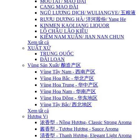
MOUTAI / MAO ĐÀI
CANG MAO ĐÀI
NGŨ LƯƠNG DỊCH/ WULIANGYE/ 五粮液
RƯỢU DƯƠNG HÀ/ 洋河股份/ Yang He
KINMEN KAOLIANG LIQUOR
LÔ CHÂU LÃO KIỆU
KIẾM NAM XUÂN/ JIAN NAN CHUN
Xem tất cả
XUẤT XỨ
TRUNG QUỐC
ĐÀI LOAN
Vùng Sản Xuất/ 酿造产区
Vùng Tây Nam - 西南产区
Vùng Hoa Bắc - 华北产区
Vùng Hoa Trung - 华中产区
Vùng Hoa Nam - 华南产区
Vùng Hoa Đông - 华东地区
Vùng Tây Bắc/ 西北地区
Xem tất cả
Hương Vị
浓香型 - Nồng Hương- Classic Strong Aroma
酱香型 - Tương Hương - Sauce Aroma
清香型 - Thanh Hương- Elegant Light Aroma