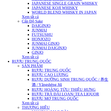
JAPANESE SINGLE GRAIN WHISKY
JAPANESE KOJI WHISKY
WORLD BLEND WHISKY IN JAPAN
Xem tất cả
Cấp Độ Sake
DAIGINJO
JUNMAI
FUTSUSHU
HONJOZO
JUNMAI GINJO
JUNMAI DAIGINJO
GINJO
Xem tất cả
RƯỢU TRUNG QUỐC
SẢN PHẨM
RƯỢU TRUNG QUỐC
RƯỢU CAO LƯƠNG
RƯỢU DƯỠNG SINH TRUNG QUỐC / 养生
酒 / Yǎngshēng Jiǔ
RƯỢU HOÀNG TỬU/ THIỆU HƯNG
RƯỢU TRÀ ĐÀI LOAN/ TEA LIQUOR
RƯỢU MƠ TRUNG QUỐC
Xem tất cả
THƯƠNG HIỆU