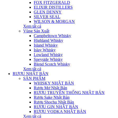
FOX FITZGERALD
ELIXIR DISTILLERS
GLEN DENNY
SILVER SEAL
WILSON & MORGAN
Xem tất cả
Vùng Sản Xuất
Campbeltown Whisky
Highland Whisky
Island Whisky
Islay Whisky
Lowland Whisky
Speyside Whisky
Blend Scotch Whisky
Xem tất cả
RƯỢU NHẬT BẢN
SẢN PHẨM
WHISKY NHẬT BẢN
Rượu Mơ Nhật Bản
RƯỢU TRUYỀN THỐNG NHẬT BẢN
Rượu Sake Nhật Bản
Rượu Shochu Nhật Bản
RƯỢU GIN NHẬT BẢN
RƯỢU VODKA NHẬT BẢN
Xem tất cả