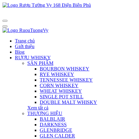
Trang chủ
Giới thiệu
Blog
RƯỢU WHISKY
SẢN PHẨM
BOURBON WHISKEY
RYE WHISKEY
TENNESSEE WHISKEY
CORN WHISKEY
WHEAT WHISKEY
SINGLE POT STILL
DOUBLE MALT WHISKY
Xem tất cả
THƯƠNG HIỆU
BALBLAIR
DARKNESS
GLENBRIDGE
GLEN CALDER