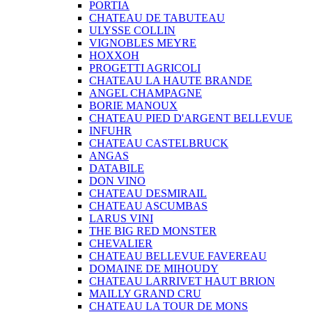
PORTIA
CHATEAU DE TABUTEAU
ULYSSE COLLIN
VIGNOBLES MEYRE
HOXXOH
PROGETTI AGRICOLI
CHATEAU LA HAUTE BRANDE
ANGEL CHAMPAGNE
BORIE MANOUX
CHATEAU PIED D'ARGENT BELLEVUE
INFUHR
CHATEAU CASTELBRUCK
ANGAS
DATABILE
DON VINO
CHATEAU DESMIRAIL
CHATEAU ASCUMBAS
LARUS VINI
THE BIG RED MONSTER
CHEVALIER
CHATEAU BELLEVUE FAVEREAU
DOMAINE DE MIHOUDY
CHATEAU LARRIVET HAUT BRION
MAILLY GRAND CRU
CHATEAU LA TOUR DE MONS