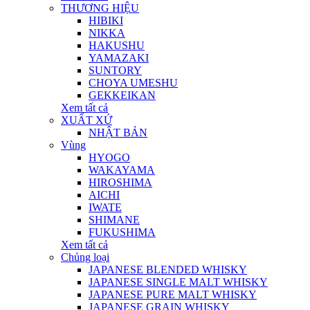
THƯƠNG HIỆU
HIBIKI
NIKKA
HAKUSHU
YAMAZAKI
SUNTORY
CHOYA UMESHU
GEKKEIKAN
Xem tất cả
XUẤT XỨ
NHẬT BẢN
Vùng
HYOGO
WAKAYAMA
HIROSHIMA
AICHI
IWATE
SHIMANE
FUKUSHIMA
Xem tất cả
Chủng loại
JAPANESE BLENDED WHISKY
JAPANESE SINGLE MALT WHISKY
JAPANESE PURE MALT WHISKY
JAPANESE GRAIN WHISKY