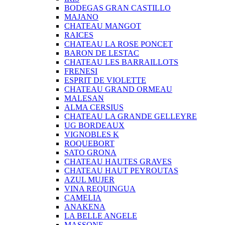
BODEGAS GRAN CASTILLO
MAJANO
CHATEAU MANGOT
RAICES
CHATEAU LA ROSE PONCET
BARON DE LESTAC
CHATEAU LES BARRAILLOTS
FRENESI
ESPRIT DE VIOLETTE
CHATEAU GRAND ORMEAU
MALESAN
ALMA CERSIUS
CHATEAU LA GRANDE GELLEYRE
UG BORDEAUX
VIGNOBLES K
ROQUEBORT
SATO GRONA
CHATEAU HAUTES GRAVES
CHATEAU HAUT PEYROUTAS
AZUL MUJER
VINA REQUINGUA
CAMELIA
ANAKENA
LA BELLE ANGELE
MASSONE