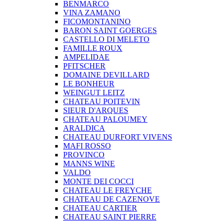
BENMARCO
VINA ZAMANO
FICOMONTANINO
BARON SAINT GOERGES
CASTELLO DI MELETO
FAMILLE ROUX
AMPELIDAE
PFITSCHER
DOMAINE DEVILLARD
LE BONHEUR
WEINGUT LEITZ
CHATEAU POITEVIN
SIEUR D'ARQUES
CHATEAU PALOUMEY
ARALDICA
CHATEAU DURFORT VIVENS
MAFI ROSSO
PROVINCO
MANNS WINE
VALDO
MONTE DEI COCCI
CHATEAU LE FREYCHE
CHATEAU DE CAZENOVE
CHATEAU CARTIER
CHATEAU SAINT PIERRE