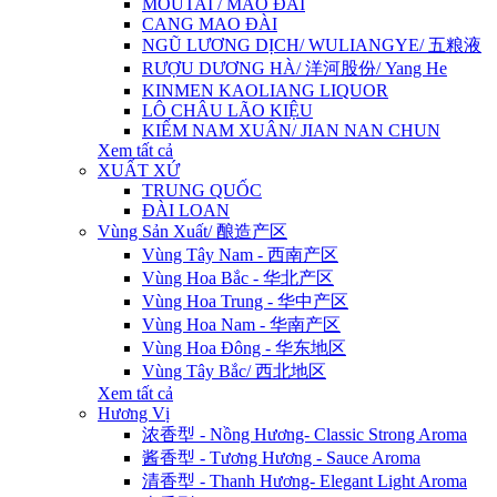
MOUTAI / MAO ĐÀI
CANG MAO ĐÀI
NGŨ LƯƠNG DỊCH/ WULIANGYE/ 五粮液
RƯỢU DƯƠNG HÀ/ 洋河股份/ Yang He
KINMEN KAOLIANG LIQUOR
LÔ CHÂU LÃO KIỆU
KIẾM NAM XUÂN/ JIAN NAN CHUN
Xem tất cả
XUẤT XỨ
TRUNG QUỐC
ĐÀI LOAN
Vùng Sản Xuất/ 酿造产区
Vùng Tây Nam - 西南产区
Vùng Hoa Bắc - 华北产区
Vùng Hoa Trung - 华中产区
Vùng Hoa Nam - 华南产区
Vùng Hoa Đông - 华东地区
Vùng Tây Bắc/ 西北地区
Xem tất cả
Hương Vị
浓香型 - Nồng Hương- Classic Strong Aroma
酱香型 - Tương Hương - Sauce Aroma
清香型 - Thanh Hương- Elegant Light Aroma