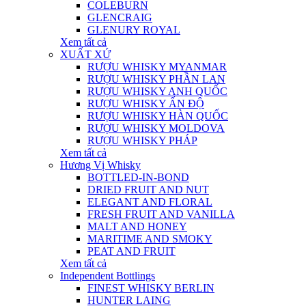
COLEBURN
GLENCRAIG
GLENURY ROYAL
Xem tất cả
XUẤT XỨ
RƯỢU WHISKY MYANMAR
RƯỢU WHISKY PHẦN LAN
RƯỢU WHISKY ANH QUỐC
RƯỢU WHISKY ẤN ĐỘ
RƯỢU WHISKY HÀN QUỐC
RƯỢU WHISKY MOLDOVA
RƯỢU WHISKY PHÁP
Xem tất cả
Hương Vị Whisky
BOTTLED-IN-BOND
DRIED FRUIT AND NUT
ELEGANT AND FLORAL
FRESH FRUIT AND VANILLA
MALT AND HONEY
MARITIME AND SMOKY
PEAT AND FRUIT
Xem tất cả
Independent Bottlings
FINEST WHISKY BERLIN
HUNTER LAING