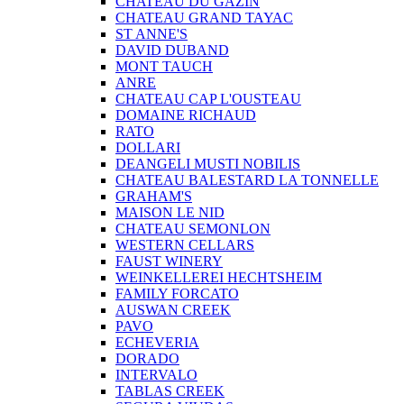
CHATEAU DU GAZIN
CHATEAU GRAND TAYAC
ST ANNE'S
DAVID DUBAND
MONT TAUCH
ANRE
CHATEAU CAP L'OUSTEAU
DOMAINE RICHAUD
RATO
DOLLARI
DEANGELI MUSTI NOBILIS
CHATEAU BALESTARD LA TONNELLE
GRAHAM'S
MAISON LE NID
CHATEAU SEMONLON
WESTERN CELLARS
FAUST WINERY
WEINKELLEREI HECHTSHEIM
FAMILY FORCATO
AUSWAN CREEK
PAVO
ECHEVERIA
DORADO
INTERVALO
TABLAS CREEK