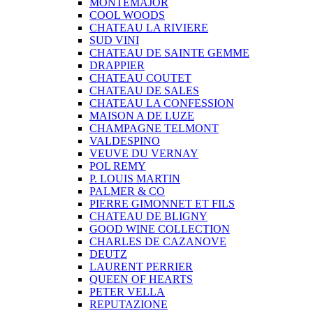
MONTEMAJOR
COOL WOODS
CHATEAU LA RIVIERE
SUD VINI
CHATEAU DE SAINTE GEMME
DRAPPIER
CHATEAU COUTET
CHATEAU DE SALES
CHATEAU LA CONFESSION
MAISON A DE LUZE
CHAMPAGNE TELMONT
VALDESPINO
VEUVE DU VERNAY
POL REMY
P. LOUIS MARTIN
PALMER & CO
PIERRE GIMONNET ET FILS
CHATEAU DE BLIGNY
GOOD WINE COLLECTION
CHARLES DE CAZANOVE
DEUTZ
LAURENT PERRIER
QUEEN OF HEARTS
PETER VELLA
REPUTAZIONE