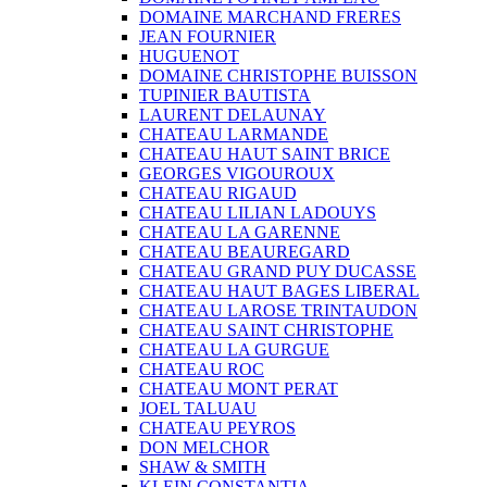
DOMAINE MARCHAND FRERES
JEAN FOURNIER
HUGUENOT
DOMAINE CHRISTOPHE BUISSON
TUPINIER BAUTISTA
LAURENT DELAUNAY
CHATEAU LARMANDE
CHATEAU HAUT SAINT BRICE
GEORGES VIGOUROUX
CHATEAU RIGAUD
CHATEAU LILIAN LADOUYS
CHATEAU LA GARENNE
CHATEAU BEAUREGARD
CHATEAU GRAND PUY DUCASSE
CHATEAU HAUT BAGES LIBERAL
CHATEAU LAROSE TRINTAUDON
CHATEAU SAINT CHRISTOPHE
CHATEAU LA GURGUE
CHATEAU ROC
CHATEAU MONT PERAT
JOEL TALUAU
CHATEAU PEYROS
DON MELCHOR
SHAW & SMITH
KLEIN CONSTANTIA