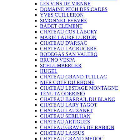
LES VINS DE VIENNE
DOMAINE PECH DES CADES
YVES CUILLERON
SIMONNET FEBVRE
BADET CLEMENT
CHATEAU COS LABORY
MARIE LAURE LURTON
CHATEAU D'ARSAC
CHATEAU LAGRUGERE
BODEGAS SAN VALERO
BRUNO VESPA
SCHLUMBERGER
HUGEL
CHATEAU GRAND TUILLAC
NIER COTE DU RHONE
CHATEAU LESTAGE MONTAGNE
TENUTA ODERISIO
CHATEAU BARRAIL DU BLANC
CHATEAU LARY TAGOT
CHATEAU LAUZANET
CHATEAU SERILHAN
CHATEAU ARTIGUES
CHATEAU GRAVES DE RABION
CHATEAU LASSUS
CHATEAU GRAND MEDOC