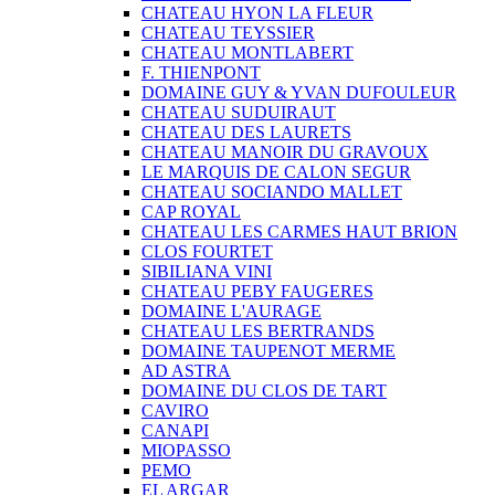
CHATEAU HYON LA FLEUR
CHATEAU TEYSSIER
CHATEAU MONTLABERT
F. THIENPONT
DOMAINE GUY & YVAN DUFOULEUR
CHATEAU SUDUIRAUT
CHATEAU DES LAURETS
CHATEAU MANOIR DU GRAVOUX
LE MARQUIS DE CALON SEGUR
CHATEAU SOCIANDO MALLET
CAP ROYAL
CHATEAU LES CARMES HAUT BRION
CLOS FOURTET
SIBILIANA VINI
CHATEAU PEBY FAUGERES
DOMAINE L'AURAGE
CHATEAU LES BERTRANDS
DOMAINE TAUPENOT MERME
AD ASTRA
DOMAINE DU CLOS DE TART
CAVIRO
CANAPI
MIOPASSO
PEMO
EL ARGAR