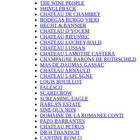
THE WINE PEOPLE
SHINGLEBACK
CHATEAU DE CHAMIREY
BODEGAS BURGO VIEJO
HECHT & BANNIER
CHATEAU D’YQUEM
CHATEAU RIEUSSEC
CHATEAU LUCHEY-HALD
CHATEAU LUSSAN
CHATEAU LAMOTHE CASTERA
CHAMPAGNE BARONS DE ROTHSCHILD
MAS DE DAUMAS GASSAC
CHATEAU ARNAULD
CHATEAU LAPLAGNE
LOUIS BOUILLOT
FALESCO
SCARECROW
SCREAMING EAGLE
HARLAN ESTATE
SINE QUA NON
DOMAINE DE LA ROMANEE CONTI
PAZO BARRANTES
CHATEAU PETRUS
DR.H.THANISCH
CANTINE RONCO