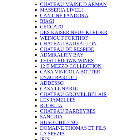
CHATEAU MAINE D ARMAN
MASSERIA LIVELI
CANTINE PANDORA
BIAGI
CECCATO
DES KAISER NEUE KLEIDER
WEINGUT FORTHOF
CHATEAU BAUVALLON
CHATEAU DE RESPIDE
ADMIRALITY BAY
THISTLEDOWN WINES
12 E MEZZO COLLECTION
CASA VINICOLA BOTTER
ENZO BARTOLI
ADDESSO
CASA LUNARDI
CHATEAU GROMEL BEL AIR
LES JAMELLES
RODELIA
CHATEAU BARREYRES
SANGRIA
HUSO CHILENO
DOMAINE THOMAS ET FILS
LA SPEZIA
IRIS