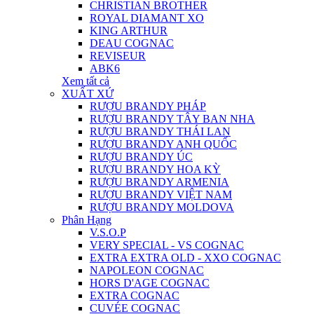
CHRISTIAN BROTHER
ROYAL DIAMANT XO
KING ARTHUR
DEAU COGNAC
REVISEUR
ABK6
Xem tất cả
XUẤT XỨ
RƯỢU BRANDY PHÁP
RƯỢU BRANDY TÂY BAN NHA
RƯỢU BRANDY THÁI LAN
RƯỢU BRANDY ANH QUỐC
RƯỢU BRANDY ÚC
RƯỢU BRANDY HOA KỲ
RƯỢU BRANDY ARMENIA
RƯỢU BRANDY VIỆT NAM
RƯỢU BRANDY MOLDOVA
Phân Hạng
V.S.O.P
VERY SPECIAL - VS COGNAC
EXTRA EXTRA OLD - XXO COGNAC
NAPOLEON COGNAC
HORS D'AGE COGNAC
EXTRA COGNAC
CUVÉE COGNAC