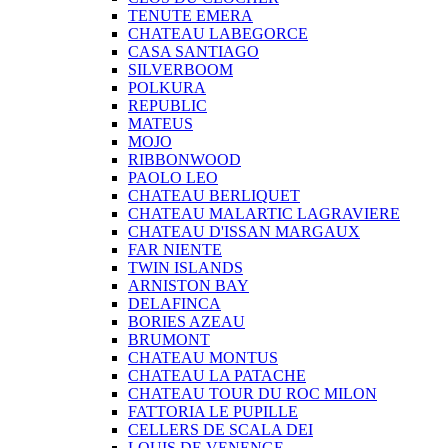
TENUTE EMERA
CHATEAU LABEGORCE
CASA SANTIAGO
SILVERBOOM
POLKURA
REPUBLIC
MATEUS
MOJO
RIBBONWOOD
PAOLO LEO
CHATEAU BERLIQUET
CHATEAU MALARTIC LAGRAVIERE
CHATEAU D'ISSAN MARGAUX
FAR NIENTE
TWIN ISLANDS
ARNISTON BAY
DELAFINCA
BORIES AZEAU
BRUMONT
CHATEAU MONTUS
CHATEAU LA PATACHE
CHATEAU TOUR DU ROC MILON
FATTORIA LE PUPILLE
CELLERS DE SCALA DEI
LOUIS DE VENENGE