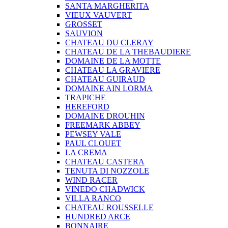
SANTA MARGHERITA
VIEUX VAUVERT
GROSSET
SAUVION
CHATEAU DU CLERAY
CHATEAU DE LA THEBAUDIERE
DOMAINE DE LA MOTTE
CHATEAU LA GRAVIERE
CHATEAU GUIRAUD
DOMAINE AIN LORMA
TRAPICHE
HEREFORD
DOMAINE DROUHIN
FREEMARK ABBEY
PEWSEY VALE
PAUL CLOUET
LA CREMA
CHATEAU CASTERA
TENUTA DI NOZZOLE
WIND RACER
VINEDO CHADWICK
VILLA RANCO
CHATEAU ROUSSELLE
HUNDRED ARCE
BONNAIRE