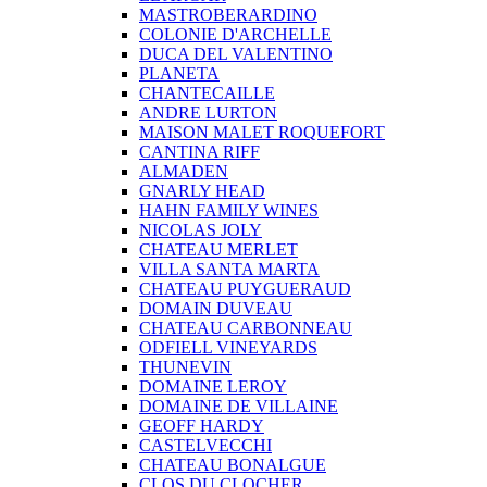
MASTROBERARDINO
COLONIE D'ARCHELLE
DUCA DEL VALENTINO
PLANETA
CHANTECAILLE
ANDRE LURTON
MAISON MALET ROQUEFORT
CANTINA RIFF
ALMADEN
GNARLY HEAD
HAHN FAMILY WINES
NICOLAS JOLY
CHATEAU MERLET
VILLA SANTA MARTA
CHATEAU PUYGUERAUD
DOMAIN DUVEAU
CHATEAU CARBONNEAU
ODFIELL VINEYARDS
THUNEVIN
DOMAINE LEROY
DOMAINE DE VILLAINE
GEOFF HARDY
CASTELVECCHI
CHATEAU BONALGUE
CLOS DU CLOCHER