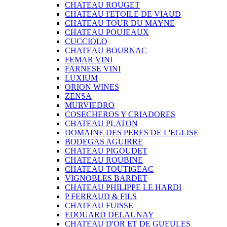
CHATEAU ROUGET
CHATEAU I'ETOILE DE VIAUD
CHATEAU TOUR DU MAYNE
CHATEAU POUJEAUX
CUCCIOLO
CHATEAU BOURNAC
FEMAR VINI
FARNESE VINI
LUXIUM
ORION WINES
ZENSA
MURVIEDRO
COSECHEROS Y CRIADORES
CHATEAU PLATON
DOMAINE DES PERES DE L'EGLISE
BODEGAS AGUIRRE
CHATEAU PIGOUDET
CHATEAU ROUBINE
CHATEAU TOUTIGEAC
VIGNOBLES BARDET
CHATEAU PHILIPPE LE HARDI
P FERRAUD & FILS
CHATEAU FUISSE
EDOUARD DELAUNAY
CHATEAU D'OR ET DE GUEULES