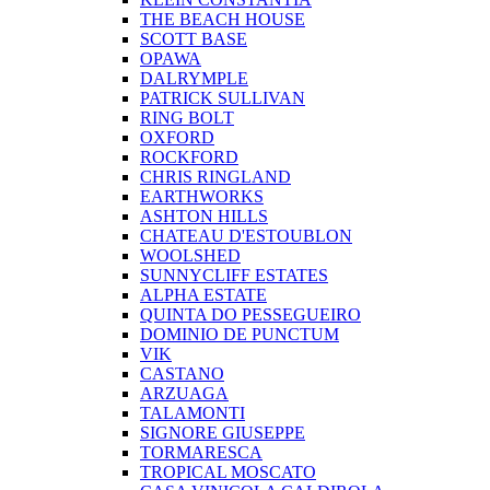
THE BEACH HOUSE
SCOTT BASE
OPAWA
DALRYMPLE
PATRICK SULLIVAN
RING BOLT
OXFORD
ROCKFORD
CHRIS RINGLAND
EARTHWORKS
ASHTON HILLS
CHATEAU D'ESTOUBLON
WOOLSHED
SUNNYCLIFF ESTATES
ALPHA ESTATE
QUINTA DO PESSEGUEIRO
DOMINIO DE PUNCTUM
VIK
CASTANO
ARZUAGA
TALAMONTI
SIGNORE GIUSEPPE
TORMARESCA
TROPICAL MOSCATO