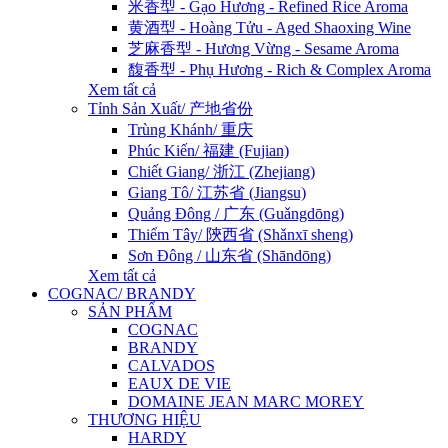
米香型 - Gạo Hương - Refined Rice Aroma
黄酒型 - Hoàng Tửu - Aged Shaoxing Wine
芝麻香型 - Hương Vừng - Sesame Aroma
馥香型 - Phụ Hương - Rich & Complex Aroma
Xem tất cả
Tỉnh Sản Xuất/ 产地省份
Trùng Khánh/ 重庆
Phúc Kiến/ 福建 (Fujian)
Chiết Giang/ 浙江 (Zhejiang)
Giang Tô/ 江苏省 (Jiangsu)
Quảng Đông / 广东 (Guǎngdōng)
Thiểm Tây/ 陝西省 (Shǎnxī sheng)
Sơn Đông / 山东省 (Shāndōng)
Xem tất cả
COGNAC/ BRANDY
SẢN PHẨM
COGNAC
BRANDY
CALVADOS
EAUX DE VIE
DOMAINE JEAN MARC MOREY
THƯƠNG HIỆU
HARDY