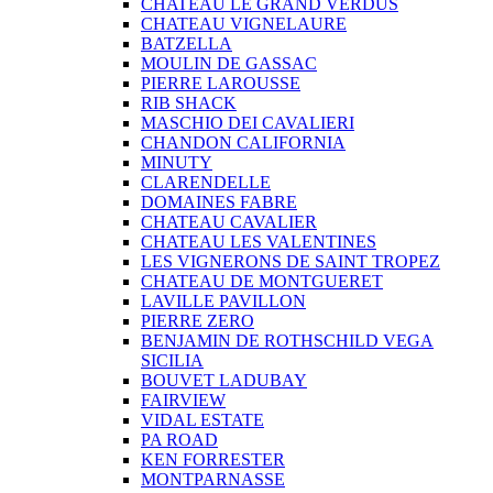
CHATEAU LE GRAND VERDUS
CHATEAU VIGNELAURE
BATZELLA
MOULIN DE GASSAC
PIERRE LAROUSSE
RIB SHACK
MASCHIO DEI CAVALIERI
CHANDON CALIFORNIA
MINUTY
CLARENDELLE
DOMAINES FABRE
CHATEAU CAVALIER
CHATEAU LES VALENTINES
LES VIGNERONS DE SAINT TROPEZ
CHATEAU DE MONTGUERET
LAVILLE PAVILLON
PIERRE ZERO
BENJAMIN DE ROTHSCHILD VEGA
SICILIA
BOUVET LADUBAY
FAIRVIEW
VIDAL ESTATE
PA ROAD
KEN FORRESTER
MONTPARNASSE