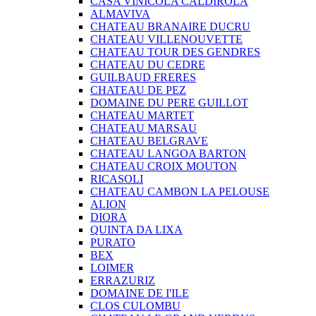
CASA VINICOLA CALDIROLA
ALMAVIVA
CHATEAU BRANAIRE DUCRU
CHATEAU VILLENOUVETTE
CHATEAU TOUR DES GENDRES
CHATEAU DU CEDRE
GUILBAUD FRERES
CHATEAU DE PEZ
DOMAINE DU PERE GUILLOT
CHATEAU MARTET
CHATEAU MARSAU
CHATEAU BELGRAVE
CHATEAU LANGOA BARTON
CHATEAU CROIX MOUTON
RICASOLI
CHATEAU CAMBON LA PELOUSE
ALION
DIORA
QUINTA DA LIXA
PURATO
BEX
LOIMER
ERRAZURIZ
DOMAINE DE I'ILE
CLOS CULOMBU