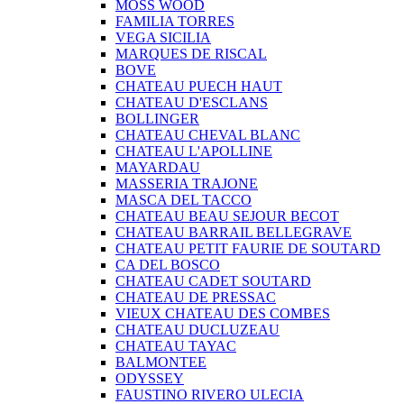
MOSS WOOD
FAMILIA TORRES
VEGA SICILIA
MARQUES DE RISCAL
BOVE
CHATEAU PUECH HAUT
CHATEAU D'ESCLANS
BOLLINGER
CHATEAU CHEVAL BLANC
CHATEAU L'APOLLINE
MAYARDAU
MASSERIA TRAJONE
MASCA DEL TACCO
CHATEAU BEAU SEJOUR BECOT
CHATEAU BARRAIL BELLEGRAVE
CHATEAU PETIT FAURIE DE SOUTARD
CA DEL BOSCO
CHATEAU CADET SOUTARD
CHATEAU DE PRESSAC
VIEUX CHATEAU DES COMBES
CHATEAU DUCLUZEAU
CHATEAU TAYAC
BALMONTEE
ODYSSEY
FAUSTINO RIVERO ULECIA