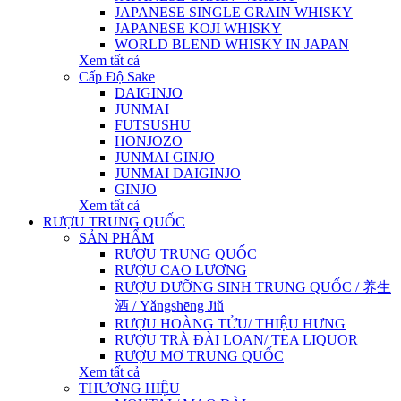
JAPANESE SINGLE GRAIN WHISKY
JAPANESE KOJI WHISKY
WORLD BLEND WHISKY IN JAPAN
Xem tất cả
Cấp Độ Sake
DAIGINJO
JUNMAI
FUTSUSHU
HONJOZO
JUNMAI GINJO
JUNMAI DAIGINJO
GINJO
Xem tất cả
RƯỢU TRUNG QUỐC
SẢN PHẨM
RƯỢU TRUNG QUỐC
RƯỢU CAO LƯƠNG
RƯỢU DƯỠNG SINH TRUNG QUỐC / 养生
酒 / Yǎngshēng Jiǔ
RƯỢU HOÀNG TỬU/ THIỆU HƯNG
RƯỢU TRÀ ĐÀI LOAN/ TEA LIQUOR
RƯỢU MƠ TRUNG QUỐC
Xem tất cả
THƯƠNG HIỆU