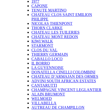
1977
CAPONE
TENUTE MARTINO
CHATEAU CLOS SAINT EMILION
PHILIPPE
NICOLAS THIENPONT
THORN CLARKE
CHATEAU LES TUILERIES
CHATEAU MONT REDON
KIWI WALK
STARMONT
CLOS DU VAL
THIERRY GERMAIN
CABALLO LOCO
IL BORRO
LA GUYENNOISE
DONATELLA CINELLI COLOMBINI
CHATEAU D’ARMAJAN DES ORMES
ADVINI SOUTH AFRICAN ESTATES
CANTARUTTI
CHAMPAGNE VINCENT LEGLANTIER
ALAIN BRUMONT
WELMOED
VILLABELLA
AUTREAU DE CHAMPILLON