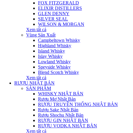
FOX FITZGERALD
ELIXIR DISTILLERS
GLEN DENNY
SILVER SEAL
WILSON & MORGAN
Xem tất cả
Vùng Sản Xuất
Campbeltown Whisky
Highland Whisky
Island Whisky
Islay Whisky
Lowland Whisky
Speyside Whisky
Blend Scotch Whisky
Xem tất cả
RƯỢU NHẬT BẢN
SẢN PHẨM
WHISKY NHẬT BẢN
Rượu Mơ Nhật Bản
RƯỢU TRUYỀN THỐNG NHẬT BẢN
Rượu Sake Nhật Bản
Rượu Shochu Nhật Bản
RƯỢU GIN NHẬT BẢN
RƯỢU VODKA NHẬT BẢN
Xem tất cả