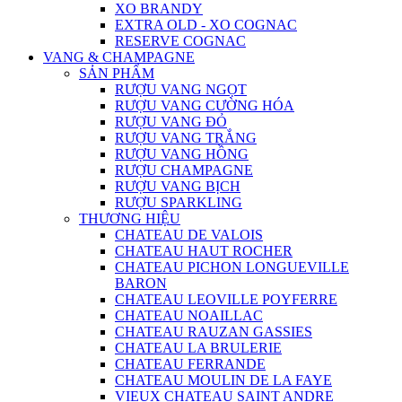
XO BRANDY
EXTRA OLD - XO COGNAC
RESERVE COGNAC
VANG & CHAMPAGNE
SẢN PHẨM
RƯỢU VANG NGỌT
RƯỢU VANG CƯỜNG HÓA
RƯỢU VANG ĐỎ
RƯỢU VANG TRẮNG
RƯỢU VANG HỒNG
RƯỢU CHAMPAGNE
RƯỢU VANG BỊCH
RƯỢU SPARKLING
THƯƠNG HIỆU
CHATEAU DE VALOIS
CHATEAU HAUT ROCHER
CHATEAU PICHON LONGUEVILLE
BARON
CHATEAU LEOVILLE POYFERRE
CHATEAU NOAILLAC
CHATEAU RAUZAN GASSIES
CHATEAU LA BRULERIE
CHATEAU FERRANDE
CHATEAU MOULIN DE LA FAYE
VIEUX CHATEAU SAINT ANDRE