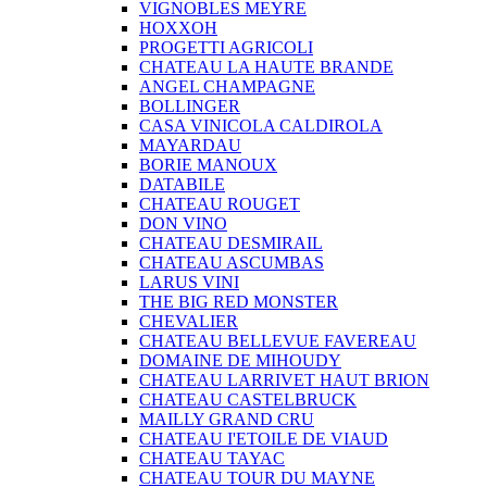
VIGNOBLES MEYRE
HOXXOH
PROGETTI AGRICOLI
CHATEAU LA HAUTE BRANDE
ANGEL CHAMPAGNE
BOLLINGER
CASA VINICOLA CALDIROLA
MAYARDAU
BORIE MANOUX
DATABILE
CHATEAU ROUGET
DON VINO
CHATEAU DESMIRAIL
CHATEAU ASCUMBAS
LARUS VINI
THE BIG RED MONSTER
CHEVALIER
CHATEAU BELLEVUE FAVEREAU
DOMAINE DE MIHOUDY
CHATEAU LARRIVET HAUT BRION
CHATEAU CASTELBRUCK
MAILLY GRAND CRU
CHATEAU I'ETOILE DE VIAUD
CHATEAU TAYAC
CHATEAU TOUR DU MAYNE