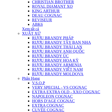
CHRISTIAN BROTHER
ROYAL DIAMANT XO
KING ARTHUR
DEAU COGNAC
REVISEUR
ABK6
Xem tất cả
XUẤT XỨ
RƯỢU BRANDY PHÁP
RƯỢU BRANDY TÂY BAN NHA
RƯỢU BRANDY THÁI LAN
RƯỢU BRANDY ANH QUỐC
RƯỢU BRANDY ÚC
RƯỢU BRANDY HOA KỲ
RƯỢU BRANDY ARMENIA
RƯỢU BRANDY VIỆT NAM
RƯỢU BRANDY MOLDOVA
Phân Hạng
V.S.O.P
VERY SPECIAL - VS COGNAC
EXTRA EXTRA OLD - XXO COGNAC
NAPOLEON COGNAC
HORS D'AGE COGNAC
EXTRA COGNAC
CUVÉE COGNAC