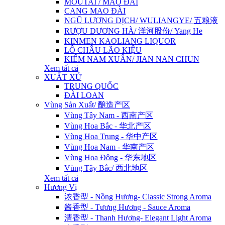
MOUTAI / MAO ĐÀI
CANG MAO ĐÀI
NGŨ LƯƠNG DỊCH/ WULIANGYE/ 五粮液
RƯỢU DƯƠNG HÀ/ 洋河股份/ Yang He
KINMEN KAOLIANG LIQUOR
LÔ CHÂU LÃO KIỆU
KIẾM NAM XUÂN/ JIAN NAN CHUN
Xem tất cả
XUẤT XỨ
TRUNG QUỐC
ĐÀI LOAN
Vùng Sản Xuất/ 酿造产区
Vùng Tây Nam - 西南产区
Vùng Hoa Bắc - 华北产区
Vùng Hoa Trung - 华中产区
Vùng Hoa Nam - 华南产区
Vùng Hoa Đông - 华东地区
Vùng Tây Bắc/ 西北地区
Xem tất cả
Hương Vị
浓香型 - Nồng Hương- Classic Strong Aroma
酱香型 - Tương Hương - Sauce Aroma
清香型 - Thanh Hương- Elegant Light Aroma