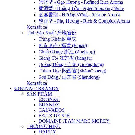
米香型 - Gạo Hương - Refined Rice Aroma
黄酒型 - Hoàng Tửu - Aged Shaoxing Wine
芝麻香型 - Hương Vừng - Sesame Aroma
馥香型 - Phụ Hương - Rich & Complex Aroma
Xem tất cả
Tỉnh Sản Xuất/ 产地省份
Trùng Khánh/ 重庆
Phúc Kiến/ 福建 (Fujian)
Chiết Giang/ 浙江 (Zhejiang)
Giang Tô/ 江苏省 (Jiangsu)
Quảng Đông / 广东 (Guǎngdōng)
Thiểm Tây/ 陝西省 (Shǎnxī sheng)
Sơn Đông / 山东省 (Shāndōng)
Xem tất cả
COGNAC/ BRANDY
SẢN PHẨM
COGNAC
BRANDY
CALVADOS
EAUX DE VIE
DOMAINE JEAN MARC MOREY
THƯƠNG HIỆU
HARDY