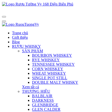
Trang chủ
Giới thiệu
Blog
RƯỢU WHISKY
SẢN PHẨM
BOURBON WHISKEY
RYE WHISKEY
TENNESSEE WHISKEY
CORN WHISKEY
WHEAT WHISKEY
SINGLE POT STILL
DOUBLE MALT WHISKY
Xem tất cả
THƯƠNG HIỆU
BALBLAIR
DARKNESS
GLENBRIDGE
GLEN CALDER