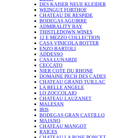
DES KAISER NEUE KLEIDER
WEINGUT FORTHOF
CHATEAU DE RESPIDE
BODEGAS AGUIRRE
ADMIRALITY BAY
THISTLEDOWN WINES
12 E MEZZO COLLECTION
CASA VINICOLA BOTTER
ENZO BARTOLI
ADDESSO
CASA LUNARDI
CECCATO
NIER COTE DU RHONE
DOMAINE PECH DES CADES
CHATEAU GRAND TUILLAC
LA BELLE ANGELE
LO ZOCCOLAIO
CHATEAU LAUZANET
MALESAN
IRIS
BODEGAS GRAN CASTILLO
MAJANO
CHATEAU MANGOT
RAICES
CHATEAU LA ROSE PONCET