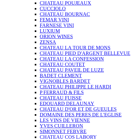
CHATEAU POUJEAUX
CUCCIOLO
CHATEAU BOURNAC
FEMAR VINI
FARNESE VINI
LUXIUM
ORION WINES
ZENSA
CHATEAU LA TOUR DE MONS
CHATEAU PIED D'ARGENT BELLEVUE
CHATEAU LA CONFESSION
CHATEAU COUTET
CHATEAU PAVEIL DE LUZE
BADET CLEMENT
VIGNOBLES BARDET
CHATEAU PHILIPPE LE HARDI
P FERRAUD & FILS
CHATEAU FUISSE
EDOUARD DELAUNAY
CHATEAU D'OR ET DE GUEULES
DOMAINE DES PERES DE L'EGLISE
LES VINS DE VIENNE
YVES CUILLERON
SIMONNET FEBVRE
CHATEAU COS LABORY