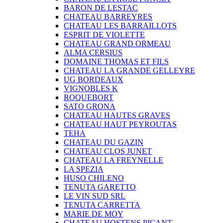
BARON DE LESTAC
CHATEAU BARREYRES
CHATEAU LES BARRAILLOTS
ESPRIT DE VIOLETTE
CHATEAU GRAND ORMEAU
ALMA CERSIUS
DOMAINE THOMAS ET FILS
CHATEAU LA GRANDE GELLEYRE
UG BORDEAUX
VIGNOBLES K
ROQUEBORT
SATO GRONA
CHATEAU HAUTES GRAVES
CHATEAU HAUT PEYROUTAS
TEHA
CHATEAU DU GAZIN
CHATEAU CLOS JUNET
CHATEAU LA FREYNELLE
LA SPEZIA
HUSO CHILENO
TENUTA GARETTO
LE VIN SUD SRL
TENUTA CARRETTA
MARIE DE MOY
CHATEAU HOSTENS PICANT