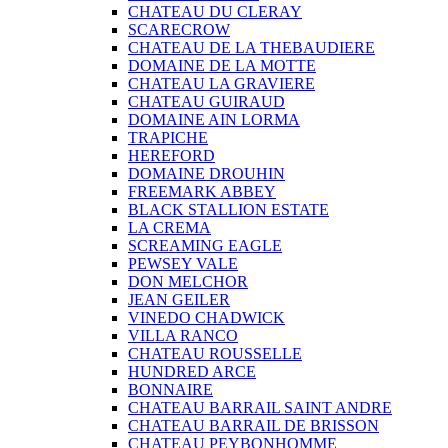
CHATEAU DU CLERAY
SCARECROW
CHATEAU DE LA THEBAUDIERE
DOMAINE DE LA MOTTE
CHATEAU LA GRAVIERE
CHATEAU GUIRAUD
DOMAINE AIN LORMA
TRAPICHE
HEREFORD
DOMAINE DROUHIN
FREEMARK ABBEY
BLACK STALLION ESTATE
LA CREMA
SCREAMING EAGLE
PEWSEY VALE
DON MELCHOR
JEAN GEILER
VINEDO CHADWICK
VILLA RANCO
CHATEAU ROUSSELLE
HUNDRED ARCE
BONNAIRE
CHATEAU BARRAIL SAINT ANDRE
CHATEAU BARRAIL DE BRISSON
CHATEAU PEYBONHOMME