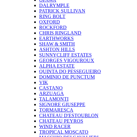
DALRYMPLE
PATRICK SULLIVAN
RING BOLT
OXFORD
ROCKFORD
CHRIS RINGLAND
EARTHWORKS
SHAW & SMITH
ASHTON HILLS
SUNNYCLIFF ESTATES
GEORGES VIGOUROUX
ALPHA ESTATE
QUINTA DO PESSEGUEIRO
DOMINIO DE PUNCTUM
VIK
CASTANO
ARZUAGA
TALAMONTI
SIGNORE GIUSEPPE
TORMARESCA
CHATEAU D'ESTOUBLON
CHATEAU PEYROS
WIND RACER
TROPICAL MOSCATO