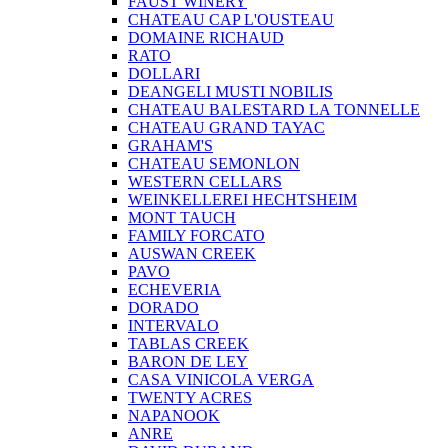
FAUST WINERY
CHATEAU CAP L'OUSTEAU
DOMAINE RICHAUD
RATO
DOLLARI
DEANGELI MUSTI NOBILIS
CHATEAU BALESTARD LA TONNELLE
CHATEAU GRAND TAYAC
GRAHAM'S
CHATEAU SEMONLON
WESTERN CELLARS
WEINKELLEREI HECHTSHEIM
MONT TAUCH
FAMILY FORCATO
AUSWAN CREEK
PAVO
ECHEVERIA
DORADO
INTERVALO
TABLAS CREEK
BARON DE LEY
CASA VINICOLA VERGA
TWENTY ACRES
NAPANOOK
ANRE