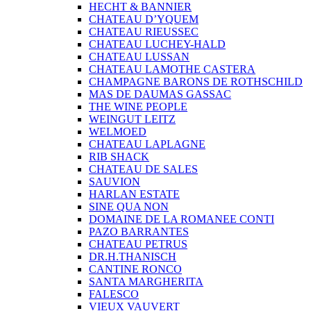
HECHT & BANNIER
CHATEAU D’YQUEM
CHATEAU RIEUSSEC
CHATEAU LUCHEY-HALD
CHATEAU LUSSAN
CHATEAU LAMOTHE CASTERA
CHAMPAGNE BARONS DE ROTHSCHILD
MAS DE DAUMAS GASSAC
THE WINE PEOPLE
WEINGUT LEITZ
WELMOED
CHATEAU LAPLAGNE
RIB SHACK
CHATEAU DE SALES
SAUVION
HARLAN ESTATE
SINE QUA NON
DOMAINE DE LA ROMANEE CONTI
PAZO BARRANTES
CHATEAU PETRUS
DR.H.THANISCH
CANTINE RONCO
SANTA MARGHERITA
FALESCO
VIEUX VAUVERT