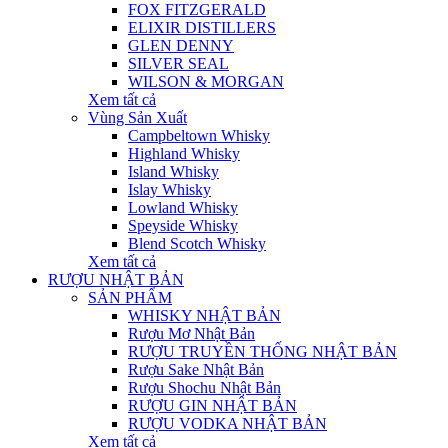
FOX FITZGERALD
ELIXIR DISTILLERS
GLEN DENNY
SILVER SEAL
WILSON & MORGAN
Xem tất cả
Vùng Sản Xuất
Campbeltown Whisky
Highland Whisky
Island Whisky
Islay Whisky
Lowland Whisky
Speyside Whisky
Blend Scotch Whisky
Xem tất cả
RƯỢU NHẬT BẢN
SẢN PHẨM
WHISKY NHẬT BẢN
Rượu Mơ Nhật Bản
RƯỢU TRUYỀN THỐNG NHẬT BẢN
Rượu Sake Nhật Bản
Rượu Shochu Nhật Bản
RƯỢU GIN NHẬT BẢN
RƯỢU VODKA NHẬT BẢN
Xem tất cả