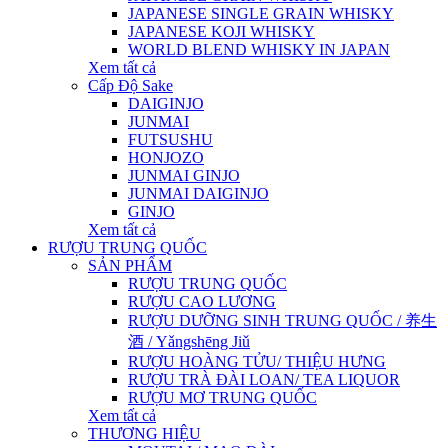
JAPANESE SINGLE GRAIN WHISKY
JAPANESE KOJI WHISKY
WORLD BLEND WHISKY IN JAPAN
Xem tất cả
Cấp Độ Sake
DAIGINJO
JUNMAI
FUTSUSHU
HONJOZO
JUNMAI GINJO
JUNMAI DAIGINJO
GINJO
Xem tất cả
RƯỢU TRUNG QUỐC
SẢN PHẨM
RƯỢU TRUNG QUỐC
RƯỢU CAO LƯƠNG
RƯỢU DƯỠNG SINH TRUNG QUỐC / 养生
酒 / Yǎngshēng Jiǔ
RƯỢU HOÀNG TỬU/ THIỆU HƯNG
RƯỢU TRÀ ĐÀI LOAN/ TEA LIQUOR
RƯỢU MƠ TRUNG QUỐC
Xem tất cả
THƯƠNG HIỆU