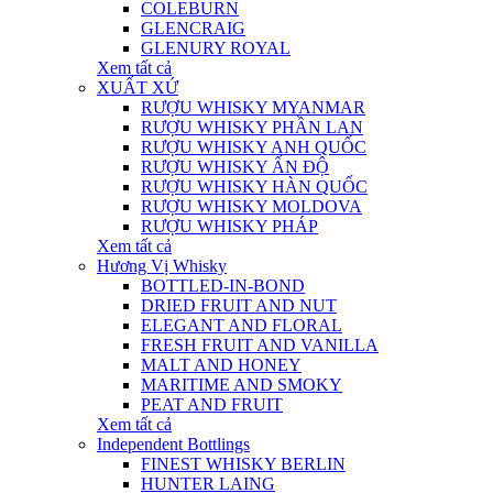
COLEBURN
GLENCRAIG
GLENURY ROYAL
Xem tất cả
XUẤT XỨ
RƯỢU WHISKY MYANMAR
RƯỢU WHISKY PHẦN LAN
RƯỢU WHISKY ANH QUỐC
RƯỢU WHISKY ẤN ĐỘ
RƯỢU WHISKY HÀN QUỐC
RƯỢU WHISKY MOLDOVA
RƯỢU WHISKY PHÁP
Xem tất cả
Hương Vị Whisky
BOTTLED-IN-BOND
DRIED FRUIT AND NUT
ELEGANT AND FLORAL
FRESH FRUIT AND VANILLA
MALT AND HONEY
MARITIME AND SMOKY
PEAT AND FRUIT
Xem tất cả
Independent Bottlings
FINEST WHISKY BERLIN
HUNTER LAING