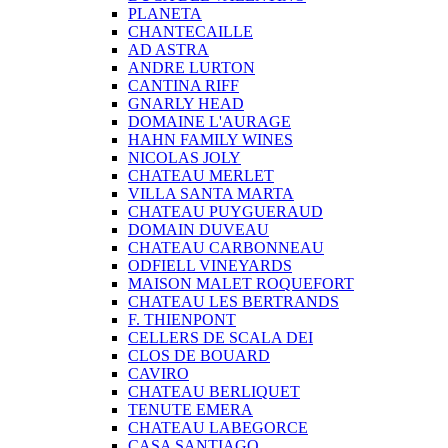
PLANETA
CHANTECAILLE
AD ASTRA
ANDRE LURTON
CANTINA RIFF
GNARLY HEAD
DOMAINE L'AURAGE
HAHN FAMILY WINES
NICOLAS JOLY
CHATEAU MERLET
VILLA SANTA MARTA
CHATEAU PUYGUERAUD
DOMAIN DUVEAU
CHATEAU CARBONNEAU
ODFIELL VINEYARDS
MAISON MALET ROQUEFORT
CHATEAU LES BERTRANDS
F. THIENPONT
CELLERS DE SCALA DEI
CLOS DE BOUARD
CAVIRO
CHATEAU BERLIQUET
TENUTE EMERA
CHATEAU LABEGORCE
CASA SANTIAGO