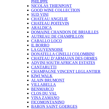
PHILIPPE
NICOLAS THIENPONT
GOOD WINE COLLECTION
SUD VINI
CHATEAU ANGELIE
CHATEAU POITEVIN
ARALDICA
DOMAINE CHANDON DE BRIAILLES
AUTREAU DE CHAMPILLON
CABALLO LOCO
IL BORRO
LA GUYENNOISE
DONATELLA CINELLI COLOMBINI
CHATEAU D’ARMAJAN DES ORMES
ADVINI SOUTH AFRICAN ESTATES
CANTARUTTI
CHAMPAGNE VINCENT LEGLANTIER
KIWI WALK
ALAIN BRUMONT
VILLABELLA
BENMARCO
CLOS DU VAL
VINA ZAMANO
FICOMONTANINO
BARON SAINT GOERGES