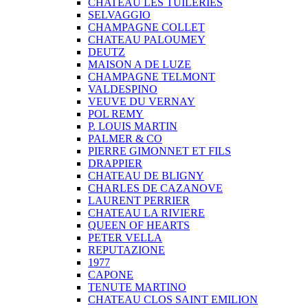
CHATEAU LES TUILERIES
SELVAGGIO
CHAMPAGNE COLLET
CHATEAU PALOUMEY
DEUTZ
MAISON A DE LUZE
CHAMPAGNE TELMONT
VALDESPINO
VEUVE DU VERNAY
POL REMY
P. LOUIS MARTIN
PALMER & CO
PIERRE GIMONNET ET FILS
DRAPPIER
CHATEAU DE BLIGNY
CHARLES DE CAZANOVE
LAURENT PERRIER
CHATEAU LA RIVIERE
QUEEN OF HEARTS
PETER VELLA
REPUTAZIONE
1977
CAPONE
TENUTE MARTINO
CHATEAU CLOS SAINT EMILION