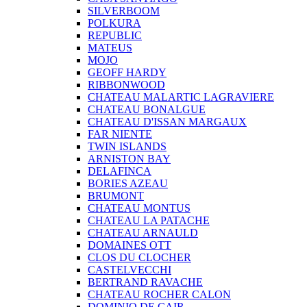
SILVERBOOM
POLKURA
REPUBLIC
MATEUS
MOJO
GEOFF HARDY
RIBBONWOOD
CHATEAU MALARTIC LAGRAVIERE
CHATEAU BONALGUE
CHATEAU D'ISSAN MARGAUX
FAR NIENTE
TWIN ISLANDS
ARNISTON BAY
DELAFINCA
BORIES AZEAU
BRUMONT
CHATEAU MONTUS
CHATEAU LA PATACHE
CHATEAU ARNAULD
DOMAINES OTT
CLOS DU CLOCHER
CASTELVECCHI
BERTRAND RAVACHE
CHATEAU ROCHER CALON
DOMINIO DE CAIR