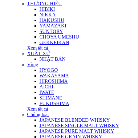
THƯƠNG HIỆU
HIBIKI
NIKKA
HAKUSHU
YAMAZAKI
SUNTORY
CHOYA UMESHU
GEKKEIKAN
Xem tất cả
XUẤT XỨ
NHẬT BẢN
Vùng
HYOGO
WAKAYAMA
HIROSHIMA
AICHI
IWATE
SHIMANE
FUKUSHIMA
Xem tất cả
Chủng loại
JAPANESE BLENDED WHISKY
JAPANESE SINGLE MALT WHISKY
JAPANESE PURE MALT WHISKY
JAPANESE GRAIN WHISKY