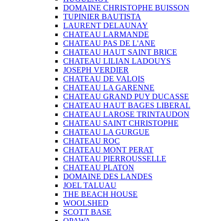
DOMAINE CHRISTOPHE BUISSON
TUPINIER BAUTISTA
LAURENT DELAUNAY
CHATEAU LARMANDE
CHATEAU PAS DE L'ANE
CHATEAU HAUT SAINT BRICE
CHATEAU LILIAN LADOUYS
JOSEPH VERDIER
CHATEAU DE VALOIS
CHATEAU LA GARENNE
CHATEAU GRAND PUY DUCASSE
CHATEAU HAUT BAGES LIBERAL
CHATEAU LAROSE TRINTAUDON
CHATEAU SAINT CHRISTOPHE
CHATEAU LA GURGUE
CHATEAU ROC
CHATEAU MONT PERAT
CHATEAU PIERROUSSELLE
CHATEAU PLATON
DOMAINE DES LANDES
JOEL TALUAU
THE BEACH HOUSE
WOOLSHED
SCOTT BASE
OPAWA