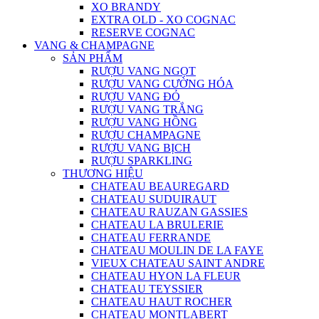
XO BRANDY
EXTRA OLD - XO COGNAC
RESERVE COGNAC
VANG & CHAMPAGNE
SẢN PHẨM
RƯỢU VANG NGỌT
RƯỢU VANG CƯỜNG HÓA
RƯỢU VANG ĐỎ
RƯỢU VANG TRẮNG
RƯỢU VANG HỒNG
RƯỢU CHAMPAGNE
RƯỢU VANG BỊCH
RƯỢU SPARKLING
THƯƠNG HIỆU
CHATEAU BEAUREGARD
CHATEAU SUDUIRAUT
CHATEAU RAUZAN GASSIES
CHATEAU LA BRULERIE
CHATEAU FERRANDE
CHATEAU MOULIN DE LA FAYE
VIEUX CHATEAU SAINT ANDRE
CHATEAU HYON LA FLEUR
CHATEAU TEYSSIER
CHATEAU HAUT ROCHER
CHATEAU MONTLABERT