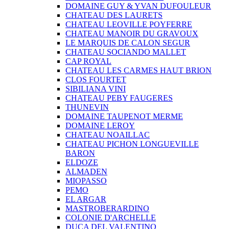
DOMAINE GUY & YVAN DUFOULEUR
CHATEAU DES LAURETS
CHATEAU LEOVILLE POYFERRE
CHATEAU MANOIR DU GRAVOUX
LE MARQUIS DE CALON SEGUR
CHATEAU SOCIANDO MALLET
CAP ROYAL
CHATEAU LES CARMES HAUT BRION
CLOS FOURTET
SIBILIANA VINI
CHATEAU PEBY FAUGERES
THUNEVIN
DOMAINE TAUPENOT MERME
DOMAINE LEROY
CHATEAU NOAILLAC
CHATEAU PICHON LONGUEVILLE
BARON
ELDOZE
ALMADEN
MIOPASSO
PEMO
EL ARGAR
MASTROBERARDINO
COLONIE D'ARCHELLE
DUCA DEL VALENTINO