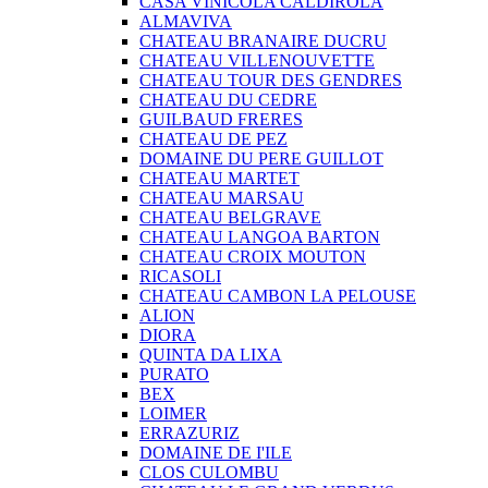
CASA VINICOLA CALDIROLA
ALMAVIVA
CHATEAU BRANAIRE DUCRU
CHATEAU VILLENOUVETTE
CHATEAU TOUR DES GENDRES
CHATEAU DU CEDRE
GUILBAUD FRERES
CHATEAU DE PEZ
DOMAINE DU PERE GUILLOT
CHATEAU MARTET
CHATEAU MARSAU
CHATEAU BELGRAVE
CHATEAU LANGOA BARTON
CHATEAU CROIX MOUTON
RICASOLI
CHATEAU CAMBON LA PELOUSE
ALION
DIORA
QUINTA DA LIXA
PURATO
BEX
LOIMER
ERRAZURIZ
DOMAINE DE I'ILE
CLOS CULOMBU