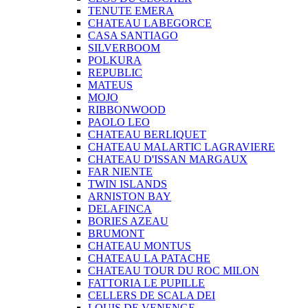
TENUTE EMERA
CHATEAU LABEGORCE
CASA SANTIAGO
SILVERBOOM
POLKURA
REPUBLIC
MATEUS
MOJO
RIBBONWOOD
PAOLO LEO
CHATEAU BERLIQUET
CHATEAU MALARTIC LAGRAVIERE
CHATEAU D'ISSAN MARGAUX
FAR NIENTE
TWIN ISLANDS
ARNISTON BAY
DELAFINCA
BORIES AZEAU
BRUMONT
CHATEAU MONTUS
CHATEAU LA PATACHE
CHATEAU TOUR DU ROC MILON
FATTORIA LE PUPILLE
CELLERS DE SCALA DEI
LOUIS DE VENENGE