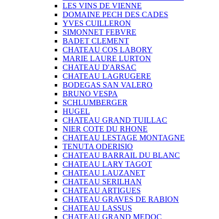
LES VINS DE VIENNE
DOMAINE PECH DES CADES
YVES CUILLERON
SIMONNET FEBVRE
BADET CLEMENT
CHATEAU COS LABORY
MARIE LAURE LURTON
CHATEAU D'ARSAC
CHATEAU LAGRUGERE
BODEGAS SAN VALERO
BRUNO VESPA
SCHLUMBERGER
HUGEL
CHATEAU GRAND TUILLAC
NIER COTE DU RHONE
CHATEAU LESTAGE MONTAGNE
TENUTA ODERISIO
CHATEAU BARRAIL DU BLANC
CHATEAU LARY TAGOT
CHATEAU LAUZANET
CHATEAU SERILHAN
CHATEAU ARTIGUES
CHATEAU GRAVES DE RABION
CHATEAU LASSUS
CHATEAU GRAND MEDOC