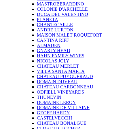
MASTROBERARDINO
COLONIE D'ARCHELLE
DUCA DEL VALENTINO
PLANETA
CHANTECAILLE
ANDRE LURTON
MAISON MALET ROQUEFORT
CANTINA RIFF
ALMADEN
GNARLY HEAD
HAHN FAMILY WINES
NICOLAS JOLY
CHATEAU MERLET
VILLA SANTA MARTA
CHATEAU PUYGUERAUD
DOMAIN DUVEAU
CHATEAU CARBONNEAU
ODFIELL VINEYARDS
THUNEVIN
DOMAINE LEROY
DOMAINE DE VILLAINE
GEOFF HARDY
CASTELVECCHI
CHATEAU BONALGUE
CLOS DU CLOCHER