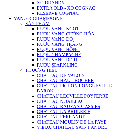
XO BRANDY
EXTRA OLD - XO COGNAC
RESERVE COGNAC
VANG & CHAMPAGNE
SẢN PHẨM
RƯỢU VANG NGỌT
RƯỢU VANG CƯỜNG HÓA
RƯỢU VANG ĐỎ
RƯỢU VANG TRẮNG
RƯỢU VANG HỒNG
RƯỢU CHAMPAGNE
RƯỢU VANG BỊCH
RƯỢU SPARKLING
THƯƠNG HIỆU
CHATEAU DE VALOIS
CHATEAU HAUT ROCHER
CHATEAU PICHON LONGUEVILLE
BARON
CHATEAU LEOVILLE POYFERRE
CHATEAU NOAILLAC
CHATEAU RAUZAN GASSIES
CHATEAU LA BRULERIE
CHATEAU FERRANDE
CHATEAU MOULIN DE LA FAYE
VIEUX CHATEAU SAINT ANDRE