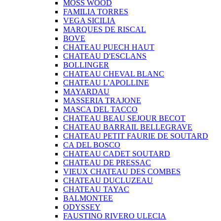
MOSS WOOD
FAMILIA TORRES
VEGA SICILIA
MARQUES DE RISCAL
BOVE
CHATEAU PUECH HAUT
CHATEAU D'ESCLANS
BOLLINGER
CHATEAU CHEVAL BLANC
CHATEAU L'APOLLINE
MAYARDAU
MASSERIA TRAJONE
MASCA DEL TACCO
CHATEAU BEAU SEJOUR BECOT
CHATEAU BARRAIL BELLEGRAVE
CHATEAU PETIT FAURIE DE SOUTARD
CA DEL BOSCO
CHATEAU CADET SOUTARD
CHATEAU DE PRESSAC
VIEUX CHATEAU DES COMBES
CHATEAU DUCLUZEAU
CHATEAU TAYAC
BALMONTEE
ODYSSEY
FAUSTINO RIVERO ULECIA