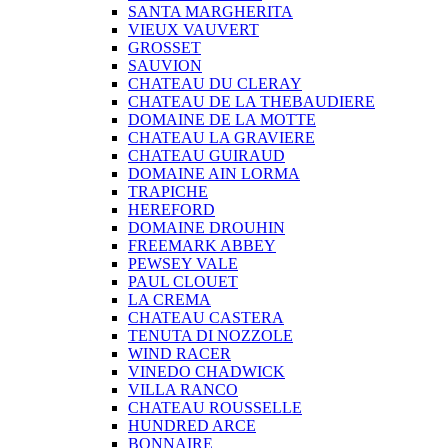
SANTA MARGHERITA
VIEUX VAUVERT
GROSSET
SAUVION
CHATEAU DU CLERAY
CHATEAU DE LA THEBAUDIERE
DOMAINE DE LA MOTTE
CHATEAU LA GRAVIERE
CHATEAU GUIRAUD
DOMAINE AIN LORMA
TRAPICHE
HEREFORD
DOMAINE DROUHIN
FREEMARK ABBEY
PEWSEY VALE
PAUL CLOUET
LA CREMA
CHATEAU CASTERA
TENUTA DI NOZZOLE
WIND RACER
VINEDO CHADWICK
VILLA RANCO
CHATEAU ROUSSELLE
HUNDRED ARCE
BONNAIRE