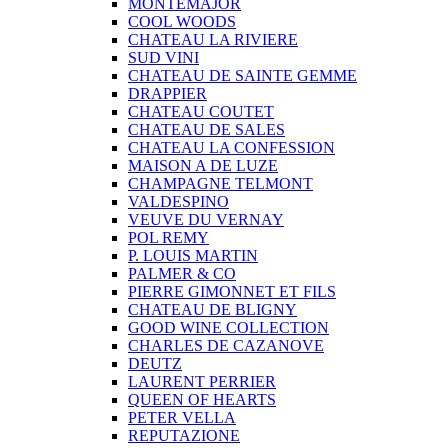
MONTEMAJOR
COOL WOODS
CHATEAU LA RIVIERE
SUD VINI
CHATEAU DE SAINTE GEMME
DRAPPIER
CHATEAU COUTET
CHATEAU DE SALES
CHATEAU LA CONFESSION
MAISON A DE LUZE
CHAMPAGNE TELMONT
VALDESPINO
VEUVE DU VERNAY
POL REMY
P. LOUIS MARTIN
PALMER & CO
PIERRE GIMONNET ET FILS
CHATEAU DE BLIGNY
GOOD WINE COLLECTION
CHARLES DE CAZANOVE
DEUTZ
LAURENT PERRIER
QUEEN OF HEARTS
PETER VELLA
REPUTAZIONE