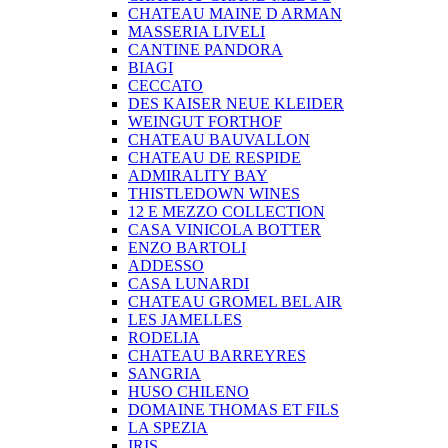
CHATEAU MAINE D ARMAN
MASSERIA LIVELI
CANTINE PANDORA
BIAGI
CECCATO
DES KAISER NEUE KLEIDER
WEINGUT FORTHOF
CHATEAU BAUVALLON
CHATEAU DE RESPIDE
ADMIRALITY BAY
THISTLEDOWN WINES
12 E MEZZO COLLECTION
CASA VINICOLA BOTTER
ENZO BARTOLI
ADDESSO
CASA LUNARDI
CHATEAU GROMEL BEL AIR
LES JAMELLES
RODELIA
CHATEAU BARREYRES
SANGRIA
HUSO CHILENO
DOMAINE THOMAS ET FILS
LA SPEZIA
IRIS