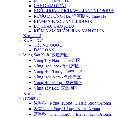
MOUTAI / MAO ĐÀI
CANG MAO ĐÀI
NGŨ LƯƠNG DỊCH/ WULIANGYE/ 五粮液
RƯỢU DƯƠNG HÀ/ 洋河股份/ Yang He
KINMEN KAOLIANG LIQUOR
LÔ CHÂU LÃO KIỆU
KIẾM NAM XUÂN/ JIAN NAN CHUN
Xem tất cả
XUẤT XỨ
TRUNG QUỐC
ĐÀI LOAN
Vùng Sản Xuất/ 酿造产区
Vùng Tây Nam - 西南产区
Vùng Hoa Bắc - 华北产区
Vùng Hoa Trung - 华中产区
Vùng Hoa Nam - 华南产区
Vùng Hoa Đông - 华东地区
Vùng Tây Bắc/ 西北地区
Xem tất cả
Hương Vị
浓香型 - Nồng Hương- Classic Strong Aroma
酱香型 - Tương Hương - Sauce Aroma
清香型 - Thanh Hương- Elegant Light Aroma