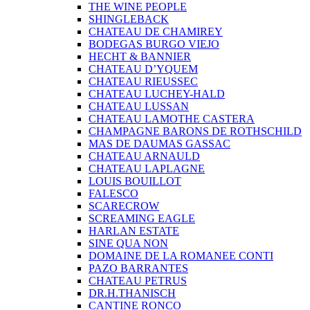
THE WINE PEOPLE
SHINGLEBACK
CHATEAU DE CHAMIREY
BODEGAS BURGO VIEJO
HECHT & BANNIER
CHATEAU D’YQUEM
CHATEAU RIEUSSEC
CHATEAU LUCHEY-HALD
CHATEAU LUSSAN
CHATEAU LAMOTHE CASTERA
CHAMPAGNE BARONS DE ROTHSCHILD
MAS DE DAUMAS GASSAC
CHATEAU ARNAULD
CHATEAU LAPLAGNE
LOUIS BOUILLOT
FALESCO
SCARECROW
SCREAMING EAGLE
HARLAN ESTATE
SINE QUA NON
DOMAINE DE LA ROMANEE CONTI
PAZO BARRANTES
CHATEAU PETRUS
DR.H.THANISCH
CANTINE RONCO