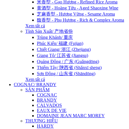
米香型 - Gạo Hương - Refined Rice Aroma
黄酒型 - Hoàng Tửu - Aged Shaoxing Wine
芝麻香型 - Hương Vừng - Sesame Aroma
馥香型 - Phụ Hương - Rich & Complex Aroma
Xem tất cả
Tỉnh Sản Xuất/ 产地省份
Trùng Khánh/ 重庆
Phúc Kiến/ 福建 (Fujian)
Chiết Giang/ 浙江 (Zhejiang)
Giang Tô/ 江苏省 (Jiangsu)
Quảng Đông / 广东 (Guǎngdōng)
Thiểm Tây/ 陝西省 (Shǎnxī sheng)
Sơn Đông / 山东省 (Shāndōng)
Xem tất cả
COGNAC/ BRANDY
SẢN PHẨM
COGNAC
BRANDY
CALVADOS
EAUX DE VIE
DOMAINE JEAN MARC MOREY
THƯƠNG HIỆU
HARDY