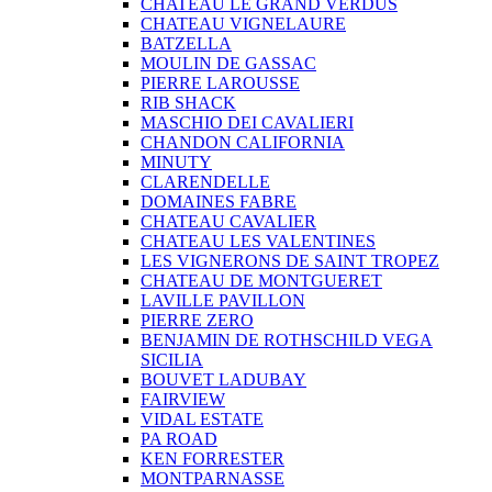
CHATEAU LE GRAND VERDUS
CHATEAU VIGNELAURE
BATZELLA
MOULIN DE GASSAC
PIERRE LAROUSSE
RIB SHACK
MASCHIO DEI CAVALIERI
CHANDON CALIFORNIA
MINUTY
CLARENDELLE
DOMAINES FABRE
CHATEAU CAVALIER
CHATEAU LES VALENTINES
LES VIGNERONS DE SAINT TROPEZ
CHATEAU DE MONTGUERET
LAVILLE PAVILLON
PIERRE ZERO
BENJAMIN DE ROTHSCHILD VEGA
SICILIA
BOUVET LADUBAY
FAIRVIEW
VIDAL ESTATE
PA ROAD
KEN FORRESTER
MONTPARNASSE