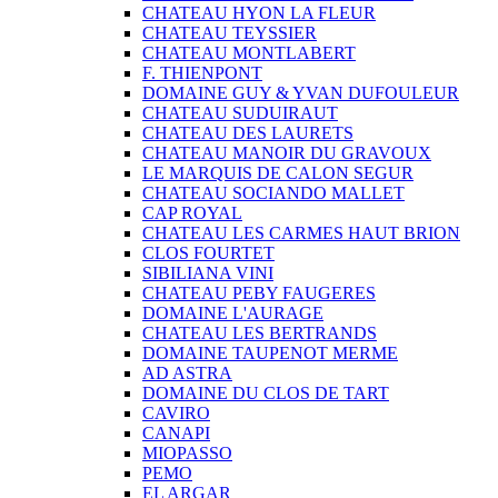
CHATEAU HYON LA FLEUR
CHATEAU TEYSSIER
CHATEAU MONTLABERT
F. THIENPONT
DOMAINE GUY & YVAN DUFOULEUR
CHATEAU SUDUIRAUT
CHATEAU DES LAURETS
CHATEAU MANOIR DU GRAVOUX
LE MARQUIS DE CALON SEGUR
CHATEAU SOCIANDO MALLET
CAP ROYAL
CHATEAU LES CARMES HAUT BRION
CLOS FOURTET
SIBILIANA VINI
CHATEAU PEBY FAUGERES
DOMAINE L'AURAGE
CHATEAU LES BERTRANDS
DOMAINE TAUPENOT MERME
AD ASTRA
DOMAINE DU CLOS DE TART
CAVIRO
CANAPI
MIOPASSO
PEMO
EL ARGAR