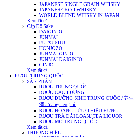
JAPANESE SINGLE GRAIN WHISKY
JAPANESE KOJI WHISKY
WORLD BLEND WHISKY IN JAPAN
Xem tất cả
Cấp Độ Sake
DAIGINJO
JUNMAI
FUTSUSHU
HONJOZO
JUNMAI GINJO
JUNMAI DAIGINJO
GINJO
Xem tất cả
RƯỢU TRUNG QUỐC
SẢN PHẨM
RƯỢU TRUNG QUỐC
RƯỢU CAO LƯƠNG
RƯỢU DƯỠNG SINH TRUNG QUỐC / 养生
酒 / Yǎngshēng Jiǔ
RƯỢU HOÀNG TỬU/ THIỆU HƯNG
RƯỢU TRÀ ĐÀI LOAN/ TEA LIQUOR
RƯỢU MƠ TRUNG QUỐC
Xem tất cả
THƯƠNG HIỆU