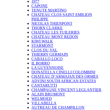
1977
CAPONE
TENUTE MARTINO
CHATEAU CLOS SAINT EMILION
PHILIPPE
NICOLAS THIENPONT
THORN CLARKE
CHATEAU LES TUILERIES
CHATEAU MONT REDON
KIWI WALK
STARMONT
CLOS DU VAL
THIERRY GERMAIN
CABALLO LOCO
IL BORRO
LA GUYENNOISE
DONATELLA CINELLI COLOMBINI
CHATEAU D’ARMAJAN DES ORMES
ADVINI SOUTH AFRICAN ESTATES
CANTARUTTI
CHAMPAGNE VINCENT LEGLANTIER
ALAIN BRUMONT
WELMOED
VILLABELLA
AUTREAU DE CHAMPILLON