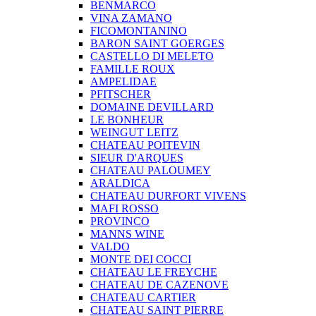
BENMARCO
VINA ZAMANO
FICOMONTANINO
BARON SAINT GOERGES
CASTELLO DI MELETO
FAMILLE ROUX
AMPELIDAE
PFITSCHER
DOMAINE DEVILLARD
LE BONHEUR
WEINGUT LEITZ
CHATEAU POITEVIN
SIEUR D'ARQUES
CHATEAU PALOUMEY
ARALDICA
CHATEAU DURFORT VIVENS
MAFI ROSSO
PROVINCO
MANNS WINE
VALDO
MONTE DEI COCCI
CHATEAU LE FREYCHE
CHATEAU DE CAZENOVE
CHATEAU CARTIER
CHATEAU SAINT PIERRE