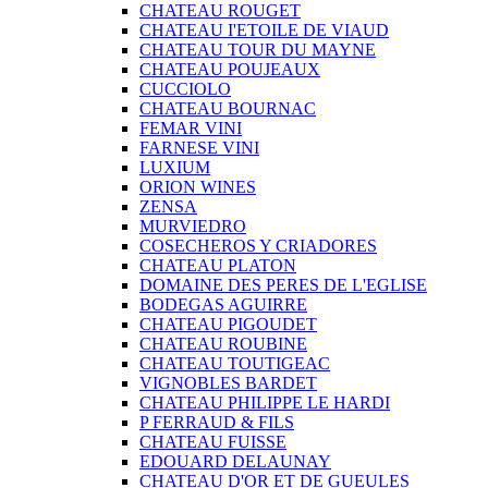
CHATEAU ROUGET
CHATEAU I'ETOILE DE VIAUD
CHATEAU TOUR DU MAYNE
CHATEAU POUJEAUX
CUCCIOLO
CHATEAU BOURNAC
FEMAR VINI
FARNESE VINI
LUXIUM
ORION WINES
ZENSA
MURVIEDRO
COSECHEROS Y CRIADORES
CHATEAU PLATON
DOMAINE DES PERES DE L'EGLISE
BODEGAS AGUIRRE
CHATEAU PIGOUDET
CHATEAU ROUBINE
CHATEAU TOUTIGEAC
VIGNOBLES BARDET
CHATEAU PHILIPPE LE HARDI
P FERRAUD & FILS
CHATEAU FUISSE
EDOUARD DELAUNAY
CHATEAU D'OR ET DE GUEULES