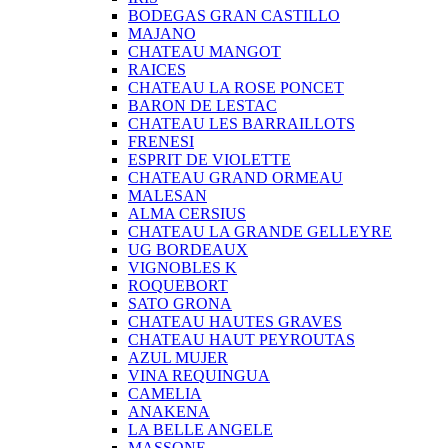
BODEGAS GRAN CASTILLO
MAJANO
CHATEAU MANGOT
RAICES
CHATEAU LA ROSE PONCET
BARON DE LESTAC
CHATEAU LES BARRAILLOTS
FRENESI
ESPRIT DE VIOLETTE
CHATEAU GRAND ORMEAU
MALESAN
ALMA CERSIUS
CHATEAU LA GRANDE GELLEYRE
UG BORDEAUX
VIGNOBLES K
ROQUEBORT
SATO GRONA
CHATEAU HAUTES GRAVES
CHATEAU HAUT PEYROUTAS
AZUL MUJER
VINA REQUINGUA
CAMELIA
ANAKENA
LA BELLE ANGELE
MASSONE