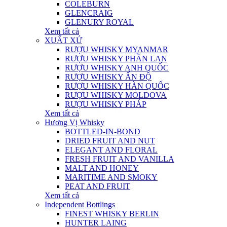
COLEBURN
GLENCRAIG
GLENURY ROYAL
Xem tất cả
XUẤT XỨ
RƯỢU WHISKY MYANMAR
RƯỢU WHISKY PHẦN LAN
RƯỢU WHISKY ANH QUỐC
RƯỢU WHISKY ẤN ĐỘ
RƯỢU WHISKY HÀN QUỐC
RƯỢU WHISKY MOLDOVA
RƯỢU WHISKY PHÁP
Xem tất cả
Hương Vị Whisky
BOTTLED-IN-BOND
DRIED FRUIT AND NUT
ELEGANT AND FLORAL
FRESH FRUIT AND VANILLA
MALT AND HONEY
MARITIME AND SMOKY
PEAT AND FRUIT
Xem tất cả
Independent Bottlings
FINEST WHISKY BERLIN
HUNTER LAING