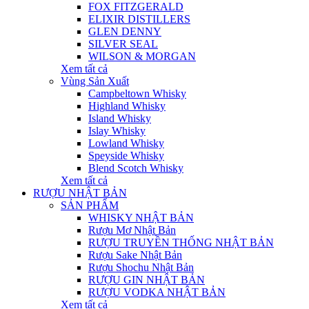
FOX FITZGERALD
ELIXIR DISTILLERS
GLEN DENNY
SILVER SEAL
WILSON & MORGAN
Xem tất cả
Vùng Sản Xuất
Campbeltown Whisky
Highland Whisky
Island Whisky
Islay Whisky
Lowland Whisky
Speyside Whisky
Blend Scotch Whisky
Xem tất cả
RƯỢU NHẬT BẢN
SẢN PHẨM
WHISKY NHẬT BẢN
Rượu Mơ Nhật Bản
RƯỢU TRUYỀN THỐNG NHẬT BẢN
Rượu Sake Nhật Bản
Rượu Shochu Nhật Bản
RƯỢU GIN NHẬT BẢN
RƯỢU VODKA NHẬT BẢN
Xem tất cả