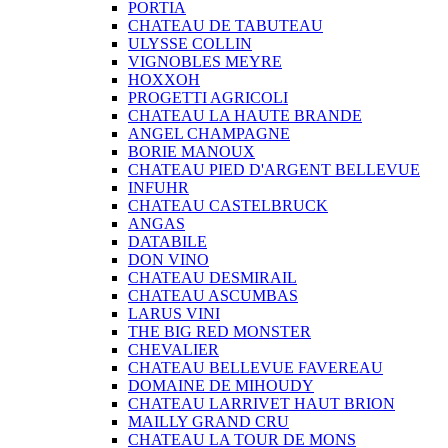
PORTIA
CHATEAU DE TABUTEAU
ULYSSE COLLIN
VIGNOBLES MEYRE
HOXXOH
PROGETTI AGRICOLI
CHATEAU LA HAUTE BRANDE
ANGEL CHAMPAGNE
BORIE MANOUX
CHATEAU PIED D'ARGENT BELLEVUE
INFUHR
CHATEAU CASTELBRUCK
ANGAS
DATABILE
DON VINO
CHATEAU DESMIRAIL
CHATEAU ASCUMBAS
LARUS VINI
THE BIG RED MONSTER
CHEVALIER
CHATEAU BELLEVUE FAVEREAU
DOMAINE DE MIHOUDY
CHATEAU LARRIVET HAUT BRION
MAILLY GRAND CRU
CHATEAU LA TOUR DE MONS