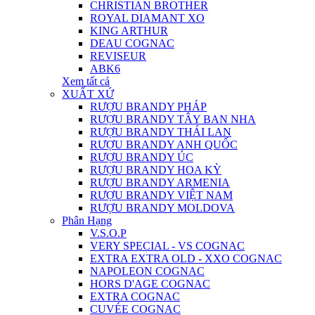
CHRISTIAN BROTHER
ROYAL DIAMANT XO
KING ARTHUR
DEAU COGNAC
REVISEUR
ABK6
Xem tất cả
XUẤT XỨ
RƯỢU BRANDY PHÁP
RƯỢU BRANDY TÂY BAN NHA
RƯỢU BRANDY THÁI LAN
RƯỢU BRANDY ANH QUỐC
RƯỢU BRANDY ÚC
RƯỢU BRANDY HOA KỲ
RƯỢU BRANDY ARMENIA
RƯỢU BRANDY VIỆT NAM
RƯỢU BRANDY MOLDOVA
Phân Hạng
V.S.O.P
VERY SPECIAL - VS COGNAC
EXTRA EXTRA OLD - XXO COGNAC
NAPOLEON COGNAC
HORS D'AGE COGNAC
EXTRA COGNAC
CUVÉE COGNAC