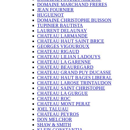
DOMAINE MARCHAND FRERES
JEAN FOURNIER
HUGUENOT
DOMAINE CHRISTOPHE BUISSON
TUPINIER BAUTISTA
LAURENT DELAUNAY
CHATEAU LARMANDE
CHATEAU HAUT SAINT BRICE
GEORGES VIGOUROUX
CHATEAU RIGAUD
CHATEAU LILIAN LADOUYS
CHATEAU LA GARENNE
CHATEAU BEAUREGARD
CHATEAU GRAND PUY DUCASSE
CHATEAU HAUT BAGES LIBERAL
CHATEAU LAROSE TRINTAUDON
CHATEAU SAINT CHRISTOPHE
CHATEAU LA GURGUE
CHATEAU ROC
CHATEAU MONT PERAT
JOEL TALUAU
CHATEAU PEYROS
DON MELCHOR
SHAW & SMITH
KLEIN CONSTANTIA