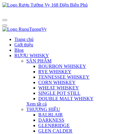
Trang chủ
Giới thiệu
Blog
RƯỢU WHISKY
SẢN PHẨM
BOURBON WHISKEY
RYE WHISKEY
TENNESSEE WHISKEY
CORN WHISKEY
WHEAT WHISKEY
SINGLE POT STILL
DOUBLE MALT WHISKY
Xem tất cả
THƯƠNG HIỆU
BALBLAIR
DARKNESS
GLENBRIDGE
GLEN CALDER