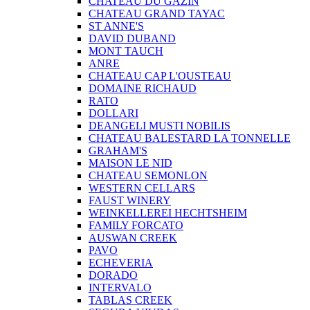
CHATEAU DU GAZIN
CHATEAU GRAND TAYAC
ST ANNE'S
DAVID DUBAND
MONT TAUCH
ANRE
CHATEAU CAP L'OUSTEAU
DOMAINE RICHAUD
RATO
DOLLARI
DEANGELI MUSTI NOBILIS
CHATEAU BALESTARD LA TONNELLE
GRAHAM'S
MAISON LE NID
CHATEAU SEMONLON
WESTERN CELLARS
FAUST WINERY
WEINKELLEREI HECHTSHEIM
FAMILY FORCATO
AUSWAN CREEK
PAVO
ECHEVERIA
DORADO
INTERVALO
TABLAS CREEK