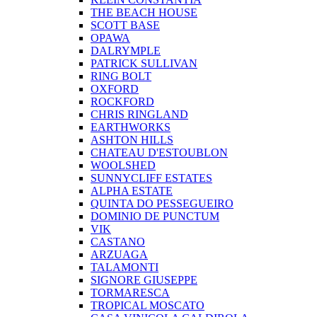
THE BEACH HOUSE
SCOTT BASE
OPAWA
DALRYMPLE
PATRICK SULLIVAN
RING BOLT
OXFORD
ROCKFORD
CHRIS RINGLAND
EARTHWORKS
ASHTON HILLS
CHATEAU D'ESTOUBLON
WOOLSHED
SUNNYCLIFF ESTATES
ALPHA ESTATE
QUINTA DO PESSEGUEIRO
DOMINIO DE PUNCTUM
VIK
CASTANO
ARZUAGA
TALAMONTI
SIGNORE GIUSEPPE
TORMARESCA
TROPICAL MOSCATO