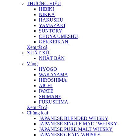
THƯƠNG HIỆU
HIBIKI
NIKKA
HAKUSHU
YAMAZAKI
SUNTORY
CHOYA UMESHU
GEKKEIKAN
Xem tất cả
XUẤT XỨ
NHẬT BẢN
Vùng
HYOGO
WAKAYAMA
HIROSHIMA
AICHI
IWATE
SHIMANE
FUKUSHIMA
Xem tất cả
Chủng loại
JAPANESE BLENDED WHISKY
JAPANESE SINGLE MALT WHISKY
JAPANESE PURE MALT WHISKY
JAPANESE GRAIN WHISKY