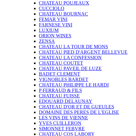
CHATEAU POUJEAUX
CUCCIOLO
CHATEAU BOURNAC
FEMAR VINI
FARNESE VINI
LUXIUM
ORION WINES
ZENSA
CHATEAU LA TOUR DE MONS
CHATEAU PIED D'ARGENT BELLEVUE
CHATEAU LA CONFESSION
CHATEAU COUTET
CHATEAU PAVEIL DE LUZE
BADET CLEMENT
VIGNOBLES BARDET
CHATEAU PHILIPPE LE HARDI
P FERRAUD & FILS
CHATEAU FUISSE
EDOUARD DELAUNAY
CHATEAU D'OR ET DE GUEULES
DOMAINE DES PERES DE L'EGLISE
LES VINS DE VIENNE
YVES CUILLERON
SIMONNET FEBVRE
CHATEAU COS LABORY