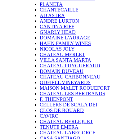
PLANETA
CHANTECAILLE
AD ASTRA
ANDRE LURTON
CANTINA RIFF
GNARLY HEAD
DOMAINE L'AURAGE
HAHN FAMILY WINES
NICOLAS JOLY
CHATEAU MERLET
VILLA SANTA MARTA
CHATEAU PUYGUERAUD
DOMAIN DUVEAU
CHATEAU CARBONNEAU
ODFIELL VINEYARDS
MAISON MALET ROQUEFORT
CHATEAU LES BERTRANDS
F. THIENPONT
CELLERS DE SCALA DEI
CLOS DE BOUARD
CAVIRO
CHATEAU BERLIQUET
TENUTE EMERA
CHATEAU LABEGORCE
CASA SANTIAGO