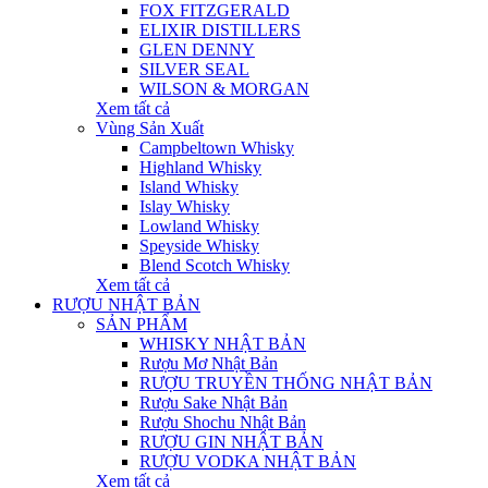
FOX FITZGERALD
ELIXIR DISTILLERS
GLEN DENNY
SILVER SEAL
WILSON & MORGAN
Xem tất cả
Vùng Sản Xuất
Campbeltown Whisky
Highland Whisky
Island Whisky
Islay Whisky
Lowland Whisky
Speyside Whisky
Blend Scotch Whisky
Xem tất cả
RƯỢU NHẬT BẢN
SẢN PHẨM
WHISKY NHẬT BẢN
Rượu Mơ Nhật Bản
RƯỢU TRUYỀN THỐNG NHẬT BẢN
Rượu Sake Nhật Bản
Rượu Shochu Nhật Bản
RƯỢU GIN NHẬT BẢN
RƯỢU VODKA NHẬT BẢN
Xem tất cả