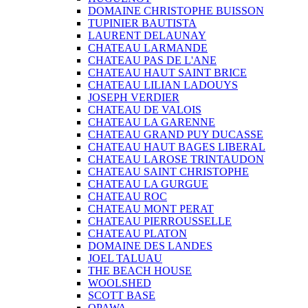
DOMAINE CHRISTOPHE BUISSON
TUPINIER BAUTISTA
LAURENT DELAUNAY
CHATEAU LARMANDE
CHATEAU PAS DE L'ANE
CHATEAU HAUT SAINT BRICE
CHATEAU LILIAN LADOUYS
JOSEPH VERDIER
CHATEAU DE VALOIS
CHATEAU LA GARENNE
CHATEAU GRAND PUY DUCASSE
CHATEAU HAUT BAGES LIBERAL
CHATEAU LAROSE TRINTAUDON
CHATEAU SAINT CHRISTOPHE
CHATEAU LA GURGUE
CHATEAU ROC
CHATEAU MONT PERAT
CHATEAU PIERROUSSELLE
CHATEAU PLATON
DOMAINE DES LANDES
JOEL TALUAU
THE BEACH HOUSE
WOOLSHED
SCOTT BASE
OPAWA