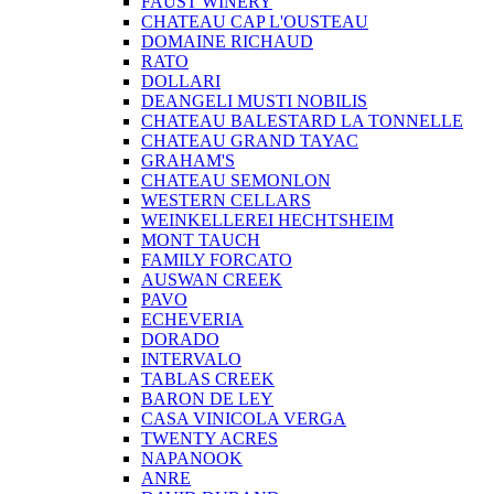
FAUST WINERY
CHATEAU CAP L'OUSTEAU
DOMAINE RICHAUD
RATO
DOLLARI
DEANGELI MUSTI NOBILIS
CHATEAU BALESTARD LA TONNELLE
CHATEAU GRAND TAYAC
GRAHAM'S
CHATEAU SEMONLON
WESTERN CELLARS
WEINKELLEREI HECHTSHEIM
MONT TAUCH
FAMILY FORCATO
AUSWAN CREEK
PAVO
ECHEVERIA
DORADO
INTERVALO
TABLAS CREEK
BARON DE LEY
CASA VINICOLA VERGA
TWENTY ACRES
NAPANOOK
ANRE