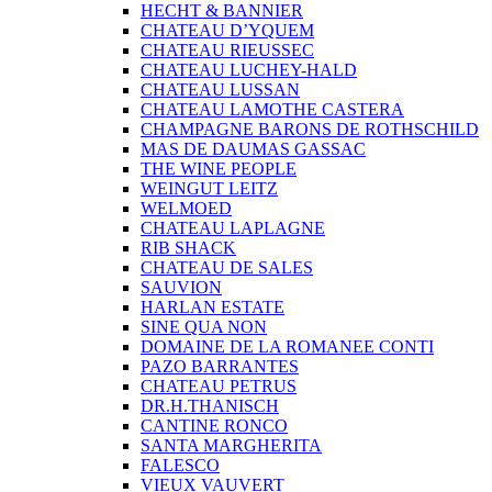
HECHT & BANNIER
CHATEAU D’YQUEM
CHATEAU RIEUSSEC
CHATEAU LUCHEY-HALD
CHATEAU LUSSAN
CHATEAU LAMOTHE CASTERA
CHAMPAGNE BARONS DE ROTHSCHILD
MAS DE DAUMAS GASSAC
THE WINE PEOPLE
WEINGUT LEITZ
WELMOED
CHATEAU LAPLAGNE
RIB SHACK
CHATEAU DE SALES
SAUVION
HARLAN ESTATE
SINE QUA NON
DOMAINE DE LA ROMANEE CONTI
PAZO BARRANTES
CHATEAU PETRUS
DR.H.THANISCH
CANTINE RONCO
SANTA MARGHERITA
FALESCO
VIEUX VAUVERT