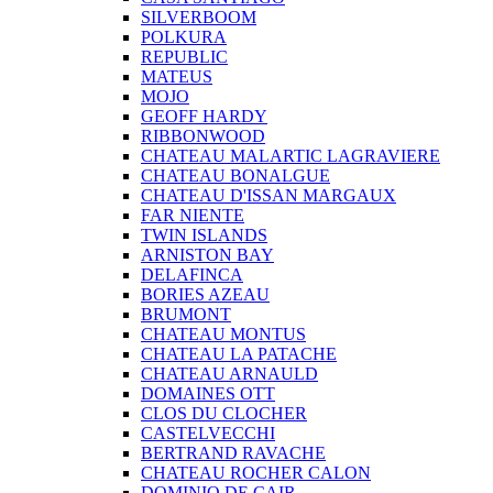
SILVERBOOM
POLKURA
REPUBLIC
MATEUS
MOJO
GEOFF HARDY
RIBBONWOOD
CHATEAU MALARTIC LAGRAVIERE
CHATEAU BONALGUE
CHATEAU D'ISSAN MARGAUX
FAR NIENTE
TWIN ISLANDS
ARNISTON BAY
DELAFINCA
BORIES AZEAU
BRUMONT
CHATEAU MONTUS
CHATEAU LA PATACHE
CHATEAU ARNAULD
DOMAINES OTT
CLOS DU CLOCHER
CASTELVECCHI
BERTRAND RAVACHE
CHATEAU ROCHER CALON
DOMINIO DE CAIR