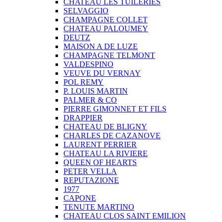
CHATEAU LES TUILERIES
SELVAGGIO
CHAMPAGNE COLLET
CHATEAU PALOUMEY
DEUTZ
MAISON A DE LUZE
CHAMPAGNE TELMONT
VALDESPINO
VEUVE DU VERNAY
POL REMY
P. LOUIS MARTIN
PALMER & CO
PIERRE GIMONNET ET FILS
DRAPPIER
CHATEAU DE BLIGNY
CHARLES DE CAZANOVE
LAURENT PERRIER
CHATEAU LA RIVIERE
QUEEN OF HEARTS
PETER VELLA
REPUTAZIONE
1977
CAPONE
TENUTE MARTINO
CHATEAU CLOS SAINT EMILION