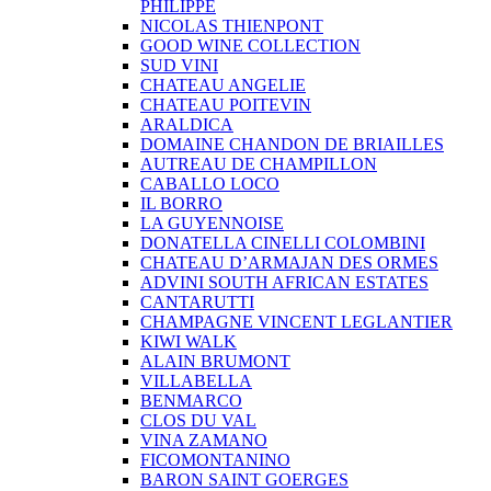
PHILIPPE
NICOLAS THIENPONT
GOOD WINE COLLECTION
SUD VINI
CHATEAU ANGELIE
CHATEAU POITEVIN
ARALDICA
DOMAINE CHANDON DE BRIAILLES
AUTREAU DE CHAMPILLON
CABALLO LOCO
IL BORRO
LA GUYENNOISE
DONATELLA CINELLI COLOMBINI
CHATEAU D’ARMAJAN DES ORMES
ADVINI SOUTH AFRICAN ESTATES
CANTARUTTI
CHAMPAGNE VINCENT LEGLANTIER
KIWI WALK
ALAIN BRUMONT
VILLABELLA
BENMARCO
CLOS DU VAL
VINA ZAMANO
FICOMONTANINO
BARON SAINT GOERGES