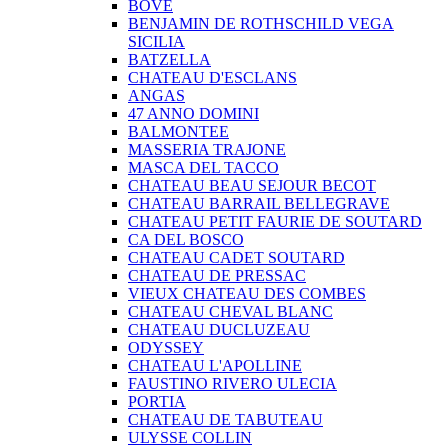
BOVE
BENJAMIN DE ROTHSCHILD VEGA
SICILIA
BATZELLA
CHATEAU D'ESCLANS
ANGAS
47 ANNO DOMINI
BALMONTEE
MASSERIA TRAJONE
MASCA DEL TACCO
CHATEAU BEAU SEJOUR BECOT
CHATEAU BARRAIL BELLEGRAVE
CHATEAU PETIT FAURIE DE SOUTARD
CA DEL BOSCO
CHATEAU CADET SOUTARD
CHATEAU DE PRESSAC
VIEUX CHATEAU DES COMBES
CHATEAU CHEVAL BLANC
CHATEAU DUCLUZEAU
ODYSSEY
CHATEAU L'APOLLINE
FAUSTINO RIVERO ULECIA
PORTIA
CHATEAU DE TABUTEAU
ULYSSE COLLIN