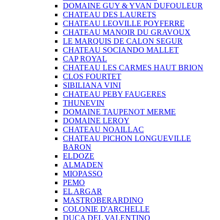
DOMAINE GUY & YVAN DUFOULEUR
CHATEAU DES LAURETS
CHATEAU LEOVILLE POYFERRE
CHATEAU MANOIR DU GRAVOUX
LE MARQUIS DE CALON SEGUR
CHATEAU SOCIANDO MALLET
CAP ROYAL
CHATEAU LES CARMES HAUT BRION
CLOS FOURTET
SIBILIANA VINI
CHATEAU PEBY FAUGERES
THUNEVIN
DOMAINE TAUPENOT MERME
DOMAINE LEROY
CHATEAU NOAILLAC
CHATEAU PICHON LONGUEVILLE
BARON
ELDOZE
ALMADEN
MIOPASSO
PEMO
EL ARGAR
MASTROBERARDINO
COLONIE D'ARCHELLE
DUCA DEL VALENTINO