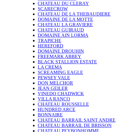
CHATEAU DU CLERAY
SCARECROW
CHATEAU DE LA THEBAUDIERE
DOMAINE DE LA MOTTE
CHATEAU LA GRAVIERE
CHATEAU GUIRAUD
DOMAINE AIN LORMA
TRAPICHE
HEREFORD
DOMAINE DROUHIN
FREEMARK ABBEY
BLACK STALLION ESTATE
LA CREMA
SCREAMING EAGLE
PEWSEY VALE
DON MELCHOR
JEAN GEILER
VINEDO CHADWICK
VILLA RANCO
CHATEAU ROUSSELLE
HUNDRED ARCE
BONNAIRE
CHATEAU BARRAIL SAINT ANDRE
CHATEAU BARRAIL DE BRISSON
CHATEAU PEYBONHOMME