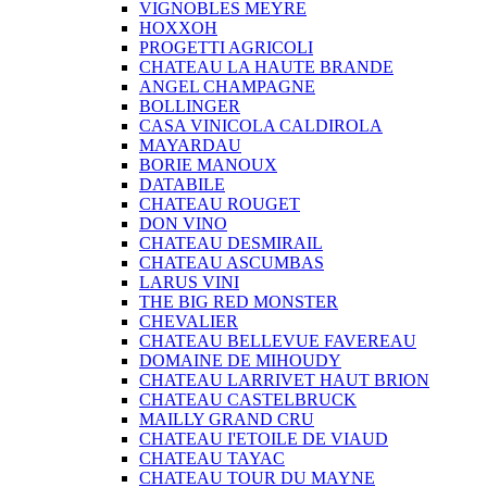
VIGNOBLES MEYRE
HOXXOH
PROGETTI AGRICOLI
CHATEAU LA HAUTE BRANDE
ANGEL CHAMPAGNE
BOLLINGER
CASA VINICOLA CALDIROLA
MAYARDAU
BORIE MANOUX
DATABILE
CHATEAU ROUGET
DON VINO
CHATEAU DESMIRAIL
CHATEAU ASCUMBAS
LARUS VINI
THE BIG RED MONSTER
CHEVALIER
CHATEAU BELLEVUE FAVEREAU
DOMAINE DE MIHOUDY
CHATEAU LARRIVET HAUT BRION
CHATEAU CASTELBRUCK
MAILLY GRAND CRU
CHATEAU I'ETOILE DE VIAUD
CHATEAU TAYAC
CHATEAU TOUR DU MAYNE