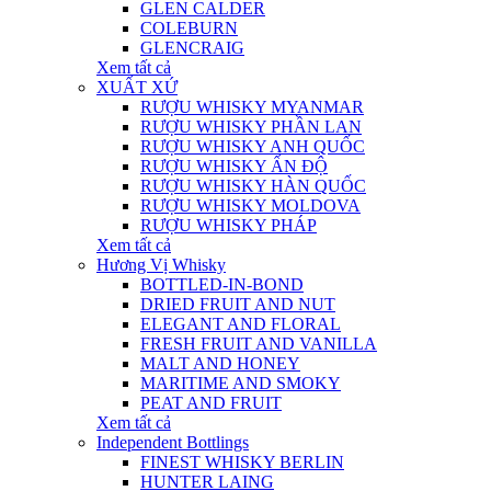
GLEN CALDER
COLEBURN
GLENCRAIG
Xem tất cả
XUẤT XỨ
RƯỢU WHISKY MYANMAR
RƯỢU WHISKY PHẦN LAN
RƯỢU WHISKY ANH QUỐC
RƯỢU WHISKY ẤN ĐỘ
RƯỢU WHISKY HÀN QUỐC
RƯỢU WHISKY MOLDOVA
RƯỢU WHISKY PHÁP
Xem tất cả
Hương Vị Whisky
BOTTLED-IN-BOND
DRIED FRUIT AND NUT
ELEGANT AND FLORAL
FRESH FRUIT AND VANILLA
MALT AND HONEY
MARITIME AND SMOKY
PEAT AND FRUIT
Xem tất cả
Independent Bottlings
FINEST WHISKY BERLIN
HUNTER LAING