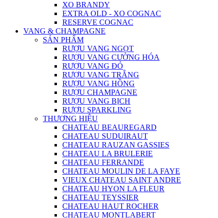
XO BRANDY
EXTRA OLD - XO COGNAC
RESERVE COGNAC
VANG & CHAMPAGNE
SẢN PHẨM
RƯỢU VANG NGỌT
RƯỢU VANG CƯỜNG HÓA
RƯỢU VANG ĐỎ
RƯỢU VANG TRẮNG
RƯỢU VANG HỒNG
RƯỢU CHAMPAGNE
RƯỢU VANG BỊCH
RƯỢU SPARKLING
THƯƠNG HIỆU
CHATEAU BEAUREGARD
CHATEAU SUDUIRAUT
CHATEAU RAUZAN GASSIES
CHATEAU LA BRULERIE
CHATEAU FERRANDE
CHATEAU MOULIN DE LA FAYE
VIEUX CHATEAU SAINT ANDRE
CHATEAU HYON LA FLEUR
CHATEAU TEYSSIER
CHATEAU HAUT ROCHER
CHATEAU MONTLABERT