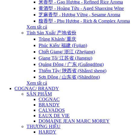
米香型 - Gạo Hương - Refined Rice Aroma
黄酒型 - Hoàng Tửu - Aged Shaoxing Wine
芝麻香型 - Hương Vừng - Sesame Aroma
馥香型 - Phụ Hương - Rich & Complex Aroma
Xem tất cả
Tỉnh Sản Xuất/ 产地省份
Trùng Khánh/ 重庆
Phúc Kiến/ 福建 (Fujian)
Chiết Giang/ 浙江 (Zhejiang)
Giang Tô/ 江苏省 (Jiangsu)
Quảng Đông / 广东 (Guǎngdōng)
Thiểm Tây/ 陝西省 (Shǎnxī sheng)
Sơn Đông / 山东省 (Shāndōng)
Xem tất cả
COGNAC/ BRANDY
SẢN PHẨM
COGNAC
BRANDY
CALVADOS
EAUX DE VIE
DOMAINE JEAN MARC MOREY
THƯƠNG HIỆU
HARDY