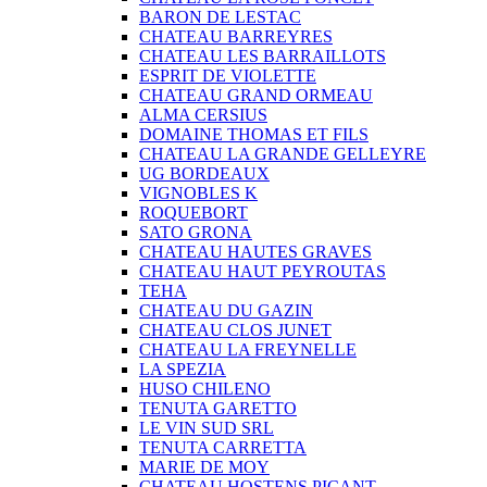
BARON DE LESTAC
CHATEAU BARREYRES
CHATEAU LES BARRAILLOTS
ESPRIT DE VIOLETTE
CHATEAU GRAND ORMEAU
ALMA CERSIUS
DOMAINE THOMAS ET FILS
CHATEAU LA GRANDE GELLEYRE
UG BORDEAUX
VIGNOBLES K
ROQUEBORT
SATO GRONA
CHATEAU HAUTES GRAVES
CHATEAU HAUT PEYROUTAS
TEHA
CHATEAU DU GAZIN
CHATEAU CLOS JUNET
CHATEAU LA FREYNELLE
LA SPEZIA
HUSO CHILENO
TENUTA GARETTO
LE VIN SUD SRL
TENUTA CARRETTA
MARIE DE MOY
CHATEAU HOSTENS PICANT