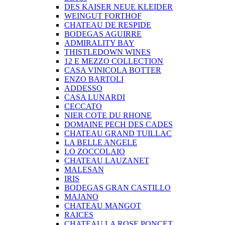
DES KAISER NEUE KLEIDER
WEINGUT FORTHOF
CHATEAU DE RESPIDE
BODEGAS AGUIRRE
ADMIRALITY BAY
THISTLEDOWN WINES
12 E MEZZO COLLECTION
CASA VINICOLA BOTTER
ENZO BARTOLI
ADDESSO
CASA LUNARDI
CECCATO
NIER COTE DU RHONE
DOMAINE PECH DES CADES
CHATEAU GRAND TUILLAC
LA BELLE ANGELE
LO ZOCCOLAIO
CHATEAU LAUZANET
MALESAN
IRIS
BODEGAS GRAN CASTILLO
MAJANO
CHATEAU MANGOT
RAICES
CHATEAU LA ROSE PONCET