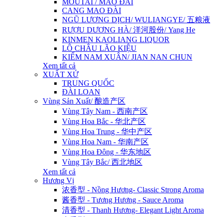
MOUTAI / MAO ĐÀI
CANG MAO ĐÀI
NGŨ LƯƠNG DỊCH/ WULIANGYE/ 五粮液
RƯỢU DƯƠNG HÀ/ 洋河股份/ Yang He
KINMEN KAOLIANG LIQUOR
LÔ CHÂU LÃO KIỆU
KIẾM NAM XUÂN/ JIAN NAN CHUN
Xem tất cả
XUẤT XỨ
TRUNG QUỐC
ĐÀI LOAN
Vùng Sản Xuất/ 酿造产区
Vùng Tây Nam - 西南产区
Vùng Hoa Bắc - 华北产区
Vùng Hoa Trung - 华中产区
Vùng Hoa Nam - 华南产区
Vùng Hoa Đông - 华东地区
Vùng Tây Bắc/ 西北地区
Xem tất cả
Hương Vị
浓香型 - Nồng Hương- Classic Strong Aroma
酱香型 - Tương Hương - Sauce Aroma
清香型 - Thanh Hương- Elegant Light Aroma