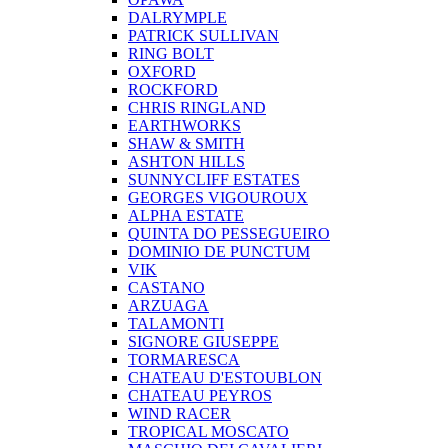
DALRYMPLE
PATRICK SULLIVAN
RING BOLT
OXFORD
ROCKFORD
CHRIS RINGLAND
EARTHWORKS
SHAW & SMITH
ASHTON HILLS
SUNNYCLIFF ESTATES
GEORGES VIGOUROUX
ALPHA ESTATE
QUINTA DO PESSEGUEIRO
DOMINIO DE PUNCTUM
VIK
CASTANO
ARZUAGA
TALAMONTI
SIGNORE GIUSEPPE
TORMARESCA
CHATEAU D'ESTOUBLON
CHATEAU PEYROS
WIND RACER
TROPICAL MOSCATO