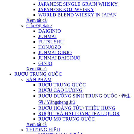
JAPANESE SINGLE GRAIN WHISKY
JAPANESE KOJI WHISKY
WORLD BLEND WHISKY IN JAPAN
Xem tất cả
Cấp Độ Sake
DAIGINJO
JUNMAI
FUTSUSHU
HONJOZO
JUNMAI GINJO
JUNMAI DAIGINJO
GINJO
Xem tất cả
RƯỢU TRUNG QUỐC
SẢN PHẨM
RƯỢU TRUNG QUỐC
RƯỢU CAO LƯƠNG
RƯỢU DƯỠNG SINH TRUNG QUỐC / 养生
酒 / Yǎngshēng Jiǔ
RƯỢU HOÀNG TỬU/ THIỆU HƯNG
RƯỢU TRÀ ĐÀI LOAN/ TEA LIQUOR
RƯỢU MƠ TRUNG QUỐC
Xem tất cả
THƯƠNG HIỆU