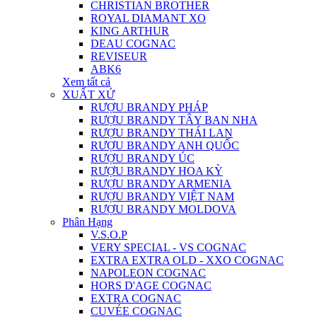
CHRISTIAN BROTHER
ROYAL DIAMANT XO
KING ARTHUR
DEAU COGNAC
REVISEUR
ABK6
Xem tất cả
XUẤT XỨ
RƯỢU BRANDY PHÁP
RƯỢU BRANDY TÂY BAN NHA
RƯỢU BRANDY THÁI LAN
RƯỢU BRANDY ANH QUỐC
RƯỢU BRANDY ÚC
RƯỢU BRANDY HOA KỲ
RƯỢU BRANDY ARMENIA
RƯỢU BRANDY VIỆT NAM
RƯỢU BRANDY MOLDOVA
Phân Hạng
V.S.O.P
VERY SPECIAL - VS COGNAC
EXTRA EXTRA OLD - XXO COGNAC
NAPOLEON COGNAC
HORS D'AGE COGNAC
EXTRA COGNAC
CUVÉE COGNAC