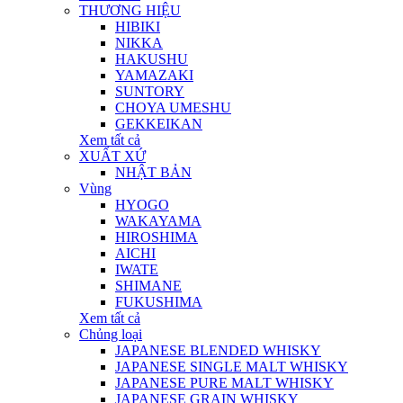
THƯƠNG HIỆU
HIBIKI
NIKKA
HAKUSHU
YAMAZAKI
SUNTORY
CHOYA UMESHU
GEKKEIKAN
Xem tất cả
XUẤT XỨ
NHẬT BẢN
Vùng
HYOGO
WAKAYAMA
HIROSHIMA
AICHI
IWATE
SHIMANE
FUKUSHIMA
Xem tất cả
Chủng loại
JAPANESE BLENDED WHISKY
JAPANESE SINGLE MALT WHISKY
JAPANESE PURE MALT WHISKY
JAPANESE GRAIN WHISKY