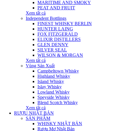
MARITIME AND SMOKY
PEAT AND FRUIT
Xem tất cả
Independent Bottlings
FINEST WHISKY BERLIN
HUNTER LAING
FOX FITZGERALD
ELIXIR DISTILLERS
GLEN DENNY
SILVER SEAL
WILSON & MORGAN
Xem tất cả
Vùng Sản Xuất
Campbeltown Whisky
Highland Whisky
Island Whisky
Islay Whisky
Lowland Whisky
Speyside Whisky
Blend Scotch Whisky
Xem tất cả
RƯỢU NHẬT BẢN
SẢN PHẨM
WHISKY NHẬT BẢN
Rượu Mơ Nhật Bản