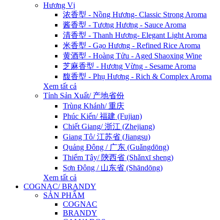
Hương Vị
浓香型 - Nồng Hương- Classic Strong Aroma
酱香型 - Tương Hương - Sauce Aroma
清香型 - Thanh Hương- Elegant Light Aroma
米香型 - Gạo Hương - Refined Rice Aroma
黄酒型 - Hoàng Tửu - Aged Shaoxing Wine
芝麻香型 - Hương Vừng - Sesame Aroma
馥香型 - Phụ Hương - Rich & Complex Aroma
Xem tất cả
Tỉnh Sản Xuất/ 产地省份
Trùng Khánh/ 重庆
Phúc Kiến/ 福建 (Fujian)
Chiết Giang/ 浙江 (Zhejiang)
Giang Tô/ 江苏省 (Jiangsu)
Quảng Đông / 广东 (Guǎngdōng)
Thiểm Tây/ 陝西省 (Shǎnxī sheng)
Sơn Đông / 山东省 (Shāndōng)
Xem tất cả
COGNAC/ BRANDY
SẢN PHẨM
COGNAC
BRANDY