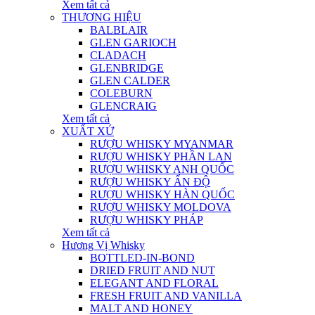
Xem tất cả
THƯƠNG HIỆU
BALBLAIR
GLEN GARIOCH
CLADACH
GLENBRIDGE
GLEN CALDER
COLEBURN
GLENCRAIG
Xem tất cả
XUẤT XỨ
RƯỢU WHISKY MYANMAR
RƯỢU WHISKY PHẦN LAN
RƯỢU WHISKY ANH QUỐC
RƯỢU WHISKY ẤN ĐỘ
RƯỢU WHISKY HÀN QUỐC
RƯỢU WHISKY MOLDOVA
RƯỢU WHISKY PHÁP
Xem tất cả
Hương Vị Whisky
BOTTLED-IN-BOND
DRIED FRUIT AND NUT
ELEGANT AND FLORAL
FRESH FRUIT AND VANILLA
MALT AND HONEY