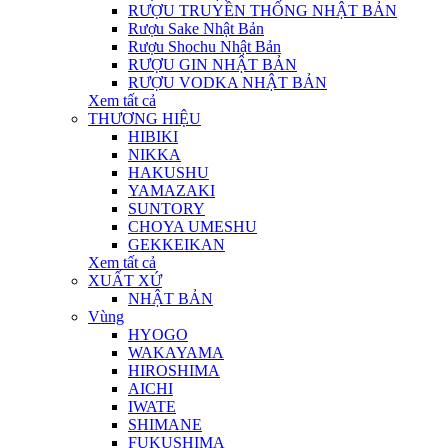
RƯỢU TRUYỀN THỐNG NHẬT BẢN
Rượu Sake Nhật Bản
Rượu Shochu Nhật Bản
RƯỢU GIN NHẬT BẢN
RƯỢU VODKA NHẬT BẢN
Xem tất cả
THƯƠNG HIỆU
HIBIKI
NIKKA
HAKUSHU
YAMAZAKI
SUNTORY
CHOYA UMESHU
GEKKEIKAN
Xem tất cả
XUẤT XỨ
NHẬT BẢN
Vùng
HYOGO
WAKAYAMA
HIROSHIMA
AICHI
IWATE
SHIMANE
FUKUSHIMA