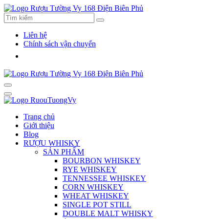
Liên hệ
Chính sách vận chuyển
Trang chủ
Giới thiệu
Blog
RƯỢU WHISKY
SẢN PHẨM
BOURBON WHISKEY
RYE WHISKEY
TENNESSEE WHISKEY
CORN WHISKEY
WHEAT WHISKEY
SINGLE POT STILL
DOUBLE MALT WHISKY