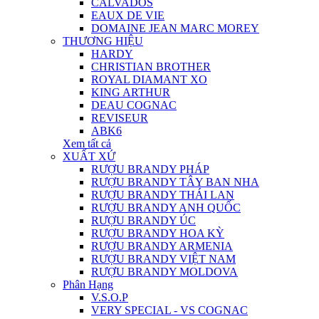
CALVADOS
EAUX DE VIE
DOMAINE JEAN MARC MOREY
THƯƠNG HIỆU
HARDY
CHRISTIAN BROTHER
ROYAL DIAMANT XO
KING ARTHUR
DEAU COGNAC
REVISEUR
ABK6
Xem tất cả
XUẤT XỨ
RƯỢU BRANDY PHÁP
RƯỢU BRANDY TÂY BAN NHA
RƯỢU BRANDY THÁI LAN
RƯỢU BRANDY ANH QUỐC
RƯỢU BRANDY ÚC
RƯỢU BRANDY HOA KỲ
RƯỢU BRANDY ARMENIA
RƯỢU BRANDY VIỆT NAM
RƯỢU BRANDY MOLDOVA
Phân Hạng
V.S.O.P
VERY SPECIAL - VS COGNAC