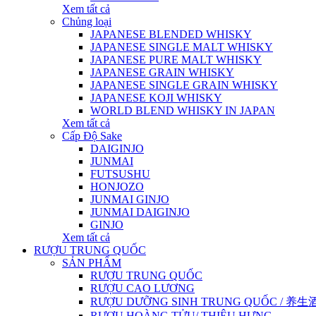
Xem tất cả
Chủng loại
JAPANESE BLENDED WHISKY
JAPANESE SINGLE MALT WHISKY
JAPANESE PURE MALT WHISKY
JAPANESE GRAIN WHISKY
JAPANESE SINGLE GRAIN WHISKY
JAPANESE KOJI WHISKY
WORLD BLEND WHISKY IN JAPAN
Xem tất cả
Cấp Độ Sake
DAIGINJO
JUNMAI
FUTSUSHU
HONJOZO
JUNMAI GINJO
JUNMAI DAIGINJO
GINJO
Xem tất cả
RƯỢU TRUNG QUỐC
SẢN PHẨM
RƯỢU TRUNG QUỐC
RƯỢU CAO LƯƠNG
RƯỢU DƯỠNG SINH TRUNG QUỐC / 养生酒 / 
RƯỢU HOÀNG TỬU/ THIỆU HƯNG