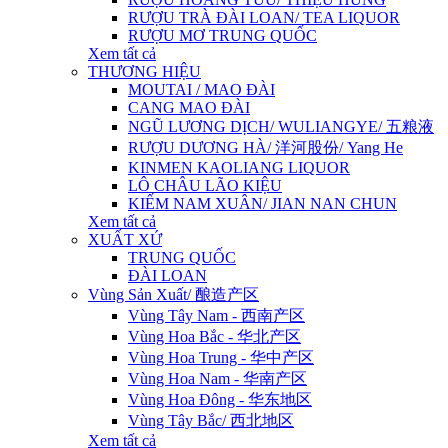
RƯỢU TRÀ ĐÀI LOAN/ TEA LIQUOR
RƯỢU MƠ TRUNG QUỐC
Xem tất cả
THƯƠNG HIỆU
MOUTAI / MAO ĐÀI
CANG MAO ĐÀI
NGŨ LƯƠNG DỊCH/ WULIANGYE/ 五粮液
RƯỢU DƯƠNG HÀ/ 洋河股份/ Yang He
KINMEN KAOLIANG LIQUOR
LÔ CHÂU LÃO KIỆU
KIẾM NAM XUÂN/ JIAN NAN CHUN
Xem tất cả
XUẤT XỨ
TRUNG QUỐC
ĐÀI LOAN
Vùng Sản Xuất/ 酿造产区
Vùng Tây Nam - 西南产区
Vùng Hoa Bắc - 华北产区
Vùng Hoa Trung - 华中产区
Vùng Hoa Nam - 华南产区
Vùng Hoa Đông - 华东地区
Vùng Tây Bắc/ 西北地区
Xem tất cả