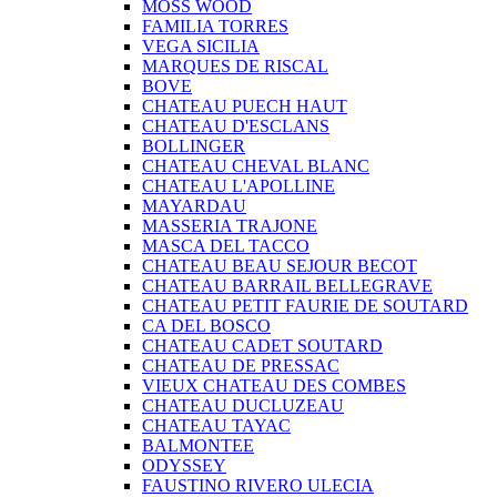
MOSS WOOD
FAMILIA TORRES
VEGA SICILIA
MARQUES DE RISCAL
BOVE
CHATEAU PUECH HAUT
CHATEAU D'ESCLANS
BOLLINGER
CHATEAU CHEVAL BLANC
CHATEAU L'APOLLINE
MAYARDAU
MASSERIA TRAJONE
MASCA DEL TACCO
CHATEAU BEAU SEJOUR BECOT
CHATEAU BARRAIL BELLEGRAVE
CHATEAU PETIT FAURIE DE SOUTARD
CA DEL BOSCO
CHATEAU CADET SOUTARD
CHATEAU DE PRESSAC
VIEUX CHATEAU DES COMBES
CHATEAU DUCLUZEAU
CHATEAU TAYAC
BALMONTEE
ODYSSEY
FAUSTINO RIVERO ULECIA