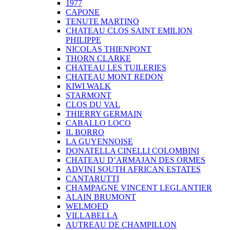
1977
CAPONE
TENUTE MARTINO
CHATEAU CLOS SAINT EMILION
PHILIPPE
NICOLAS THIENPONT
THORN CLARKE
CHATEAU LES TUILERIES
CHATEAU MONT REDON
KIWI WALK
STARMONT
CLOS DU VAL
THIERRY GERMAIN
CABALLO LOCO
IL BORRO
LA GUYENNOISE
DONATELLA CINELLI COLOMBINI
CHATEAU D’ARMAJAN DES ORMES
ADVINI SOUTH AFRICAN ESTATES
CANTARUTTI
CHAMPAGNE VINCENT LEGLANTIER
ALAIN BRUMONT
WELMOED
VILLABELLA
AUTREAU DE CHAMPILLON