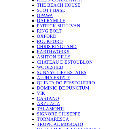
THE BEACH HOUSE
SCOTT BASE
OPAWA
DALRYMPLE
PATRICK SULLIVAN
RING BOLT
OXFORD
ROCKFORD
CHRIS RINGLAND
EARTHWORKS
ASHTON HILLS
CHATEAU D'ESTOUBLON
WOOLSHED
SUNNYCLIFF ESTATES
ALPHA ESTATE
QUINTA DO PESSEGUEIRO
DOMINIO DE PUNCTUM
VIK
CASTANO
ARZUAGA
TALAMONTI
SIGNORE GIUSEPPE
TORMARESCA
TROPICAL MOSCATO