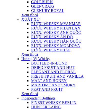
COLEBURN
GLENCRAIG
GLENURY ROYAL
Xem tất cả
XUẤT XỨ
RƯỢU WHISKY MYANMAR
RƯỢU WHISKY PHẦN LAN
RƯỢU WHISKY ANH QUỐC
RƯỢU WHISKY ẤN ĐỘ
RƯỢU WHISKY HÀN QUỐC
RƯỢU WHISKY MOLDOVA
RƯỢU WHISKY PHÁP
Xem tất cả
Hương Vị Whisky
BOTTLED-IN-BOND
DRIED FRUIT AND NUT
ELEGANT AND FLORAL
FRESH FRUIT AND VANILLA
MALT AND HONEY
MARITIME AND SMOKY
PEAT AND FRUIT
Xem tất cả
Independent Bottlings
FINEST WHISKY BERLIN
HUNTER LAING