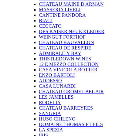
CHATEAU MAINE D ARMAN
MASSERIA LIVELI
CANTINE PANDORA
BIAGI
CECCATO
DES KAISER NEUE KLEIDER
WEINGUT FORTHOF
CHATEAU BAUVALLON
CHATEAU DE RESPIDE
ADMIRALITY BAY
THISTLEDOWN WINES
12 E MEZZO COLLECTION
CASA VINICOLA BOTTER
ENZO BARTOLI
ADDESSO
CASA LUNARDI
CHATEAU GROMEL BEL AIR
LES JAMELLES
RODELIA
CHATEAU BARREYRES
SANGRIA
HUSO CHILENO
DOMAINE THOMAS ET FILS
LA SPEZIA
IRIS