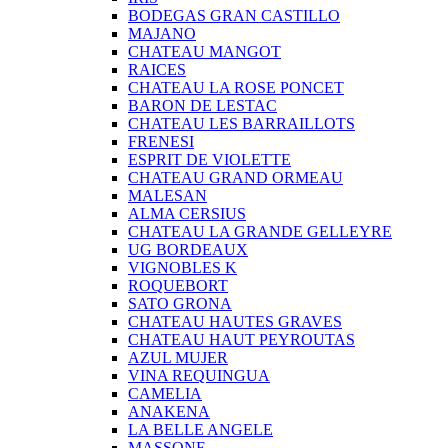
BODEGAS GRAN CASTILLO
MAJANO
CHATEAU MANGOT
RAICES
CHATEAU LA ROSE PONCET
BARON DE LESTAC
CHATEAU LES BARRAILLOTS
FRENESI
ESPRIT DE VIOLETTE
CHATEAU GRAND ORMEAU
MALESAN
ALMA CERSIUS
CHATEAU LA GRANDE GELLEYRE
UG BORDEAUX
VIGNOBLES K
ROQUEBORT
SATO GRONA
CHATEAU HAUTES GRAVES
CHATEAU HAUT PEYROUTAS
AZUL MUJER
VINA REQUINGUA
CAMELIA
ANAKENA
LA BELLE ANGELE
MASSONE