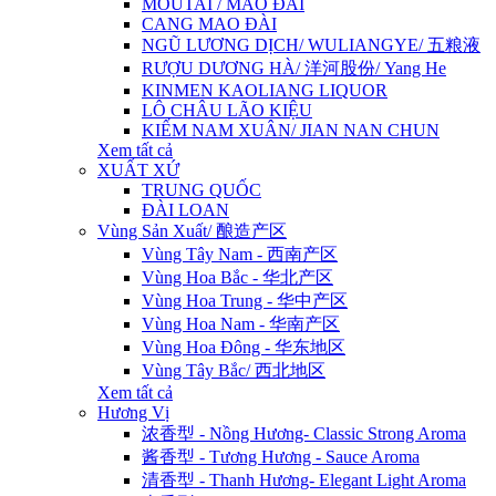
MOUTAI / MAO ĐÀI
CANG MAO ĐÀI
NGŨ LƯƠNG DỊCH/ WULIANGYE/ 五粮液
RƯỢU DƯƠNG HÀ/ 洋河股份/ Yang He
KINMEN KAOLIANG LIQUOR
LÔ CHÂU LÃO KIỆU
KIẾM NAM XUÂN/ JIAN NAN CHUN
Xem tất cả
XUẤT XỨ
TRUNG QUỐC
ĐÀI LOAN
Vùng Sản Xuất/ 酿造产区
Vùng Tây Nam - 西南产区
Vùng Hoa Bắc - 华北产区
Vùng Hoa Trung - 华中产区
Vùng Hoa Nam - 华南产区
Vùng Hoa Đông - 华东地区
Vùng Tây Bắc/ 西北地区
Xem tất cả
Hương Vị
浓香型 - Nồng Hương- Classic Strong Aroma
酱香型 - Tương Hương - Sauce Aroma
清香型 - Thanh Hương- Elegant Light Aroma