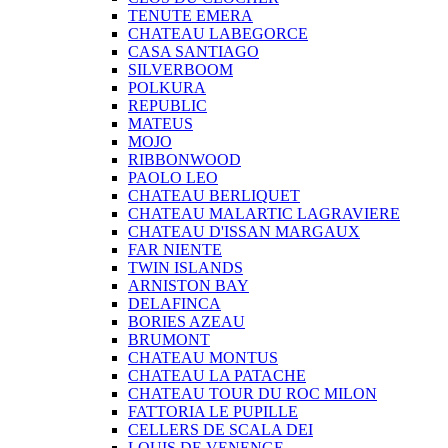
TENUTE EMERA
CHATEAU LABEGORCE
CASA SANTIAGO
SILVERBOOM
POLKURA
REPUBLIC
MATEUS
MOJO
RIBBONWOOD
PAOLO LEO
CHATEAU BERLIQUET
CHATEAU MALARTIC LAGRAVIERE
CHATEAU D'ISSAN MARGAUX
FAR NIENTE
TWIN ISLANDS
ARNISTON BAY
DELAFINCA
BORIES AZEAU
BRUMONT
CHATEAU MONTUS
CHATEAU LA PATACHE
CHATEAU TOUR DU ROC MILON
FATTORIA LE PUPILLE
CELLERS DE SCALA DEI
LOUIS DE VENENGE