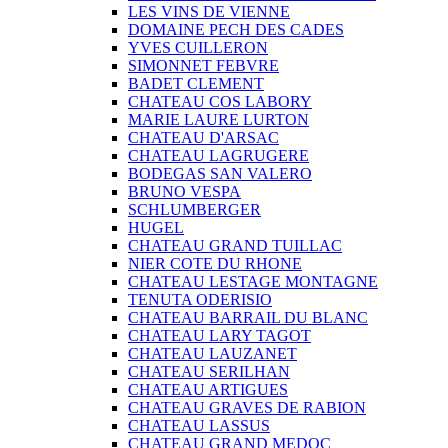
LES VINS DE VIENNE
DOMAINE PECH DES CADES
YVES CUILLERON
SIMONNET FEBVRE
BADET CLEMENT
CHATEAU COS LABORY
MARIE LAURE LURTON
CHATEAU D'ARSAC
CHATEAU LAGRUGERE
BODEGAS SAN VALERO
BRUNO VESPA
SCHLUMBERGER
HUGEL
CHATEAU GRAND TUILLAC
NIER COTE DU RHONE
CHATEAU LESTAGE MONTAGNE
TENUTA ODERISIO
CHATEAU BARRAIL DU BLANC
CHATEAU LARY TAGOT
CHATEAU LAUZANET
CHATEAU SERILHAN
CHATEAU ARTIGUES
CHATEAU GRAVES DE RABION
CHATEAU LASSUS
CHATEAU GRAND MEDOC