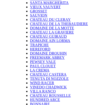
SANTA MARGHERITA
VIEUX VAUVERT
GROSSET
SAUVION
CHATEAU DU CLERAY
CHATEAU DE LA THEBAUDIERE
DOMAINE DE LA MOTTE
CHATEAU LA GRAVIERE
CHATEAU GUIRAUD
DOMAINE AIN LORMA
TRAPICHE
HEREFORD
DOMAINE DROUHIN
FREEMARK ABBEY
PEWSEY VALE
PAUL CLOUET
LA CREMA
CHATEAU CASTERA
TENUTA DI NOZZOLE
WIND RACER
VINEDO CHADWICK
VILLA RANCO
CHATEAU ROUSSELLE
HUNDRED ARCE
BONNAIRE