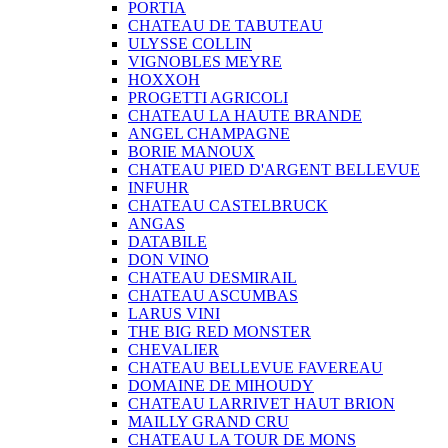
PORTIA
CHATEAU DE TABUTEAU
ULYSSE COLLIN
VIGNOBLES MEYRE
HOXXOH
PROGETTI AGRICOLI
CHATEAU LA HAUTE BRANDE
ANGEL CHAMPAGNE
BORIE MANOUX
CHATEAU PIED D'ARGENT BELLEVUE
INFUHR
CHATEAU CASTELBRUCK
ANGAS
DATABILE
DON VINO
CHATEAU DESMIRAIL
CHATEAU ASCUMBAS
LARUS VINI
THE BIG RED MONSTER
CHEVALIER
CHATEAU BELLEVUE FAVEREAU
DOMAINE DE MIHOUDY
CHATEAU LARRIVET HAUT BRION
MAILLY GRAND CRU
CHATEAU LA TOUR DE MONS