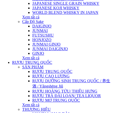
JAPANESE SINGLE GRAIN WHISKY
JAPANESE KOJI WHISKY
WORLD BLEND WHISKY IN JAPAN
Xem tất cả
Cấp Độ Sake
DAIGINJO
JUNMAI
FUTSUSHU
HONJOZO
JUNMAI GINJO
JUNMAI DAIGINJO
GINJO
Xem tất cả
RƯỢU TRUNG QUỐC
SẢN PHẨM
RƯỢU TRUNG QUỐC
RƯỢU CAO LƯƠNG
RƯỢU DƯỠNG SINH TRUNG QUỐC / 养生
酒 / Yǎngshēng Jiǔ
RƯỢU HOÀNG TỬU/ THIỆU HƯNG
RƯỢU TRÀ ĐÀI LOAN/ TEA LIQUOR
RƯỢU MƠ TRUNG QUỐC
Xem tất cả
THƯƠNG HIỆU