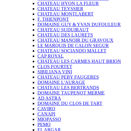
CHATEAU HYON LA FLEUR
CHATEAU TEYSSIER
CHATEAU MONTLABERT
F. THIENPONT
DOMAINE GUY & YVAN DUFOULEUR
CHATEAU SUDUIRAUT
CHATEAU DES LAURETS
CHATEAU MANOIR DU GRAVOUX
LE MARQUIS DE CALON SEGUR
CHATEAU SOCIANDO MALLET
CAP ROYAL
CHATEAU LES CARMES HAUT BRION
CLOS FOURTET
SIBILIANA VINI
CHATEAU PEBY FAUGERES
DOMAINE L'AURAGE
CHATEAU LES BERTRANDS
DOMAINE TAUPENOT MERME
AD ASTRA
DOMAINE DU CLOS DE TART
CAVIRO
CANAPI
MIOPASSO
PEMO
EL ARGAR