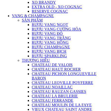
XO BRANDY
EXTRA OLD - XO COGNAC
RESERVE COGNAC
VANG & CHAMPAGNE
SẢN PHẨM
RƯỢU VANG NGỌT
RƯỢU VANG CƯỜNG HÓA
RƯỢU VANG ĐỎ
RƯỢU VANG TRẮNG
RƯỢU VANG HỒNG
RƯỢU CHAMPAGNE
RƯỢU VANG BỊCH
RƯỢU SPARKLING
THƯƠNG HIỆU
CHATEAU DE VALOIS
CHATEAU HAUT ROCHER
CHATEAU PICHON LONGUEVILLE
BARON
CHATEAU LEOVILLE POYFERRE
CHATEAU NOAILLAC
CHATEAU RAUZAN GASSIES
CHATEAU LA BRULERIE
CHATEAU FERRANDE
CHATEAU MOULIN DE LA FAYE
VIEUX CHATEAU SAINT ANDRE