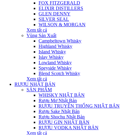
FOX FITZGERALD
ELIXIR DISTILLERS
GLEN DENNY
SILVER SEAL
WILSON & MORGAN
Xem tất cả
Vùng Sản Xuất
Campbeltown Whisky
Highland Whisky
Island Whisky
Islay Whisky
Lowland Whisky
Speyside Whisky
Blend Scotch Whisky
Xem tất cả
RƯỢU NHẬT BẢN
SẢN PHẨM
WHISKY NHẬT BẢN
Rượu Mơ Nhật Bản
RƯỢU TRUYỀN THỐNG NHẬT BẢN
Rượu Sake Nhật Bản
Rượu Shochu Nhật Bản
RƯỢU GIN NHẬT BẢN
RƯỢU VODKA NHẬT BẢN
Xem tất cả