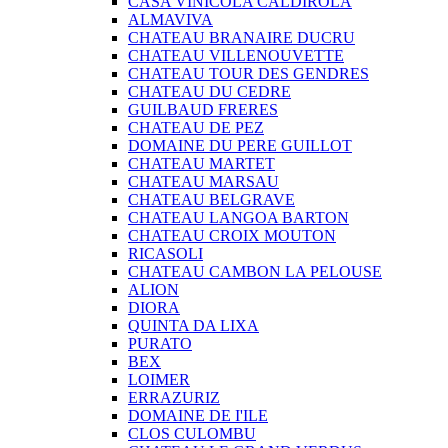
CASA VINICOLA CALDIROLA
ALMAVIVA
CHATEAU BRANAIRE DUCRU
CHATEAU VILLENOUVETTE
CHATEAU TOUR DES GENDRES
CHATEAU DU CEDRE
GUILBAUD FRERES
CHATEAU DE PEZ
DOMAINE DU PERE GUILLOT
CHATEAU MARTET
CHATEAU MARSAU
CHATEAU BELGRAVE
CHATEAU LANGOA BARTON
CHATEAU CROIX MOUTON
RICASOLI
CHATEAU CAMBON LA PELOUSE
ALION
DIORA
QUINTA DA LIXA
PURATO
BEX
LOIMER
ERRAZURIZ
DOMAINE DE I'ILE
CLOS CULOMBU