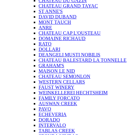
CHATEAU DU GAZIN
CHATEAU GRAND TAYAC
ST ANNE'S
DAVID DUBAND
MONT TAUCH
ANRE
CHATEAU CAP L'OUSTEAU
DOMAINE RICHAUD
RATO
DOLLARI
DEANGELI MUSTI NOBILIS
CHATEAU BALESTARD LA TONNELLE
GRAHAM'S
MAISON LE NID
CHATEAU SEMONLON
WESTERN CELLARS
FAUST WINERY
WEINKELLEREI HECHTSHEIM
FAMILY FORCATO
AUSWAN CREEK
PAVO
ECHEVERIA
DORADO
INTERVALO
TABLAS CREEK