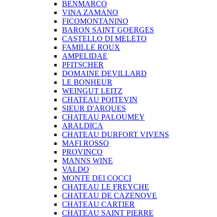
BENMARCO
VINA ZAMANO
FICOMONTANINO
BARON SAINT GOERGES
CASTELLO DI MELETO
FAMILLE ROUX
AMPELIDAE
PFITSCHER
DOMAINE DEVILLARD
LE BONHEUR
WEINGUT LEITZ
CHATEAU POITEVIN
SIEUR D'ARQUES
CHATEAU PALOUMEY
ARALDICA
CHATEAU DURFORT VIVENS
MAFI ROSSO
PROVINCO
MANNS WINE
VALDO
MONTE DEI COCCI
CHATEAU LE FREYCHE
CHATEAU DE CAZENOVE
CHATEAU CARTIER
CHATEAU SAINT PIERRE