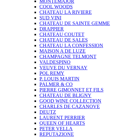
MONTEMAJOR
COOL WOODS
CHATEAU LA RIVIERE
SUD VINI
CHATEAU DE SAINTE GEMME
DRAPPIER
CHATEAU COUTET
CHATEAU DE SALES
CHATEAU LA CONFESSION
MAISON A DE LUZE
CHAMPAGNE TELMONT
VALDESPINO
VEUVE DU VERNAY
POL REMY
P. LOUIS MARTIN
PALMER & CO
PIERRE GIMONNET ET FILS
CHATEAU DE BLIGNY
GOOD WINE COLLECTION
CHARLES DE CAZANOVE
DEUTZ
LAURENT PERRIER
QUEEN OF HEARTS
PETER VELLA
REPUTAZIONE