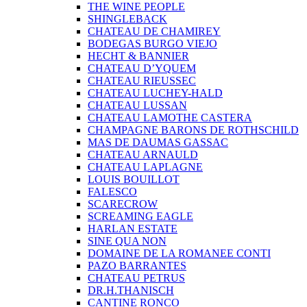
THE WINE PEOPLE
SHINGLEBACK
CHATEAU DE CHAMIREY
BODEGAS BURGO VIEJO
HECHT & BANNIER
CHATEAU D’YQUEM
CHATEAU RIEUSSEC
CHATEAU LUCHEY-HALD
CHATEAU LUSSAN
CHATEAU LAMOTHE CASTERA
CHAMPAGNE BARONS DE ROTHSCHILD
MAS DE DAUMAS GASSAC
CHATEAU ARNAULD
CHATEAU LAPLAGNE
LOUIS BOUILLOT
FALESCO
SCARECROW
SCREAMING EAGLE
HARLAN ESTATE
SINE QUA NON
DOMAINE DE LA ROMANEE CONTI
PAZO BARRANTES
CHATEAU PETRUS
DR.H.THANISCH
CANTINE RONCO