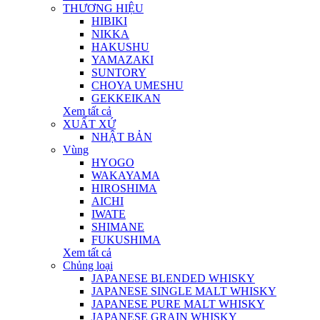
THƯƠNG HIỆU
HIBIKI
NIKKA
HAKUSHU
YAMAZAKI
SUNTORY
CHOYA UMESHU
GEKKEIKAN
Xem tất cả
XUẤT XỨ
NHẬT BẢN
Vùng
HYOGO
WAKAYAMA
HIROSHIMA
AICHI
IWATE
SHIMANE
FUKUSHIMA
Xem tất cả
Chủng loại
JAPANESE BLENDED WHISKY
JAPANESE SINGLE MALT WHISKY
JAPANESE PURE MALT WHISKY
JAPANESE GRAIN WHISKY