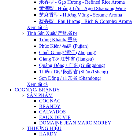
米香型 - Gạo Hương - Refined Rice Aroma
黄酒型 - Hoàng Tửu - Aged Shaoxing Wine
芝麻香型 - Hương Vừng - Sesame Aroma
馥香型 - Phụ Hương - Rich & Complex Aroma
Xem tất cả
Tỉnh Sản Xuất/ 产地省份
Trùng Khánh/ 重庆
Phúc Kiến/ 福建 (Fujian)
Chiết Giang/ 浙江 (Zhejiang)
Giang Tô/ 江苏省 (Jiangsu)
Quảng Đông / 广东 (Guǎngdōng)
Thiểm Tây/ 陝西省 (Shǎnxī sheng)
Sơn Đông / 山东省 (Shāndōng)
Xem tất cả
COGNAC/ BRANDY
SẢN PHẨM
COGNAC
BRANDY
CALVADOS
EAUX DE VIE
DOMAINE JEAN MARC MOREY
THƯƠNG HIỆU
HARDY