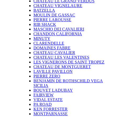
CHATEAU LE GRAND VERDUS
CHATEAU VIGNELAURE
BATZELLA
MOULIN DE GASSAC
PIERRE LAROUSSE
RIB SHACK
MASCHIO DEI CAVALIERI
CHANDON CALIFORNIA
MINUTY
CLARENDELLE
DOMAINES FABRE
CHATEAU CAVALIER
CHATEAU LES VALENTINES
LES VIGNERONS DE SAINT TROPEZ
CHATEAU DE MONTGUERET
LAVILLE PAVILLON
PIERRE ZERO
BENJAMIN DE ROTHSCHILD VEGA
SICILIA
BOUVET LADUBAY
FAIRVIEW
VIDAL ESTATE
PA ROAD
KEN FORRESTER
MONTPARNASSE