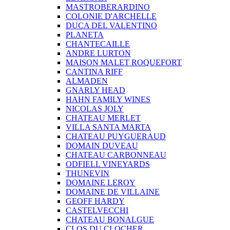
MASTROBERARDINO
COLONIE D'ARCHELLE
DUCA DEL VALENTINO
PLANETA
CHANTECAILLE
ANDRE LURTON
MAISON MALET ROQUEFORT
CANTINA RIFF
ALMADEN
GNARLY HEAD
HAHN FAMILY WINES
NICOLAS JOLY
CHATEAU MERLET
VILLA SANTA MARTA
CHATEAU PUYGUERAUD
DOMAIN DUVEAU
CHATEAU CARBONNEAU
ODFIELL VINEYARDS
THUNEVIN
DOMAINE LEROY
DOMAINE DE VILLAINE
GEOFF HARDY
CASTELVECCHI
CHATEAU BONALGUE
CLOS DU CLOCHER