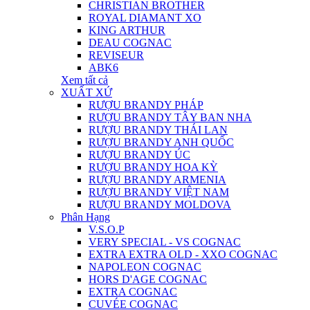
CHRISTIAN BROTHER
ROYAL DIAMANT XO
KING ARTHUR
DEAU COGNAC
REVISEUR
ABK6
Xem tất cả
XUẤT XỨ
RƯỢU BRANDY PHÁP
RƯỢU BRANDY TÂY BAN NHA
RƯỢU BRANDY THÁI LAN
RƯỢU BRANDY ANH QUỐC
RƯỢU BRANDY ÚC
RƯỢU BRANDY HOA KỲ
RƯỢU BRANDY ARMENIA
RƯỢU BRANDY VIỆT NAM
RƯỢU BRANDY MOLDOVA
Phân Hạng
V.S.O.P
VERY SPECIAL - VS COGNAC
EXTRA EXTRA OLD - XXO COGNAC
NAPOLEON COGNAC
HORS D'AGE COGNAC
EXTRA COGNAC
CUVÉE COGNAC