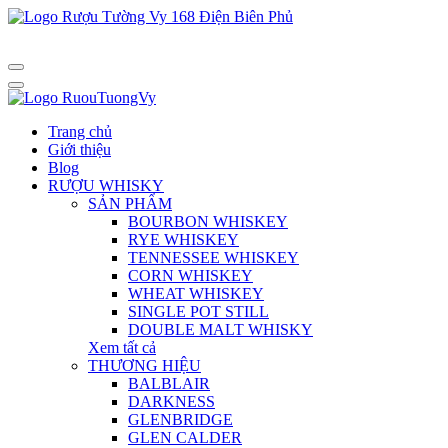
Trang chủ
Giới thiệu
Blog
RƯỢU WHISKY
SẢN PHẨM
BOURBON WHISKEY
RYE WHISKEY
TENNESSEE WHISKEY
CORN WHISKEY
WHEAT WHISKEY
SINGLE POT STILL
DOUBLE MALT WHISKY
Xem tất cả
THƯƠNG HIỆU
BALBLAIR
DARKNESS
GLENBRIDGE
GLEN CALDER