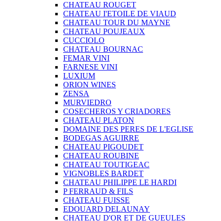
CHATEAU ROUGET
CHATEAU I'ETOILE DE VIAUD
CHATEAU TOUR DU MAYNE
CHATEAU POUJEAUX
CUCCIOLO
CHATEAU BOURNAC
FEMAR VINI
FARNESE VINI
LUXIUM
ORION WINES
ZENSA
MURVIEDRO
COSECHEROS Y CRIADORES
CHATEAU PLATON
DOMAINE DES PERES DE L'EGLISE
BODEGAS AGUIRRE
CHATEAU PIGOUDET
CHATEAU ROUBINE
CHATEAU TOUTIGEAC
VIGNOBLES BARDET
CHATEAU PHILIPPE LE HARDI
P FERRAUD & FILS
CHATEAU FUISSE
EDOUARD DELAUNAY
CHATEAU D'OR ET DE GUEULES