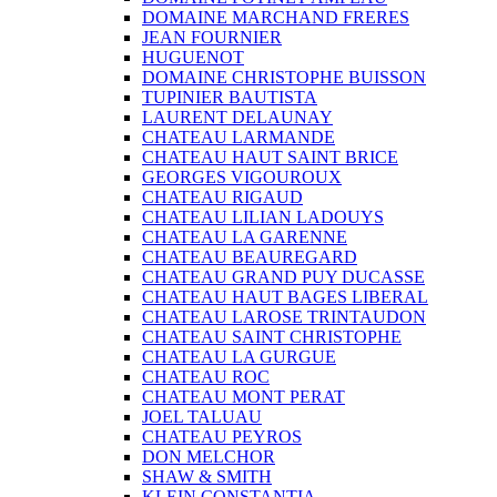
DOMAINE MARCHAND FRERES
JEAN FOURNIER
HUGUENOT
DOMAINE CHRISTOPHE BUISSON
TUPINIER BAUTISTA
LAURENT DELAUNAY
CHATEAU LARMANDE
CHATEAU HAUT SAINT BRICE
GEORGES VIGOUROUX
CHATEAU RIGAUD
CHATEAU LILIAN LADOUYS
CHATEAU LA GARENNE
CHATEAU BEAUREGARD
CHATEAU GRAND PUY DUCASSE
CHATEAU HAUT BAGES LIBERAL
CHATEAU LAROSE TRINTAUDON
CHATEAU SAINT CHRISTOPHE
CHATEAU LA GURGUE
CHATEAU ROC
CHATEAU MONT PERAT
JOEL TALUAU
CHATEAU PEYROS
DON MELCHOR
SHAW & SMITH
KLEIN CONSTANTIA