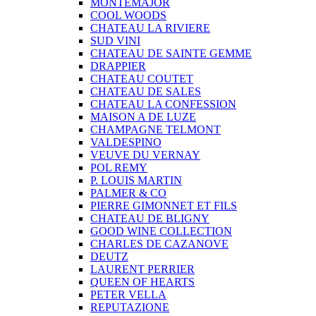
MONTEMAJOR
COOL WOODS
CHATEAU LA RIVIERE
SUD VINI
CHATEAU DE SAINTE GEMME
DRAPPIER
CHATEAU COUTET
CHATEAU DE SALES
CHATEAU LA CONFESSION
MAISON A DE LUZE
CHAMPAGNE TELMONT
VALDESPINO
VEUVE DU VERNAY
POL REMY
P. LOUIS MARTIN
PALMER & CO
PIERRE GIMONNET ET FILS
CHATEAU DE BLIGNY
GOOD WINE COLLECTION
CHARLES DE CAZANOVE
DEUTZ
LAURENT PERRIER
QUEEN OF HEARTS
PETER VELLA
REPUTAZIONE