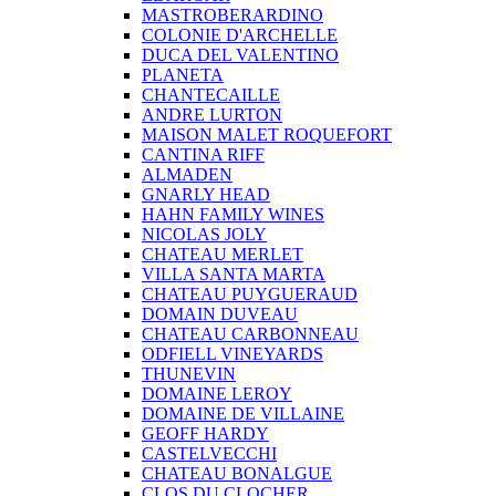
MASTROBERARDINO
COLONIE D'ARCHELLE
DUCA DEL VALENTINO
PLANETA
CHANTECAILLE
ANDRE LURTON
MAISON MALET ROQUEFORT
CANTINA RIFF
ALMADEN
GNARLY HEAD
HAHN FAMILY WINES
NICOLAS JOLY
CHATEAU MERLET
VILLA SANTA MARTA
CHATEAU PUYGUERAUD
DOMAIN DUVEAU
CHATEAU CARBONNEAU
ODFIELL VINEYARDS
THUNEVIN
DOMAINE LEROY
DOMAINE DE VILLAINE
GEOFF HARDY
CASTELVECCHI
CHATEAU BONALGUE
CLOS DU CLOCHER