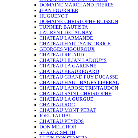
DOMAINE MARCHAND FRERES
JEAN FOURNIER
HUGUENOT
DOMAINE CHRISTOPHE BUISSON
TUPINIER BAUTISTA
LAURENT DELAUNAY
CHATEAU LARMANDE
CHATEAU HAUT SAINT BRICE
GEORGES VIGOUROUX
CHATEAU RIGAUD
CHATEAU LILIAN LADOUYS
CHATEAU LA GARENNE
CHATEAU BEAUREGARD
CHATEAU GRAND PUY DUCASSE
CHATEAU HAUT BAGES LIBERAL
CHATEAU LAROSE TRINTAUDON
CHATEAU SAINT CHRISTOPHE
CHATEAU LA GURGUE
CHATEAU ROC
CHATEAU MONT PERAT
JOEL TALUAU
CHATEAU PEYROS
DON MELCHOR
SHAW & SMITH
KLEIN CONSTANTIA