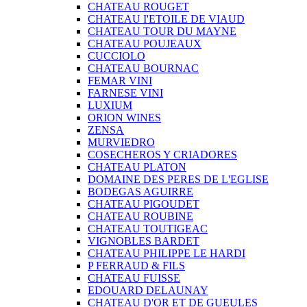
CHATEAU ROUGET
CHATEAU I'ETOILE DE VIAUD
CHATEAU TOUR DU MAYNE
CHATEAU POUJEAUX
CUCCIOLO
CHATEAU BOURNAC
FEMAR VINI
FARNESE VINI
LUXIUM
ORION WINES
ZENSA
MURVIEDRO
COSECHEROS Y CRIADORES
CHATEAU PLATON
DOMAINE DES PERES DE L'EGLISE
BODEGAS AGUIRRE
CHATEAU PIGOUDET
CHATEAU ROUBINE
CHATEAU TOUTIGEAC
VIGNOBLES BARDET
CHATEAU PHILIPPE LE HARDI
P FERRAUD & FILS
CHATEAU FUISSE
EDOUARD DELAUNAY
CHATEAU D'OR ET DE GUEULES