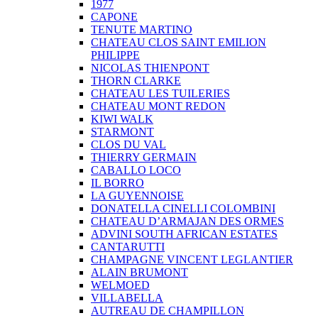
1977
CAPONE
TENUTE MARTINO
CHATEAU CLOS SAINT EMILION
PHILIPPE
NICOLAS THIENPONT
THORN CLARKE
CHATEAU LES TUILERIES
CHATEAU MONT REDON
KIWI WALK
STARMONT
CLOS DU VAL
THIERRY GERMAIN
CABALLO LOCO
IL BORRO
LA GUYENNOISE
DONATELLA CINELLI COLOMBINI
CHATEAU D’ARMAJAN DES ORMES
ADVINI SOUTH AFRICAN ESTATES
CANTARUTTI
CHAMPAGNE VINCENT LEGLANTIER
ALAIN BRUMONT
WELMOED
VILLABELLA
AUTREAU DE CHAMPILLON