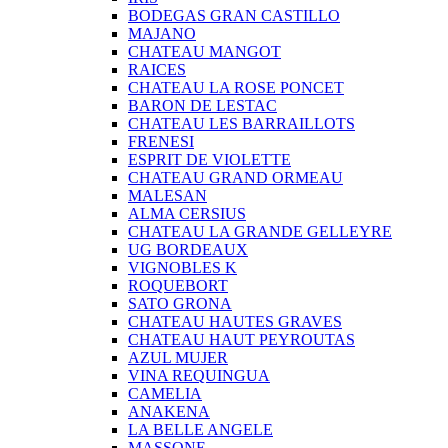
BODEGAS GRAN CASTILLO
MAJANO
CHATEAU MANGOT
RAICES
CHATEAU LA ROSE PONCET
BARON DE LESTAC
CHATEAU LES BARRAILLOTS
FRENESI
ESPRIT DE VIOLETTE
CHATEAU GRAND ORMEAU
MALESAN
ALMA CERSIUS
CHATEAU LA GRANDE GELLEYRE
UG BORDEAUX
VIGNOBLES K
ROQUEBORT
SATO GRONA
CHATEAU HAUTES GRAVES
CHATEAU HAUT PEYROUTAS
AZUL MUJER
VINA REQUINGUA
CAMELIA
ANAKENA
LA BELLE ANGELE
MASSONE