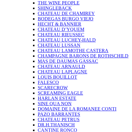
THE WINE PEOPLE
SHINGLEBACK
CHATEAU DE CHAMIREY
BODEGAS BURGO VIEJO
HECHT & BANNIER
CHATEAU D’YQUEM
CHATEAU RIEUSSEC
CHATEAU LUCHEY-HALD
CHATEAU LUSSAN
CHATEAU LAMOTHE CASTERA
CHAMPAGNE BARONS DE ROTHSCHILD
MAS DE DAUMAS GASSAC
CHATEAU ARNAULD
CHATEAU LAPLAGNE
LOUIS BOUILLOT
FALESCO
SCARECROW
SCREAMING EAGLE
HARLAN ESTATE
SINE QUA NON
DOMAINE DE LA ROMANEE CONTI
PAZO BARRANTES
CHATEAU PETRUS
DR.H.THANISCH
CANTINE RONCO