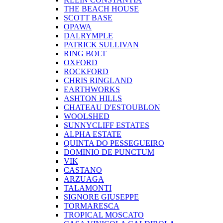
THE BEACH HOUSE
SCOTT BASE
OPAWA
DALRYMPLE
PATRICK SULLIVAN
RING BOLT
OXFORD
ROCKFORD
CHRIS RINGLAND
EARTHWORKS
ASHTON HILLS
CHATEAU D'ESTOUBLON
WOOLSHED
SUNNYCLIFF ESTATES
ALPHA ESTATE
QUINTA DO PESSEGUEIRO
DOMINIO DE PUNCTUM
VIK
CASTANO
ARZUAGA
TALAMONTI
SIGNORE GIUSEPPE
TORMARESCA
TROPICAL MOSCATO