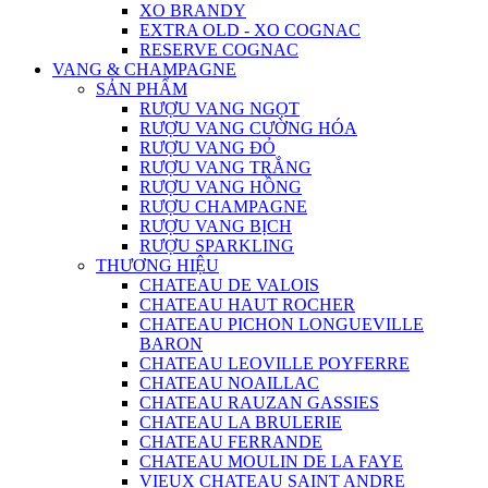
XO BRANDY
EXTRA OLD - XO COGNAC
RESERVE COGNAC
VANG & CHAMPAGNE
SẢN PHẨM
RƯỢU VANG NGỌT
RƯỢU VANG CƯỜNG HÓA
RƯỢU VANG ĐỎ
RƯỢU VANG TRẮNG
RƯỢU VANG HỒNG
RƯỢU CHAMPAGNE
RƯỢU VANG BỊCH
RƯỢU SPARKLING
THƯƠNG HIỆU
CHATEAU DE VALOIS
CHATEAU HAUT ROCHER
CHATEAU PICHON LONGUEVILLE
BARON
CHATEAU LEOVILLE POYFERRE
CHATEAU NOAILLAC
CHATEAU RAUZAN GASSIES
CHATEAU LA BRULERIE
CHATEAU FERRANDE
CHATEAU MOULIN DE LA FAYE
VIEUX CHATEAU SAINT ANDRE