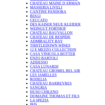
CHATEAU MAINE D ARMAN
MASSERIA LIVELI
CANTINE PANDORA
BIAGI
CECCATO
DES KAISER NEUE KLEIDER
WEINGUT FORTHOF
CHATEAU BAUVALLON
CHATEAU DE RESPIDE
ADMIRALITY BAY
THISTLEDOWN WINES
12 E MEZZO COLLECTION
CASA VINICOLA BOTTER
ENZO BARTOLI
ADDESSO
CASA LUNARDI
CHATEAU GROMEL BEL AIR
LES JAMELLES
RODELIA
CHATEAU BARREYRES
SANGRIA
HUSO CHILENO
DOMAINE THOMAS ET FILS
LA SPEZIA
IRIS