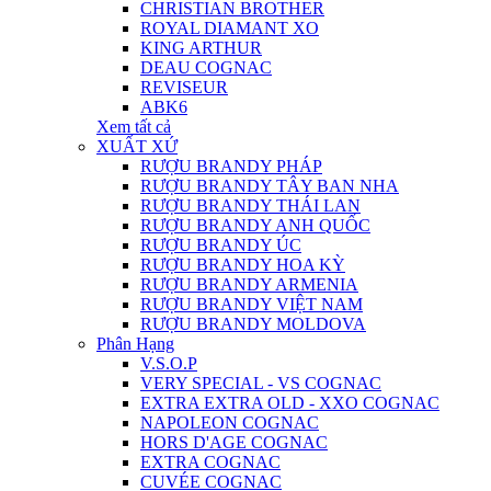
CHRISTIAN BROTHER
ROYAL DIAMANT XO
KING ARTHUR
DEAU COGNAC
REVISEUR
ABK6
Xem tất cả
XUẤT XỨ
RƯỢU BRANDY PHÁP
RƯỢU BRANDY TÂY BAN NHA
RƯỢU BRANDY THÁI LAN
RƯỢU BRANDY ANH QUỐC
RƯỢU BRANDY ÚC
RƯỢU BRANDY HOA KỲ
RƯỢU BRANDY ARMENIA
RƯỢU BRANDY VIỆT NAM
RƯỢU BRANDY MOLDOVA
Phân Hạng
V.S.O.P
VERY SPECIAL - VS COGNAC
EXTRA EXTRA OLD - XXO COGNAC
NAPOLEON COGNAC
HORS D'AGE COGNAC
EXTRA COGNAC
CUVÉE COGNAC