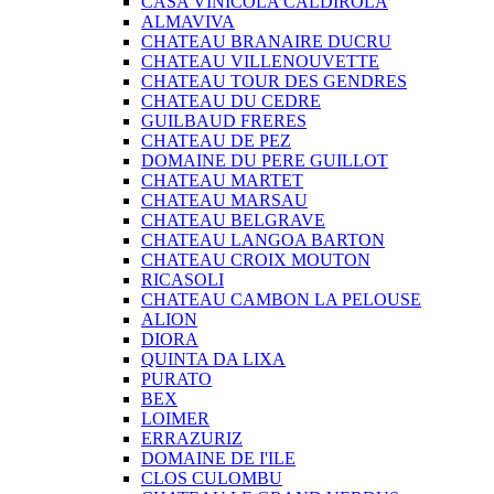
CASA VINICOLA CALDIROLA
ALMAVIVA
CHATEAU BRANAIRE DUCRU
CHATEAU VILLENOUVETTE
CHATEAU TOUR DES GENDRES
CHATEAU DU CEDRE
GUILBAUD FRERES
CHATEAU DE PEZ
DOMAINE DU PERE GUILLOT
CHATEAU MARTET
CHATEAU MARSAU
CHATEAU BELGRAVE
CHATEAU LANGOA BARTON
CHATEAU CROIX MOUTON
RICASOLI
CHATEAU CAMBON LA PELOUSE
ALION
DIORA
QUINTA DA LIXA
PURATO
BEX
LOIMER
ERRAZURIZ
DOMAINE DE I'ILE
CLOS CULOMBU