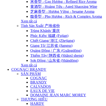
米香型 - Gạo Hương - Refined Rice Aroma
黄酒型 - Hoàng Tửu - Aged Shaoxing Wine
芝麻香型 - Hương Vừng - Sesame Aroma
馥香型 - Phụ Hương - Rich & Complex Aroma
Xem tất cả
Tỉnh Sản Xuất/ 产地省份
Trùng Khánh/ 重庆
Phúc Kiến/ 福建 (Fujian)
Chiết Giang/ 浙江 (Zhejiang)
Giang Tô/ 江苏省 (Jiangsu)
Quảng Đông / 广东 (Guǎngdōng)
Thiểm Tây/ 陝西省 (Shǎnxī sheng)
Sơn Đông / 山东省 (Shāndōng)
Xem tất cả
COGNAC/ BRANDY
SẢN PHẨM
COGNAC
BRANDY
CALVADOS
EAUX DE VIE
DOMAINE JEAN MARC MOREY
THƯƠNG HIỆU
HARDY