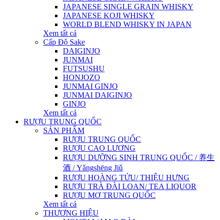
JAPANESE SINGLE GRAIN WHISKY
JAPANESE KOJI WHISKY
WORLD BLEND WHISKY IN JAPAN
Xem tất cả
Cấp Độ Sake
DAIGINJO
JUNMAI
FUTSUSHU
HONJOZO
JUNMAI GINJO
JUNMAI DAIGINJO
GINJO
Xem tất cả
RƯỢU TRUNG QUỐC
SẢN PHẨM
RƯỢU TRUNG QUỐC
RƯỢU CAO LƯƠNG
RƯỢU DƯỠNG SINH TRUNG QUỐC / 养生
酒 / Yǎngshēng Jiǔ
RƯỢU HOÀNG TỬU/ THIỆU HƯNG
RƯỢU TRÀ ĐÀI LOAN/ TEA LIQUOR
RƯỢU MƠ TRUNG QUỐC
Xem tất cả
THƯƠNG HIỆU