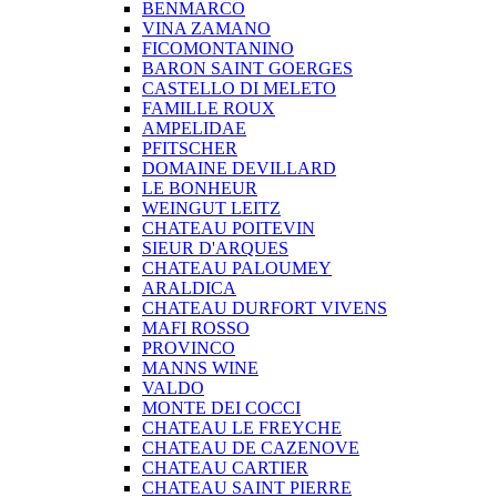
BENMARCO
VINA ZAMANO
FICOMONTANINO
BARON SAINT GOERGES
CASTELLO DI MELETO
FAMILLE ROUX
AMPELIDAE
PFITSCHER
DOMAINE DEVILLARD
LE BONHEUR
WEINGUT LEITZ
CHATEAU POITEVIN
SIEUR D'ARQUES
CHATEAU PALOUMEY
ARALDICA
CHATEAU DURFORT VIVENS
MAFI ROSSO
PROVINCO
MANNS WINE
VALDO
MONTE DEI COCCI
CHATEAU LE FREYCHE
CHATEAU DE CAZENOVE
CHATEAU CARTIER
CHATEAU SAINT PIERRE