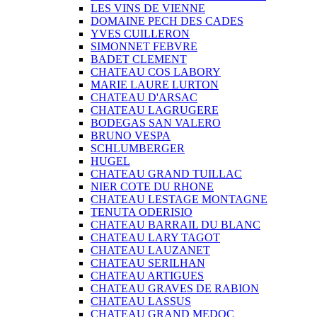
LES VINS DE VIENNE
DOMAINE PECH DES CADES
YVES CUILLERON
SIMONNET FEBVRE
BADET CLEMENT
CHATEAU COS LABORY
MARIE LAURE LURTON
CHATEAU D'ARSAC
CHATEAU LAGRUGERE
BODEGAS SAN VALERO
BRUNO VESPA
SCHLUMBERGER
HUGEL
CHATEAU GRAND TUILLAC
NIER COTE DU RHONE
CHATEAU LESTAGE MONTAGNE
TENUTA ODERISIO
CHATEAU BARRAIL DU BLANC
CHATEAU LARY TAGOT
CHATEAU LAUZANET
CHATEAU SERILHAN
CHATEAU ARTIGUES
CHATEAU GRAVES DE RABION
CHATEAU LASSUS
CHATEAU GRAND MEDOC