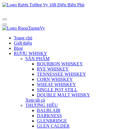
Trang chủ
Giới thiệu
Blog
RƯỢU WHISKY
SẢN PHẨM
BOURBON WHISKEY
RYE WHISKEY
TENNESSEE WHISKEY
CORN WHISKEY
WHEAT WHISKEY
SINGLE POT STILL
DOUBLE MALT WHISKY
Xem tất cả
THƯƠNG HIỆU
BALBLAIR
DARKNESS
GLENBRIDGE
GLEN CALDER