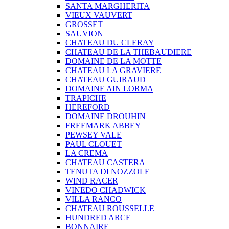
SANTA MARGHERITA
VIEUX VAUVERT
GROSSET
SAUVION
CHATEAU DU CLERAY
CHATEAU DE LA THEBAUDIERE
DOMAINE DE LA MOTTE
CHATEAU LA GRAVIERE
CHATEAU GUIRAUD
DOMAINE AIN LORMA
TRAPICHE
HEREFORD
DOMAINE DROUHIN
FREEMARK ABBEY
PEWSEY VALE
PAUL CLOUET
LA CREMA
CHATEAU CASTERA
TENUTA DI NOZZOLE
WIND RACER
VINEDO CHADWICK
VILLA RANCO
CHATEAU ROUSSELLE
HUNDRED ARCE
BONNAIRE