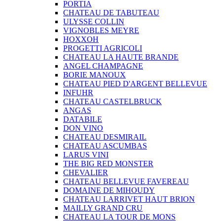
PORTIA
CHATEAU DE TABUTEAU
ULYSSE COLLIN
VIGNOBLES MEYRE
HOXXOH
PROGETTI AGRICOLI
CHATEAU LA HAUTE BRANDE
ANGEL CHAMPAGNE
BORIE MANOUX
CHATEAU PIED D'ARGENT BELLEVUE
INFUHR
CHATEAU CASTELBRUCK
ANGAS
DATABILE
DON VINO
CHATEAU DESMIRAIL
CHATEAU ASCUMBAS
LARUS VINI
THE BIG RED MONSTER
CHEVALIER
CHATEAU BELLEVUE FAVEREAU
DOMAINE DE MIHOUDY
CHATEAU LARRIVET HAUT BRION
MAILLY GRAND CRU
CHATEAU LA TOUR DE MONS