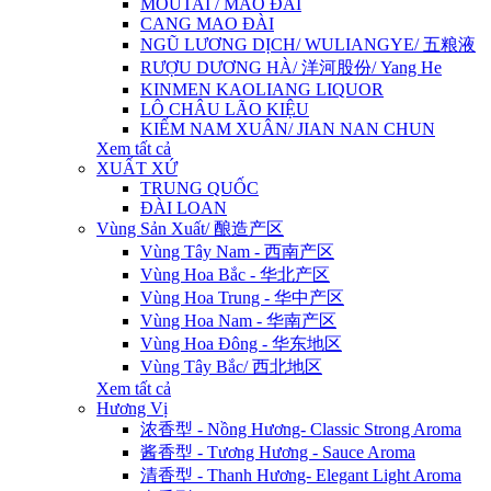
MOUTAI / MAO ĐÀI
CANG MAO ĐÀI
NGŨ LƯƠNG DỊCH/ WULIANGYE/ 五粮液
RƯỢU DƯƠNG HÀ/ 洋河股份/ Yang He
KINMEN KAOLIANG LIQUOR
LÔ CHÂU LÃO KIỆU
KIẾM NAM XUÂN/ JIAN NAN CHUN
Xem tất cả
XUẤT XỨ
TRUNG QUỐC
ĐÀI LOAN
Vùng Sản Xuất/ 酿造产区
Vùng Tây Nam - 西南产区
Vùng Hoa Bắc - 华北产区
Vùng Hoa Trung - 华中产区
Vùng Hoa Nam - 华南产区
Vùng Hoa Đông - 华东地区
Vùng Tây Bắc/ 西北地区
Xem tất cả
Hương Vị
浓香型 - Nồng Hương- Classic Strong Aroma
酱香型 - Tương Hương - Sauce Aroma
清香型 - Thanh Hương- Elegant Light Aroma