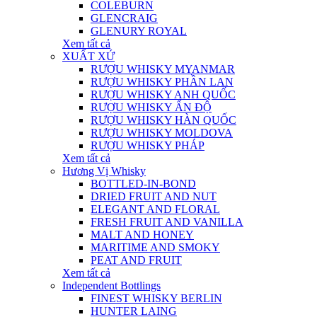
COLEBURN
GLENCRAIG
GLENURY ROYAL
Xem tất cả
XUẤT XỨ
RƯỢU WHISKY MYANMAR
RƯỢU WHISKY PHẦN LAN
RƯỢU WHISKY ANH QUỐC
RƯỢU WHISKY ẤN ĐỘ
RƯỢU WHISKY HÀN QUỐC
RƯỢU WHISKY MOLDOVA
RƯỢU WHISKY PHÁP
Xem tất cả
Hương Vị Whisky
BOTTLED-IN-BOND
DRIED FRUIT AND NUT
ELEGANT AND FLORAL
FRESH FRUIT AND VANILLA
MALT AND HONEY
MARITIME AND SMOKY
PEAT AND FRUIT
Xem tất cả
Independent Bottlings
FINEST WHISKY BERLIN
HUNTER LAING