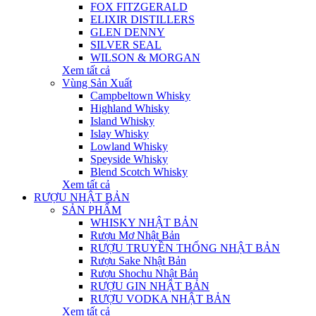
FOX FITZGERALD
ELIXIR DISTILLERS
GLEN DENNY
SILVER SEAL
WILSON & MORGAN
Xem tất cả
Vùng Sản Xuất
Campbeltown Whisky
Highland Whisky
Island Whisky
Islay Whisky
Lowland Whisky
Speyside Whisky
Blend Scotch Whisky
Xem tất cả
RƯỢU NHẬT BẢN
SẢN PHẨM
WHISKY NHẬT BẢN
Rượu Mơ Nhật Bản
RƯỢU TRUYỀN THỐNG NHẬT BẢN
Rượu Sake Nhật Bản
Rượu Shochu Nhật Bản
RƯỢU GIN NHẬT BẢN
RƯỢU VODKA NHẬT BẢN
Xem tất cả