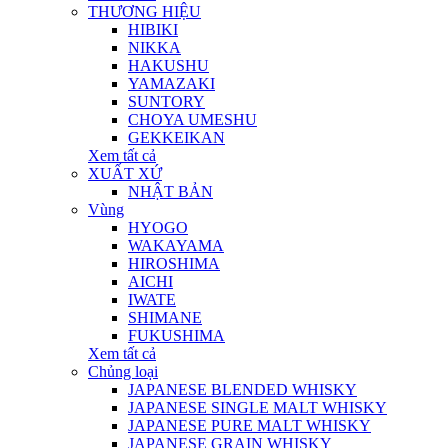
THƯƠNG HIỆU
HIBIKI
NIKKA
HAKUSHU
YAMAZAKI
SUNTORY
CHOYA UMESHU
GEKKEIKAN
Xem tất cả
XUẤT XỨ
NHẬT BẢN
Vùng
HYOGO
WAKAYAMA
HIROSHIMA
AICHI
IWATE
SHIMANE
FUKUSHIMA
Xem tất cả
Chủng loại
JAPANESE BLENDED WHISKY
JAPANESE SINGLE MALT WHISKY
JAPANESE PURE MALT WHISKY
JAPANESE GRAIN WHISKY