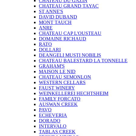
CHATEAU DU GAZIN
CHATEAU GRAND TAYAC
ST ANNE'S
DAVID DUBAND
MONT TAUCH
ANRE
CHATEAU CAP L'OUSTEAU
DOMAINE RICHAUD
RATO
DOLLARI
DEANGELI MUSTI NOBILIS
CHATEAU BALESTARD LA TONNELLE
GRAHAM'S
MAISON LE NID
CHATEAU SEMONLON
WESTERN CELLARS
FAUST WINERY
WEINKELLEREI HECHTSHEIM
FAMILY FORCATO
AUSWAN CREEK
PAVO
ECHEVERIA
DORADO
INTERVALO
TABLAS CREEK