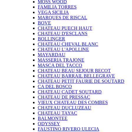
MOSS WOOD
FAMILIA TORRES
VEGA SICILIA
MARQUES DE RISCAL
BOVE
CHATEAU PUECH HAUT
CHATEAU D'ESCLANS
BOLLINGER
CHATEAU CHEVAL BLANC
CHATEAU L'APOLLINE
MAYARDAU
MASSERIA TRAJONE
MASCA DEL TACCO
CHATEAU BEAU SEJOUR BECOT
CHATEAU BARRAIL BELLEGRAVE
CHATEAU PETIT FAURIE DE SOUTARD
CA DEL BOSCO
CHATEAU CADET SOUTARD
CHATEAU DE PRESSAC
VIEUX CHATEAU DES COMBES
CHATEAU DUCLUZEAU
CHATEAU TAYAC
BALMONTEE
ODYSSEY
FAUSTINO RIVERO ULECIA