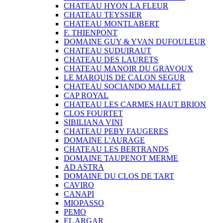
CHATEAU HYON LA FLEUR
CHATEAU TEYSSIER
CHATEAU MONTLABERT
F. THIENPONT
DOMAINE GUY & YVAN DUFOULEUR
CHATEAU SUDUIRAUT
CHATEAU DES LAURETS
CHATEAU MANOIR DU GRAVOUX
LE MARQUIS DE CALON SEGUR
CHATEAU SOCIANDO MALLET
CAP ROYAL
CHATEAU LES CARMES HAUT BRION
CLOS FOURTET
SIBILIANA VINI
CHATEAU PEBY FAUGERES
DOMAINE L'AURAGE
CHATEAU LES BERTRANDS
DOMAINE TAUPENOT MERME
AD ASTRA
DOMAINE DU CLOS DE TART
CAVIRO
CANAPI
MIOPASSO
PEMO
EL ARGAR